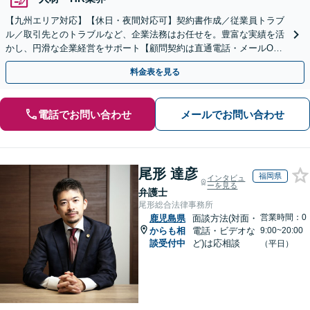
【九州エリア対応】【休日・夜間対応可】契約書作成／従業員トラブ
ル／取引先とのトラブルなど、企業法務はお任せを。豊富な実績を活
かし、円滑な企業経営をサポート【顧問契約は直通電話・メールO
K】【不動産・介護業界に精通】手ごろなな料金プランあり
料金表を見る
電話でお問い合わせ
メールでお問い合わせ
尾形 達彦
福岡県
インタビュ
ーを見る
弁護士
尾形総合法律事務所
営業時間：0
鹿児島県
面談方法(対面・
からも相
電話・ビデオな
9:00~20:00
談受付中
ど)は応相談
（平日）