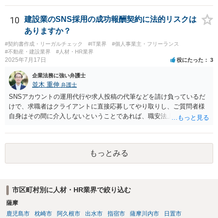
の同意があれば可能ですが、会社に例えると従業員をすべて取締役に
するようなものなので、望ましいかどうかは検討が必要です。
10
建設業のSNS採用の成功報酬契約に法的リスクは
ありますか？
#契約書作成・リーガルチェック
#IT業界
#個人事業主・フリーランス
#不動産・建設業界
#人材・HR業界
2025年7月17日
役にたった
3
企業法務に強い弁護士
並木 重伸
弁護士
SNSアカウントの運用代行や求人投稿の代筆などを請け負っているだ
けで、求職者はクライアントに直接応募してやり取りし、ご質問者様
自身はその間に介入しないということであれば、職安法上の「募集情
報等提供事業」にとどまり、「有料職業紹介」には該当しないと考え
られます。 求職者の情報を収集する場合は「特定募集情報等提供事
業」に該当して届出が必要になりますが、ご質問内容を見る限りそれ
もっとみる
にも該当しないと思われます。
市区町村別に人材・HR業界で絞り込む
薩摩
鹿児島市
枕崎市
阿久根市
出水市
指宿市
薩摩川内市
日置市