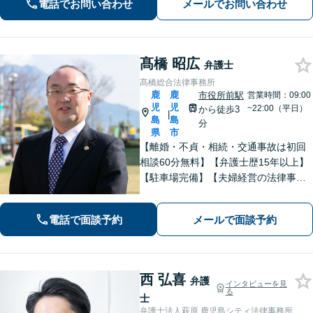
亡事故・重傷事故まで幅広く対応！保
電話でお問い合わせ
メールでお問い合わせ
険会社との交渉や医師との折衝、後遺
障害等級認定まで完全サポート。【完
全個室相談】
髙橋 昭広
弁護士
髙橋総合法律事務所
鹿
鹿
市役所前駅
営業時間：09:00
児
児
~22:00（平日）
から徒歩3
|
島
島
分
県
市
【離婚・不貞・相続・交通事故は初回
相談60分無料】【弁護士歴15年以上】
【駐車場完備】【夫婦経営の法律事務
所】長年の経験からトラブルを早期に
解決します【離婚問題】最善の解決方
電話で面談予約
メールで面談予約
法をご提案します【交通事故】適切な
賠償金・後遺障害認定を獲得します
西 弘喜
弁護
インタビューを見
る
士
弁護士法人萩原 鹿児島シティ法律事務所