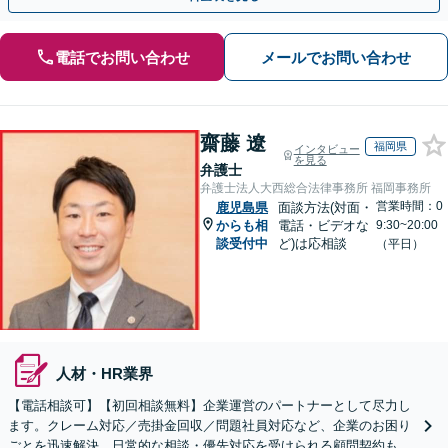
電話でお問い合わせ
メールでお問い合わせ
齋藤 遼
福岡県
インタビュー
を見る
弁護士
弁護士法人大西総合法律事務所 福岡事務所
営業時間：0
鹿児島県
面談方法(対面・
からも相
電話・ビデオな
9:30~20:00
談受付中
ど)は応相談
（平日）
人材・HR業界
【電話相談可】【初回相談無料】企業運営のパートナーとして尽力し
ます。クレーム対応／売掛金回収／問題社員対応など、企業のお困り
ごとを迅速解決。日常的な相談・優先対応を受けられる顧問契約もお