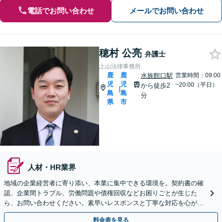
電話でお問い合わせ
メールでお問い合わせ
穂村 公亮
弁護士
上山法律事務所
鹿
鹿
水族館口駅
営業時間：09:00
児
児
~20:00（平日）
から徒歩2
|
島
島
分
県
市
人材・HR業界
地域の企業経営者に寄り添い、本業に集中できる環境を。契約書の確
認、企業間トラブル、労働問題や債権回収などお困りごとが生じた
ら、お問い合わせください。素早いレスポンスと丁寧な対応を心がけ
ております。
料金表を見る