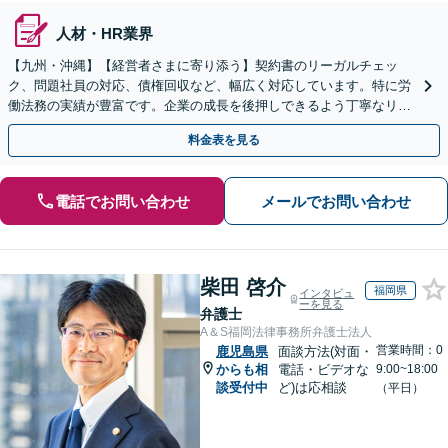
人材・HR業界
【九州・沖縄】【経営者さまに寄り添う】契約書のリーガルチェッ
ク、問題社員の対応、債権回収など、幅広く対応しています。特に労
働法務の実績が豊富です。企業の成長を後押しできるよう丁寧なリー
ガルサービスを提供いたします。
料金表を見る
電話でお問い合わせ
メールでお問い合わせ
柴田 啓介
福岡県
インタビュ
ーを見る
弁護士
A＆S福岡法律事務所弁護士法人
営業時間：0
鹿児島県
面談方法(対面・
からも相
電話・ビデオな
9:00~18:00
談受付中
ど)は応相談
（平日）