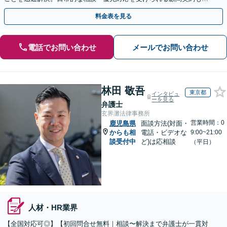
すすめ【夜間・休日対応】【完全個室】【天神南駅直結】
料金表を見る
電話でお問い合わせ
メールでお問い合わせ
林田 敬吾
東京都
インタビュ
ーを見る
弁護士
玄界灘法律事務所
営業時間：0
鹿児島県
面談方法(対面・
からも相
電話・ビデオな
9:00~21:00
談受付中
ど)は応相談
（平日）
人材・HR業界
【全国対応可◎】【初回問合せ無料｜相談〜解決まで弁護士が一貫対