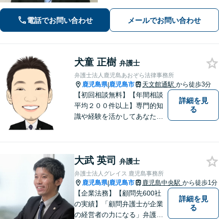
お話を伺いわかりやすい説明を心がけ
ております【市役所前2分】【休日・夜
電話でお問い合わせ
メールでお問い合わせ
間面談OKも可能】
犬童 正樹
弁護士
弁護士法人鹿児島あおぞら法律事務所
鹿児島県
鹿児島市
天文館通駅
から徒歩3分
|
【初回相談無料】【年間相談
詳細を見
平均２００件以上】専門的知
る
識や経験を活かしてあなたの
心をあおぞらにします！債務
整理、離婚や不倫などの男女
問題、相続、交通事故、私選
大武 英司
弁護などに強い弁護士です。
弁護士
「鹿児島あおぞら法律事務
弁護士法人グレイス 鹿児島事務所
所」で検索。
鹿児島県
鹿児島市
鹿児島中央駅
から徒歩1分
|
【企業法務】【顧問先600社
詳細を見
の実績】「顧問弁護士が企業
る
の経営者の力になる」弁護士