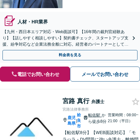
人材・HR業界
【九州・西日本エリア対応・Web面談可】【16年間の裁判官経験あ
り】【話しやすく相談しやすい】契約書チェック、スタートアップ支
援、紛争対応など企業法務全般に対応。経営者のパートナーとして伴
走し、依頼者さまのビジネスをサポートします！
料金表を見る
電話でお問い合わせ
メールでお問い合わせ
宮路 真行
弁護士
宮路法律事務所
姶
帖佐駅
か
営業時間：08:00~
鹿児
良
|
21:00（平日）
ら徒歩8分
島県
市
【帖佐駅8分】【WEB面談対応】「モ
ラハラ・DV問題に強い弁護士」離婚問