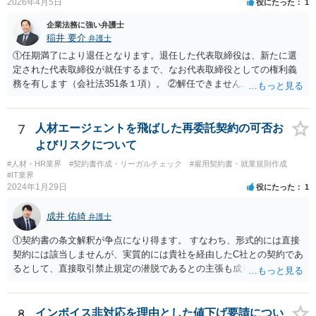
2026年4月5日
役にたった
1
企業法務に強い弁護士
稲井 要介
弁護士
①任期満了により退任となります。退任した代表取締役は、新たに選
定された代表取締役が就任するまで、なお代表取締役としての権利義
務を有します（会社法351条１項）。 ②解任できません。 ③金融機関
や取引先より、後任の代表取締役はいつ選任されるか、と指摘される
可能性があります。また、権利義務代表取締役であっても、第三者か
ら損害賠償請求を受けるリスクがあります（会社法429条１項）。
7
人材エージェントを飛ばした再委託契約の可否お
よびリスクについて
#人材・HR業界
#契約書作成・リーガルチェック
#雇用契約書・就業規則作成
#IT業界
2024年1月29日
役にたった
1
成井 佑綺
弁護士
①契約書の条文解釈が争点になり得ます。 すなわち、形式的には直接
契約には該当しませんが、実質的には貴社を経由したC社との契約であ
るとして、直接取引禁止規定の潜脱であるとの主張も成り立ち得るも
のと考えられ、B社に覚知された場合には問題になる（A社が違約金の
請求を受ける）可能性もあります。 基本的には、A、B社間で覚書を締
結するなど話をまとめていただいた方が宜しいかと存じます。 ②本掲
8
インボイス非対応を理由とした値下げ要請につい