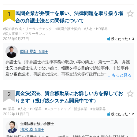
1
民間企業が弁護士を雇い、法律問題を取り扱う場
合の弁護士法との関係について
#契約書作成・リーガルチェック
#顧問弁護士契約
#人材・HR業界
#個人事業主・フリーランス
2025年9月27日
役にたった
3
岡田 晃朝
弁護士
弁護士法（非弁護士の法律事務の取扱い等の禁止） 第七十二条 弁護
士又は弁護士法人でない者は、報酬を得る目的で訴訟事件、非訟事件
及び審査請求、再調査の請求、再審査請求等行政庁に対する不服申立
事件その他一般の法律事件に関して鑑定、代理、仲裁若しくは和解そ
の他の法律事務を取り扱い、又はこれらの周旋をすることを業とする
ことができない。ただし、この法律又は他の法律に別段の定めがある
2
資金決済法、資金移動業にお詳しい方を探してお
場合は、この限りでない。 で、自身がする場合だけでなく、弁護士で
ります（投げ銭システム開発中です）
ないものに、あっせんしたりすることも違法ですから、問題になるか
#IT業界
#人材・HR業界
#スタートアップ・新規事業
#金融業界
と思います。
2022年11月2日
役にたった
2
企業法務に強い弁護士
清水 卓
弁護士