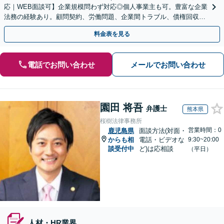
応｜WEB面談可】企業規模問わず対応◎個人事業主も可。豊富な企業
法務の経験あり。顧問契約、労働問題、企業間トラブル、債権回収、
契約書のリーガルチェック等、サポートします。
料金表を見る
電話でお問い合わせ
メールでお問い合わせ
園田 将吾
弁護士
熊本県
桜樹法律事務所
営業時間：0
鹿児島県
面談方法(対面・
からも相
電話・ビデオな
9:30~20:00
談受付中
ど)は応相談
（平日）
人材・HR業界