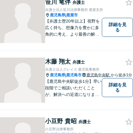
笹川 竜伴
を傾け、依頼者の悩みに寄り
弁護士
添って助言や提案を提供して
弁護士法人笹川法律事務所 鹿屋支所
参ります。 お気軽にご相談く
鹿児島県
鹿屋市
|
ださい。
【弁護士歴20年以上】視野を
詳細を見
広く持ち、想像力を豊かに多
る
角的に考え、より最善の解決
策を提供。依頼者様と真摯に
向き合い、一人の人間とし
て、弁護士として、全力でサ
ポートいたします。
木藤 翔太
弁護士
弁護士法人グレイス 鹿児島事務所
鹿児島県
鹿児島市
鹿児島中央駅
から徒歩1分
|
【鹿児島中央駅徒歩1分】早い
詳細を見
段階でご相談いただくこと
る
が、解決への近道になりま
す。これからどう動くのがよ
いのか、一人で悩まず一緒に
整理していきましょう。どん
小豆野 貴昭
なご相談でも、どうぞお気軽
弁護士
にお声がけください。【初回
小豆野法律事務所