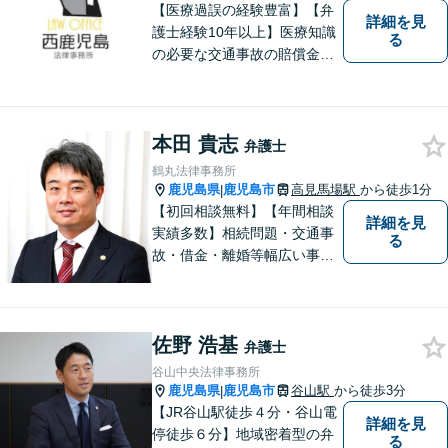
を目指します。
【医療過誤の経験豊富】【弁
詳細を見
護士経験10年以上】医療知識
る
の必要な交通事故の賠償金請
求、後遺障害等級申請はお任
せ。手術後の後遺症に疑問の
ある人もお気軽にご相談くだ
本田 貴志
さい。依頼者様との信頼関係
弁護士
を大切に解決へ向けて尽力い
鶴丸法律事務所
たします。【休日・夜間対応
鹿児島県
鹿児島市
高見馬場駅
から徒歩1分
|
可】
【初回相談無料】【年間相談
詳細を見
実績多数】相続問題・交通事
る
故・借金・離婚等幅広い事件
に対応しています。親しみや
すい弁護士が、依頼者様のた
めに、最良の結果を追求しま
佐野 浩基
す。困ったらすぐにご相談く
弁護士
ださい。
谷山中央法律事務所
鹿児島県
鹿児島市
谷山駅
から徒歩3分
|
【JR谷山駅徒歩４分・谷山電
詳細を見
停徒歩６分】地域密着型の弁
る