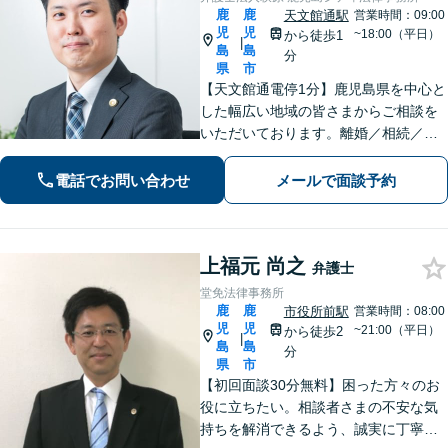
鹿
鹿
天文館通駅
営業時間：09:00
児
児
~18:00（平日）
から徒歩1
|
島
島
分
県
市
【天文館通電停1分】鹿児島県を中心と
した幅広い地域の皆さまからご相談を
いただいております。離婚／相続／交
通事故／労働問題／刑事事件など。丁
寧なヒアリング、手厚いサポートで依
電話でお問い合わせ
メールで面談予約
頼者さまが安心できるよう努めます。
【近隣駐車場あり】
上福元 尚之
弁護士
堂免法律事務所
鹿
鹿
市役所前駅
営業時間：08:00
児
児
~21:00（平日）
から徒歩2
|
島
島
分
県
市
【初回面談30分無料】困った方々のお
役に立ちたい。相談者さまの不安な気
持ちを解消できるよう、誠実に丁寧に