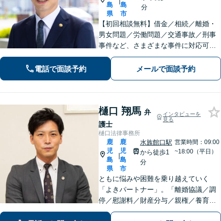
|
島
島
分
県
市
【初回相談無料】借金／相続／離婚・
男女問題／労働問題／交通事故／刑事
事件など、さまざまな事件に対応可能
です。お話を丁寧にお聞きすることを
心がけています。はじめて弁護士に相
電話で面談予約
メールで面談予約
談される方も、お気軽にご相談くださ
い。
樋口 翔馬
弁
インタビューを
見る
護士
樋口法律事務所
鹿
鹿
水族館口駅
営業時間：09:00
児
児
~18:00（平日）
から徒歩1
|
島
島
分
県
市
ともに悩みや困難を乗り越えていく
「よきパートナー」。「離婚協議／調
停／慰謝料／財産分与／親権／養育費
ほか」【賠償金アップの事例多数】死