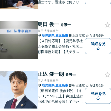
護士です。迅速さは何よりの
誠実さと考えています。ぜ
ひ、お気軽にご相談くださ
い。
島田 俊一
弁護士
島田法律事務所
鹿児島県
鹿児島市
上塩屋駅
から徒歩6分
|
【当日対応可】【鹿児島県社
詳細を見
会保険労務士会登録・社労士
る
顧問業務対応】【法テラス対
応】【初回３０分無料】【上
塩屋電停から徒歩6分】【駐車
場有り】
正込 健一朗
弁護士
正込法律事務所
鹿児島県
鹿児島市
朝日通駅
から徒歩1分
|
【朝日通電停 徒歩1分】【キ
詳細を見
ャリア15年以上】弁護士過疎
る
地域での活動を通して得た経
験とノウハウを生かした弁護