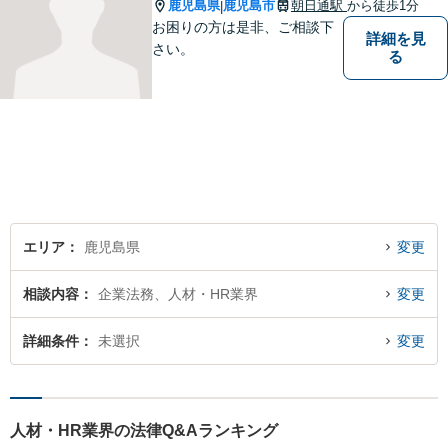
相談無料】【電話・WEB面談
鹿児島県
鹿児島市
朝日通駅
から徒歩1分
|
可】
お困りの方は是非、ご相談下
詳細を見
さい。
る
エリア
鹿児島県
変更
相談内容
企業法務、人材・HR業界
変更
詳細条件
未選択
変更
人材・HR業界の法律Q&Aランキング