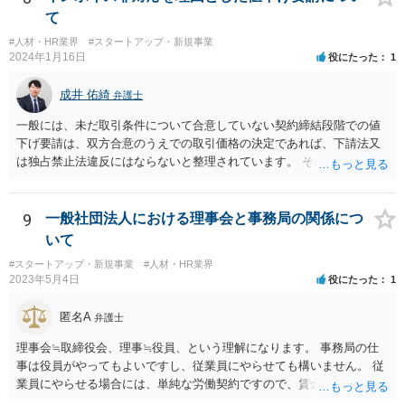
示板は法律相談に関する掲示板となりますので、法的な観点に限定し
て
た回答となりますが、一次的にB社から違約金の請求を受けるのはA社
#人材・HR業界
#スタートアップ・新規事業
と考えられます。 もっとも、貴社がスキームの決定をA社と共同して
2024年1月16日
役にたった
1
行った場合、A社から事後的に違約金の一部について求償請求を受ける
可能性も否定はできません。 そのため、仮に当該スキームを実施する
成井 佑綺
弁護士
にしても、A社に上記リスク（違約金を請求されるリスク）を負担して
貰える状況かというところも一つのポイントになろうかと存じます。
一般には、未だ取引条件について合意していない契約締結段階での値
下げ要請は、双方合意のうえでの取引価格の決定であれば、下請法又
は独占禁止法違反にはならないと整理されています。 そのため、先方
が負担する消費税と仕入税額控除による消費税の負担額との差額分
（以下「差額」。本来仕入先が負担すべき部分。）について、契約締
結交渉の段階で減額要請をすること自体は直ちにこれらの法律に違反
9
一般社団法人における理事会と事務局の関係につ
するものではないと思われます。 一方で、諸経費等に照らし著しく低
いて
い価格設定をされた場合などには、買いたたきとして下請法（同法第
#スタートアップ・新規事業
#人材・HR業界
４条第１項第５号）違反や優越的地位の濫用として独占禁止法違反と
2023年5月4日
役にたった
1
なる可能性もありますので、ベースとしては、上記の差額を念頭に置
き、その他仕入れや諸経費の支払なども加味して、価格交渉を行うと
匿名A
弁護士
良いでしょう。 参考：公正取引委員会「免税事業者及びその取引先の
インボイス制度への対応に関するQ&A」 https://www.jftc.go.jp/dk/guid
理事会≒取締役会、理事≒役員、という理解になります。 事務局の仕
eline/unyoukijun/invoice_qanda.html
事は役員がやってもよいですし、従業員にやらせても構いません。 従
業員にやらせる場合には、単純な労働契約ですので、賃金や労働条件
について労働法上の制約が発生します。 職員を理事にすることは職員