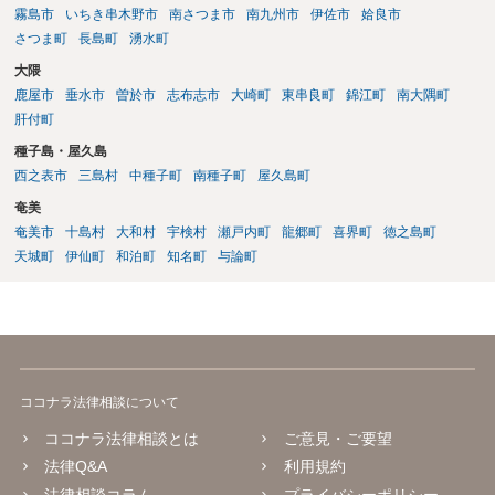
霧島市
いちき串木野市
南さつま市
南九州市
伊佐市
姶良市
さつま町
長島町
湧水町
大隈
鹿屋市
垂水市
曽於市
志布志市
大崎町
東串良町
錦江町
南大隅町
肝付町
種子島・屋久島
西之表市
三島村
中種子町
南種子町
屋久島町
奄美
奄美市
十島村
大和村
宇検村
瀬戸内町
龍郷町
喜界町
徳之島町
天城町
伊仙町
和泊町
知名町
与論町
ココナラ法律相談について
ココナラ法律相談とは
ご意見・ご要望
法律Q&A
利用規約
法律相談コラム
プライバシーポリシー