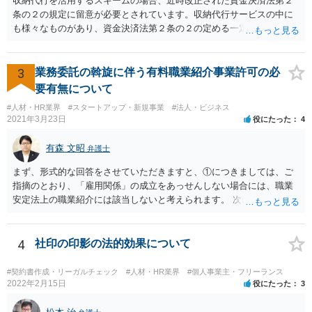
収納代行を活用するスキームの場合、近時改正された資金決済法第２
条の２の規定に留意が必要とされています。収納代行サービスの中に
も様々なものがあり、資金決済法第２条の２の定める一定の要件（内
閣府令で定める要件も含む）を満たす場合には、為替取引に該当する
ことが明らかにされました。 この資金決済法第２条の２の定める一
定の要件（内閣府令で定める要件も含む）については、該当条文を見
3
業務委託の斡旋に伴う有料職業紹介事業許可の必
るだけではなかなか理解し難いところがあるかと思いますし、この掲
要有無について
示板で回答するには限界がありますので、この分野に詳しそうな弁護
#人材・HR業界
#スタートアップ・新規事業
#法人・ビジネス
士の方に直接相談なさってみて下さい。 （資金決済法） 第二条の二
2021年3月23日
役にたった
4
金銭債権を有する者（以下この条において「受取人」という。）から
の委託、受取人からの金銭債権の譲受けその他これらに類する方法に
有森 文昭
弁護士
より、当該金銭債権に係る債務者又は当該債務者からの委託（二以上
の段階にわたる委託を含む。）その他これに類する方法により支払を
まず、形式的な回答をさせていただきますと、①につきましては、ご
行う者から弁済として資金を受け入れ、又は他の者に受け入れさせ、
指摘のとおり、「雇用関係」の成立をあっせんしない場合には、職業
当該受取人に当該資金を移動させる行為（当該資金を当該受取人に交
安定法上の職業紹介には該当しないと考えられます。 次に、②につい
付することにより移動させる行為を除く。）であって、受取人が個人
ては、「雇用関係」の成立をあっせんしない、その他のあっせん行為
（事業として又は事業のために受取人となる場合におけるものを除
は、職業安定法上の職業紹介には該当しないと考えられます。 以上が
く。）であることその他の内閣府令で定める要件を満たすものは、為
形式的な回答になりますが、形式的には、「雇用関係」の成立のあっ
4
社印の印影の法的効果について
替取引に該当するものとする
せんではなくとも、実質的には「雇用関係」の成立のあっせんといえ
る場合には、職業紹介に該当すると判断される可能性があります。 こ
#契約書作成・リーガルチェック
#人材・HR業界
#個人事業主・フリーランス
の判断は、広範にかつ厳格に行われるので、実質的にみても、問題な
2022年2月15日
役にたった
3
いといえるかには十分注意する必要があります。 また、業務委託契約
のあっせんは、事業主間の商取引を仲介することになりますので、分