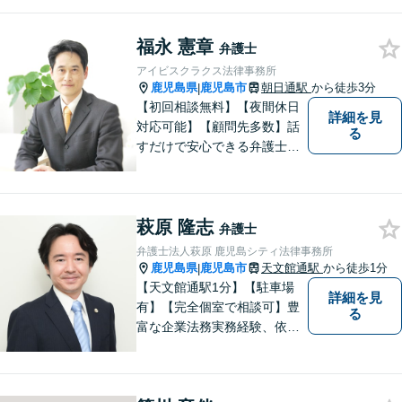
活動。依頼者の内面に真摯に
向き合い、多角的な視点で最
福永 憲章
適な解決策をご提案します
弁護士
アイビスクラクス法律事務所
鹿児島県
鹿児島市
朝日通駅
から徒歩3分
|
【初回相談無料】【夜間休日
詳細を見
対応可能】【顧問先多数】話
る
すだけで安心できる弁護士を
目指しています。じっくり話
を聞き、そしてスパッと問題
を解決するプロフェッショナ
萩原 隆志
ルでありたいと思っていま
弁護士
す。
弁護士法人萩原 鹿児島シティ法律事務所
鹿児島県
鹿児島市
天文館通駅
から徒歩1分
|
【天文館通駅1分】【駐車場
詳細を見
有】【完全個室で相談可】豊
る
富な企業法務実務経験、依頼
業務解決実績、旺盛な知的好
奇心をもとに、謙虚かつ誠実
にご依頼者の言葉や想いに耳