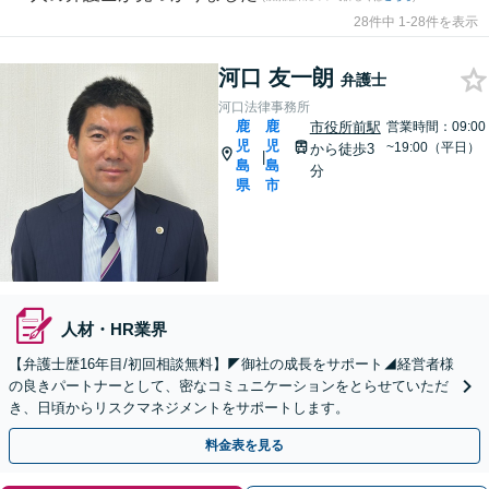
28件中 1-28件を表示
河口 友一朗
弁護士
河口法律事務所
鹿
鹿
市役所前駅
営業時間：09:00
児
児
~19:00（平日）
から徒歩3
|
島
島
分
県
市
人材・HR業界
【弁護士歴16年目/初回相談無料】◤御社の成長をサポート◢経営者様
の良きパートナーとして、密なコミュニケーションをとらせていただ
き、日頃からリスクマネジメントをサポートします。
料金表を見る