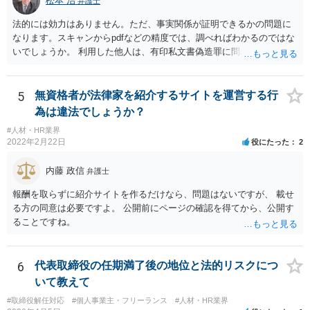
松本 治
弁護士
野によっては、何らかの許認可等が必要となる可能性がある点にも注
法的には効力はありません。ただ、事実関係が証明できるかの問題に
意が必要です。 いずれにしても、慎重に検討、対応いただいた方がよ
なります。スキャンからpdfなどの精度では、調べればわかるのではな
いものと存じますので、一度弁護士にご相談いただき、全体的なリー
いでしょうか。 利用した他人は、有印私文書偽造罪に問われることに
ガルチェックをしていただくことをお勧めいたします。
なります。それなりの重罪ですので、その抑止力にも期待することに
なるでしょう。
5
無資格者が法律家を紹介するサイトを運営する行
為は違法でしょうか？
#人材・HR業界
2022年2月22日
役にたった
2
内藤 政信
弁護士
報酬を取らずに紹介サイトを作るだけなら、問題はないですが、 載せ
る方の同意は必要ですよ。 公開前にページの確認を得てから、公開す
ることですね。
6
代表取締役の任期満了後の地位と法的リスクにつ
いて教えて
#取締役解任対応
#個人事業主・フリーランス
#人材・HR業界