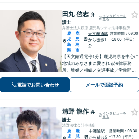
田丸 啓志
弁
インタビューを
見る
護士
弁護士法人萩原 鹿児島シティ法律事務所
鹿
鹿
天文館通駅
営業時間：09:00
児
児
~18:00（平日）
から徒歩1
|
島
島
分
県
市
【天文館通電停1分】鹿児島県を中心に
地域のみなさまに愛される法律事務
所。離婚／相続／交通事故／労働問題
／刑事事件など。依頼者さまにとって
「一番の頼れる存在」でいられるよう
電話でお問い合わせ
メールで面談予約
親身になって対応します。【近隣駐車
場あり】
清野 龍作
弁
インタビューを
見る
護士
清野法律会計事務所
鹿
鹿
中洲通駅
営業時間：08:30
児
児
~17:30（平日）
から徒歩5