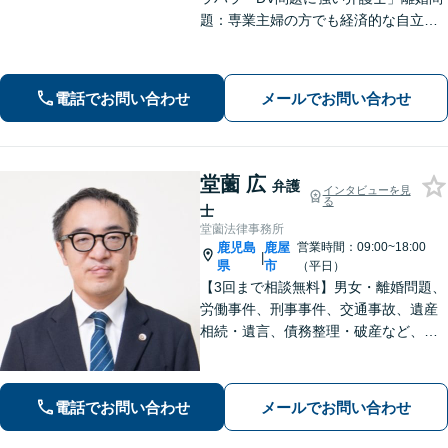
題：専業主婦の方でも経済的な自立に
向けた道筋を示し、新しい人生のスタ
ートをバックアップ「借金問題：毎月
の返済に追われる自転車操業状態の方
電話でお問い合わせ
メールでお問い合わせ
もご相談ください」【休日・夜間相談
可】
堂薗 広
弁護
インタビューを見
る
士
堂薗法律事務所
鹿児島
鹿屋
営業時間：09:00~18:00
|
県
市
（平日）
【3回まで相談無料】男女・離婚問題、
労働事件、刑事事件、交通事故、遺産
相続・遺言、債務整理・破産など、幅
広く対応しています。【休日・夜間も
対応】どこに相談したらいいか分から
ない場合、まずは堂園法律事務所まで
電話でお問い合わせ
メールでお問い合わせ
ご相談ください。