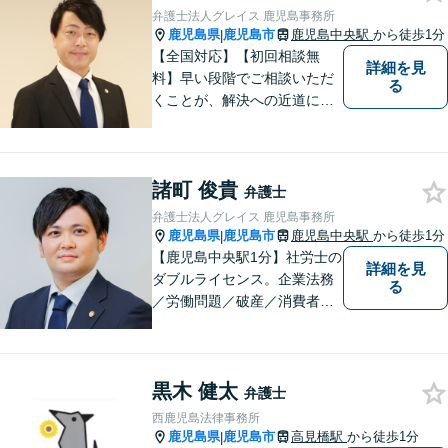
ただきたい。それが私たち，
弁護士法人グレイス 鹿児島事務所
みずほ法律事務所の思いで
鹿児島県
鹿児島市
鹿児島中央駅
から徒歩1分
|
す。
【全国対応】【初回相談無
詳細を見
料】早い段階でご相談いただ
る
くことが、解決への近道にな
ります。これからどう動くの
がよいのか、一人で悩まず一
緒に整理していきましょう。
諸町 俊貴
どんなご相談でも、どうぞお
弁護士
気軽にお声がけください。
弁護士法人グレイス 鹿児島事務所
【電話・WEB相談も対応可
鹿児島県
鹿児島市
鹿児島中央駅
から徒歩1分
|
能】
【鹿児島中央駅1分】社労士の
詳細を見
ダブルライセンス。企業法務
る
／労働問題／破産／消費者問
題・詐欺／インターネット問
題に注力。前職は古物商に従
事し、商材の販売管理・経営
黒木 健太
をしておりました。丁寧なヒ
弁護士
アリングで、ご相談の全容を
西鹿児島法律事務所
明らかにし、納得のいく解決
鹿児島県
鹿児島市
高見橋駅
から徒歩1分
|