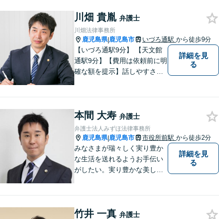
一つひとつの問題に丁寧に向
川畑 貴胤
き合い、解決までしっかりサ
弁護士
ポートします。【電話・WEB
川畑法律事務所
相談も対応可能】
鹿児島県
鹿児島市
いづろ通駅
から徒歩9分
|
【いづろ通駅9分】 【天文館
詳細を見
通駅9分】【費用は依頼前に明
る
確な額を提示】話しやすさを
重視した対応に自信あり。依
頼者さまに納得いくまで心の
うちを話してもらったうえ
本間 大寿
で、お悩みの解決に向けて丁
弁護士
寧にアドバイスしていきま
弁護士法人みずほ法律事務所
す。
鹿児島県
鹿児島市
市役所前駅
から徒歩2分
|
みなさまが瑞々しく実り豊か
詳細を見
な生活を送れるようお手伝い
る
がしたい。実り豊かな美しい
国を作る一助になりたい。
「実る程首を垂れる稲穂か
な」という初心を大切に，み
竹井 一真
なさまと一緒に成長させてい
弁護士