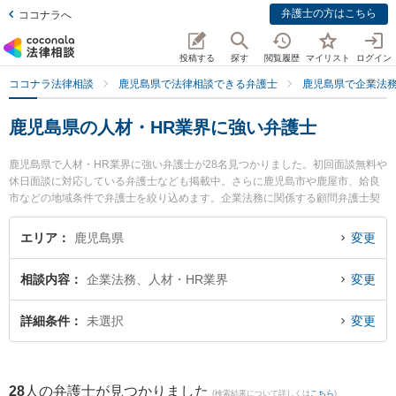
弁護士の方はこちら
ココナラへ
投稿する
探す
閲覧履歴
マイリスト
ログイン
ココナラ法律相談
鹿児島県で法律相談できる弁護士
鹿児島県で企業法
鹿児島県の人材・HR業界に強い弁護士
鹿児島県で人材・HR業界に強い弁護士が28名見つかりました。初回面談無料や
休日面談に対応している弁護士なども掲載中。さらに鹿児島市や鹿屋市、姶良
市などの地域条件で弁護士を絞り込めます。企業法務に関係する顧問弁護士契
約や契約書作成・リーガルチェック、雇用契約書・就業規則作成等の細かな分
野での絞り込み検索もでき便利です。特に河口法律事務所の河口 友一朗弁護士
エリア
鹿児島県
変更
や上山法律事務所の穂村 公亮弁護士、宮路法律事務所の宮路 真行弁護士のプロ
フィール情報や弁護士費用、強みなどが注目されています。『鹿児島県で土日
相談内容
企業法務、人材・HR業界
変更
や夜間に発生した人材・HR業界のトラブルを今すぐに弁護士に相談したい』
『人材・HR業界のトラブル解決の実績豊富な近くの弁護士を検索したい』『初
回相談無料で人材・HR業界を法律相談できる鹿児島県内の弁護士に相談予約し
詳細条件
未選択
変更
たい』などでお困りの相談者さんにおすすめです。
28
人の弁護士が見つかりました
(検索結果について詳しくは
こちら
)