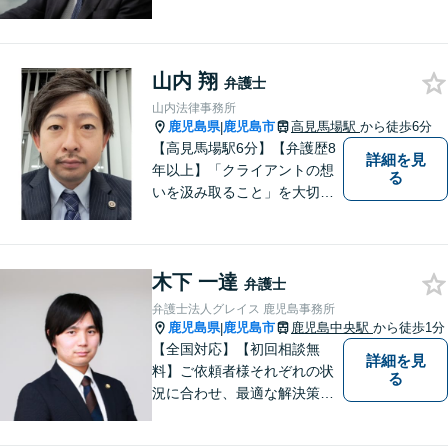
法人グレイス 企業法務部にお
気軽にご相談ください。
山内 翔
弁護士
山内法律事務所
鹿児島県
鹿児島市
高見馬場駅
から徒歩6分
|
【高見馬場駅6分】【弁護歴8
詳細を見
年以上】「クライアントの想
る
いを汲み取ること」を大切に
し弁護を行います。ご相談の
際には、皆様の胸の内を詳し
くお聞かせください。納得の
木下 一達
いく解決になるよう、精一杯
弁護士
尽力いたします。【対応分野
弁護士法人グレイス 鹿児島事務所
多数！】
鹿児島県
鹿児島市
鹿児島中央駅
から徒歩1分
|
【全国対応】【初回相談無
詳細を見
料】ご依頼者様それぞれの状
る
況に合わせ、最適な解決策を
ご提案します。緊急のご相談
にも迅速に対応いたします。