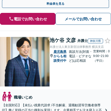
は早めにご相談を！【電話相談可能】
料金表を見る
電話でお問い合わせ
メールでお問い合わせ
池ケ谷 文彦
弁護士
神奈川県
弁護士法人東京新宿法律事務所 横浜支店
営業時間：0
鹿児島県
面談方法(対面・
からも相
電話・ビデオな
9:00~21:00
談受付中
ど)は応相談
（平日）
職場いじめ
【全国対応】【未払い残業代請求 /不当解雇、退職勧奨等労働者側専
従】働く皆様の正当な権利を実現します。企業相手でも泣き寝入り不