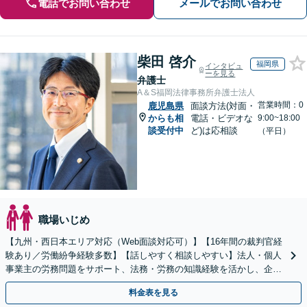
電話でお問い合わせ
メールでお問い合わせ
柴田 啓介
福岡県
インタビュ
ーを見る
弁護士
A＆S福岡法律事務所弁護士法人
営業時間：0
鹿児島県
面談方法(対面・
からも相
電話・ビデオな
9:00~18:00
談受付中
ど)は応相談
（平日）
職場いじめ
【九州・西日本エリア対応（Web面談対応可）】【16年間の裁判官経
験あり／労働紛争経験多数】【話しやすく相談しやすい】法人・個人
事業主の労務問題をサポート、法務・労務の知識経験を活かし、企業
側から御社の労働問題解決に尽力します。
料金表を見る