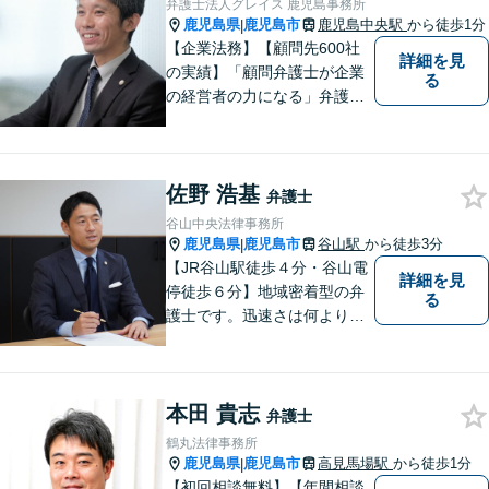
弁護士法人グレイス 鹿児島事務所
相談も対応可能】
鹿児島県
鹿児島市
鹿児島中央駅
から徒歩1分
|
【企業法務】【顧問先600社
詳細を見
の実績】「顧問弁護士が企業
る
の経営者の力になる」弁護士
法人グレイス 企業法務部にお
気軽にご相談ください。
佐野 浩基
弁護士
谷山中央法律事務所
鹿児島県
鹿児島市
谷山駅
から徒歩3分
|
【JR谷山駅徒歩４分・谷山電
詳細を見
停徒歩６分】地域密着型の弁
る
護士です。迅速さは何よりの
誠実さと考えています。ぜ
ひ、お気軽にご相談くださ
い。
本田 貴志
弁護士
鶴丸法律事務所
鹿児島県
鹿児島市
高見馬場駅
から徒歩1分
|
【初回相談無料】【年間相談