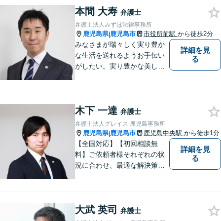
本間 大寿
弁護士
弁護士法人みずほ法律事務所
鹿児島県
鹿児島市
市役所前駅
から徒歩2分
|
みなさまが瑞々しく実り豊か
詳細を見
な生活を送れるようお手伝い
る
がしたい。実り豊かな美しい
国を作る一助になりたい。
「実る程首を垂れる稲穂か
な」という初心を大切に，み
木下 一達
なさまと一緒に成長させてい
弁護士
ただきたい。それが私たち，
弁護士法人グレイス 鹿児島事務所
みずほ法律事務所の思いで
鹿児島県
鹿児島市
鹿児島中央駅
から徒歩1分
|
す。
【全国対応】【初回相談無
詳細を見
料】ご依頼者様それぞれの状
る
況に合わせ、最適な解決策を
ご提案します。緊急のご相談
にも迅速に対応いたします。
一つひとつの問題に丁寧に向
大武 英司
き合い、解決までしっかりサ
弁護士
ポートします。【電話・WEB