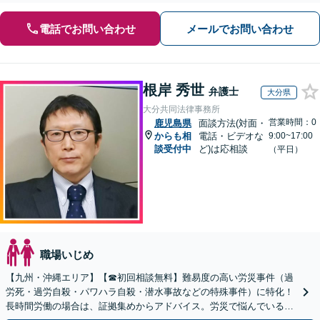
電話でお問い合わせ
メールでお問い合わせ
根岸 秀世
弁護士
大分県
大分共同法律事務所
営業時間：0
鹿児島県
面談方法(対面・
からも相
電話・ビデオな
9:00~17:00
談受付中
ど)は応相談
（平日）
職場いじめ
【九州・沖縄エリア】【☎︎初回相談無料】難易度の高い労災事件（過
労死・過労自殺・パワハラ自殺・潜水事故などの特殊事件）に特化！
長時間労働の場合は、証拠集めからアドバイス。労災で悩んでいる方