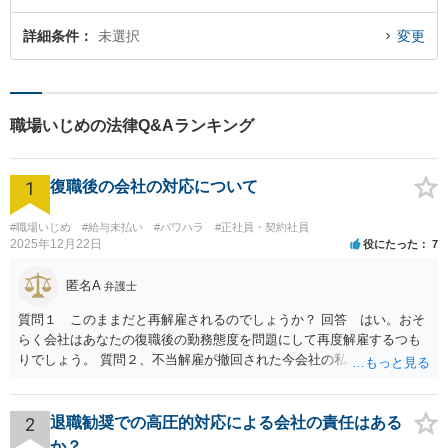
詳細条件
未選択
変更
職場いじめの法律Q&Aランキング
1
復職後の会社の対応について
#職場いじめ
#給与未払い
#パワハラ
#正社員・契約社員
2025年12月22日
役にたった
7
匿名A
弁護士
質問１ このままだと再解雇されるのでしょうか？ 回答 はい。おそ
らく会社はあなたの復職後の勤務態度を問題にして再度解雇するつも
りでしょう。 質問２、不当解雇が撤回された今会社の私に対する不当
な扱いは訴える事はできますか？ 回答 会社は従業員に業務上の指導
をすることができるので、注意指導だけでは訴えることは難しいでし
ょう。ただ、その内容が注意指導に必要な程度を超えた「ハラスメン
2
退職勧奨での高圧的対応による会社の責任はある
ト」になっていれば、訴えることができます（不法行為に基づく損害
か？