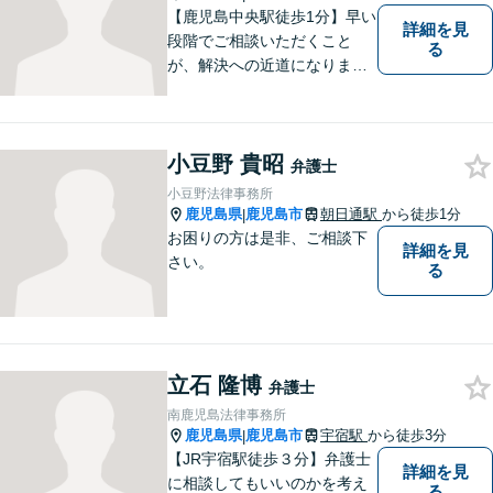
【鹿児島中央駅徒歩1分】早い
詳細を見
段階でご相談いただくこと
る
が、解決への近道になりま
す。これからどう動くのがよ
いのか、一人で悩まず一緒に
整理していきましょう。どん
小豆野 貴昭
なご相談でも、どうぞお気軽
弁護士
にお声がけください。【初回
小豆野法律事務所
相談無料】【電話・WEB面談
鹿児島県
鹿児島市
朝日通駅
から徒歩1分
|
可】
お困りの方は是非、ご相談下
詳細を見
さい。
る
立石 隆博
弁護士
南鹿児島法律事務所
鹿児島県
鹿児島市
宇宿駅
から徒歩3分
|
【JR宇宿駅徒歩３分】弁護士
詳細を見
に相談してもいいのかを考え
る