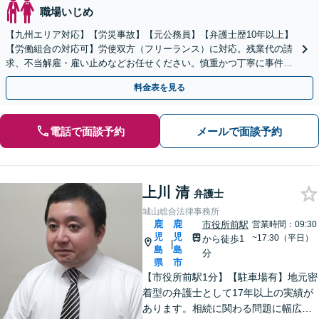
職場いじめ
【九州エリア対応】【労災事故】【元公務員】【弁護士歴10年以上】
【労働組合の対応可】労使双方（フリーランス）に対応。残業代の請
求、不当解雇・雇い止めなどお任せください。慎重かつ丁寧に事件解
決へと進めます。
料金表を見る
電話で面談予約
メールで面談予約
上川 清
弁護士
城山総合法律事務所
鹿
鹿
市役所前駅
営業時間：09:30
児
児
~17:30（平日）
から徒歩1
|
島
島
分
県
市
【市役所前駅1分】【駐車場有】地元密
着型の弁護士として17年以上の実績が
あります。相続に関わる問題に幅広く