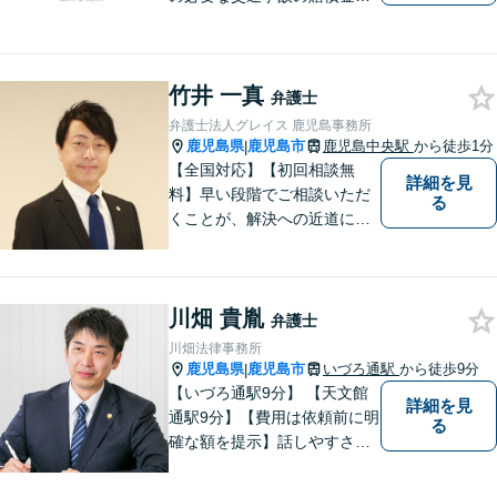
求、後遺障害等級申請はお任
せ。手術後の後遺症に疑問の
ある人もお気軽にご相談くだ
竹井 一真
さい。依頼者様との信頼関係
弁護士
を大切に解決へ向けて尽力い
弁護士法人グレイス 鹿児島事務所
たします。【休日・夜間対応
鹿児島県
鹿児島市
鹿児島中央駅
から徒歩1分
|
可】
【全国対応】【初回相談無
詳細を見
料】早い段階でご相談いただ
る
くことが、解決への近道にな
ります。これからどう動くの
がよいのか、一人で悩まず一
緒に整理していきましょう。
川畑 貴胤
どんなご相談でも、どうぞお
弁護士
気軽にお声がけください。
川畑法律事務所
【電話・WEB相談も対応可
鹿児島県
鹿児島市
いづろ通駅
から徒歩9分
|
能】
【いづろ通駅9分】 【天文館
詳細を見
通駅9分】【費用は依頼前に明
る
確な額を提示】話しやすさを
重視した対応に自信あり。依
頼者さまに納得いくまで心の