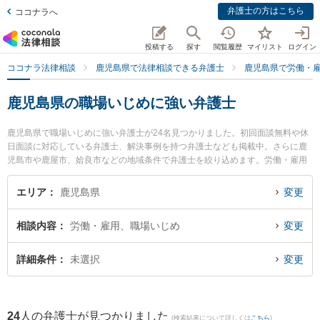
弁護士の方はこちら
ココナラへ
投稿する
探す
閲覧履歴
マイリスト
ログイン
ココナラ法律相談
鹿児島県で法律相談できる弁護士
鹿児島県で労働・
鹿児島県の職場いじめに強い弁護士
鹿児島県で職場いじめに強い弁護士が24名見つかりました。初回面談無料や休
日面談に対応している弁護士、解決事例を持つ弁護士なども掲載中。さらに鹿
児島市や鹿屋市、姶良市などの地域条件で弁護士を絞り込めます。労働・雇用
に関係する不当解雇や退職勧奨、内定取消等の細かな分野での絞り込み検索も
でき便利です。特に樋口法律事務所の樋口 翔馬弁護士や堂薗法律事務所の堂薗
エリア
鹿児島県
変更
広弁護士、城山総合法律事務所の上川 清弁護士のプロフィール情報や弁護士費
用、強みなどが注目されています。『鹿児島県で土日や夜間に発生した職場い
相談内容
労働・雇用、職場いじめ
変更
じめのトラブルを今すぐに弁護士に相談したい』『職場いじめのトラブル解決
の実績豊富な近くの弁護士を検索したい』『初回相談無料で職場いじめを法律
相談できる鹿児島県内の弁護士に相談予約したい』などでお困りの相談者さん
詳細条件
未選択
変更
におすすめです。
24
人の弁護士が見つかりました
(検索結果について詳しくは
こちら
)