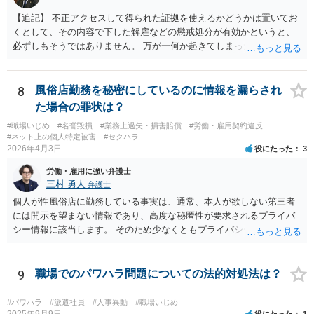
【追記】 不正アクセスして得られた証拠を使えるかどうかは置いてお
くとして、その内容で下した解雇などの懲戒処分が有効かというと、
必ずしもそうではありません。 万が一何か起きてしまった場合は処分
の効力を争うことを第一に考えるのが良いでしょう。
8
風俗店勤務を秘密にしているのに情報を漏らされ
た場合の罪状は？
#職場いじめ
#名誉毀損
#業務上過失・損害賠償
#労働・雇用契約違反
#ネット上の個人特定被害
#セクハラ
2026年4月3日
役にたった
3
労働・雇用に強い弁護士
三村 勇人
弁護士
個人が性風俗店に勤務している事実は、通常、本人が欲しない第三者
には開示を望まない情報であり、高度な秘匿性が要求されるプライバ
シー情報に該当します。 そのため少なくともプライバシー権侵害にあ
たる可能性があります。 そのため、慰謝料請求を検討する事案かと思
われます。
9
職場でのパワハラ問題についての法的対処法は？
#パワハラ
#派遣社員
#人事異動
#職場いじめ