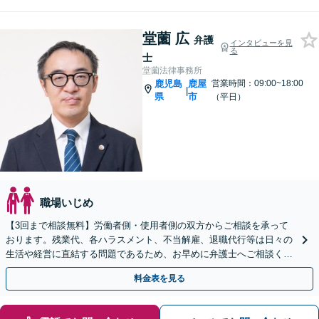
堂薗 広
弁護
インタビューを見
る
士
堂薗法律事務所
鹿児島
鹿屋
営業時間：09:00~18:00
|
県
市
（平日）
職場いじめ
【3回まで相談無料】労働者側・使用者側の双方からご相談を承って
おります。残業代、各ハラスメント、不当解雇、退職代行等は日々の
生活や経営に直結する問題であるため、お早めに弁護士へご相談くだ
さい。状況を整理し、最善の解決策をご提案します。
料金表を見る