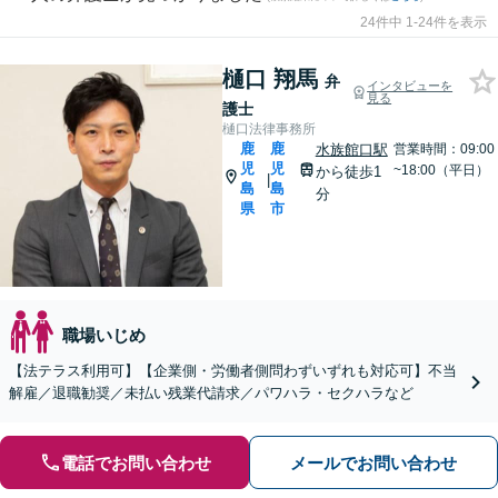
24件中 1-24件を表示
樋口 翔馬
弁
インタビューを
見る
護士
樋口法律事務所
鹿
鹿
水族館口駅
営業時間：09:00
児
児
~18:00（平日）
から徒歩1
|
島
島
分
県
市
職場いじめ
【法テラス利用可】【企業側・労働者側問わずいずれも対応可】不当
解雇／退職勧奨／未払い残業代請求／パワハラ・セクハラなど
電話でお問い合わせ
メールでお問い合わせ