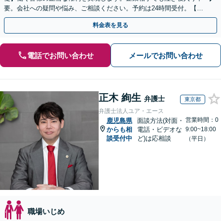
要。会社への疑問や悩み、ご相談ください。予約は24時間受付。【初
回面談無料】【夜間・休日対応可】
料金表を見る
電話でお問い合わせ
メールでお問い合わせ
正木 絢生
弁護士
東京都
弁護士法人ユア・エース
営業時間：0
鹿児島県
面談方法(対面・
からも相
電話・ビデオな
9:00~18:00
談受付中
ど)は応相談
（平日）
職場いじめ