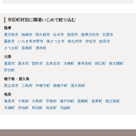
メントが多数含まれています。 意図的な無視・孤立化、業務情報の共
有排除、根拠のない誹謗中傷・評価低下行為 、不当なシフト操作、隔
離、業務負荷の偏った配分、新人教育からの不当排除、公共の場での
市区町村別に職場いじめで絞り込む
悪口・人格否定発言、早退理由の改ざん（評価操作）いずれも 業務上
薩摩
必要性が認められず、違法性は強い と評価できます。 職場全体から孤
立し、誹謗中傷が常態化している状況は、明確に精神的苦痛を伴うも
鹿児島市
枕崎市
阿久根市
出水市
指宿市
薩摩川内市
日置市
のであり、労働局あっせん・労働審判の典型的認容パターンに該当し
霧島市
いちき串木野市
南さつま市
南九州市
伊佐市
姶良市
ます。 また、会社は、社員・アルバイトを問わず「労働者の安全・健
さつま町
長島町
湧水町
康に配慮する義務」（安全配慮義務）を負います。本件では以下の事
大隈
情から、会社の対応が「不十分」ではなく「不作為」と評価される可
鹿屋市
垂水市
曽於市
志布志市
大崎町
東串良町
錦江町
南大隅町
能性があります。 会社は事実を認識していた ・女性だから仕方ない、
肝付町
アルバイト間だから介入しづらい、という理由で放置 ・コンプライア
ンス窓口が「当事者間で解決を」として事実上不受理 ・上位上司への
種子島・屋久島
報告がなされた後も具体的対応なし ・職場全体に悪影響が及ぶほどの
西之表市
三島村
中種子町
南種子町
屋久島町
風評被害・孤立が継続 → 会社の調査義務・防止措置義務を怠ったと判
奄美
断される蓋然性が高い。 これは 労働審判や民事訴訟における損害賠償
奄美市
十島村
大和村
宇検村
瀬戸内町
龍郷町
喜界町
徳之島町
請求の重要な根拠となります。 あとは、弁護士とともに証拠を整理
し、労働局の「個別労働紛争あっせん」申請や労働審判を検討される
天城町
伊仙町
和泊町
知名町
与論町
とよいかと思います。