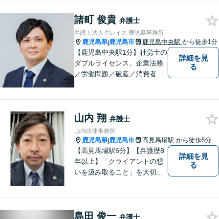
うちを話してもらったうえ
諸町 俊貴
で、お悩みの解決に向けて丁
弁護士
寧にアドバイスしていきま
弁護士法人グレイス 鹿児島事務所
す。
鹿児島県
鹿児島市
鹿児島中央駅
から徒歩1分
|
【鹿児島中央駅1分】社労士の
詳細を見
ダブルライセンス。企業法務
る
／労働問題／破産／消費者問
題・詐欺／インターネット問
題に注力。前職は古物商に従
事し、商材の販売管理・経営
山内 翔
をしておりました。丁寧なヒ
弁護士
アリングで、ご相談の全容を
山内法律事務所
明らかにし、納得のいく解決
鹿児島県
鹿児島市
高見馬場駅
から徒歩6分
|
を目指します。
【高見馬場駅6分】【弁護歴8
詳細を見
年以上】「クライアントの想
る
いを汲み取ること」を大切に
し弁護を行います。ご相談の
際には、皆様の胸の内を詳し
くお聞かせください。納得の
島田 俊一
いく解決になるよう、精一杯
弁護士