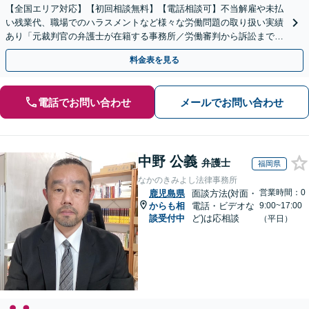
【全国エリア対応】【初回相談無料】【電話相談可】不当解雇や未払
い残業代、職場でのハラスメントなど様々な労働問題の取り扱い実績
あり「元裁判官の弁護士が在籍する事務所／労働審判から訴訟まで、
裁判官経験を活かした最適な戦略を立案」
料金表を見る
電話でお問い合わせ
メールでお問い合わせ
中野 公義
弁護士
福岡県
なかのきみよし法律事務所
営業時間：0
鹿児島県
面談方法(対面・
からも相
電話・ビデオな
9:00~17:00
談受付中
ど)は応相談
（平日）