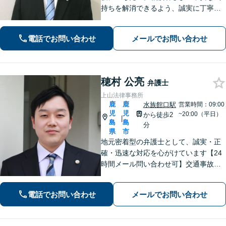
持ちを解消できるよう、誠実に丁寧に
お話を伺いわかりやすい説明を心がけ
ております【市役所前2分】【休日・夜
電話でお問い合わせ
メールでお問い合わせ
間面談OKも可能】
穂村 公亮
弁護士
上山法律事務所
鹿
鹿
水族館口駅
営業時間：09:00
児
児
~20:00（平日）
から徒歩2
|
島
島
分
県
市
地元密着型の弁護士として、誠実・正
確・迅速な対応を心がけています【24
時間メール問い合わせ可】交通事故／
離婚／労働／不動産等のトラブルにも
幅広く対応。新しい人生のスタートを
電話でお問い合わせ
メールでお問い合わせ
切るお手伝いをします【市電水族館口
駅2分】【完全個室】