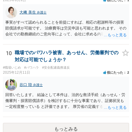
2025年9月9日
役にたった
1
大﨑 美生
弁護士
事実がすべて認められることを前提にすれば、相応の慰謝料等の損害
賠償請求が可能です。 治療費等は労災申請も可能と思われます。 その
会社での勤務継続のご意向等によって、会社に求める内容や、加害者
個人だけに損害賠償請求をするのか等、方針が変わり得ます。 まずは
弁護士にご相談いただくのがよろしいと思います。弁護士によって方
針も変わります。 内容が踏み込んだものとなり、関係者も閲覧する可
10
職場でのパワハラ被害、あっせん、労働審判での
能性がありますので、詳しくは、直接お近くの弁護士にご相談される
対応は可能でしょうか？
ことをお勧めいたします。
#職場いじめ
#パワハラ
#安全配慮義務違反
2025年12月11日
役にたった
2
谷口 陸
弁護士
回答いたします。 結論として本件は、法的な救済手続（あっせん・労
働審判・損害賠償請求）を検討するに十分な事案であり、証拠状況も
一定程度整っている と評価できます。 厚労省の定義するパワーハラス
メントは①優越的な関係を背景に②業務の適正な範囲を超えて③労働
者に精神的・身体的苦痛を与える行為とされています。 あなたのケー
スでは、次のように各要件を満たす可能性が高いです。 上記①は問題
もっとみる
ないとして、②③について、あなたの記載内容には、典型的なハラス