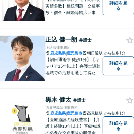
詳細を見
実績多数】相続問題・交通事
る
故・借金・離婚等幅広い事件
に対応しています。親しみや
すい弁護士が、依頼者様のた
めに、最良の結果を追求しま
正込 健一朗
す。困ったらすぐにご相談く
弁護士
ださい。
正込法律事務所
鹿児島県
鹿児島市
朝日通駅
から徒歩1分
|
【朝日通電停 徒歩1分】【キ
詳細を見
ャリア15年以上】弁護士過疎
る
地域での活動を通して得た経
験とノウハウを生かした弁護
活動。依頼者の内面に真摯に
向き合い、多角的な視点で最
黒木 健太
適な解決策をご提案します
弁護士
西鹿児島法律事務所
鹿児島県
鹿児島市
高見橋駅
から徒歩1分
|
【医療過誤の経験豊富】【弁
詳細を見
護士経験10年以上】医療知識
る
の必要な交通事故の賠償金請