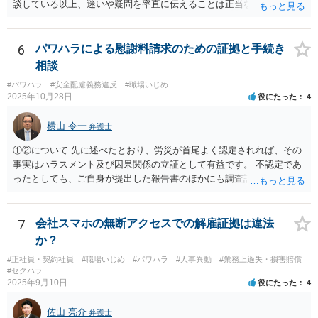
談している以上、迷いや疑問を率直に伝えることは正当な行為です。
一部の弁護士が不快な態度を示した理由としては、会社との紛争が既
に解決している中で個人を訴える案件は、法的・実務的にハードルが
高く、実益も乏しいと判断されやすいため、対応をためらう弁護士が
6
パワハラによる慰謝料請求のための証拠と手続き
多いという事情があります。ただし、それを理由に怒鳴ったり感情的
相談
に対応することは、適切とは言えません。 また、複数の弁護士に相談
#パワハラ
#安全配慮義務違反
#職場いじめ
すること自体も全く失礼ではありません。相性や考え方を見極めるた
2025年10月28日
役にたった
4
めに意見を聞くことは、ごく自然なことです。 本件は「法的に可能
か」と「お気持ちの整理」との間で悩まれている状況と拝察します。
横山 令一
弁護士
結果の見通しや実益を踏まえつつ、納得できる判断ができるよう、冷
静に話を聞いてくれる弁護士を選ばれることが大切だと思います。 少
①②について 先に述べたとおり、労災が首尾よく認定されれば、その
しでもご参考になれば幸いです。
事実はハラスメント及び因果関係の立証として有益です。 不認定であ
ったとしても、ご自身が提出した報告書のほかにも調査記録が残ると
思われますので、やはり立証上有益です。 よって、先に労災認定の申
請をしておくことをお勧めします。 ③について 「会社への請求を行わ
ない」という文言に上司個人を含むとは解釈しえませんので、お見込
7
会社スマホの無断アクセスでの解雇証拠は違法
みのとおり、上司個人への影響は考えられません。
か？
#正社員・契約社員
#職場いじめ
#パワハラ
#人事異動
#業務上過失・損害賠償
#セクハラ
2025年9月10日
役にたった
4
佐山 亮介
弁護士