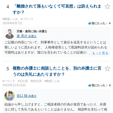
くなり全て弁護士が窓口となるため精神的な負担も軽くなるでしょ
う。
4
「離婚されて孫もいなくて可哀想」は訴えられま
すか？
#職場いじめ
#パワハラ
2026年4月7日
役にたった
4
労働・雇用に強い弁護士
泉 亮介
弁護士
ご記載の内容について、刑事事件として責任を追及するということは
難しいように思われます。 人格権侵害として慰謝料請求が認められる
可能性はありますが、陰口を言われていることの証拠(録音等)が必要と
なってくるため、こちらもハードルは高いかと思われます。
5
複数の弁護士に相談したことを、別の弁護士に言
うのは失礼にあたりますか？
#パワハラ
#正社員・契約社員
#職場いじめ
2025年12月15日
役にたった
4
谷口 陸
弁護士
結論から申し上げますと、ご相談者様の行為が迷惑であったり、弁護
士に対して失礼であるということはありません。 相談料を支払って相