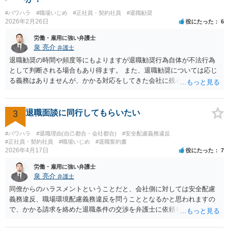
賠償請求訴訟）。ただし、賠償額は極めて低額でしょう。以前の解雇
#パワハラ
#職場いじめ
#正社員・契約社員
#退職勧奨
の際弁護士に依頼しているのであれば、証拠収集などについてその先
2026年2月26日
役にたった
6
生に早めに相談しておくことをお勧めします。 質問３、退職を合意と
する金銭解決を再度持ちかける事は有効ですが？ 回答 有効ではない
労働・雇用に強い弁護士
でしょう。一般に、会社はあなたに「自主退職」してほしいと考えて
泉 亮介
弁護士
嫌がらせをしています。ですので、「会社があなたにお金を払う」の
退職勧奨の時間や頻度等にもよりますが退職勧奨行為自体が不法行為
は抵抗するでしょう。あるいは極めて低額な解決金での退職となるで
として判断される場合もあり得ます。 また、退職勧奨については応じ
しょう。また、自分から金銭解決を持ちかけるのは弱みを見せること
る義務はありませんが、かかる対応をしてきた会社に残るということ
なので作戦的にもお勧めしません。「自分は絶対に辞めない！」とい
は現実的にも精神的にも辛いものがあるかと思われますので、退職勧
う態度を見せて、会社から金銭解決（退職勧奨による自主退職）を持
奨に応じる代わりに金銭的な交渉をし、お金を払ってもらって会社を
ち掛けさせるのがベストです。あらゆる交渉ごとに共通するセオリー
辞めるということがよく行われるかと思われますので、そうした対応
3
退職面談に同行してもらいたい
ですが、自分から持ち掛ければこちらの立場が弱くなり、相手から持
も選択肢に入れても良いでしょう。 その場合、ご自身で会社と対応し
ち掛けさせればこちらの立場が強くなるのです。 補足 私のお勧め
ていくことは難しいと思われますので弁護士への依頼を前提とするこ
#パワハラ
#退職理由(自己都合・会社都合)
#安全配慮義務違反
は、個人で加入できる労働組合（ユニオンとか合同労組と呼ばれる労
ととなるかと思われます。
#正社員・契約社員
#職場いじめ
#退職誓約書
働組合）に加入して団体交渉することです。本当は復職時に加入して
2026年4月17日
役にたった
7
おくべきでした（そうすれば注意指導のたびに団体交渉を申し入れて
労働・雇用に強い弁護士
交渉できた）。ですが今からでも遅くありません。労働組合に入って
泉 亮介
弁護士
団体交渉し、その中で場合によっては金銭解決を目指すというのが良
同僚からのハラスメントということだと、会社側に対しては安全配慮
いと思います。
義務違反、職場環境配慮義務違反を問うこととなるかと思われますの
で、かかる請求を絡めた退職条件の交渉を弁護士に依頼をされた方が
良いかと思われます。 その場合、ご自身が会社側と話をする必要はな