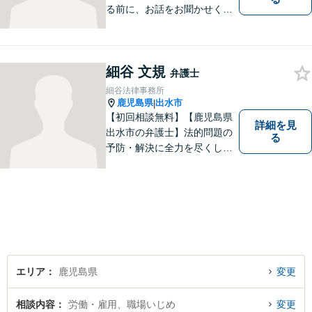
る前に、お話をお聞かせくだ
さい。刑事・男女問題・借金
など幅広く対応◎お一人おひ
とりにとって最適な解決方法
細谷 文規
をご提案いたします。
弁護士
細谷法律事務所
鹿児島県
出水市
|
【初回相談無料】【鹿児島県
詳細を見
出水市の弁護士】法的問題の
る
予防・解決に全力を尽くしま
す。
エリア
鹿児島県
変更
相談内容
労働・雇用、職場いじめ
変更