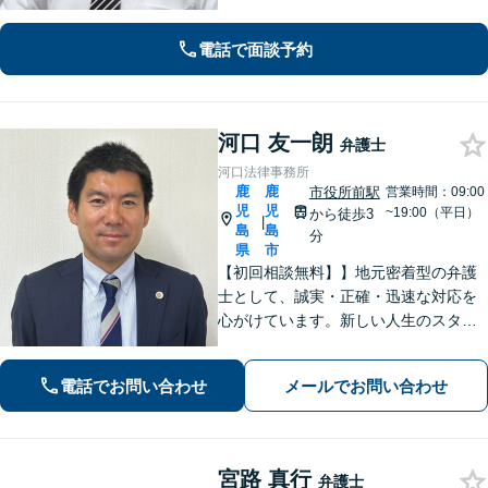
対応可。遺言書作成から遺言の執行ま
ですべて対応。弁護士に依頼して借金
電話で面談予約
の督促をストップ。状況を丁寧にヒア
リングした適切な解決策をご提案。
河口 友一朗
弁護士
河口法律事務所
鹿
鹿
市役所前駅
営業時間：09:00
児
児
~19:00（平日）
から徒歩3
|
島
島
分
県
市
【初回相談無料】】地元密着型の弁護
士として、誠実・正確・迅速な対応を
心がけています。新しい人生のスター
トを切る第一歩として、お気軽にご相
談ください【24時間メール問い合わせ
電話でお問い合わせ
メールでお問い合わせ
可】豊富な実践経験を活かし、スピー
ド解決を目指します。
宮路 真行
弁護士