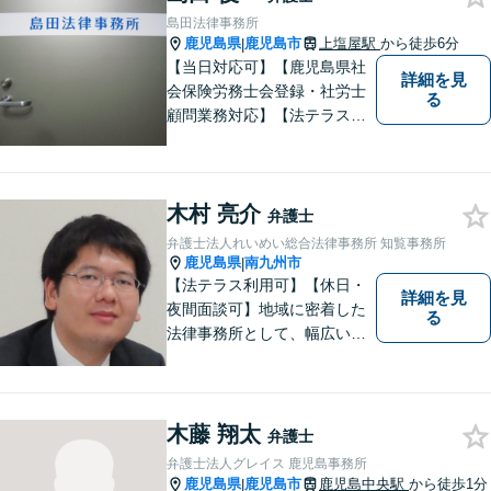
尽力いたします。【対応分野
島田法律事務所
多数！】
鹿児島県
鹿児島市
上塩屋駅
から徒歩6分
|
【当日対応可】【鹿児島県社
詳細を見
会保険労務士会登録・社労士
る
顧問業務対応】【法テラス対
応】【初回３０分無料】【上
塩屋電停から徒歩6分】【駐車
場有り】
木村 亮介
弁護士
弁護士法人れいめい総合法律事務所 知覧事務所
鹿児島県
南九州市
|
【法テラス利用可】【休日・
詳細を見
夜間面談可】地域に密着した
る
法律事務所として、幅広い分
野に対応いたします。トラブ
ルになる前、あるいは、トラ
ブルが大きくなる前に、不安
なことやお困りごとがござい
木藤 翔太
弁護士
ましたらお早めにご相談くだ
弁護士法人グレイス 鹿児島事務所
さい。
鹿児島県
鹿児島市
鹿児島中央駅
から徒歩1分
|