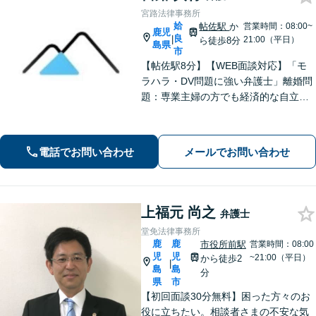
宮路法律事務所
姶
帖佐駅
か
営業時間：08:00~
鹿児
良
|
21:00（平日）
ら徒歩8分
島県
市
【帖佐駅8分】【WEB面談対応】「モ
ラハラ・DV問題に強い弁護士」離婚問
題：専業主婦の方でも経済的な自立に
向けた道筋を示し、新しい人生のスタ
ートをバックアップ「借金問題：毎月
の返済に追われる自転車操業状態の方
電話でお問い合わせ
メールでお問い合わせ
もご相談ください」【休日・夜間相談
可】
上福元 尚之
弁護士
堂免法律事務所
鹿
鹿
市役所前駅
営業時間：08:00
児
児
~21:00（平日）
から徒歩2
|
島
島
分
県
市
【初回面談30分無料】困った方々のお
役に立ちたい。相談者さまの不安な気