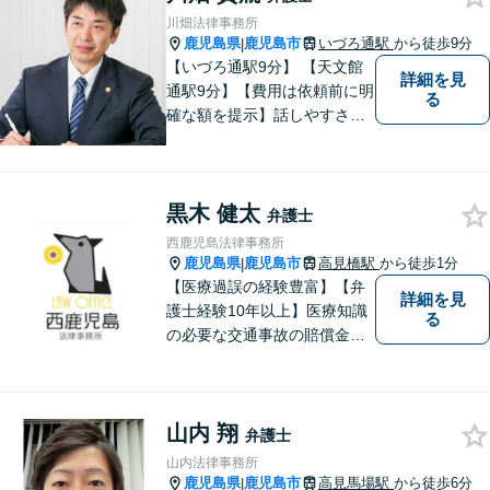
幅広い分野の法的トラブルへ
川畑法律事務所
の対応が可能です。
鹿児島県
鹿児島市
いづろ通駅
から徒歩9分
|
【いづろ通駅9分】 【天文館
詳細を見
通駅9分】【費用は依頼前に明
る
確な額を提示】話しやすさを
重視した対応に自信あり。依
頼者さまに納得いくまで心の
うちを話してもらったうえ
黒木 健太
で、お悩みの解決に向けて丁
弁護士
寧にアドバイスしていきま
西鹿児島法律事務所
す。
鹿児島県
鹿児島市
高見橋駅
から徒歩1分
|
【医療過誤の経験豊富】【弁
詳細を見
護士経験10年以上】医療知識
る
の必要な交通事故の賠償金請
求、後遺障害等級申請はお任
せ。手術後の後遺症に疑問の
ある人もお気軽にご相談くだ
山内 翔
さい。依頼者様との信頼関係
弁護士
を大切に解決へ向けて尽力い
山内法律事務所
たします。【休日・夜間対応
鹿児島県
鹿児島市
高見馬場駅
から徒歩6分
|