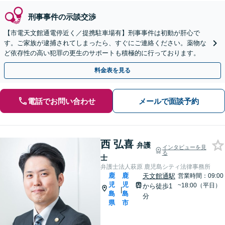
刑事事件の示談交渉
【市電天文館通電停近く／提携駐車場有】刑事事件は初動が肝心で
す。ご家族が逮捕されてしまったら、すぐにご連絡ください。薬物な
ど依存性の高い犯罪の更生のサポートも積極的に行っております。
料金表を見る
電話でお問い合わせ
メールで面談予約
西 弘喜
弁護
インタビューを見
る
士
弁護士法人萩原 鹿児島シティ法律事務所
鹿
鹿
天文館通駅
営業時間：09:00
児
児
~18:00（平日）
から徒歩1
|
島
島
分
県
市