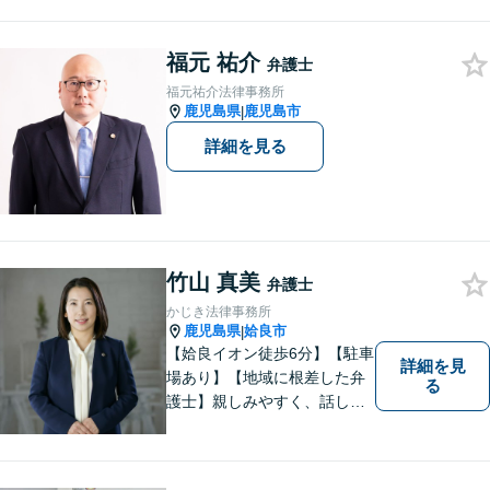
塩屋電停から徒歩6分】【駐車
場有り】
福元 祐介
弁護士
福元祐介法律事務所
鹿児島県
鹿児島市
|
詳細を見る
竹山 真美
弁護士
かじき法律事務所
鹿児島県
姶良市
|
【姶良イオン徒歩6分】【駐車
詳細を見
場あり】【地域に根差した弁
る
護士】親しみやすく、話しや
すい、皆様にとって身近な弁
護士でありたいと思っていま
す。離婚問題／相続問題／借