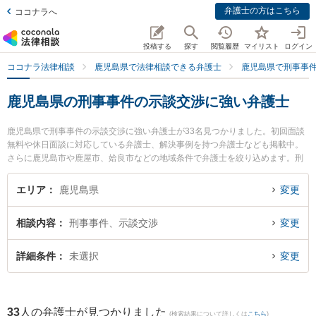
弁護士の方はこちら
ココナラへ
投稿する
探す
閲覧履歴
マイリスト
ログイン
ココナラ法律相談
鹿児島県で法律相談できる弁護士
鹿児島県で刑事事
鹿児島県の刑事事件の示談交渉に強い弁護士
鹿児島県で刑事事件の示談交渉に強い弁護士が33名見つかりました。初回面談
無料や休日面談に対応している弁護士、解決事例を持つ弁護士なども掲載中。
さらに鹿児島市や鹿屋市、姶良市などの地域条件で弁護士を絞り込めます。刑
事事件に関係する加害者側や少年犯罪、再犯・前科あり等の細かな分野での絞
り込み検索もでき便利です。特に弁護士法人萩原 鹿児島シティ法律事務所の山
エリア
鹿児島県
変更
口 学弁護士や宮路法律事務所の宮路 真行弁護士、樋口法律事務所の樋口 翔馬
弁護士のプロフィール情報や弁護士費用、強みなどが注目されています。『鹿
相談内容
刑事事件、示談交渉
変更
児島県で土日や夜間に発生した刑事事件の示談交渉のトラブルを今すぐに弁護
士に相談したい』『刑事事件の示談交渉のトラブル解決の実績豊富な近くの弁
護士を検索したい』『初回相談無料で刑事事件の示談交渉を法律相談できる鹿
詳細条件
未選択
変更
児島県内の弁護士に相談予約したい』などでお困りの相談者さんにおすすめで
す。
33
人の弁護士が見つかりました
(検索結果について詳しくは
こちら
)