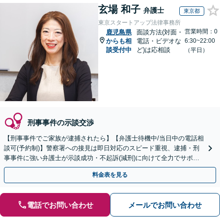
玄場 和子
弁護士
東京都
東京スタートアップ法律事務所
営業時間：0
鹿児島県
面談方法(対面・
からも相
電話・ビデオな
6:30~22:00
談受付中
ど)は応相談
（平日）
刑事事件の示談交渉
【刑事事件でご家族が逮捕されたら】【弁護士待機中/当日中の電話相
談可(予約制)】警察署への接見は即日対応のスピード重視、逮捕・刑
事事件に強い弁護士が示談成功・不起訴(減刑)に向けて全力でサポー
トします。【加害者側の相談専門】
料金表を見る
電話でお問い合わせ
メールでお問い合わせ