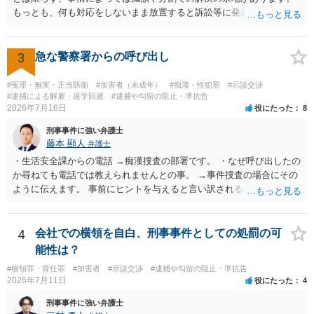
もっとも、何も対応をしないまま放置すると訴訟等に発展してしまう
可能性がありますので、お早めに弁護士にご相談されることをおすす
めします。
3
急な警察署からの呼び出し
#冤罪・無実・正当防衛
#加害者（未成年）
#痴漢・性犯罪
#示談交渉
#逮捕による解雇・退学回避
#逮捕や勾留の阻止・準抗告
2026年7月16日
役にたった
8
刑事事件に強い弁護士
藤本 顯人
弁護士
・生活安全課からの電話 →痴漢捜査の部署です。 ・なぜ呼び出したの
か尋ねても電話では教えられませんとの事。 →事件捜査の場合にその
ように伝えます。 事前にヒントを与えると言い訳されるからです。 ・
満員電車の中でかなり女性と密着してしまった可能性があるとの心当
たり →やはり痴漢として疑われているのでは。 そもそも痴漢をやって
ないのであれば、何も疑われる筋合いは無いわけですし狼狽える必要
4
会社での横領を自白、刑事事件としての処罰の可
はないですね。
能性は？
#横領罪・背任罪
#加害者
#示談交渉
#逮捕や勾留の阻止・準抗告
2026年7月11日
役にたった
4
刑事事件に強い弁護士