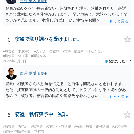
三村 勇人
弁護士
金額が高いので、被害届ないし告訴された場合、逮捕されたり、起訴
されて裁判になる可能性があります。 早い段階で、示談をしたほうが
良いかと思います。 水増し分は詳しいご事情をお聞きしなければお答
えできません。
5
窃盗で取り調べを受けました。
#加害者（未成年）
#万引き・窃盗罪
#前科・前歴をつけたくない
#横領罪・背任罪
#示談交渉
2026年7月9日
役にたった
2
西浦 嘉博
弁護士
警察に相談者さんの意向を伝えること自体は問題ないと思われます。
ただ、捜査機関側の一般的な対応として、トラブルになる可能性があ
るので、被疑者に被害者の氏名や連絡先を教示しないことがあり得ま
す。 その場合、相談者さんが強いて和解や示談の成立を希求されるの
でしたら、弁護士に依頼される必要が生じます。 なお、捜査機関の言
う「横領罪」は、相談の背景に記載されている事情から占有離脱物横
6
窃盗 執行猶予中 冤罪
領罪を指すと思われます。 上記、ご参考ください。
#加害者（再犯）
#加害者
#万引き・窃盗罪
#冤罪・無実・正当防衛
#示談交渉
#逮捕や勾留の阻止・準抗告