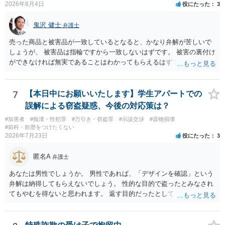
2026年8月4日
役にたった
3
鬼沢 健士
弁護士
売った商品と被害品が一致しているとなると、かなり弁解が苦しいで
しょうが、 被害品は指輪ですから一致しないはずです。 被害の裏付け
ができなければ無実であることはわかってもらえるはずです。
7
【本日中にお願いいたします】学生アパートでの
誤解による窃盗疑惑、今後の対応策は？
#加害者
#痴漢・性犯罪
#万引き・窃盗罪
#示談交渉
#器物損壊
#前科・前歴をつけたくない
2026年7月23日
役にたった
3
匿名A
弁護士
あなたは男性でしょうか。 男性であれば、「デザインを確認」という
弁解は納得してもらえないでしょう。 性的な目的で盗ったとみなされ
てもやむを得ないと思われます。 返す目的だったとしても、性的な目
的の達成のためだとすれば、一旦、自室にもちかえっている以上、不
法領得の意思は発現しており、窃盗の既遂罪は成立し得まると思われ
ます。 元の場所に戻したのは、前述の目的を遂行する関係上、ばれな