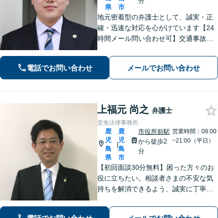
分
県
市
地元密着型の弁護士として、誠実・正
確・迅速な対応を心がけています【24
時間メール問い合わせ可】交通事故／
離婚／労働／不動産等のトラブルにも
幅広く対応。新しい人生のスタートを
電話でお問い合わせ
メールでお問い合わせ
切るお手伝いをします【市電水族館口
駅2分】【完全個室】
上福元 尚之
弁護士
堂免法律事務所
鹿
鹿
市役所前駅
営業時間：08:00
児
児
~21:00（平日）
から徒歩2
|
島
島
分
県
市
【初回面談30分無料】困った方々のお
役に立ちたい。相談者さまの不安な気
持ちを解消できるよう、誠実に丁寧に
お話を伺いわかりやすい説明を心がけ
ております【市役所前2分】【休日・夜