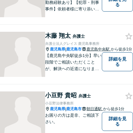
勤務経験あり】【犯罪・刑事
る
事件】依頼者様に寄り添い、
解決までサポートして、心の
負担を少しでも和らげること
ができるよう精一杯努めさせ
木藤 翔太
ていただきます。お気軽にご
弁護士
相談ください。
弁護士法人グレイス 鹿児島事務所
鹿児島県
鹿児島市
鹿児島中央駅
から徒歩1分
|
【鹿児島中央駅徒歩1分】早い
詳細を見
段階でご相談いただくこと
る
が、解決への近道になりま
す。これからどう動くのがよ
いのか、一人で悩まず一緒に
整理していきましょう。どん
小豆野 貴昭
なご相談でも、どうぞお気軽
弁護士
にお声がけください。【初回
小豆野法律事務所
相談無料】【電話・WEB面談
鹿児島県
鹿児島市
朝日通駅
から徒歩1分
|
可】
お困りの方は是非、ご相談下
詳細を見
さい。
る