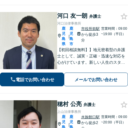
河口 友一朗
弁護士
河口法律事務所
鹿
鹿
市役所前駅
営業時間：09:00
児
児
~19:00（平日）
から徒歩3
|
島
島
分
県
市
【初回相談無料】】地元密着型の弁護
士として、誠実・正確・迅速な対応を
心がけています。新しい人生のスター
トを切る第一歩として、お気軽にご相
談ください【24時間メール問い合わせ
電話でお問い合わせ
メールでお問い合わせ
可】豊富な実践経験を活かし、スピー
ド解決を目指します。
穂村 公亮
弁護士
上山法律事務所
鹿
鹿
水族館口駅
営業時間：09:00
児
児
~20:00（平日）
から徒歩2
|
島
島