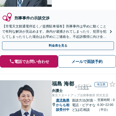
刑事事件の示談交渉
【市電天文館通電停近く／提携駐車場有】刑事事件は早めに動くこと
で有利な解決が見込めます。身内が逮捕されてしまったり、犯罪を犯
してしまったりした場合はお早めにご連絡を。不起訴獲得に向け全力
で弁護します。
料金表を見る
電話でお問い合わせ
メールで面談予約
福島 海都
埼玉県
インタビュ
ーを見る
弁護士
東京スタートアップ法律事務所 所沢支店
営業時間：0
鹿児島県
面談方法(対面・
からも相
電話・ビデオな
6:30~22:00
談受付中
ど)は応相談
（平日）