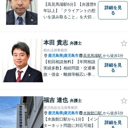
可】
【高見馬場駅6分】【弁護歴8
詳細を見
年以上】「クライアントの想
る
いを汲み取ること」を大切に
し弁護を行います。ご相談の
際には、皆様の胸の内を詳し
くお聞かせください。納得の
本田 貴志
いく解決になるよう、精一杯
弁護士
尽力いたします。【対応分野
鶴丸法律事務所
多数！】
鹿児島県
鹿児島市
高見馬場駅
から徒歩1分
|
【初回相談無料】【年間相談
詳細を見
実績多数】相続問題・交通事
る
故・借金・離婚等幅広い事件
に対応しています。親しみや
すい弁護士が、依頼者様のた
めに、最良の結果を追求しま
福吉 達也
す。困ったらすぐにご相談く
弁護士
ださい。
鹿児島総合法律事務所
鹿児島県
鹿児島市
水族館口駅
から徒歩1分
|
【水族館口駅から1分】【イン
詳細を見
ターネット問題に対応可能】
る