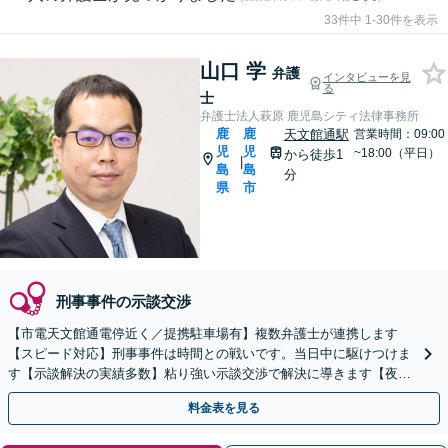
33件中 1-30件を表示
山口 学
弁護
インタビューを見
る
士
弁護士法人萩原 鹿児島シティ法律事務所
鹿
鹿
天文館通駅
営業時間：09:00
児
児
~18:00（平日）
から徒歩1
|
島
島
分
県
市
刑事事件の示談交渉
【市電天文館通電停近く／提携駐車場有】複数弁護士が連携します
【スピード対応】刑事事件は時間との戦いです。当日中に駆けつけま
す【示談解決の実績多数】粘り強い示談交渉で解決に導きます【夜
間・休日のご相談可能】
料金表を見る