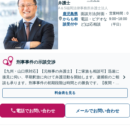
ーを見る
弁護士
A＆S福岡法律事務所弁護士法人
営業時間：0
鹿児島県
面談方法(対面・
からも相
電話・ビデオな
9:00~18:00
談受付中
ど)は応相談
（平日）
刑事事件の示談交渉
【九州・山口県対応】【元検事の弁護士】【ご家族も相談可】迅速に
接見に伺い、早期釈放に向けて弁護活動を開始します。逮捕前のご相
談も承ります。刑事事件の初期段階は時間との勝負です。【夜間・休
日対応】【完全個室】【天神駅3分】
料金表を見る
電話でお問い合わせ
メールでお問い合わせ