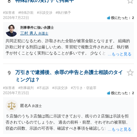
8
特殊詐欺の受け子で拘留中
いように戻したと評価されることになるのではないかと思います。 防
犯カメラに写っているのがあなたなのかは不明ですが、極めて深刻な
#加害者
#特殊詐欺
#示談交渉
#執行猶予
事態になっているのは確かです。お早目にご両親などとも相談して、
2026年7月22日
役にたった
2
弁護士を依頼の上、示談の方向で動かれるのがよろしいかと思いま
刑事事件に強い弁護士
す。
三村 勇人
弁護士
共同正犯になるため、詐取された全額が被害金額となります。 組織的
詐欺に対する刑罰は厳しいため、常習犯で複数立件されれば、執行猶
予が付くことなく実刑になることが多いです。 少なくとも、執行猶予
を狙うのであれば、被害弁済を行うことがマストになるかと思いま
す。 弁護士を介して共犯者数人で被害弁済を行うこともあります。 保
釈申請については、共犯なので、全て公判請求されるまで難しいです
9
万引きで逮捕後、余罪の申告と弁護士相談のタイ
が、個別具体的な事情により異なります。 弁護方針により、結果が変
ミングは？
わるため、刑事事件に精通している弁護人を選任されることをお勧め
#加害者
#刑事裁判
#不起訴
#示談交渉
#万引き・窃盗罪
いたします。
2026年7月15日
役にたった
2
匿名A
弁護士
５店舗のうち３店舗は既に示談できており、残りの２店舗は示談を拒
否されているのでしょうか。 過去の前科・前歴、それぞれの被害額、
窃盗の回数、示談の可否等、確認すべき事項を確認しなければ刑罰の
予想はできません。 刑事事件ですので、早めに弁護士に相談した方が