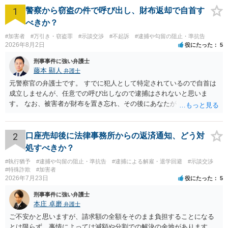
1
警察から窃盗の件で呼び出し、財布返却で自首す
べきか？
#加害者
#万引き・窃盗罪
#示談交渉
#不起訴
#逮捕や勾留の阻止・準抗告
2026年8月2日
役にたった
5
刑事事件に強い弁護士
藤本 顯人
弁護士
元警察官の弁護士です。 すでに犯人として特定されているので自首は
成立しませんが、任意での呼び出しなので逮捕はされないと思いま
す。 なお、被害者が財布を置き忘れ、その後にあなたがトイレに入
り、再び被害者がトイレに戻ったら財布が無かったような事情がある
と言い逃れはかなり厳しいものと思います。
2
口座売却後に法律事務所からの返済通知、どう対
処すべきか？
#執行猶予
#逮捕や勾留の阻止・準抗告
#逮捕による解雇・退学回避
#示談交渉
#特殊詐欺
#加害者
2026年7月23日
役にたった
5
刑事事件に強い弁護士
本庄 卓磨
弁護士
ご不安かと思いますが、請求額の全額をそのまま負担することになる
とは限らず、事情によっては減額や分割での解決の余地があります。