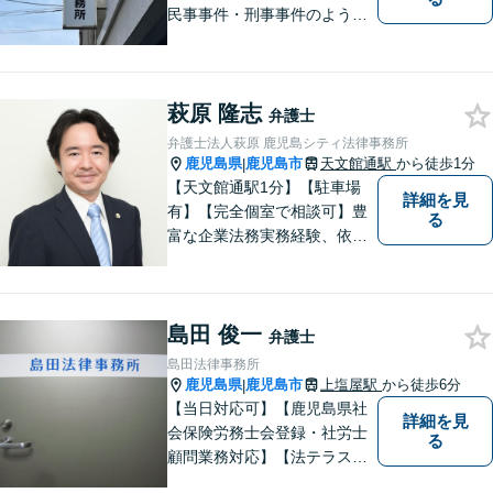
民事事件・刑事事件のような
問題のみならず、インターネ
ット問題にも対応しておりま
す。電話・メールでのお問い
萩原 隆志
合わせも受け付けておりま
弁護士
す。お気軽にご相談くださ
弁護士法人萩原 鹿児島シティ法律事務所
い。
鹿児島県
鹿児島市
天文館通駅
から徒歩1分
|
【天文館通駅1分】【駐車場
詳細を見
有】【完全個室で相談可】豊
る
富な企業法務実務経験、依頼
業務解決実績、旺盛な知的好
奇心をもとに、謙虚かつ誠実
にご依頼者の言葉や想いに耳
島田 俊一
を傾け、依頼者の悩みに寄り
弁護士
添って助言や提案を提供して
島田法律事務所
参ります。 お気軽にご相談く
鹿児島県
鹿児島市
上塩屋駅
から徒歩6分
|
ださい。
【当日対応可】【鹿児島県社
詳細を見
会保険労務士会登録・社労士
る
顧問業務対応】【法テラス対
応】【初回３０分無料】【上