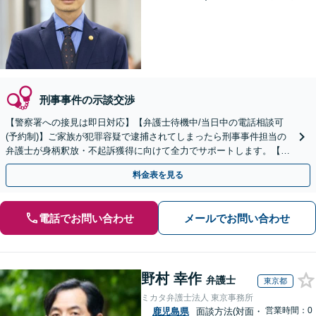
刑事事件の示談交渉
【警察署への接見は即日対応】【弁護士待機中/当日中の電話相談可
(予約制)】ご家族が犯罪容疑で逮捕されてしまったら刑事事件担当の
弁護士が身柄釈放・不起訴獲得に向けて全力でサポートします。【毎
月100名以上の相談実績】【全国対応】
料金表を見る
電話でお問い合わせ
メールでお問い合わせ
野村 幸作
弁護士
東京都
ミカタ弁護士法人 東京事務所
営業時間：0
鹿児島県
面談方法(対面・