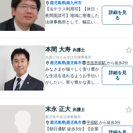
相談も対応可能】
鹿児島県
南九州市
|
【法テラス利用可】【休日・
詳細を見
夜間面談可】地域に密着した
る
法律事務所として、幅広い分
野に対応いたします。トラブ
ルになる前、あるいは、トラ
ブルが大きくなる前に、不安
なことやお困りごとがござい
本間 大寿
弁護士
ましたらお早めにご相談くだ
弁護士法人みずほ法律事務所
さい。
鹿児島県
鹿児島市
市役所前駅
から徒歩2分
|
みなさまが瑞々しく実り豊か
詳細を見
な生活を送れるようお手伝い
る
がしたい。実り豊かな美しい
国を作る一助になりたい。
「実る程首を垂れる稲穂か
な」という初心を大切に，み
末永 正大
なさまと一緒に成長させてい
弁護士
ただきたい。それが私たち，
鹿児島中央法律事務所
みずほ法律事務所の思いで
鹿児島県
鹿児島市
宇宿駅
から徒歩3分
|
す。
【朝日通駅 徒歩3分】【企業
詳細を見