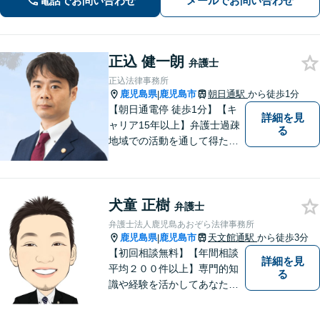
電話でお問い合わせ
メールでお問い合わせ
間面談OKも可能】
正込 健一朗
弁護士
正込法律事務所
鹿児島県
鹿児島市
朝日通駅
から徒歩1分
|
【朝日通電停 徒歩1分】【キ
詳細を見
ャリア15年以上】弁護士過疎
る
地域での活動を通して得た経
験とノウハウを生かした弁護
活動。依頼者の内面に真摯に
向き合い、多角的な視点で最
犬童 正樹
適な解決策をご提案します
弁護士
弁護士法人鹿児島あおぞら法律事務所
鹿児島県
鹿児島市
天文館通駅
から徒歩3分
|
【初回相談無料】【年間相談
詳細を見
平均２００件以上】専門的知
る
識や経験を活かしてあなたの
心をあおぞらにします！債務
整理、離婚や不倫などの男女