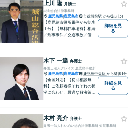
金問題／交通事故など、幅広
上川 隆
弁護士
く対応可能。お悩みの方は、
城山総合法律事務所
お気軽にご相談ください。
鹿児島県
鹿児島市
市役所前駅
から徒歩1分
|
【鹿児島市役所電停から徒歩
詳細を見
１分】【無料駐車場有】相続
る
／刑事事件／交通事故／債務
整理などの分野に対応可能。
相談者・依頼者の不安を少し
でも減らせるよう、親切・丁
木下 一達
寧な対応を心がけています。
弁護士
お気軽にご相談ください。
弁護士法人グレイス 鹿児島事務所
鹿児島県
鹿児島市
鹿児島中央駅
から徒歩1分
|
【全国対応】【初回相談無
詳細を見
料】ご依頼者様それぞれの状
る
況に合わせ、最適な解決策を
ご提案します。緊急のご相談
にも迅速に対応いたします。
一つひとつの問題に丁寧に向
木村 亮介
き合い、解決までしっかりサ
弁護士
ポートします。【電話・WEB
弁護士法人れいめい総合法律事務所 知覧事務所