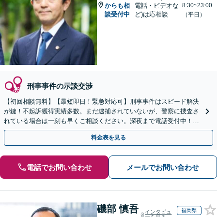
からも相
電話・ビデオな
8:30~23:00
談受付中
ど)は応相談
（平日）
刑事事件の示談交渉
【初回相談無料】【最短即日！緊急対応可】刑事事件はスピード解決
が鍵！不起訴獲得実績多数。まだ逮捕されていないが、警察に捜査さ
れている場合は一刻も早くご相談ください。深夜まで電話受付中！痴
漢／盗撮／のぞき／その他性犯罪など
料金表を見る
電話でお問い合わせ
メールでお問い合わせ
磯部 慎吾
福岡県
インタビュ