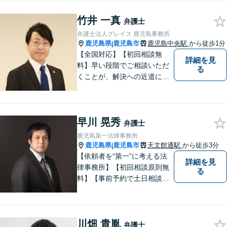
問題、相続、交通事故、私選
竹井 一真
弁護などに強い弁護士です。
弁護士
「鹿児島あおぞら法律事務
弁護士法人グレイス 鹿児島事務所
所」で検索。
鹿児島県
鹿児島市
鹿児島中央駅
から徒歩1分
|
【全国対応】【初回相談無
詳細を見
料】早い段階でご相談いただ
る
くことが、解決への近道にな
ります。これからどう動くの
がよいのか、一人で悩まず一
緒に整理していきましょう。
早川 晃秀
どんなご相談でも、どうぞお
弁護士
気軽にお声がけください。
鹿児島第一法律事務所
【電話・WEB相談も対応可
鹿児島県
鹿児島市
天文館通駅
から徒歩3分
|
能】
【依頼者を“第一”に考える法
詳細を見
律事務所】【初回相談原則無
る
料】【事前予約で土日相談
可】【オンライン面談・電子
契約対応】刑事弁護・民事損
害賠償請求を注力分野とし
川畑 貴胤
て、確かな経験にもとづき、
弁護士