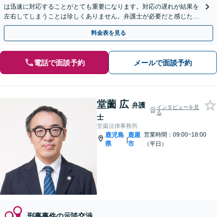
は迅速に対応することがとても重要になります。対応の遅れが結果を
左右してしまうことは珍しくありません。弁護士が必要だと感じたら
すぐにご連絡ください。
料金表を見る
電話で面談予約
メールで面談予約
堂薗 広
弁護
インタビューを見
る
士
堂薗法律事務所
鹿児島
鹿屋
営業時間：09:00~18:00
|
県
市
（平日）
刑事事件の示談交渉