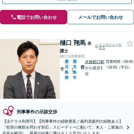
電話でお問い合わせ
メールでお問い合わせ
樋口 翔馬
弁
インタビューを
見る
護士
樋口法律事務所
鹿
鹿
水族館口駅
営業時間：09:00
児
児
~18:00（平日）
から徒歩1
|
島
島
分
県
市
刑事事件の示談交渉
【法テラス利用可】【刑事事件の経験豊富／裁判員裁判の経験あり】
「犯罪の種類を問わず対応」スピーディーに動いて、本人・ご家族の
不安を解消し、最善の結果に導けるよう尽力いたします