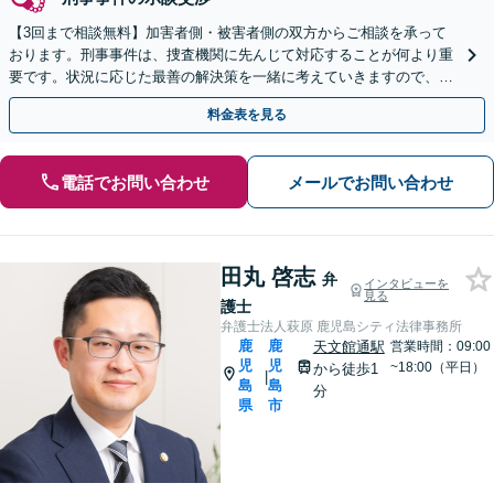
【3回まで相談無料】加害者側・被害者側の双方からご相談を承って
おります。刑事事件は、捜査機関に先んじて対応することが何より重
要です。状況に応じた最善の解決策を一緒に考えていきますので、ま
ずはご相談ください。【休日・夜間対応】
料金表を見る
電話でお問い合わせ
メールでお問い合わせ
田丸 啓志
弁
インタビューを
見る
護士
弁護士法人萩原 鹿児島シティ法律事務所
鹿
鹿
天文館通駅
営業時間：09:00
児
児
~18:00（平日）
から徒歩1
|
島
島
分
県
市