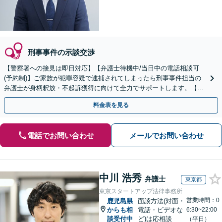
刑事事件の示談交渉
【警察署への接見は即日対応】【弁護士待機中/当日中の電話相談可
(予約制)】ご家族が犯罪容疑で逮捕されてしまったら刑事事件担当の
弁護士が身柄釈放・不起訴獲得に向けて全力でサポートします。【毎
月100名以上の相談実績】【全国対応】
料金表を見る
電話でお問い合わせ
メールでお問い合わせ
中川 浩秀
弁護士
東京都
東京スタートアップ法律事務所
営業時間：0
鹿児島県
面談方法(対面・
からも相
電話・ビデオな
6:30~22:00
談受付中
ど)は応相談
（平日）