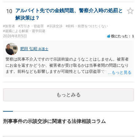
いいと思います。
10
アルバイト先での金銭問題、警察介入時の処罰と
解決策は？
#加害者
#万引き・窃盗罪
#示談交渉
#前科・前歴をつけたくない
#逮捕による解雇・退学回避
2026年8月5日
役にたった
1
肥田 弘昭
弁護士
警察は民事不介入ですので示談斡旋のようなことはしません。被害者
にお金を返すかどうか、被害者が受け取るかは当事者間の問題になり
ます。前科なども影響しますが可能性としては窃盗罪ですので、逮捕
勾留や略式起訴などの可能性もあります。ご参考にしてください。
もっとみる
刑事事件の示談交渉に関連する法律相談コラム