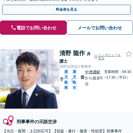
料金表を見る
電話でお問い合わせ
メールでお問い合わせ
清野 龍作
弁
インタビューを
見る
護士
清野法律会計事務所
鹿
鹿
中洲通駅
営業時間：08:30
児
児
~17:30（平日）
から徒歩5
|
島
島
分
県
市
刑事事件の示談交渉
【当日・夜間・土日対応可】【窃盗・暴行・傷害・性犯罪】刑事事件