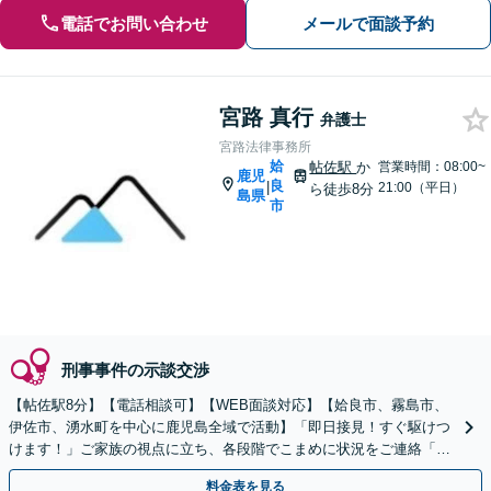
電話でお問い合わせ
メールで面談予約
宮路 真行
弁護士
宮路法律事務所
姶
帖佐駅
か
営業時間：08:00~
鹿児
良
|
21:00（平日）
ら徒歩8分
島県
市
刑事事件の示談交渉
【帖佐駅8分】【電話相談可】【WEB面談対応】【姶良市、霧島市、
伊佐市、湧水町を中心に鹿児島全域で活動】「即日接見！すぐ駆けつ
けます！」ご家族の視点に立ち、各段階でこまめに状況をご連絡「被
害者感情に十分に配慮し示談交渉」【休日・夜間相談可】
料金表を見る