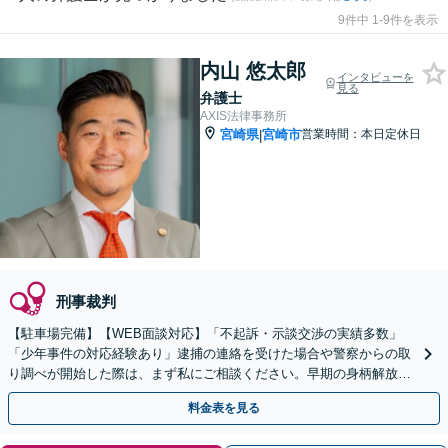
9件中 1-9件を表示
内山 悠太郎
インタビューを
見る
弁護士
AXIS法律事務所
宮崎県
宮崎市
営業時間：本日定休日
|
刑事裁判
【駐車場完備】【WEB面談対応】「不起訴・示談交渉の実績多数」
「少年事件の対応経験あり」逮捕の連絡を受けた場合や警察からの取
り調べが開始した際は、まず私にご相談ください。早期の身柄解放と
示談の成立をサポートします【休日・夜間相談可】
料金表を見る