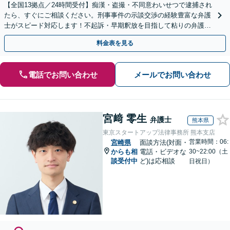
【全国13拠点／24時間受付】痴漢・盗撮・不同意わいせつで逮捕され
たら、すぐにご相談ください。刑事事件の示談交渉の経験豊富な弁護
士がスピード対応します！不起訴・早期釈放を目指して粘りの弁護活
動を行います。
料金表を見る
電話でお問い合わせ
メールでお問い合わせ
宮﨑 零生
弁護士
熊本県
東京スタートアップ法律事務所 熊本支店
営業時間：06:
宮崎県
面談方法(対面・
からも相
電話・ビデオな
30~22:00（土
談受付中
ど)は応相談
日祝日）