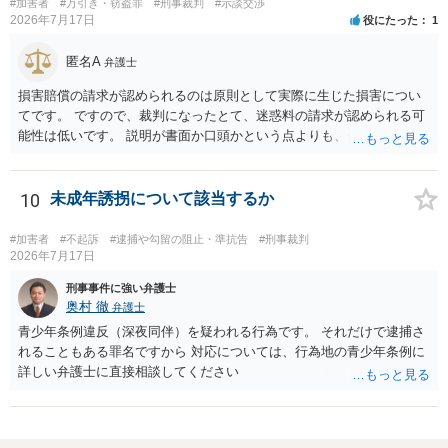
#加害者
#万引き・窃盗罪
#刑事裁判
#示談交渉
2026年7月17日
役にたった
1
匿名A
弁護士
損害賠償の請求が認められるのは原則として実際に生じた損害につい
てです。 ですので、裁判になったとて、迷惑料の請求が認められる可
能性は低いです。 説明が書面か口頭かという点よりも、金銭を支払う
のであれば支払う際に書面（示談書）を作成することが重要です。何
も書面を作らなかった場合、支払ったとしても、受け取っていないと
言われてしまうことや追加で支払いを求められることがあります。
10
未成年誘拐について該当するか
#加害者
#不起訴
#逮捕や勾留の阻止・準抗告
#刑事裁判
2026年7月17日
刑事事件に強い弁護士
奥村 徹
弁護士
青少年条例違反（深夜同伴）を疑われる行為です。 それだけで逮捕さ
れることもある罪名ですから 対応については、行為地の青少年条例に
詳しい弁護士に直接相談してください