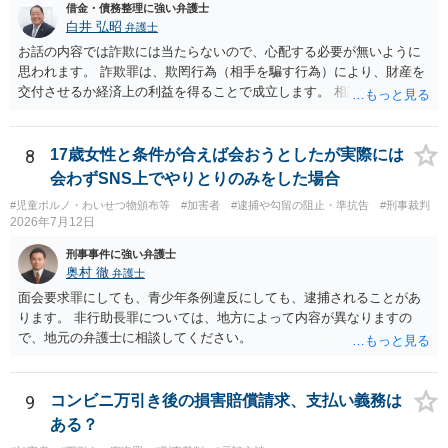
借金・債務整理に強い弁護士
白井 弘昭
弁護士
お話の内容では詐欺には当たらないので、心配する必要が無いように
思われます。 詐欺罪は、欺罔行為（相手を騙す行為）により、財産を
交付させるか経済上の利益を得ることで成立します。 相談者さんは、
お金が返金できないというだけで、何ら相手を騙していません。 です
ので、詐欺罪の実行行為性が無く罪に問うことはできません。 おそら
く、相手が真実を話せば警察も取り合わないと思いますが、虚偽の内
8
17歳女性と条件が合えば会おうとしたが実際には
容を述べた場合は、捜査はあるかもしれません。 ただし、捜査におい
会わずSNS上でやりとりのみをした場合
て、真実を説明すれば、「ちゃんと返しなさいよ」程度の注意で済む
#児童ポルノ・わいせつ物頒布等
#加害者
#逮捕や勾留の阻止・準抗告
#刑事裁判
ことだと思われます。 また、返せるお金が無いのであれば、返せない
2026年7月12日
のは致し方ありません。真摯に分割して支払うことを相手に告げてい
くのみでしょう。 以上、ご参考まで。
刑事事件に強い弁護士
奥村 徹
弁護士
面会要求罪にしても、青少年条例違反にしても、逮捕されることがあ
ります。 非行助長罪については、地方によって内容が異なりますの
で、地元の弁護士に相談してください。
9
コンビニ万引き後の損害賠償請求、支払い義務は
ある？