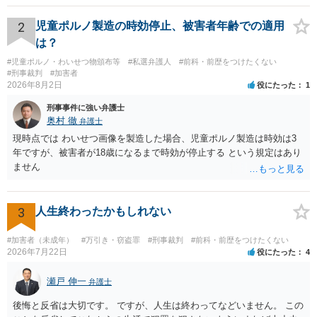
やカウンセリング・治療の内容 ・利用している再犯防止策（例えば保
護観察所と連携した職業支援の内容や具体的な就労・監督状況） ・監
2
児童ポルノ製造の時効停止、被害者年齢での適用
督者の証言 など、証拠で担保された客観性と実現可能性があるもので
は？
なければあまり意味がありません。 もともと執行猶予が狙える事案で
#児童ポルノ・わいせつ物頒布等
#私選弁護人
#前科・前歴をつけたくない
あれば本人の反省の言葉だけで十分であり、実刑となるか微妙な事案
#刑事裁判
#加害者
では、本人が再発防止策をいくら述べてもほとんど効果は望めないと
2026年8月2日
役にたった
1
いうのが実感です。
刑事事件に強い弁護士
奥村 徹
弁護士
現時点では わいせつ画像を製造した場合、児童ポルノ製造は時効は3
年ですが、被害者が18歳になるまで時効が停止する という規定はあり
ません
3
人生終わったかもしれない
#加害者（未成年）
#万引き・窃盗罪
#刑事裁判
#前科・前歴をつけたくない
2026年7月22日
役にたった
4
瀬戸 伸一
弁護士
後悔と反省は大切です。 ですが、人生は終わってなどいません。 この