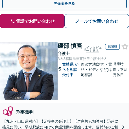
料金表を見る
電話でお問い合わせ
メールでお問い合わせ
磯部 慎吾
福岡県
インタビュ
ーを見る
弁護士
A＆S福岡法律事務所弁護士法人
営業時
宮崎県
か
面談方法(対面・電
らも相談
話・ビデオなど)は
間：本日
受付中
応相談
定休日
刑事裁判
【九州・山口県対応】【元検事の弁護士】【ご家族も相談可】迅速に
接見に伺い、早期釈放に向けて弁護活動を開始します。逮捕前のご相