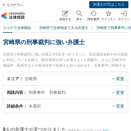
弁護士の方はこちら
ココナラへ
投稿する
探す
閲覧履歴
マイリスト
ログイン
ココナラ法律相談
宮崎県で法律相談できる弁護士
宮崎県で刑事事件に
宮崎県の刑事裁判に強い弁護士
宮崎県で刑事裁判に強い弁護士が9名見つかりました。初回面談無料や休日面談
に対応している弁護士、解決事例を持つ弁護士なども掲載中。さらに宮崎市や
都城市、延岡市などの地域条件で弁護士を絞り込めます。刑事事件に関係する
加害者側や少年事件、再犯・前科あり等の細かな分野での絞り込み検索もでき
便利です。特にAXIS法律事務所の内山 悠太郎弁護士やベリーベスト法律事務所
エリア
宮崎県
変更
宮崎オフィスの德永 義夫弁護士、弁護士法人きさらぎの高山 桂弁護士のプロフ
ィール情報や弁護士費用、強みなどが注目されています。『宮崎県で土日や夜
相談内容
刑事事件、刑事裁判
変更
間に発生した刑事裁判のトラブルを今すぐに弁護士に相談したい』『刑事裁判
のトラブル解決の実績豊富な近くの弁護士を検索したい』『初回相談無料で刑
事裁判を法律相談できる宮崎県内の弁護士に相談予約したい』などでお困りの
詳細条件
未選択
変更
相談者さんにおすすめです。
9
人の弁護士が見つかりました
(検索結果について詳しくは
こちら
)