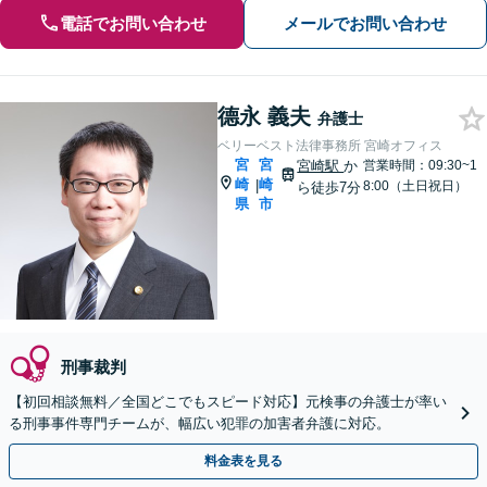
電話でお問い合わせ
メールでお問い合わせ
德永 義夫
弁護士
ベリーベスト法律事務所 宮崎オフィス
宮
宮
宮崎駅
か
営業時間：09:30~1
崎
崎
|
8:00（土日祝日）
ら徒歩7分
県
市
刑事裁判
【初回相談無料／全国どこでもスピード対応】元検事の弁護士が率い
る刑事事件専門チームが、幅広い犯罪の加害者弁護に対応。
料金表を見る