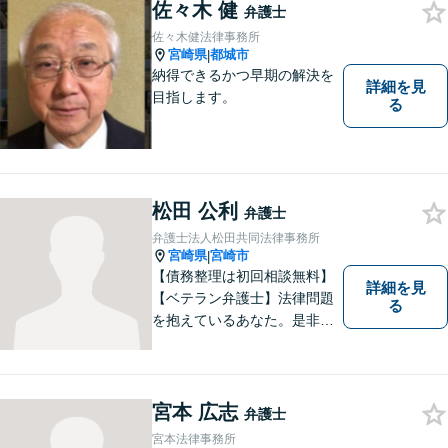
は，依頼者が希望されるベス
佐々木 健
弁護士
トな解決に至るよう最善を尽
佐々木健法律事務所
くします。お気軽にご相談く
宮崎県
都城市
|
ださい。
納得できるかつ早期の解決を
詳細を見
目指します。
る
松田 公利
弁護士
弁護士法人松田共同法律事務所
宮崎県
宮崎市
|
【債務整理は初回相談無料】
詳細を見
【ベテラン弁護士】法律問題
る
を抱えているあなた。是非一
度ご相談ください。
宮本 広志
弁護士
宮本法律事務所