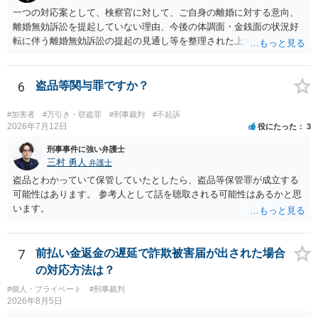
一つの対応案として、検察官に対して、ご自身の離婚に対する意向、
離婚無効訴訟を提起していない理由、今後の体調面・金銭面の状況好
転に伴う離婚無効訴訟の提起の見通し等を整理された上で、書面とし
て提出されることを検討されてみてはいかがでしょうか。 少なくとも
検察官の処分判断の際、相談者さんの意向を示す証拠の一つとして位
置づけられる様に思われます。 より詳細についてお聞きになりたい場
6
盗品等関与罪ですか？
合、最寄りの法律事務所での相談を検討ください
#加害者
#万引き・窃盗罪
#刑事裁判
#不起訴
2026年7月12日
役にたった
3
刑事事件に強い弁護士
三村 勇人
弁護士
盗品とわかっていて保管していたとしたら、盗品等保管罪が成立する
可能性はあります。 参考人として話を聴取される可能性はあるかと思
います。
7
前払い金返金の遅延で詐欺被害届が出された場合
の対応方法は？
#個人・プライベート
#刑事裁判
2026年8月5日