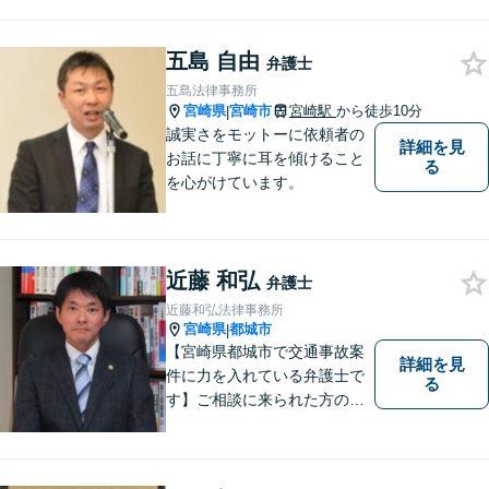
ブルや浪費が原因の借金もご
相談ください。ご依頼後はLIN
Eやメールでの対応も可能です
五島 自由
弁護士
【メガドンキ隣】
五島法律事務所
宮崎県
宮崎市
宮崎駅
から徒歩10分
|
誠実さをモットーに依頼者の
詳細を見
お話に丁寧に耳を傾けること
る
を心がけています。
近藤 和弘
弁護士
近藤和弘法律事務所
宮崎県
都城市
|
【宮崎県都城市で交通事故案
詳細を見
件に力を入れている弁護士で
る
す】ご相談に来られた方の話
に先入観を持たずに耳を傾
け，アドバイス致します。お
引き受けした案件について