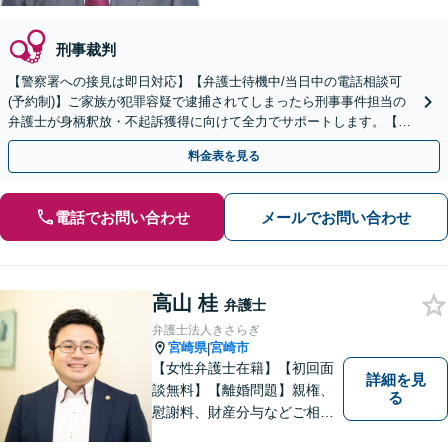
刑事裁判
【警察署への接見は即日対応】【弁護士待機中/当日中の電話相談可
(予約制)】ご家族が犯罪容疑で逮捕されてしまったら刑事事件担当の
弁護士が身柄釈放・不起訴獲得に向けて全力でサポートします。【毎
月100名以上の相談実績】【全国対応】
料金表を見る
電話でお問い合わせ
メールでお問い合わせ
高山 桂
弁護士
弁護士法人きさらぎ
宮崎県
宮崎市
|
【女性弁護士在籍】【初回面
詳細を見
談無料】【離婚問題】親権、
る
慰謝料、財産分与などご相談
ください【借金問題】ギャン