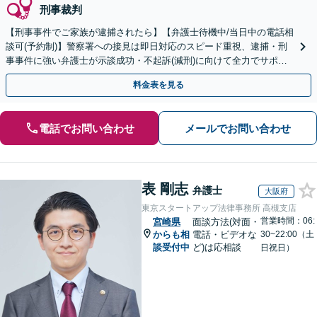
刑事裁判
【刑事事件でご家族が逮捕されたら】【弁護士待機中/当日中の電話相
談可(予約制)】警察署への接見は即日対応のスピード重視、逮捕・刑
事事件に強い弁護士が示談成功・不起訴(減刑)に向けて全力でサポー
トします。【加害者側の相談専門】
料金表を見る
電話でお問い合わせ
メールでお問い合わせ
表 剛志
弁護士
大阪府
東京スタートアップ法律事務所 高槻支店
営業時間：06:
宮崎県
面談方法(対面・
からも相
電話・ビデオな
30~22:00（土
談受付中
ど)は応相談
日祝日）