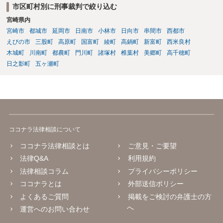
市区町村別に刑事裁判で絞り込む
宮崎県内
宮崎市
都城市
延岡市
日南市
小林市
日向市
串間市
西都市
えびの市
三股町
高原町
国富町
綾町
高鍋町
新富町
西米良村
木城町
川南町
都農町
門川町
諸塚村
椎葉村
美郷町
高千穂町
日之影町
五ヶ瀬町
ココナラ法律相談について
ココナラ法律相談とは
ご意見・ご要望
法律Q&A
利用規約
法律相談コラム
プライバシーポリシー
ココナラとは
外部送信ポリシー
よくあるご質問
掲載をご検討の弁護士の方
へ
運営へのお問い合わせ