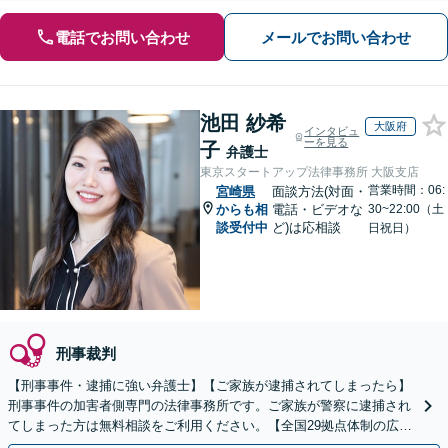
電話でお問い合わせ
メールでお問い合わせ
池田 紗希
大阪府
インタビュ
ーを見る
子
弁護士
東京スタートアップ法律事務所 大阪支店
営業時間：06:
宮崎県
面談方法(対面・
からも相
電話・ビデオな
30~22:00（土
談受付中
ど)は応相談
日祝日）
刑事裁判
【刑事事件・逮捕に強い弁護士】【ご家族が逮捕されてしまったら】
刑事事件の加害者側専門の法律事務所です。ご家族が警察に逮捕され
てしまった方は無料相談をご利用ください。【全国29拠点体制の広域
対応】【弁護士待機中/当日中の電話相談可(予約制)】