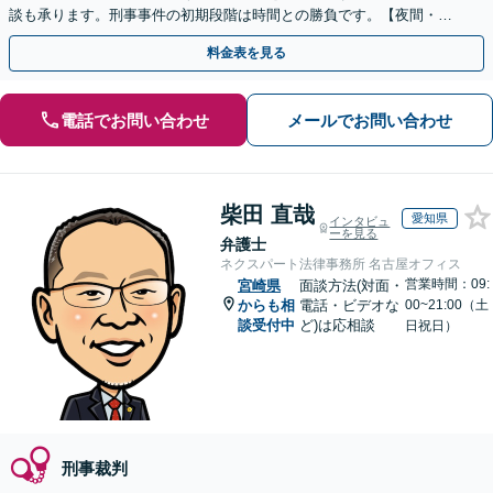
談も承ります。刑事事件の初期段階は時間との勝負です。【夜間・休
日対応】【完全個室】【天神駅3分】
料金表を見る
電話でお問い合わせ
メールでお問い合わせ
柴田 直哉
愛知県
インタビュ
ーを見る
弁護士
ネクスパート法律事務所 名古屋オフィス
営業時間：09:
宮崎県
面談方法(対面・
からも相
電話・ビデオな
00~21:00（土
談受付中
ど)は応相談
日祝日）
刑事裁判