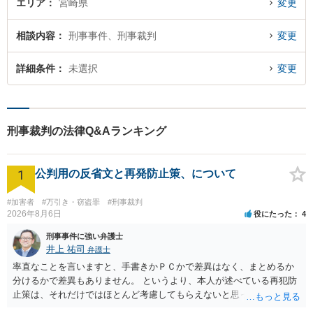
エリア
宮崎県
変更
相談内容
刑事事件、刑事裁判
変更
詳細条件
未選択
変更
刑事裁判の法律Q&Aランキング
1
公判用の反省文と再発防止策、について
#加害者
#万引き・窃盗罪
#刑事裁判
2026年8月6日
役にたった
4
刑事事件に強い弁護士
井上 祐司
弁護士
率直なことを言いますと、手書きかＰＣかで差異はなく、まとめるか
分けるかで差異もありません。 というより、本人が述べている再犯防
止策は、それだけではほとんど考慮してもらえないと思った方が良い
です。 提出するのであれば、 ・具体的に自身が受けているプログラム