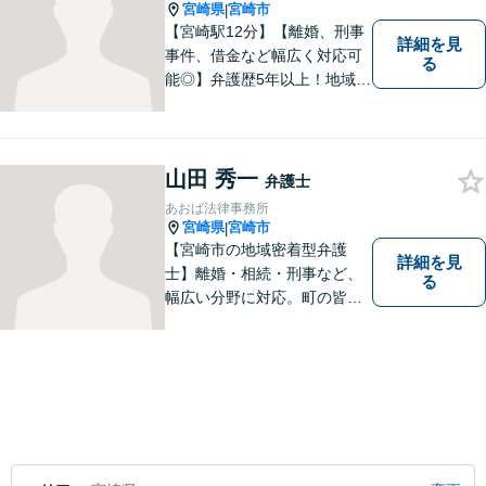
宮崎県
宮崎市
|
【宮崎駅12分】【離婚、刑事
詳細を見
事件、借金など幅広く対応可
る
能◎】弁護歴5年以上！地域に
密着し、一人一人に向き合い
事件を解決してまいります。
お困りごとがあれば、お気軽
にご相談ください。迅速・適
山田 秀一
弁護士
切な解決を目指し尽力しま
あおば法律事務所
す。
宮崎県
宮崎市
|
【宮崎市の地域密着型弁護
詳細を見
士】離婚・相続・刑事など、
る
幅広い分野に対応。町の皆様
を平穏な暮らしへと導きま
す。問題はお一人で抱え込む
ことなく、お気軽にご相談く
ださい。きっと道が開けま
す。