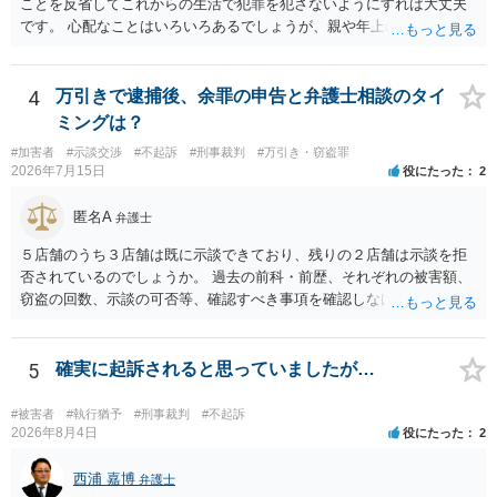
ことを反省してこれからの生活で犯罪を犯さないようにすれば大丈夫
です。 心配なことはいろいろあるでしょうが、親や年上の兄弟や信頼
できる人（先生など）に心配事を相談すると心が落ち着くと思いま
す。
4
万引きで逮捕後、余罪の申告と弁護士相談のタイ
ミングは？
#加害者
#示談交渉
#不起訴
#刑事裁判
#万引き・窃盗罪
2026年7月15日
役にたった
2
匿名A
弁護士
５店舗のうち３店舗は既に示談できており、残りの２店舗は示談を拒
否されているのでしょうか。 過去の前科・前歴、それぞれの被害額、
窃盗の回数、示談の可否等、確認すべき事項を確認しなければ刑罰の
予想はできません。 刑事事件ですので、早めに弁護士に相談した方が
いいと思います。
5
確実に起訴されると思っていましたが…
#被害者
#執行猶予
#刑事裁判
#不起訴
2026年8月4日
役にたった
2
西浦 嘉博
弁護士