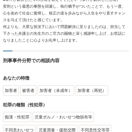
実刑という最悪の事態を回避し、執行猶予がついたことで、もう一度、
心を改めて社会に復帰し、校正の道を歩みながら人生をやり直すチャン
スを与えて頂けたと感じています。
何よりも、大変な状況下において問題解決に至りましたのは、担当して
下さった弁護士の先生方のご尽力の賜物と深く感謝申し上げ、お世話に
なりましたことに心よりお礼申し上げます。
刑事事件分野での相談内容
あなたの特徴
加害者
被害者
加害者（未成年）
加害者（再犯）
犯罪の種類（性犯罪）
痴漢・性犯罪
児童ポルノ・わいせつ物頒布等
不同意わいせつ
児童買春・援助交際
不同意性交等罪