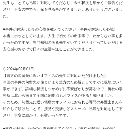
先生も、とても迅速に対応してくださり、今の状況も細かくご報告くだ
さり、不安の中でも、光を見る事ができました。ありがとうございまし
た。
■事件が解決した今の心境を教えてください（事件が解決した心境）
本当にホッとしています。人生で初めての出来事で、わからない事も多
かったのですが、専門知識のある先生がいてくださり守っていただける
安心感のおかげで日々の生活を送ることができました。
◇2024年02月01日
【遠方の勾留先に近いオフィスの先生に対応いただけました】
今回の事件の勾留先が住まいより遠方のため親としてすぐに現地にいく
事ができず、詳細な状況もつかめずに不安ばかりが募る中で、御社の事
務所は北から南まで全国に64拠点もオフィスがあると知りました。
そのため、勾留先に近い場所のオフィスにおられる専門の弁護士さんを
紹介して頂けたことで、接見や交渉などスムーズに迅速な対応をして下
さり、大変に助かり、有難かったです。
■事件が解決した今の心境を教えてください（事件が解決した心境）