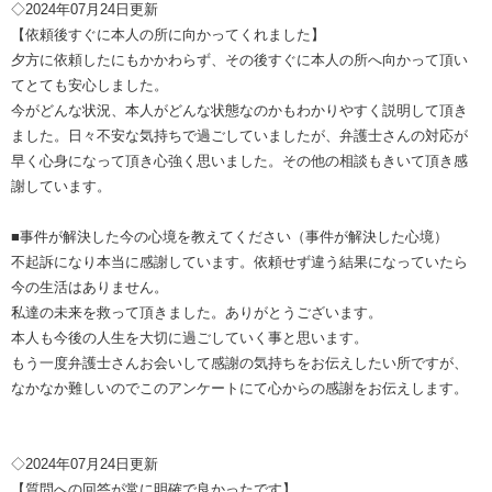
◇2024年07月24日更新
【依頼後すぐに本人の所に向かってくれました】
夕方に依頼したにもかかわらず、その後すぐに本人の所へ向かって頂い
てとても安心しました。
今がどんな状況、本人がどんな状態なのかもわかりやすく説明して頂き
ました。日々不安な気持ちで過ごしていましたが、弁護士さんの対応が
早く心身になって頂き心強く思いました。その他の相談もきいて頂き感
謝しています。
■事件が解決した今の心境を教えてください（事件が解決した心境）
不起訴になり本当に感謝しています。依頼せず違う結果になっていたら
今の生活はありません。
私達の未来を救って頂きました。ありがとうございます。
本人も今後の人生を大切に過ごしていく事と思います。
もう一度弁護士さんお会いして感謝の気持ちをお伝えしたい所ですが、
なかなか難しいのでこのアンケートにて心からの感謝をお伝えします。
◇2024年07月24日更新
【質問への回答が常に明確で良かったです】