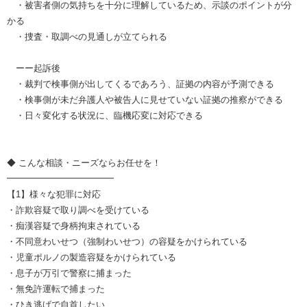
・被害者側の気持ちを十分に理解しているため、示談のポイントが分
かる
・捜査・取調べの見通しが立てられる
ーー起訴後
・裁判で検事側が出してくるであろう、証拠の内容が予測できる
・検事側が未だ弁護人や被告人に見せていない証拠の推察ができる
・日々変化する状況に、臨機応変に対応できる
◆ こんな相談・ニーズならお任せを！
━━━━━━━━━━━━
【1】様々な犯罪に対応
・詐欺容疑で取り調べを受けている
・痴漢容疑で身柄拘束されている
・不同意わいせつ（強制わいせつ）の容疑をかけられている
・児童ポルノの製造容疑をかけられている
・息子が万引で警察に捕まった
・無免許運転で捕まった
・ひき逃げで自首したい