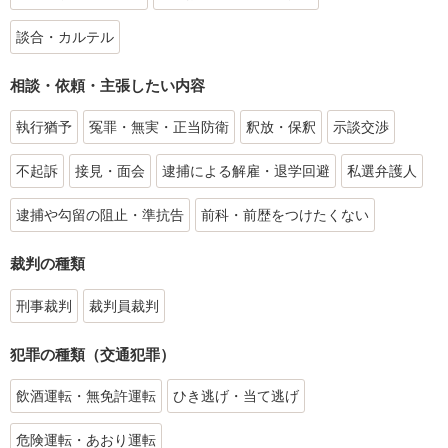
談合・カルテル
相談・依頼・主張したい内容
執行猶予
冤罪・無実・正当防衛
釈放・保釈
示談交渉
不起訴
接見・面会
逮捕による解雇・退学回避
私選弁護人
逮捕や勾留の阻止・準抗告
前科・前歴をつけたくない
裁判の種類
刑事裁判
裁判員裁判
犯罪の種類（交通犯罪）
飲酒運転・無免許運転
ひき逃げ・当て逃げ
危険運転・あおり運転