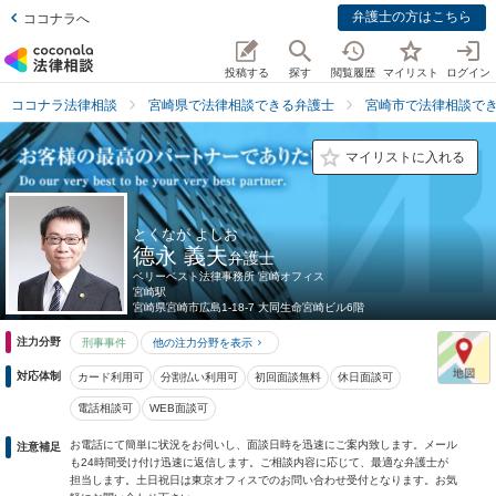
弁護士の方はこちら
ココナラへ
投稿する
探す
閲覧履歴
マイリスト
ログイン
ココナラ法律相談
宮崎県で法律相談できる弁護士
宮崎市で法律相談で
マイリストに入れる
とくなが よしお
德永 義夫
弁護士
ベリーベスト法律事務所 宮崎オフィス
宮崎駅
宮崎県
宮崎市広島1-18-7 大同生命宮崎ビル6階
注力分野
刑事事件
他の注力分野を表示
対応体制
カード利用可
分割払い利用可
初回面談無料
休日面談可
電話相談可
WEB面談可
お電話にて簡単に状況をお伺いし、面談日時を迅速にご案内致します。メール
注意補足
も24時間受け付け迅速に返信します。ご相談内容に応じて、最適な弁護士が
担当します。土日祝日は東京オフィスでのお問い合わせ受付となります。お気