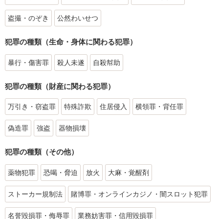
盗撮・のぞき
公然わいせつ
犯罪の種類（生命・身体に関わる犯罪）
暴行・傷害罪
殺人未遂
自殺幇助
犯罪の種類（財産に関わる犯罪）
万引き・窃盗罪
特殊詐欺
住居侵入
横領罪・背任罪
偽造罪
強盗
器物損壊
犯罪の種類（その他）
薬物犯罪
恐喝・脅迫
放火
大麻・覚醒剤
ストーカー規制法
賭博罪・オンラインカジノ・闇スロット犯罪
名誉毀損罪・侮辱罪
業務妨害罪・信用毀損罪