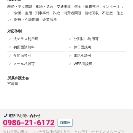
離婚・男女問題
相続・遺言
交通事故
借金・債務整理
インターネッ
ト
労働・雇用
刑事事件
詐欺・消費者問題
債権回収
不動産・住ま
い
医療・介護問題
企業法務
対応体制
法テラス利用可
分割払い利用可
初回面談無料
休日面談可
夜間面談可
電話相談可
メール相談可
WEB面談可
所属弁護士会
宮崎県
電話でお問い合わせ
0986-21-6172
時間外
※お電話の際は「ココナラ法律相談を見た」とお伝えいただくとスムーズで