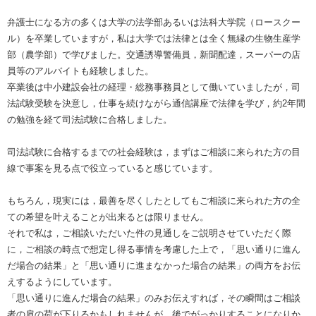
弁護士になる方の多くは大学の法学部あるいは法科大学院（ロースクー
ル）を卒業していますが，私は大学では法律とは全く無縁の生物生産学
部（農学部）で学びました。交通誘導警備員，新聞配達，スーパーの店
員等のアルバイトも経験しました。
卒業後は中小建設会社の経理・総務事務員として働いていましたが，司
法試験受験を決意し，仕事を続けながら通信講座で法律を学び，約2年間
の勉強を経て司法試験に合格しました。
司法試験に合格するまでの社会経験は，まずはご相談に来られた方の目
線で事案を見る点で役立っていると感じています。
もちろん，現実には，最善を尽くしたとしてもご相談に来られた方の全
ての希望を叶えることが出来るとは限りません。
それで私は，ご相談いただいた件の見通しをご説明させていただく際
に，ご相談の時点で想定し得る事情を考慮した上で，「思い通りに進ん
だ場合の結果」と「思い通りに進まなかった場合の結果」の両方をお伝
えするようにしています。
「思い通りに進んだ場合の結果」のみお伝えすれば，その瞬間はご相談
者の肩の荷が下りるかもしれませんが，後でがっかりすることになりか