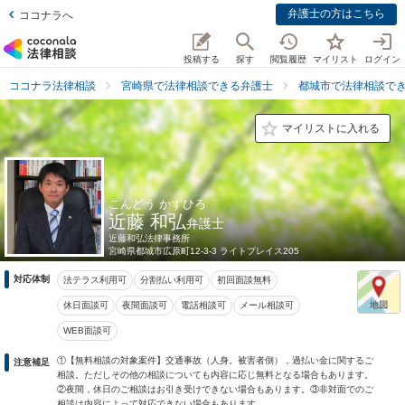
弁護士の方はこちら
ココナラへ
投稿する
探す
閲覧履歴
マイリスト
ログイン
ココナラ法律相談
宮崎県で法律相談できる弁護士
都城市で法律相談で
マイリストに入れる
こんどう かずひろ
近藤 和弘
弁護士
近藤和弘法律事務所
宮崎県
都城市広原町12-3-3 ライトプレイス205
対応体制
法テラス利用可
分割払い利用可
初回面談無料
休日面談可
夜間面談可
電話相談可
メール相談可
WEB面談可
①【無料相談の対象案件】交通事故（人身。被害者側），過払い金に関するご
注意補足
相談。ただしその他の相談についても内容に応じ無料となる場合もあります。
②夜間，休日のご相談はお引き受けできない場合もあります。③非対面でのご
相談は内容によって対応できない場合もあります。