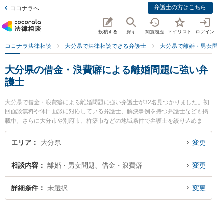
弁護士の方はこちら
ココナラへ
投稿する
探す
閲覧履歴
マイリスト
ログイン
ココナラ法律相談
大分県で法律相談できる弁護士
大分県で離婚・男女
大分県の借金・浪費癖による離婚問題に強い弁
護士
大分県で借金・浪費癖による離婚問題に強い弁護士が32名見つかりました。初
回面談無料や休日面談に対応している弁護士、解決事例を持つ弁護士なども掲
載中。さらに大分市や別府市、杵築市などの地域条件で弁護士を絞り込めま
す。離婚・男女問題に関係する財産分与や養育費、親権等の細かな分野での絞
り込み検索もでき便利です。特に園田大吾法律事務所の園田 大吾弁護士や弁護
エリア
大分県
変更
士法人古庄総合法律事務所 別府支部の山下 昇悟弁護士、あいち法律事務所の木
上 雄二弁護士のプロフィール情報や弁護士費用、強みなどが注目されていま
相談内容
離婚・男女問題、借金・浪費癖
変更
す。『大分県で土日や夜間に発生した借金・浪費癖による離婚問題のトラブル
を今すぐに弁護士に相談したい』『借金・浪費癖による離婚問題のトラブル解
決の実績豊富な近くの弁護士を検索したい』『初回相談無料で借金・浪費癖に
詳細条件
未選択
変更
よる離婚問題を法律相談できる大分県内の弁護士に相談予約したい』などでお
困りの相談者さんにおすすめです。