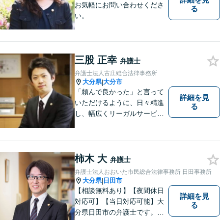
お気軽にお問い合わせくださ
る
い。
三股 正幸
弁護士
弁護士法人古庄総合法律事務所
大分県
大分市
|
「頼んで良かった」と言って
詳細を見
いただけるように、日々精進
る
し、幅広くリーガルサービス
をご提供していきます。
柿木 大
弁護士
弁護士法人おおいた市民総合法律事務所 日田事務所
大分県
日田市
|
【相談無料あり】【夜間休日
詳細を見
対応可】【当日対応可能】大
る
分県日田市の弁護士です。離