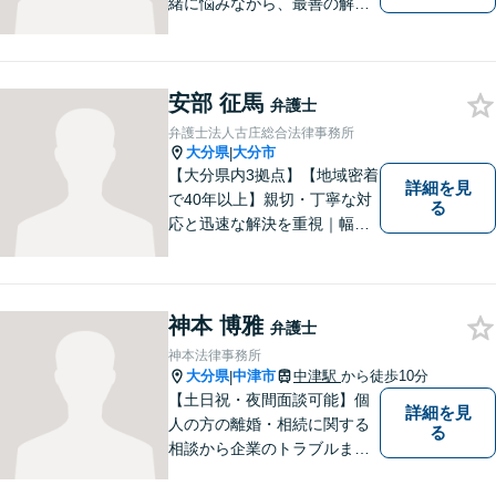
緒に悩みながら、最善の解決
策をご提案させていただきま
す。まずは、お話を聞かせて
ください。
安部 征馬
弁護士
弁護士法人古庄総合法律事務所
大分県
大分市
|
【大分県内3拠点】【地域密着
詳細を見
で40年以上】親切・丁寧な対
る
応と迅速な解決を重視｜幅広
い法律問題に対応し、ご相談
者さまの不安に寄り添いなが
ら最善の解決を目指します
【別府・杵築にも拠点】
神本 博雅
弁護士
神本法律事務所
大分県
中津市
中津駅
から徒歩10分
|
【土日祝・夜間面談可能】個
詳細を見
人の方の離婚・相続に関する
る
相談から企業のトラブルまで
幅広くご相談頂いておりま