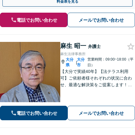
料金表を見る
電話でお問い合わせ
メールでお問い合わせ
麻生 昭一
弁護士
麻生法律事務所
大分
大分
営業時間：09:00~18:00（平
|
県
市
日）
【大分で実績40年】【法テラス利用
可】ご依頼者様それぞれの状況に合わ
せ、最適な解決策をご提案します！緊
急のご相談にも迅速に対応いたしま
す。一つひとつの問題に丁寧に向き合
い、解決までしっかりサポートしま
す。どうぞお気軽にお話しください。
電話でお問い合わせ
メールでお問い合わせ
【休日面談可】