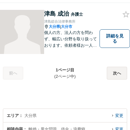
す。まずはお気軽にお問合せ
ください。
津島 成治
弁護士
津島総合法律事務所
大分県
大分市
|
個人の方、法人の方を問わ
詳細を見
ず、幅広い分野を取り扱って
る
おります。依頼者様お一人お
一人に真摯に向き合い、皆様
の人生が明るくなるお手伝を
させていただきます。法律問
1ページ目
題でお困りの方はぜひご相談
前へ
次へ
(2ページ中)
ください。
エリア
大分県
変更
相談内容
離婚・男女問題、借金・浪費癖
変更