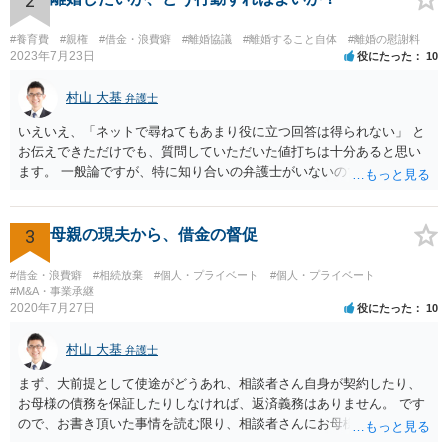
2
#養育費
#親権
#借金・浪費癖
#離婚協議
#離婚すること自体
#離婚の慰謝料
2023年7月23日
役にたった
10
村山 大基
弁護士
いえいえ、「ネットで尋ねてもあまり役に立つ回答は得られない」 と
お伝えできただけでも、質問していただいた値打ちは十分あると思い
ます。 一般論ですが、特に知り合いの弁護士がいないのであれば、 ・
ネットで探して予約をとる ・近所の区役所など、無料相談していない
か調べてみる などが考えられると思います。 「これからどう動いてい
くか」というのは、詳しく事情や、今後どうしたいかを聞いて検討す
3
母親の現夫から、借金の督促
る必要があるので、 面談の際に聞いてみましょう。 体調不良の際、ネ
ットで調べるより病院で診察や検査を受けた方が効果的、みたいな感
#借金・浪費癖
#相続放棄
#個人・プライベート
#個人・プライベート
じです。
#M&A・事業承継
2020年7月27日
役にたった
10
村山 大基
弁護士
まず、大前提として使途がどうあれ、相談者さん自身が契約したり、
お母様の債務を保証したりしなければ、返済義務はありません。 です
ので、お書き頂いた事情を読む限り、相談者さんにお母様の現夫への
返済義務はありません。 対応としては、 ・督促状を放っておく（相手