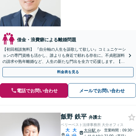
借金・浪費癖による離婚問題
【初回相談無料】 『自分軸の人生を謳歌して欲しい』コミュニケーシ
ョンの専門資格も活かし、誰よりも身近で頼れる存在に。不貞慰謝料
の請求や熟年離婚など、人生の新たな門出を全力で応援します。【オ
ンライン面談OK】
料金表を見る
電話でお問い合わせ
メールでお問い合わせ
飯野 鉄平
弁護士
ベリーベスト法律事務所 大分オフィス
大
大
大分駅
か
営業時間：09:30~
分
分
|