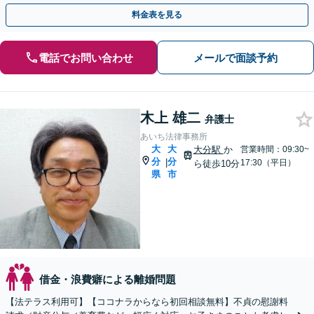
ださい【完全個室で対応】
料金表を見る
電話でお問い合わせ
メールで面談予約
木上 雄二
弁護士
あいち法律事務所
大
大
大分駅
か
営業時間：09:30~
分
分
|
17:30（平日）
ら徒歩10分
県
市
借金・浪費癖による離婚問題
【法テラス利用可】【ココナラからなら初回相談無料】不貞の慰謝料