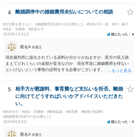
も法律相談に行けば同趣旨のことを回答されるので、裁判まではしな
いと思います） ・借りたのは母なので、私は支払いませんと伝える あ
4
離婚調停中の婚姻費用未払いについての相談
たりが良いと思います。
#生活費を渡さない
#婚姻費用(別居中の生活費など)
#性格の不一致
#DV・暴力
#借金・浪費癖
#財産分与
2025年1月31日
役にたった
6
匿名A
弁護士
現在裁判所に提出されている資料が分かりかねますが、双方の収入踏
まえてどれくらいの金額が妥当なのか、現在早急に婚姻費用を得ない
といけないという事情の説明をする必要がございます。 出来なくはな
いのでしょうが、就けていただいた方がいいかとは思います。 現在の
収入にもよりますが、弁護士費用を拠出することが困難でも法テラス
の利用等もございますので全体的な方針の相談をされることをおすす
5
相手方が慰謝料、養育費など支払いを拒否。離婚
めします。
に向けてどうすればいいかアドバイスいただきた
い。
#財産分与
#借金・浪費癖
#離婚協議
#養育費
#離婚の慰謝料
#婚姻費用(別居中の生活費など)
2024年8月4日
役にたった
5
匿名A
弁護士