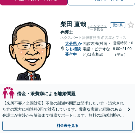
柴田 直哉
愛知県
インタビュ
ーを見る
弁護士
ネクスパート法律事務所 名古屋オフィス
営業時間：0
大分県
か
面談方法(対面・
らも相談
電話・ビデオな
9:00~21:00
受付中
ど)は応相談
（平日）
借金・浪費癖による離婚問題
【来所不要／全国対応】不倫の慰謝料問題は請求したい方・請求され
た方の双方に相談料0円で対応しています。豊富な実績と経験のある
弁護士が交渉から解決まで徹底サポートします。無料の証拠診断や着
手金の返還保証もありますので安心してご相談ください。
料金表を見る