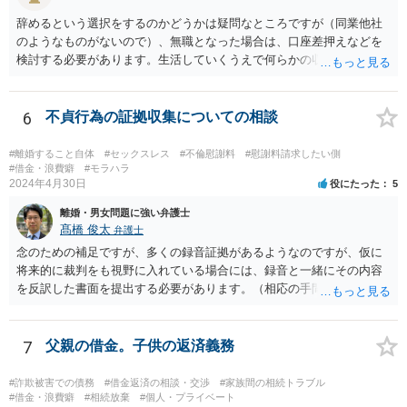
辞めるという選択をするのかどうかは疑問なところですが（同業他社
のようなものがないので）、無職となった場合は、口座差押えなどを
検討する必要があります。生活していくうえで何らかの収入を得る必
要はありますので、新たな収入を調査してという形にはなります。
6
不貞行為の証拠収集についての相談
#離婚すること自体
#セックスレス
#不倫慰謝料
#慰謝料請求したい側
#借金・浪費癖
#モラハラ
2024年4月30日
役にたった
5
離婚・男女問題に強い弁護士
髙橋 俊太
弁護士
念のための補足ですが、多くの録音証拠があるようなのですが、仮に
将来的に裁判をも視野に入れている場合には、録音と一緒にその内容
を反訳した書面を提出する必要があります。（相応の手間と費用がか
かり得るところです。） 画像関係についても、点と点を線で結びつけ
るような合理的説明が必要とはなりますので、そのようなことが十分
に可能かどうかについて、一度は弁護士に直接相談なさった方がよい
7
父親の借金。子供の返済義務
と思います。 なお、夫や不倫相手自身が不倫の事実について（期間や
回数なども含め）認めて自白するような場合には、貴方において立証
#詐欺被害での債務
#借金返済の相談・交渉
#家族間の相続トラブル
する必要はなくなります。
#借金・浪費癖
#相続放棄
#個人・プライベート