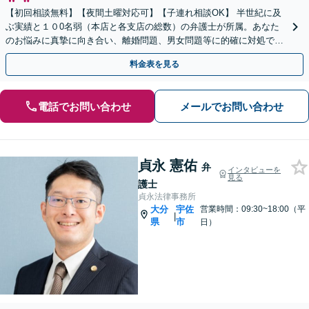
【初回相談無料】【夜間土曜対応可】【子連れ相談OK】 半世紀に及
ぶ実績と１０0名弱（本店と各支店の総数）の弁護士が所属。あなた
のお悩みに真摯に向き合い、離婚問題、男女問題等に的確に対処でき
る弁護士が迅速な解決を目指します。
料金表を見る
電話でお問い合わせ
メールでお問い合わせ
貞永 憲佑
弁
インタビューを
見る
護士
貞永法律事務所
大分
宇佐
営業時間：09:30~18:00（平
|
県
市
日）