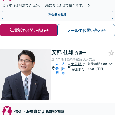
どうすれば解決できるか、一緒に考えさせて頂きます。
料金表を見る
電話でお問い合わせ
メールでお問い合わせ
安部 佳雄
弁護士
虎ノ門法律経済事務所 大分支店
大
大
大分駅
か
営業時間：09:00~1
分
分
|
8:00（平日）
ら徒歩7分
県
市
借金・浪費癖による離婚問題