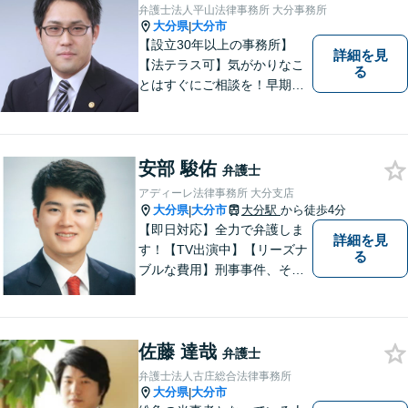
ください。【英語対応◎】
弁護士法人平山法律事務所 大分事務所
大分県
大分市
|
【設立30年以上の事務所】
詳細を見
【法テラス可】気がかりなこ
る
とはすぐにご相談を！早期対
応で解決の選択肢が広がりま
す。労働問題・相続事件・離
婚事件・交通事件・債務整理
など幅広い問題に柔軟に対応
安部 駿佑
弁護士
いたします。【駐車場あり】
アディーレ法律事務所 大分支店
大分県
大分市
大分駅
から徒歩4分
|
【即日対応】全力で弁護しま
詳細を見
す！【TV出演中】【リーズナ
る
ブルな費用】刑事事件、その
他各種悩みを誠心誠意サポー
ト！お気軽にご相談くださ
い！ 【夜間休日対応可】【大
佐藤 達哉
分駅４分】
弁護士
弁護士法人古庄総合法律事務所
大分県
大分市
|