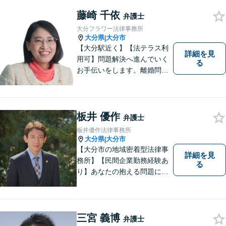
します。お気軽に相談しやす
いアットホームな雰囲気の事
藤崎 千依
弁護士
務所です。
大分フラワー法律事務所
大分県
大分市
|
【大分駅近く】【法テラス利
詳細を見
用可】問題解決へ進んでいく
る
お手伝いをします。離婚問題
／借金問題／交通事故／刑事
事件／企業法務など、幅広い
法律トラブルに対応。【当日
相談可】分かりやすい言葉
板井 優作
弁護士
で、明確に判断をお示しし、
板井優作法律事務所
問題解決をサポートいたしま
大分県
大分市
|
す。
【大分市の地域密着型法律事
詳細を見
務所】【民間企業勤務経験あ
る
り】あなたの抱える問題に、
最後まで真摯に向き合いま
す。共に納得のいく解決を目
指しましょう。個人・法人と
もに対応可！お気軽にご相談
三宮 義博
弁護士