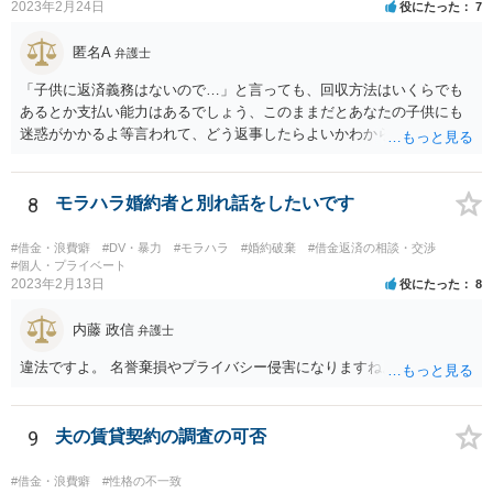
2023年2月24日
役にたった
7
匿名A
弁護士
「子供に返済義務はないので…」と言っても、回収方法はいくらでも
あるとか支払い能力はあるでしょう、このままだとあなたの子供にも
迷惑がかかるよ等言われて、どう返事したらよいかわからず、お金を
何回か返してしまいました。でももう無理です。わたしにも家庭があ
るので… 無視です。 電話も手紙も拒否でよいです。 しつこければ警
察に相談（詐欺の方で無く脅されていると相談）でよいです。
8
モラハラ婚約者と別れ話をしたいです
#借金・浪費癖
#DV・暴力
#モラハラ
#婚約破棄
#借金返済の相談・交渉
#個人・プライベート
2023年2月13日
役にたった
8
内藤 政信
弁護士
違法ですよ。 名誉棄損やプライバシー侵害になりますね。
9
夫の賃貸契約の調査の可否
#借金・浪費癖
#性格の不一致