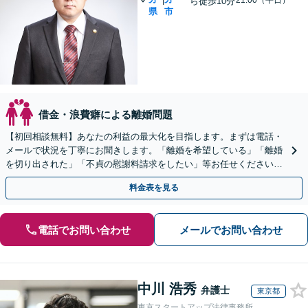
21:00（平日）
ら徒歩10分
県
市
借金・浪費癖による離婚問題
【初回相談無料】あなたの利益の最大化を目指します。まずは電話・
メールで状況を丁寧にお聞きします。「離婚を希望している」「離婚
を切り出された」「不貞の慰謝料請求をしたい」等お任せください。
【リーズナブルな料金設定】
料金表を見る
電話でお問い合わせ
メールでお問い合わせ
中川 浩秀
弁護士
東京都
東京スタートアップ法律事務所