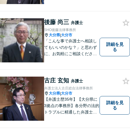
婚・不動産・建築問題に注力
しています。是非一度ご相談
ください。
後藤 尚三
弁護士
SHO後藤法律事務所
大分県
大分市
|
「こんな事で弁護士へ相談し
詳細を見
てもいいのかな？」と思わず
る
に、お気軽にご相談くださ
い。
古庄 玄知
弁護士
弁護士法人古庄総合法律事務所
大分県
大分市
|
【弁護士歴35年】【大分県に
詳細を見
3拠点の事務所】各分野の法的
る
トラブルに精通した弁護士で
す。依頼者の心情にとことん
寄り添い、迅速な対応を目指