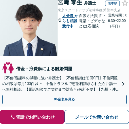
宮﨑 零生
弁護士
熊本県
東京スタートアップ法律事務所 熊本支店
営業時間：0
大分県
か
面談方法(対面・
らも相談
電話・ビデオな
6:30~22:00
受付中
ど)は応相談
（平日）
借金・浪費癖による離婚問題
【不倫/慰謝料の減額に強い弁護士】【不倫相談は初回0円】不倫問題
の相談は毎月100件以上、不倫トラブルで慰謝料請求されたら弁護士
へ無料相談。【電話相談でご契約まで対応可/来所不要】【九州・沖縄
エリア全域対応】
料金表を見る
電話でお問い合わせ
メールでお問い合わせ