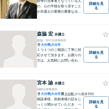
紛争の当事者となっている人
詳細を見
の、心の平穏を取り戻すこと
る
が弁護士の業務の重要な点と
考えています。
森脇 宏
弁護士
森脇・田中法律事務所
大分県
大分市
|
１つ１つのご相談に丁寧に対
詳細を見
応させて頂きます。お困りの
る
方は、お気軽にお問い合わせ
下さい。
宮本 諭
弁護士
城崎法律事務所
大分県
大分市
大分駅
から徒歩10分
|
相談者様、依頼者様の話をじ
詳細を見
っくり聞かせていただき、一
る