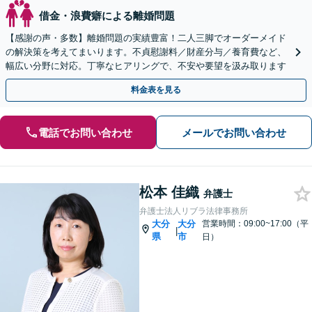
借金・浪費癖による離婚問題
【感謝の声・多数】離婚問題の実績豊富！二人三脚でオーダーメイド
の解決策を考えてまいります。不貞慰謝料／財産分与／養育費など、
幅広い分野に対応。丁寧なヒアリングで、不安や要望を汲み取ります
料金表を見る
電話でお問い合わせ
メールでお問い合わせ
松本 佳織
弁護士
弁護士法人リブラ法律事務所
大分
大分
営業時間：09:00~17:00（平
|
県
市
日）