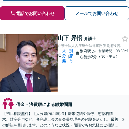
電話でお問い合わせ
メールでお問い合わせ
山下 昇悟
弁護士
弁護士法人古庄総合法律事務所 別府支部
大
別
別府駅
か
営業時間：08:30~1
分
府
|
7:30（平日）
ら徒歩2分
県
市
借金・浪費癖による離婚問題
【初回相談無料】【大分県内に3拠点】離婚協議や調停、慰謝料請
求、財産分与など、各弁護士会の副会長や理事の経験を活かし、最善
の解決を目指します。どのようなご状況・段階でもお気軽にご相談く