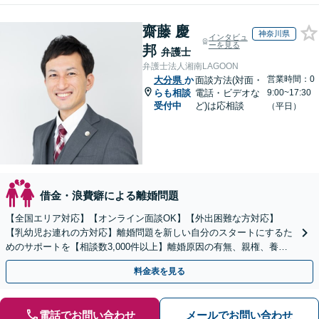
齋藤 慶
神奈川県
インタビュ
ーを見る
邦
弁護士
弁護士法人湘南LAGOON
営業時間：0
大分県
か
面談方法(対面・
らも相談
電話・ビデオな
9:00~17:30
受付中
ど)は応相談
（平日）
借金・浪費癖による離婚問題
【全国エリア対応】【オンライン面談OK】【外出困難な方対応】
【乳幼児お連れの方対応】離婚問題を新しい自分のスタートにするた
めのサポートを【相談数3,000件以上】離婚原因の有無、親権、養育
費、財産分与、慰謝料請求【夜間・休日相談可】
料金表を見る
電話でお問い合わせ
メールでお問い合わせ