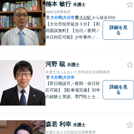
楠本 敏行
弁護士
城崎法律事務所
大分県
大分市
大分駅
から徒歩10分
|
【大分市役所徒歩３分】【初
詳細を見
回面談無料】【当日／夜間／
る
休日対応可能】少年事件／家
事事件／労働事件を中心に、
幅広い法律トラブルに対応し
ています。全ての人に法的サ
河野 聡
ービスを受けられるべく、社
弁護士
会正義の実現のために最善を
弁護士法人おおいた市民総合法律事務所
尽くします。
大分県
大分市
|
【即日相談可／夜間・休日対
詳細を見
応可能】【駐車場完備】30年
る
の経験と実績、専門性と士業
連携を最大限に発揮して、常
に市民と共に、常に市民と友
にという気持ちで、お客様の
ニーズに応えます。常に市民
森若 利幸
弁護士
に身近で親しみやすい弁護士
弁護士法人古庄総合法律事務所