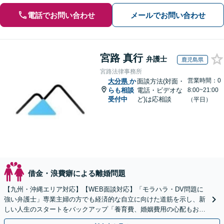
電話でお問い合わせ
メールでお問い合わせ
宮路 真行
弁護士
鹿児島県
宮路法律事務所
営業時間：0
大分県
か
面談方法(対面・
らも相談
電話・ビデオな
8:00~21:00
受付中
ど)は応相談
（平日）
借金・浪費癖による離婚問題
【九州・沖縄エリア対応】【WEB面談対応】「モラハラ・DV問題に
強い弁護士」専業主婦の方でも経済的な自立に向けた道筋を示し、新
しい人生のスタートをバックアップ「養育費、婚姻費用の心配もお任
せ」経営者特有の離婚問題に対応【休日・夜間相談可】