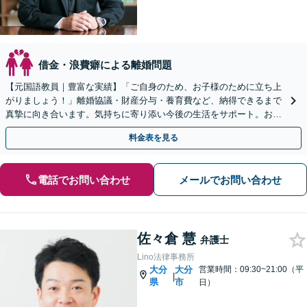
借金・浪費癖による離婚問題
【元国語教員｜豊富な実績】「ご自身のため、お子様のために立ち上
がりましょう！」離婚協議・財産分与・養育費など、納得できるまで
真摯に向き合います。気持ちに寄り添い今後の生活をサポート。お気
軽にご相談を【初回相談無料｜土日夜間相談｜大分駅9分】
料金表を見る
電話でお問い合わせ
メールでお問い合わせ
佐々倉 慧
弁護士
Lino法律事務所
大分
大分
営業時間：09:30~21:00（平
|
県
市
日）