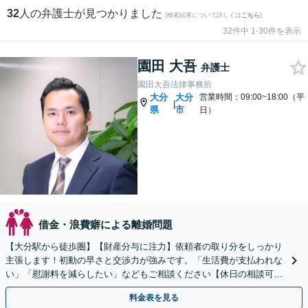
32
人の弁護士が見つかりました
(検索結果について詳しくは
こちら
)
32件中 1-30件を表示
園田 大吾
弁護士
園田大吾法律事務所
大分
大分
営業時間：09:00~18:00（平
|
県
市
日）
借金・浪費癖による離婚問題
【大分駅から徒歩圏】【財産分与に注力】依頼者の取り分をしっかり
主張します！初動の早さと交渉力が強みです。「生活費が支払われな
い」「慰謝料を減らしたい」などもご相談ください【休日の相談可
能】
料金表を見る