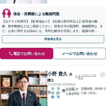
借金・浪費癖による離婚問題
【法テラス利用可】【駐車場あり】【弁護士歴15年以上】経営者の離
婚、熟年離婚などはご相談ください。財産分与や慰謝料、婚姻費用な
ど、お金に関するお悩みにも、有利な解決を目指します。協議や調
停、訴訟で代理人として適切に交渉いたします【完全個室】
料金表を見る
電話でお問い合わせ
メールでお問い合わせ
小野 貴久
弁
インタビューを
見る
護士
大分府内町法律事務所
大
大
大分駅
か
営業時間：09:00~1
分
分
|
7:30（平日）
ら徒歩8分
県
市