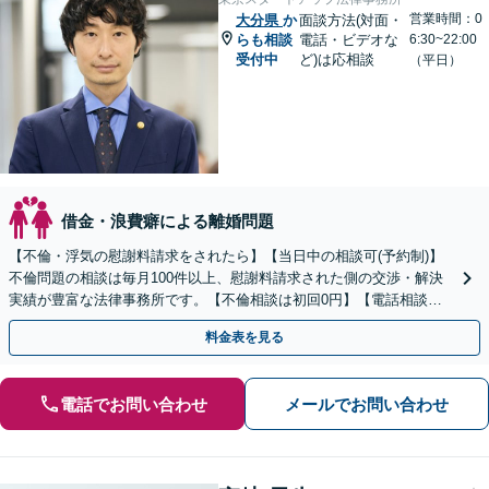
営業時間：0
大分県
か
面談方法(対面・
らも相談
電話・ビデオな
6:30~22:00
受付中
ど)は応相談
（平日）
借金・浪費癖による離婚問題
【不倫・浮気の慰謝料請求をされたら】【当日中の相談可(予約制)】
不倫問題の相談は毎月100件以上、慰謝料請求された側の交渉・解決
実績が豊富な法律事務所です。【不倫相談は初回0円】【電話相談で
ご契約まで対応可/来所不要】
料金表を見る
電話でお問い合わせ
メールでお問い合わせ