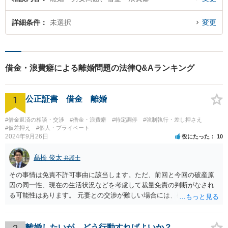
詳細条件
未選択
変更
借金・浪費癖による離婚問題の法律Q&Aランキング
1
公正証書 借金 離婚
#借金返済の相談・交渉
#借金・浪費癖
#特定調停
#強制執行・差し押さえ
#仮差押え
#個人・プライベート
2024年9月26日
役にたった
10
髙橋 俊太
弁護士
その事情は免責不許可事由に該当します。ただ、前回と今回の破産原
因の同一性、現在の生活状況などを考慮して裁量免責の判断がなされ
る可能性はあります。 元妻との交渉が難しい場合には、破産も検討な
さるとよいでしょう。なお、住所変更は元妻に伝える事柄であり、公
証役場に伝える事柄ではありません。
離婚したいが、どう行動すればよいか？