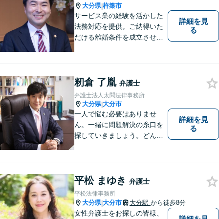
であり続けます。
大分県
杵築市
|
サービス業の経験を活かした
詳細を見
法務対応を提供。ご納得いた
る
だける離婚条件を成立させる
ためにサポートします。依頼
者のお話をよく聞き、共感
し、今後の方針を決めていき
ます。【大分県に3拠点ある地
籾倉 了胤
弁護士
域密着型の事務所】【初回相
弁護士法人太聞法律事務所
談無料】
大分県
大分市
|
一人で悩む必要はありませ
詳細を見
ん。一緒に問題解決の糸口を
る
探していきましょう。どんな
些細なことでも、まずはお気
軽にご相談ください。契約管
理、労務管理等の企業法務と
遺産分割、介護などの高齢社
平松 まゆき
弁護士
会問題に注力しております。
平松法律事務所
大分県
大分市
大分駅
から徒歩8分
|
女性弁護士をお探しの皆様、
詳細を見