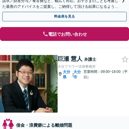
請求／財産分与／養育費など、幅広く対応。お子さまのことも考慮し
た最善のアドバイスをご提案し、ご納得して頂ける結果になるよう尽
力いたします。【完全個室】【お子様連れの相談歓迎】
料金表を見る
電話でお問い合わせ
巨瀬 慧人
弁護士
大分フラワー法律事務所
大分
大分
営業時間：09:00~18:00（平
|
県
市
日）
借金・浪費癖による離婚問題