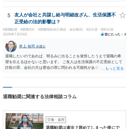
利になるということはないように思われます。
5
友人が会社と共謀し給与明細改ざん、生活保護不
正受給の法的影響は？
#退職勧奨
#退職代行
#退職理由(自己都合・会社都合)
#正社員・契約社員
2026年7月24日
役にたった
2
井上 祐司
弁護士
退職したいのであれば、明るみに出ることを覚悟したうえで退職の希
望を伝えるほかないと思います。 ご友人は生活保護の不正受給として
詐欺の罪、会社の方は脅迫の罪に問われる可能性がありますが、感覚
としては後者は不問にされる場合が多いと思います。 逮捕されるかど
うかはケースバイケースです。
退職勧奨に関連する法律相談コラム
労働・雇用
退職勧奨は違法？辞めてしまった後にで