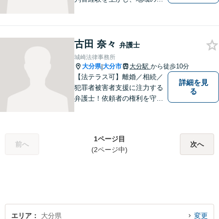
様が抱える様々なお悩みを解
決します。
古田 奈々
弁護士
城崎法律事務所
大分県
大分市
大分駅
から徒歩10分
|
【法テラス可】離婚／相続／
詳細を見
犯罪者被害者支援に注力する
る
弁護士！依頼者の権利を守
り、明るいへと導けるよう全
力バックアップいたします。
【駐車場あり】
1ページ目
前へ
次へ
(2ページ中)
エリア
大分県
変更