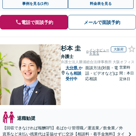
事例を見る(1件)
料金表を見る
電話で面談予約
メールで面談予約
杉本 圭
大阪府
インタビュー
を見る
弁護士
弁護士法人勝浦総合法律事務所 大阪オフィス
営業時
大分県
か
面談方法(対面・電
らも相談
話・ビデオなど)は
間：本日
受付中
応相談
定休日
退職勧奨
【回収できなければ報酬0円】名ばかり管理職／運送業／飲食業／外
資系など未払い残業代は妥協せずに交渉【相談料・着手金無料】タイ