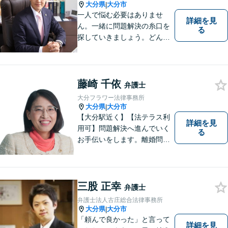
であり続けます。
大分県
大分市
|
一人で悩む必要はありませ
詳細を見
ん。一緒に問題解決の糸口を
る
探していきましょう。どんな
些細なことでも、まずはお気
軽にご相談ください。契約管
理、労務管理等の企業法務と
遺産分割、介護などの高齢社
藤崎 千依
弁護士
会問題に注力しております。
大分フラワー法律事務所
大分県
大分市
|
【大分駅近く】【法テラス利
詳細を見
用可】問題解決へ進んでいく
る
お手伝いをします。離婚問題
／借金問題／交通事故／刑事
事件／企業法務など、幅広い
法律トラブルに対応。【当日
相談可】分かりやすい言葉
三股 正幸
弁護士
で、明確に判断をお示しし、
弁護士法人古庄総合法律事務所
問題解決をサポートいたしま
大分県
大分市
|
す。
「頼んで良かった」と言って
詳細を見