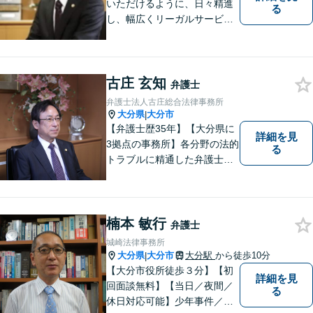
いただけるように、日々精進
る
し、幅広くリーガルサービス
をご提供していきます。
古庄 玄知
弁護士
弁護士法人古庄総合法律事務所
大分県
大分市
|
【弁護士歴35年】【大分県に
詳細を見
3拠点の事務所】各分野の法的
る
トラブルに精通した弁護士で
す。依頼者の心情にとことん
寄り添い、迅速な対応を目指
します。お気軽に相談しやす
いアットホームな雰囲気の事
楠本 敏行
弁護士
務所です。
城崎法律事務所
大分県
大分市
大分駅
から徒歩10分
|
【大分市役所徒歩３分】【初
詳細を見
回面談無料】【当日／夜間／
る
休日対応可能】少年事件／家