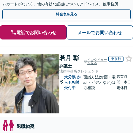
ムカードがない方、他の有効な証拠についてアドバイス。他事務所で
断られた方もご相談ください。あなたの権利を守ります！
料金表を見る
電話でお問い合わせ
メールでお問い合わせ
若月 彰
東京都
インタビュー
を見る
弁護士
法律事務所クレシェンド
営業時
大分県
か
面談方法(対面・電
らも相談
話・ビデオなど)は
間：本日
受付中
応相談
定休日
退職勧奨