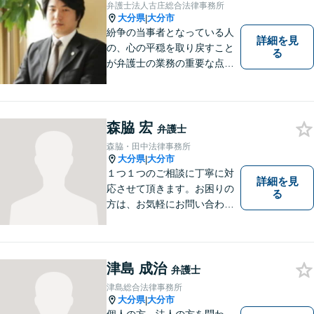
弁護士法人古庄総合法律事務所
大分県
大分市
|
紛争の当事者となっている人
詳細を見
の、心の平穏を取り戻すこと
る
が弁護士の業務の重要な点と
考えています。
森脇 宏
弁護士
森脇・田中法律事務所
大分県
大分市
|
１つ１つのご相談に丁寧に対
詳細を見
応させて頂きます。お困りの
る
方は、お気軽にお問い合わせ
下さい。
津島 成治
弁護士
津島総合法律事務所
大分県
大分市
|