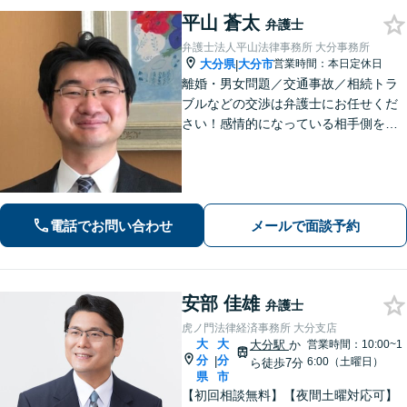
平山 蒼太
弁護士
弁護士法人平山法律事務所 大分事務所
大分県
大分市
営業時間：本日定休日
|
離婚・男女問題／交通事故／相続トラ
ブルなどの交渉は弁護士にお任せくだ
さい！感情的になっている相手側を冷
静にさせ、落ち着いた解決へと導きま
す。【ビデオ面談可】どのような些細
なお悩みでもご相談ください。丁寧に
ヒアリングします。
電話でお問い合わせ
メールで面談予約
安部 佳雄
弁護士
虎ノ門法律経済事務所 大分支店
大
大
大分駅
か
営業時間：10:00~1
分
分
|
6:00（土曜日）
ら徒歩7分
県
市
【初回相談無料】【夜間土曜対応可】