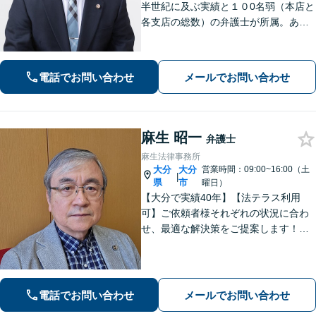
半世紀に及ぶ実績と１０0名弱（本店と
各支店の総数）の弁護士が所属。あな
たのお悩みに真摯に向き合い、遺産相
続、離婚男女問題、刑事事件、企業法
務等に、的確に対処できる弁護士が迅
電話でお問い合わせ
メールでお問い合わせ
速な解決を目指します。
麻生 昭一
弁護士
麻生法律事務所
大分
大分
営業時間：09:00~16:00（土
|
県
市
曜日）
【大分で実績40年】【法テラス利用
可】ご依頼者様それぞれの状況に合わ
せ、最適な解決策をご提案します！緊
急のご相談にも迅速に対応いたしま
す。一つひとつの問題に丁寧に向き合
い、解決までしっかりサポートしま
す。どうぞお気軽にお話しください。
電話でお問い合わせ
メールでお問い合わせ
【休日面談可】