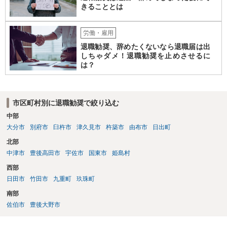
きることとは
労働・雇用
退職勧奨、辞めたくないなら退職届は出
しちゃダメ！退職勧奨を止めさせるに
は？
市区町村別に退職勧奨で絞り込む
中部
大分市
別府市
臼杵市
津久見市
杵築市
由布市
日出町
北部
中津市
豊後高田市
宇佐市
国東市
姫島村
西部
日田市
竹田市
九重町
玖珠町
南部
佐伯市
豊後大野市