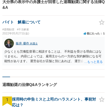
大分県の表示中の弁護士が回答した退職勧奨に関する法律Q
いというご意向をお持ちでした。 ただ、今回このような一方的な対応をされ
&A
てしまったことで、働き続けることへの不安も感じられ、弁護士にご相談い
ただくに至ったとのことでした。 詳しいお話を伺ったところ、会社内で人間
関係のトラブルがあったこと自体は事実でしたが、トラブルの相手方の主張
には事実に反していることも多いにも関わらず、会社が十分な調査をしない
バイト 解雇について
まま相手方の主張のみを聞いている状態であるとのことでした。 【ベリーベ
ストの対応とその結果】 Aさんのお話からすると、勤務先からの自宅待機命
#退職勧奨
#不当解雇
令や降格は無効となる可能性があると考えられました。 そこで、どのような
2022年05月27日(金)
役にたった
1
解決がAさんにとって最善の選択なのか、打ち合わせを重ねて検討した結果、
やはりAさんとしては、復職を第一として考えたいということになりました。
板井 優作
弁護士
ただ一方で、勤務先のAさんへの対応が非常に頑なであったこと、Aさんの技
術は転職市場でも有利なものであったことから、復職するよりも有利な条件
少なくとも労働監督署に相談することは、 不利益を受ける理由にはな
を獲得できるのであれば転職を前提とする和解も視野に入れるという方針を
りません。 内容によっては、雇用主からの一方的な契約解除になる可
決定しました。 そして、弁護士から勤務先に内容証明を送り、自宅待機命令
は無効であると主張して、直ちにAさんを元の業務に復帰させた上で減額分の
能性があります。 運営会社が店舗と別にあれば、 運営会社に一度連絡
給与を全額支払うよう求めました。 すると、ほどなく勤務先から解決金を支
をして欲しいですが、 運営会社と店舗が実質同一であれば、 お話を聞
払っての解決の打診がありました。 そこで、自宅待機命令により減額された
く限りでは、書面等で正式に請求しないと対応されないように思われ
給与の支払いに加え、Aさんが転職活動に要すると考えられる期間分の給与を
ます。
試算し、それをもとに解決金額を提示したところ、勤務先より、解決金の支
払いに応じるとの返答がありました。 結果として、Aさんは転職活動期間中
退職勧奨の法律Q&Aランキング
も勤務先に在籍し続けた場合と同水準の収入を確保しながら、勤務先で就労
することなく転職活動に専念できる形となりました。第1希望である復職は叶
いませんでしたが、 「同じ勤務先に復帰することで将来また同様のトラブル
が起きてしまう不安を考えれば、余裕をもって転職活動ができることになっ
1
採用時の申告ミスと上司のハラスメント、事前対
てよかった」 とご満足いただけました。 ※ご依頼者様の守秘義務の観点か
応は？
ら、一部、内容を抽象化して掲載しております。