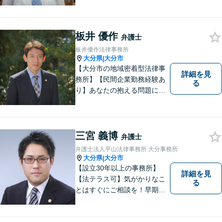
事事件／労働事件を中心に、
幅広い法律トラブルに対応し
ています。全ての人に法的サ
板井 優作
ービスを受けられるべく、社
弁護士
会正義の実現のために最善を
板井優作法律事務所
尽くします。
大分県
大分市
|
【大分市の地域密着型法律事
詳細を見
務所】【民間企業勤務経験あ
る
り】あなたの抱える問題に、
最後まで真摯に向き合いま
す。共に納得のいく解決を目
指しましょう。個人・法人と
もに対応可！お気軽にご相談
三宮 義博
弁護士
ください。【英語対応◎】
弁護士法人平山法律事務所 大分事務所
大分県
大分市
|
【設立30年以上の事務所】
詳細を見
【法テラス可】気がかりなこ
る
とはすぐにご相談を！早期対
応で解決の選択肢が広がりま
す。労働問題・相続事件・離