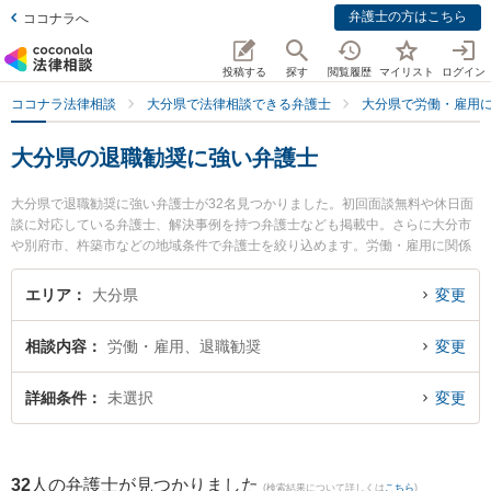
弁護士の方はこちら
ココナラへ
投稿する
探す
閲覧履歴
マイリスト
ログイン
ココナラ法律相談
大分県で法律相談できる弁護士
大分県で労働・雇用
大分県の退職勧奨に強い弁護士
大分県で退職勧奨に強い弁護士が32名見つかりました。初回面談無料や休日面
談に対応している弁護士、解決事例を持つ弁護士なども掲載中。さらに大分市
や別府市、杵築市などの地域条件で弁護士を絞り込めます。労働・雇用に関係
する不当解雇や退職勧奨、内定取消等の細かな分野での絞り込み検索もでき便
利です。特にベリーベスト法律事務所 大分オフィスの飯野 鉄平弁護士や大分共
エリア
大分県
変更
同法律事務所の根岸 秀世弁護士、園田大吾法律事務所の園田 大吾弁護士のプロ
フィール情報や弁護士費用、強みなどが注目されています。『大分県で土日や
相談内容
労働・雇用、退職勧奨
変更
夜間に発生した退職勧奨のトラブルを今すぐに弁護士に相談したい』『退職勧
奨のトラブル解決の実績豊富な近くの弁護士を検索したい』『初回相談無料で
退職勧奨を法律相談できる大分県内の弁護士に相談予約したい』などでお困り
詳細条件
未選択
変更
の相談者さんにおすすめです。
32
人の弁護士が見つかりました
(検索結果について詳しくは
こちら
)