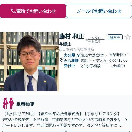
電話でお問い合わせ
メールでお問い合わせ
藤村 和正
福岡県
インタビュ
ーを見る
弁護士
西日本綜合法律事務所
営業時間：1
大分県
か
面談方法(対面・
らも相談
電話・ビデオな
0:00~13:00
受付中
ど)は応相談
（土曜日）
退職勧奨
【九州エリア対応】【創立60年の法律事務所】【丁寧なヒアリング】
未払いの残業代、不当解雇、労働災害などでお困りの労働者の方をサ
ポートいたします。生活に関わる問題ですので、ダメだと諦めずに、
しっかりと労働者の権利を主張していきましょう。