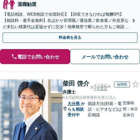
退職勧奨
【電話相談、WEB相談で全国対応】【回収できなければ報酬0円】
【相談料・着手金無料】名ばかり管理職／運送業／飲食業／外資系な
ど未払い残業代は妥協せずに交渉！他事務所で断られた方もご相談く
ださい。【解決事例が豊富】土曜日も電話受付しています
料金表を見る
電話でお問い合わせ
メールでお問い合わせ
柴田 啓介
福岡県
インタビュ
ーを見る
弁護士
A＆S福岡法律事務所弁護士法人
営業時
大分県
か
面談方法(対面・電
らも相談
話・ビデオなど)は
間：本日
受付中
応相談
定休日