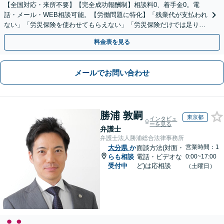
【全国対応・来所不要】【完全成功報酬制】相談料0、着手金0。電
話・メール・WEB相談可能。【労働問題に特化】「残業代が支払われ
ない」「労災保険を使わせてもらえない」「労災保険だけでは足りな
い。損害賠償請求したい」など労働問題はお任せを。
料金表を見る
メールでお問い合わせ
勝浦 敦嗣
東京都
インタビュ
ーを見る
弁護士
弁護士法人勝浦総合法律事務所
営業時間：1
大分県
か
面談方法(対面・
らも相談
電話・ビデオな
0:00~17:00
受付中
ど)は応相談
（土曜日）