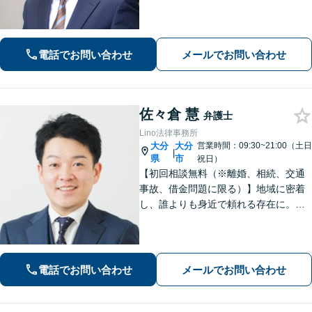
も、交渉力と駆け引きで解決へ【借
金・債務整理】自己破産や任意整理な
どお任せください
電話でお問い合わせ
メールでお問い合わせ
佐々倉 慧
弁護士
Lino法律事務所
大分
大分
営業時間：09:30~21:00（土日
|
県
市
祝日）
【初回相談無料（※離婚、相続、交通
事故、借金問題に限る）】地域に密着
し、誰よりも身近で頼れる存在に。
【離婚問題】不貞慰謝料や熟年離婚な
ど、人生の新たな門出を全力で応援し
ます【相続問題】宅建士資格保有。不
動産の絡む相談問題はお任せください
電話でお問い合わせ
メールでお問い合わせ