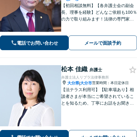
【初回相談無料】【各弁護士会の副会
長、理事を経験】どんなご依頼も100％
の力で取り組みます！法律の専門家と
して、依頼者の意向を汲み取り最適な
アドバイスをいたします。【大分県に3
拠点ある地域密着型の事務所】
電話でお問い合わせ
メールで面談予約
松本 佳織
弁護士
弁護士法人リブラ法律事務所
大分県
大分市
営業時間：本日定休日
|
【法テラス利用可】【駐車場あり】相
談者さまが本当にご希望されているこ
とを知るため、丁寧にお話をお聞きす
ることを大切にしております。真に望
ましい解決は何かを意識しながら、法
的なアドバイスをさせていただきま
す。お気軽にご相談ください【完全個
室】