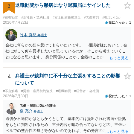
3
退職勧奨から鬱病になり退職届にサインした
#退職勧奨
#正社員・契約社員
#安全配慮義務違反
#労働審判
#職場いじめ
2026年7月22日
役にたった
1
竹本 真紀
弁護士
会社に何らかの罰を受けてもらいたいです。 →相談者様において，会
社に対して何を要求したいと思っているのか，そこから考えていくこ
とになると思います。 身分関係のことか，金銭のことか，会社自体に
対するものか… その点もまだ判然とされていない，どうしてらよいか
わからない，そういう状態なのであれば，その点を検討していくこと
から始めるのがよいと思います。
4
弁護士が裁判中に不十分な主張をすることの影響
について
#不当解雇
#労働・雇用契約違反
#退職勧奨
#経営者・会社側
2026年7月30日
役にたった
1
労働・雇用に強い弁護士
泉 亮介
弁護士
適切か不適切かはともかくとして、基本的には提出された書面や証拠
をもとに判断されるため、主張内容が噛み合ってないなどの、主張レ
ベルでの整合性の無さ等がないのであれば、その発言のみで大きく不