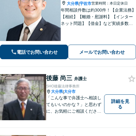
大分県
宇佐市
営業時間：本日定休日
|
年間相談件数は約300件！【企業法務】
【相続】【離婚・慰謝料】【インター
ネット問題】【借金】など実績多数。
皆さまの緊張を解せるよう、話しやす
い雰囲気作り・わかりやすい説明を心
がけております。【感謝の声も多数】
電話でお問い合わせ
メールでお問い合わせ
後藤 尚三
弁護士
SHO後藤法律事務所
大分県
大分市
|
「こんな事で弁護士へ相談し
詳細を見
てもいいのかな？」と思わず
る
に、お気軽にご相談くださ
い。