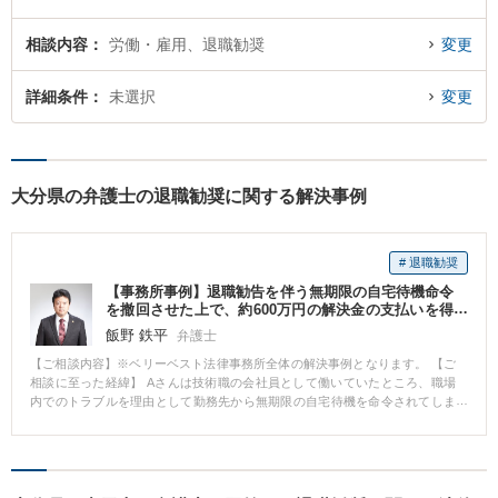
相談内容
労働・雇用、退職勧奨
変更
詳細条件
未選択
変更
大分県の弁護士の退職勧奨に関する解決事例
# 退職勧奨
【事務所事例】退職勧告を伴う無期限の自宅待機命令
を撤回させた上で、約600万円の解決金の支払いを得
て退職
飯野 鉄平
弁護士
【ご相談内容】※ベリーベスト法律事務所全体の解決事例となります。 【ご
相談に至った経緯】 Aさんは技術職の会社員として働いていたところ、職場
内でのトラブルを理由として勤務先から無期限の自宅待機を命令されてしま
いました。 自宅待機となったことで給与が一部カットされてしまったことも
あり、Aさんは改善すべき点は改善するので職場に復帰させてほしいと勤務先
に求めましたが、勤務先からは、大幅な降格処分を受け入れるか自己都合に
よる退職を選択するよう求められました。 【ご相談内容】 Aさんとしては、
業務にやりがいを感じていたことから、職場に復帰してこのまま働き続けた