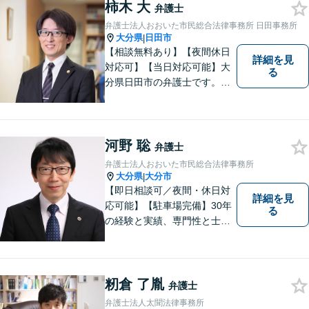
柿木 大
弁護士
弁護士法人おおいた市民総合法律事務所 日田事務所
大分県
日田市
|
【相談無料あり】【夜間休日
詳細を見
対応可】【当日対応可能】大
る
分県日田市の弁護士です。離
婚・不動産・建築問題に注力
しています。是非一度ご相談
ください。
河野 聡
弁護士
弁護士法人おおいた市民総合法律事務所
大分県
大分市
|
【即日相談可／夜間・休日対
詳細を見
応可能】【駐車場完備】30年
る
の経験と実績、専門性と士業
連携を最大限に発揮して、常
に市民と共に、常に市民と友
にという気持ちで、お客様の
ニーズに応えます。常に市民
籾倉 了胤
弁護士
に身近で親しみやすい弁護士
弁護士法人太聞法律事務所