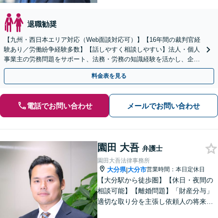
退職勧奨
【九州・西日本エリア対応（Web面談対応可）】【16年間の裁判官経
験あり／労働紛争経験多数】【話しやすく相談しやすい】法人・個人
事業主の労務問題をサポート、法務・労務の知識経験を活かし、企業
側から御社の労働問題解決に尽力します。
料金表を見る
電話でお問い合わせ
メールでお問い合わせ
園田 大吾
弁護士
園田大吾法律事務所
大分県
大分市
営業時間：本日定休日
|
【大分駅から徒歩圏】【休日・夜間の
相談可能】【離婚問題】「財産分与」
適切な取り分を主張し依頼人の将来を
守ります。慰謝料減額、生活費請求