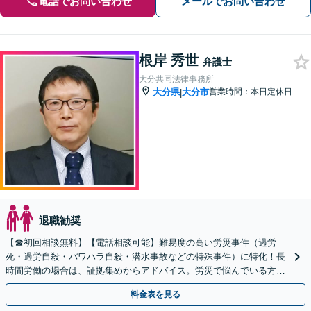
電話でお問い合わせ
メールでお問い合わせ
根岸 秀世
弁護士
大分共同法律事務所
大分県
大分市
営業時間：本日定休日
|
退職勧奨
【☎︎初回相談無料】【電話相談可能】難易度の高い労災事件（過労
死・過労自殺・パワハラ自殺・潜水事故などの特殊事件）に特化！長
時間労働の場合は、証拠集めからアドバイス。労災で悩んでいる方は
早めにご相談を！【完全個室】【全国対応】
料金表を見る