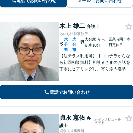
電話でお問い合わせ
メールでお問い合わせ
木上 雄二
弁護士
あいち法律事務所
大
大
大分駅
から
営業時間：本
分
分
|
日定休日
徒歩10分
県
市
【法テラス利用可】【ココナラからな
ら初回相談無料】相談者さまのお話を
丁寧にヒアリングし、寄り添う姿勢を
大切にしております。ほかの事務所で
断られた案件も、ぜひご相談くださ
い。相談者さまに満足していただける
電話でお問い合わせ
ような結果となるよう、誠心誠意尽く
します。
貞永 憲佑
弁
インタビューを
見る
護士
貞永法律事務所