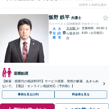
32件中 1-30件を表示
飯野 鉄平
弁護士
ベリーベスト法律事務所 大分オフィス
大分駅
か
営業時間：09:30~1
大
大
8:00（土日祝日）
分
分
ら徒歩10
|
県
市
分
退職勧奨
【解雇・残業代の相談料0円】サービス残業、突然の解雇、あきらめ
ないで。【電話・オンライン相談対応（予約制）】
事例を見る(1件)
料金表を見る