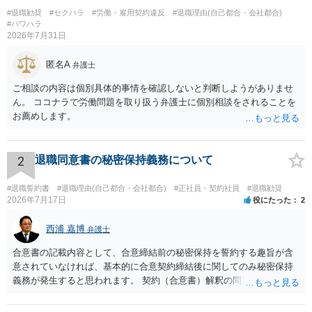
#退職勧奨
#セクハラ
#労働・雇用契約違反
#退職理由(自己都合・会社都合)
#パワハラ
2026年7月31日
匿名A
弁護士
ご相談の内容は個別具体的事情を確認しないと判断しようがありませ
ん。 ココナラで労働問題を取り扱う弁護士に個別相談をされることを
お薦めします。
2
退職同意書の秘密保持義務について
#退職誓約書
#退職理由(自己都合・会社都合)
#正社員・契約社員
#退職勧奨
2026年7月17日
役にたった
2
西浦 嘉博
弁護士
合意書の記載内容として、合意締結前の秘密保持を誓約する趣旨が含
意されていなければ、基本的に合意契約締結後に関してのみ秘密保持
義務が発生すると思われます。 契約（合意書）解釈の問題ですので、
内容を精査されてみてください。 より詳細についてお聞きになりたい
場合、最寄りの法律事務所で相談されることを検討ください。