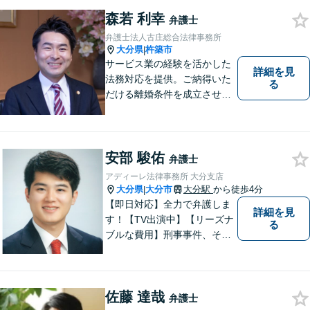
婚事件・交通事件・債務整理
など幅広い問題に柔軟に対応
森若 利幸
弁護士
いたします。【駐車場あり】
弁護士法人古庄総合法律事務所
大分県
杵築市
|
サービス業の経験を活かした
詳細を見
法務対応を提供。ご納得いた
る
だける離婚条件を成立させる
ためにサポートします。依頼
者のお話をよく聞き、共感
し、今後の方針を決めていき
ます。【大分県に3拠点ある地
安部 駿佑
弁護士
域密着型の事務所】【初回相
アディーレ法律事務所 大分支店
談無料】
大分県
大分市
大分駅
から徒歩4分
|
【即日対応】全力で弁護しま
詳細を見
す！【TV出演中】【リーズナ
る
ブルな費用】刑事事件、その
他各種悩みを誠心誠意サポー
ト！お気軽にご相談くださ
い！ 【夜間休日対応可】【大
佐藤 達哉
分駅４分】
弁護士