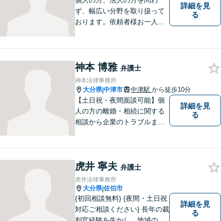
個人の方、法人の方を問わ
詳細を見
ず、幅広い分野を取り扱って
る
おります。依頼者様お一人お
一人に真摯に向き合い、皆様
の人生が明るくなるお手伝を
させていただきます。法律問
題でお困りの方はぜひご相談
神本 博雅
弁護士
ください。
神本法律事務所
大分県
中津市
中津駅
から徒歩10分
|
【土日祝・夜間面談可能】個
詳細を見
人の方の離婚・相続に関する
る
相談から企業のトラブルまで
幅広くご相談頂いておりま
す。まずはお気軽にお問合せ
ください。
虎井 寧夫
弁護士
虎井法律事務所
大分県
佐伯市
|
{初回相談無料} {夜間・土日祝
詳細を見
対応ご相談ください} 長年の裁
る
判官経験を生かし、地域の皆