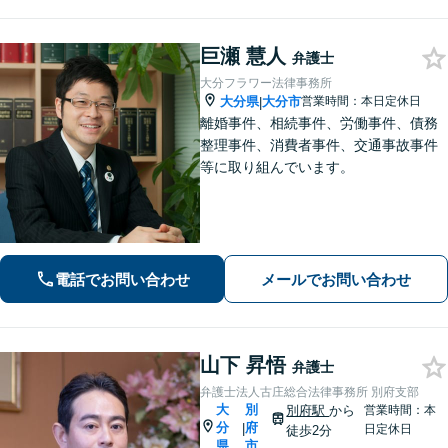
巨瀬 慧人
弁護士
大分フラワー法律事務所
大分県
大分市
営業時間：本日定休日
|
離婚事件、相続事件、労働事件、債務
整理事件、消費者事件、交通事故事件
等に取り組んでいます。
電話でお問い合わせ
メールでお問い合わせ
山下 昇悟
弁護士
弁護士法人古庄総合法律事務所 別府支部
大
別
別府駅
から
営業時間：本
分
府
|
日定休日
徒歩2分
県
市