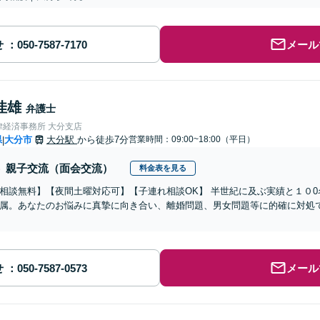
せ
メール
佳雄
弁護士
律経済事務所 大分支店
県
大分市
大分駅
から徒歩7分
営業時間：09:00~18:00（平日）
|
親子交流（面会交流）
料金表を見る
相談無料】【夜間土曜対応可】【子連れ相談OK】 半世紀に及ぶ実績と１０
属。あなたのお悩みに真摯に向き合い、離婚問題、男女問題等に的確に対処
せ
メール