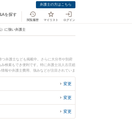
弁護士の方はこちら
&Aを探す
閲覧履歴
マイリスト
ログイン
流）に強い弁護士
持つ弁護士なども掲載中。さらに大分市や別府
込み検索もでき便利です。特に弁護士法人古庄総
ール情報や弁護士費用、強みなどが注目されていま
のトラブル解決の実績豊富な近くの弁護士を検索
んにおすすめです。
変更
変更
変更