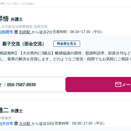
結果について詳しくは
こちら
)
昇悟
弁護士
人古庄総合法律事務所 別府支部
県
別府市
別府駅
から徒歩2分
営業時間：08:30~17:30（平日）
|
親子交流（面会交流）
料金表を見る
相談無料】【大分県内に3拠点】離婚協議や調停、慰謝料請求、財産分与な
し、最善の解決を目指します。どのようなご状況・段階でもお気軽にご相談
せ
メー
雄二
弁護士
律事務所
県
大分市
大分駅
から徒歩10分
営業時間：09:30~17:30（平日）
|