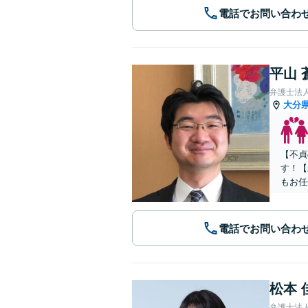
電話でお問い合わ
平山 
弁護士法
大分
【不貞
す！【
もお任
電話でお問い合わ
松本 
弁護士法