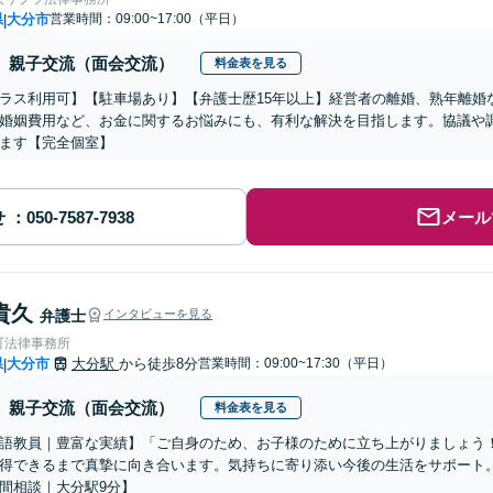
県
大分市
営業時間：09:00~17:00（平日）
|
親子交流（面会交流）
料金表を見る
ラス利用可】【駐車場あり】【弁護士歴15年以上】経営者の離婚、熟年離婚
婚姻費用など、お金に関するお悩みにも、有利な解決を目指します。協議や
ます【完全個室】
せ
メール
貴久
弁護士
インタビューを見る
町法律事務所
県
大分市
大分駅
から徒歩8分
営業時間：09:00~17:30（平日）
|
親子交流（面会交流）
料金表を見る
語教員｜豊富な実績】「ご自身のため、お子様のために立ち上がりましょう
得できるまで真摯に向き合います。気持ちに寄り添い今後の生活をサポート
間相談｜大分駅9分】