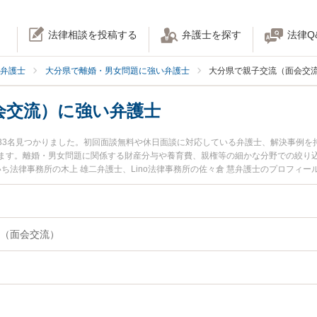
法律相談を投稿する
弁護士を探す
法律Q
弁護士
大分県で離婚・男女問題に強い弁護士
大分県で親子交流（面会交
会交流）に強い弁護士
33名見つかりました。初回面談無料や休日面談に対応している弁護士、解決事例を
ます。離婚・男女問題に関係する財産分与や養育費、親権等の細かな分野での絞り
いち法律事務所の木上 雄二弁護士、Lino法律事務所の佐々倉 慧弁護士のプロフィ
（面会交流）のトラブルを今すぐに弁護士に相談したい』『親子交流（面会交流）
）を法律相談できる大分県内の弁護士に相談予約したい』などでお困りの相談者さ
（面会交流）