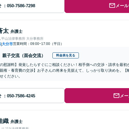
せ
メール
蒼太
弁護士
人平山法律事務所 大分事務所
県
大分市
営業時間：09:00~17:00（平日）
|
親子交流（面会交流）
料金表を見る
の慰謝料】発覚したらすぐにご相談ください！相手側への交渉・請求を最初
親権・養育費の交渉】お子さんの将来を見据えて、しっかり取り決めを。【
せください。
せ
メー
佳織
弁護士
人リブラ法律事務所