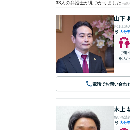
33
人の弁護士が見つかりました
(検索
山下 
弁護士法
大分
【初回
を活か
電話でお問い合わ
木上 
あいち法
大分