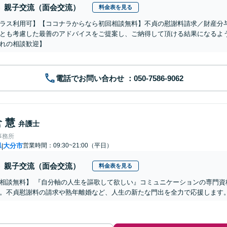
親子交流（面会交流）
料金表を見る
ラス利用可】【ココナラからなら初回相談無料】不貞の慰謝料請求／財産分
とも考慮した最善のアドバイスをご提案し、ご納得して頂ける結果になるよ
れの相談歓迎】
電話でお問い合わせ
 慧
弁護士
事務所
県
大分市
営業時間：09:30~21:00（平日）
|
親子交流（面会交流）
料金表を見る
相談無料】 『自分軸の人生を謳歌して欲しい』コミュニケーションの専門資
。不貞慰謝料の請求や熟年離婚など、人生の新たな門出を全力で応援します