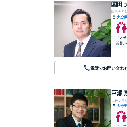
園田 
園田大吾
大分
【大分
活費が
電話でお問い合わ
巨瀬 
大分フラ
大分
どうす