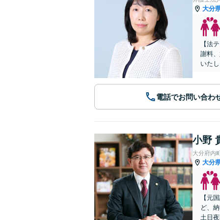
大分
【法テ
謝料、
いたし
電話でお問い合わ
小野 
大分府内
大分
【元国
ど、納
土日夜