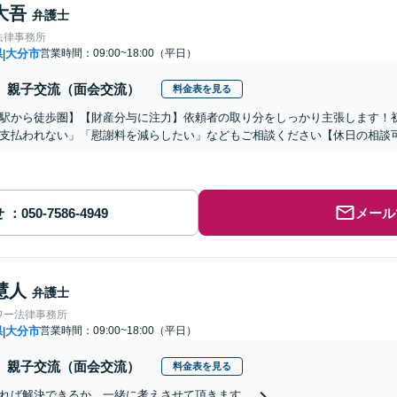
大吾
弁護士
法律事務所
県
大分市
営業時間：09:00~18:00（平日）
|
親子交流（面会交流）
料金表を見る
駅から徒歩圏】【財産分与に注力】依頼者の取り分をしっかり主張します！
支払われない」「慰謝料を減らしたい」などもご相談ください【休日の相談
せ
メール
慧人
弁護士
ワー法律事務所
県
大分市
営業時間：09:00~18:00（平日）
|
親子交流（面会交流）
料金表を見る
れば解決できるか、一緒に考えさせて頂きます。