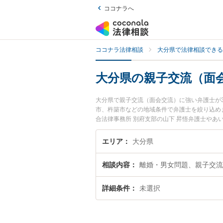
ココナラへ
ココナラ法律相談
大分県で法律相談できる
大分県の親子交流（面
大分県で親子交流（面会交流）に強い弁護士が
市、杵築市などの地域条件で弁護士を絞り込め
合法律事務所 別府支部の山下 昇悟弁護士やあ
す。『大分県で土日や夜間に発生した親子交流
したい』『初回相談無料で親子交流（面会交流
エリア
大分県
相談内容
離婚・男女問題、親子交流
詳細条件
未選択