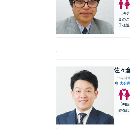
【法テ
まのこ
子様連
佐々倉
Lino法律
大分
【初回
存在に