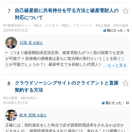
した弁護士が受ける場合でも、弁護士費用は別途必要になると思いま
す。 ３－２について、上記のとおり、破産とは別で弁護士費用が必要
7
自己破産前に共有持分を守る方法と破産管財人の
になると思います。 費用の額については、弁護士によって異なります
対応について
が、破産手続を受任した弁護士が受けるのであれば、低めの金額で受
#不動産担保ローン
#法人・ビジネス
#個人・プライベート
#法人破産
#自己破産
けてくれるかもしれません。 弁護士を依頼するかどうかは、弁護士費
2025年8月21日
役にたった
5
用と賠償額を比較して決められたらいいと思います。 なお、リース会
社が非免責債権であると主張するのであれば、破産手続の中（免責に
川添 圭
弁護士
対する意見等）で主張すると思いますので、訴訟されるかどうかは破
産手続中に分かると思います。
> （つまり破産開始決定決定前、破産管財人がつく前の段階でも交渉
が可能で > 担保権の債権者は直ちに抵当権の実行ということを防ぐこ
とが可能でしょうか？） 破産申立てを依頼した代理人弁護士が売買に
関与し、売却代金の使途を含めたすべての記録を残すといったやり方
が可能な場合もありますが、オーバーローン事案では売却代金が手元
に残らないことになるため、弁護士としても慎重な判断が求められま
8
クラウドソーシングサイトのクライアントと直接
す。 > 例えば弁護士費用を分割で積立するなど半年、１年かかる場合
契約する方法
でも かなり率直な（身も蓋もない）意見を述べると、担保に供されて
#法人破産
#給与未払い
いる共有持分を親族が取得することで不動産を守りたいのであれば、
2018年1月11日
役にたった
11
弁護士費用は長期分割などせず、親族等から援助して貰うことを模索
した方がよいと思います（弁護士費用の援助も馬鹿にならない金額で
鈴木 崇裕
弁護士
すが、それによって共有持分を取得できる可能性が高くなるのであれ
ば、他の共有者にとってもそれを支出するだけのメリットがあると思
正確には，契約違反をした時点で必ず損害賠償請求をされるかは分か
います）。
りませんが， 損害賠償請求をされた場合には，免れることは困難とい