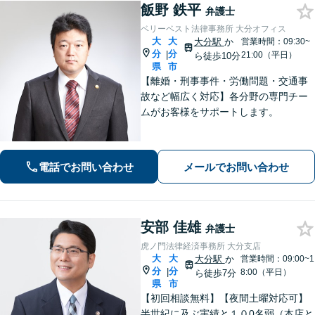
飯野 鉄平
弁護士
ベリーベスト法律事務所 大分オフィス
大
大
大分駅
か
営業時間：09:30~
分
分
|
21:00（平日）
ら徒歩10分
県
市
【離婚・刑事事件・労働問題・交通事
故など幅広く対応】各分野の専門チー
ムがお客様をサポートします。
電話でお問い合わせ
メールでお問い合わせ
安部 佳雄
弁護士
虎ノ門法律経済事務所 大分支店
大
大
大分駅
か
営業時間：09:00~1
分
分
|
8:00（平日）
ら徒歩7分
県
市
【初回相談無料】【夜間土曜対応可】
半世紀に及ぶ実績と１０0名弱（本店と