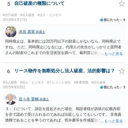
えになるのがよいでしょう。 弁護士 受任通知直前まで弁護士費用や
5
自己破産の種類について
今後の生活のために売上をあげる努力をすること自体は禁止されてい
たり 破産の際になにか問題となりますか？ ・・・弁護士費用を捻出
#自己破産
#法人破産
#法人・ビジネス
するために売り上げの努力をされることは問題ありません。 法人の売
2019年4月17日
役にたった
6
り上げを個人の生活費に当然あてることができるかどうかは 破産直
前は微妙な問題がありますので 弁護士相談する必要があるでしょ
水谷 真実
弁護士
う。 いずれにせよ 破産必至の状況で 新たな負債を作らずに売り上
同時廃止は、基本的には20万円以下の財産しかないなら、同時廃止で
げを上げるように注意しながら行う必要があります。
すね。 ただ、同時廃止になるには、代理人の先生がしっかりと質問者
さんの財産やこれまでの生活状況を調べて、裁判官に伝える必要があ
ります。 そこで、代理人の先生としっかり打ち合わせるべきです。そ
して、代理人の先生が同時廃止でいけるというなら、同時廃止になる
でしょう。
6
リース物件を無断処分し法人破産、法的影響は？
#法人破産
#法人・ビジネス
#クレジット会社
#多重債務
#自己破産
2025年9月8日
役にたった
3
佐々木 晋輔
弁護士
３－１について、訴訟を提起された場合、相談者様が訴状の記載内容
を全て認めて受け入れるのであれば出廷しなくてもいいです。 非免責
債権であることを争うのであれば、答弁書等を作成提出して反論しな
ければなりません。 上記訴訟は破産手続とは別ですので、破産を受任