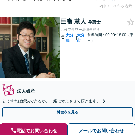
32件中 1-30件を表示
巨瀬 慧人
弁護士
大分フラワー法律事務所
大分
大分
営業時間：09:00~18:00（平
|
県
市
日）
法人破産
どうすれば解決できるか、一緒に考えさせて頂きます。
料金表を見る
電話でお問い合わせ
メールでお問い合わせ