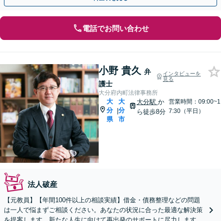
電話でお問い合わせ
小野 貴久
弁
インタビューを
見る
護士
大分府内町法律事務所
大
大
大分駅
か
営業時間：09:00~1
分
分
|
7:30（平日）
ら徒歩8分
県
市
法人破産
【元教員】【年間100件以上の相談実績】借金・債務整理などの問題
は一人で悩まずご相談ください。あなたの状況に合った最適な解決策
を提案します。新たな人生に向けて再出発のサポートに尽力します。