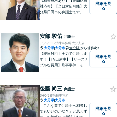
【相談無料あり】【夜間休日
詳細を見
対応可】【当日対応可能】大
る
分県日田市の弁護士です。離
婚・不動産・建築問題に注力
しています。是非一度ご相談
ください。
安部 駿佑
弁護士
アディーレ法律事務所 大分支店
大分県
大分市
大分駅
から徒歩4分
|
【即日対応】全力で弁護しま
詳細を見
す！【TV出演中】【リーズナ
る
ブルな費用】刑事事件、その
他各種悩みを誠心誠意サポー
ト！お気軽にご相談くださ
い！ 【夜間休日対応可】【大
後藤 尚三
分駅４分】
弁護士
SHO後藤法律事務所
大分県
大分市
|
「こんな事で弁護士へ相談し
詳細を見
てもいいのかな？」と思わず
る