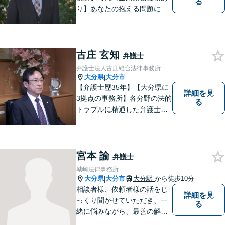
る
り】あなたの抱える問題に、
最後まで真摯に向き合いま
す。共に納得のいく解決を目
指しましょう。個人・法人と
もに対応可！お気軽にご相談
古庄 玄知
弁護士
ください。【英語対応◎】
弁護士法人古庄総合法律事務所
大分県
大分市
|
【弁護士歴35年】【大分県に
詳細を見
3拠点の事務所】各分野の法的
る
トラブルに精通した弁護士で
す。依頼者の心情にとことん
寄り添い、迅速な対応を目指
します。お気軽に相談しやす
いアットホームな雰囲気の事
宮本 諭
弁護士
務所です。
城崎法律事務所
大分県
大分市
大分駅
から徒歩10分
|
相談者様、依頼者様の話をじ
詳細を見
っくり聞かせていただき、一
る
緒に悩みながら、最善の解決
策をご提案させていただきま