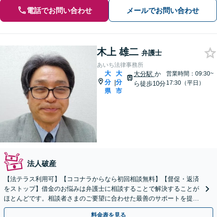
電話でお問い合わせ
メールでお問い合わせ
木上 雄二
弁護士
あいち法律事務所
大
大
大分駅
か
営業時間：09:30~
分
分
|
17:30（平日）
ら徒歩10分
県
市
法人破産
【法テラス利用可】【ココナラからなら初回相談無料】【督促・返済
をストップ】借金のお悩みは弁護士に相談することで解決することが
ほとんどです。相談者さまのご要望に合わせた最善のサポートを提供
し、人生の再スタートをお手伝いいたします。
料金表を見る