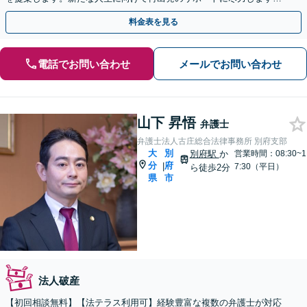
【大分駅9分】【初回無料相談】【土日・夜間対応可】
料金表を見る
電話でお問い合わせ
メールでお問い合わせ
山下 昇悟
弁護士
弁護士法人古庄総合法律事務所 別府支部
大
別
別府駅
か
営業時間：08:30~1
分
府
|
7:30（平日）
ら徒歩2分
県
市
法人破産
【初回相談無料】【法テラス利用可】経験豊富な複数の弁護士が対応