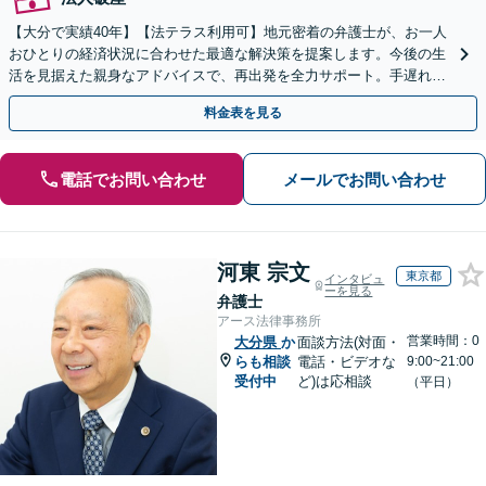
【大分で実績40年】【法テラス利用可】地元密着の弁護士が、お一人
おひとりの経済状況に合わせた最適な解決策を提案します。今後の生
活を見据えた親身なアドバイスで、再出発を全力サポート。手遅れに
なる前に、まずはご相談ください。【休日面談可】
料金表を見る
電話でお問い合わせ
メールでお問い合わせ
河東 宗文
東京都
インタビュ
ーを見る
弁護士
アース法律事務所
営業時間：0
大分県
か
面談方法(対面・
らも相談
電話・ビデオな
9:00~21:00
受付中
ど)は応相談
（平日）