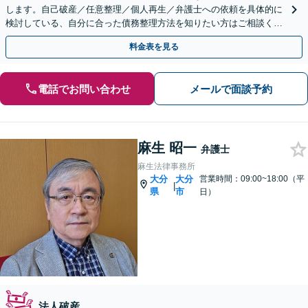
します。自己破産／任意整理／個人再生／弁護士への依頼を具体的に
検討している、自分に合った債務整理方法を知りたい方はご相談くだ
さい。法人の借金問題も対応します。
料金表を見る
電話でお問い合わせ
メールで面談予約
麻生 昭一
弁護士
麻生法律事務所
大分
大分
営業時間：09:00~18:00（平
|
県
市
日）
法人破産