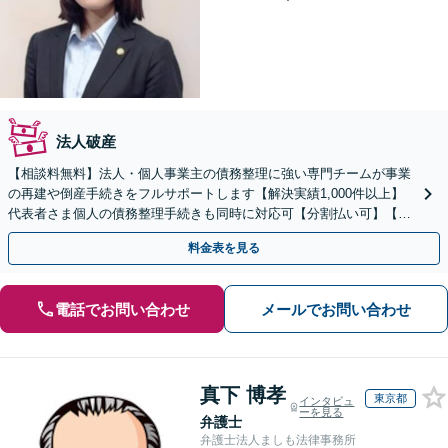
法人破産
【相談料無料】法人・個人事業主の債務整理に強い専門チームが事業
の再建や倒産手続きをフルサポートします【解決実績1,000件以上】
代表者さま個人の債務整理手続きも同時に対応可【分割払い可】【後
払い応相談】【夜間・休日相談可】
料金表を見る
電話でお問い合わせ
メールでお問い合わせ
真下 博孝
東京都
インタビュ
ーを見る
弁護士
弁護士法人ましも法律事務所