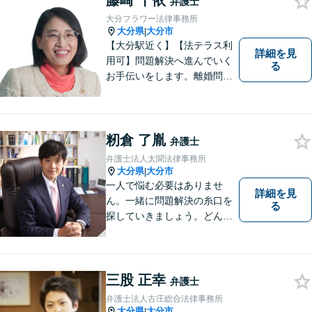
藤崎 千依
弁護士
域密着型の事務所】【初回相
大分フラワー法律事務所
談無料】
大分県
大分市
|
【大分駅近く】【法テラス利
詳細を見
用可】問題解決へ進んでいく
る
お手伝いをします。離婚問題
／借金問題／交通事故／刑事
事件／企業法務など、幅広い
法律トラブルに対応。【当日
相談可】分かりやすい言葉
籾倉 了胤
弁護士
で、明確に判断をお示しし、
弁護士法人太聞法律事務所
問題解決をサポートいたしま
大分県
大分市
|
す。
一人で悩む必要はありませ
詳細を見
ん。一緒に問題解決の糸口を
る
探していきましょう。どんな
些細なことでも、まずはお気
軽にご相談ください。契約管
理、労務管理等の企業法務と
遺産分割、介護などの高齢社
三股 正幸
弁護士
会問題に注力しております。
弁護士法人古庄総合法律事務所
大分県
大分市
|