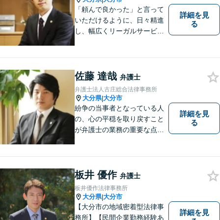
「頼んで良かった」と言って
詳細を見
いただけるように、日々精進
る
し、幅広くリーガルサービス
をご提供していきます。
佐藤 達哉
弁護士
弁護士法人古庄総合法律事務所
大分県
大分市
|
紛争の当事者となっている人
詳細を見
の、心の平穏を取り戻すこと
る
が弁護士の業務の重要な点と
考えています。
板井 優作
弁護士
板井優作法律事務所
大分県
大分市
|
【大分市の地域密着型法律事
詳細を見
務所】【民間企業勤務経験あ