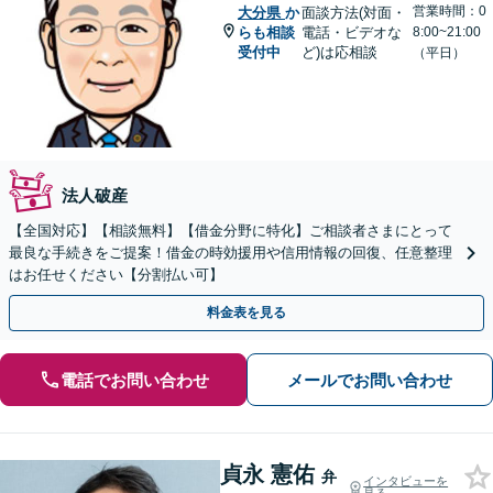
営業時間：0
大分県
か
面談方法(対面・
らも相談
電話・ビデオな
8:00~21:00
受付中
ど)は応相談
（平日）
法人破産
【全国対応】【相談無料】【借金分野に特化】ご相談者さまにとって
最良な手続きをご提案！借金の時効援用や信用情報の回復、任意整理
はお任せください【分割払い可】
料金表を見る
電話でお問い合わせ
メールでお問い合わせ
貞永 憲佑
弁
インタビューを