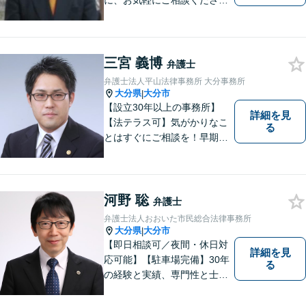
に、お気軽にご相談くださ
い。
三宮 義博
弁護士
弁護士法人平山法律事務所 大分事務所
大分県
大分市
|
【設立30年以上の事務所】
詳細を見
【法テラス可】気がかりなこ
る
とはすぐにご相談を！早期対
応で解決の選択肢が広がりま
す。労働問題・相続事件・離
婚事件・交通事件・債務整理
など幅広い問題に柔軟に対応
河野 聡
弁護士
いたします。【駐車場あり】
弁護士法人おおいた市民総合法律事務所
大分県
大分市
|
【即日相談可／夜間・休日対
詳細を見
応可能】【駐車場完備】30年
る
の経験と実績、専門性と士業
連携を最大限に発揮して、常
に市民と共に、常に市民と友