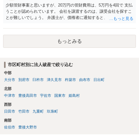
少額管財事案と思いますが、20万円の管財費用は、5万円を4回で 支払
うことが認められています。 会社を譲渡するのは、譲受会社を探すこ
とが難しいでしょう。 弁護士が、債権者に通知すると、支払いを止め
ることができるので、 その間に、20万円を貯めることになるでしょ
う。
もっとみる
市区町村別に法人破産で絞り込む
中部
大分市
別府市
臼杵市
津久見市
杵築市
由布市
日出町
北部
中津市
豊後高田市
宇佐市
国東市
姫島村
西部
日田市
竹田市
九重町
玖珠町
南部
佐伯市
豊後大野市