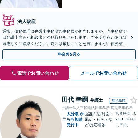
法人破産
通常、債務整理は弁護士事務所の事務員が担当しますが、当事務所で
は弁護士自らが相談者とやり取りをいたします。ご不明な点があれば
遠慮なくご連絡ください。時には厳しいことを言いますが、債務整理
には相談者様のご協力が必要不可欠です。
料金表を見る
電話でお問い合わせ
メールでお問い合わせ
田代 幸嗣
弁護士
鹿児島県
弁護士法人平松剛法律事務所 鹿児島事務所
営業時間：0
大分県
か
面談方法(対面・
らも相談
電話・ビデオな
9:00~18:00
受付中
ど)は応相談
（平日）