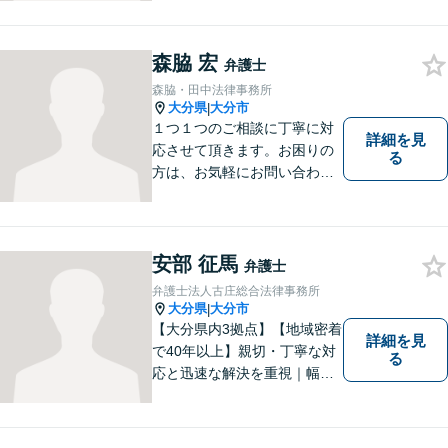
す。まずは、お話を聞かせて
ください。
森脇 宏
弁護士
森脇・田中法律事務所
大分県
大分市
|
１つ１つのご相談に丁寧に対
詳細を見
応させて頂きます。お困りの
る
方は、お気軽にお問い合わせ
下さい。
安部 征馬
弁護士
弁護士法人古庄総合法律事務所
大分県
大分市
|
【大分県内3拠点】【地域密着
詳細を見
で40年以上】親切・丁寧な対
る
応と迅速な解決を重視｜幅広
い法律問題に対応し、ご相談
者さまの不安に寄り添いなが
ら最善の解決を目指します