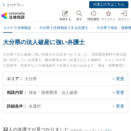
弁護士の方はこちら
ココナラへ
投稿する
探す
閲覧履歴
マイリスト
ログイン
ココナラ法律相談
大分県で法律相談できる弁護士
大分県で借金・債務
大分県の法人破産に強い弁護士
大分県で法人破産に強い弁護士が32名見つかりました。初回面談無料や休日面
談に対応している弁護士、解決事例を持つ弁護士なども掲載中。さらに大分市
や別府市、杵築市などの地域条件で弁護士を絞り込めます。借金・債務整理に
関係する消費者金融の債務整理やクレジット会社の債務整理、リボ払いの債務
整理等の細かな分野での絞り込み検索もでき便利です。特に大分フラワー法律
エリア
大分県
変更
事務所の巨瀬 慧人弁護士や園田大吾法律事務所の園田 大吾弁護士、あいち法律
事務所の木上 雄二弁護士のプロフィール情報や弁護士費用、強みなどが注目さ
相談内容
借金・債務整理、法人破産
変更
れています。『大分県で土日や夜間に発生した法人破産のトラブルを今すぐに
弁護士に相談したい』『法人破産のトラブル解決の実績豊富な近くの弁護士を
検索したい』『初回相談無料で法人破産を法律相談できる大分県内の弁護士に
詳細条件
未選択
変更
相談予約したい』などでお困りの相談者さんにおすすめです。
32
人の弁護士が見つかりました
(検索結果について詳しくは
こちら
)