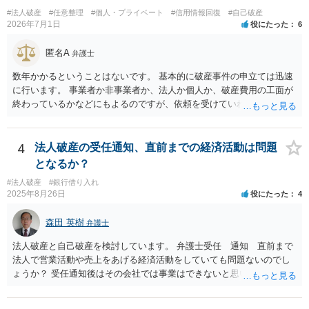
#法人破産
#任意整理
#個人・プライベート
#信用情報回復
#自己破産
2026年7月1日
役にたった
6
匿名A
弁護士
数年かかるということはないです。 基本的に破産事件の申立ては迅速
に行います。 事業者か非事業者か、法人か個人か、破産費用の工面が
終わっているかなどにもよるのですが、依頼を受けていれば責任が発
生してきますので、 早急の申立てを目指します。１年を過ぎるなら危
険信号・異常信号と思って頂いて結構です。 もし、新しく依頼をされ
る場合は、 スケジュール感を確認してみてください。 ①●月●日受任
4
法人破産の受任通知、直前までの経済活動は問題
通知発送→②１～２か月で返答かえってくる。報告書作成しはじめる
となるか？
→③さらに１カ月程度をめどに裁判所に破産申立て など教えてくれる
#法人破産
#銀行借り入れ
と思います（個人破産で破産費用も確保できている場合の例示なの
2025年8月26日
役にたった
4
で、法人や積み立てが必要な場合はまた変わります。）
森田 英樹
弁護士
法人破産と自己破産を検討しています。 弁護士受任 通知 直前まで
法人で営業活動や売上をあげる経済活動をしていても問題ないのでし
ょうか？ 受任通知後はその会社では事業はできないと思いますが
・・・不可能ではありませんが 仕入れ・借入等が発生する可能性が
ありトラブルのもとですので弁護士に確認したうえでなければ お控