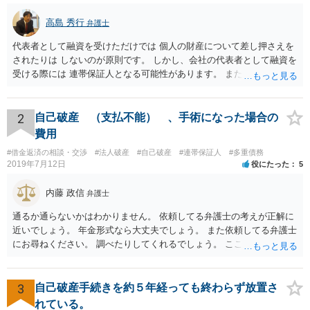
高島 秀行
弁護士
代表者として融資を受けただけでは 個人の財産について差し押さえを
されたりは しないのが原則です。 しかし、会社の代表者として融資を
受ける際には 連帯保証人となる可能性があります。 また、返済が厳し
いのに融資を受けた場合も 代表取締役として責任を追及される可能性
があります。 個人の財産について責任を免れたいのであれば 連帯保証
人にもならず、 返済計画が確実であると言える場合のみ 融資を受ける
2
自己破産 （支払不能） 、手術になった場合の
ことにする他ないと思います。
費用
#借金返済の相談・交渉
#法人破産
#自己破産
#連帯保証人
#多重債務
2019年7月12日
役にたった
5
内藤 政信
弁護士
通るか通らないかはわかりません。 依頼してる弁護士の考えが正解に
近いでしょう。 年金形式なら大丈夫でしょう。 また依頼してる弁護士
にお尋ねください。 調べたりしてくれるでしょう。 ここでは以上で
す。
3
自己破産手続きを約５年経っても終わらず放置さ
れている。