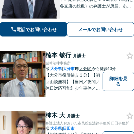
各支店の総数）の弁護士が所属。あな
たのお悩みに真摯に向き合い、遺産相
続、離婚男女問題、刑事事件、企業法
務等に、的確に対処できる弁護士が迅
電話でお問い合わせ
メールでお問い合わせ
速な解決を目指します。
楠本 敏行
弁護士
城崎法律事務所
大分県
大分市
大分駅
から徒歩10分
|
【大分市役所徒歩３分】【初
詳細を見
回面談無料】【当日／夜間／
る
休日対応可能】少年事件／家
事事件／労働事件を中心に、
幅広い法律トラブルに対応し
ています。全ての人に法的サ
柿木 大
ービスを受けられるべく、社
弁護士
会正義の実現のために最善を
弁護士法人おおいた市民総合法律事務所 日田事務所
尽くします。
大分県
日田市
|