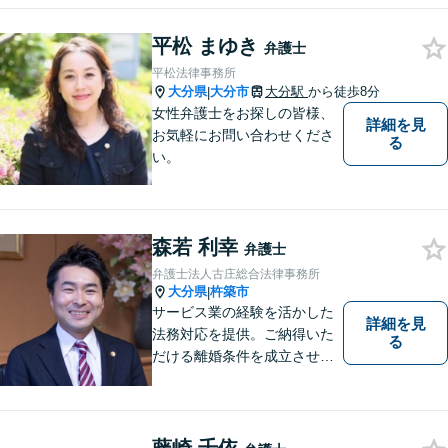
にという気持ちで、お客様の
ニーズに応えます。常に市民
平松 まゆき
弁護士
に身近で親しみやすい弁護士
平松法律事務所
であり続けます。
大分県
大分市
大分駅
から徒歩8分
|
女性弁護士をお探しの皆様、
詳細を見
お気軽にお問い合わせくださ
る
い。
森若 利幸
弁護士
弁護士法人古庄総合法律事務所
大分県
杵築市
|
サービス業の経験を活かした
詳細を見
法務対応を提供。ご納得いた
る
だける離婚条件を成立させる
ためにサポートします。依頼
者のお話をよく聞き、共感
し、今後の方針を決めていき
ます。【大分県に3拠点ある地