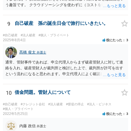
う趣旨です。 クラウドソーシングを使わずに（コストを掛けずに）ク
ライアントを探すか， クラウドソーシングを使って（コストを掛け
て）クライアントを探すか， というご判断になりますね。 広告費など
と同様に，費用対効果を考えて営業をすることになると思います。
9
自己破産 孫の誕生日会で旅行にいきたい。
#自己破産
#法人破産
#個人・プライベート
2025年8月4日
役にたった
3
髙橋 俊太
弁護士
通常、管財事件であれば、申立代理人からまず破産管財人に対して連
絡を入れ、破産管財人が裁判所と検討した上で、裁判所が許可を出す
という流れになると思われます。申立代理人によく確認してみるとよ
いでしょう。
10
借金問題。管財人について
#自己破産
#クレジット会社
#法人破産
#督促の停止
#法人・ビジネス
#個人・プライベート
2022年5月25日
役にたった
3
内藤 政信
弁護士