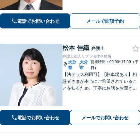
す。【ビデオ面談可】どのような些細
なお悩みでもご相談ください。丁寧に
ヒアリングします。
電話でお問い合わせ
メールで面談予約
松本 佳織
弁護士
弁護士法人リブラ法律事務所
大分
大分
営業時間：09:00~17:00（平
|
県
市
日）
【法テラス利用可】【駐車場あり】相
談者さまが本当にご希望されているこ
とを知るため、丁寧にお話をお聞きす
ることを大切にしております。真に望
ましい解決は何かを意識しながら、法
的なアドバイスをさせていただきま
す。お気軽にご相談ください【完全個
電話でお問い合わせ
メールでお問い合わせ
室】