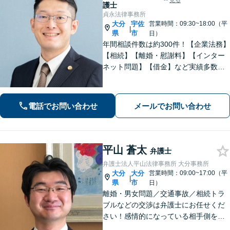
見る
護士
貞永法律事務所
大分
宇佐
営業時間：09:30~18:00（平
|
県
市
日）
年間相談件数は約300件！【企業法務】
【相続】【離婚・慰謝料】【インター
ネット問題】【借金】など実績多数。
皆さまの緊張を解せるよう、話しやす
い雰囲気作り・わかりやすい説明を心
がけております。【感謝の声も多数】
電話でお問い合わせ
メールでお問い合わせ
平山 蒼太
弁護士
弁護士法人平山法律事務所 大分事務所
大分
大分
営業時間：09:00~17:00（平
|
県
市
日）
離婚・男女問題／交通事故／相続トラ
ブルなどの交渉は弁護士にお任せくだ
さい！感情的になっている相手側を冷
静にさせ、落ち着いた解決へと導きま