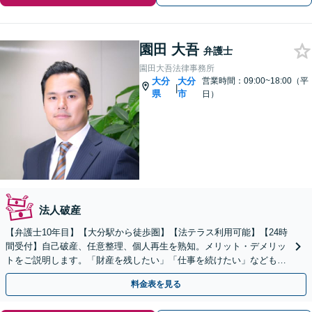
園田 大吾
弁護士
園田大吾法律事務所
大分
大分
営業時間：09:00~18:00（平
|
県
市
日）
法人破産
【弁護士10年目】【大分駅から徒歩圏】【法テラス利用可能】【24時
間受付】自己破産、任意整理、個人再生を熟知。メリット・デメリッ
トをご説明します。「財産を残したい」「仕事を続けたい」などもご
相談ください。新たな人生を歩めるように徹底サポート
料金表を見る