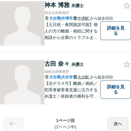
【別府・杵築にも拠点】
神本 博雅
弁護士
神本法律事務所
大分県
中津市
中津駅
から徒歩10分
|
【土日祝・夜間面談可能】個
詳細を見
人の方の離婚・相続に関する
る
相談から企業のトラブルまで
幅広くご相談頂いておりま
す。まずはお気軽にお問合せ
ください。
古田 奈々
弁護士
城崎法律事務所
大分県
大分市
大分駅
から徒歩10分
|
【法テラス可】離婚／相続／
詳細を見
犯罪者被害者支援に注力する
る
弁護士！依頼者の権利を守
り、明るいへと導けるよう全
力バックアップいたします。
【駐車場あり】
1ページ目
前へ
次へ
(2ページ中)