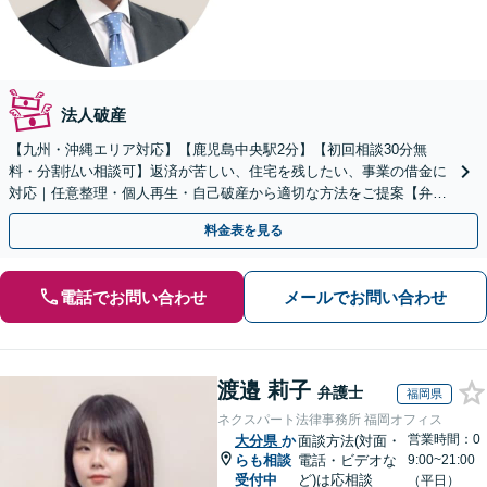
法人破産
【九州・沖縄エリア対応】【鹿児島中央駅2分】【初回相談30分無
料・分割払い相談可】返済が苦しい、住宅を残したい、事業の借金に
対応｜任意整理・個人再生・自己破産から適切な方法をご提案【弁護
士歴10年以上】
料金表を見る
電話でお問い合わせ
メールでお問い合わせ
渡邉 莉子
弁護士
福岡県
ネクスパート法律事務所 福岡オフィス
営業時間：0
大分県
か
面談方法(対面・
らも相談
電話・ビデオな
9:00~21:00
受付中
ど)は応相談
（平日）