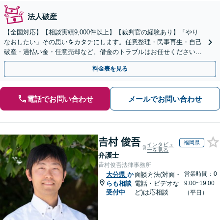
法人破産
【全国対応】【相談実績9,000件以上】【裁判官の経験あり】「やり
なおしたい」その思いをカタチにします。任意整理・民事再生・自己
破産・過払い金・任意売却など、借金のトラブルはお任せください。
【初回相談無料】【全国対応可能】
料金表を見る
電話でお問い合わせ
メールでお問い合わせ
𠮷村 俊吾
福岡県
インタビュ
ーを見る
弁護士
𠮷村俊吾法律事務所
営業時間：0
大分県
か
面談方法(対面・
らも相談
電話・ビデオな
9:00~19:00
受付中
ど)は応相談
（平日）