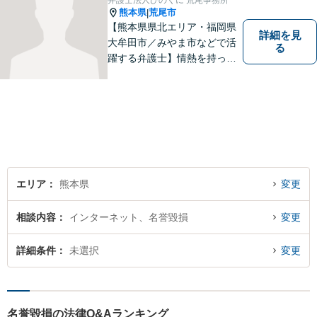
弁護士法人ひのくに 荒尾事務所
熊本県
荒尾市
|
【熊本県県北エリア・福岡県
詳細を見
大牟田市／みやま市などで活
る
躍する弁護士】情熱を持って
依頼者のために全力を尽くす
ことをモットーに、皆様の問
題に1つ1つ丁寧に取り組みま
す。離婚 、相続、交通事故、
企業法務など幅広いお困りご
とに対応可能です！
エリア
熊本県
変更
相談内容
インターネット、名誉毀損
変更
詳細条件
未選択
変更
名誉毀損の法律Q&Aランキング