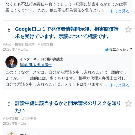
なくとも不法行為責任を負うでしょう（犯罪に該当するかどうかは事
案によります）。 ただ、仮に不法行為責任を負うとしても、違約金を
決めておかなければ慰謝料程度しか認められないケースが出てきます
（日本の裁判所が認定する慰謝料は、到底被害感情を満足させられる
ような金額ではありません）。そのため、口外禁止条項とともに口外
8
Google口コミで発信者情報開示後、損害賠償請
した場合の違約金（100～200万円程度）を定めることには、大きな意
求を受けています。示談について相談です。
味と抑止力があります。 逆に、口外禁止条項を設けると、正当な理由
#訴訟・損害賠償請求
#名誉毀損
がある場合を除いて第三者へ情報開示ができなくなります。そのた
2026年7月14日
役にたった
7
め、口外禁止条項によって自らを縛られてしまうと困るようなケース
（例えば弁護団事件でマスコミ等へ公表する必要があるケース等）で
インターネットに強い弁護士
は、口外禁止の範囲を特定・限定する等の工夫をすることがあります
稲葉 進太郎
弁護士
が、個人間の紛争で、合意後もみだりに紛争情報を口外することそれ
このようなケースでは、自分から示談を申し入れることは一般的でし
自体が異常事態であって、相手方への抑止効果として口外禁止条項を
ょうか。 →一般的には、多くあります。 相手方代理人弁護士に対し、
設定しておく方が望ましい場合が多いと思われます（上記のとおり、
自分で示談を申し入れることにデメリットはありますか。 →弁護士で
口外禁止条項は、違反した際の違約金条項とワンセットにすることで
はない方が減額交渉に望む場合、知識がないことから、相手方が納得
効果を発揮するといえます）。
できる主張を展開するのが難しいという点が指摘されるでしょう。 弁
護士に依頼する経済的余裕がない場合、自分で示談交渉を行う際に注
9
誹謗中傷に該当するかと開示請求のリスクを知り
意すべき点があれば教えてください。 →分からないことが出てきたら
たい
弁護士にご相談になるのが良いかと存じます。まずは電話相談などで
#名誉毀損
#誹謗中傷
直接弁護士にご相談になることをお勧めいたします。
2026年8月1日