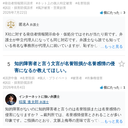
#発信者情報開示請求
#ネット上の個人特定被害
#名誉毀損
#訴訟・損害賠償請求
#風評被害・営業妨害
2026年7月22日
役にたった
3
匿名A
弁護士
X社に対する発信者情報開示命令・仮処分ではそれが当たり前です。弁
護士が申立代理人になっても同じ対応です。弁護士なら誰でも知って
いる有名な事務所が代理人に就いていますが、恥ずかしくないのだろ
うかと思います。
5
知的障害者と言う文言が名誉毀損か名誉感情の侵
害になるか教えてほしい。
#誹謗中傷
#名誉毀損
#個人・プライベート
#被害者
#肖像権侵害
#訴訟・損害賠償請求
2026年8月4日
役にたった
1
インターネットに強い弁護士
稲葉 進太郎
弁護士
知的障害がないのに知的障害者と言うのは名誉毀損または名誉感情の
侵害になりますか？ →裁判所では、名誉感情侵害とされることが多い
印象です。ご指摘のとおり、文脈上侮辱の意味で言っている点も加味
されていると思います。