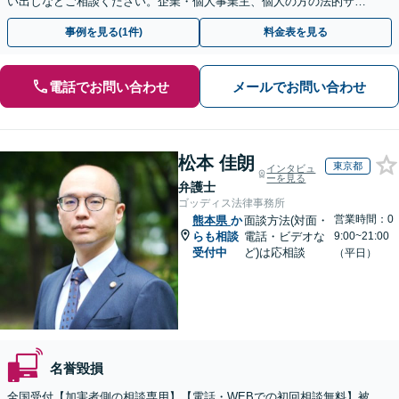
い出しなどご相談ください。企業・個人事業主、個人の方の法的サポ
ートをいたします【スポット相談可】
事例を見る(1件)
料金表を見る
電話でお問い合わせ
メールでお問い合わせ
松本 佳朗
東京都
インタビュ
ーを見る
弁護士
ゴッディス法律事務所
営業時間：0
熊本県
か
面談方法(対面・
らも相談
電話・ビデオな
9:00~21:00
受付中
ど)は応相談
（平日）
名誉毀損
全国受付【加害者側の相談専用】【電話・WEBでの初回相談無料】被