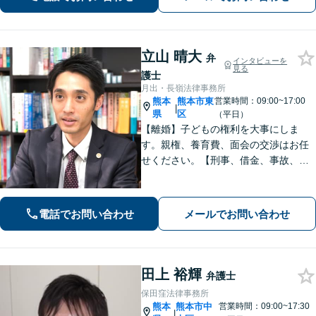
に対応。過払い金も多額の回収実績
立山 晴大
弁
インタビューを
見る
護士
月出・長嶺法律事務所
熊本
熊本市東
営業時間：09:00~17:00
|
県
区
（平日）
【離婚】子どもの権利を大事にしま
す。親権、養育費、面会の交渉はお任
せください。【刑事、借金、事故、労
働】依頼者の気持ちに寄り添い解決を
目指します。示談交渉や調停の話し合
いは豊富な経験あり。
電話でお問い合わせ
メールでお問い合わせ
田上 裕輝
弁護士
保田窪法律事務所
熊本
熊本市中
営業時間：09:00~17:30
|