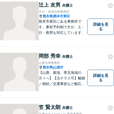
辻上 友男
の方の契約関係トラブルまで
弁護士
幅広くご相談いただいており
月出・長嶺法律事務所
ます。お気軽にご相談くださ
熊本県
熊本市東区
|
い。
熊本市東区にある事務所で
詳細を見
す。事前予約制ですが、土・
る
日・夜間も対応しています。
岡部 秀幸
弁護士
山鹿法律事務所
熊本県
山鹿市
|
【山鹿、菊池、県北地域の
詳細を見
方々へ】【法テラス可】離婚
る
／相続／交通事故など幅広く
対応◎新しく生まれ変わった
「山鹿法律事務所」は、いっ
そう地域に法的サービスを提
供してまいります。お気軽に
笠 賢太朗
弁護士
ご相談を！