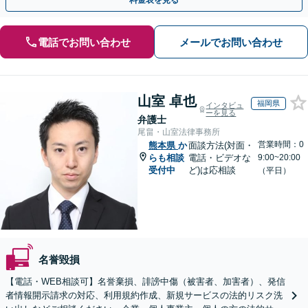
料金表を見る
電話でお問い合わせ
メールでお問い合わせ
山室 卓也
福岡県
インタビュ
ーを見る
弁護士
尾畠・山室法律事務所
営業時間：0
熊本県
か
面談方法(対面・
らも相談
電話・ビデオな
9:00~20:00
受付中
ど)は応相談
（平日）
名誉毀損
【電話・WEB相談可】名誉棄損、誹謗中傷（被害者、加害者）、発信
者情報開示請求の対応、利用規約作成、新規サービスの法的リスク洗