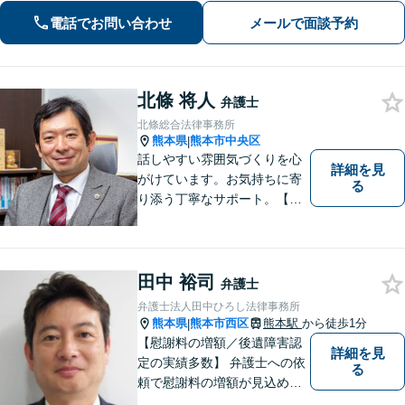
受付可】【休日・夜間相談可】
電話でお問い合わせ
メールで面談予約
北條 将人
弁護士
北條総合法律事務所
熊本県
熊本市中央区
|
話しやすい雰囲気づくりを心
詳細を見
がけています。お気持ちに寄
る
り添う丁寧なサポート。【借
金・債務整理】将来を見据え
た最善策をご提案【労働・雇
用】証拠集めから手厚くサポ
ート。企業からのご相談も承
田中 裕司
弁護士
ります【交通事故】弁護士費
弁護士法人田中ひろし法律事務所
用特約の利用可【夜間・休日
熊本県
熊本市西区
熊本駅
から徒歩1分
|
面談可】
【慰謝料の増額／後遺障害認
詳細を見
定の実績多数】 弁護士への依
る
頼で慰謝料の増額が見込めま
す【破産・任意整理・個人再