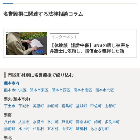
名誉毀損に関連する法律相談コラム
インターネット
【体験談│誹謗中傷】SNSの晒し被害を
弁護士に依頼し、賠償金を獲得した話
市区町村別に名誉毀損で絞り込む
熊本市内
熊本市中央区
熊本市東区
熊本市西区
熊本市南区
熊本市北区
県央 (熊本市外)
宇土市
宇城市
美里町
御船町
嘉島町
益城町
甲佐町
山都町
県南
八代市
人吉市
水俣市
氷川町
芦北町
津奈木町
錦町
多良木町
湯前町
水上村
相良村
五木村
山江村
球磨村
あさぎり町
県北