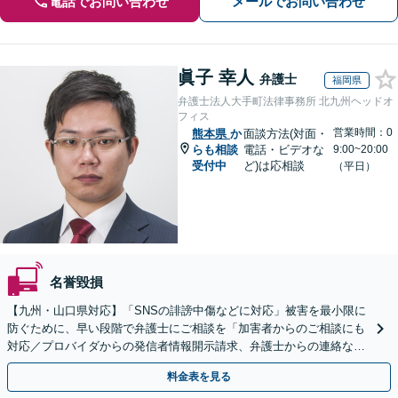
電話でお問い合わせ
メールでお問い合わせ
眞子 幸人
弁護士
福岡県
弁護士法人大手町法律事務所 北九州ヘッドオ
フィス
営業時間：0
熊本県
か
面談方法(対面・
らも相談
電話・ビデオな
9:00~20:00
受付中
ど)は応相談
（平日）
名誉毀損
【九州・山口県対応】「SNSの誹謗中傷などに対応」被害を最小限に
防ぐために、早い段階で弁護士にご相談を「加害者からのご相談にも
対応／プロバイダからの発信者情報開示請求、弁護士からの連絡な
ど」法人の風評被害対策にも対応【休日・夜間相談可】
料金表を見る