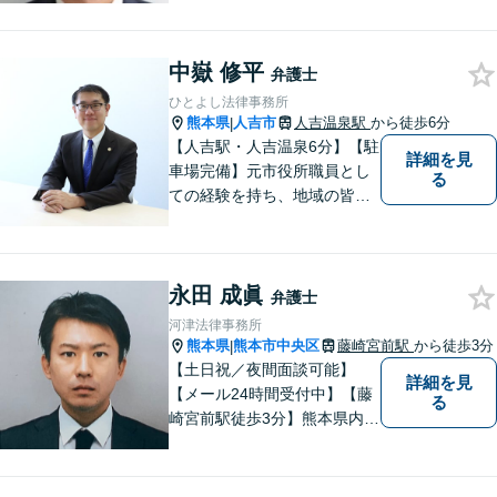
生に対応】ご希望に沿った債
務整理をご提案【遺産相続の
中嶽 修平
ノウハウ多数】相続手続きか
弁護士
ら遺言書までトータルサポー
ひとよし法律事務所
ト【JR熊本駅から徒歩1分】
熊本県
人吉市
人吉温泉駅
から徒歩6分
|
【人吉駅・人吉温泉6分】【駐
詳細を見
車場完備】元市役所職員とし
る
ての経験を持ち、地域の皆さ
まの暮らしに近い立場で多く
の声に触れてきました。人
吉・球磨地域の方々のため、
永田 成眞
懇切丁寧に対応し、解決を目
弁護士
指します【LINE対応】
河津法律事務所
熊本県
熊本市中央区
藤崎宮前駅
から徒歩3分
|
【土日祝／夜間面談可能】
詳細を見
【メール24時間受付中】【藤
る
崎宮前駅徒歩3分】熊本県内及
び周辺地域から法律相談受付
中です。交通事故・男女関係
等の問題から、刑事、経営者