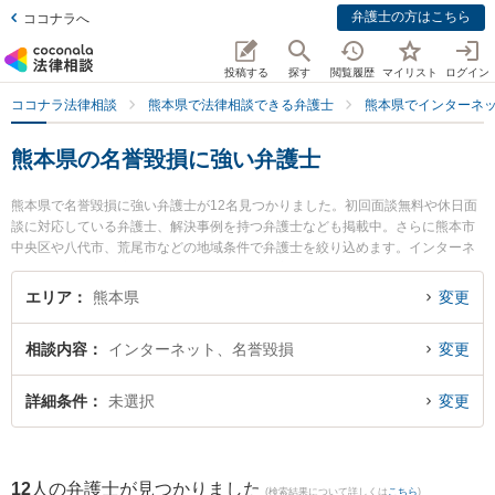
弁護士の方はこちら
ココナラへ
投稿する
探す
閲覧履歴
マイリスト
ログイン
ココナラ法律相談
熊本県で法律相談できる弁護士
熊本県でインターネ
熊本県の名誉毀損に強い弁護士
熊本県で名誉毀損に強い弁護士が12名見つかりました。初回面談無料や休日面
談に対応している弁護士、解決事例を持つ弁護士なども掲載中。さらに熊本市
中央区や八代市、荒尾市などの地域条件で弁護士を絞り込めます。インターネ
ットに関係する誹謗中傷や名誉毀損、個人特定等の細かな分野での絞り込み検
索もでき便利です。特に春田法律事務所 熊本オフィスの井手 俊輔弁護士や銀河
エリア
熊本県
変更
法律事務所の河口 大輔弁護士、月出・長嶺法律事務所の立山 晴大弁護士のプロ
フィール情報や弁護士費用、強みなどが注目されています。『熊本県で土日や
相談内容
インターネット、名誉毀損
変更
夜間に発生した名誉毀損のトラブルを今すぐに弁護士に相談したい』『名誉毀
損のトラブル解決の実績豊富な近くの弁護士を検索したい』『初回相談無料で
名誉毀損を法律相談できる熊本県内の弁護士に相談予約したい』などでお困り
詳細条件
未選択
変更
の相談者さんにおすすめです。
12
人の弁護士が見つかりました
(検索結果について詳しくは
こちら
)