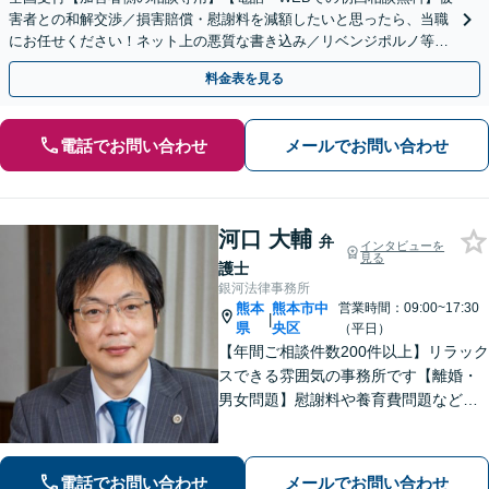
害者との和解交渉／損害賠償・慰謝料を減額したいと思ったら、当職
にお任せください！ネット上の悪質な書き込み／リベンジポルノ等、
代表弁護士が最後まで対応【関東エリア以外の相談も可】
料金表を見る
電話でお問い合わせ
メールでお問い合わせ
河口 大輔
弁
インタビューを
見る
護士
銀河法律事務所
熊本
熊本市中
営業時間：09:00~17:30
|
県
央区
（平日）
【年間ご相談件数200件以上】リラック
スできる雰囲気の事務所です【離婚・
男女問題】慰謝料や養育費問題など
様々な事例に対応【交通事故】重度後
遺障害事案など解決実績多数あり【債
務・過払い金】債務問題にスピーディ
電話でお問い合わせ
メールでお問い合わせ