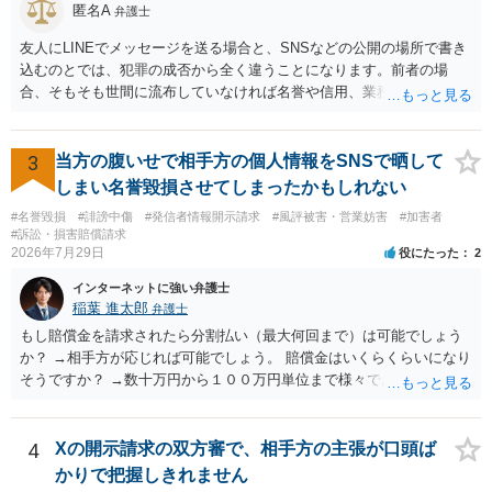
匿名A
弁護士
友人にLINEでメッセージを送る場合と、SNSなどの公開の場所で書き
込むのとでは、犯罪の成否から全く違うことになります。前者の場
合、そもそも世間に流布していなければ名誉や信用、業務にかかる犯
罪は成立しないことになります。
3
当方の腹いせで相手方の個人情報をSNSで晒して
しまい名誉毀損させてしまったかもしれない
#名誉毀損
#誹謗中傷
#発信者情報開示請求
#風評被害・営業妨害
#加害者
#訴訟・損害賠償請求
2026年7月29日
役にたった
2
インターネットに強い弁護士
稲葉 進太郎
弁護士
もし賠償金を請求されたら分割払い（最大何回まで）は可能でしょう
か？ →相手方が応じれば可能でしょう。 賠償金はいくらくらいになり
そうですか？ →数十万円から１００万円単位まで様々であり、不明で
す。相手方から相談者様に対し請求がなされた場合、減額や分割の交
渉が行われ、双方合意に至れば支払が開始され、決裂して相手方が訴
訟提起を選択すれば訴訟の中で解決がなされる流れが通常です。
4
Xの開示請求の双方審で、相手方の主張が口頭ば
かりで把握しきれません