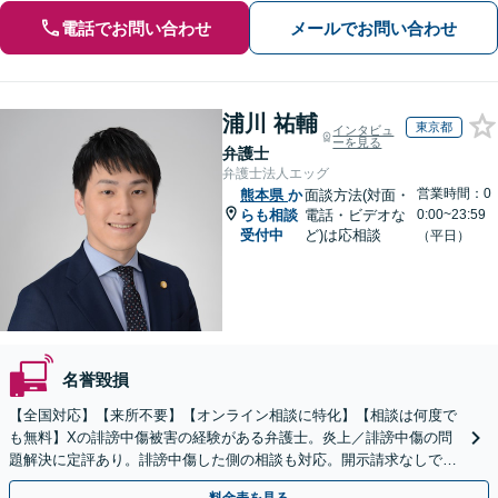
電話でお問い合わせ
メールでお問い合わせ
浦川 祐輔
東京都
インタビュ
ーを見る
弁護士
弁護士法人エッグ
営業時間：0
熊本県
か
面談方法(対面・
らも相談
電話・ビデオな
0:00~23:59
受付中
ど)は応相談
（平日）
名誉毀損
【全国対応】【来所不要】【オンライン相談に特化】【相談は何度で
も無料】Xの誹謗中傷被害の経験がある弁護士。炎上／誹謗中傷の問
題解決に定評あり。誹謗中傷した側の相談も対応。開示請求なしで本
人の特定ができる場合もあり。