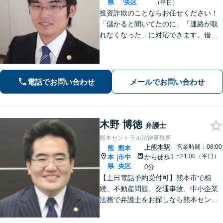
県
央区
（平日）
投資詐欺のことならお任せください！
「儲かると聞いてたのに」「連絡が取
れなくなった」に対応できます。借
金、債務整理にも精通しています【子
連れ相談可】【初回面談無料】
電話でお問い合わせ
メールでお問い合わせ
木野 博徳
弁護士
熊本セントラル法律事務所
上熊本駅
営業時間：08:00
熊
熊本
~21:00（平日）
本
市中
から徒歩1
|
県
央区
0分
【土日電話予約受付可】熊本市で相
続、不動産問題、交通事故、中小企業
法務で弁護士をお探しなら熊本セント
ラル法律事務所(Tel: 096-288-2193)
へ。【LINE公式アカウント24時間予約