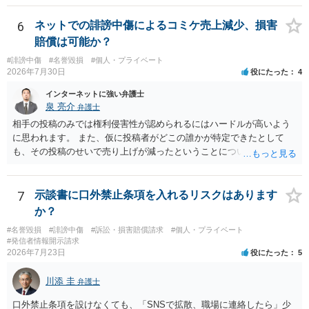
6
ネットでの誹謗中傷によるコミケ売上減少、損害
賠償は可能か？
#誹謗中傷
#名誉毀損
#個人・プライベート
2026年7月30日
役にたった
4
インターネットに強い弁護士
泉 亮介
弁護士
相手の投稿のみでは権利侵害性が認められるにはハードルが高いよう
に思われます。 また、仮に投稿者がどこの誰かが特定できたとして
も、その投稿のせいで売り上げが減ったということについての証明は
相当程度難易度が高いでしょう。
7
示談書に口外禁止条項を入れるリスクはあります
か？
#名誉毀損
#誹謗中傷
#訴訟・損害賠償請求
#個人・プライベート
#発信者情報開示請求
2026年7月23日
役にたった
5
川添 圭
弁護士
口外禁止条項を設けなくても、「SNSで拡散、職場に連絡したら」少