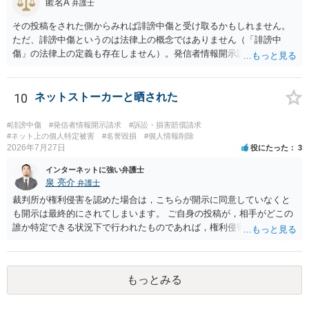
匿名A
弁護士
その投稿をされた側からみれば誹謗中傷と受け取るかもしれません。
ただ、誹謗中傷というのは法律上の概念ではありません（「誹謗中
傷」の法律上の定義も存在しません）。発信者情報開示請求は権利侵
害がある場合に認められるもので、本人が不愉快に感じる投稿だから
認められるわけではありません。 ご質問に書かれている投稿内容だけ
では、相手にとって不愉快かもしれませんが当然に権利侵害に該当す
10
ネットストーカーと晒された
るとは言い難く、発信者情報開示請求は認められない事案が多いと思
われますが、実際の投稿内容を確認しなければ正確な回答は難しいの
#誹謗中傷
#発信者情報開示請求
#訴訟・損害賠償請求
で、ご不安であれば、弁護士へ直接相談して見通しを聞いてみればよ
#ネット上の個人特定被害
#名誉毀損
#個人情報削除
2026年7月27日
役にたった
3
いと思います。
インターネットに強い弁護士
泉 亮介
弁護士
裁判所が権利侵害を認めた場合は，こちらが開示に同意していなくと
も開示は最終的にされてしまいます。 ご自身の投稿が，相手がどこの
誰か特定できる状況下で行われたものであれば，権利侵害性が認めら
れる可能性はあるかと思われます。 もっとも，相手方の晒し行為につ
いても，アカウントを特定したうえで，ネットストーカーとして晒し
たのであれば，かかる行為に権利侵害性が認められる可能性はあるで
もっとみる
しょう。