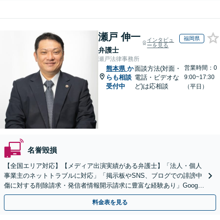
瀬戸 伸一
福岡県
インタビュ
ーを見る
弁護士
瀬戸法律事務所
営業時間：0
熊本県
か
面談方法(対面・
らも相談
電話・ビデオな
9:00~17:30
受付中
ど)は応相談
（平日）
名誉毀損
【全国エリア対応】【メディア出演実績がある弁護士】「法人・個人
事業主のネットトラブルに対応」「掲示板やSNS、ブログでの誹謗中
傷に対する削除請求・発信者情報開示請求に豊富な経験あり」Google
口コミの削除請求・賠償請求のご相談はお任せ
料金表を見る