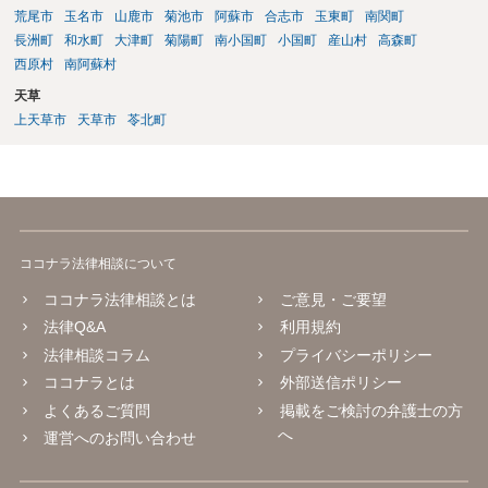
荒尾市
玉名市
山鹿市
菊池市
阿蘇市
合志市
玉東町
南関町
長洲町
和水町
大津町
菊陽町
南小国町
小国町
産山村
高森町
西原村
南阿蘇村
天草
上天草市
天草市
苓北町
ココナラ法律相談について
ココナラ法律相談とは
ご意見・ご要望
法律Q&A
利用規約
法律相談コラム
プライバシーポリシー
ココナラとは
外部送信ポリシー
よくあるご質問
掲載をご検討の弁護士の方
へ
運営へのお問い合わせ