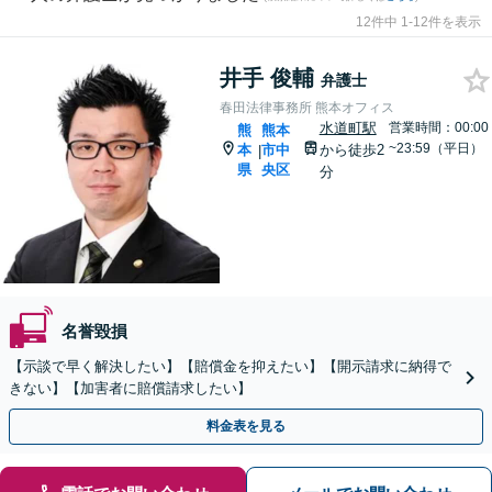
12件中 1-12件を表示
井手 俊輔
弁護士
春田法律事務所 熊本オフィス
水道町駅
営業時間：00:00
熊
熊本
~23:59（平日）
本
市中
から徒歩2
|
県
央区
分
名誉毀損
【示談で早く解決したい】【賠償金を抑えたい】【開示請求に納得で
きない】【加害者に賠償請求したい】
料金表を見る