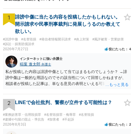
1
誹謗中傷に当たる内容を投稿したかもしれない。
開示請求や民事刑事裁判に発展しうるのか教えて
欲しい。
#誹謗中傷
#名誉毀損
#発信者情報開示請求
#炎上対策
#風評被害・営業妨害
#訴訟・損害賠償請求
2026年7月27日
役にたった
4
インターネットに強い弁護士
稲葉 進太郎
弁護士
私が投稿した内容は誹謗中傷として当てはまるものでしょうか？ →誹
謗中傷は一般的な用語なのでその該当性について回答しかねますが、
相談者が投稿した記事は、単なる意見の表明といえる可能性が高く、
権利侵害が認められる可能性は低いと存じます。 もし当てはまるとし
て、開示請求が認められたり、民事裁判や刑事裁判に発展しうるもの
でしょうか？ →権利侵害や、名誉毀損・侮辱に該当する可能性が低い
2
LINEで会社批判、警察が立件する可能性は？
ため、民事裁判や刑事裁判に発展することはあまり考えられないよう
に思われます。
#業務妨害罪・信用毀損罪
#名誉毀損罪・侮辱罪
#名誉毀損
#逮捕や勾留の阻止・準抗告
#加害者
#不起訴
2026年8月3日
役にたった
2