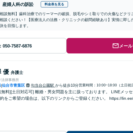
産婦人科の訴訟
料金表を見る
相談無料】歯科治療でのリーマーの破損、脱毛やシミ取りでの火傷などクリ
相談ください！【医療法人の法務・クリニックの顧問経験あり】実情に即し
決を目指します。
メール
 優
弁護士
り法律事務所
県
仙台市青葉区
勾当台公園駅
から徒歩10分
営業時間：10:00~18:00（土日祝
|
男女問題を主に扱っております。 LINEメッセージでのご予約も対応可能です。 LINE
をご希望の場合は、以下のリンクからご登録ください。 https://lin.ee/u