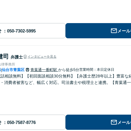
せ
メール
健司
弁護士
インタビューを見る
法律事務所
県
仙台市青葉区
青葉通一番町駅
から徒歩5分
営業時間：本日定休日
|
電話相談無料】【初回面談相談30分無料】【弁護士歴28年以上】豊富
・消費者被害など、幅広く対応。司法書士や税理士と連携。【青葉通一
せ
メール