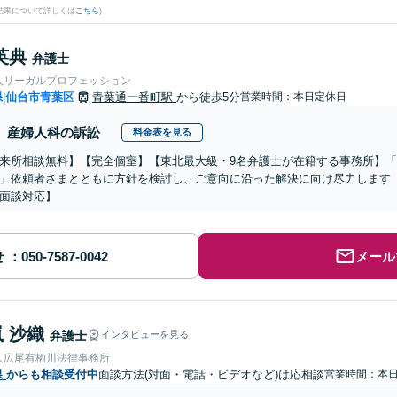
結果について詳しくは
こちら
)
英典
弁護士
人リーガルプロフェッション
県
仙台市青葉区
青葉通一番町駅
から徒歩5分
営業時間：本日定休日
|
産婦人科の訴訟
料金表を見る
来所相談無料】【完全個室】【東北最大級・9名弁護士が在籍する事務所】
」依頼者さまとともに方針を検討し、ご意向に沿った解決に向け尽力します【2
面談対応】
せ
メール
 沙織
弁護士
インタビューを見る
人広尾有栖川法律事務所
県
からも相談受付中
面談方法(対面・電話・ビデオなど)は応相談
営業時間：本