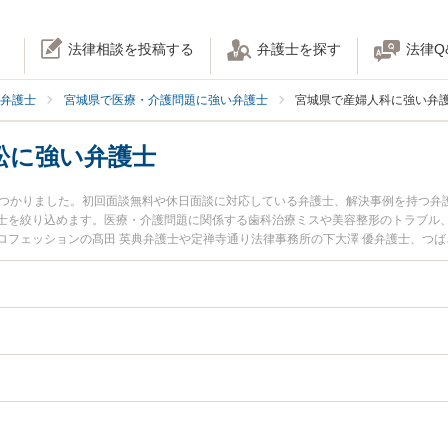
法律相談を投稿する
弁護士を探す
法律Q
弁護士
宮城県で医療・介護問題に強い弁護士
宮城県で産婦人科に強い弁
訟に強い弁護士
見つかりました。初回面談無料や休日面談に対応している弁護士、解決事例を持つ弁
士を絞り込めます。医療・介護問題に関係する歯科治療ミスや美容整形のトラブル
ロフェッションの髙田 英典弁護士や定禅寺通り法律事務所の下大澤 優弁護士、つば
す。『宮城県で土日や夜間に発生した産婦人科の訴訟のトラブルを今すぐに弁護士
回相談無料で産婦人科の訴訟を法律相談できる宮城県内の弁護士に相談予約したい