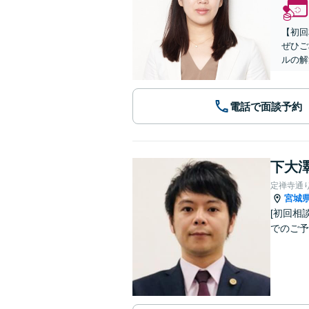
【初回
ぜひご
ルの解
電話で面談予約
下大澤
定禅寺通
宮城
[初回相談無料][土日対応可] 離婚・
でのご予約