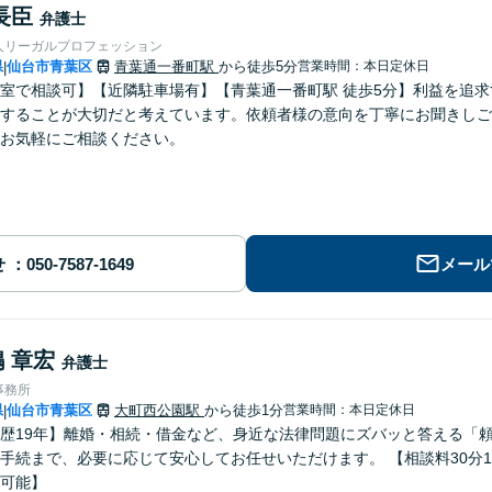
長臣
弁護士
人リーガルプロフェッション
県
仙台市青葉区
青葉通一番町駅
から徒歩5分
営業時間：本日定休日
|
室で相談可】【近隣駐車場有】【青葉通一番町駅 徒歩5分】利益を追
することが大切だと考えています。依頼者様の意向を丁寧にお聞きしご
お気軽にご相談ください。
せ
メール
 章宏
弁護士
事務所
県
仙台市青葉区
大町西公園駅
から徒歩1分
営業時間：本日定休日
|
歴19年】離婚・相続・借金など、身近な法律問題にズバッと答える「頼
手続まで、必要に応じて安心してお任せいただけます。 【相談料30分1
可能】