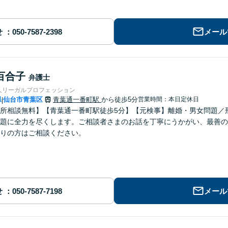
せ
メール
百合子
弁護士
人リーガルプロフェッション
県
仙台市青葉区
青葉通一番町駅
から徒歩5分
営業時間：本日定休日
|
所相談無料】【青葉通一番町駅徒歩5分】【元検事】離婚・男女問題／
題に全力を尽くします。ご相談者さまのお話を丁寧にうかがい、最善の
りの方はご相談ください。
せ
メール