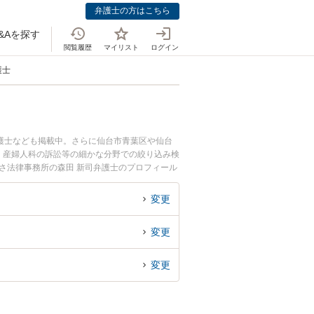
弁護士の方はこちら
&Aを探す
閲覧履歴
マイリスト
ログイン
護士
護士なども掲載中。さらに仙台市青葉区や仙台
、産婦人科の訴訟等の細かな分野での絞り込み検
さ法律事務所の森田 新司弁護士のプロフィール
に相談したい』『産婦人科の訴訟のトラブル解決
』などでお困りの相談者さんにおすすめです。
変更
変更
変更