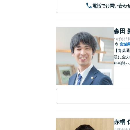
電話でお問い合わ
森田 
つばさ法
宮城
【青葉通
題に全力
料相談へ
赤桐 
弁護士法