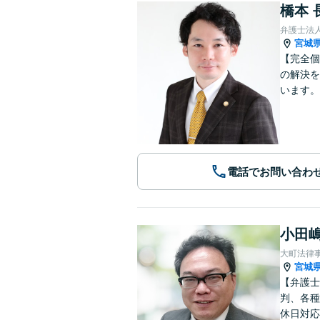
橋本 
弁護士法
宮城
【完全個
の解決を
います。
電話でお問い合わ
小田嶋
大町法律
宮城
【弁護士
判、各種
休日対応