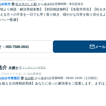
県
名取市
杜せきのした駅
から徒歩6分
営業時間：本日定休日
|
地より相談・解決実績多数】【初回相談無料】【名取市所在】【杜せき
える方々の不安を一日でも早く取り除き、穏やかな日常を取り戻せるよ
バシー配慮】
せ
メール
祐介
弁護士
インタビューを見る
人プロテクトスタンス 仙台事務所
県
仙台市青葉区
仙台駅
から徒歩1分
営業時間：09:00~19:00（土日祝日）
|
を超える法律相談実績】あなたに合った解決策をご提案します。まずはご