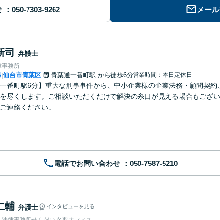
せ
メール
新司
弁護士
律事務所
県
仙台市青葉区
青葉通一番町駅
から徒歩6分
営業時間：本日定休日
|
一番町駅6分】重大な刑事事件から、中小企業様の企業法務・顧問契約
を尽くします。ご相談いただくだけで解決の糸口が見える場合もござい
ご連絡ください。
電話でお問い合わせ
仁輔
弁護士
インタビューを見る
人法律事務所せんだい 名取オフィス