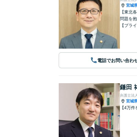
宮城
【東北各
問題を抱
【プライ
電話でお問い合わ
鎌田 
弁護士法
宮城
【4万件