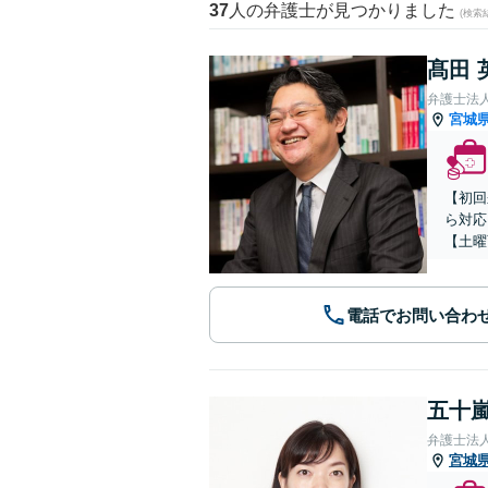
37
人の弁護士が見つかりました
(検索
髙田 
弁護士法
宮城
【初回
ら対応
【土曜
電話でお問い合わ
五十嵐
弁護士法
宮城