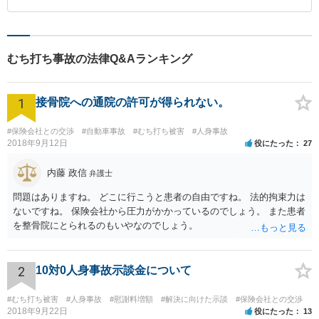
むち打ち事故の法律Q&Aランキング
1
接骨院への通院の許可が得られない。
#保険会社との交渉
#自動車事故
#むち打ち被害
#人身事故
2018年9月12日
役にたった
27
内藤 政信
弁護士
問題はありますね。 どこに行こうと患者の自由ですね。 法的拘束力は
ないですね。 保険会社から圧力がかかっているのでしょう。 また患者
を整骨院にとられるのもいやなのでしょう。
2
10対0人身事故示談金について
#むち打ち被害
#人身事故
#慰謝料増額
#解決に向けた示談
#保険会社との交渉
2018年9月22日
役にたった
13