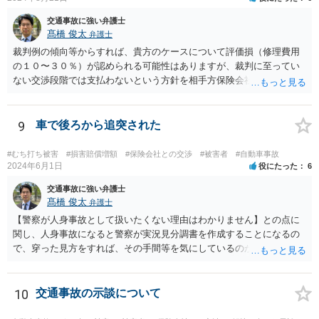
交通事故に強い弁護士
髙橋 俊太
弁護士
裁判例の傾向等からすれば、貴方のケースについて評価損（修理費用
の１０〜３０％）が認められる可能性はありますが、裁判に至ってい
ない交渉段階では支払わないという方針を相手方保険会社が貫く可能
性はあります。
9
車で後ろから追突された
#むち打ち被害
#損害賠償増額
#保険会社との交渉
#被害者
#自動車事故
2024年6月1日
役にたった
6
交通事故に強い弁護士
髙橋 俊太
弁護士
【警察が人身事故として扱いたくない理由はわかりません】との点に
関し、人身事故になると警察が実況見分調書を作成することになるの
で、穿った見方をすれば、その手間等を気にしているのかもしれませ
ん。 貴方がお怪我をされているということであれば、人身事故で処理
する方が適切だと思います。人身事故にしたからといって、相手方の
罪責等がそれだけで重くなるわけではありません。
10
交通事故の示談について