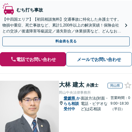
むち打ち事故
【中四国エリア】【初回相談無料】交通事故に特化した弁護士です。
物損や重症、死亡事故など、累計1,200件以上の解決実績！保険会社
との交渉／後遺障害等級認定／過失割合／休業損害など、どんなお悩
みもご相談ください【夜間・休日面談可】【完全個室】
料金表を見る
電話でお問い合わせ
メールでお問い合わせ
大林 建太
弁護士
岡山県
岡山中央法律事務所
営業時間：0
愛媛県
か
面談方法(対面・
らも相談
電話・ビデオな
9:00~18:30
受付中
ど)は応相談
（平日）