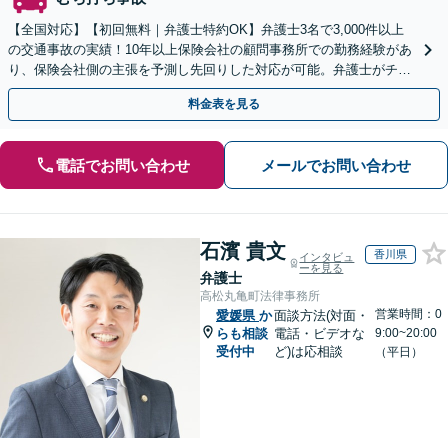
【全国対応】【初回無料｜弁護士特約OK】弁護士3名で3,000件以上
の交通事故の実績！10年以上保険会社の顧問事務所での勤務経験があ
り、保険会社側の主張を予測し先回りした対応が可能。弁護士がチー
ムとなり示談交渉、休業損害、後遺障害等に対応。
料金表を見る
電話でお問い合わせ
メールでお問い合わせ
石濱 貴文
香川県
インタビュ
ーを見る
弁護士
高松丸亀町法律事務所
営業時間：0
愛媛県
か
面談方法(対面・
らも相談
電話・ビデオな
9:00~20:00
受付中
ど)は応相談
（平日）