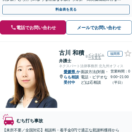
の重症事故まで、事故の規模に関わらず対応いたします
料金表を見る
電話でお問い合わせ
メールでお問い合わせ
古川 和積
福岡県
インタビュ
ーを見る
弁護士
ネクスパート法律事務所 北九州オフィス
営業時間：0
愛媛県
か
面談方法(対面・
らも相談
電話・ビデオな
9:00~21:00
受付中
ど)は応相談
（平日）
むち打ち事故
【来所不要／全国対応】相談料・着手金0円で適正な慰謝料獲得から