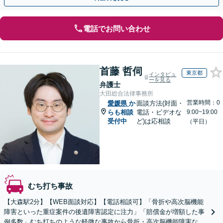
電話でお問い合わせ
首藤 哲伺
東京都
インタビュ
ーを見る
弁護士
大田総合法律事務所
営業時間：0
愛媛県
か
面談方法(対面・
らも相談
電話・ビデオな
9:00~19:00
受付中
ど)は応相談
（平日）
むち打ち事故
【大森駅2分】【WEB面談対応】【電話相談可】「骨折や高次脳機能
障害といった重症案件の後遺障害認定に注力」「賠償金が増額した事
例多数」むち打ちのような軽微な事故から骨折・高次脳機能障害など