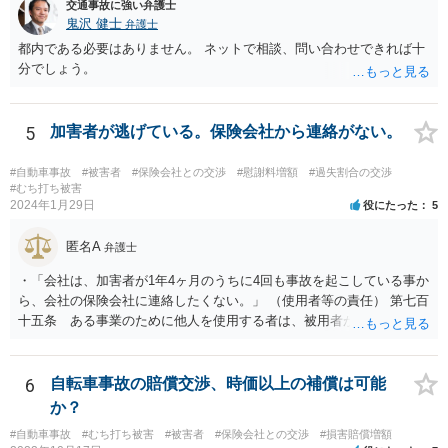
交通事故に強い弁護士
鬼沢 健士
弁護士
都内である必要はありません。 ネットで相談、問い合わせできれば十
分でしょう。
5
加害者が逃げている。保険会社から連絡がない。
#自動車事故
#被害者
#保険会社との交渉
#慰謝料増額
#過失割合の交渉
#むち打ち被害
2024年1月29日
役にたった
5
匿名A
弁護士
・「会社は、加害者が1年4ヶ月のうちに4回も事故を起こしている事か
ら、会社の保険会社に連絡したくない。」 （使用者等の責任） 第七百
十五条 ある事業のために他人を使用する者は、被用者がその事業の
執行について第三者に加えた損害を賠償する責任を負う。ただし、使
用者が被用者の選任及びその事業の監督について相当の注意をしたと
き、又は相当の注意をしても損害が生ずべきであったときは、この限
6
自転車事故の賠償交渉、時価以上の補償は可能
りでない。 会社側の言い分に付き合わず、会社側への請求をお考えな
か？
さったほうがよろしいかもしれません。加害ドライバーの任意保険が
#自動車事故
#むち打ち被害
#被害者
#保険会社との交渉
#損害賠償増額
本件に使えるか、使おうとするかが定かではありませんので。「1年4