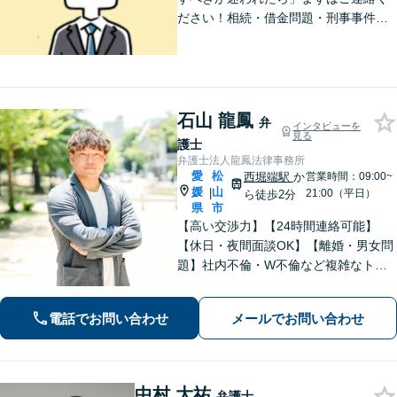
ださい！相続・借金問題・刑事事件・
訴訟事件など実績多数！弁護士保険の
ご利用も可能です。個人・企業のご相
談に対応。お気軽にご連絡ください。
【勝山町駅3分】
石山 龍鳳
弁
インタビューを
見る
護士
弁護士法人龍鳳法律事務所
愛
松
西堀端駅
か
営業時間：09:00~
媛
山
|
21:00（平日）
ら徒歩2分
県
市
【高い交渉力】【24時間連絡可能】
【休日・夜間面談OK】【離婚・男女問
題】社内不倫・W不倫など複雑なトラ
ブルもお任せ。【労働問題】残業代請
求や退職代行もお受けします。【刑事
電話でお問い合わせ
メールでお問い合わせ
事件】刑事事件は１分１秒が勝負で
す。迅速に対応します。
中村 大祐
弁護士