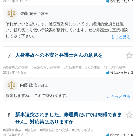
2022年10月17日
役にたった
7
ヶ月のうちに4回も事故」の事実は、会社から加害ドライバーへの責任
転嫁のような発言ですが、上記ただし書との関連で言えば、会社側が
佐藤 充崇
弁護士
「相当の注意」をしていなかった証左でしょう。 今後の対応ですが、
事故証明書を速やかに取得すべきです。 病院で治療を受ける際、第三
それがいいと思います。通院慰謝料については、経済的全損とは違
者行為による傷病届を出す必要があります。 最終的にどこまで認めら
い、裁判例より低い示談案が横行しています。ぜひ弁護士に直接相談
れるかという問題はありますが、事故後に事故に関連した支出に関し
してみて下さい。
ては、領収書をもらい保存しておきましょう。
7
人身事故への不安と弁護士さんの意見を
#過失割合の交渉
#保険会社との交渉
#自動車事故
#人身事故
#むち打ち被害
2019年7月5日
役にたった
3
内藤 政信
弁護士
影響しますね。 これで終わります。
8
新車追突されました。修理費だけでは納得できま
せん。対応策はありますか
#自動車事故
#被害者
#保険会社との交渉
#むち打ち被害
2024年8月21日
役にたった
6