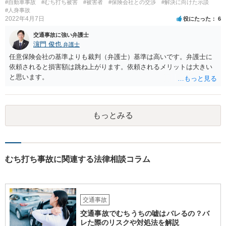
#自動車事故
#むち打ち被害
#被害者
#保険会社との交渉
#解決に向けた示談
#人身事故
2022年4月7日
役にたった
6
交通事故に強い弁護士
濵門 俊也
弁護士
任意保険会社の基準よりも裁判（弁護士）基準は高いです。弁護士に
依頼されると損害額は跳ね上がります。依頼されるメリットは大きい
と思います。
もっとみる
むち打ち事故に関連する法律相談コラム
交通事故
交通事故でむちうちの嘘はバレるの？バ
レた際のリスクや対処法を解説