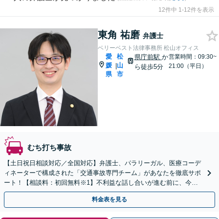
12件中 1-12件を表示
東角 祐磨
弁護士
ベリーベスト法律事務所 松山オフィス
愛
松
県庁前駅
か
営業時間：09:30~
媛
山
|
21:00（平日）
ら徒歩5分
県
市
むち打ち事故
【土日祝日相談対応／全国対応】弁護士、パラリーガル、医療コーデ
ィネーターで構成された「交通事故専門チーム」があなたを徹底サポ
ート！【相談料：初回無料※1】不利益な話し合いが進む前に、今す
ぐ相談！
料金表を見る