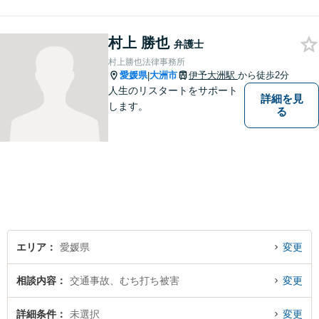
かな専門性で、一人ひとりに
寄り添い納得できる解決を目
村上 勝也
指します【オンライン相談
弁護士
可】【松山市駅徒歩8分】
村上勝也法律事務所
愛媛県
大洲市
伊予大洲駅
から徒歩2分
|
人生のリスタートをサポート
詳細を見
します。
る
エリア
愛媛県
変更
相談内容
交通事故、むち打ち被害
変更
詳細条件
未選択
変更