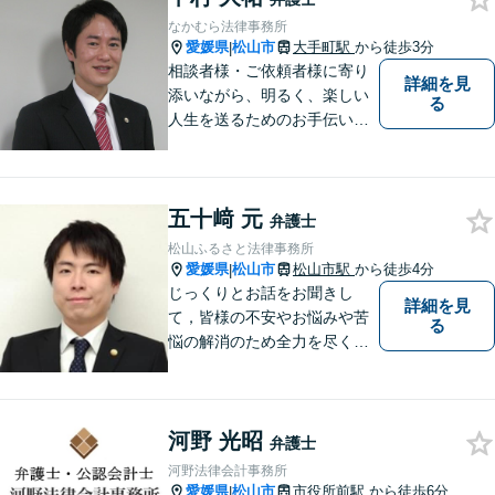
なかむら法律事務所
愛媛県
松山市
大手町駅
から徒歩3分
|
相談者様・ご依頼者様に寄り
詳細を見
添いながら、明るく、楽しい
る
人生を送るためのお手伝いを
したいと思います。お気軽に
ご相談ください。
五十﨑 元
弁護士
松山ふるさと法律事務所
愛媛県
松山市
松山市駅
から徒歩4分
|
じっくりとお話をお聞きし
詳細を見
て，皆様の不安やお悩みや苦
る
悩の解消のため全力を尽くし
ます。
河野 光昭
弁護士
河野法律会計事務所
愛媛県
松山市
市役所前駅
から徒歩6分
|