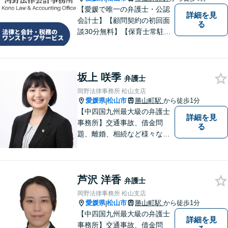
【愛媛で唯一の弁護士・公認
詳細を見
会計士】【顧問契約の初回面
る
談30分無料】【保育士常駐】
法律及び会計・税務のワンス
トップサービスを提供しま
す。まずは、お気軽にお問合
坂上 咲季
せください。
弁護士
岡野法律事務所 松山支店
愛媛県
松山市
勝山町駅
から徒歩1分
|
【中四国九州最大級の弁護士
詳細を見
事務所】交通事故、借金問
る
題、離婚、相続など様々な問
題について、「何度でも無
料」の相談を行っています！
まずはお気軽にご相談くださ
芦沢 洋香
い！
弁護士
岡野法律事務所 松山支店
愛媛県
松山市
勝山町駅
から徒歩1分
|
【中四国九州最大級の弁護士
詳細を見
事務所】交通事故、借金問