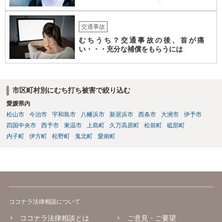
交通事故
むちうち？交通事故の後、首が痛
い・・・充分な補償をもらうには
市区町村別にむち打ち被害で絞り込む
愛媛県内
松山市
今治市
宇和島市
八幡浜市
新居浜市
西条市
大洲市
伊予市
四国中央市
西予市
東温市
上島町
久万高原町
松前町
砥部町
内子町
伊方町
松野町
鬼北町
愛南町
ココナラ法律相談について
ココナラ法律相談とは
ご意見・ご要望