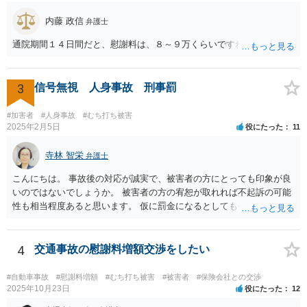
内藤 政信
弁護士
通院期間１４日間だと、慰謝料は、８～９万くらいですね。
3
信号無視 人身事故 刑事罰
#加害者
#人身事故
#むち打ち被害
2025年2月5日
役にたった
11
寺林 智栄
弁護士
こんにちは。 事故後の対応が誠実で、被害者の方にとっても印象が良
いのではないでしょうか。 被害者の方の宥恕が取れれば不起訴の可能
性も相当程度あると思います。 仮に罰金になるとしても今回は略式の
可能性が高く、正式裁判での公判請求になる可能性は著しく低いでし
ょう。 参考になれば幸いです。
4
交通事故の慰謝料増額交渉をしたい
#自動車事故
#慰謝料増額
#むち打ち被害
#被害者
#保険会社との交渉
2025年10月23日
役にたった
12