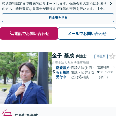
後遺障害認定まで徹底的にサポートします。保険会社の対応にお困り
の方も、経験豊富な弁護士が最後まで強気の交渉を行います。【全国
13拠点】お気軽にご相談ください。
料金表を見る
電話でお問い合わせ
メールでお問い合わせ
金子 基成
弁護士
埼玉県
弁護士法人九重法律事務所
営業時間：0
愛媛県
か
面談方法(対面・
らも相談
電話・ビデオな
9:00~17:00
受付中
ど)は応相談
（平日）
むち打ち事故