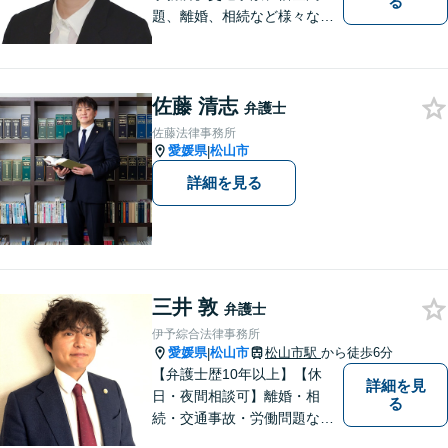
る
題、離婚、相続など様々な問
題について、「何度でも無
料」の相談を行っています！
まずはお気軽にご相談くださ
佐藤 清志
い！
弁護士
佐藤法律事務所
愛媛県
松山市
|
詳細を見る
三井 敦
弁護士
伊予綜合法律事務所
愛媛県
松山市
松山市駅
から徒歩6分
|
【弁護士歴10年以上】【休
詳細を見
日・夜間相談可】離婚・相
る
続・交通事故・労働問題など
幅広く対応。丁寧な対話と確