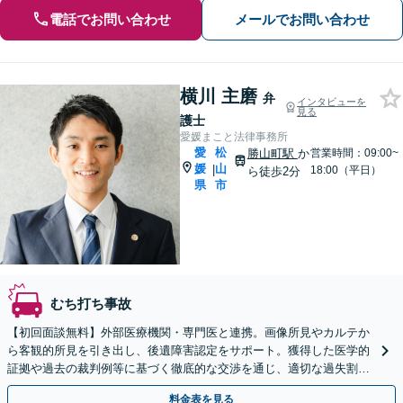
電話でお問い合わせ
メールでお問い合わせ
横川 主磨
弁
インタビューを
見る
護士
愛媛まこと法律事務所
愛
松
勝山町駅
か
営業時間：09:00~
媛
山
|
18:00（平日）
ら徒歩2分
県
市
むち打ち事故
【初回面談無料】外部医療機関・専門医と連携。画像所見やカルテか
ら客観的所見を引き出し、後遺障害認定をサポート。獲得した医学的
証拠や過去の裁判例等に基づく徹底的な交渉を通じ、適切な過失割合
の算定等に基づく真に適正な賠償獲得を目指します。
料金表を見る