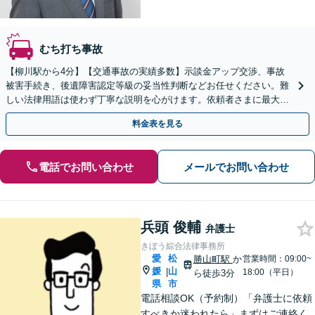
むち打ち事故
【柳川駅から4分】【交通事故の実績多数】示談金アップ交渉、事故
被害手続き、後遺障害認定等級の妥当性判断などお任せください。難
しい法律用語は使わず丁寧な説明を心がけます。依頼者さまに最大限
ご納得いただける解決策を提案します。【子連れ相談可】
料金表を見る
電話でお問い合わせ
メールでお問い合わせ
兵頭 俊輔
弁護士
きぼう綜合法律事務所
愛
松
勝山町駅
か
営業時間：09:00~
媛
山
|
18:00（平日）
ら徒歩3分
県
市
電話相談OK（予約制）「弁護士に依頼
すべきか迷われたら」まずはご連絡く