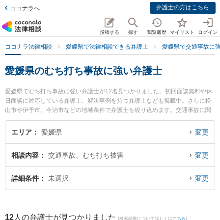
弁護士の方はこちら
ココナラへ
投稿する
探す
閲覧履歴
マイリスト
ログイン
ココナラ法律相談
愛媛県で法律相談できる弁護士
愛媛県で交通事故に
愛媛県のむち打ち事故に強い弁護士
愛媛県でむち打ち事故に強い弁護士が12名見つかりました。初回面談無料や休
日面談に対応している弁護士、解決事例を持つ弁護士なども掲載中。さらに松
山市や伊予市、今治市などの地域条件で弁護士を絞り込めます。交通事故に関
係する自動車事故やバイク事故、自転車事故等の細かな分野での絞り込み検索
もでき便利です。特にベリーベスト法律事務所 松山オフィスの東角 祐磨弁護士
エリア
愛媛県
変更
や愛媛まこと法律事務所の横川 主磨弁護士、きぼう綜合法律事務所の兵頭 俊輔
弁護士のプロフィール情報や弁護士費用、強みなどが注目されています。『愛
相談内容
交通事故、むち打ち被害
変更
媛県で土日や夜間に発生したむち打ち事故のトラブルを今すぐに弁護士に相談
したい』『むち打ち事故のトラブル解決の実績豊富な近くの弁護士を検索した
い』『初回相談無料でむち打ち事故を法律相談できる愛媛県内の弁護士に相談
詳細条件
未選択
変更
予約したい』などでお困りの相談者さんにおすすめです。
12
人の弁護士が見つかりました
(検索結果について詳しくは
こちら
)