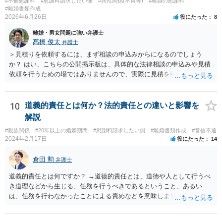
#不倫慰謝料
#慰謝料請求したい側
#異性関係(不貞等)
#離婚の慰謝料
#離婚書類作成
2026年6月26日
役にたった
8
離婚・男女問題に強い弁護士
髙橋 俊太
弁護士
＞見積りを依頼するには、まず相談の申込みからになるのでしょう
か？ はい、こちらの公開掲示板は、具体的な法律相談の申込みや見積
依頼を行うための場ではありませんので、実際に見積を確認されたい
場合には、個別に法律事務所又は弁護士宛てに、相談申込みや問い合
わせをしていただく必要があります。
10
道義的責任とは何か？法的責任との違いと影響を
解説
#親族関係
#20年以上の婚姻期間
#慰謝料請求したい側
#離婚書類作成
#音信不通
2024年2月17日
役にたった
14
倉田 勲
弁護士
道義的責任とは何ですか？ →道徳的責任とは、道徳や人として行うべ
き道理などから生じる、任務を行うべきであるということ、あるい
は、任務を行わなかったことによる責めなどを意味します。 道義的責
任では、倫理ないし道徳上の責任のため法的責任のような強制力や罰
則はありませんが、道義的責任を果たさないことで、他人からの信用