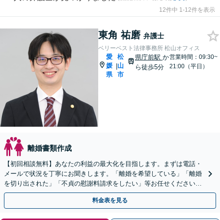
12件中 1-12件を表示
東角 祐磨
弁護士
ベリーベスト法律事務所 松山オフィス
愛
松
県庁前駅
か
営業時間：09:30~
媛
山
|
21:00（平日）
ら徒歩5分
県
市
離婚書類作成
【初回相談無料】あなたの利益の最大化を目指します。まずは電話・
メールで状況を丁寧にお聞きします。「離婚を希望している」「離婚
を切り出された」「不貞の慰謝料請求をしたい」等お任せください。
【リーズナブルな料金設定】
料金表を見る