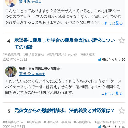
倉田 勲
弁護士
の就業先に文書が送付されますので、訴訟が起こったことを事後的に
就業先が覚知することになります。 警察への被害届の提出というの
こんなことってありますか？弁護士が入っていると、これも戦略の一
は、必須ではありません。 ただ、当然ながら強制わいせつを行ったこ
つなのですか？ →本人の都合が急遽つかなくなり、弁護士だけでやむ
との証拠がなければ、民事訴訟で勝訴することはできません。
を得ず出席することもありますが、そのような出席できない理由がな
ければ一般的には本人と弁護士が同席して進めるのが通常であり、あ
えて弁護士だけで出席する戦略は聞いたことはありません。
4
示談書に違反した場合の違反金支払い請求につい
ての相談
#不倫慰謝料
#離婚書類作成
#慰謝料請求したい側
#離婚協議
2024年6月17日
役にたった
10
離婚・男女問題に強い弁護士
髙橋 俊太
弁護士
＞だいたいどのくらいまでに支払ってもらうものでしょうか？ ケース
バイケースなので一概には言えませんが、請求時には１〜２週間の期
間を設定するのが一般的だと思われます。
5
元彼女からの慰謝料請求、法的義務と対応策は？
#離婚書類作成
#離婚協議
#内縁関係・事実婚
#不倫慰謝料
#慰謝料請求された側
2021年8月5日
役にたった
15