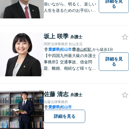
詳細を見
添いながら、明るく、楽しい
る
人生を送るためのお手伝いを
したいと思います。お気軽に
ご相談ください。
坂上 咲季
弁護士
岡野法律事務所 松山支店
愛媛県
松山市
勝山町駅
から徒歩1分
|
【中四国九州最大級の弁護士
詳細を見
事務所】交通事故、借金問
る
題、離婚、相続など様々な問
題について、「何度でも無
料」の相談を行っています！
まずはお気軽にご相談くださ
佐藤 清志
い！
弁護士
佐藤法律事務所
愛媛県
松山市
|
詳細を見る