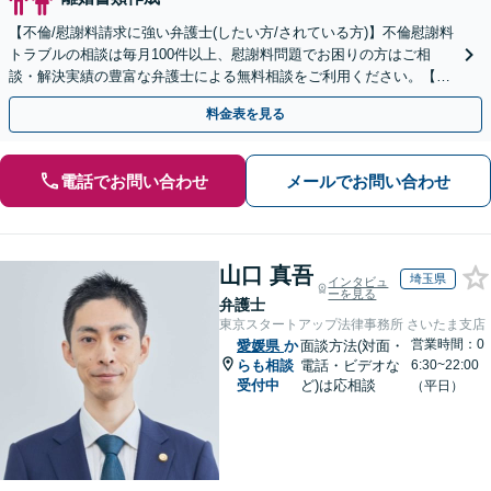
【不倫/慰謝料請求に強い弁護士(したい方/されている方)】不倫慰謝料
トラブルの相談は毎月100件以上、慰謝料問題でお困りの方はご相
談・解決実績の豊富な弁護士による無料相談をご利用ください。【不
倫相談は初回0円】【全国対応】
料金表を見る
電話でお問い合わせ
メールでお問い合わせ
山口 真吾
埼玉県
インタビュ
ーを見る
弁護士
東京スタートアップ法律事務所 さいたま支店
営業時間：0
愛媛県
か
面談方法(対面・
らも相談
電話・ビデオな
6:30~22:00
受付中
ど)は応相談
（平日）