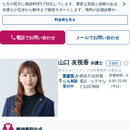
た方の双方に相談料0円で対応しています。豊富な実績と経験のある
弁護士が交渉から解決まで徹底サポートします。無料の証拠診断や着
手金の返還保証もありますので安心してご相談ください。
料金表を見る
電話でお問い合わせ
メールでお問い合わせ
山口 友視香
弁護士
京都府
東京スタートアップ法律事務所 京都支店
営業時間：0
愛媛県
か
面談方法(対面・
らも相談
電話・ビデオな
6:30~22:00
受付中
ど)は応相談
（平日）
離婚書類作成