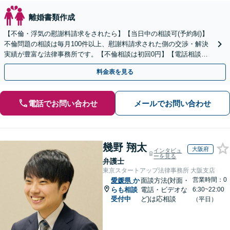
離婚書類作成
【不倫・浮気の慰謝料請求をされたら】【当日中の相談可(予約制)】
不倫問題の相談は毎月100件以上、慰謝料請求された側の交渉・解決
実績が豊富な法律事務所です。【不倫相談は初回0円】【電話相談で
ご契約まで対応可/来所不要】
料金表を見る
電話でお問い合わせ
メールでお問い合わせ
幾野 翔太
大阪府
インタビュ
ーを見る
弁護士
東京スタートアップ法律事務所 大阪支店
営業時間：0
愛媛県
か
面談方法(対面・
らも相談
電話・ビデオな
6:30~22:00
受付中
ど)は応相談
（平日）