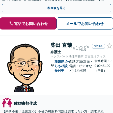
日祝・夜間面談可能】【完全個室対応】【子連れ相談可】
料金表を見る
電話でお問い合わせ
メールでお問い合わせ
柴田 直哉
愛知県
インタビュ
ーを見る
弁護士
ネクスパート法律事務所 名古屋オフィス
営業時間：0
愛媛県
か
面談方法(対面・
らも相談
電話・ビデオな
9:00~21:00
受付中
ど)は応相談
（平日）
離婚書類作成
【来所不要／全国対応】不倫の慰謝料問題は請求したい方・請求され