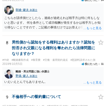
2021年12月17日
役にたった
14
朝倉 健太
弁護士
こちらが請求側だとしたら，連絡が途絶えれば相手方は特に何もしな
いと思います。 何を条件として成功報酬が発生するかは相手方しか知
り得ないことですので，ご記載の事情だけではお答えが難しいです。
一年以上あけた場合に委任契約が終了していることも，明確に終了さ
せずに続いていることも，いずれもあり得ると思います。個々の弁護
士の考え方によります。
8
男性側から認知をする権利はありますか？認知を
拒否され父親になる権利を奪われたら法律問題に
なりますか？
#中絶
#離婚書類作成
#養育費
#労働・雇用契約違反
#慰謝料請求された側
2019年10月5日
役にたった
11
離婚・男女問題に強い弁護士
野条 健人
弁護士
いえいえとんでもありません。
9
不倫相手への誓約書について