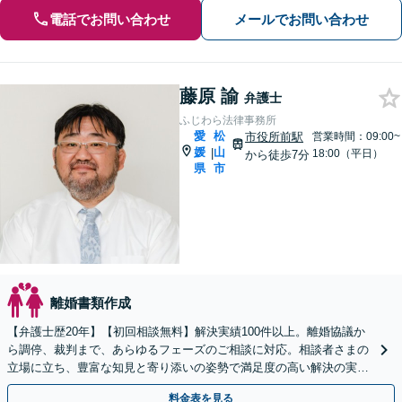
電話でお問い合わせ
メールでお問い合わせ
藤原 諭
弁護士
ふじわら法律事務所
愛
松
市役所前駅
営業時間：09:00~
媛
山
|
18:00（平日）
から徒歩7分
県
市
離婚書類作成
【弁護士歴20年】【初回相談無料】解決実績100件以上。離婚協議か
ら調停、裁判まで、あらゆるフェーズのご相談に対応。相談者さまの
立場に立ち、豊富な知見と寄り添いの姿勢で満足度の高い解決の実現
を目指します【法テラス利用OK】【市役所前駅6分】
料金表を見る