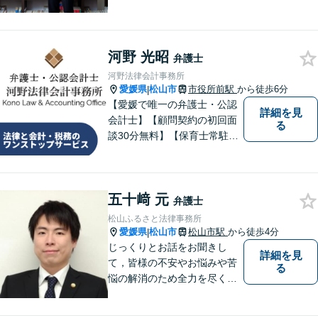
河野 光昭
弁護士
河野法律会計事務所
愛媛県
松山市
市役所前駅
から徒歩6分
|
【愛媛で唯一の弁護士・公認
詳細を見
会計士】【顧問契約の初回面
る
談30分無料】【保育士常駐】
法律及び会計・税務のワンス
トップサービスを提供しま
す。まずは、お気軽にお問合
五十﨑 元
せください。
弁護士
松山ふるさと法律事務所
愛媛県
松山市
松山市駅
から徒歩4分
|
じっくりとお話をお聞きし
詳細を見
て，皆様の不安やお悩みや苦
る
悩の解消のため全力を尽くし
ます。