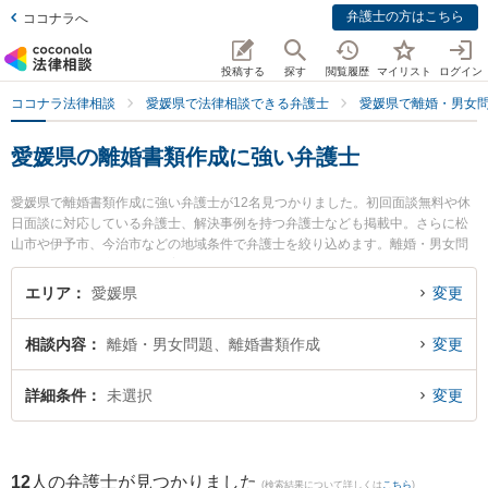
弁護士の方はこちら
ココナラへ
投稿する
探す
閲覧履歴
マイリスト
ログイン
ココナラ法律相談
愛媛県で法律相談できる弁護士
愛媛県で離婚・男女
愛媛県の離婚書類作成に強い弁護士
愛媛県で離婚書類作成に強い弁護士が12名見つかりました。初回面談無料や休
日面談に対応している弁護士、解決事例を持つ弁護士なども掲載中。さらに松
山市や伊予市、今治市などの地域条件で弁護士を絞り込めます。離婚・男女問
題に関係する財産分与や養育費、親権等の細かな分野での絞り込み検索もでき
便利です。特にベリーベスト法律事務所 松山オフィスの東角 祐磨弁護士やふじ
エリア
愛媛県
変更
わら法律事務所の藤原 諭弁護士、弁護士法人龍鳳法律事務所の石山 龍鳳弁護士
のプロフィール情報や弁護士費用、強みなどが注目されています。『愛媛県で
相談内容
離婚・男女問題、離婚書類作成
変更
土日や夜間に発生した離婚書類作成のトラブルを今すぐに弁護士に相談した
い』『離婚書類作成のトラブル解決の実績豊富な近くの弁護士を検索したい』
『初回相談無料で離婚書類作成を法律相談できる愛媛県内の弁護士に相談予約
詳細条件
未選択
変更
したい』などでお困りの相談者さんにおすすめです。
12
人の弁護士が見つかりました
(検索結果について詳しくは
こちら
)