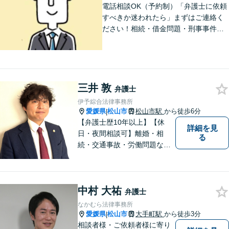
電話相談OK（予約制）「弁護士に依頼
すべきか迷われたら」まずはご連絡く
ださい！相続・借金問題・刑事事件・
訴訟事件など実績多数！弁護士保険の
ご利用も可能です。個人・企業のご相
談に対応。お気軽にご連絡ください。
【勝山町駅3分】
三井 敦
弁護士
伊予綜合法律事務所
愛媛県
松山市
松山市駅
から徒歩6分
|
【弁護士歴10年以上】【休
詳細を見
日・夜間相談可】離婚・相
る
続・交通事故・労働問題など
幅広く対応。丁寧な対話と確
かな専門性で、一人ひとりに
寄り添い納得できる解決を目
中村 大祐
指します【オンライン相談
弁護士
可】【松山市駅徒歩8分】
なかむら法律事務所
愛媛県
松山市
大手町駅
から徒歩3分
|
相談者様・ご依頼者様に寄り