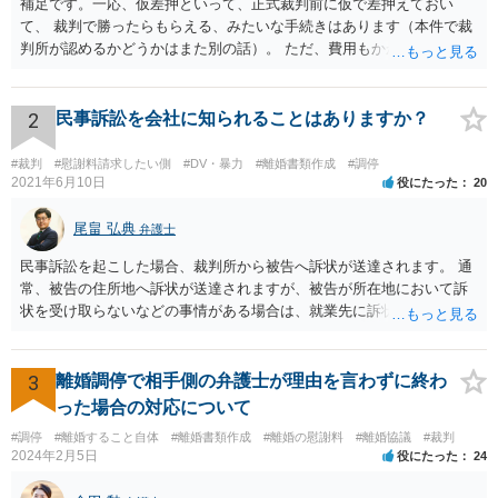
補足です。一応、仮差押といって、正式裁判前に仮で差押えておい
て、 裁判で勝ったらもらえる、みたいな手続きはあります（本件で裁
判所が認めるかどうかはまた別の話）。 ただ、費用もかかりますし、
必ず本件で認められるとも限りませんので、現時点で仮差押を考える
のであれば、 面談相談に行って詳しく話を聞いてみましょう。
2
民事訴訟を会社に知られることはありますか？
#裁判
#慰謝料請求したい側
#DV・暴力
#離婚書類作成
#調停
2021年6月10日
役にたった
20
尾畠 弘典
弁護士
民事訴訟を起こした場合、裁判所から被告へ訴状が送達されます。 通
常、被告の住所地へ訴状が送達されますが、被告が所在地において訴
状を受け取らないなどの事情がある場合は、就業先に訴状が送達され
る可能性があります。 また、例えば就業先におけるわいせつ行為が問
題となっているケースや、目撃者として就業先の従業員がおり、目撃
者に証言してもらうことが必要になるケースなどでは、裁判の追行
3
離婚調停で相手側の弁護士が理由を言わずに終わ
上、就業先に協力を仰がなければならない場合や、就業先の従業員に
った場合の対応について
協力を仰がなければならない場合があります。 また、仮に訴訟におい
#調停
#離婚すること自体
#離婚書類作成
#離婚の慰謝料
#離婚協議
#裁判
ていくらかの賠償が認められたとして、被告がこれを任意に支払わな
2024年2月5日
役にたった
24
い場合は、強制執行を申し立てることで債権の回収を図ることができ
ます。 例えば、被告の給料を差し押さえる場合には、裁判所から被告