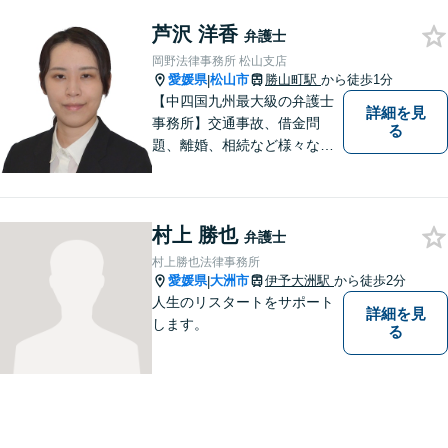
芦沢 洋香
弁護士
岡野法律事務所 松山支店
愛媛県
松山市
勝山町駅
から徒歩1分
|
【中四国九州最大級の弁護士
詳細を見
事務所】交通事故、借金問
る
題、離婚、相続など様々な問
題について、「何度でも無
料」の相談を行っています！
まずはお気軽にご相談くださ
村上 勝也
い！
弁護士
村上勝也法律事務所
愛媛県
大洲市
伊予大洲駅
から徒歩2分
|
人生のリスタートをサポート
詳細を見
します。
る