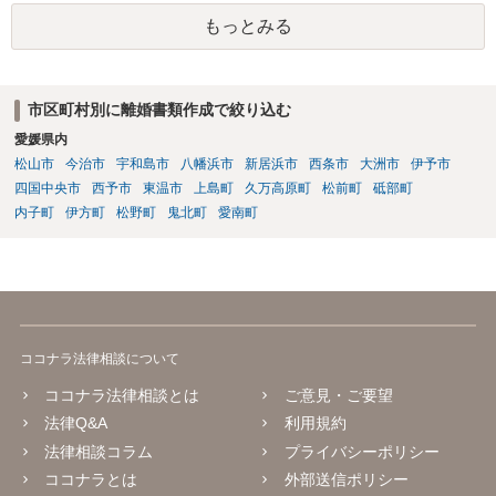
を無くす、不遇を受けるなどの一般的にはそのような事実上の不利益
もっとみる
が生じます。
市区町村別に離婚書類作成で絞り込む
愛媛県内
松山市
今治市
宇和島市
八幡浜市
新居浜市
西条市
大洲市
伊予市
四国中央市
西予市
東温市
上島町
久万高原町
松前町
砥部町
内子町
伊方町
松野町
鬼北町
愛南町
ココナラ法律相談について
ココナラ法律相談とは
ご意見・ご要望
法律Q&A
利用規約
法律相談コラム
プライバシーポリシー
ココナラとは
外部送信ポリシー