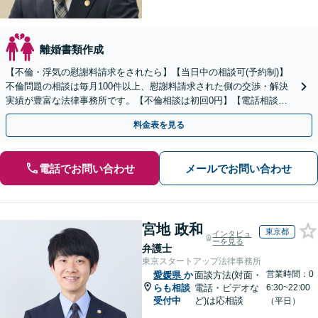
離婚書類作成
【不倫・浮気の慰謝料請求をされたら】【当日中の相談可(予約制)】
不倫問題の相談は毎月100件以上、慰謝料請求された側の交渉・解決
実績が豊富な法律事務所です。【不倫相談は初回0円】【電話相談で
ご契約まで対応可/来所不要】
料金表を見る
電話でお問い合わせ
メールでお問い合わせ
宮地 政和
東京都
インタビュ
ーを見る
弁護士
東京スタートアップ法律事務所
営業時間：0
愛媛県
か
面談方法(対面・
らも相談
電話・ビデオな
6:30~22:00
受付中
ど)は応相談
（平日）