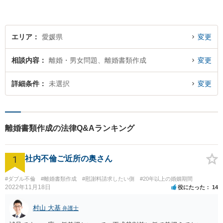
エリア
愛媛県
変更
相談内容
離婚・男女問題、離婚書類作成
変更
詳細条件
未選択
変更
離婚書類作成の法律Q&Aランキング
1
社内不倫ご近所の奥さん
#ダブル不倫
#離婚書類作成
#慰謝料請求したい側
#20年以上の婚姻期間
2022年11月18日
役にたった
14
村山 大基
弁護士