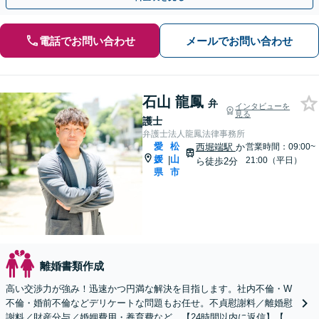
電話でお問い合わせ
メールでお問い合わせ
石山 龍鳳
弁
インタビューを
見る
護士
弁護士法人龍鳳法律事務所
愛
松
西堀端駅
か
営業時間：09:00~
媛
山
|
21:00（平日）
ら徒歩2分
県
市
離婚書類作成
高い交渉力が強み！迅速かつ円満な解決を目指します。社内不倫・W
不倫・婚前不倫などデリケートな問題もお任せ。不貞慰謝料／離婚慰
謝料／財産分与／婚姻費用・養育費など。【24時間以内に返信】【土