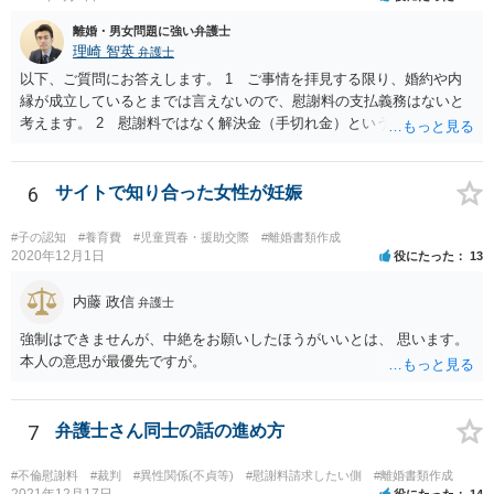
離婚・男女問題に強い弁護士
理崎 智英
弁護士
以下、ご質問にお答えします。 1 ご事情を拝見する限り、婚約や内
縁が成立しているとまでは言えないので、慰謝料の支払義務はないと
考えます。 2 慰謝料ではなく解決金（手切れ金）という名目で数十
万円支払えば良いと思います。 3 今後同じような請求をされないよ
うに合意書を取り交わす必要はあると思います。 4 合意書を取り交
わし、その中で精算条項（一切の債権債務のないことを確認する）を
6
サイトで知り合った女性が妊娠
設ければ、大丈夫です。
#子の認知
#養育費
#児童買春・援助交際
#離婚書類作成
2020年12月1日
役にたった
13
内藤 政信
弁護士
強制はできませんが、中絶をお願いしたほうがいいとは、 思います。
本人の意思が最優先ですが。
7
弁護士さん同士の話の進め方
#不倫慰謝料
#裁判
#異性関係(不貞等)
#慰謝料請求したい側
#離婚書類作成