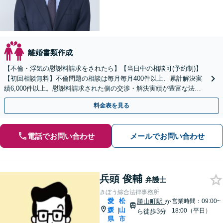
離婚書類作成
【不倫・浮気の慰謝料請求をされたら】【当日中の相談可(予約制)】
【初回相談無料】不倫問題の相談は毎月毎月400件以上、累計解決実
績6,000件以上。慰謝料請求された側の交渉・解決実績が豊富な法律
事務所です。
料金表を見る
電話でお問い合わせ
メールでお問い合わせ
兵頭 俊輔
弁護士
きぼう綜合法律事務所
愛
松
勝山町駅
か
営業時間：09:00~
媛
山
|
18:00（平日）
ら徒歩3分
県
市