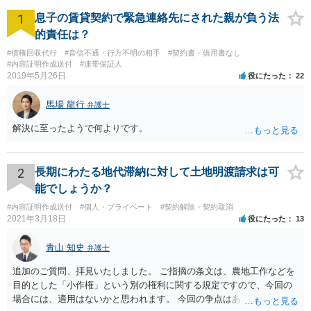
1
息子の賃貸契約で緊急連絡先にされた親が負う法
的責任は？
#債権回収代行
#音信不通・行方不明の相手
#契約書・借用書なし
#内容証明作成送付
#連帯保証人
2019年5月26日
役にたった
22
馬場 龍行
弁護士
解決に至ったようで何よりです。
2
長期にわたる地代滞納に対して土地明渡請求は可
能でしょうか？
#内容証明作成送付
#個人・プライベート
#契約解除・契約取消
2021年3月18日
役にたった
13
青山 知史
弁護士
追加のご質問、拝見いたしました。 ご指摘の条文は、農地工作などを
目的とした「小作権」という別の権利に関する規定ですので、今回の
場合には、適用はないかと思われます。 今回の争点はあくまで、明け