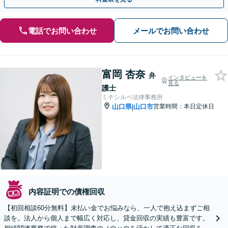
電話でお問い合わせ
メールでお問い合わせ
富岡 杏奈
弁
インタビューを
見る
護士
ミチシルベ法律事務所
山口県
山口市
営業時間：本日定休日
|
内容証明での債権回収
【初回相談60分無料】未払い金でお悩みなら、一人で抱え込まずご相
談を。法人から個人まで幅広く対応し、貸金回収の実績も豊富です。