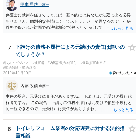
甲本 晃啓
弁護士
弁護士に裁判を任せてしまえば、基本的にはあなたが法廷に出る必要
ありません。個別的な事情によってストラテジーが異なるので、守秘
義務の保たれた対面での法律相談で洗いざらい話して、ベストな方法
を検討してもらってください。
7
下請けの債務不履行による元請けの責任は無いの
でしょうか？
#法人・ビジネス
#被害者
#内容証明作成送付
#遅延損害金回収
#契約解除・契約取消
2019年11月19日
役にたった
4
内藤 政信
弁護士
本件の場合、元受けに責任がありますね。 下請けは、元受けの履行代
行者ですね。 この場合、下請けの債務不履行は元受けの債務不履行と
同一視できるので、元受けには責任がありますね。
8
トイレリフォーム業者の対応遅延に対する法的措
置相談