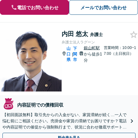
電話でお問い合わせ
メールでお問い合わせ
内田 悠太
弁護士
弁護士法人ラグーン
銀山町駅
営業時間：10:00~1
山
下
7:00（土日祝日）
口
関
から徒歩1
|
県
市
分
内容証明での債権回収
【初回面談無料】取引先からの入金がない、家賃滞納が続く…一人で
悩む前にご相談ください。売掛金や家賃の滞納でお困りですか？電話
や内容証明での催促から強制執行まで、状況に合わせ徹底サポート
【身障者用駐車場あり、近隣に有料駐車場あり】夜間休日対応
料金表を見る