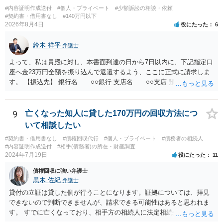
#内容証明作成送付
#個人・プライベート
#少額訴訟の相談・依頼
#契約書・借用書なし
#140万円以下
2026年8月4日
役にたった
6
鈴木 祥平
弁護士
よって、私は貴殿に対し、本書面到達の日から7日以内に、下記指定口
座へ金23万円全額を振り込んで返還するよう、ここに正式に請求しま
す。 【振込先】 銀行名 ○○銀行 支店名 ○○支店 預金種別 普通
口座番号 ○○○○○○○ 口座名義 ○○○○ 万一、上記期限までに返金がな
されない場合には、貴殿には任意に返金する意思がないものと判断
し、やむを得ず、返還金23万円及びこれに対する遅延損害金の支払い
9
亡くなった知人に貸した170万円の回収方法につ
を求める民事訴訟、支払督促その他必要な法的手続を直ちに講じま
いて相談したい
す。 その際には、訴訟に要する費用その他法令上認められる金員につ
#契約書・借用書なし
#債権回収代行
#個人・プライベート
#債務者の相続人
いても併せて請求する予定ですので、あらかじめ申し添えます。 本件
#内容証明作成送付
#相手(債務者)の所在・財産調査
は、貴殿自らが契約を解約したことによって生じた返還義務の履行を
2024年7月19日
役にたった
11
求めるものにすぎません。貴殿の仕入先との取引関係や返金時期など
債権回収に強い弁護士
の内部事情は、私に対する返還義務の発生や履行時期には何ら影響を
黒木 佐紀
弁護士
及ぼすものではありません。 これ以上、本件の解決を不必要に遅延さ
せることなく、誠意をもって速やかに返金手続を履行されるよう、強
貸付の立証は貸した側が行うことになります。証拠については、拝見
く求めます。 以上
できないので判断できませんが、請求できる可能性はあると思われま
す。 すでに亡くなっており、相手方の相続人に法定相続分に応じて請
求していくことになりますが、相続人が相続放棄すると請求すること