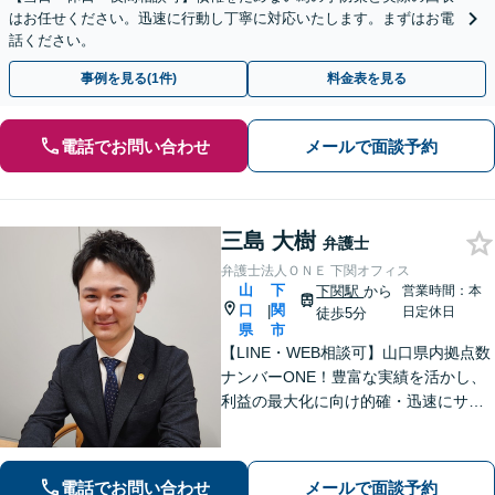
はお任せください。迅速に行動し丁寧に対応いたします。まずはお電
話ください。
事例を見る(1件)
料金表を見る
電話でお問い合わせ
メールで面談予約
三島 大樹
弁護士
弁護士法人ＯＮＥ 下関オフィス
山
下
下関駅
から
営業時間：本
口
関
|
日定休日
徒歩5分
県
市
【LINE・WEB相談可】山口県内拠点数
ナンバーONE！豊富な実績を活かし、
利益の最大化に向け的確・迅速にサポ
ート。法的助言だけでなく、解決後の
未来を見据えたプランをご提案。離婚
問題／交通事故等、あなたの味方とし
電話でお問い合わせ
メールで面談予約