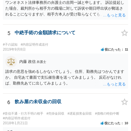
ワンオネスト法律事務所の弁護士の吉岡一誠と申します。 訴訟提起し
た場合、裁判所から相手方の職場に対して訴状や期日呼出状が郵送さ
れることになりますが、相手方本人が受け取らなくても、勤務先の他
の従業員等が受け取ることで送達完了となり、裁判手続を開始できる
可能性があります。 諦めずに追及を続けることで回収に至ることはま
まあるため、少額訴訟につき前向きに検討して良いかと思います。
5
中絶手術の金額請求について
#子の認知
#内容証明作成送付
2019年9月8日
役にたった
11
内藤 政信
弁護士
請求の意思を強めるしかないでしょう。 住所、勤務先はつかんでます
か。 自宅あて書面で支払催告書を送ってみましょう。 反応がなけれ
ば、勤務先あてに出してみましょう。
6
飲み屋の未収金の回収
#音信不通・行方不明の相手
#売掛金回収
#遅延損害金回収
#債権の時効中断
#内容証明作成送付
2018年1月21日
役にたった
10