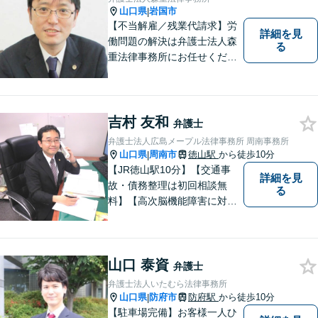
山口県
岩国市
|
【不当解雇／残業代請求】労
詳細を見
働問題の解決は弁護士法人森
る
重法律事務所にお任せくださ
い
吉村 友和
弁護士
弁護士法人広島メープル法律事務所 周南事務所
山口県
周南市
徳山駅
から徒歩10分
|
【JR徳山駅10分】【交通事
詳細を見
故・債務整理は初回相談無
る
料】【高次脳機能障害に対応
可】依頼者の希望や気持ちを
真摯に受け止め、粘り強く対
応。「人生・企業運営のパー
山口 泰資
トナー」として、お客さまに
弁護士
寄り添いますので、お気軽に
弁護士法人いたむら法律事務所
ご相談ください。
山口県
防府市
防府駅
から徒歩10分
|
【駐車場完備】お客様一人ひ