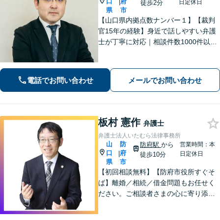
口
府
|
日定休日
徒歩2分
県
市
【山口県内拠点数ナンバー１】【裁判
官15年の経験】身近で話しやすい弁護
士が丁寧に対応｜相談件数1000件以上
の実績をもとに、地域事情に寄り添っ
た適切なアドバイスを提供します。安
心してお任せください。【夜間対応】
電話でお問い合わせ
メールでお問い合わせ
板村 憲作
弁護士
弁護士法人いたむら法律事務所
山
防
防府駅
から
営業時間：本
口
府
|
日定休日
徒歩10分
県
市
【初回相談無料】【防府市役所すぐそ
ば】離婚／相続／借金問題もお任せく
ださい。ご相談者さまの心に寄り添っ
た支援を大切にしています。地元出身
の弁護士が多数在籍しており地域に密