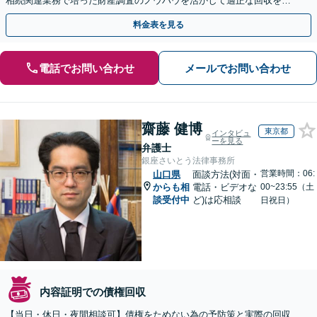
相続関連業務で培った財産調査のノウハウを活かして適正な回収を目
指します。【山口駅徒歩13分】【駐車場完備】
料金表を見る
電話でお問い合わせ
メールでお問い合わせ
齋藤 健博
東京都
インタビュ
ーを見る
弁護士
銀座さいとう法律事務所
営業時間：06:
山口県
面談方法(対面・
からも相
電話・ビデオな
00~23:55（土
談受付中
ど)は応相談
日祝日）
内容証明での債権回収
【当日・休日・夜間相談可】債権をためない為の予防策と実際の回収