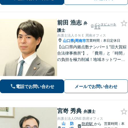
て尽力します【完全個室】【下関駅5
分】
前田 浩志
弁
インタビューを
見る
護士
弁護士法人ＯＮＥ 周南オフィス
山口県
周南市
営業時間：本日定休日
|
【山口県内拠点数ナンバー１"旧大賀綜
合法律事務所"】。「費用」と「時間」
の負担を極力削減！地域ネットワーク
を活用し、依頼者が望む解決を目指し
ます。お気軽にご相談ください。【相
続・遺言に強い】不動産の売却や相続
税対策なども親身に対応◎
電話でお問い合わせ
メールでお問い合わせ
宮嵜 秀典
弁護士
弁護士法人ONE 防府オフィス
山
防
防府駅
から
営業時間：本