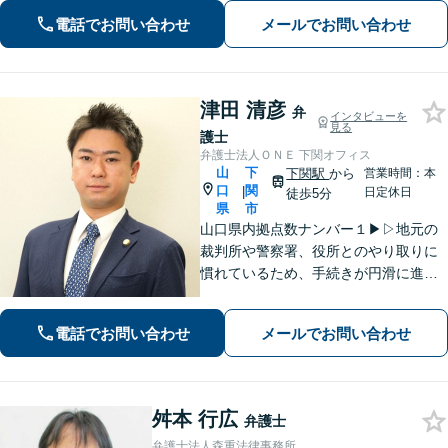
着した事務所です。お気軽にご相談く
電話でお問い合わせ
メールでお問い合わせ
ださい！
津田 清彦
弁
インタビューを
見る
護士
弁護士法人ＯＮＥ 下関オフィス
山
下
下関駅
から
営業時間：本
口
関
|
日定休日
徒歩5分
県
市
山口県内拠点数ナンバー１▶︎▷地元の
裁判所や警察署、役所とのやり取りに
慣れているため、手続きが円滑に進み
ます。また、「近くに事務所がある」
ことで、仕事帰りや急な事態でも相談
電話でお問い合わせ
メールでお問い合わせ
に行きやすくなります。法律トラブル
は「地域密着」の当事務所にご相談く
ださい。
舛本 行広
弁護士
弁護士法人森重法律事務所