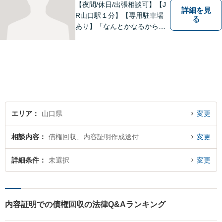
【夜間/休日/出張相談可】【J
詳細を見
R山口駅１分】【専用駐車場
る
あり】「なんとかなるから大
丈夫」ではなく、まずはその
お悩みをお聞かせください。
個人・法人問わず、お困りの
方はお気軽にご相談くださ
い。
エリア
山口県
変更
相談内容
債権回収、内容証明作成送付
変更
詳細条件
未選択
変更
内容証明での債権回収の法律Q&Aランキング