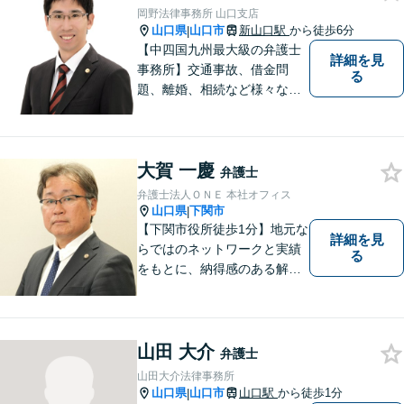
事案を検討し、最適の解決方
岡野法律事務所 山口支店
法を探ります。
山口県
山口市
新山口駅
から徒歩6分
|
【中四国九州最大級の弁護士
詳細を見
事務所】交通事故、借金問
る
題、離婚、相続など様々な問
題について、「何度でも無
料」の相談を行っています！
まずはお気軽にご相談くださ
大賀 一慶
い！
弁護士
弁護士法人ＯＮＥ 本社オフィス
山口県
下関市
|
【下関市役所徒歩1分】地元な
詳細を見
らではのネットワークと実績
る
をもとに、納得感のある解決
策をサポート！お悩みの方は
お気軽にご相談ください。
山田 大介
弁護士
山田大介法律事務所
山口県
山口市
山口駅
から徒歩1分
|