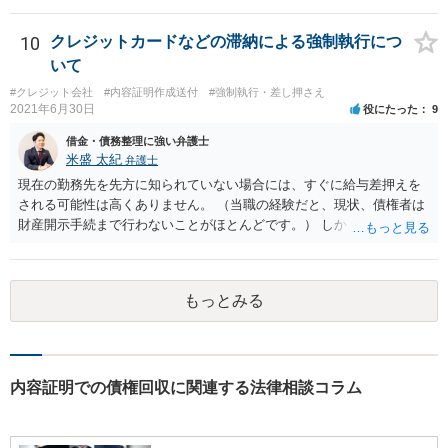
が難しくなります。 お早めに相続人に請求していくか、それが難しい
場合は、弁護士に相談されるのがよろしいかと思います。
10
クレジットカードなどの滞納による強制執行につ
いて
#クレジット会社
#内容証明作成送付
#強制執行・差し押さえ
2021年6月30日
役にたった
9
借金・債務整理に強い弁護士
米盛 太紀
弁護士
現在の勤務先を先方に知られていない場合には、すぐに給与差押えを
される可能性は高くありません。 （当職の経験だと、現状、債権者は
財産開示手続まで行わないことがほとんどです。） しかしながら、一
度判決が出ている以上、いつ強制執行が行われても不思議ではない状
況です。 そのため、分割払いが困難ということであれば破産や個人再
生も検討した方が良いと思います。 もっとも、無視をし続けたとして
もっとみる
も、刑事罰に問われることはありませんので、その点はご安心くださ
い。 どのような手続きを行うかは、相談者様の現在の生活状況等によ
っても異なりますので、まずはお近くの弁護士に法律相談することを
おすすめします。
内容証明での債権回収に関連する法律相談コラム