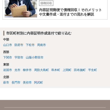
債権回収
内容証明郵便で債権回収！そのメリット
や文書作成・送付までの流れを解説
市区町村別に内容証明作成送付で絞り込む
中部
山口市
防府市
下松市
周南市
西部
下関市
宇部市
山陽小野田市
東部
岩国市
光市
柳井市
周防大島町
和木町
上関町
田布施町
平生町
北部
萩市
長門市
美祢市
阿武町