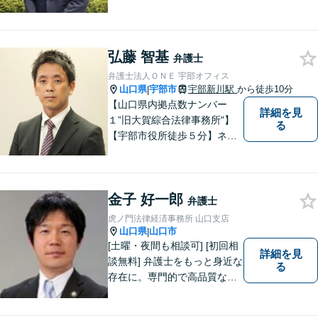
手伝い！離婚問題／相続問題
／企業法務など、幅広い法律
トラブルに対応。【初回面談
弘藤 智基
無料】お気軽にご相談くださ
弁護士
い。
弁護士法人ＯＮＥ 宇部オフィス
山口県
宇部市
宇部新川駅
から徒歩10分
|
【山口県内拠点数ナンバー
詳細を見
１”旧大賀綜合法律事務所"】
る
【宇部市役所徒歩５分】ネッ
トワークを活かし、寄り添い
ながらサポートをいたしま
す。お困りの方はお気軽にご
金子 好一郎
相談ください。
弁護士
虎ノ門法律経済事務所 山口支店
山口県
山口市
|
[土曜・夜間も相談可] [初回相
詳細を見
談無料] 弁護士をもっと身近な
る
存在に。専門的で高品質なリ
ーガルサービスを提供しま
す。