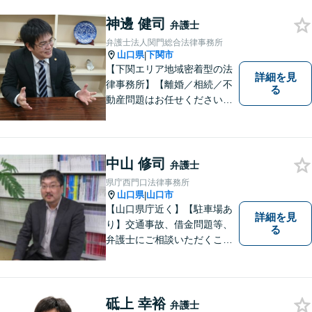
神邊 健司
弁護士
弁護士法人関門総合法律事務所
山口県
下関市
|
【下関エリア地域密着型の法
詳細を見
律事務所】【離婚／相続／不
る
動産問題はお任せください】
法テラス可！小さな問題であ
っても、不安は抱え込まずご
相談ください。お一人おひと
りの声を大切にし、適切な解
中山 修司
弁護士
決方法をご提案いたします。
県庁西門口法律事務所
山口県
山口市
|
【山口県庁近く】【駐車場あ
詳細を見
り】交通事故、借金問題等、
る
弁護士にご相談いただくこと
で解決の道筋が開ける可能性
が高まります。ぜひ一度ご相
談ください。専門知識を有す
る弁護士が、客観的視点から
砥上 幸裕
弁護士