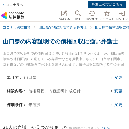
弁護士の方はこちら
ココナラへ
投稿する
探す
閲覧履歴
マイリスト
ログイン
ココナラ法律相談
山口県で法律相談できる弁護士
山口県で債権回収に
山口県の内容証明での債権回収に強い弁護士
山口県で内容証明での債権回収に強い弁護士が21名見つかりました。初回面談
無料や休日面談に対応している弁護士なども掲載中。さらに山口市や下関市、
防府市などの地域条件で弁護士を絞り込めます。債権回収に関係する売掛金回
収や債権回収代行、債権の時効中断等の細かな分野での絞り込み検索もでき便
利です。特にミチシルベ法律事務所の川上 弘達弁護士やせとうち総合法律事務
エリア
山口県
変更
所の伊藤 政弘弁護士、弁護士法人ラグーンの内田 悠太弁護士のプロフィール情
報や弁護士費用、強みなどが注目されています。『山口県で土日や夜間に発生
相談内容
債権回収、内容証明作成送付
変更
した内容証明での債権回収のトラブルを今すぐに弁護士に相談したい』『内容
証明での債権回収のトラブル解決の実績豊富な近くの弁護士を検索したい』
『初回相談無料で内容証明での債権回収を法律相談できる山口県内の弁護士に
詳細条件
未選択
変更
相談予約したい』などでお困りの相談者さんにおすすめです。
21
人の弁護士が見つかりました
(検索結果について詳しくは
こちら
)