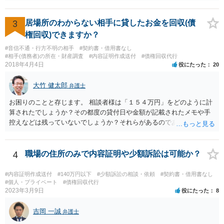
渡し請求の前提となる、賃貸借契約が有効に解除されているか否かに
なりますが、複数の先生方も述べておられる通り、一般的に解除が認
められる事案と比べても、今回は賃料未払の期間が長いですので、ご
3
居場所のわからない相手に貸したお金を回収(債
記載の事情だけを踏まえれば、解除に基づく明渡しが認められる見込
権回収)できますか？
みはある事案かと思われます。
#音信不通・行方不明の相手
#契約書・借用書なし
#相手(債務者)の所在・財産調査
#内容証明作成送付
#債権回収代行
2018年4月4日
役にたった
20
大竹 健太郎
弁護士
お困りのことと存じます。 相談者様は「１５４万円」をどのように計
算されたでしょうか？その都度の貸付日や金額が記載されたメモや手
控えなどは残っていないでしょうか？それらがあるのであればメール
と共に証拠として用いることが可能です。メールについては内容次第
です。 彼の住所については住民票上の住所であれば調査することは可
能です。 弁護士に依頼した際の費用にいては現在弁護士費用が自由化
4
職場の住所のみで内容証明や少額訴訟は可能か？
されており法律事務所によって異なりますので、あくまで目安となり
ますが、交渉を依頼すると①着手金が請求額×8％or10万円の高い方、
#内容証明作成送付
#140万円以下
#少額訴訟の相談・依頼
#契約書・借用書なし
②成功報酬が16％、③実費というところでしょうか。法律事務所によ
#個人・プライベート
#債権回収代行
2023年3月9日
役にたった
8
っては別途日当を請求するところもあると思います。 勝訴の見込みや
回収の見込み、私にご依頼いただいた場合の費用については、詳細を
吉岡 一誠
お伺いできればお伝えさせていただきますので、宜しければ、個別に
弁護士
ご連絡頂けますと幸いです。 宜しくお願い致します。