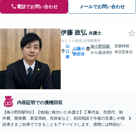
電話でお問い合わせ
メールでお問い合わせ
伊藤 政弘
弁護士
せとうち総合法律事務所
山
南小野田駅
営業時間：
山陽小
口
|
本日定休日
から徒歩9分
野田市
県
内容証明での債権回収
【南小野田駅9分】【地域に根付いた弁護士】工事代金、売買代、制
作費、開発費、家賃滞納、売掛金など。初回相談で今後の見通しや相
談者さまご自身でできることをアドバイスします。債権には時効があ
るので、お早めにご相談ください【WEB面談OK】