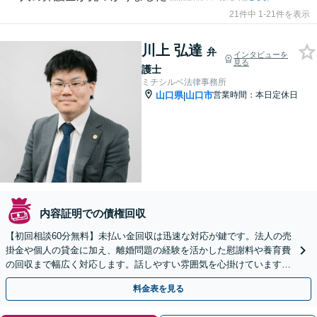
21件中 1-21件を表示
川上 弘達
弁
インタビューを
見る
護士
ミチシルベ法律事務所
山口県
山口市
営業時間：本日定休日
|
内容証明での債権回収
【初回相談60分無料】未払い金回収は迅速な対応が鍵です。法人の売
掛金や個人の貸金に加え、離婚問題の経験を活かした慰謝料や養育費
の回収まで幅広く対応します。話しやすい雰囲気を心掛けています。
ぜひご相談ください【山口駅徒歩13分】【駐車場完備】
料金表を見る