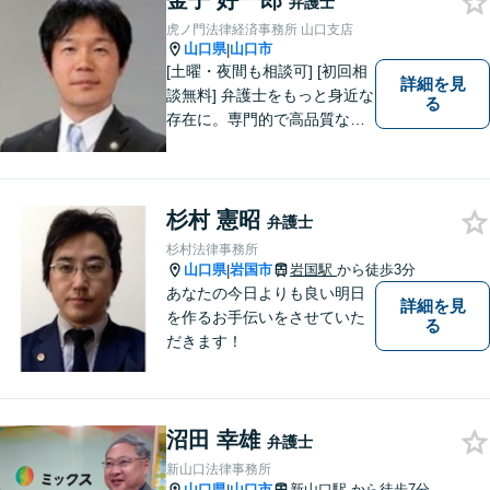
金子 好一郎
弁護士
虎ノ門法律経済事務所 山口支店
山口県
山口市
|
[土曜・夜間も相談可] [初回相
詳細を見
談無料] 弁護士をもっと身近な
る
存在に。専門的で高品質なリ
ーガルサービスを提供しま
す。
杉村 憲昭
弁護士
杉村法律事務所
山口県
岩国市
岩国駅
から徒歩3分
|
あなたの今日よりも良い明日
詳細を見
を作るお手伝いをさせていた
る
だきます！
沼田 幸雄
弁護士
新山口法律事務所
山口県
山口市
新山口駅
から徒歩7分