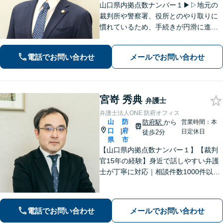
山口県内拠点数ナンバー１▶︎▷地元の
裁判所や警察署、役所とのやり取りに
慣れているため、手続きが円滑に進み
ます。また、「近くに事務所がある」
ことで、仕事帰りや急な事態でも相談
電話でお問い合わせ
メールでお問い合わせ
に行きやすくなります。法律トラブル
は「地域密着」の当事務所にご相談く
ださい。
宮嵜 秀典
弁護士
弁護士法人ONE 防府オフィス
山
防
防府駅
から
営業時間：本
口
府
|
日定休日
徒歩2分
県
市
【山口県内拠点数ナンバー１】【裁判
官15年の経験】身近で話しやすい弁護
士が丁寧に対応｜相談件数1000件以上
の実績をもとに、地域事情に寄り添っ
た適切なアドバイスを提供します。安
心してお任せください。【夜間対応】
電話でお問い合わせ
メールでお問い合わせ