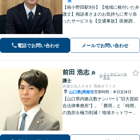
県
【南小野田駅9分】【地域に根付いた弁
護士】相談者さまのお気持ちに寄り添
ったサービスを【交通事故】医療調査
を徹底的に行い、然るべき補償を受け
られるようサポートします【相続】事
実調査と判例をリサーチし、不公平感
電話でお問い合わせ
メールでお問い合わせ
のない相続を実現【WEB面談】
前田 浩志
弁
インタビューを
見る
護士
弁護士法人ＯＮＥ 周南オフィス
山口県
周南市
営業時間：本日定休日
|
【山口県内拠点数ナンバー１"旧大賀綜
合法律事務所"】。「費用」と「時間」
の負担を極力削減！地域ネットワーク
を活用し、依頼者が望む解決を目指し
ます。お気軽にご相談ください。【相
続・遺言に強い】不動産の売却や相続