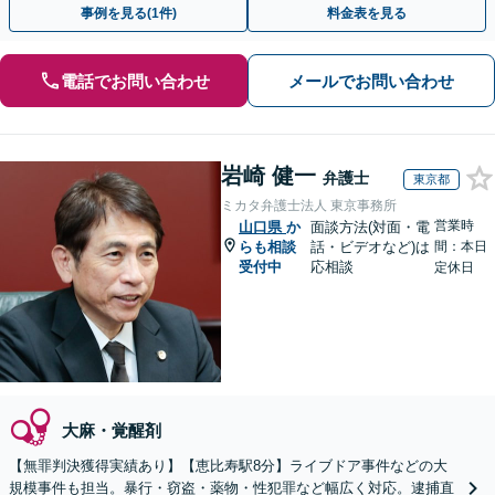
事例を見る(1件)
料金表を見る
電話でお問い合わせ
メールでお問い合わせ
岩崎 健一
弁護士
東京都
ミカタ弁護士法人 東京事務所
営業時
山口県
か
面談方法(対面・電
らも相談
話・ビデオなど)は
間：本日
受付中
応相談
定休日
大麻・覚醒剤
【無罪判決獲得実績あり】【恵比寿駅8分】ライブドア事件などの大
規模事件も担当。暴行・窃盗・薬物・性犯罪など幅広く対応。逮捕直