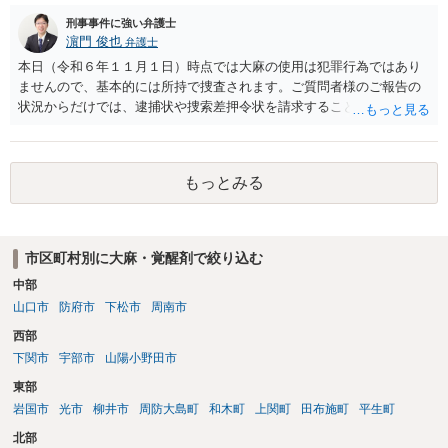
ます。
刑事事件に強い弁護士
濵門 俊也
弁護士
本日（令和６年１１月１日）時点では大麻の使用は犯罪行為ではあり
ませんので、基本的には所持で捜査されます。ご質問者様のご報告の
状況からだけでは、逮捕状や捜索差押令状を請求することは難しいと
思います。
もっとみる
市区町村別に大麻・覚醒剤で絞り込む
中部
山口市
防府市
下松市
周南市
西部
下関市
宇部市
山陽小野田市
東部
岩国市
光市
柳井市
周防大島町
和木町
上関町
田布施町
平生町
北部