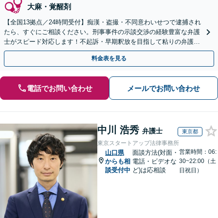
大麻・覚醒剤
【全国13拠点／24時間受付】痴漢・盗撮・不同意わいせつで逮捕され
たら、すぐにご相談ください。刑事事件の示談交渉の経験豊富な弁護
士がスピード対応します！不起訴・早期釈放を目指して粘りの弁護活
動を行います。
料金表を見る
電話でお問い合わせ
メールでお問い合わせ
中川 浩秀
弁護士
東京都
東京スタートアップ法律事務所
営業時間：06:
山口県
面談方法(対面・
からも相
電話・ビデオな
30~22:00（土
談受付中
ど)は応相談
日祝日）