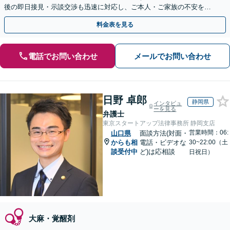
後の即日接見・示談交渉も迅速に対応し、ご本人・ご家族の不安を最
小限に抑えます。【初回相談可能】【WEB面談可能】
料金表を見る
電話でお問い合わせ
メールでお問い合わせ
日野 卓郎
静岡県
インタビュ
ーを見る
弁護士
東京スタートアップ法律事務所 静岡支店
営業時間：06:
山口県
面談方法(対面・
からも相
電話・ビデオな
30~22:00（土
談受付中
ど)は応相談
日祝日）
大麻・覚醒剤