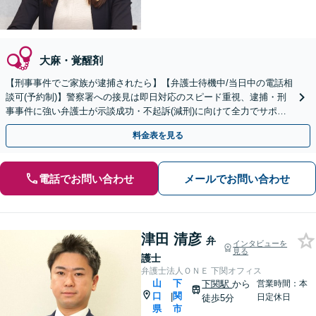
大麻・覚醒剤
【刑事事件でご家族が逮捕されたら】【弁護士待機中/当日中の電話相
談可(予約制)】警察署への接見は即日対応のスピード重視、逮捕・刑
事事件に強い弁護士が示談成功・不起訴(減刑)に向けて全力でサポー
トします。【加害者側の相談専門】
料金表を見る
電話でお問い合わせ
メールでお問い合わせ
津田 清彦
弁
インタビューを
見る
護士
弁護士法人ＯＮＥ 下関オフィス
山
下
下関駅
から
営業時間：本
口
関
|
日定休日
徒歩5分
県
市