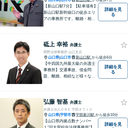
|
【新山口駅7分】【駐車場有】
詳細を見
新山口駅新幹線口の徒歩エリ
る
アの事務所です。離婚・相続
などの家庭紛争、個別労使紛
争などを中心として相談をさ
せていただいております。気
砥上 幸裕
になることがあれば、おたず
弁護士
ねください。
岡野法律事務所 山口支店
山口県
山口市
新山口駅
から徒歩6分
|
【中四国九州最大級の弁護士
詳細を見
事務所】交通事故、借金問
る
題、離婚、相続など様々な問
題について、「何度でも無
料」の相談を行っています！
まずはお気軽にご相談くださ
弘藤 智基
い！
弁護士
弁護士法人ＯＮＥ 宇部オフィス
山口県
宇部市
宇部新川駅
から徒歩10分
|
【山口県内拠点数ナンバー
詳細を見
１”旧大賀綜合法律事務所"】