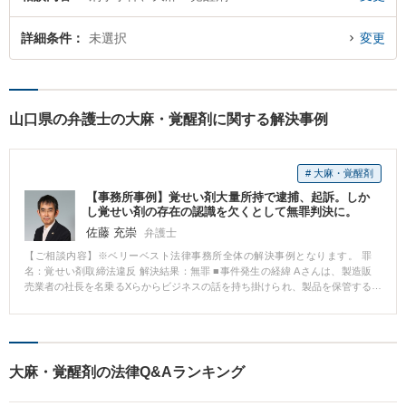
詳細条件
未選択
変更
山口県の弁護士の大麻・覚醒剤に関する解決事例
# 大麻・覚醒剤
【事務所事例】覚せい剤大量所持で逮捕、起訴。しか
し覚せい剤の存在の認識を欠くとして無罪判決に。
佐藤 充崇
弁護士
【ご相談内容】※ベリーベスト法律事務所全体の解決事例となります。 罪
名：覚せい剤取締法違反 解決結果：無罪 ■事件発生の経緯 Aさんは、製造販
売業者の社長を名乗るXらからビジネスの話を持ち掛けられ、製品を保管する
倉庫を借りた上、Xらから連絡を受けて、外国から日本へと製品を輸入する手
続を行いました。 ところが、倉庫に届いた製品には記載上の不備があり、A
さんは不可解に思ったことから、書類の確認と話し合いを求めて、国外にい
るXのもとへ向けて出国しました。 しかし、その翌日、Xの部下らがAさんの
倉庫に侵入し、製品の中身を持ち出そうとしました。通報を受けて警察が臨
大麻・覚醒剤の法律Q&Aランキング
場した際、Aさんの倉庫内にあった製品の中からは、膨大な量の覚せい剤が発
見されました。 その後、帰国したAさんは覚せい剤取締法違反（営利目的所