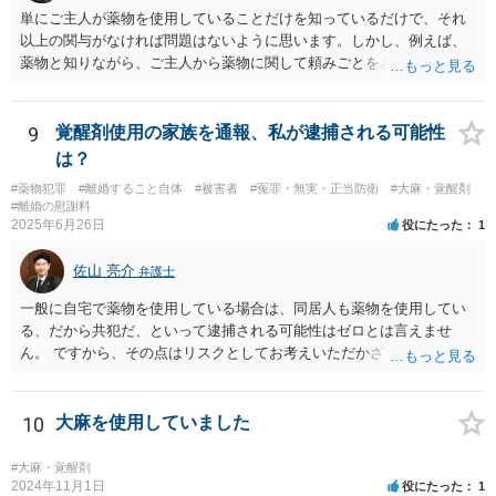
単にご主人が薬物を使用していることだけを知っているだけで、それ
以上の関与がなければ問題はないように思います。しかし、例えば、
薬物と知りながら、ご主人から薬物に関して頼みごとをされてそれに
応じたなどの事情があれば頼み事の内容如何では共犯を疑わる可能性
があると思います。少なくとも警察から参考人として事情聴取は受け
ると思います。 思うということ以上に確定的な回答をすることは難し
9
覚醒剤使用の家族を通報、私が逮捕される可能性
いです。 回答になっているかどうか不明ですが、よろしくお願いいた
は？
します。
#薬物犯罪
#離婚すること自体
#被害者
#冤罪・無実・正当防衛
#大麻・覚醒剤
#離婚の慰謝料
2025年6月26日
役にたった
1
佐山 亮介
弁護士
一般に自宅で薬物を使用している場合は、同居人も薬物を使用してい
る、だから共犯だ、といって逮捕される可能性はゼロとは言えませ
ん。 ですから、その点はリスクとしてお考えいただかざるを得ないと
思います。 離婚を見越し、かつ通報もしたいということであれば、弁
護士の支援はほぼ必須と思っていただいた方が良いと考えます。 弁護
士費用の確保（場合によっては法テラスの利用）、ご主人が逮捕され
10
大麻を使用していました
た後に身を隠すためのシェルターや転居先の確保調整を行い、タイミ
ングを見計らって弁護士同席で警察に相談しに行き、以後はシェルタ
#大麻・覚醒剤
ーに身を隠しながら離婚調停・離婚訴訟を進めていくのが良いと考え
2024年11月1日
役にたった
1