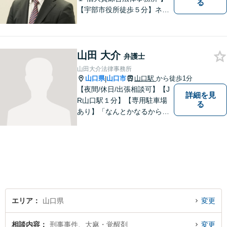
る
【宇部市役所徒歩５分】ネッ
トワークを活かし、寄り添い
ながらサポートをいたしま
す。お困りの方はお気軽にご
山田 大介
相談ください。
弁護士
山田大介法律事務所
山口県
山口市
山口駅
から徒歩1分
|
【夜間/休日/出張相談可】【J
詳細を見
R山口駅１分】【専用駐車場
る
あり】「なんとかなるから大
丈夫」ではなく、まずはその
お悩みをお聞かせください。
個人・法人問わず、お困りの
方はお気軽にご相談くださ
い。
エリア
山口県
変更
相談内容
刑事事件、大麻・覚醒剤
変更