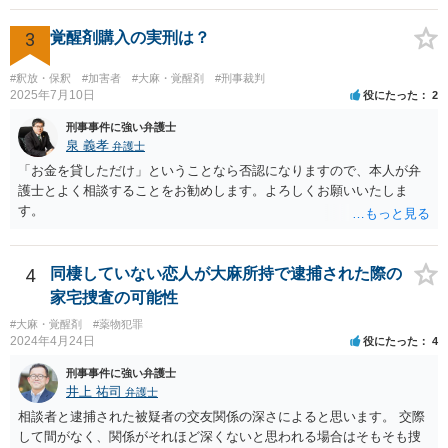
3
覚醒剤購入の実刑は？
#釈放・保釈
#加害者
#大麻・覚醒剤
#刑事裁判
2025年7月10日
役にたった
2
刑事事件に強い弁護士
泉 義孝
弁護士
「お金を貸しただけ」ということなら否認になりますので、本人が弁
護士とよく相談することをお勧めします。よろしくお願いいたしま
す。
4
同棲していない恋人が大麻所持で逮捕された際の
家宅捜査の可能性
#大麻・覚醒剤
#薬物犯罪
2024年4月24日
役にたった
4
刑事事件に強い弁護士
井上 祐司
弁護士
相談者と逮捕された被疑者の交友関係の深さによると思います。 交際
して間がなく、関係がそれほど深くないと思われる場合はそもそも捜