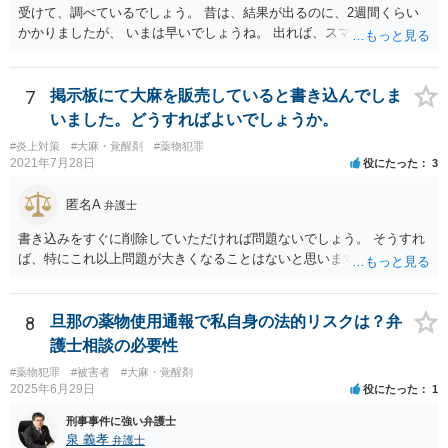
受けて、調べているでしょう。 昔は、結果が出るのに、2週間くらい
かかりましたが、 いまは早いでしょうね。 出れば、スマホの押収と家
宅捜索ですね。
7
掲示板にて大麻を販売していると書き込んでしま
いました。どうすればよいでしょうか。
#炎上対策
#大麻・覚醒剤
#薬物犯罪
2021年7月28日
役にたった
3
匿名A
弁護士
書き込みをすぐに削除していただければ問題ないでしょう。 そうすれ
ば、特にこれ以上問題が大きくなることはないと思いますよ。
8
旦那の薬物使用通報で私自身の法的リスクは？弁
護士相談の必要性
#薬物犯罪
#被害者
#大麻・覚醒剤
2025年6月29日
役にたった
1
刑事事件に強い弁護士
泉 義孝
弁護士