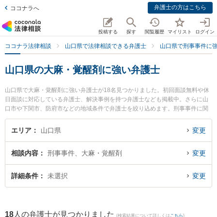
弁護士の方はこちら
ココナラへ
投稿する
探す
閲覧履歴
マイリスト
ログイン
ココナラ法律相談
山口県で法律相談できる弁護士
山口県で刑事事件に
山口県の大麻・覚醒剤に強い弁護士
山口県で大麻・覚醒剤に強い弁護士が18名見つかりました。初回面談無料や休
日面談に対応している弁護士、解決事例を持つ弁護士なども掲載中。さらに山
口市や下関市、防府市などの地域条件で弁護士を絞り込めます。刑事事件に関
係する加害者側や少年事件、再犯・前科あり等の細かな分野での絞り込み検索
もでき便利です。特にミチシルベ法律事務所の川上 弘達弁護士や弁護士法人ラ
エリア
山口県
変更
グーンの湊 奈都美弁護士、ベリーベスト法律事務所 山口オフィスの佐藤 充崇
弁護士のプロフィール情報や弁護士費用、強みなどが注目されています。『山
相談内容
刑事事件、大麻・覚醒剤
変更
口県で土日や夜間に発生した大麻・覚醒剤のトラブルを今すぐに弁護士に相談
したい』『大麻・覚醒剤のトラブル解決の実績豊富な近くの弁護士を検索した
い』『初回相談無料で大麻・覚醒剤を法律相談できる山口県内の弁護士に相談
詳細条件
未選択
変更
予約したい』などでお困りの相談者さんにおすすめです。
18
人の弁護士が見つかりました
(検索結果について詳しくは
こちら
)