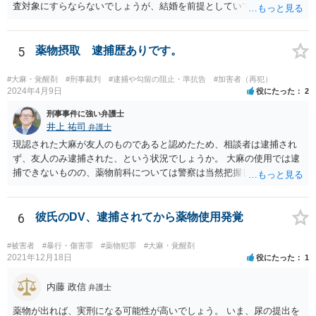
査対象にすらならないでしょうが、結婚を前提としていて、頻繁にLIN
E等のやり取りをしており、そのやり取りの中に薬物の存在を疑わせる
ものがある、という事情が存在する場合、まずは任意での参考人聴取
が行われ、その結果を受けて捜索差押許可状の発布を検討する、とい
5
薬物摂取 逮捕歴ありです。
う流れになるでしょう。 恋人にあたる方とのやり取り中に薬物の存在
を疑われるやり取りが一切なく、共同所持が疑われる状況にないので
#大麻・覚醒剤
#刑事裁判
#逮捕や勾留の阻止・準抗告
#加害者（再犯）
あれば、心配は特に必要ないかと思われます。
2024年4月9日
役にたった
2
刑事事件に強い弁護士
井上 祐司
弁護士
現認された大麻が友人のものであると認めたため、相談者は逮捕され
ず、友人のみ逮捕された、という状況でしょうか。 大麻の使用では逮
捕できないものの、薬物前科については警察は当然把握しているた
め、共同所持や譲渡の有無等について、参考人として警察から話を聞
かれることはありるると思います。
6
彼氏のDV、逮捕されてから薬物使用発覚
#被害者
#暴行・傷害罪
#薬物犯罪
#大麻・覚醒剤
2021年12月18日
役にたった
1
内藤 政信
弁護士
薬物が出れば、実刑になる可能性が高いでしょう。 いま、尿の提出を