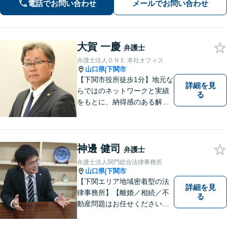
税対策なども親身に対応◎
電話でお問い合わせ
メールでお問い合わせ
大賀 一慶
弁護士
弁護士法人ＯＮＥ 本社オフィス
山口県
下関市
|
【下関市役所徒歩1分】地元な
詳細を見
らではのネットワークと実績
る
をもとに、納得感のある解決
策をサポート！お悩みの方は
お気軽にご相談ください。
神邊 健司
弁護士
弁護士法人関門総合法律事務所
山口県
下関市
|
【下関エリア地域密着型の法
詳細を見
律事務所】【離婚／相続／不
る
動産問題はお任せください】
法テラス可！小さな問題であ
っても、不安は抱え込まずご