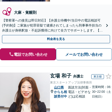
大麻・覚醒剤
【警察署への接見は即日対応】【弁護士待機中/当日中の電話相談可
(予約制)】ご家族が犯罪容疑で逮捕されてしまったら刑事事件担当の
弁護士が身柄釈放・不起訴獲得に向けて全力でサポートします。【毎
月100名以上の相談実績】【全国対応】
料金表を見る
電話でお問い合わせ
メールでお問い合わせ
玄場 和子
弁護士
東京都
東京スタートアップ法律事務所
営業時間：06:
山口県
面談方法(対面・
からも相
電話・ビデオな
30~22:00（土
談受付中
ど)は応相談
日祝日）