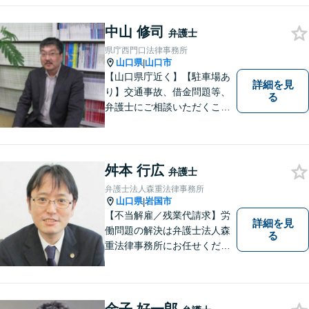
相談ください。お一人おひと
りの声を大切にし、適切な解
中山 修司
弁護士
決方法をご提案いたします。
県庁西門口法律事務所
山口県
山口市
|
【山口県庁近く】【駐車場あ
詳細を見
り】交通事故、借金問題等、
る
弁護士にご相談いただくこと
で解決の道筋が開ける可能性
が高まります。ぜひ一度ご相
談ください。専門知識を有す
る弁護士が、客観的視点から
舛本 行広
弁護士
事案を検討し、最適の解決方
弁護士法人森重法律事務所
法を探ります。
山口県
岩国市
|
【不当解雇／残業代請求】労
詳細を見
働問題の解決は弁護士法人森
る
重法律事務所にお任せくださ
い