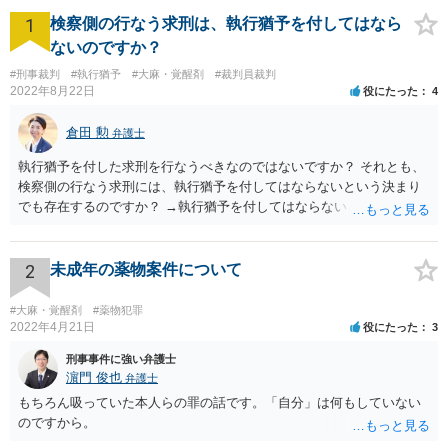
持）の疑いで逮捕されました。 ■相談～解決の流れ 初回接見時から、Aさんは
1
覚せい剤が製品に隠匿されているとは知らなかったと述べており、Aさんの話
検察側の行なう求刑は、執行猶予を付してはなら
は具体的で真に迫るものがありました。 当事務所の弁護士もAさんの無実を
ないのですか？
信じて、一貫した無罪主張を続けました。 Aさんは起訴され、検察官は、Aさ
んには覚せい剤所持の認識があったと主張しましたが、当事務所の弁護士
#刑事裁判
#執行猶予
#大麻・覚醒剤
#裁判員裁判
は、当時Aさんは生じた疑問を払拭すべく行動しており、覚せい剤の隠匿を知
2022年8月22日
役にたった
4
っている者の行動とは考えられないこと、税関や運送業者でさえ気が付かな
かった覚せい剤の存在をAさんは認識していたはずだというのは無理があるこ
倉田 勲
弁護士
と、Aさんは覚せい剤保管の対価と呼べるような金員をXらから受け取ってい
ないこと、などを主張しました。 公判では多数の書証や長時間にわたる被告
執行猶予を付した求刑を行なうべきなのではないですか？ それとも、
人質問を経ましたが、裁判所は、Aさんに覚せい剤所持の認識があったと認め
検察側の行なう求刑には、執行猶予を付してはならないという決まり
るには疑いが残るとして、無罪判決を言い渡しました。 ■解決のポイント 本
でも存在するのですか？ →執行猶予を付してはならないという決まり
件の最大の争点は、Aさん自身に覚せい剤所持の認識があったか否かでした。
はないはずです。 逆に決まりがない以上検察が行う求刑内容ついては
検察官は、間接事実を積み重ねることによってこれを立証しようとしました
が、当事務所の弁護士は、それらの間接事実をもってしてもAさんが覚せい剤
検察サイドに裁量があります。検察側に裁量がある求刑内容について
の存在を認識していたという結論は導かれない旨を説得的に主張するととも
どうすべきかをこの場で尋ねられても、弁護人サイドとしてはお答え
2
未成年の薬物案件について
に、反対に、Aさんが覚せい剤の存在を知らなかったことをうかがわせる事実
しようがありません。
を挙げていきました。 その結果、無罪判決を勝ち取ることができ、無実のA
#大麻・覚醒剤
さんを冤罪から守ることができました。
#薬物犯罪
2022年4月21日
役にたった
3
刑事事件に強い弁護士
濵門 俊也
弁護士
もちろん吸っていた本人らの罪の話です。「自分」は何もしていない
のですから。