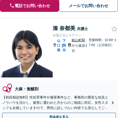
電話でお問い合わせ
メールでお問い合わせ
湊 奈都美
弁護士
弁護士法人ラグーン
銀山町駅
営業時間：10:00~1
山
下
7:00（土日祝日）
口
関
から徒歩1
|
県
市
分
大麻・覚醒剤
【初回相談無料】性犯罪事件や傷害事件など、事務所の豊富な知見と
ノウハウを活かし、被害に遭われた方からのご相談に対応。女性スタ
ッフも在籍していますので、男性に話しづらい内容でも安心してご相
談ください【完全個室で対応】【休日・夜間相談可】
料金表を見る