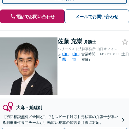
電話でお問い合わせ
メールでお問い合わせ
佐藤 充崇
弁護士
ベリーベスト法律事務所 山口オフィス
山口
山口
営業時間：09:30~18:00（土日
|
県
市
祝日）
大麻・覚醒剤
【初回相談無料／全国どこでもスピード対応】元検事の弁護士が率い
る刑事事件専門チームが、幅広い犯罪の加害者弁護に対応。