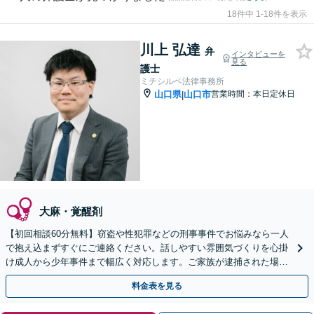
18件中 1-18件を表示
川上 弘達
弁
インタビューを
見る
護士
ミチシルベ法律事務所
山口県
山口市
営業時間：本日定休日
|
大麻・覚醒剤
【初回相談60分無料】窃盗や性犯罪などの刑事事件でお悩みなら一人
で抱え込まずすぐにご連絡ください。話しやすい雰囲気づくりを心掛
け成人から少年事件まで幅広く対応します。ご家族が逮捕された場合
も迅速にサポート。【web面談可能】
料金表を見る