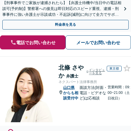
【刑事事件でご家族が逮捕されたら】【弁護士待機中/当日中の電話相
談可(予約制)】警察署への接見は即日対応のスピード重視、逮捕・刑
事事件に強い弁護士が示談成功・不起訴(減刑)に向けて全力でサポー
トします。【加害者側の相談専門】
料金表を見る
電話でお問い合わせ
メールでお問い合わせ
北條 さや
東京都
インタビュ
ーを見る
か
弁護士
ネクスパート法律事務所
営業時間：09:
山口県
面談方法(対面・
からも相
電話・ビデオな
00~21:00（土
談受付中
ど)は応相談
日祝日）