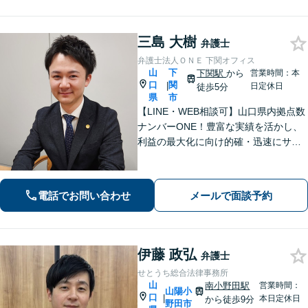
三島 大樹
弁護士
弁護士法人ＯＮＥ 下関オフィス
山
下
下関駅
から
営業時間：本
口
関
|
日定休日
徒歩5分
県
市
【LINE・WEB相談可】山口県内拠点数
ナンバーONE！豊富な実績を活かし、
利益の最大化に向け的確・迅速にサポ
ート。法的助言だけでなく、解決後の
未来を見据えたプランをご提案。離婚
問題／交通事故等、あなたの味方とし
電話でお問い合わせ
メールで面談予約
て尽力します【完全個室】【下関駅5
分】
伊藤 政弘
弁護士
せとうち総合法律事務所
山
南小野田駅
営業時間：
山陽小
口
|
本日定休日
から徒歩9分
野田市