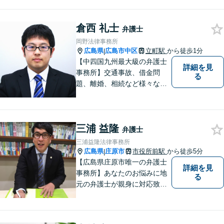
くことを大事にしています。
幅広い事件についてご依頼者
倉西 礼士
様にご満足いただけるよう、
弁護士
日々研鑽を積んでおります。
岡野法律事務所
ぜひお気軽にご相談くださ
広島県
広島市中区
立町駅
から徒歩1分
|
い。
【中四国九州最大級の弁護士
詳細を見
事務所】交通事故、借金問
る
題、離婚、相続など様々な問
題について、「何度でも無
料」の相談を行っています！
まずはお気軽にご相談くださ
三浦 益隆
い！
弁護士
三浦益隆法律事務所
広島県
庄原市
市役所前駅
から徒歩5分
|
【広島県庄原市唯一の弁護士
詳細を見
事務所】あなたのお悩みに地
る
元の弁護士が親身に対応致し
ます。