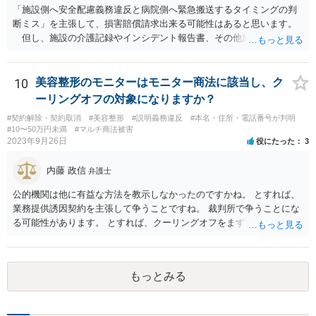
「施設側へ安全配慮義務違反と病院側へ緊急搬送するタイミングの判
断ミス」を主張して、損害賠償請求出来る可能性はあると思います。
但し、施設の介護記録やインシデント報告書、その他施設内で作成
された誤飲事故に関する資料、搬送先の病院の医療記録、救急搬送さ
れているのであれば消防の記録等を調査してみなければ、裁判で勝て
る可能性があるかどうかまでは判断できません。これはどの介護事
10
美容整形のモニターはモニター商法に該当し、ク
故・医療事故でも同様です。 一度弁護士にご相談の上、まずは調査
ーリングオフの対象になりますか？
事件として依頼された方が良いと思います。
#契約解除・契約取消
#美容整形
#説明義務違反
#本名・住所・電話番号が判明
#10〜50万円未満
#マルチ商法被害
2023年9月26日
役にたった
3
内藤 政信
弁護士
公的機関は他に有益な方法を教示しなかったのですかね。 とすれば、
業務提供誘因契約を主張して争うことですね。 裁判所で争うことにな
る可能性があります。 とすれば、クーリングオフをまず実行すること
です。
もっとみる