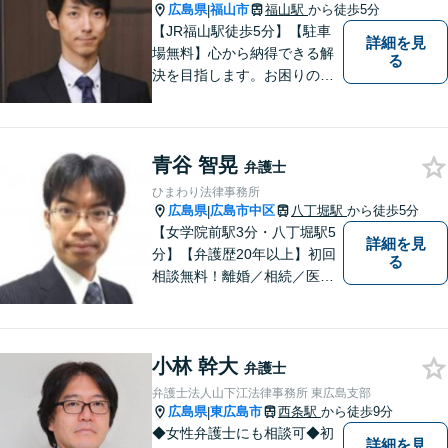
広島県
福山市
福山駅
から徒歩5分
|
【JR福山駅徒歩5分】【駐車
詳細を見
場無料】心から納得できる解
る
決を目指します。お困りの方
は、お気軽にご相談くださ
い。
青谷 智晃
弁護士
ひまわり法律事務所
広島県
広島市中区
八丁堀駅
から徒歩5分
|
【女学院前駅3分・八丁堀駅5
詳細を見
分】【弁護歴20年以上】初回
る
相談無料！離婚／相続／医療
問題／借金、なんでもご相談
ください！じっくり、丁寧に
相談に乗り、解決まで導き、
小林 幹大
結果に納得いただけるよう尽
弁護士
力します！【駐車場有】
弁護士法人山下江法律事務所 東広島支部
広島県
東広島市
西条駅
から徒歩9分
|
◆女性弁護士にも相談可◆初
詳細を見