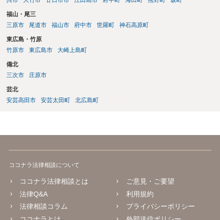
呉市
大竹市
廿日市市
江田島市
府中町
海田町
熊野町
坂町
福山・尾三
三原市
尾道市
福山市
府中市
世羅町
神石高原町
東広島・竹原
竹原市
東広島市
大崎上島町
備北
三次市
庄原市
芸北
安芸高田市
安芸太田町
北広島町
ココナラ法律相談について
ココナラ法律相談とは
ご意見・ご要望
法律Q&A
利用規約
法律相談コラム
プライバシーポリシー
ココナラとは
外部送信ポリシー