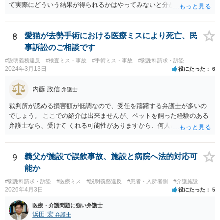
て実際にどういう結果が得られるかはやってみないと分かりません
が。 損害としては、その過失によって生じた症状の治療にかかった治
療費や精神的苦痛を受けた分の慰謝料や仕事に影響があれば休業損害
などが考えられます。 頑張ってください。
8
愛猫が去勢手術における医療ミスにより死亡、民
事訴訟のご相談です
#説明義務違反
#検査ミス・事故
#手術ミス・事故
#慰謝料請求・訴訟
2024年3月13日
役にたった
6
内藤 政信
弁護士
裁判所が認める損害額が低調なので、受任を躊躇する弁護士が多いの
でしょう。 ここでの紹介は出来ませんが、ペットを飼った経験のある
弁護士なら、受けて くれる可能性がありますから、何人か問い合わせ
してみることになるでしょう。
9
義父が施設で誤飲事故、施設と病院へ法的対応可
能か
#慰謝料請求・訴訟
#医療ミス
#説明義務違反
#患者・入所者側
#介護施設
2026年4月3日
役にたった
5
医療・介護問題に強い弁護士
浜田 宏
弁護士