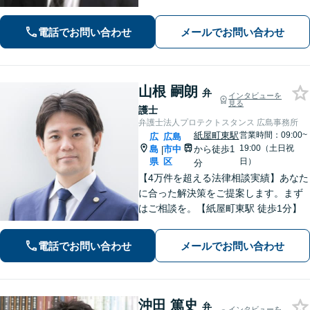
【交通事故】後遺症の認定、賠償金額
などご相談ください【夜間土日祝相談
電話でお問い合わせ
メールでお問い合わせ
可】【初回相談無料】【Zoom面談可】
山根 嗣朗
弁
インタビューを
見る
護士
弁護士法人プロテクトスタンス 広島事務所
紙屋町東駅
営業時間：09:00~
広
広島
19:00（土日祝
島
市中
から徒歩1
|
県
区
日）
分
【4万件を超える法律相談実績】あなた
に合った解決策をご提案します。まず
はご相談を。【紙屋町東駅 徒歩1分】
電話でお問い合わせ
メールでお問い合わせ
沖田 篤史
弁
インタビューを