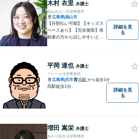
木村 衣里
弁護士
福山あおい法律事務所
広島県
福山市
|
【分割払い可能】【キッズス
詳細を見
ペースあり】【完全個室】依
る
頼者の方から話しやすいと定
評があります。日々の生活の
中の不安や些細な問題であっ
ても是非お気軽に弁護士にご
相談ください。
平岡 達也
弁護士
クレール法律事務所
広島県
呉市
呉駅
から徒歩1分
|
呉駅徒歩1分。
詳細を見
る
増田 嵩栄
弁護士
あかり綜合法律事務所