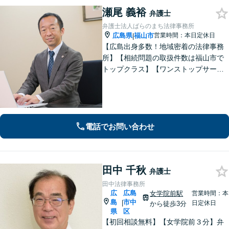
瀬尾 義裕
弁護士
弁護士法人ばらのまち法律事務所
広島県
福山市
営業時間：本日定休日
|
【広島出身多数！地域密着の法律事務
所】【相続問題の取扱件数は福山市で
トップクラス】【ワンストップサービ
ス】税理士、司法書士、社会保険労務
士、土地家屋調査士など各士業との緊
密な連携体制「企業法務、民事家事、
遺言・相続、債務整理など、幅広い分
野に対応」
電話でお問い合わせ
田中 千秋
弁護士
田中法律事務所
広
広島
女学院前駅
営業時間：本
島
市中
|
日定休日
から徒歩3分
県
区
【初回相談無料】【女学院前３分】弁