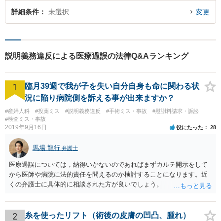
詳細条件
未選択
変更
説明義務違反による医療過誤の法律Q&Aランキング
1
臨月39週で我が子を失い自分自身も命に関わる状
況に陥り病院側を訴える事が出来ますか？
#産婦人科
#投薬ミス
#説明義務違反
#手術ミス・事故
#慰謝料請求・訴訟
#検査ミス・事故
2019年9月16日
役にたった
28
馬場 龍行
弁護士
医療過誤については，納得いかないのであればまずカルテ開示をして
から医師や病院に法的責任を問えるのか検討することになります。近
くの弁護士に具体的に相談された方が良いでしょう。
2
糸を使ったリフト（術後の皮膚の凹凸、腫れ）