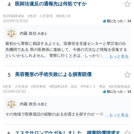
して対応を決めることを強くお勧めいたします。
4
医師法違反の通報先は何処ですか
#説明義務違反
#患者・入所者側
#産婦人科
2022年10月3日
役にたった
14
内藤 政信
弁護士
最初から警察に相談するよりも、医療安全支援センターと厚労省の出
先機関である 県の医務係に連絡して、今後の方法など情報を収集する
といいかもしれません。 警察に行くときは、しっかりした被害届ある
いは告発状を作成、持参して、相談に行くといいでしょう。
5
美容整形の手術失敗による損害賠償
#患者・入所者側
#美容整形
#慰謝料請求・訴訟
#手術ミス・事故
#説明義務違反
2019年4月3日
役にたった
14
内藤 政信
弁護士
その地域で医療過誤の経験のある弁護士を探すのが 一番近道だね。
6
エステサロンでケガをしました。損害賠償請求す