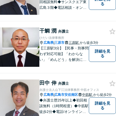
回相談無料◆サンスクエア東
る
広島３階◆電話相談・オンラ
イン相談可◆交通事故、相
続・遺言、離婚・不貞慰謝料
請求など民事一般に対応。 話
干鯛 潤
しにくいことも安心してご相
弁護士
談ください。あなたの気持ち
ひだい法律事務所
に寄り添い、丁寧にお応えし
広島県
三原市
三原駅
から徒歩3分
|
ます。
【三原駅3分】【民事・刑事問
詳細を見
わず対応可能】「わからな
る
い」「めんどう」を解決に導
くために丁寧にわかりやすく
説明します。誰もが思う「平
常なくらし」のための弁護活
田中 伸
動がモットー。身近な頼れる
弁護士
弁護士として依頼者さまにし
弁護士法人山下江法律事務所 中筋オフィス
っかりと寄り添います。
広島県
広島市安佐南区
中筋駅
から徒歩2分
|
◆弁護士歴25年以上◆初回相
詳細を見
談無料（1時間程度）◆中筋駅
る
徒歩2分◆電話/オンライン相