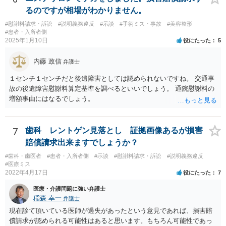
るのですが相場がわかりません。
#慰謝料請求・訴訟
#説明義務違反
#示談
#手術ミス・事故
#美容整形
#患者・入所者側
2025年1月10日
役にたった
5
内藤 政信
弁護士
１センチ１センチだと後遺障害としては認められないですね。 交通事
故の後遺障害慰謝料算定基準を調べるといいでしょう。 通院慰謝料の
増額事由にはなるでしょう。
7
歯科 レントゲン見落とし 証拠画像あるが損害
賠償請求出来ますでしょうか？
#歯科・歯医者
#患者・入所者側
#示談
#慰謝料請求・訴訟
#説明義務違反
#医療ミス
2022年4月17日
役にたった
7
医療・介護問題に強い弁護士
稲森 幸一
弁護士
現在診て頂いている医師が過失があったという意見であれば、損害賠
償請求が認められる可能性はあると思います。もちろん可能性であっ