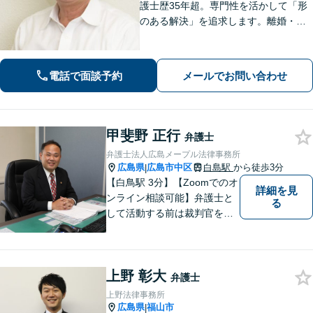
護士歴35年超。専門性を活かして「形
のある解決」を追求します。離婚・債
務整理・不動産・相続・企業法務な
ど、個人・法人ともに実績豊富です。
話しやすい弁護士に是非ご相談くださ
電話で面談予約
メールでお問い合わせ
い。（合同庁舎内郵便局近く）
甲斐野 正行
弁護士
弁護士法人広島メープル法律事務所
広島県
広島市中区
白島駅
から徒歩3分
|
【白鳥駅 3分】【Zoomでのオ
詳細を見
ンライン相談可能】弁護士と
る
して活動する前は裁判官を務
めておりました。裁判官とし
ての経験を活かして、少しで
もみなさんのお力になりたい
上野 彰大
と思っています。少しでも何
弁護士
か気になることがありました
上野法律事務所
ら、お気軽にご相談くださ
広島県
福山市
|