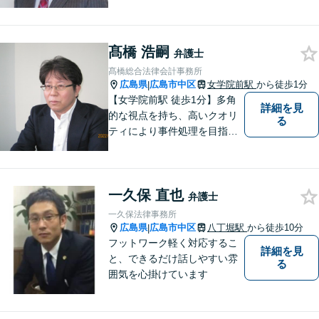
談可◆夜間相談可◆相続、交
通事故、離婚、不貞慰謝料請
求、企業法務等。広島市北部
髙橋 浩嗣
地域の皆様に寄り添い、地域
弁護士
密着型の法律事務所としてよ
髙橋総合法律会計事務所
り身近な法的サービスを提供
広島県
広島市中区
女学院前駅
から徒歩1分
|
します。
【女学院前駅 徒歩1分】多角
詳細を見
的な視点を持ち、高いクオリ
る
ティにより事件処理を目指し
ます。
一久保 直也
弁護士
一久保法律事務所
広島県
広島市中区
八丁堀駅
から徒歩10分
|
フットワーク軽く対応するこ
詳細を見
と、できるだけ話しやすい雰
る
囲気を心掛けています