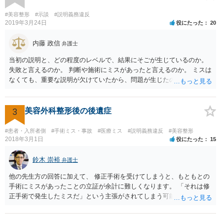
#美容整形
#示談
#説明義務違反
2019年3月24日
役にたった
20
内藤 政信
弁護士
当初の説明と、どの程度のレベルで、結果にそごが生じているのか。
失敗と言えるのか。 判断や施術にミスがあったと言えるのか。 ミスは
なくても、重要な説明が欠けていたから、問題が生じたのか。 美容整
形にある程度通じてる弁護士を探せるかどうか。
3
美容外科整形後の後遺症
#患者・入所者側
#手術ミス・事故
#医療ミス
#説明義務違反
#美容整形
2018年3月1日
役にたった
15
鈴木 崇裕
弁護士
他の先生方の回答に加えて、 修正手術を受けてしまうと、もともとの
手術にミスがあったことの立証が余計に難しくなります。 「それは修
正手術で発生したミスだ」という主張がされてしまう可能性があるか
らです。 心身の苦痛はあるでしょうけれども、損害賠償請求などをご
検討なさっているのであれば、修正手術を受けるまえに弁護士に相談