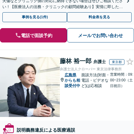
火傷などクリニック側の対応に納得できない場合はぜひご相談くださ
い！【医療法人の法務・クリニックの顧問経験あり】実情に即したア
ドバイスで、納得のできるトラブルの解決を目指します。
事例を見る(1件)
料金表を見る
電話で面談予約
メールでお問い合わせ
藤林 裕一郎
弁護士
東京都
弁護士法人クローバー 東京法律事務所
営業時間：09:
広島県
面談方法(対面・
からも相
電話・ビデオな
00~23:00（土
談受付中
ど)は応相談
日祝日）
説明義務違反による医療過誤