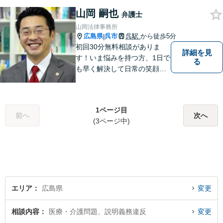
山岡 嗣也
弁護士
山岡法律事務所
広島県
呉市
呉駅
から徒歩5分
|
初回30分無料相談がありま
詳細を見
す！いま悩みを持つ方、1日で
る
も早く解決して日常の笑顔を
取り戻しましょう！離婚問
題、交通事故、借金債務整
理、相続などに注力しつつ、
1ページ目
個人様・法人様の問題に幅広
前へ
次へ
(3ページ中)
く対応しています。
エリア
広島県
変更
相談内容
医療・介護問題、説明義務違反
変更