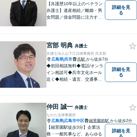
い。
【弁護歴10年以上のベテラン
詳細を見
弁護士】遺産相続／離婚・男
る
女問題／借金問題に注力する
弁護士。話し合いでの解決を
重視し、粘り強い交渉力で皆
様に納得いただける解決を目
指します。ぜひ一度ご相談に
宮部 明典
弁護士
いらしてください。【駐車場
弁護士法人山下江法律事務所 呉支部
有】
広島県
呉市
呉駅
から徒歩7分
|
◆初回相談無料◆電話/オンラ
詳細を見
イン相談可◆呉市文化ホール
る
近く◆相続・遺言、交通事
故、離婚・不貞慰謝料請求、B
型肝炎訴訟、債権回収、企業
法務、顧問弁護士、刑事弁護
仲田 誠一
など。話しにくいことも安心
弁護士
してご相談ください。あなた
なかた法律事務所
の気持ちに寄り添い、丁寧に
広島県
広島市中区
縮景園前駅
から徒歩2分
|
お応えします。
【縮景園駅徒歩3分】企業法
詳細を見
務・一般民事など、あらゆる
る