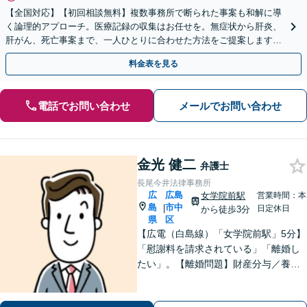
【全国対応】【初回相談無料】複数事務所で断られた事案も和解に導
く論理的アプローチ。医療記録の収集はお任せを。無症状から肝炎、
肝がん、死亡事案まで、一人ひとりに合わせた方法をご提案します。
手続きの負担を減らし、権利を守ります。
料金表を見る
電話でお問い合わせ
メールでお問い合わせ
金光 健二
弁護士
長尾今井法律事務所
広
広島
女学院前駅
営業時間：本
島
市中
|
日定休日
から徒歩3分
県
区
【広電（白島線）「女学院前駅」5分】
「慰謝料を請求されている」「離婚し
たい」。【離婚問題】財産分与／養育
費／婚姻費用／不貞慰謝料など。遺産
分割協議、遺言書作成、遺留分侵害額