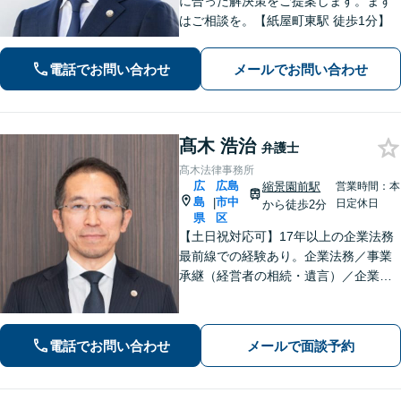
に合った解決策をご提案します。まず
はご相談を。【紙屋町東駅 徒歩1分】
電話でお問い合わせ
メールでお問い合わせ
髙木 浩治
弁護士
髙木法律事務所
広
広島
縮景園前駅
営業時間：本
島
市中
|
日定休日
から徒歩2分
県
区
【土日祝対応可】17年以上の企業法務
最前線での経験あり。企業法務／事業
承継（経営者の相続・遺言）／企業の
労務問題や債権回収など、企業・経営
者さまのお悩みはご相談ください。経
験を活かした的確な対応で、企業の発
電話でお問い合わせ
メールで面談予約
展と経営をサポート。顧問契約もお任
せください