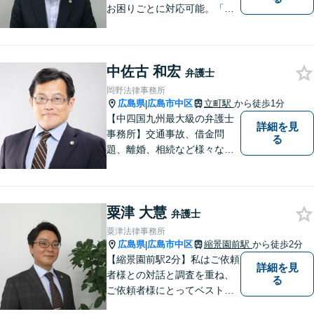
お困りごとに対応可能。「実
直」「真摯」「専門性」を大
切する弁護士です。お気軽に
ご相談ください。【日・祝も
中佐古 和宏
対応可】
弁護士
岡野法律事務所
広島県
広島市中区
立町駅
から徒歩1分
|
【中四国九州最大級の弁護士
詳細を見
事務所】交通事故、借金問
る
題、離婚、相続など様々な問
題について、「何度でも無
料」の相談を行っています！
まずはお気軽にご相談くださ
粟津 大慧
い！
弁護士
粟津法律事務所
広島県
広島市中区
縮景園前駅
から徒歩2分
|
【縮景園前駅2分】私はご依頼
詳細を見
者様との対話と調査を重ね、
る
ご依頼者様にとってベストな
解決方法を提示・実現してい