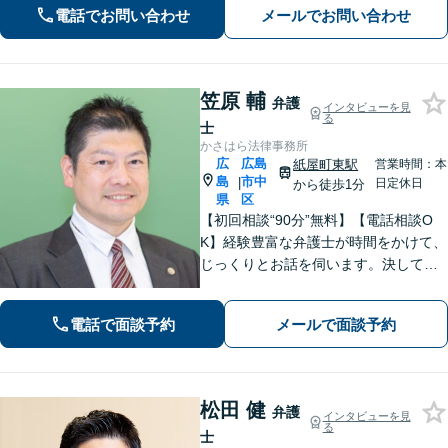
請求など【相続・遺言】料金は明確に
電話でお問い合わせ
メールでお問い合わせ
細かく設定【初回相談無料】
笠原 輔
弁護
インタビューを見
る
士
かさはら法律事務所
広
広島
紙屋町東駅
営業時間：本
島
市中
|
日定休日
から徒歩1分
県
区
【初回相談“90分”無料】【電話相談O
K】経験豊富な弁護士が時間をかけて、
じっくりとお話を伺います。決して怒
ることなく、「辛い・悲しい・悔し
い」お気持ちに寄り添います。皆さま
電話で面談予約
メールで面談予約
の未来を明るくするために、誠心誠意
対応します【紙屋町東駅1分】
松田 健
弁護
インタビューを見
る
士