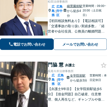
松田法律事務所
縮景園前駅
営業時間：09:00~
広
広島
20:00（土日祝
島
市中
から徒歩4
|
県
区
日）
分
【初回相談無料あり】【電話相談可】
「交通事故の取り扱い実績多数」「経
営者や会社役員、公務員の離婚問題に
も注力」「泥沼化した相続紛争も冷静
に解決」【休日・夜間面談対応】【縮
電話でお問い合わせ
メールでお問い合わせ
景園前駅4分】
門脇 慧
弁護士
長尾今井法律事務所
広
広島
女学院前駅
営業時間：本
島
市中
|
日定休日
から徒歩3分
県
区
【弁護士9年目】【女学院前駅徒歩5
分】【借金問題】自己破産、任意整
理、個人再生など。ギャンブルや仮想
通貨で破産した場合もご相談ください