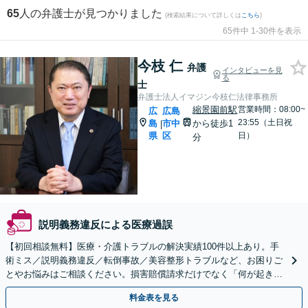
65
人の弁護士が見つかりました
(検索結果について詳しくは
こちら
)
65件中 1-30件を表示
今枝 仁
弁護
インタビューを見
る
士
弁護士法人イマジン今枝仁法律事務所
縮景園前駅
営業時間：08:00~
広
広島
23:55（土日祝
島
市中
から徒歩1
|
県
区
日）
分
説明義務違反による医療過誤
【初回相談無料】医療・介護トラブルの解決実績100件以上あり。手
術ミス／説明義務違反／転倒事故／美容整形トラブルなど、お困りご
とやお悩みはご相談ください。損害賠償請求だけでなく「何が起きた
のか」真実に迫れるよう努めます【電話・Web相談可】
料金表を見る