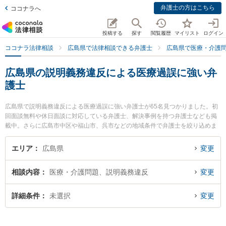
弁護士の方はこちら
ココナラへ
投稿する
探す
閲覧履歴
マイリスト
ログイン
ココナラ法律相談
広島県で法律相談できる弁護士
広島県で医療・介護
広島県の説明義務違反による医療過誤に強い弁
護士
広島県で説明義務違反による医療過誤に強い弁護士が65名見つかりました。初
回面談無料や休日面談に対応している弁護士、解決事例を持つ弁護士なども掲
載中。さらに広島市中区や福山市、呉市などの地域条件で弁護士を絞り込めま
す。医療・介護問題に関係する歯科治療ミスや美容整形のトラブル、産婦人科
の訴訟等の細かな分野での絞り込み検索もでき便利です。特に弁護士法人イマ
エリア
広島県
変更
ジン今枝仁法律事務所の今枝 仁弁護士や弁護士法人ALG＆Associates 広島法律
事務所の西谷 剛弁護士、長尾今井法律事務所の金光 健二弁護士のプロフィール
相談内容
医療・介護問題、説明義務違反
変更
情報や弁護士費用、強みなどが注目されています。『広島県で土日や夜間に発
生した説明義務違反による医療過誤のトラブルを今すぐに弁護士に相談した
い』『説明義務違反による医療過誤のトラブル解決の実績豊富な近くの弁護士
詳細条件
未選択
変更
を検索したい』『初回相談無料で説明義務違反による医療過誤を法律相談でき
る広島県内の弁護士に相談予約したい』などでお困りの相談者さんにおすすめ
です。