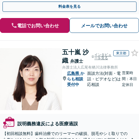
料金表を見る
電話でお問い合わせ
メールでお問い合わせ
五十嵐 沙
東京都
インタビュ
ーを見る
織
弁護士
弁護士法人広尾有栖川法律事務所
営業時
広島県
か
面談方法(対面・電
らも相談
話・ビデオなど)は
間：本日
受付中
応相談
定休日
説明義務違反による医療過誤
【初回相談無料】歯科治療でのリーマーの破損、脱毛やシミ取りでの