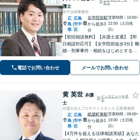
見る
護士
田中法律事務所
女学院前駅
営業時間：10:00~
広
広島
22:00（土日祝
島
市中
から徒歩3
|
県
区
日）
分
【初回相談無料】【弁護士直通】【即
日相談対応可】【女学院前徒歩3分】離
婚・刑事事件・相続をはじめとする身
近な問題について、法律面にとどまら
ない真の問題解決を目指して誠実かつ
電話でお問い合わせ
メールでお問い合わせ
迅速な対応を致します。是非、お気軽
にご相談ください。
黄 英世
弁護
インタビューを見
る
士
弁護士法人プロテクトスタンス 広島事務所
紙屋町東駅
営業時間：09:00~
広
広島
19:00（土日祝
島
市中
から徒歩1
|
県
区
日）
分
【4万件を超える法律相談実績】あなた