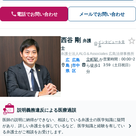
電話でお問い合わせ
メールでお問い合わせ
西谷 剛
弁護
インタビューを見
る
士
弁護士法人ALG＆Associates 広島法律事務所
立町駅
か
営業時間：00:00~2
広
広島
3:59（土日祝日）
島
市中
ら徒歩1
|
県
区
分
説明義務違反による医療過誤
医師の説明に納得ができない、相談している弁護士の医学知識に疑問
があり、詳しい弁護士を探しているなど、医学知識と経験を有してい
る弁護士がご相談をお受けします。