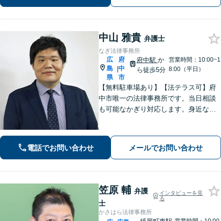
迅速な対応を致します。是非、お気軽
にご相談ください。
中山 雅貴
弁護士
なぎ法律事務所
広
府
府中駅
か
営業時間：10:00~1
島
中
|
8:00（平日）
ら徒歩5分
県
市
【無料駐車場あり】【法テラス可】府
中市唯一の法律事務所です。当日相談
も可能なかぎり対応します。身近な相
談相手として親身にご相談に乗りま
す。相続・離婚・借金など、お困りご
とがありましたら、まずはお気軽にご
電話でお問い合わせ
メールでお問い合わせ
相談ください。【出張相談に対応】
【秘密厳守】
笠原 輔
弁護
インタビューを見
る
士
かさはら法律事務所