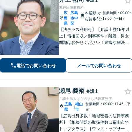
弁護士
鳴戸法律事務所
広
広島
本通駅
か
営業時間：09:00~
島
市中
|
18:00（平日）
ら徒歩5分
県
区
【法テラス利用可】【弁護士歴15年以
上】債権回収／刑事事件／離婚・男女
問題はお任せください！豊富な解決実
績と弁護士経験を活かした、的確でス
ムーズな対応が持ち味です【子連れ相
談】【完全個室相談】【休日・夜間対
電話でお問い合わせ
メールでお問い合わせ
応可】【本通駅5分】
瀬尾 義裕
弁護士
弁護士法人ばらのまち法律事務所
広島
福山
営業時間：09:00~17:45（平
|
県
市
日）
【広島出身多数！地域密着の法律事務
所】【相続問題の取扱件数は福山市で
トップクラス】【ワンストップサービ