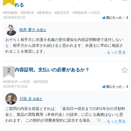
れる
#契約解除・契約取消
#悪徳商法
#架空請求
#高額請求への対応
2026年8月2日
役にたった
2
稲井 要介
弁護士
おそらく相手方に弁護士名義の受任通知を内容証明郵便で送付しない
と、相手方から請求され続けると思われます。弁護士に早めに相談さ
れることを推奨します。
2
内容証明。支払いの必要があるか？
#高額請求への対応
#架空請求
2026年7月23日
役にたった
3
川添 圭
弁護士
ご質問の内容を前提とすれば、「返却日〜現在までの約1年分の月額料
金と、製品の買取費用（本体代金）の請求」に応じる義務はないと思
われます。 この契約が消費者契約に該当する場合、「利用料金の未納
があること」を理由として解約を認めない条項が存在していたとして