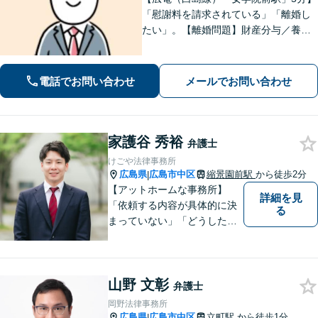
「慰謝料を請求されている」「離婚し
たい」。【離婚問題】財産分与／養育
費／婚姻費用／不貞慰謝料など。遺産
分割協議、遺言書作成、遺留分侵害額
請求など【相続・遺言】料金は明確に
電話でお問い合わせ
メールでお問い合わせ
細かく設定【初回相談無料】
家護谷 秀裕
弁護士
けごや法律事務所
広島県
広島市中区
縮景園前駅
から徒歩2分
|
【アットホームな事務所】
詳細を見
「依頼する内容が具体的に決
る
まっていない」「どうしたら
いいか分からない」という方
もまずはご相談ください。主
に離婚、交通事故、刑事事
山野 文彰
件、借金問題、消費者被害を
弁護士
取り扱っております。
岡野法律事務所
広島県
広島市中区
立町駅
から徒歩1分
|