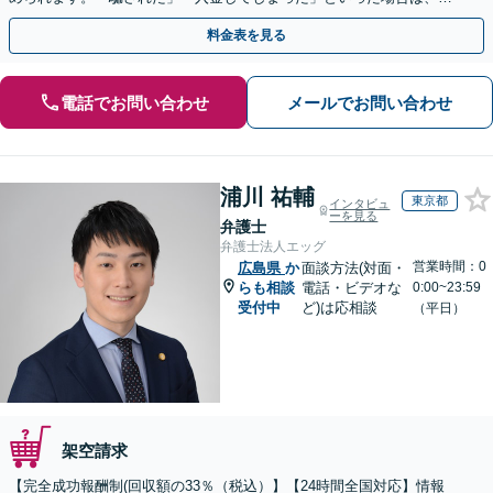
早めにご相談ください。【電話・メール・WEB相談可】
料金表を見る
電話でお問い合わせ
メールでお問い合わせ
浦川 祐輔
東京都
インタビュ
ーを見る
弁護士
弁護士法人エッグ
営業時間：0
広島県
か
面談方法(対面・
らも相談
電話・ビデオな
0:00~23:59
受付中
ど)は応相談
（平日）
架空請求
【完全成功報酬制(回収額の33％（税込）】【24時間全国対応】情報