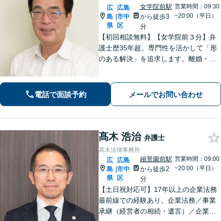
女学院前駅
営業時間：09:30
広
広島
~20:00（平日）
島
市中
から徒歩3
|
県
区
分
【初回相談無料】【女学院前３分】弁
護士歴35年超。専門性を活かして「形
のある解決」を追求します。離婚・債
務整理・不動産・相続・企業法務な
ど、個人・法人ともに実績豊富です。
話しやすい弁護士に是非ご相談くださ
電話で面談予約
メールでお問い合わせ
い。（合同庁舎内郵便局近く）
髙木 浩治
弁護士
髙木法律事務所
縮景園前駅
営業時間：09:00
広
広島
~20:00（平日）
島
市中
から徒歩2
|
県
区
分
【土日祝対応可】17年以上の企業法務
最前線での経験あり。企業法務／事業
承継（経営者の相続・遺言）／企業の