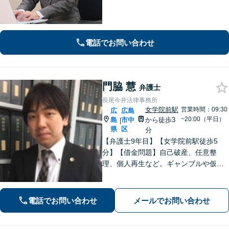
ス】税理士、司法書士、社会保険労務
士、土地家屋調査士など各士業との緊
密な連携体制「企業法務、民事家事、
遺言・相続、債務整理など、幅広い分
電話でお問い合わせ
野に対応」
門脇 慧
弁護士
長尾今井法律事務所
女学院前駅
営業時間：09:30
広
広島
~20:00（平日）
島
市中
から徒歩3
|
県
区
分
【弁護士9年目】【女学院前駅徒歩5
分】【借金問題】自己破産、任意整
理、個人再生など。ギャンブルや仮想
通貨で破産した場合もご相談ください
【交通事故】後遺症の認定、賠償金額
などご相談ください【夜間土日祝相談
電話でお問い合わせ
メールでお問い合わせ
可】【初回相談無料】【Zoom面談可】