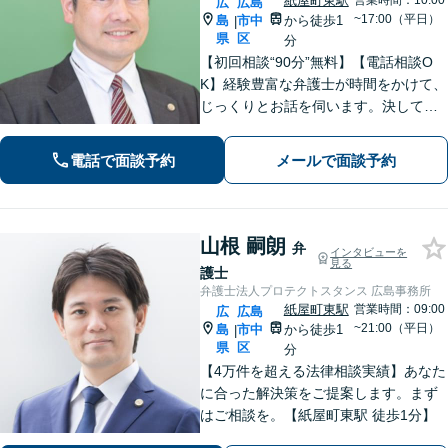
紙屋町東駅
営業時間：10:00
広
広島
~17:00（平日）
島
市中
から徒歩1
|
県
区
分
【初回相談“90分”無料】【電話相談O
K】経験豊富な弁護士が時間をかけて、
じっくりとお話を伺います。決して怒
ることなく、「辛い・悲しい・悔し
い」お気持ちに寄り添います。皆さま
電話で面談予約
メールで面談予約
の未来を明るくするために、誠心誠意
対応します【紙屋町東駅1分】
山根 嗣朗
弁
インタビューを
見る
護士
弁護士法人プロテクトスタンス 広島事務所
紙屋町東駅
営業時間：09:00
広
広島
~21:00（平日）
島
市中
から徒歩1
|
県
区
分
【4万件を超える法律相談実績】あなた
に合った解決策をご提案します。まず
はご相談を。【紙屋町東駅 徒歩1分】