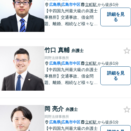
ちに寄り添い、丁寧にお応え
広島県
広島市中区
立町駅
から徒歩1分
|
します。
【中四国九州最大級の弁護士
詳細を見
事務所】交通事故、借金問
る
題、離婚、相続など様々な問
題について、「何度でも無
料」の相談を行っています！
まずはお気軽にご相談くださ
竹口 真輔
い！
弁護士
岡野法律事務所
広島県
広島市中区
立町駅
から徒歩1分
|
【中四国九州最大級の弁護士
詳細を見
事務所】交通事故、借金問
る
題、離婚、相続など様々な問
題について、「何度でも無
料」の相談を行っています！
まずはお気軽にご相談くださ
岡 亮介
い！
弁護士
岡野法律事務所
広島県
広島市中区
立町駅
から徒歩1分
|
【中四国九州最大級の弁護士