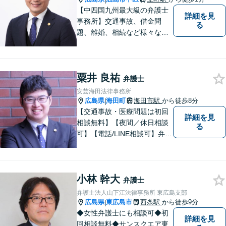
【中四国九州最大級の弁護士
詳細を見
事務所】交通事故、借金問
る
題、離婚、相続など様々な問
題について、「何度でも無
料」の相談を行っています！
まずはお気軽にご相談くださ
粟井 良祐
い！
弁護士
安芸海田法律事務所
広島県
海田町
海田市駅
から徒歩8分
|
【交通事故・医療問題は初回
詳細を見
相談無料】【夜間／休日相談
る
可】【電話/LINE相談可】弁護
士に気軽にご相談いただける
ように体制を整えています。
で少しでも疑問や不安を抱え
小林 幹大
ている方は、すぐに弁護士に
弁護士
ご相談ください。【JR海田市
弁護士法人山下江法律事務所 東広島支部
駅から徒歩9分】
広島県
東広島市
西条駅
から徒歩9分
|
◆女性弁護士にも相談可◆初
詳細を見
回相談無料◆サンスクエア東