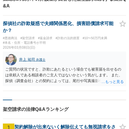
しまうと、相手に電話番号を知られてしまい、電話攻撃を受けてしまいま
&A
す。どうしても心配な人は、電話をかけてしまう前に、弁護士に相談しまし
ょう。
探偵社の詐欺疑惑で夫婦関係悪化、損害賠償請求可能
か？
#悪徳商法
#架空請求
#返金請求
#詐欺の法的措置
#10〜50万円未満
#本名・住所・電話番号が不明
2026年03月08日(日)
井上 祐司
弁護士
ご質問の状況ですと、詐欺にあたるという場合でも被害届を出せるの
は依頼人である相談者のご主人ではないかという気がします。 また、
探偵（調査会社）との契約によっては、尾行や写真撮影など、契約で
定められた探偵業務をすでに遂行している場合もあり、その場合は詐
欺での立件も損害賠償請求も難しいでしょう。なお、調査の誤りによ
って夫婦関係が悪化したという理由での損害賠償請求は、通常は因果
関係がないとして認められないことが多いと考えます。
架空請求の法律Q&Aランキング
1
契約解除が出来ないく解除伝えても無視請求をさ