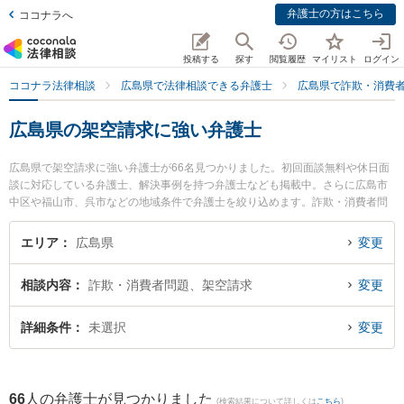
弁護士の方はこちら
ココナラへ
投稿する
探す
閲覧履歴
マイリスト
ログイン
ココナラ法律相談
広島県で法律相談できる弁護士
広島県で詐欺・消費
広島県の架空請求に強い弁護士
広島県で架空請求に強い弁護士が66名見つかりました。初回面談無料や休日面
談に対応している弁護士、解決事例を持つ弁護士なども掲載中。さらに広島市
中区や福山市、呉市などの地域条件で弁護士を絞り込めます。詐欺・消費者問
題に関係する投資詐欺や副業詐欺、FX詐欺等の細かな分野での絞り込み検索も
でき便利です。特に弁護士法人イマジン今枝仁法律事務所の今枝 仁弁護士や田
エリア
広島県
変更
中法律事務所の沖田 篤史弁護士、なぎ法律事務所の中山 雅貴弁護士のプロフィ
ール情報や弁護士費用、強みなどが注目されています。『広島県で土日や夜間
相談内容
詐欺・消費者問題、架空請求
変更
に発生した架空請求のトラブルを今すぐに弁護士に相談したい』『架空請求の
トラブル解決の実績豊富な近くの弁護士を検索したい』『初回相談無料で架空
請求を法律相談できる広島県内の弁護士に相談予約したい』などでお困りの相
詳細条件
未選択
変更
談者さんにおすすめです。
66
人の弁護士が見つかりました
(検索結果について詳しくは
こちら
)