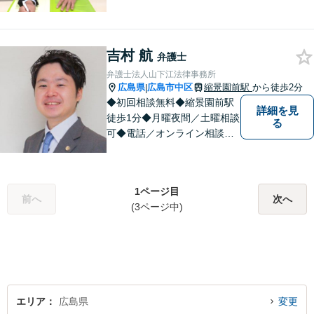
ます。
吉村 航
弁護士
弁護士法人山下江法律事務所
広島県
広島市中区
縮景園前駅
から徒歩2分
|
◆初回相談無料◆縮景園前駅
詳細を見
徒歩1分◆月曜夜間／土曜相談
る
可◆電話／オンライン相談可
◆相談実績36,000件以上（事
務所総数）◆インターネッ
ト・ＳＮＳトラブル、知的財
1ページ目
産、相続・遺言、交通事故な
前へ
次へ
(3ページ中)
ど
エリア
広島県
変更