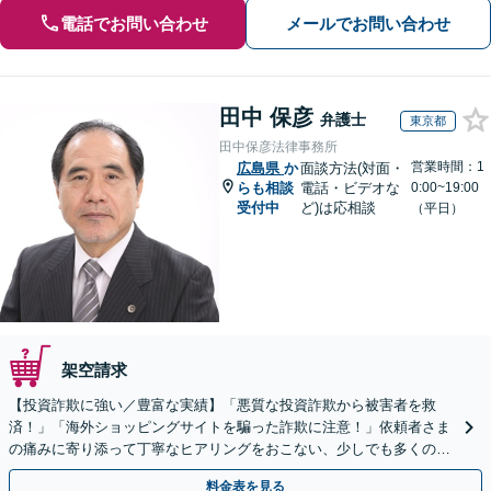
電話でお問い合わせ
メールでお問い合わせ
田中 保彦
弁護士
東京都
田中保彦法律事務所
営業時間：1
広島県
か
面談方法(対面・
らも相談
電話・ビデオな
0:00~19:00
受付中
ど)は応相談
（平日）
架空請求
【投資詐欺に強い／豊富な実績】「悪質な投資詐欺から被害者を救
済！」「海外ショッピングサイトを騙った詐欺に注意！」依頼者さま
の痛みに寄り添って丁寧なヒアリングをおこない、少しでも多くの返
金が得られるよう尽力します！
料金表を見る