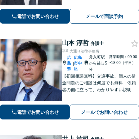
労務問題や債権回収など、企業・経営
者さまのお悩みはご相談ください。経
験を活かした的確な対応で、企業の発
電話でお問い合わせ
メールで面談予約
展と経営をサポート。顧問契約もお任
せください
山本 淳哲
弁護士
平和大通り法律事務所
舟入町駅
営業時間：09:00
広
広島
~18:00（平日）
島
市中
から徒歩5
|
県
区
分
【初回相談無料】交通事故、個人の借
金問題のご相談は何度でも無料！依頼
者の側に立って、わかりやすい説明を
心がけます。一番頼れる弁護士を目指
します【元エンジニアの弁護士】お気
軽にご相談ください【WEB面談可】
電話でお問い合わせ
メールでお問い合わせ
【広島電鉄舟入町駅・土橋駅徒歩5分】
井上 祐司