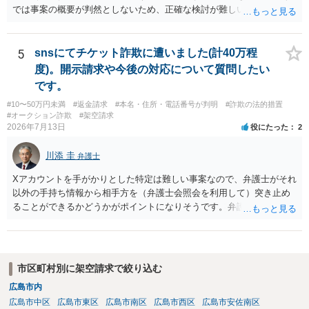
では事案の概要が判然としないため、正確な検討が難しいです。例え
ば、最寄りの消費生活センターや自治体の無料法律相談等で、実際の
画面を見て貰いながらアドバイスう受けた方が確実です。
5
snsにてチケット詐欺に遭いました(計40万程
度)。開示請求や今後の対応について質問したい
です。
#10〜50万円未満
#返金請求
#本名・住所・電話番号が判明
#詐欺の法的措置
#オークション詐欺
#架空請求
2026年7月13日
役にたった
2
川添 圭
弁護士
Xアカウントを手がかりとした特定は難しい事案なので、弁護士がそれ
以外の手持ち情報から相手方を（弁護士会照会を利用して）突き止め
ることができるかどうかがポイントになりそうです。弁護士による調
査で特定が難しい可能性もあるため、警察への被害届出も同時進行さ
せることになるでしょう。見通しについては、実際の資料等を弁護士
に検討してもらう必要があると思います。弁護士費用は自由化されて
いますので個別に確認いただく必要がありますが、そもそも回収でき
市区町村別に架空請求で絞り込む
るかどうかが問題になり得る事案であり、被害額の規模からみると、
広島市内
仮に回収できたとしても弁護士費用を差し引いた実質回収分はかなり
広島市中区
広島市東区
広島市南区
広島市西区
広島市安佐南区
少なくなる可能性もあるように思います。