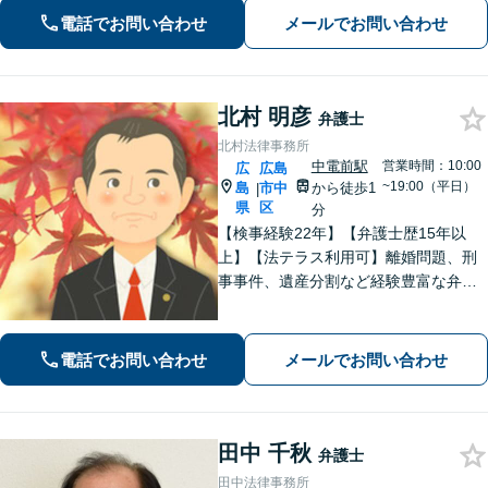
電話でお問い合わせ
メールでお問い合わせ
北村 明彦
弁護士
北村法律事務所
中電前駅
営業時間：10:00
広
広島
~19:00（平日）
島
市中
から徒歩1
|
県
区
分
【検事経験22年】【弁護士歴15年以
上】【法テラス利用可】離婚問題、刑
事事件、遺産分割など経験豊富な弁護
士です。弁護士直通電話にご連絡くだ
さい。じっくりとヒアリングをし、相
手方と粘り強く交渉します。【子連れ
電話でお問い合わせ
メールでお問い合わせ
相談可】【中電前電停から徒歩1分】
田中 千秋
弁護士
田中法律事務所