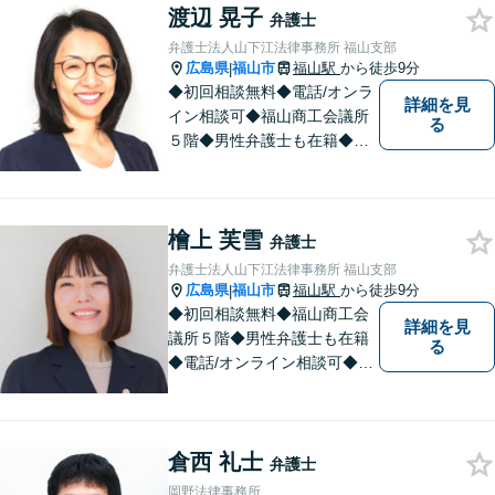
渡辺 晃子
など。話しにくいことも安心
弁護士
してご相談ください。あなた
弁護士法人山下江法律事務所 福山支部
の気持ちに寄り添い、丁寧に
広島県
福山市
福山駅
から徒歩9分
|
お応えします。
◆初回相談無料◆電話/オンラ
詳細を見
イン相談可◆福山商工会議所
る
５階◆男性弁護士も在籍◆離
婚、相続・遺言、交通事故、
企業法務、債務整理、その他
一般民事事件、刑事事件な
檜上 芙雪
ど。話しにくいことも安心し
弁護士
てご相談ください。あなたの
弁護士法人山下江法律事務所 福山支部
気持ちに寄り添い、丁寧にお
広島県
福山市
福山駅
から徒歩9分
|
応えします。
◆初回相談無料◆福山商工会
詳細を見
議所５階◆男性弁護士も在籍
る
◆電話/オンライン相談可◆離
婚・不貞慰謝料請求、刑事弁
護、相続・遺言、労働問題、
消費者問題、企業法務など 。
倉西 礼士
話しにくいことも安心してご
弁護士
相談ください。あなたの気持
岡野法律事務所