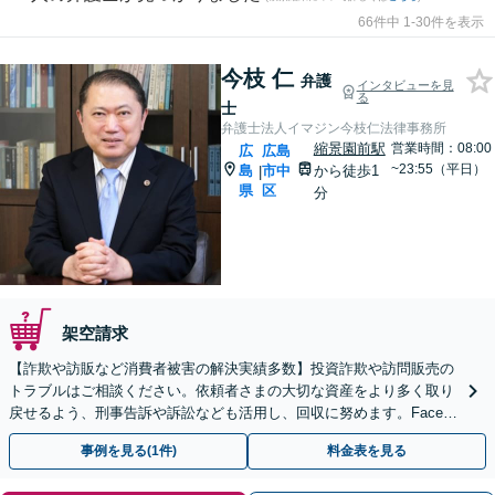
66件中 1-30件を表示
今枝 仁
弁護
インタビューを見
る
士
弁護士法人イマジン今枝仁法律事務所
縮景園前駅
営業時間：08:00
広
広島
~23:55（平日）
島
市中
から徒歩1
|
県
区
分
架空請求
【詐欺や訪販など消費者被害の解決実績多数】投資詐欺や訪問販売の
トラブルはご相談ください。依頼者さまの大切な資産をより多く取り
戻せるよう、刑事告訴や訴訟なども活用し、回収に努めます。Facebo
okやLINEを利用した詐欺もご相談ください
事例を見る(1件)
料金表を見る