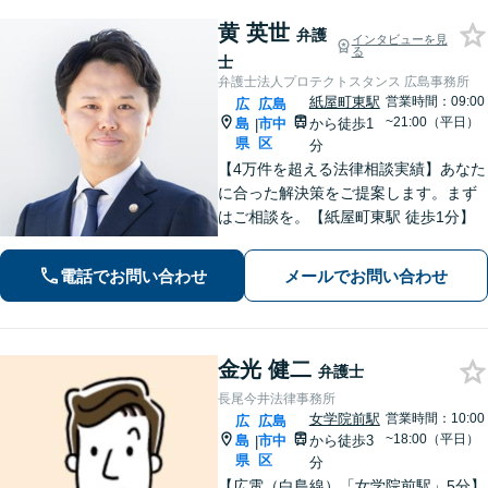
黄 英世
弁護
インタビューを見
る
士
弁護士法人プロテクトスタンス 広島事務所
紙屋町東駅
営業時間：09:00
広
広島
~21:00（平日）
島
市中
から徒歩1
|
県
区
分
【4万件を超える法律相談実績】あなた
に合った解決策をご提案します。まず
はご相談を。【紙屋町東駅 徒歩1分】
電話でお問い合わせ
メールでお問い合わせ
金光 健二
弁護士
長尾今井法律事務所
女学院前駅
営業時間：10:00
広
広島
~18:00（平日）
島
市中
から徒歩3
|
県
区
分
【広電（白島線）「女学院前駅」5分】