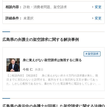
相談内容
詐欺・消費者問題、架空請求
変更
詳細条件
未選択
変更
広島県の弁護士の架空請求に関する解決事例
# 架空請求
身に覚えがない架空請求は無視するに限る
今枝 仁
弁護士
【ご相談内容】【相談前】 身に覚えがない約５０万円の請求書が来た。期
日までに支払わないと訪問する、裁判をすると強圧的な文言が書いてあっ
た。しかし心配性であるから、書かれていた電話番号に電話をしてしまい、
しつこく電話で請求を受けていた。 【相談後】 本当に心当たりはないとい
うことなので、弁護士の受任通知を出し、証拠の提出を求めたところ、連絡
が来なくなり、こちらから連絡をしても連絡がつかなくなった。その後も請
求や連絡は来なかった。 【先生のコメント】 身に覚えがない請求は、架空
請求である場合が多いですから、無視するに限ります。下手に電話をかけて
広島県の表示中の弁護士が回答した架空請求に関する法律Q