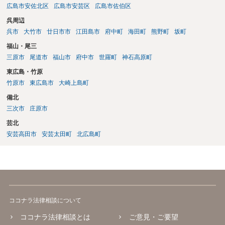
広島市安佐北区
広島市安芸区
広島市佐伯区
呉周辺
呉市
大竹市
廿日市市
江田島市
府中町
海田町
熊野町
坂町
福山・尾三
三原市
尾道市
福山市
府中市
世羅町
神石高原町
東広島・竹原
竹原市
東広島市
大崎上島町
備北
三次市
庄原市
芸北
安芸高田市
安芸太田町
北広島町
ココナラ法律相談について
ココナラ法律相談とは
ご意見・ご要望