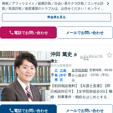
商材／アフィリエイト／副業詐欺／出会い系サクラ詐欺／コンサル詐
欺／投資詐欺／仮想通貨のトラブルは、お任せください！オンライン
のみで解決も可能！
料金表を見る
電話でお問い合わせ
メールでお問い合わせ
沖田 篤史
弁
インタビューを
見る
護士
田中法律事務所
女学院前駅
営業時間：09:00
広
広島
~23:55（平日）
島
市中
から徒歩3
|
県
区
分
【初回相談無料】【弁護士直通】【即
日相談対応可】【女学院前徒歩3分】離
婚・刑事事件・相続をはじめとする身
近な問題について、法律面にとどまら
ない真の問題解決を目指して誠実かつ
電話でお問い合わせ
メールでお問い合わせ