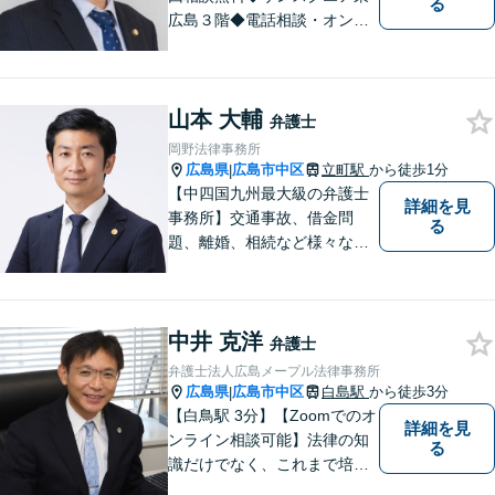
る
広島３階◆電話相談・オンラ
イン相談可◆交通事故、相
続・遺言、離婚・不貞慰謝料
請求など民事一般に対応。 話
山本 大輔
しにくいことも安心してご相
弁護士
談ください。あなたの気持ち
岡野法律事務所
に寄り添い、丁寧にお応えし
広島県
広島市中区
立町駅
から徒歩1分
|
ます。
【中四国九州最大級の弁護士
詳細を見
事務所】交通事故、借金問
る
題、離婚、相続など様々な問
題について、「何度でも無
料」の相談を行っています！
まずはお気軽にご相談くださ
中井 克洋
い！
弁護士
弁護士法人広島メープル法律事務所
広島県
広島市中区
白島駅
から徒歩3分
|
【白鳥駅 3分】【Zoomでのオ
詳細を見
ンライン相談可能】法律の知
る
識だけでなく、これまで培っ
てきた経験や現場感覚を大切