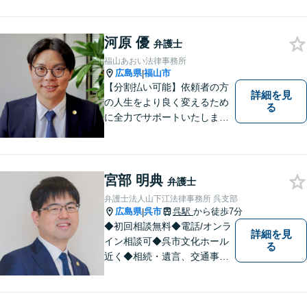
にして、これからもご助言や
事件処理を迅速かつ丁寧に行
河原 優
ってまいります。 ぜひご相談
弁護士
ください。
福山あおい法律事務所
広島県
福山市
|
【分割払い可能】依頼者の方
詳細を見
の人生をより良く変えるため
る
に全力でサポートいたしま
す！些細なことでも是非一度
ご相談ください。【キッズス
ペースあり】
宮部 明典
弁護士
弁護士法人山下江法律事務所 呉支部
広島県
呉市
呉駅
から徒歩7分
|
◆初回相談無料◆電話/オンラ
詳細を見
イン相談可◆呉市文化ホール
る
近く◆相続・遺言、交通事
故、離婚・不貞慰謝料請求、B
型肝炎訴訟、債権回収、企業
法務、顧問弁護士、刑事弁護