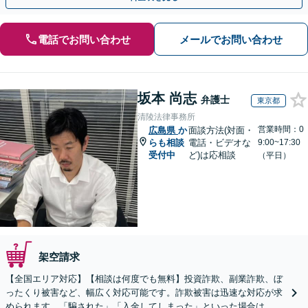
電話でお問い合わせ
メールでお問い合わせ
坂本 尚志
弁護士
東京都
清陵法律事務所
営業時間：0
広島県
か
面談方法(対面・
らも相談
電話・ビデオな
9:00~17:30
受付中
ど)は応相談
（平日）
架空請求
【全国エリア対応】【相談は何度でも無料】投資詐欺、副業詐欺、ぼ
ったくり被害など、幅広く対応可能です。詐欺被害は迅速な対応が求
められます。「騙された」「入金してしまった」といった場合は、お