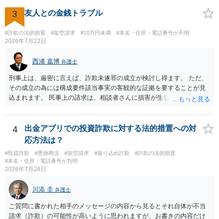
も不当条項として無効になると解されます（消費者契約法10条）。消
費者契約に該当しない場合でも、ご質問の記載を前提とすればそのよ
3
友人との金銭トラブル
うな条項は存在しないので請求自体が不当ということになります。 メ
ールでのやり取りも証拠になりますので、あなたとしては、毅然と請
#詐欺の法的措置
#架空請求
#10万円未満
#本名・住所・電話番号が不明
求を拒絶することを伝えるべきでしょう（ただし未納料金があること
2026年7月22日
に争いがない場合には未納料金は支払う必要があるかもしれませ
ん）。それ以上の話し合いには応じないという対応を考えられます。
西浦 嘉博
弁護士
訴訟で解決するのが一番ですが、相手方が遠方である場合は遠方の裁
刑事上は、厳密に言えば、詐欺未遂罪の成立が検討し得ます。 ただ、
判所で提訴される可能性もありますので、（費用はかかってしまいま
その成立の為には構成要件該当事実の客観的な証拠を要することが見
すが）弁護士へ依頼して正式な拒絶回答を送ることも検討した方がよ
込まれます。 民事上の請求は、相談者さんに損害が生じていない以
いかもしれません。
上、困難な様に思われます。 より詳細な事項についてお聞きになりた
い場合、最寄りの法律事務所での相談を検討ください。 上記、ご参考
ください。
4
出金アプリでの投資詐欺に対する法的措置への対
応方法は？
#投資詐欺
#悪徳商法
#架空請求
#振り込め詐欺
#詐欺の法的措置
#本名・住所・電話番号が判明
2026年7月28日
川添 圭
弁護士
ご質問に書かれた相手のメッセージの内容から見るとそれ自体が不当
請求（詐欺）の可能性が高いように思われますが、お書きの内容だけ