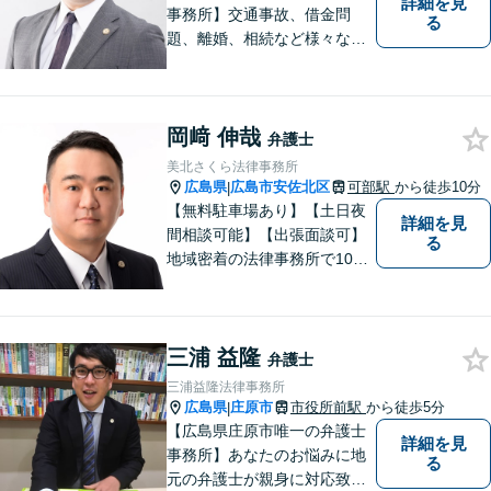
詳細を見
事務所】交通事故、借金問
る
題、離婚、相続など様々な問
題について、「何度でも無
料」の相談を行っています！
まずはお気軽にご相談くださ
岡﨑 伸哉
い！
弁護士
美北さくら法律事務所
広島県
広島市安佐北区
可部駅
から徒歩10分
|
【無料駐車場あり】【土日夜
詳細を見
間相談可能】【出張面談可】
る
地域密着の法律事務所で10年
以上の解決実績！依頼者様に
寄り添い、問題解決を行いま
す。夜間・休日の対応、出張
三浦 益隆
面談も承っています！【借金
弁護士
問題相談無料】
三浦益隆法律事務所
広島県
庄原市
市役所前駅
から徒歩5分
|
【広島県庄原市唯一の弁護士
詳細を見
事務所】あなたのお悩みに地
る
元の弁護士が親身に対応致し