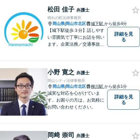
でサポートしていきます。ど
んなささいなことでも構いま
松田 佳子
弁護士
せん。お気軽にご相談くださ
晴れの町法律事務所
い。【土曜日も受付可能】
岡山県
岡山市北区
城下駅
から徒歩4分
|
【専用駐車場あり】
【城下駅徒歩３分】話しやす
詳細を見
い雰囲気で丁寧にお話を伺い
る
ます。企業法務／交通事故／
離婚／相続など幅広い案件を
取り扱っております。
小野 寛之
弁護士
岡山シティ法律事務所
岡山県
岡山市北区
柳川駅
から徒歩1分
|
誠実な対応を心がけていま
詳細を見
す。お困りの方は、お気軽に
る
お問い合わせください。
岡﨑 崇司
弁護士