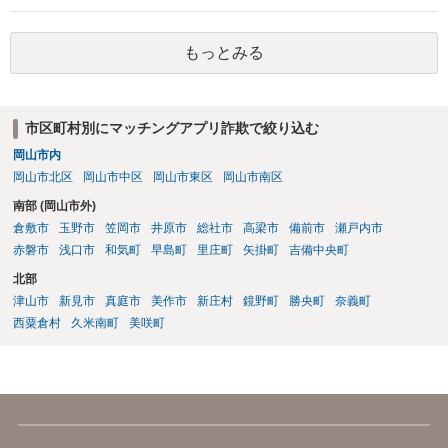
件のようなパパ活のような案件においては警察が動くことは実務上少
なく、恥を忍んで相手方が警察へ相談したところで、いきなり逮捕さ
もっとみる
れる可能性は低く、あっても呼び出しの上事情聴取がまず行われるこ
とになります。 いずれにせよ、御本人から相手方へ返信するのは避け
るべきと考えますし、相手方と連絡するのであれば弁護士を通すべき
です。
市区町村別にマッチングアプリ詐欺で絞り込む
岡山市内
岡山市北区
岡山市中区
岡山市東区
岡山市南区
南部 (岡山市外)
倉敷市
玉野市
笠岡市
井原市
総社市
高梁市
備前市
瀬戸内市
赤磐市
浅口市
和気町
早島町
里庄町
矢掛町
吉備中央町
北部
津山市
新見市
真庭市
美作市
新庄村
鏡野町
勝央町
奈義町
西粟倉村
久米南町
美咲町