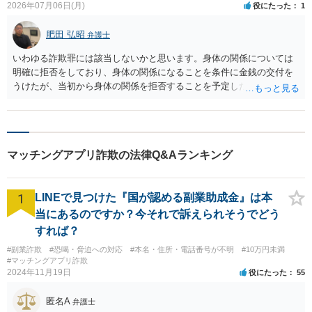
2026年07月06日(月)
役にたった
1
肥田 弘昭
弁護士
いわゆる詐欺罪には該当しないかと思います。身体の関係については
明確に拒否をしており、身体の関係になることを条件に金銭の交付を
うけたが、当初から身体の関係を拒否することを予定した等相手を錯
誤に陥れてないからです。いわゆるロマンス詐欺についても、お金が
欲しいこと身体の関係は拒否と嘘偽りなく相手に伝えた上で相手もそ
れを前提に金銭交付していますので、ロマンス詐欺には該当しないか
と思います。ご参考にしてください。
マッチングアプリ詐欺の法律Q&Aランキング
1
LINEで見つけた『国が認める副業助成金』は本
当にあるのですか？今それで訴えられそうでどう
すれば？
#副業詐欺
#恐喝・脅迫への対応
#本名・住所・電話番号が不明
#10万円未満
#マッチングアプリ詐欺
2024年11月19日
役にたった
55
匿名A
弁護士