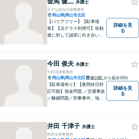
金馬 健二
弁護士
くお話をお伺いし、ご希望を
きずな綜合法律事務所
尊重しながら進めてまいりま
岡山県
岡山市北区
|
す。
【バリアフリー】【駐車場
詳細を見
有】【法テラス利用可】依頼
る
者に対して誠実に向き合い、
寄り添うことを心がけており
ます。 どんなときでもすぐに
案件に取り掛かることができ
るように準備していますので
今田 俊夫
弁護士
お気軽にご相談ください。
今田法律事務所
岡山県
岡山市北区
柳川駅
から徒歩10分
|
【駐車場有り】【夜間休日対
詳細を見
応可能】借金問題 ／交通事故
る
／離婚問題／刑事事件。地域
の方々に親身に寄り添える弁
護士を目指して日々の業務に
取り組んでおりますのでお気
井田 千津子
軽にご相談ください。
弁護士
井田法律事務所