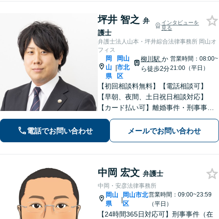
坪井 智之
弁
インタビューを
見る
護士
弁護士法人山本・坪井綜合法律事務所 岡山オ
フィス
岡
岡山
柳川駅
か
営業時間：08:00~
山
市北
|
21:00（平日）
ら徒歩2分
県
区
【初回相談料無料】【電話相談可】
【早朝、夜間、土日祝日相談対応】
【カード払い可】離婚事件・刑事事
件・交通事故の専門弁護士があなたの
お悩みを解決いたします。一人で悩ま
電話でお問い合わせ
メールでお問い合わせ
ずに新たな一歩をわたしたちと。
中岡 宏文
弁護士
中岡・安彦法律事務所
岡山
岡山市北
営業時間：09:00~23:59
|
県
区
（平日）
【24時間365日対応可】刑事事件（在