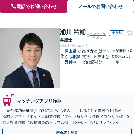
電話でお問い合わせ
メールでお問い合わせ
浦川 祐輔
東京都
インタビュ
ーを見る
弁護士
弁護士法人エッグ
営業時間：0
岡山県
か
面談方法(対面・
らも相談
電話・ビデオな
0:00~23:59
受付中
ど)は応相談
（平日）
マッチングアプリ詐欺
【完全成功報酬制(回収額の33％（税込）】【24時間全国対応】情報
商材／アフィリエイト／副業詐欺／出会い系サクラ詐欺／コンサル詐
欺／投資詐欺／仮想通貨のトラブルは、お任せください！オンライン
のみで解決も可能！
料金表を見る