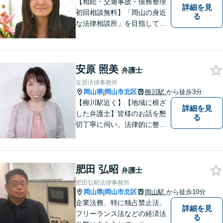
【相続・交通事故・債務整理
詳細を見
初回相談無料】「岡山の身近
る
な法律相談所」を目指してい
ます。お悩みやご不安を抱え
た方のお力になれるよう全力
でサポートしていきます。ど
んなささいなことでも構いま
安原 照美
弁護士
せん。お気軽にご相談くださ
安原法律事務所
い。【土曜日も受付可能】
岡山県
岡山市北区
柳川駅
から徒歩3分
|
【専用駐車場あり】
【柳川駅近く】【地域に根ざ
詳細を見
した弁護士】皆様のお話を懇
る
切丁寧に伺い、法律的に整理
して、わかりやすい言葉でご
説明いたします。【24時間予
約受付可】皆様方のお悩みが
肥田 弘昭
少しでも解決されますよう，
弁護士
誠心誠意努力いたす所存で
肥田弘昭法律事務所
す。皆様方のご来所をお待ち
岡山県
岡山市北区
岡山駅
から徒歩10分
|
しております。
企業法務、特に独占禁止法、
詳細を見
フリーランス法などの経済法
る