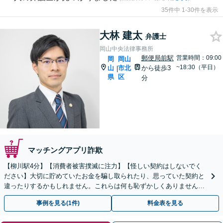
35件中 1-30件を表示
大林 建太
弁護士
岡山中央法律事務所
郵便局前駅
営業時間：09:00
岡
岡山
~18:30（平日）
山
市北
から徒歩3
|
県
区
分
マッチングアプリ詐欺
【柳川駅4分】【消費者被害撲滅に注力】【怪しい契約はしないでく
ださい】大切に貯めていたお金を騙し取られたり、思っていた契約と
違ったりするかもしれません。これらは何も恥ずかしくありません。
あなたの大切なお金を取り戻すためにご相談ください。
事例を見る(1件)
料金表を見る