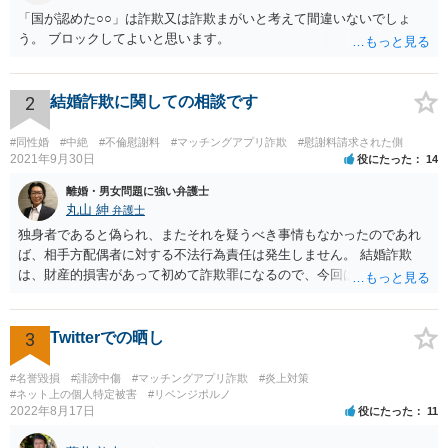
「国が認めた○○」は詐欺又は詐欺まがいと考えて間違いないでしょ
う。 ブロックしてよいと思います。
2
結婚詐欺に関しての相談です
#同性婚
#中絶
#不倫慰謝料
#マッチングアプリ詐欺
#慰謝料請求された側
2021年9月30日
役にたった
14
離婚・男女問題に強い弁護士
丸山 紳
弁護士
独身者であると偽られ、またそれを疑うべき事情もなかったのであれ
ば、相手方配偶者に対する不法行為責任は発生しません。 結婚詐欺
は、財産的損害があって初めて詐欺罪になるので、今回は該当しませ
ん。 貞操権侵害は、既婚者であることを偽られていて、その上既婚者
であることを知っていれば交際しなかったといえる場合に、慰謝料請
求が可能です。 LINEなどで、結婚を当然の前提にした関係だったこと
3
Twitterでの晒し
を立証できる場合は、請求は可能と考えます。
#名誉毀損
#誹謗中傷
#マッチングアプリ詐欺
#炎上対策
#ネット上の個人特定被害
#リベンジポルノ
2022年8月17日
役にたった
11