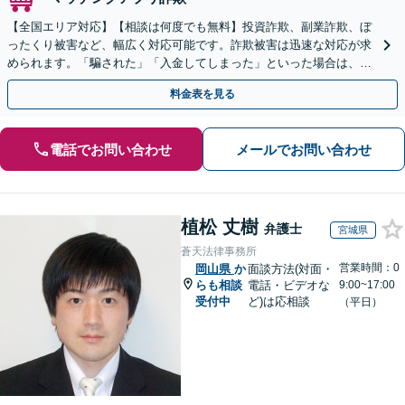
【全国エリア対応】【相談は何度でも無料】投資詐欺、副業詐欺、ぼ
ったくり被害など、幅広く対応可能です。詐欺被害は迅速な対応が求
められます。「騙された」「入金してしまった」といった場合は、お
早めにご相談ください。【電話・メール・WEB相談可】
料金表を見る
電話でお問い合わせ
メールでお問い合わせ
植松 丈樹
弁護士
宮城県
蒼天法律事務所
営業時間：0
岡山県
か
面談方法(対面・
らも相談
電話・ビデオな
9:00~17:00
受付中
ど)は応相談
（平日）