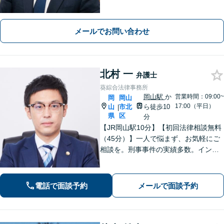
被害者の方）、債務整理（過払い金請
求を含む）、労働災害、他士業からの
ご紹介がある場合の事業者相談は初回
メールでお問い合わせ
無料です。
北村 一
弁護士
葵綜合法律事務所
岡山駅
か
営業時間：09:00~
岡
岡山
17:00（平日）
山
市北
ら徒歩10
|
県
区
分
【JR岡山駅10分】【初回法律相談無料
（45分）】一人で悩まず、お気軽にご
相談を。刑事事件の実績多数。インタ
ーネット、離婚問題も親身に対応いた
します。平日日中に時間が取れない方
は、事前予約で休日・夜間も対応
電話で面談予約
メールで面談予約