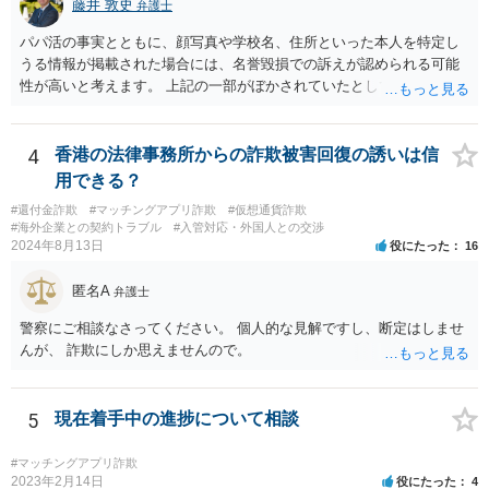
藤井 敦史
弁護士
パパ活の事実とともに、顔写真や学校名、住所といった本人を特定し
うる情報が掲載された場合には、名誉毀損での訴えが認められる可能
性が高いと考えます。 上記の一部がぼかされていたとしても、その全
体から見て、本人を特定しうる情報が掲載されていると判断できる場
合には、同様に考えます。 よろしくお願いいたします。
4
香港の法律事務所からの詐欺被害回復の誘いは信
用できる？
#還付金詐欺
#マッチングアプリ詐欺
#仮想通貨詐欺
#海外企業との契約トラブル
#入管対応・外国人との交渉
2024年8月13日
役にたった
16
匿名A
弁護士
警察にご相談なさってください。 個人的な見解ですし、断定はしませ
んが、 詐欺にしか思えませんので。
5
現在着手中の進捗について相談
#マッチングアプリ詐欺
2023年2月14日
役にたった
4