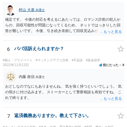
村山 大基
弁護士
補足です。 今後の対応を考えるにあたっては、ロマンス詐欺の犯人か
らの、回収可能性が問題になってくるため、 ネットではっきりした回
答が難しいです。 今後、引き続き依頼して回収見込みがあるのなら、
手続きを進めるように連絡する、というのは考えられます。 他方で、
このまま続けても相手からの回収が全然見込めないようなケースな
ら、ここで依頼を終了したい、着手金を一部返してくれないかとか、
6
パパ活訴えられますか？
交渉してみることも考えられます。
#個人・プライベート
#マッチングアプリ詐欺
#不起訴
#返金請求
2022年11月12日
役にたった
8
内藤 政信
弁護士
おどしなのでなにもありませんね。 気を強く持つといいでしょう。 気
の弱さに付け込みます。 ストーカーとして警察相談も有効ですね。 こ
れで終ります。
7
返済義務ありますか。教えて下さい。