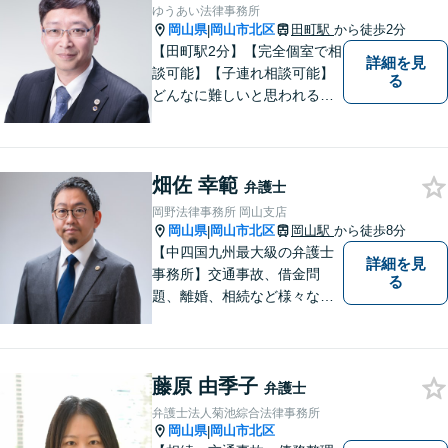
ゆうあい法律事務所
岡山県
岡山市北区
田町駅
から徒歩2分
|
【田町駅2分】【完全個室で相
詳細を見
談可能】【子連れ相談可能】
る
どんなに難しいと思われる案
件でも、あきらめずに解決策
を探していきたいと考えてい
ます。トラブルに巻き込まれ
畑佐 幸範
ている皆さまの現状を良い方
弁護士
向に変化させることができる
岡野法律事務所 岡山支店
ように全力を尽くします。
岡山県
岡山市北区
岡山駅
から徒歩8分
|
【中四国九州最大級の弁護士
詳細を見
事務所】交通事故、借金問
る
題、離婚、相続など様々な問
題について、「何度でも無
料」の相談を行っています！
まずはお気軽にご相談くださ
藤原 由季子
い！
弁護士
弁護士法人菊池綜合法律事務所
岡山県
岡山市北区
|