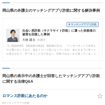
岡山県の弁護士のマッチングアプリ詐欺に関する解決事例
# マッチングアプリ詐欺
出会い系詐欺（サクラサイト詐欺）に遭った依頼者の
被害を回復した事例
大林 建太
弁護士
【ご相談内容】【相談前の状況】 相談者の方は、「インターネットで女性と
やり取りをしており、会おうという話になっているが、会えるまでに色々と
お金がかかり、中々会うことができない、詐欺ではないかと疑っている」と
相談に来られました。 相談者の方は、インターネットブラウザ上のウェブペ
ージやスマートフォンアプリ等、複数のツールを用いてこのようなやり取り
を行っていましたが、内容を確認すると、いずれも、いわゆる出会い系（サ
クラサイト）詐欺と判断できる内容でした。 【相談後、解決まで】 相談者の
方は、クレジットカードを用いて支払いを行っていたため、クレジットカー
岡山県の表示中の弁護士が回答したマッチングアプリ詐欺
ド会社に連絡をし、チャージバックの申請を行った他、取引履歴の開示を求
に関する法律Q&A
めて、詐欺サイトを運営している主体の特定を行いました。 また、チャージ
バックの期限が切れている支払いについては、決済代行会社や詐欺サイトの
運営主体と交渉を行い、相応の額の返金を実現しました。
ロマンス詐欺にあたるのか
#マッチングアプリ詐欺