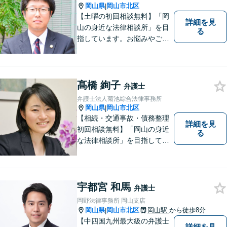
守ります【完全個室相談】
岡山県
岡山市北区
|
【土曜の初回相談無料】「岡
詳細を見
山の身近な法律相談所」を目
る
指しています。お悩みやご不
安を抱えた方のお力になれる
よう、全力でサポートしてい
きます。どんなささいなこと
でも構いません。お気軽にご
髙橋 絢子
弁護士
相談ください。【土曜日も受
弁護士法人菊池綜合法律事務所
付可能】【専用駐車場あり】
岡山県
岡山市北区
|
【相続・交通事故・債務整理
詳細を見
初回相談無料】「岡山の身近
る
な法律相談所」を目指してい
ます。お悩みやご不安を抱え
た方のお力になれるよう全力
でサポートしていきます。ど
んなささいなことでも構いま
宇都宮 和馬
弁護士
せん。お気軽にご相談くださ
岡野法律事務所 岡山支店
い。【土曜日も受付可能】
岡山県
岡山市北区
岡山駅
から徒歩8分
|
【専用駐車場あり】
【中四国九州最大級の弁護士
詳細を見