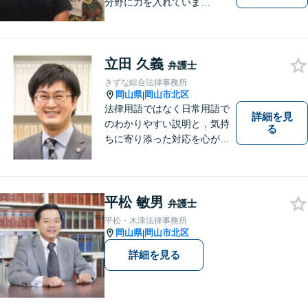
分野に力を入れていま
す！！！
立田 久義
弁護士
きずな綜合法律事務所
岡山県
岡山市北区
|
法律用語ではなく日常用語で
詳細を見
のわかりやすい説明と，気持
る
ちに寄り添った対応を心がけ
ています。
平松 敏男
弁護士
平松・木津法律事務所
岡山県
岡山市北区
|
詳細を見る