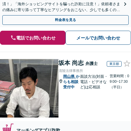
済！」「海外ショッピングサイトを騙った詐欺に注意！」依頼者さま
の痛みに寄り添って丁寧なヒアリングをおこない、少しでも多くの返
金が得られるよう尽力します！
料金表を見る
電話でお問い合わせ
メールでお問い合わせ
坂本 尚志
弁護士
東京都
清陵法律事務所
営業時間：0
岡山県
か
面談方法(対面・
らも相談
電話・ビデオな
9:00~17:30
受付中
ど)は応相談
（平日）
マッチングアプリ詐欺