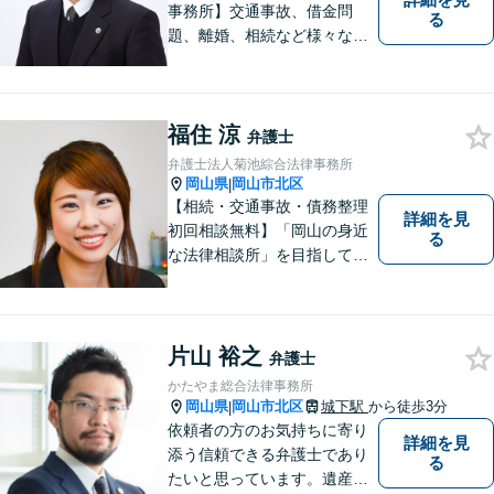
事務所】交通事故、借金問
る
題、離婚、相続など様々な問
題について、「何度でも無
料」の相談を行っています！
まずはお気軽にご相談くださ
福住 涼
い！
弁護士
弁護士法人菊池綜合法律事務所
岡山県
岡山市北区
|
【相続・交通事故・債務整理
詳細を見
初回相談無料】「岡山の身近
る
な法律相談所」を目指してい
ます。お悩みやご不安を抱え
た方のお力になれるよう全力
でサポートしていきます。ど
んなささいなことでも構いま
片山 裕之
弁護士
せん。お気軽にご相談くださ
かたやま総合法律事務所
い。【土曜日も受付可能】
岡山県
岡山市北区
城下駅
から徒歩3分
|
【専用駐車場あり】
依頼者の方のお気持ちに寄り
詳細を見
添う信頼できる弁護士であり
る
たいと思っています。遺産分