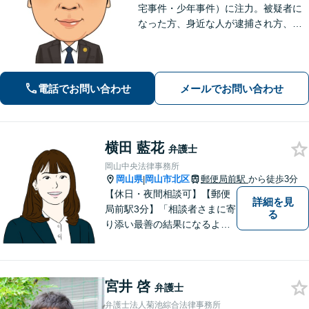
宅事件・少年事件）に注力。被疑者に
なった方、身近な人が逮捕され方、す
ぐにご相談ください。刑事事件はスピ
ード勝負、初回の接見は即時駆けつけ
ます。事件解決後のアフターケアもい
たします。
電話でお問い合わせ
メールでお問い合わせ
横田 藍花
弁護士
岡山中央法律事務所
岡山県
岡山市北区
郵便局前駅
から徒歩3分
|
【休日・夜間相談可】【郵便
詳細を見
局前駅3分】「相談者さまに寄
る
り添い最善の結果になるよう
尽力」婚姻費用・財産分与・
養育費の交渉などお任せくだ
さい「刑事事件：捜査機関に
宮井 啓
よる不当な取り調べや身体拘
弁護士
束から、依頼者さまの利益を
弁護士法人菊池綜合法律事務所