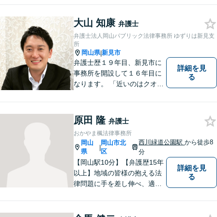
大山 知康
弁護士
弁護士法人岡山パブリック法律事務所 ゆずりは新見支
所
岡山県
新見市
|
弁護士歴１９年目、新見市に
詳細を見
事務所を開設して１６年目に
る
なります。 「近いのはクオリ
ティ」をモットーに、地元の
皆さまに距離的にも精神的に
も「近い」法律事務所となれ
原田 隆
弁護士
るよう職員一同頑張っていま
おかやま楓法律事務所
す。 お気軽にお問い合わせく
西川緑道公園駅
から徒歩8
岡山
岡山市北
|
ださい。
県
区
分
【岡山駅10分】【弁護歴15年
詳細を見
以上】地域の皆様の抱える法
る
律問題に手を差し伸べ、適切
な解決方法をご提案いたしま
す！小さなことでも、ぜひご
相談にいらしてください。よ