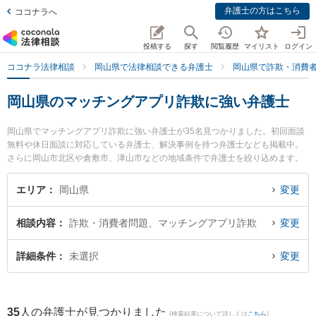
弁護士の方はこちら
ココナラへ
投稿する
探す
閲覧履歴
マイリスト
ログイン
ココナラ法律相談
岡山県で法律相談できる弁護士
岡山県で詐欺・消費
岡山県のマッチングアプリ詐欺に強い弁護士
岡山県でマッチングアプリ詐欺に強い弁護士が35名見つかりました。初回面談
無料や休日面談に対応している弁護士、解決事例を持つ弁護士なども掲載中。
さらに岡山市北区や倉敷市、津山市などの地域条件で弁護士を絞り込めます。
詐欺・消費者問題に関係する投資詐欺や副業詐欺、FX詐欺等の細かな分野での
絞り込み検索もでき便利です。特に岡山中央法律事務所の大林 建太弁護士や弁
エリア
岡山県
変更
護士法人VIA支所倉敷みらい法律事務所の岡部 宗茂弁護士、葵綜合法律事務所
の北村 一弁護士のプロフィール情報や弁護士費用、強みなどが注目されていま
相談内容
詐欺・消費者問題、マッチングアプリ詐欺
変更
す。『岡山県で土日や夜間に発生したマッチングアプリ詐欺のトラブルを今す
ぐに弁護士に相談したい』『マッチングアプリ詐欺のトラブル解決の実績豊富
な近くの弁護士を検索したい』『初回相談無料でマッチングアプリ詐欺を法律
詳細条件
未選択
変更
相談できる岡山県内の弁護士に相談予約したい』などでお困りの相談者さんに
おすすめです。
35
人の弁護士が見つかりました
(検索結果について詳しくは
こちら
)