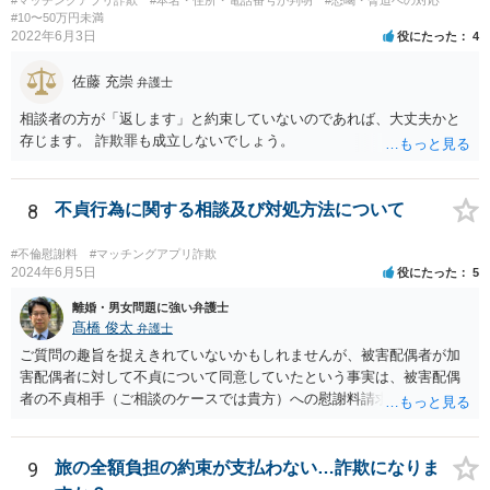
#マッチングアプリ詐欺
#本名・住所・電話番号が判明
#恐喝・脅迫への対応
#10〜50万円未満
2022年6月3日
役にたった
4
佐藤 充崇
弁護士
相談者の方が「返します」と約束していないのであれば、大丈夫かと
存じます。 詐欺罪も成立しないでしょう。
8
不貞行為に関する相談及び対処方法について
#不倫慰謝料
#マッチングアプリ詐欺
2024年6月5日
役にたった
5
離婚・男女問題に強い弁護士
髙橋 俊太
弁護士
ご質問の趣旨を捉えきれていないかもしれませんが、被害配偶者が加
害配偶者に対して不貞について同意していたという事実は、被害配偶
者の不貞相手（ご相談のケースでは貴方）への慰謝料請求に対する反
論となり得ます。
9
旅の全額負担の約束が支払わない…詐欺になりま