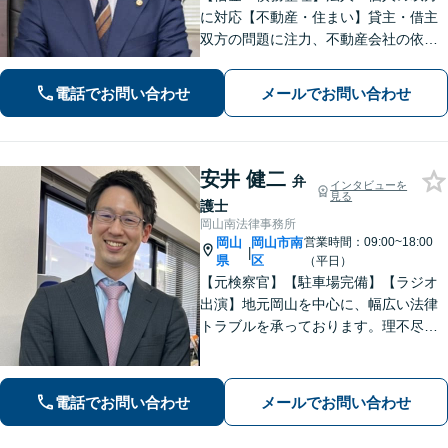
に対応【不動産・住まい】貸主・借主
双方の問題に注力、不動産会社の依頼
実績あり【労働・雇用】労災事件に精
通。その他労働事件もカバー【行政事
電話でお問い合わせ
メールでお問い合わせ
件】学校トラブル・いじめ問題に注力
【企業法務】予防法務・紛争対応お任
せください。
安井 健二
弁
インタビューを
見る
護士
岡山南法律事務所
岡山
岡山市南
営業時間：09:00~18:00
|
県
区
（平日）
【元検察官】【駐車場完備】【ラジオ
出演】地元岡山を中心に、幅広い法律
トラブルを承っております。理不尽な
思いをされている方が「明るい未来」
を歩んでいけるよう、親切丁寧にサポ
ートいたします。お困りの方はお早め
電話でお問い合わせ
メールでお問い合わせ
にご相談ください【WEB面談｜夜間面
談可】