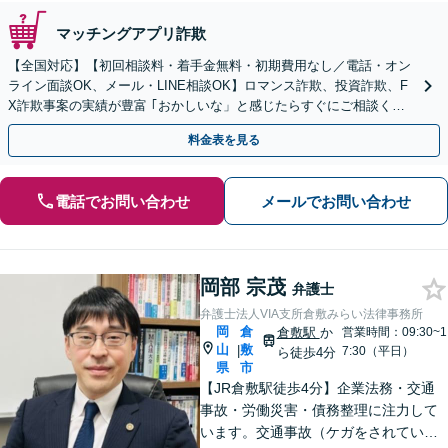
マッチングアプリ詐欺
【全国対応】【初回相談料・着手金無料・初期費用なし／電話・オン
ライン面談OK、メール・LINE相談OK】ロマンス詐欺、投資詐欺、F
X詐欺事案の実績が豊富 ｢おかしいな」と感じたらすぐにご相談くだ
さい。
料金表を見る
電話でお問い合わせ
メールでお問い合わせ
岡部 宗茂
弁護士
弁護士法人VIA支所倉敷みらい法律事務所
岡
倉
倉敷駅
か
営業時間：09:30~1
山
敷
|
7:30（平日）
ら徒歩4分
県
市
【JR倉敷駅徒歩4分】企業法務・交通
事故・労働災害・債務整理に注力して
います。交通事故（ケガをされている