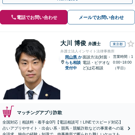
電話でお問い合わせ
メールでお問い合わせ
大川 博俊
弁護士
東京都
弁護士法人インサイト法律事務所
営業時間：1
岡山県
か
面談方法(対面・
らも相談
電話・ビデオな
0:00~18:00
受付中
ど)は応相談
（平日）
マッチングアプリ詐欺
全国対応｜相談料・着手金0円【電話相談可！LINEでスピード対応】
占いアプリやサイト・出会い系・競馬・競艇詐欺などの事業者への返
金請求。独自の経験・知識で、他事務所で断られた難しいケースも解