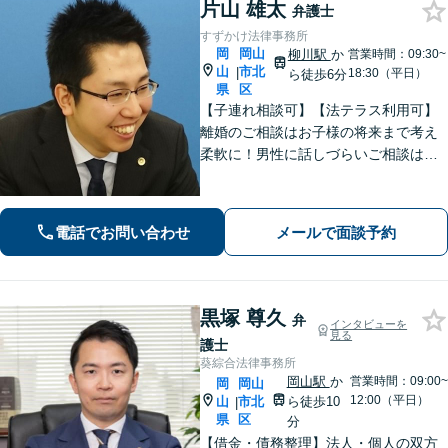
片山 雄太
弁護士
すずかけ法律事務所
岡
岡山
柳川駅
か
営業時間：09:30~
山
市北
|
18:30（平日）
ら徒歩6分
県
区
【子連れ相談可】【法テラス利用可】
離婚のご相談はお子様の将来まで考え
柔軟に！男性に話しづらいご相談は女
性弁護士がうかがいます／不動産トラ
ブルは司法書士・土地家屋調査士など
と連携してきめ細やかに対応【注力分
電話でお問い合わせ
メールで面談予約
野初回相談無料】【WEB面談可】
黒塚 尊久
弁
インタビューを
見る
護士
葵綜合法律事務所
岡山駅
か
営業時間：09:00~
岡
岡山
12:00（平日）
山
市北
ら徒歩10
|
県
区
分
【借金・債務整理】法人・個人の双方