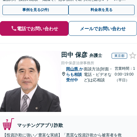
決に導いた実績あり。まずはお気軽にご相談ください
事例を見る(2件)
料金表を見る
電話でお問い合わせ
メールでお問い合わせ
田中 保彦
弁護士
東京都
田中保彦法律事務所
営業時間：1
岡山県
か
面談方法(対面・
らも相談
電話・ビデオな
0:00~19:00
受付中
ど)は応相談
（平日）
マッチングアプリ詐欺
【投資詐欺に強い／豊富な実績】「悪質な投資詐欺から被害者を救