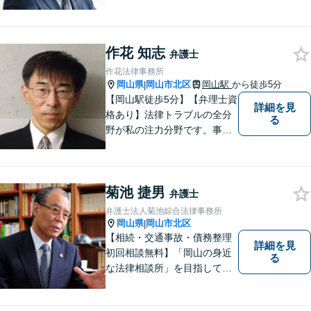
割、交通事故、刑事事件、離
婚、不貞慰謝料、木企業法務
等に対応しています。お気軽
作花 知志
にご相談ください。
弁護士
作花法律事務所
岡山県
岡山市北区
岡山駅
から徒歩5分
|
【岡山駅徒歩5分】【弁理士資
詳細を見
格あり】法律トラブルの全分
る
野が私の注力分野です。事務
所の理念は、ご相談の後には
心の中に花が咲いたようにな
っていただけること。【法テ
菊池 捷男
ラス対応】【後払い対応】
弁護士
【日弁連国際人権問題委員会
弁護士法人菊池綜合法律事務所
所属】お困りの方は、お気軽
岡山県
岡山市北区
|
にご相談下さい。
【相続・交通事故・債務整理
詳細を見
初回相談無料】「岡山の身近
る
な法律相談所」を目指してい
ます。お悩みやご不安を抱え
た方のお力になれるよう全力