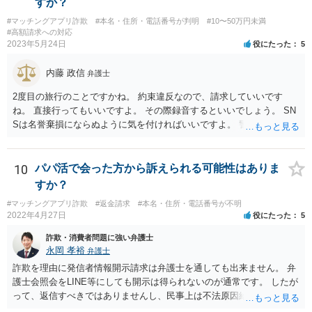
すか？
#マッチングアプリ詐欺
#本名・住所・電話番号が判明
#10〜50万円未満
#高額請求への対応
2023年5月24日
役にたった
5
内藤 政信
弁護士
2度目の旅行のことですかね。 約束違反なので、請求していいです
ね。 直接行ってもいいですよ。 その際録音するといいでしょう。 SN
Sは名誉棄損にならぬように気を付ければいいですよ。 警察に行って
も民事と言われるだけでしょう。
10
パパ活で会った方から訴えられる可能性はありま
すか？
#マッチングアプリ詐欺
#返金請求
#本名・住所・電話番号が不明
2022年4月27日
役にたった
5
詐欺・消費者問題に強い弁護士
永岡 孝裕
弁護士
詐欺を理由に発信者情報開示請求は弁護士を通しても出来ません。 弁
護士会照会をLINE等にしても開示は得られないのが通常です。 したが
って、返信すべきではありませんし、民事上は不法原因給付となり返
金する必要がない可能性が高いです。 更に、刑事告訴も、そもそも本