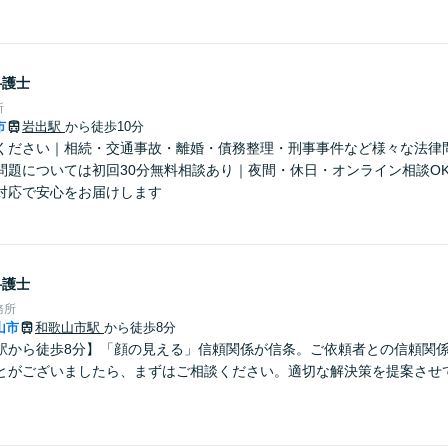
弁護士
所
市
岩出駅
から徒歩10分
ください｜相続・交通事故・離婚・債務整理・刑事事件など様々な法律
問題については初回30分無料相談あり｜夜間・休日・オンライン相談O
対応で安心をお届けします
弁護士
務所
山市
和歌山市駅
から徒歩8分
駅から徒歩8分】「顔の見える」信頼関係が信条。ご依頼者との信頼関
とがございましたら、まずはご相談ください。適切な解決策を提案させ