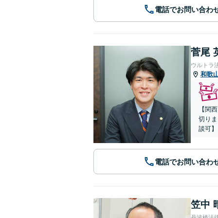
電話でお問い合わ
菅尾 
ウルトラ
和歌
【関西
切りま
談可】
電話でお問い合わ
笠中 
丹波橋法