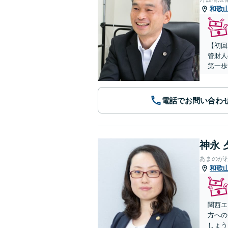
和歌
【初回
管財人
第一歩
電話でお問い合わ
神永 
あまのが
和歌
関西エ
方への
しょう