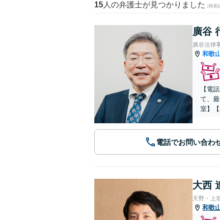
15
人の弁護士が見つかりました
(検索
廣谷 
廣谷法律
和歌
【電話
て、最
室】【
電話でお問い合わ
大西 
天野・上
和歌