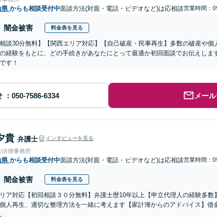
山県
からも相談受付中
面談方法(対面・電話・ビデオなど)は応相談
営業時間：09
闇金被害
料金表を見る
相談30分無料】【関西エリア対応】【自己破産・民事再生】多数の破産や個
の経験をもとに、どの手続きがあなたにとって最適か初回面談でお伝えしま
です！
せ
メール
夕貴
弁護士
インタビューを見る
わ法律事務所
山県
からも相談受付中
面談方法(対面・電話・ビデオなど)は応相談
営業時間：09
闇金被害
料金表を見る
リア対応【初回相談３０分無料】弁護士歴10年以上【申立代理人の経験多数
個人再生、適切な整理方法を一緒に考えます【家計簿からのアドバイス】借
。