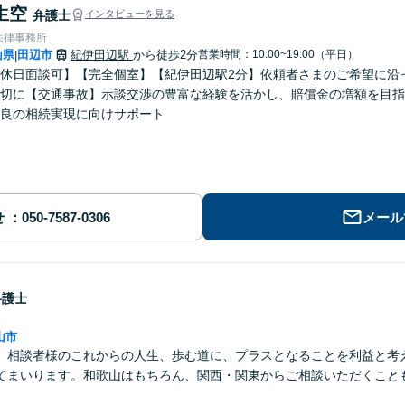
生空
弁護士
インタビューを見る
法律事務所
山県
田辺市
紀伊田辺駅
から徒歩2分
営業時間：10:00~19:00（平日）
|
休日面談可】【完全個室】【紀伊田辺駅2分】依頼者さまのご希望に沿
切に【交通事故】示談交渉の豊富な経験を活かし、賠償金の増額を目指
良の相続実現に向けサポート
せ
メール
弁護士
山市
】相談者様のこれからの人生、歩む道に、プラスとなることを利益と考
てまいります。和歌山はもちろん、関西・関東からご相談いただくこと