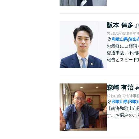
阪本 倖多
岩出総合法律事務
和歌山県
岩出
|
お気軽にご相談
交通事故、不貞
報告とスピード
森崎 有治
和歌山合同法律事
和歌山県
和歌
|
【南海和歌山市
す。お悩みのこ