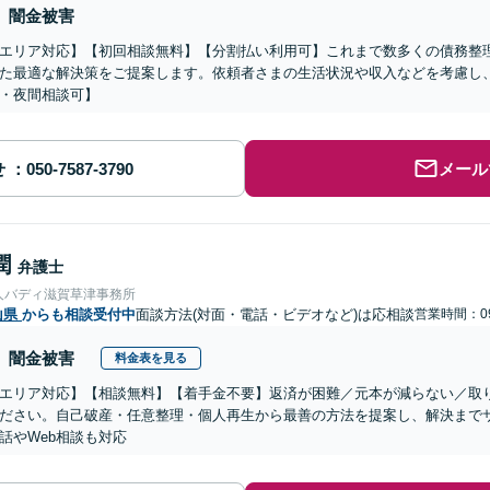
闇金被害
エリア対応】【初回相談無料】【分割払い利用可】これまで数多くの債務整
た最適な解決策をご提案します。依頼者さまの生活状況や収入などを考慮し
・夜間相談可】
せ
メール
潤
弁護士
人バディ滋賀草津事務所
山県
からも相談受付中
面談方法(対面・電話・ビデオなど)は応相談
営業時間：09
闇金被害
料金表を見る
エリア対応】【相談無料】【着手金不要】返済が困難／元本が減らない／取
ださい。自己破産・任意整理・個人再生から最善の方法を提案し、解決まで
話やWeb相談も対応