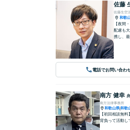
佐藤 
佐藤生空
和歌
【夜間・
配慮も大
携し、最
電話でお問い合わ
南方 健幸
南方法律事務所
和歌山県
和歌
|
【初回相談無料
背負って活動し