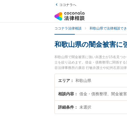
ココナラへ
ココナラ法律相談
和歌山県で法律相談でき
和歌山県の闇金被害に
和歌山県で闇金被害に強い弁護士が15名見つ
士を絞り込めます。借金・債務整理に関係する
谷法律事務所の廣谷 行敏弁護士や紀州石原法
す。『和歌山県で土日や夜間に発生した闇金被
で闇金被害を法律相談できる和歌山県内の弁護
エリア
和歌山県
相談内容
借金・債務整理、闇金被害
詳細条件
未選択