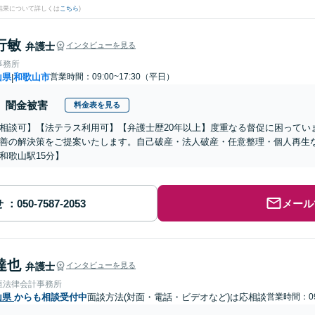
結果について詳しくは
こちら
)
行敏
弁護士
インタビューを見る
事務所
山県
和歌山市
営業時間：09:00~17:30（平日）
|
闇金被害
料金表を見る
相談可】【法テラス利用可】【弁護士歴20年以上】度重なる督促に困ってい
善の解決策をご提案いたします。自己破産・法人破産・任意整理・個人再生
和歌山駅15分】
せ
メール
達也
弁護士
インタビューを見る
垣法律会計事務所
山県
からも相談受付中
面談方法(対面・電話・ビデオなど)は応相談
営業時間：09