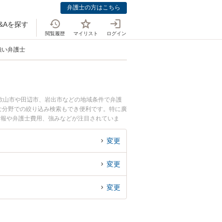
弁護士の方はこちら
&Aを探す
閲覧履歴
マイリスト
ログイン
強い弁護士
歌山市や田辺市、岩出市などの地域条件で弁護
な分野での絞り込み検索もでき便利です。特に廣
情報や弁護士費用、強みなどが注目されていま
富な近くの弁護士を検索したい』『初回相談無料
変更
変更
変更