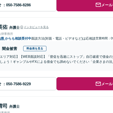
せ
メール
英佑
弁護士
インタビューを見る
法律事務所
山県
からも相談受付中
面談方法(対面・電話・ビデオなど)は応相談
営業時間：09
闇金被害
料金表を見る
エリア対応】【WEB面談対応】「督促を迅速にストップ」自己破産で借金の
しょう！ギャンブルやFXによる借金でも諦めないでください「企業さまの法
せ
メール
晴司
弁護士
律事務所