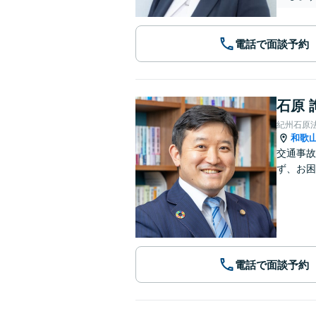
電話で面談予約
石原 
紀州石原
和歌
交通事故
ず、お困
電話で面談予約