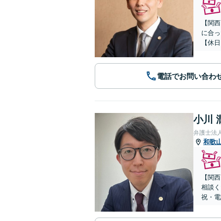
【関西
に合っ
【休日
電話でお問い合わ
小川 
弁護士法
和歌
【関西
相談く
祝・電