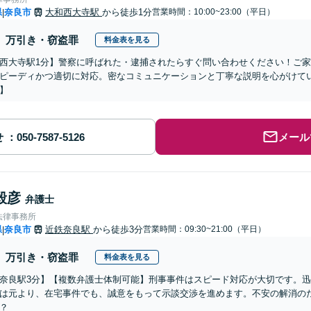
県
奈良市
大和西大寺駅
から徒歩1分
営業時間：10:00~23:00（平日）
|
万引き・窃盗罪
料金表を見る
西大寺駅1分】警察に呼ばれた・逮捕されたらすぐ問い合わせください！ご
ピーディかつ適切に対応。密なコミュニケーションと丁寧な説明を心がけて
】
せ
メール
毅彦
弁護士
法律事務所
県
奈良市
近鉄奈良駅
から徒歩3分
営業時間：09:30~21:00（平日）
|
万引き・窃盗罪
料金表を見る
奈良駅3分】【複数弁護士体制可能】刑事事件はスピード対応が大切です。
は元より、在宅事件でも、誠意をもって示談交渉を進めます。不安の解消の
？