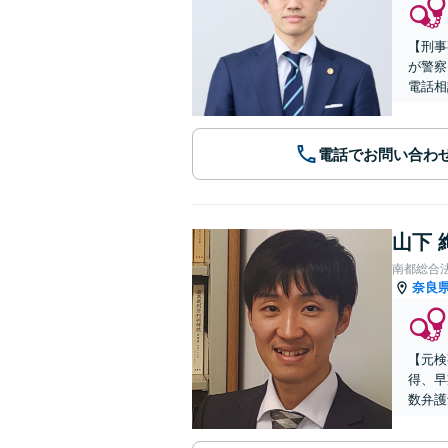
【刑事
が警察
電話相
電話でお問い合わ
山下 
南都総合
奈良
【元検
得、早
数弁護