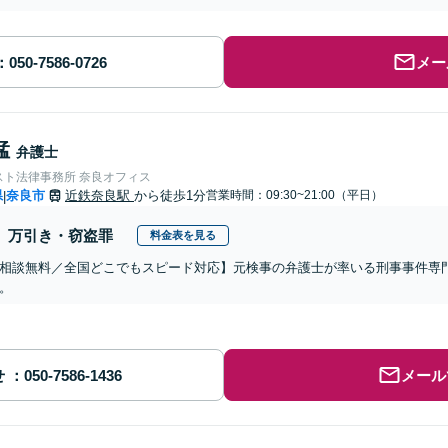
メー
猛
弁護士
スト法律事務所 奈良オフィス
県
奈良市
近鉄奈良駅
から徒歩1分
営業時間：09:30~21:00（平日）
|
万引き・窃盗罪
料金表を見る
相談無料／全国どこでもスピード対応】元検事の弁護士が率いる刑事事件専
。
せ
メール