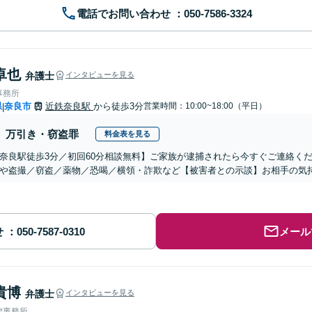
電話でお問い合わせ
卓也
弁護士
インタビューを見る
事務所
県
奈良市
近鉄奈良駅
から徒歩3分
営業時間：10:00~18:00（平日）
|
万引き・窃盗罪
料金表を見る
奈良駅徒歩3分／初回60分相談無料】ご家族が逮捕されたら今すぐご連絡く
や盗撮／窃盗／薬物／恐喝／横領・詐欺など【被害者との示談】お相手の気
せ
メール
貴博
弁護士
インタビューを見る
律事務所