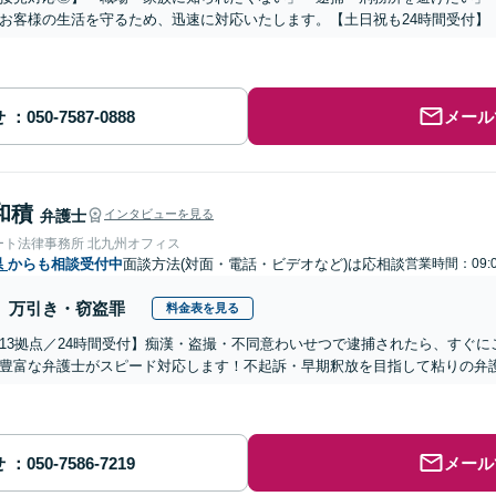
お客様の生活を守るため、迅速に対応いたします。【土日祝も24時間受付】
せ
メール
和積
弁護士
インタビューを見る
ート法律事務所 北九州オフィス
県
からも相談受付中
面談方法(対面・電話・ビデオなど)は応相談
営業時間：09:0
万引き・窃盗罪
料金表を見る
13拠点／24時間受付】痴漢・盗撮・不同意わいせつで逮捕されたら、すぐ
豊富な弁護士がスピード対応します！不起訴・早期釈放を目指して粘りの弁
せ
メール