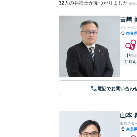
32
人の弁護士が見つかりました
(検索
吉﨑 
ベリーベ
奈良
【初回
に対応
電話でお問い合わ
山本 
東京スタ
奈良