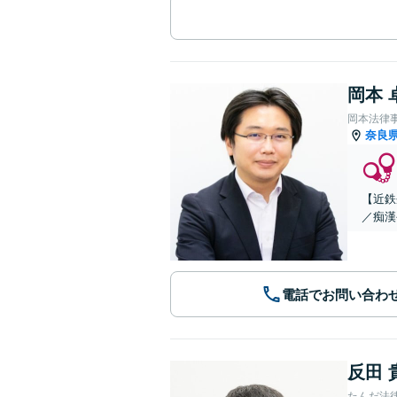
岡本 
岡本法律
奈良
【近鉄
／痴漢
電話でお問い合わ
反田 
たんだ法