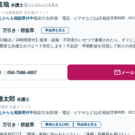
直哉
弁護士
インタビューを見る
ート法律事務所 名古屋オフィス
県
からも相談受付中
面談方法(対面・電話・ビデオなど)は応相談
営業時間：09:0
万引き・窃盗罪
料金表を見る
13拠点／24時間受付】痴漢・盗撮・不同意わいせつで逮捕されたら、すぐ
豊富な弁護士がスピード対応します！不起訴・早期釈放を目指して粘りの弁
せ
メール
雄太郎
弁護士
事務所 大阪オフィス
県
からも相談受付中
面談方法(対面・電話・ビデオなど)は応相談
営業時間：00:0
万引き・窃盗罪
事例を見る(3件)
料金表を見る
接見対応◎】「職場・家族に知られたくない」「逮捕・刑務所を避けたい」