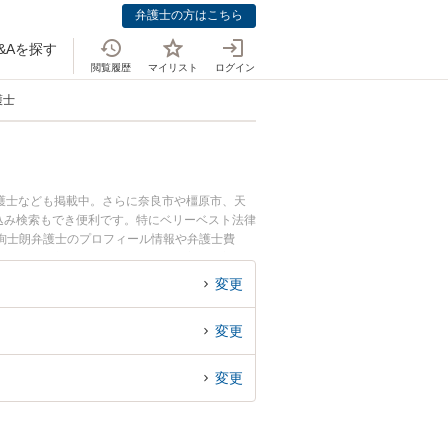
弁護士の方はこちら
&Aを探す
閲覧履歴
マイリスト
ログイン
護士
護士なども掲載中。さらに奈良市や橿原市、天
込み検索もでき便利です。特にベリーベスト法律
 絢士朗弁護士のプロフィール情報や弁護士費
『万引き・窃盗罪のトラブル解決の実績豊富な近
の相談者さんにおすすめです。
変更
変更
変更