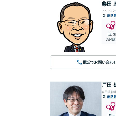
柴田 
ネクスパ
奈良
【全国
の経験
電話でお問い合わ
戸田 
春田法律
奈良
【即日