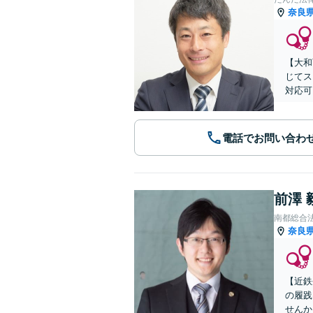
奈良
【大和
じてス
対応可
電話でお問い合わ
前澤 
南都総合
奈良
【近鉄
の履践
せんか