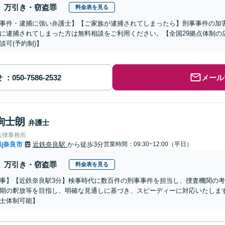
万引き・窃盗罪
料金表を見る
事件・逮捕に強い弁護士】【ご家族が逮捕されてしまったら】刑事事件の加
に逮捕されてしまった方は無料相談をご利用ください。【全国29拠点体制の
談可(予約制)】
せ
メール
絢士朗
弁護士
法律事務所
県
奈良市
近鉄奈良駅
から徒歩3分
営業時間：09:30~12:00（平日）
|
万引き・窃盗罪
料金表を見る
事】【近鉄奈良駅3分】検事時代に数百件の刑事事件を担当し、捜査機関の
期の釈放等を目指し、明確な見通しに基づき、スピーディーに対応いたしま
士体制可能】