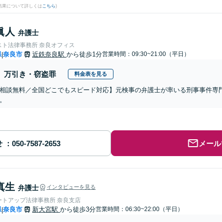
結果について詳しくは
こちら
)
眞人
弁護士
スト法律事務所 奈良オフィス
県
奈良市
近鉄奈良駅
から徒歩1分
営業時間：09:30~21:00（平日）
|
万引き・窃盗罪
料金表を見る
相談無料／全国どこでもスピード対応】元検事の弁護士が率いる刑事事件専
。
せ
メール
真生
弁護士
インタビューを見る
ートアップ法律事務所 奈良支店
県
奈良市
新大宮駅
から徒歩3分
営業時間：06:30~22:00（平日）
|