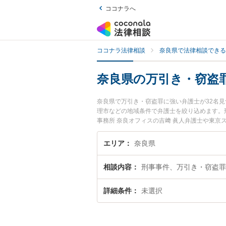
ココナラへ
ココナラ法律相談
奈良県で法律相談できる
奈良県の万引き・窃盗
奈良県で万引き・窃盗罪に強い弁護士が32名
理市などの地域条件で弁護士を絞り込めます。
事務所 奈良オフィスの吉﨑 眞人弁護士や東京
用、強みなどが注目されています。『奈良県で
くの弁護士を検索したい』『初回相談無料で万
エリア
奈良県
相談内容
刑事事件、万引き・窃盗罪
詳細条件
未選択