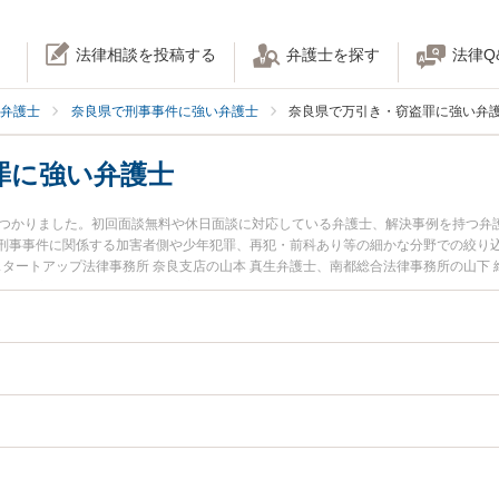
法律相談を投稿する
弁護士を探す
法律Q
弁護士
奈良県で刑事事件に強い弁護士
奈良県で万引き・窃盗罪に強い弁
罪に強い弁護士
見つかりました。初回面談無料や休日面談に対応している弁護士、解決事例を持つ弁
刑事事件に関係する加害者側や少年犯罪、再犯・前科あり等の細かな分野での絞り
スタートアップ法律事務所 奈良支店の山本 真生弁護士、南都総合法律事務所の山下
土日や夜間に発生した万引き・窃盗罪のトラブルを今すぐに弁護士に相談したい』
引き・窃盗罪を法律相談できる奈良県内の弁護士に相談予約したい』などでお困り