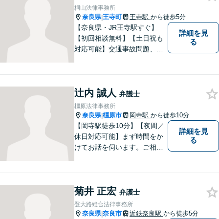
指します。【地域に根差した
桐山法律事務所
弁護士】まずはお気軽にご相
奈良県
王寺町
王寺駅
から徒歩5分
|
談ください。
【奈良県・JR王寺駅すぐ】
詳細を見
【初回相談無料】【土日祝も
る
対応可能】交通事故問題、遺
産相続問題、離婚問題などの
民事を中心に、 ご相談者様へ
最適なリーガルサポートをご
辻内 誠人
提供しています。
弁護士
橿原法律事務所
奈良県
橿原市
岡寺駅
から徒歩10分
|
【岡寺駅徒歩10分】【夜間／
詳細を見
休日対応可能】まず時間をか
る
けてお話を伺います。ご相談
者の思いを十分お聞きし、そ
の実現に向けてサポートいた
します。【地域に根ざした弁
菊井 正宏
護士】地域密着型のアットホ
弁護士
ームなリーガルサービスをご
登大路総合法律事務所
提供させていただきます。
奈良県
奈良市
近鉄奈良駅
から徒歩5分
|