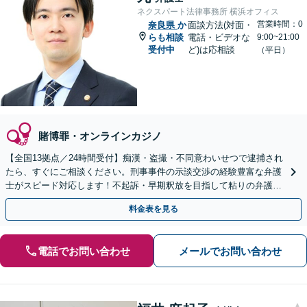
ネクスパート法律事務所 横浜オフィス
営業時間：0
奈良県
か
面談方法(対面・
らも相談
電話・ビデオな
9:00~21:00
受付中
ど)は応相談
（平日）
賭博罪・オンラインカジノ
【全国13拠点／24時間受付】痴漢・盗撮・不同意わいせつで逮捕され
たら、すぐにご相談ください。刑事事件の示談交渉の経験豊富な弁護
士がスピード対応します！不起訴・早期釈放を目指して粘りの弁護活
動を行います。
料金表を見る
電話でお問い合わせ
メールでお問い合わせ