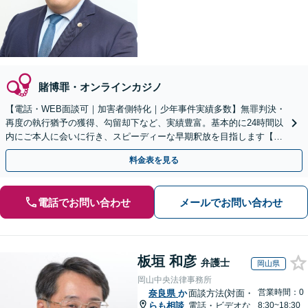
賭博罪・オンラインカジノ
【電話・WEB面談可｜加害者側特化｜少年事件実績多数】無罪判決・
再度の執行猶予の獲得、勾留却下など、実績豊富。基本的に24時間以
内にご本人に会いに行き、スピーディーな早期釈放を目指します【事
前予約にて当日・休日・夜間面談可｜関西エリア対応】
料金表を見る
電話でお問い合わせ
メールでお問い合わせ
板垣 和彦
弁護士
岡山県
岡山中央法律事務所
営業時間：0
奈良県
か
面談方法(対面・
らも相談
電話・ビデオな
8:30~18:30