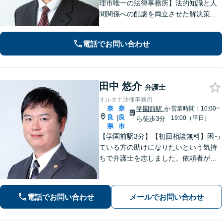
理市唯一の法律事務所】法的知識と人
間関係への配慮を両立させた解決策を
ご提案いたします。「士業との連携で
トータルサポートを実現／税理士・司
電話でお問い合わせ
法書士・不動産鑑定士など」相続に関
わる問題を総合的に解決へ導きます
田中 悠介
弁護士
オルタナ法律事務所
奈
奈
学園前駅
か
営業時間：10:00~
良
良
|
19:00（平日）
ら徒歩3分
県
市
【学園前駅3分】【初回相談無料】困っ
ている方の助けになりたいという気持
ちで弁護士を志しました。依頼者が納
得する解決に向け、決め付けをせずあ
らゆる可能性を考え、法律の専門家と
して解決策を提案いたします。
電話でお問い合わせ
メールでお問い合わせ