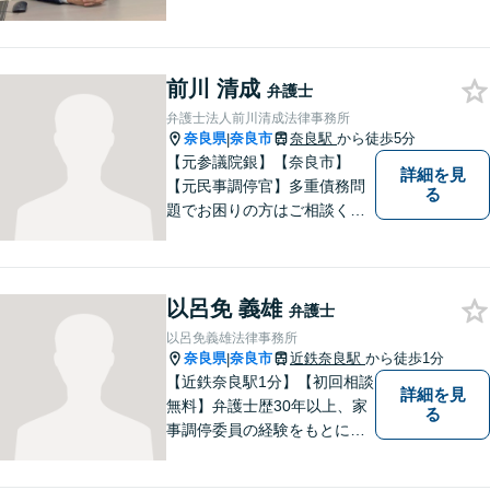
していくことに全力を尽くし
ます。金銭問題／男女問題／
交通事故／刑事事件に注力し
前川 清成
ています。法律トラブルでお
弁護士
悩みごとがありましたら、お
弁護士法人前川清成法律事務所
気軽にご相談ください。
奈良県
奈良市
奈良駅
から徒歩5分
|
【元参議院銀】【奈良市】
詳細を見
【元民事調停官】多重債務問
る
題でお困りの方はご相談くだ
さい。その他、一般民事事件
も対応しております。奈良市
大宮町でお困りの方がいまし
以呂免 義雄
たら、一度ご相談ください。
弁護士
以呂免義雄法律事務所
奈良県
奈良市
近鉄奈良駅
から徒歩1分
|
【近鉄奈良駅1分】【初回相談
詳細を見
無料】弁護士歴30年以上、家
る
事調停委員の経験をもとに複
雑な相続問題も依頼者様の状
況に合わせ、適切なアドバイ