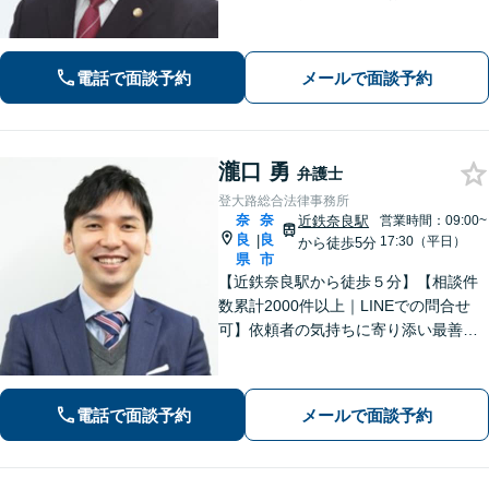
談ください。トラブル解決に向けて、
最善の方法を、知恵を絞って考え抜き
ます。【土日・夜間相談に対応】
電話で面談予約
メールで面談予約
瀧口 勇
弁護士
登大路総合法律事務所
奈
奈
近鉄奈良駅
営業時間：09:00~
良
良
|
17:30（平日）
から徒歩5分
県
市
【近鉄奈良駅から徒歩５分】【相談件
数累計2000件以上｜LINEでの問合せ
可】依頼者の気持ちに寄り添い最善の
解決策をご提案します。交通事故・相
続・借金・など幅広く対応【オンライ
ン法律相談可能】
電話で面談予約
メールで面談予約