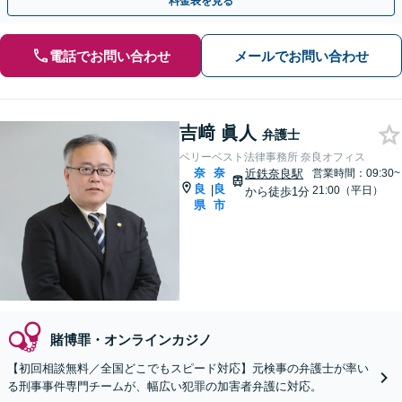
料金表を見る
電話でお問い合わせ
メールでお問い合わせ
吉﨑 眞人
弁護士
ベリーベスト法律事務所 奈良オフィス
奈
奈
近鉄奈良駅
営業時間：09:30~
良
良
|
21:00（平日）
から徒歩1分
県
市
賭博罪・オンラインカジノ
【初回相談無料／全国どこでもスピード対応】元検事の弁護士が率い
る刑事事件専門チームが、幅広い犯罪の加害者弁護に対応。