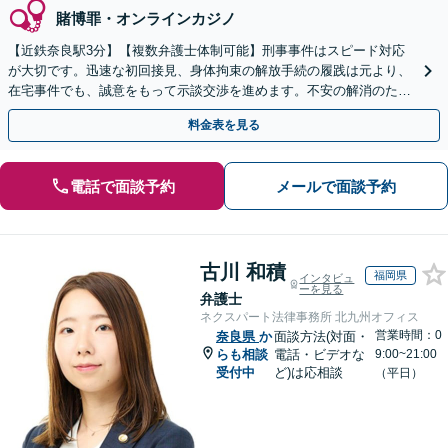
賭博罪・オンラインカジノ
【近鉄奈良駅3分】【複数弁護士体制可能】刑事事件はスピード対応
が大切です。迅速な初回接見、身体拘束の解放手続の履践は元より、
在宅事件でも、誠意をもって示談交渉を進めます。不安の解消のた
め、今後の方針だけでも考えてみませんか？
料金表を見る
電話で面談予約
メールで面談予約
古川 和積
福岡県
インタビュ
ーを見る
弁護士
ネクスパート法律事務所 北九州オフィス
営業時間：0
奈良県
か
面談方法(対面・
らも相談
電話・ビデオな
9:00~21:00
受付中
ど)は応相談
（平日）