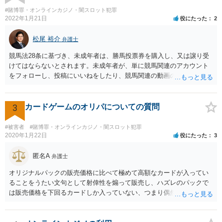
#賭博罪・オンラインカジノ・闇スロット犯罪
2022年1月21日
役にたった
2
松尾 裕介
弁護士
競馬法28条に基づき、未成年者は、勝馬投票券を購入し、又は譲り受
けてはならないとされます。未成年者が、単に競馬関連のアカウント
をフォローし、投稿にいいねをしたり、競馬関連の動画のチャンネル
登録をすることは、特段法的に問題ないと考えられます。
3
カードゲームのオリパについての質問
#被害者
#賭博罪・オンラインカジノ・闇スロット犯罪
2020年1月22日
役にたった
3
匿名A
弁護士
オリジナルパックの販売価格に比べて極めて高額なカードが入ってい
ることをうたい文句として射倖性を煽って販売し、ハズレのパックで
は販売価格を下回るカードしか入っていない、つまり偶然によってあ
る人は得しある人は損する関係であるなら、やはり賭博に該当する可
能性はあると考えられます。警察が見過ごせない規模になった途端に