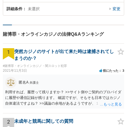
詳細条件
未選択
変更
賭博罪・オンラインカジノの法律Q&Aランキング
1
突然カジノのサイトが出て来た時は逮捕されてし
まうのか？
#賭博罪・オンラインカジノ・闇スロット犯罪
2021年11月3日
役にたった
3
匿名A
弁護士
利用すれば、履歴って残りますか？ >>サイト側やご契約のプロバイダ
に履歴や通信記録が残ります。 確認ですが、そもそも日本ではカジノ
自体違法ですよね？ >>議論の余地があるようですが、１００％合法で
安全ということはありません。
2
未成年と競馬に関しての質問