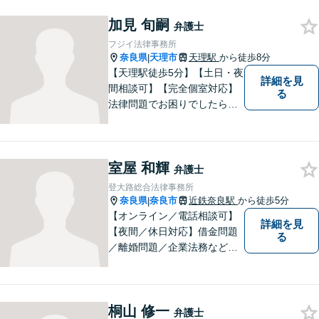
スをご提供いたします。相続
加見 旬嗣
発生前のご相談も受け付けて
弁護士
おります。【電話相談可】
フジイ法律事務所
奈良県
天理市
天理駅
から徒歩8分
|
【天理駅徒歩5分】【土日・夜
詳細を見
間相談可】【完全個室対応】
る
法律問題でお困りでしたらお
早めにご相談ください。依頼
者様の抱えていらっしゃる不
安や、ご希望を丁寧にお伺い
室屋 和輝
いたします。お早めのご相談
弁護士
が納得のいく解決への第一歩
登大路総合法律事務所
です。
奈良県
奈良市
近鉄奈良駅
から徒歩5分
|
【オンライン／電話相談可】
詳細を見
【夜間／休日対応】借金問題
る
／離婚問題／企業法務など幅
広く対応。皆さまが抱える
様々な問題を解決するお手伝
いをすることはもちろん、皆
桐山 修一
さまに安心を与えることを目
弁護士