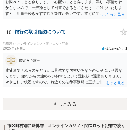
お悩みのことと存じます。ご心配のことと存じます。詳しい事情がわ
からないので、一般論として回答できるところだけ、ご対応いたしま
すと、刑事手続きがすすむ可能性が高いです。すぐにでも弁護士に直
接相談されることが良いと思います。なぜならば、法的にきちんと解
明するために、良い知恵を得るには必要だからです。刑事問題は早い
対応が不可欠です。すぐにでも、この手の問題に精通した弁護士等
10
銀行の取引確認について
に、ネットではなく直接相談されるのが良いと思われます。良い解決
になりますよう祈念しております。お力になりたいと思います。
#賭博罪・オンラインカジノ・闇スロット犯罪
2025年2月8日
役にたった
1
匿名A
弁護士
逮捕までされるのかどうかは具体的な内容やあなたの状況により異な
ります。 銀行からの連絡を無視するという選択肢は通常ありません。
ややこしい状況ですので、お近くの法律事務所に直接ご相談いただい
た上で対応を進めてください。
もっとみる
市区町村別に賭博罪・オンラインカジノ・闇スロット犯罪で絞り