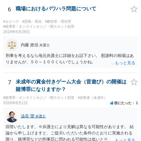
6
職場におけるパワハラ問題について
#セクハラ
#恐喝・脅迫
#横領罪・背任罪
#賭博罪・オンラインカジノ・闇スロット犯罪
2019年6月28日
内藤 政信
弁護士
刑事を考えるなら地元弁護士に詳細をお話下さい。 慰謝料の相場はあ
りませんが、５０～１００くらいでしょうかね。
7
未成年の賞金付きゲーム大会（昔遊び）の開催は
賭博罪になりますか？
#賭博罪・オンラインカジノ・闇スロット犯罪
#加害者（未成年）
2026年8月1日
役にたった
1
澁谷 望
弁護士
回答いたします。※弁護士により見解は異なる可能性があります。 結
論から申し上げますと、ご提示いただいた条件のとおりに実施される
限り、賭博罪などの刑事罰に問われる可能性は低いと考えられます