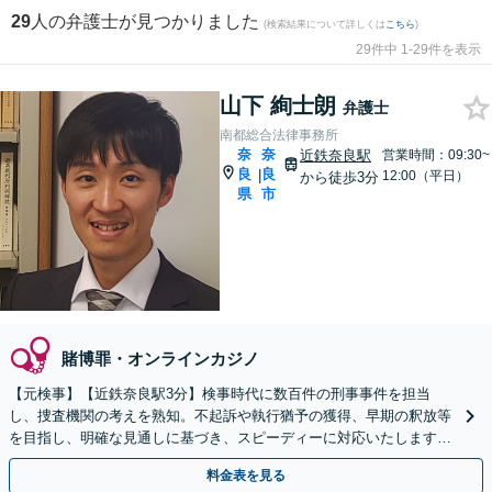
29
人の弁護士が見つかりました
(検索結果について詳しくは
こちら
)
29件中 1-29件を表示
山下 絢士朗
弁護士
南都総合法律事務所
奈
奈
近鉄奈良駅
営業時間：09:30~
良
良
|
12:00（平日）
から徒歩3分
県
市
賭博罪・オンラインカジノ
【元検事】【近鉄奈良駅3分】検事時代に数百件の刑事事件を担当
し、捜査機関の考えを熟知。不起訴や執行猶予の獲得、早期の釈放等
を目指し、明確な見通しに基づき、スピーディーに対応いたします。
裁判員裁判にも対応します。【複数弁護士体制可能】
料金表を見る