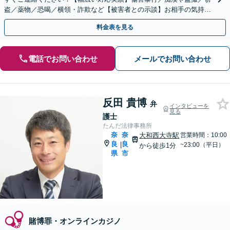
盗／薬物／恐喝／横領・詐欺など【被害者との示談】お相手の気持ち
に寄り添い交渉します。
料金表を見る
電話でお問い合わせ
メールでお問い合わせ
反田 貴博
弁
インタビューを
見る
護士
たんだ法律事務所
奈
奈
大和西大寺駅
営業時間：10:00
良
良
|
~23:00（平日）
から徒歩1分
県
市
賭博罪・オンラインカジノ