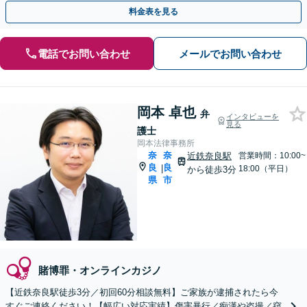
料金表を見る
電話でお問い合わせ
メールでお問い合わせ
岡本 卓也
弁
インタビューを
見る
護士
岡本法律事務所
奈
奈
近鉄奈良駅
営業時間：10:00~
良
良
|
18:00（平日）
から徒歩3分
県
市
賭博罪・オンラインカジノ
【近鉄奈良駅徒歩3分／初回60分相談無料】ご家族が逮捕されたら今
すぐご連絡ください！【幅広い対応実績】傷害暴行／痴漢や盗撮／窃