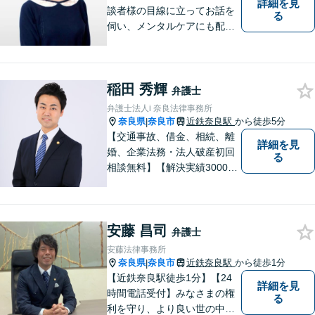
詳細を見
談者様の目線に立ってお話を
る
伺い、メンタルケアにも配慮
しながら、懇切丁寧に対応し
ます。【離婚/債務整理】あら
ゆる法的手段を駆使した解決
稲田 秀輝
策をご提案【LINE利用可】
弁護士
【平日夜間、土日祝日、応相
弁護士法人i 奈良法律事務所
談】
奈良県
奈良市
近鉄奈良駅
から徒歩5分
|
【交通事故、借金、相続、離
詳細を見
婚、企業法務・法人破産初回
る
相談無料】【解決実績3000件
超】 交通事故・借金（債務整
理）・離婚・相続・労働問
題・不動産トラブル・企業法
安藤 昌司
務のお悩みは【弁護士法人ｉ
弁護士
（アイ）奈良法律事務所】に
安藤法律事務所
おまかせください！
奈良県
奈良市
近鉄奈良駅
から徒歩1分
|
【近鉄奈良駅徒歩1分】【24
詳細を見
時間電話受付】みなさまの権
る
利を守り、より良い世の中に