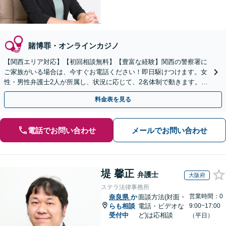
賭博罪・オンラインカジノ
【関西エリア対応】【初回相談無料】【豊富な経験】関西の警察署に
ご家族がいる場合は、今すぐお電話ください！即日駆けつけます。女
性・男性弁護士2人が所属し、状況に応じて、2名体制で動きます。性
犯罪・少年事件など【完全個室】【休日・夜間は要相談】
料金表を見る
電話でお問い合わせ
メールでお問い合わせ
堤 馨正
弁護士
大阪府
ステラ法律事務所
営業時間：0
奈良県
か
面談方法(対面・
らも相談
電話・ビデオな
9:00~17:00
受付中
ど)は応相談
（平日）