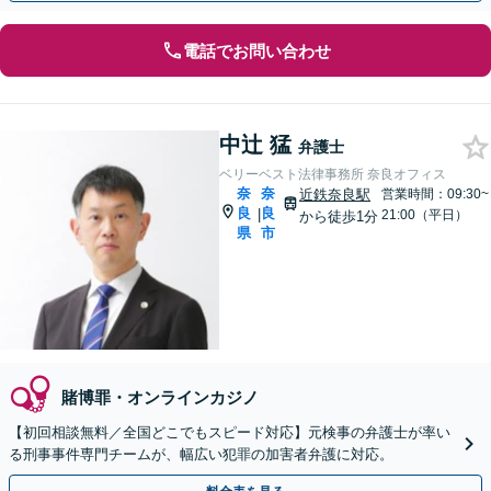
電話でお問い合わせ
中辻 猛
弁護士
ベリーベスト法律事務所 奈良オフィス
奈
奈
近鉄奈良駅
営業時間：09:30~
良
良
|
21:00（平日）
から徒歩1分
県
市
賭博罪・オンラインカジノ
【初回相談無料／全国どこでもスピード対応】元検事の弁護士が率い
る刑事事件専門チームが、幅広い犯罪の加害者弁護に対応。