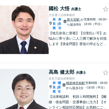
國松 大悟
弁護士
大宮通り法律事務所
奈
奈
新大宮駅
か
営業時間：09:00~
良
良
|
18:00（平日）
ら徒歩8分
県
市
【地元奈良に密着】【分割払い可】お
悩みに寄り添い二人三脚で解決を目指
します【借金問題】督促の停止など迅
速対応！自己破産ほか実績多数【完全
個室】
高島 健太郎
弁護士
奈良万葉法律事務所
奈
橿
橿原神宮前駅
営業時間：09:00
良
原
|
~18:00（平日）
から徒歩1分
県
市
【法律相談料 初回１時間無料】【離
婚・借金問題・交通事故に注力】【オ
ンライン相談対応開始】お気軽にご相