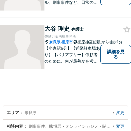
ル、刑事事件など、日常の中
で突然起こる法律問題に幅広
く対応しています。奈良県で
弁護士をお探しの方は、まず
大谷 理史
はお気軽にご相談ください。
弁護士
【初回相談料60分5,500円】
奈良万葉法律事務所
【分かりやすい説明】
奈良県
橿原市
橿原神宮前駅
から徒歩1分
|
【小倉駅6分】【近隣駐車場あ
詳細を見
り】【バリアフリー】依頼者
る
のために、何が最善かを考
え、依頼者に寄り添える弁護
士でありたいと思っていま
す。依頼者の皆様に最善の解
決策を提案し続けます。 よろ
しくお願いします。
エリア
奈良県
変更
相談内容
刑事事件、賭博罪・オンラインカジノ・闇スロット犯罪
変更