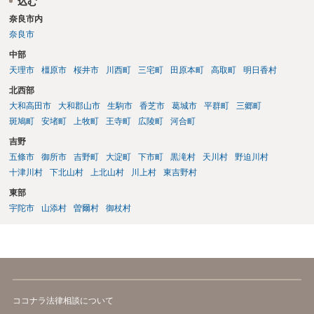
込む
奈良市内
奈良市
中部
天理市
橿原市
桜井市
川西町
三宅町
田原本町
高取町
明日香村
北西部
大和高田市
大和郡山市
生駒市
香芝市
葛城市
平群町
三郷町
斑鳩町
安堵町
上牧町
王寺町
広陵町
河合町
吉野
五條市
御所市
吉野町
大淀町
下市町
黒滝村
天川村
野迫川村
十津川村
下北山村
上北山村
川上村
東吉野村
東部
宇陀市
山添村
曽爾村
御杖村
ココナラ法律相談について