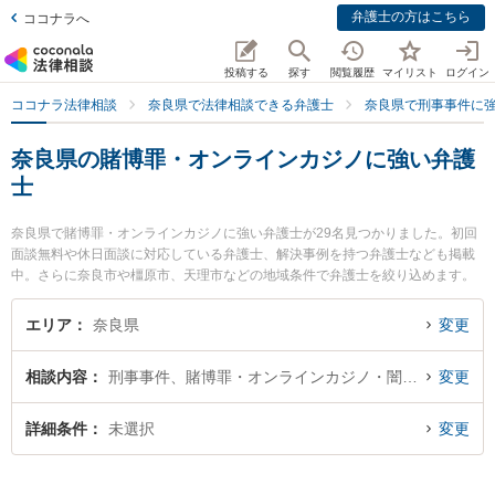
弁護士の方はこちら
ココナラへ
投稿する
探す
閲覧履歴
マイリスト
ログイン
ココナラ法律相談
奈良県で法律相談できる弁護士
奈良県で刑事事件に
奈良県の賭博罪・オンラインカジノに強い弁護
士
奈良県で賭博罪・オンラインカジノに強い弁護士が29名見つかりました。初回
面談無料や休日面談に対応している弁護士、解決事例を持つ弁護士なども掲載
中。さらに奈良市や橿原市、天理市などの地域条件で弁護士を絞り込めます。
刑事事件に関係する加害者側や少年事件、再犯・前科あり等の細かな分野での
絞り込み検索もでき便利です。特に南都総合法律事務所の山下 絢士朗弁護士や
エリア
奈良県
変更
ベリーベスト法律事務所 奈良オフィスの中辻 猛弁護士、ベリーベスト法律事務
所 奈良オフィスの吉﨑 眞人弁護士のプロフィール情報や弁護士費用、強みなど
相談内容
刑事事件、賭博罪・オンラインカジノ・闇スロット犯罪
変更
が注目されています。『奈良県で土日や夜間に発生した賭博罪・オンラインカ
ジノのトラブルを今すぐに弁護士に相談したい』『賭博罪・オンラインカジノ
のトラブル解決の実績豊富な近くの弁護士を検索したい』『初回相談無料で賭
詳細条件
未選択
変更
博罪・オンラインカジノを法律相談できる奈良県内の弁護士に相談予約した
い』などでお困りの相談者さんにおすすめです。