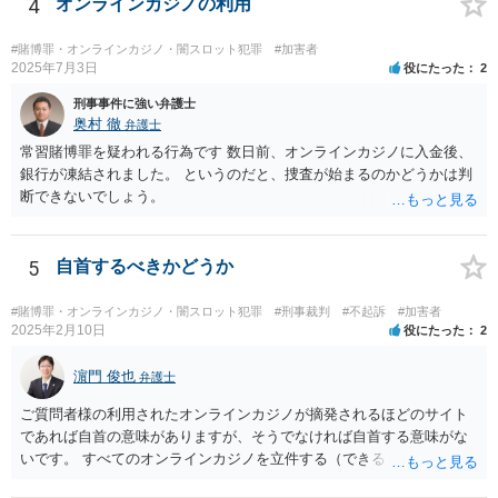
販売元を摘発、ということもあり得るでしょう。他方で、数回買って
4
オンラインカジノの利用
見た程度の買主は（よほど大量に購入し、売主とつるんで話題作りを
しているユーチューバーなどを除けば）摘発はされないと思われま
#賭博罪・オンラインカジノ・闇スロット犯罪
#加害者
す。また、福袋のように購入価格と同程度以上の品物が必ず入ってい
2025年7月3日
役にたった
2
ると信じていたのであれば、賭博の故意はなく犯罪にはあたらないで
刑事事件に強い弁護士
しょう。 この点、例えば木曽崇さんが賭博にあたる可能性を指摘して
奥村 徹
弁護士
いますが、その内容は正当だと思います。
常習賭博罪を疑われる行為です 数日前、オンラインカジノに入金後、
銀行が凍結されました。 というのだと、捜査が始まるのかどうかは判
断できないでしょう。
5
自首するべきかどうか
#賭博罪・オンラインカジノ・闇スロット犯罪
#刑事裁判
#不起訴
#加害者
2025年2月10日
役にたった
2
濵門 俊也
弁護士
ご質問者様の利用されたオンラインカジノが摘発されるほどのサイト
であれば自首の意味がありますが、そうでなければ自首する意味がな
いです。 すべてのオンラインカジノを立件する（できる）わけでもな
いので、静観されることをお勧めします。