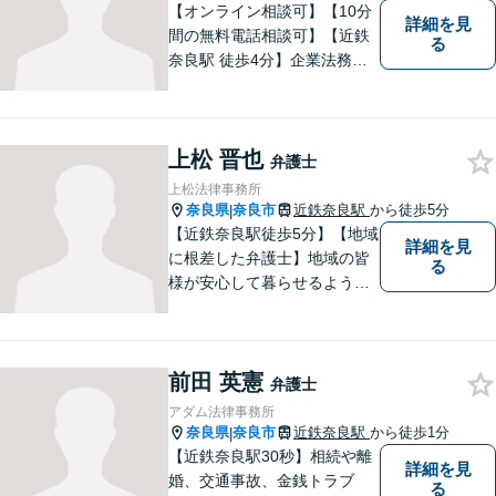
【オンライン相談可】【10分
詳細を見
間の無料電話相談可】【近鉄
る
奈良駅 徒歩4分】企業法務／
交通事故／遺言・相続／家事
関係など幅広く対応。法律問
題の「入口」から、必要な情
上松 晋也
報をご提供します！少しでも
弁護士
疑問をお持ちの方は、まずご
上松法律事務所
相談を！
奈良県
奈良市
近鉄奈良駅
から徒歩5分
|
【近鉄奈良駅徒歩5分】【地域
詳細を見
に根差した弁護士】地域の皆
る
様が安心して暮らせるように
力を尽くします。離婚問題／
相続問題／労働問題／不動産
問題／刑事事件など、幅広く
前田 英憲
対応します。【夜間／休日対
弁護士
応可】法律トラブルでお悩み
アダム法律事務所
の方は、お気軽にご相談くだ
奈良県
奈良市
近鉄奈良駅
から徒歩1分
|
さい。
【近鉄奈良駅30秒】相続や離
詳細を見
婚、交通事故、金銭トラブ
る