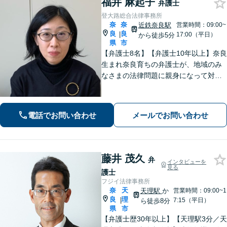
福井 麻起子
弁護士
登大路総合法律事務所
奈
奈
近鉄奈良駅
営業時間：09:00~
良
良
|
17:00（平日）
から徒歩5分
県
市
【弁護士8名】【弁護士10年以上】奈良
生まれ奈良育ちの弁護士が、地域のみ
なさまの法律問題に親身になって対応
します【離婚問題】家族・子どもの問
題に強みあり【相続遺言】丁寧にお話
を伺うことを大切にしています【近鉄
電話でお問い合わせ
メールでお問い合わせ
奈良駅5分】【オンライン相談可】
藤井 茂久
弁
インタビューを
見る
護士
フジイ法律事務所
奈
天
天理駅
か
営業時間：09:00~1
良
理
|
7:15（平日）
ら徒歩8分
県
市
【弁護士歴30年以上】【天理駅3分／天