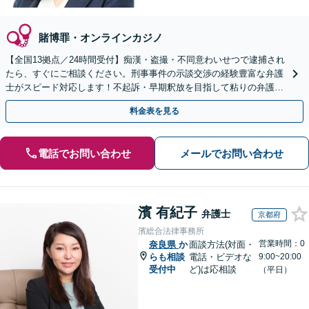
賭博罪・オンラインカジノ
【全国13拠点／24時間受付】痴漢・盗撮・不同意わいせつで逮捕され
たら、すぐにご相談ください。刑事事件の示談交渉の経験豊富な弁護
士がスピード対応します！不起訴・早期釈放を目指して粘りの弁護活
動を行います。
料金表を見る
電話でお問い合わせ
メールでお問い合わせ
濱 有紀子
弁護士
京都府
濱総合法律事務所
営業時間：0
奈良県
か
面談方法(対面・
らも相談
電話・ビデオな
9:00~20:00
受付中
ど)は応相談
（平日）