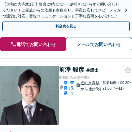
【大和西大寺駅1分】警察に呼ばれた・逮捕されたらすぐ問い合わせ
ください！ご家族からの依頼も多数あり。事案に応じてスピーディか
つ適切に対応。密なコミュニケーションと丁寧な説明を心がけていま
す【初回相談無料】【休日・夜間対応可】
料金表を見る
電話でお問い合わせ
メールでお問い合わせ
前澤 毅彦
弁護士
南都総合法律事務所
奈
奈
近鉄奈良駅
営業時間：09:30~
良
良
|
21:00（平日）
から徒歩3分
県
市