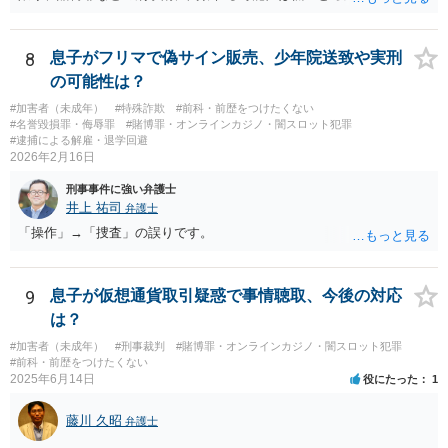
が、会場の利用ルールなどの点には注意が必要です。 【質問1への回
答】 賭博罪は、参加者が互いに財物を賭けてその得喪を争う場合に成
立します。 質問者様がご自身のポケットマネーから懸賞として賞金を
8
息子がフリマで偽サイン販売、少年院送致や実刑
出し、参加者からの参加費が全額会場レンタル費用に充てられて賞金
の可能性は？
原資と完全に分離されている場合、参加者が自らの財物を失うリスク
#加害者（未成年）
#特殊詐欺
#前科・前歴をつけたくない
が存在しないため賭博罪には該当しないとする見解が一般的です。ま
#名誉毀損罪・侮辱罪
#賭博罪・オンラインカジノ・闇スロット犯罪
た、利益を得る目的もないため賭博場開帳図利罪も成立しないと考え
#逮捕による解雇・退学回避
られます。 【質問2への回答】 刑事上の問題は生じにくいものの、民
2026年2月16日
事・行政上の観点から以下の点が考慮されます。景品表示法について
刑事事件に強い弁護士
は事業者が顧客を誘引するためのものではないため対象外と考えられ
井上 祐司
弁護士
ますが、自治会館の利用規約（目的外利用や金銭徴収の可否など）へ
「操作」→「捜査」の誤りです。
の抵触が問題となることがあります。 【質問3への回答】 主催者とし
ての注意点として、まず参加費がすべて会場代の実費に充てられてい
る記録（領収書や収支の管理）を残し、賞金原資とは無関係であるこ
とを明確にしておくことが大切です。また、自治会館の管理者に対
9
息子が仮想通貨取引疑惑で事情聴取、今後の対応
し、参加費の集金を含む利用目的を事前に正確に伝えて了解を得てお
は？
くのが賢明です。
#加害者（未成年）
#刑事裁判
#賭博罪・オンラインカジノ・闇スロット犯罪
#前科・前歴をつけたくない
2025年6月14日
役にたった
1
藤川 久昭
弁護士