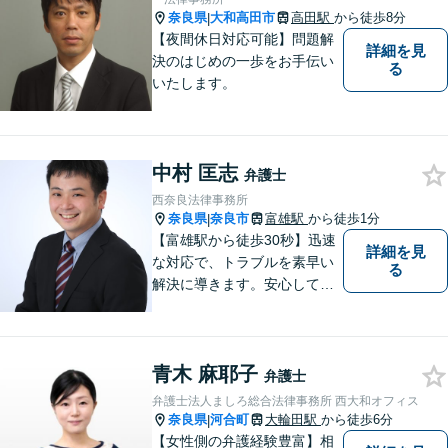
ださい。【お子様連れ相談
奈良県
大和高田市
高田駅
から徒歩8分
|
可】
【夜間休日対応可能】問題解
詳細を見
決のはじめの一歩をお手伝い
る
いたします。
中村 匡志
弁護士
西奈良法律事務所
奈良県
奈良市
富雄駅
から徒歩1分
|
【富雄駅から徒歩30秒】迅速
詳細を見
な対応で、トラブルを素早い
る
解決に導きます。安心して話
せる雰囲気ですので、まずは
お気軽にご相談ください。刑
事事件・離婚/男女問題・相
青木 麻耶子
続・遺言・交通事故・借金・
弁護士
債務整理などはお任せくださ
弁護士法人ましろ総合法律事務所 西大和オフィス
い。
奈良県
河合町
大輪田駅
から徒歩6分
|
【女性側の弁護経験豊富】相