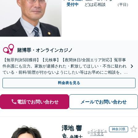
受付中
ど)は応相談
（平日）
賭博罪・オンラインカジノ
【無罪判決5回獲得】【元検事】【夜間休日/全国エリア対応】冤罪事
件弁護にも注力。家族が逮捕された・釈放してほしい・不当に疑われ
ている・前科/前歴が付かないようにしたい等はお早めにご相談を。迅
速に的確な対応に定評あり【分割払い可】
料金表を見る
電話でお問い合わせ
メールでお問い合わせ
澤地 響
神奈川県
インタビュ
ーを見る
丸
弁護士