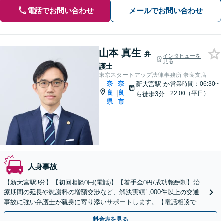
電話でお問い合わせ
メールでお問い合わせ
山本 真生
弁
インタビューを
見る
護士
東京スタートアップ法律事務所 奈良支店
奈
奈
新大宮駅
か
営業時間：06:30~
良
良
|
22:00（平日）
ら徒歩3分
県
市
人身事故
【新大宮駅3分】【初回相談0円(電話)】【着手金0円/成功報酬制】治
療期間の延長や慰謝料の増額交渉など、解決実績1,000件以上の交通
事故に強い弁護士が親身に寄り添いサポートします。【電話相談でご
契約まで対応可/来所不要】
料金表を見る