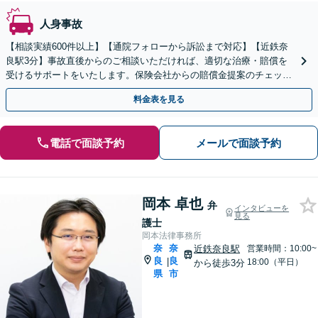
人身事故
【相談実績600件以上】【通院フォローから訴訟まで対応】【近鉄奈
良駅3分】事故直後からのご相談いただければ、適切な治療・賠償を
受けるサポートをいたします。保険会社からの賠償金提案のチェック
もいたします。いつでもご相談ください。
料金表を見る
電話で面談予約
メールで面談予約
岡本 卓也
弁
インタビューを
見る
護士
岡本法律事務所
奈
奈
近鉄奈良駅
営業時間：10:00~
良
良
|
18:00（平日）
から徒歩3分
県
市