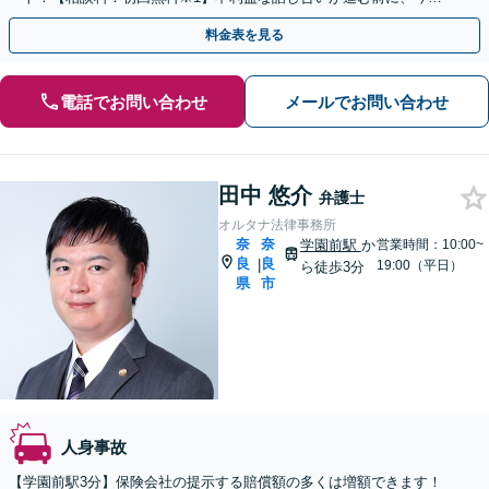
ぐ相談！
料金表を見る
電話でお問い合わせ
メールでお問い合わせ
田中 悠介
弁護士
オルタナ法律事務所
奈
奈
学園前駅
か
営業時間：10:00~
良
良
|
19:00（平日）
ら徒歩3分
県
市
人身事故
【学園前駅3分】保険会社の提示する賠償額の多くは増額できます！