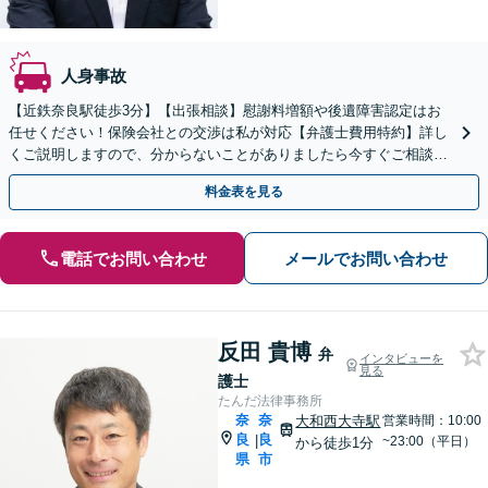
人身事故
【近鉄奈良駅徒歩3分】【出張相談】慰謝料増額や後遺障害認定はお
任せください！保険会社との交渉は私が対応【弁護士費用特約】詳し
くご説明しますので、分からないことがありましたら今すぐご相談く
ださい。
料金表を見る
電話でお問い合わせ
メールでお問い合わせ
反田 貴博
弁
インタビューを
見る
護士
たんだ法律事務所
奈
奈
大和西大寺駅
営業時間：10:00
良
良
|
~23:00（平日）
から徒歩1分
県
市