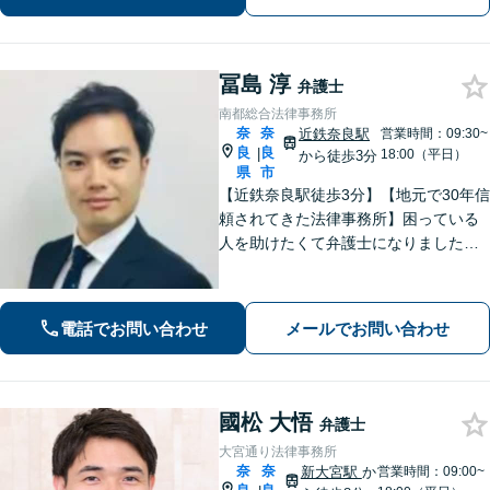
奈良駅5分】【オンライン相談可】
冨島 淳
弁護士
南都総合法律事務所
奈
奈
近鉄奈良駅
営業時間：09:30~
良
良
|
18:00（平日）
から徒歩3分
県
市
【近鉄奈良駅徒歩3分】【地元で30年信
頼されてきた法律事務所】困っている
人を助けたくて弁護士になりました。
依頼者のためにベストを尽くし、最後
まで走り抜けます。労働問題、相続、
借金でお困りの方はぜひ一度ご相談く
電話でお問い合わせ
メールでお問い合わせ
ださい。
國松 大悟
弁護士
大宮通り法律事務所
奈
奈
新大宮駅
か
営業時間：09:00~