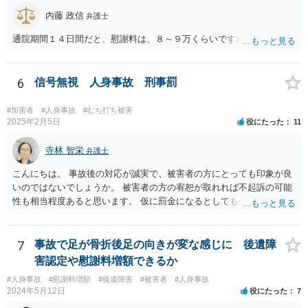
路」とした裁判例もあります。 「一般交通の用に供するその他の場
所」とは、道路法に規定する道路及び道路運送法に規定する自動車道
内藤 政信
弁護士
以外で不特定の人や車が自由に通行することができる場所をいうとさ
通院期間１４日間だと、慰謝料は、８～９万くらいですね。
れています。 この判断にあたっては、「道路の体裁の有無」、「客
観性・継続性・反復性の有無」、「公開性の有無」及び「道路性の有
無」を検討するのが一般的です（道路交通執務研究会編著『執務資料
6
信号無視 人身事故 刑事罰
道路交通法解説（１８訂版）』（東京法令出版、２０２０年１１月）
７頁）。つまり、総合判断が必要になります。
#加害者
#人身事故
#むち打ち被害
2025年2月5日
役にたった
11
寺林 智栄
弁護士
こんにちは。 事故後の対応が誠実で、被害者の方にとっても印象が良
いのではないでしょうか。 被害者の方の宥恕が取れれば不起訴の可能
性も相当程度あると思います。 仮に罰金になるとしても今回は略式の
可能性が高く、正式裁判での公判請求になる可能性は著しく低いでし
ょう。 参考になれば幸いです。
7
事故で足が骨折後足の向きが変な感じに 後遺障
害認定や慰謝料増額できるか
#人身事故
#慰謝料増額
#後遺障害
#被害者
#人身事故
2024年5月12日
役にたった
7