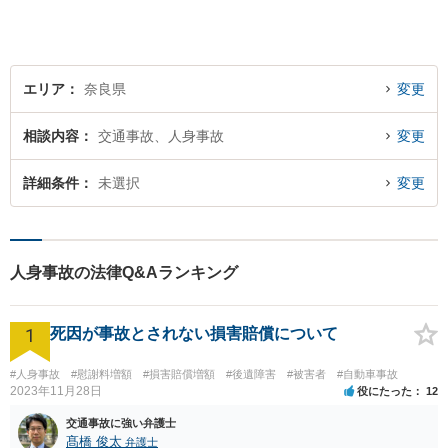
エリア
奈良県
変更
相談内容
交通事故、人身事故
変更
詳細条件
未選択
変更
人身事故の法律Q&Aランキング
1
死因が事故とされない損害賠償について
#人身事故
#慰謝料増額
#損害賠償増額
#後遺障害
#被害者
#自動車事故
2023年11月28日
役にたった
12
交通事故に強い弁護士
髙橋 俊太
弁護士