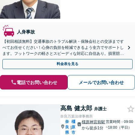
人身事故
【初回相談無料】交通事故のトラブル解決・保険会社との交渉まです
べてお任せください！心身の負担を軽減できるよう全力でサポートし
ます。フットワークの軽さとスピーディな対応に自信あり。損害賠償
請求／示談交渉【休日・夜間対応可】【大和西大寺駅1分】
料金表を見る
電話でお問い合わせ
メールでお問い合わせ
高島 健太郎
弁護士
奈良万葉法律事務所
奈
橿
橿原神宮前駅
営業時間：09:00
良
原
|
~18:00（平日）
から徒歩1分
県
市