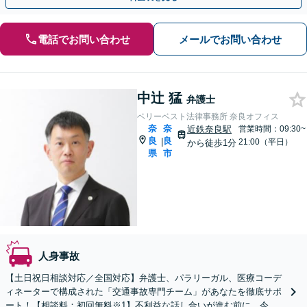
電話でお問い合わせ
メールでお問い合わせ
中辻 猛
弁護士
ベリーベスト法律事務所 奈良オフィス
奈
奈
近鉄奈良駅
営業時間：09:30~
良
良
|
21:00（平日）
から徒歩1分
県
市
人身事故
【土日祝日相談対応／全国対応】弁護士、パラリーガル、医療コーデ
ィネーターで構成された「交通事故専門チーム」があなたを徹底サポ
ート！【相談料：初回無料※1】不利益な話し合いが進む前に、今す