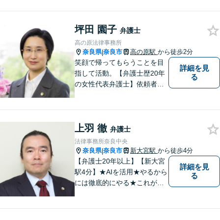
坪田 園子
弁護士
高の原法律事務所
奈良県
奈良市
高の原駅
から徒歩2分
|
笑顔で帰ってもらうことを目
詳細を見
指して活動。【弁護士歴20年
る
の女性代表弁護士】依頼者の
納得のできる結果に向けて最
善を尽くします。【元非常勤
調停官の経験】交渉ごとなら
上羽 徹
お任せください！あなたのお
弁護士
悩み、とことんお聞きしま
法律事務所奈良中央
す。
奈良県
奈良市
新大宮駅
から徒歩4分
|
【弁護士20年以上】【新大宮
詳細を見
駅4分】★AIを活用★やるから
る
には徹底的にやる★これが私
のスタイルです。ご相談者に
とって少しでもプラスになる
のであれば、どのような努力