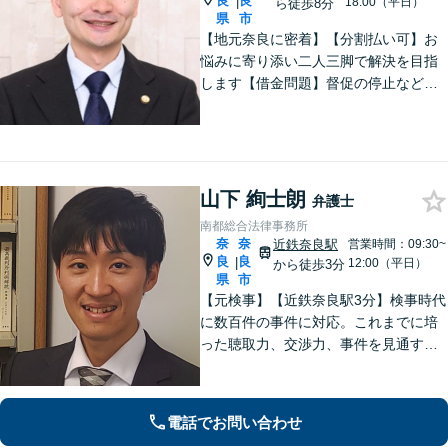
良
良
|
18:00（平日）
ら徒歩8分
県
市
【地元奈良に密着】【分割払い可】お
悩みに寄り添い二人三脚で解決を目指
します【借金問題】督促の停止など迅
速対応！自己破産ほか実績多数【完全
個室】
山下 絢士朗
弁護士
南都総合法律事務所
奈
奈
近鉄奈良駅
営業時間：09:30~
良
良
|
12:00（平日）
から徒歩3分
県
市
【元検事】【近鉄奈良駅3分】検事時代
に数百件の事件に対応。これまでに培
った聴取力、交渉力、事件を見通す分
析力で、依頼者の方が最善の選択をす
る手助けをいたします。経験の全てを
注ぎ、地元奈良のために尽くします。
電話でお問い合わせ
【法テラス利用可】