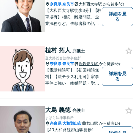
奈良県
奈良市
大和西大寺駅
から徒歩3分
|
【大和西大寺駅徒歩3分】【駐
詳細を見
車場有】相続、離婚問題、企
る
業法務など。依頼者様の話を
親身になって聞き、最善の方
向性を示す弁護士でありたい
と思っています。「こんなこ
植村 拓人
と聞いても良いのかな」など
弁護士
と思わず、ぜひ一度ご相談く
登大路総合法律事務所
ださい。【お子様連れ相談
奈良県
奈良市
近鉄奈良駅
から徒歩5分
|
可】
【電話相談可】【初回相談無
詳細を見
料】【法テラス利用可】家事
る
事件に強い！離婚問題・労働
問題・借金トラブルなど幅広
く解決。丁寧なサポート＆親
身な姿勢を心がけて対応！相
大島 義徳
談しやすい弁護士を目指す
弁護士
【夜間・休日面談可】【完全
まほら法律事務所
個室】【近鉄奈良駅5分】
奈良県
大和郡山市
郡山駅
から徒歩1分
|
【JR大和路線郡山駅徒歩1