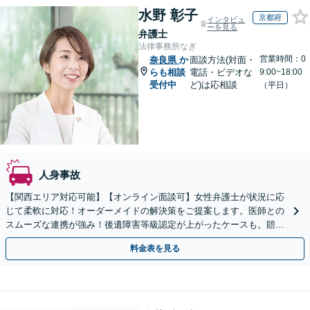
水野 彰子
京都府
インタビュ
ーを見る
弁護士
法律事務所なぎ
営業時間：0
奈良県
か
面談方法(対面・
らも相談
電話・ビデオな
9:00~18:00
受付中
ど)は応相談
（平日）
人身事故
【関西エリア対応可能】【オンライン面談可】女性弁護士が状況に応
じて柔軟に対応！オーダーメイドの解決策をご提案します。医師との
スムーズな連携が強み！後遺障害等級認定が上がったケースも。賠償
金・慰謝料請求／保険会社との交渉など【初回相談無料】
料金表を見る