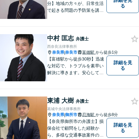
詳細を見
分】地域の方々が、日常生活
る
で起きる問題の予防策を講じ
たい時や、既に問題を抱えて
何から手を付けてよいか分か
らない時に、まず相談できる
中村 匡志
身近な弁護士を目指していま
弁護士
す。
西奈良法律事務所
奈良県
奈良市
富雄駅
から徒歩1分
|
【富雄駅から徒歩30秒】迅速
詳細を見
な対応で、トラブルを素早い
る
解決に導きます。安心して話
せる雰囲気ですので、まずは
お気軽にご相談ください。刑
事事件・離婚/男女問題・相
東浦 大樹
続・遺言・交通事故・借金・
弁護士
債務整理などはお任せくださ
葛城中央法律事務所
い。
奈良県
御所市
忍海駅
から徒歩8分
|
【奈良県御所市の弁護士】損
詳細を見
保会社で顧問をした経験か
る
ら、多様な交通事故案件の対