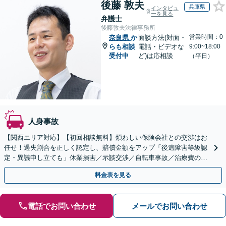
後藤 敦夫
兵庫県
インタビュ
ーを見る
弁護士
後藤敦夫法律事務所
営業時間：0
奈良県
か
面談方法(対面・
らも相談
電話・ビデオな
9:00~18:00
受付中
ど)は応相談
（平日）
人身事故
【関西エリア対応】【初回相談無料】煩わしい保険会社との交渉はお
任せ！過失割合を正しく認定し、賠償金額をアップ「後遺障害等級認
定・異議申し立ても」休業損害／示談交渉／自転車事故／治療費の打
ち切り／物損事故／死亡事故【休日・夜間相談可】
料金表を見る
電話でお問い合わせ
メールでお問い合わせ