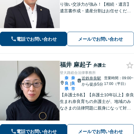
り強い交渉力が強み！【相続・遺言】
遺言書作成・遺産分割はお任せくださ
い【交通事故】賠償金の増額実績多
数、後遺障害の等級認定に定評あり
【借金問題】管財事件を同時廃止事件
に持ち込んだ事例あり【初回面談無
電話でお問い合わせ
メールでお問い合わせ
料】
福井 麻起子
弁護士
登大路総合法律事務所
奈
奈
近鉄奈良駅
営業時間：09:00~
良
良
|
17:00（平日）
から徒歩5分
県
市
【弁護士8名】【弁護士10年以上】奈良
生まれ奈良育ちの弁護士が、地域のみ
なさまの法律問題に親身になって対応
します【離婚問題】家族・子どもの問
題に強みあり【相続遺言】丁寧にお話
を伺うことを大切にしています【近鉄
電話でお問い合わせ
メールでお問い合わせ