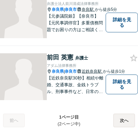
が納得のいく解決への第一歩
弁護士法人前川清成法律事務所
です。
奈良県
奈良市
奈良駅
から徒歩5分
|
【元参議院銀】【奈良市】
詳細を見
【元民事調停官】多重債務問
る
題でお困りの方はご相談くだ
さい。その他、一般民事事件
も対応しております。奈良市
大宮町でお困りの方がいまし
前田 英憲
たら、一度ご相談ください。
弁護士
アダム法律事務所
奈良県
奈良市
近鉄奈良駅
から徒歩1分
|
【近鉄奈良駅30秒】相続や離
詳細を見
婚、交通事故、金銭トラブ
る
ル、刑事事件など、日常の中
で突然起こる法律問題に幅広
く対応しています。奈良県で
弁護士をお探しの方は、まず
1ページ目
はお気軽にご相談ください。
前へ
次へ
(2ページ中)
【初回相談料60分5,500円】
【分かりやすい説明】