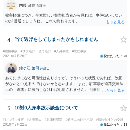
内藤 政信
弁護士
被害軽微につき、平素忙しい警察担当者から見れば、事件扱いしない
のが 普通でしょうね。 これで終わります。
4
当て逃げをしてしまったかもしれません
#物損事故
#ひき逃げ・当て逃げ
#人身事故
#死亡事故
2021年7月28日
役にたった
20
鐘ケ江 啓司
弁護士
あてにげになる可能性はありますが、そういった状況であれば、故意
がないといえるのではないかと思います。 また、駐車場が道路交通法
上の「道路」に該当しなければ処罰されません。 刑事処分がなされる
かどうかは、その駐車場が道路交通法の「道路（一般交通の用に供す
るその他の場所）」にあたるかが重要です。 駐車場が「道路」にあた
るかは難しい問題で、私が経験した事例でも、コインパーキングで警
5
10対0人身事故示談金について
察官は「道路」と判断して道路交通法違反で立件したものの、検察官
は「道路」にあたらないとして不起訴処分にしたものがあります（検
#むち打ち被害
#人身事故
#慰謝料増額
#解決に向けた示談
#保険会社との交渉
察官に意見書を出しました）。コンビニやスーパーの駐車場では「道
2018年9月22日
役にたった
13