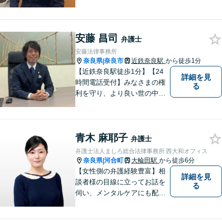
処が可能です。また、現場で
働く弁護士として、現場目線
からの交渉を得意としていま
安藤 昌司
す。
弁護士
安藤法律事務所
奈良県
奈良市
近鉄奈良駅
から徒歩1分
|
【近鉄奈良駅徒歩1分】【24
詳細を見
時間電話受付】みなさまの権
る
利を守り、より良い世の中に
していくことに全力を尽くし
ます。金銭問題／男女問題／
交通事故／刑事事件に注力し
青木 麻耶子
ています。法律トラブルでお
弁護士
悩みごとがありましたら、お
弁護士法人ましろ総合法律事務所 西大和オフィス
気軽にご相談ください。
奈良県
河合町
大輪田駅
から徒歩6分
|
【女性側の弁護経験豊富】相
詳細を見
談者様の目線に立ってお話を
る
伺い、メンタルケアにも配慮
しながら、懇切丁寧に対応し
ます。【離婚/債務整理】あら