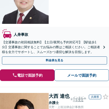
人身事故
【交通事故の初回相談無料】【土日/夜間も予約対応可】【駅徒歩1
分】交通事故に関することでお悩みの際はご相談ください。ご相談者
様を全力でサポートし、スムーズかつ適切な解決を目指します。
料金表を見る
電話で面談予約
メールで面談予約
大西 達也
兵庫県
インタビュ
ーを見る
弁護士
天野・上垣法律会計事務所