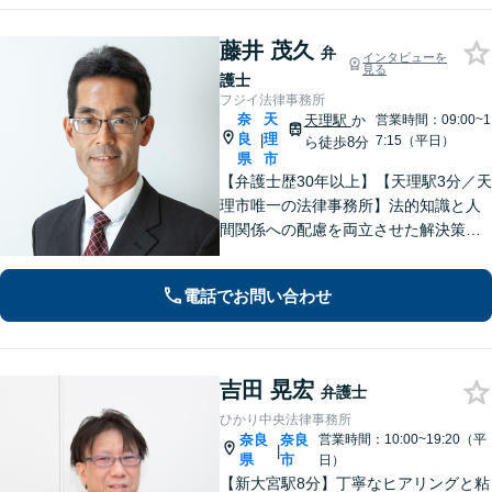
藤井 茂久
弁
インタビューを
見る
護士
フジイ法律事務所
奈
天
天理駅
か
営業時間：09:00~1
良
理
|
7:15（平日）
ら徒歩8分
県
市
【弁護士歴30年以上】【天理駅3分／天
理市唯一の法律事務所】法的知識と人
間関係への配慮を両立させた解決策を
ご提案いたします。「士業との連携で
トータルサポートを実現／税理士・司
電話でお問い合わせ
法書士・不動産鑑定士など」相続に関
わる問題を総合的に解決へ導きます
吉田 晃宏
弁護士
ひかり中央法律事務所
奈良
奈良
営業時間：10:00~19:20（平
|
県
市
日）
【新大宮駅8分】丁寧なヒアリングと粘