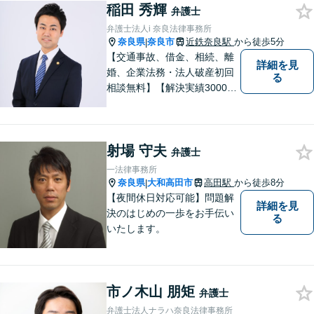
稲田 秀輝
も惜しみません！「不安を安
弁護士
心に」丁寧にサポートしま
弁護士法人i 奈良法律事務所
す。お気軽にご相談ください
奈良県
奈良市
近鉄奈良駅
から徒歩5分
|
【交通事故、借金、相続、離
詳細を見
婚、企業法務・法人破産初回
る
相談無料】【解決実績3000件
超】 交通事故・借金（債務整
理）・離婚・相続・労働問
題・不動産トラブル・企業法
射場 守夫
務のお悩みは【弁護士法人ｉ
弁護士
（アイ）奈良法律事務所】に
一法律事務所
おまかせください！
奈良県
大和高田市
高田駅
から徒歩8分
|
【夜間休日対応可能】問題解
詳細を見
決のはじめの一歩をお手伝い
る
いたします。
市ノ木山 朋矩
弁護士
弁護士法人ナラハ奈良法律事務所