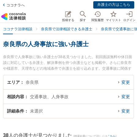
弁護士の方はこちら
ココナラへ
投稿する
探す
閲覧履歴
マイリスト
ログイン
ココナラ法律相談
奈良県で法律相談できる弁護士
奈良県で交通事故に
奈良県の人身事故に強い弁護士
奈良県で人身事故に強い弁護士が38名見つかりました。初回面談無料や休日面
談に対応している弁護士、解決事例を持つ弁護士なども掲載中。さらに奈良市
や橿原市、天理市などの地域条件で弁護士を絞り込めます。交通事故に関係す
る自動車事故やバイク事故、自転車事故等の細かな分野での絞り込み検索もで
き便利です。特にベリーベスト法律事務所 奈良オフィスの吉﨑 眞人弁護士や東
エリア
奈良県
変更
京スタートアップ法律事務所 奈良支店の山本 真生弁護士、ベリーベスト法律事
務所 奈良オフィスの中辻 猛弁護士のプロフィール情報や弁護士費用、強みなど
相談内容
交通事故、人身事故
変更
が注目されています。『奈良県で土日や夜間に発生した人身事故のトラブルを
今すぐに弁護士に相談したい』『人身事故のトラブル解決の実績豊富な近くの
弁護士を検索したい』『初回相談無料で人身事故を法律相談できる奈良県内の
詳細条件
未選択
変更
弁護士に相談予約したい』などでお困りの相談者さんにおすすめです。
38
人の弁護士が見つかりました
(検索結果について詳しくは
こちら
)