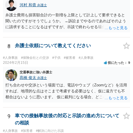
河村 和貴
弁護士
弁護士費用も損害額合計の一割増を上限として計上して要求できると
聞いたのですがそうでしょうか。 →訴訟までやるのであればそのよう
に請求することになるはずですが、示談で終わらせる場合には、そこ
は譲歩させられることが多いように思います。 LAC基準の弁護士さん
ならほとんど充足できるか多くが返ってくるイメージなので頼むのも
いいかなと思うのですが。 →LAC基準でもそうかもしれませんし、交
8
弁護士依頼について教えてください
通事故事案ではより定額の費用としている法律事務所も多いように思
います。費用面も含めて、弁護士さんを検討してみるとよいかもしれ
#人身事故
#保険会社との交渉
#子供
#被害者
#人身事故
ませんね。 かなり具体的な話も多くなっているので、法律事務所に問
2024年2月15日
役にたった
9
い合わせてみるとよいと思います。
交通事故に強い弁護士
髙橋 俊太
弁護士
打ち合わせや交渉という場面では、電話やウェブ（Zoomなど）を活用
すれば、地理的な点はそこまで考慮する必要はなく、仮に遠方でも不
都合はないように思います。 仮に裁判になる場合、どこの裁判所にな
るかという点で、事故地の住所／被害者の住所／加害者の住所の３通
りが考えられますので、そのあたりは念のために考慮に入れた方がよ
いように思いますが、争点が複雑な事案でない場合には、多くの場
9
車での接触事故後の対応と示談の進め方について
合、交渉を経て示談で終了するので、裁判にまで発展しないのが通常
の相談
です。
#人身事故
#加害者
#解決に向けた示談