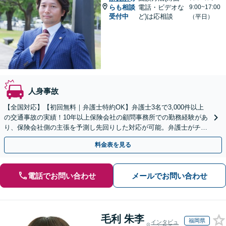
らも相談
電話・ビデオな
9:00~17:00
受付中
ど)は応相談
（平日）
人身事故
【全国対応】【初回無料｜弁護士特約OK】弁護士3名で3,000件以上
の交通事故の実績！10年以上保険会社の顧問事務所での勤務経験があ
り、保険会社側の主張を予測し先回りした対応が可能。弁護士がチー
ムとなり示談交渉、休業損害、後遺障害等に対応。
料金表を見る
電話でお問い合わせ
メールでお問い合わせ
毛利 朱李
福岡県
インタビュ