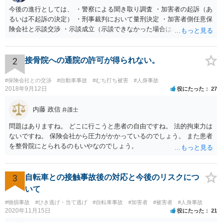
今後の進行としては、 ・警察による聞き取り調査 ・加害者の起訴（あ
るいは不起訴の決定） ・刑事裁判において量刑決定 ・加害者側任意保
険会社と示談交渉 ・示談成立（示談できなかった場合は裁判） となり
ます。なお、警察では、お母様の生前のご様子やご遺族の被害感情、
加害者に対する処罰感情など尋ねられるはずですので、率直にお答え
になるとよいと思います。
2
接骨院への通院の許可が得られない。
#保険会社との交渉
#自動車事故
#むち打ち被害
#人身事故
2018年9月12日
役にたった
27
内藤 政信
弁護士
問題はありますね。 どこに行こうと患者の自由ですね。 法的拘束力は
ないですね。 保険会社から圧力がかかっているのでしょう。 また患者
を整骨院にとられるのもいやなのでしょう。
3
自転車との接触事故後の対応と今後のリスクにつ
いて
#物損事故
#ひき逃げ・当て逃げ
#自転車事故
#加害者
#被害者
#人身事故
2020年11月15日
役にたった
21