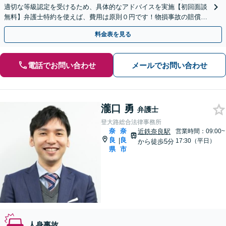
適切な等級認定を受けるため、具体的なアドバイスを実施【初回面談
無料】弁護士特約を使えば、費用は原則０円です！物損事故の賠償金
は中古車価格まで増額交渉できます【夜間面談可】
料金表を見る
電話でお問い合わせ
メールでお問い合わせ
瀧口 勇
弁護士
登大路総合法律事務所
奈
奈
近鉄奈良駅
営業時間：09:00~
良
良
|
17:30（平日）
から徒歩5分
県
市
人身事故