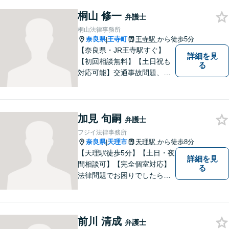
ゆる法的手段を駆使した解決
桐山 修一
策をご提案【LINE利用可】
弁護士
【平日夜間、土日祝日、応相
桐山法律事務所
談】
奈良県
王寺町
王寺駅
から徒歩5分
|
【奈良県・JR王寺駅すぐ】
詳細を見
【初回相談無料】【土日祝も
る
対応可能】交通事故問題、遺
産相続問題、離婚問題などの
民事を中心に、 ご相談者様へ
最適なリーガルサポートをご
加見 旬嗣
提供しています。
弁護士
フジイ法律事務所
奈良県
天理市
天理駅
から徒歩8分
|
【天理駅徒歩5分】【土日・夜
詳細を見
間相談可】【完全個室対応】
る
法律問題でお困りでしたらお
早めにご相談ください。依頼
者様の抱えていらっしゃる不
安や、ご希望を丁寧にお伺い
前川 清成
いたします。お早めのご相談
弁護士