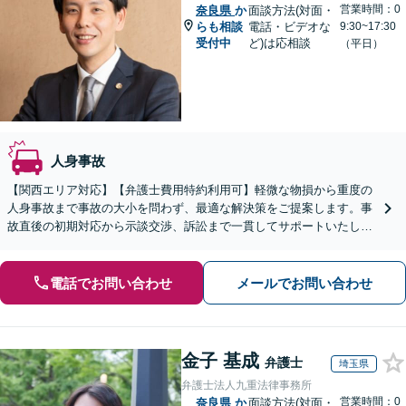
営業時間：0
奈良県
か
面談方法(対面・
らも相談
電話・ビデオな
9:30~17:30
受付中
ど)は応相談
（平日）
人身事故
【関西エリア対応】【弁護士費用特約利用可】軽微な物損から重度の
人身事故まで事故の大小を問わず、最適な解決策をご提案します。事
故直後の初期対応から示談交渉、訴訟まで一貫してサポートいたしま
すので、ぜひご相談ください。【休日・夜間相談可】
電話でお問い合わせ
メールでお問い合わせ
金子 基成
弁護士
埼玉県
弁護士法人九重法律事務所
営業時間：0
奈良県
か
面談方法(対面・