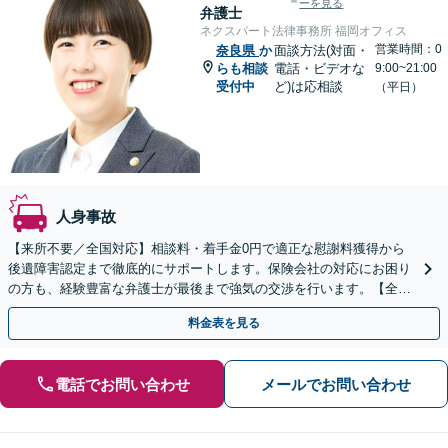
ーを見る
弁護士
ネクスパート法律事務所 福岡オフィス
営業時間：0
奈良県
か
面談方法(対面・
らも相談
電話・ビデオな
9:00~21:00
受付中
ど)は応相談
（平日）
人身事故
【来所不要／全国対応】相談料・着手金0円で適正な慰謝料獲得から
後遺障害認定まで徹底的にサポートします。保険会社の対応にお困り
の方も、経験豊富な弁護士が最後まで強気の交渉を行います。【全国
13拠点】お気軽にご相談ください。
料金表を見る
電話でお問い合わせ
メールでお問い合わせ