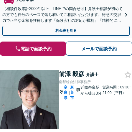
【相談件数累計2000件以上｜LINEでの問合せ可】弁護士相談が初めて
の方でも自分のペースで落ち着いてご相談いただけます。得意の交渉
力で正当な金額を獲得します「保険会社の対応が横柄」「精神的に辛
い」等疑問を感じたらご相談を【近鉄奈良駅５分】
料金表を見る
電話で面談予約
メールで面談予約
前澤 毅彦
弁護士
南都総合法律事務所
奈
奈
近鉄奈良駅
営業時間：09:30~
良
良
|
21:00（平日）
から徒歩3分
県
市