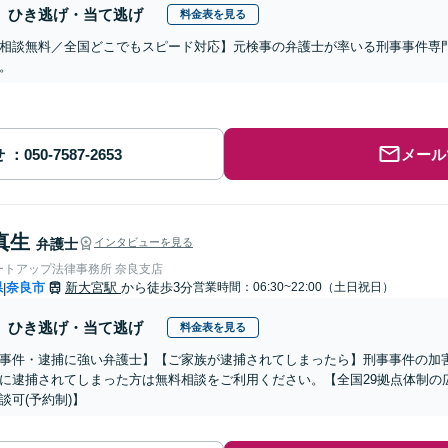
ひき逃げ・当て逃げ
料金表を見る
相談無料／全国どこでもスピード対応】元検事の弁護士が率いる刑事事件専
。
せ
メール
真生
弁護士
インタビューを見る
ートアップ法律事務所 奈良支店
県
奈良市
新大宮駅
から徒歩3分
営業時間：06:30~22:00（土日祝日）
|
ひき逃げ・当て逃げ
料金表を見る
事件・逮捕に強い弁護士】【ご家族が逮捕されてしまったら】刑事事件の加
に逮捕されてしまった方は無料相談をご利用ください。【全国29拠点体制の
談可(予約制)】