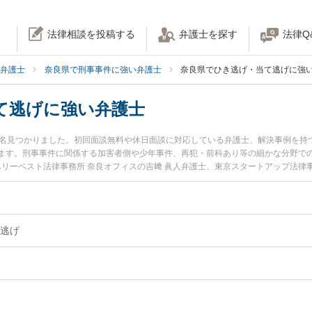
法律相談を投稿する
弁護士を探す
法律Q
弁護士
奈良県で刑事事件に強い弁護士
奈良県でひき逃げ・当て逃げに強
て逃げに強い弁護士
2名見つかりました。初回面談無料や休日面談に対応している弁護士、解決事例を持
ます。刑事事件に関係する加害者側や少年事件、再犯・前科あり等の細かな分野で
ベリーベスト法律事務所 奈良オフィスの吉﨑 眞人弁護士、東京スタートアップ法律
ます。『奈良県で土日や夜間に発生したひき逃げ・当て逃げのトラブルを今すぐに
たい』『初回相談無料でひき逃げ・当て逃げを法律相談できる奈良県内の弁護士に
逃げ