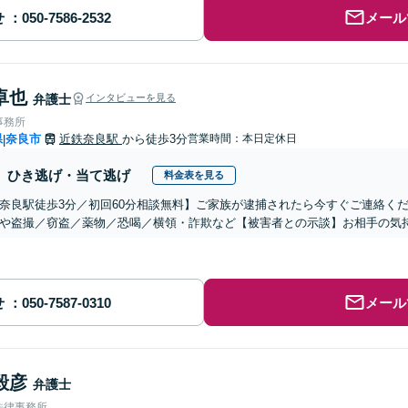
せ
メール
卓也
弁護士
インタビューを見る
事務所
県
奈良市
近鉄奈良駅
から徒歩3分
営業時間：本日定休日
|
ひき逃げ・当て逃げ
料金表を見る
奈良駅徒歩3分／初回60分相談無料】ご家族が逮捕されたら今すぐご連絡く
や盗撮／窃盗／薬物／恐喝／横領・詐欺など【被害者との示談】お相手の気
せ
メール
毅彦
弁護士
法律事務所