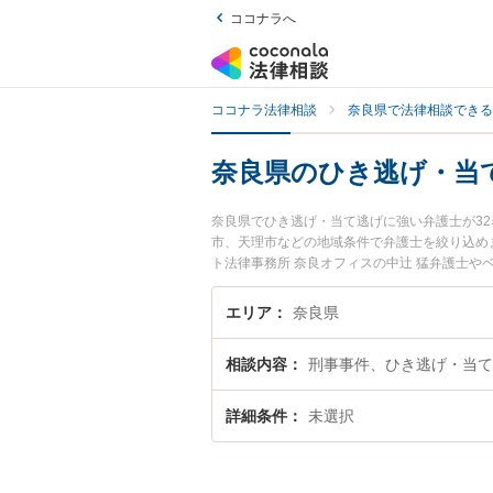
ココナラへ
ココナラ法律相談
奈良県で法律相談できる
奈良県のひき逃げ・当
奈良県でひき逃げ・当て逃げに強い弁護士が3
市、天理市などの地域条件で弁護士を絞り込め
ト法律事務所 奈良オフィスの中辻 猛弁護士や
ル情報や弁護士費用、強みなどが注目されてい
ラブル解決の実績豊富な近くの弁護士を検索し
エリア
奈良県
すすめです。
相談内容
刑事事件、ひき逃げ・当て
詳細条件
未選択