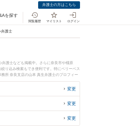
弁護士の方はこちら
&Aを探す
閲覧履歴
マイリスト
ログイン
い弁護士
つ弁護士なども掲載中。さらに奈良市や橿原
の絞り込み検索もでき便利です。特にベリーベス
事務所 奈良支店の山本 真生弁護士のプロフィー
弁護士に相談したい』『ひき逃げ・当て逃げのト
相談予約したい』などでお困りの相談者さんにお
変更
変更
変更