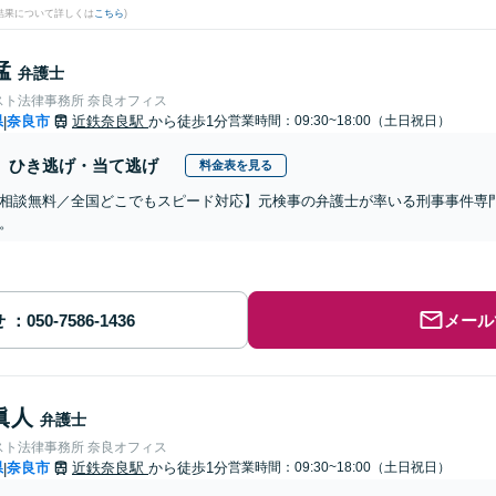
結果について詳しくは
こちら
)
猛
弁護士
スト法律事務所 奈良オフィス
県
奈良市
近鉄奈良駅
から徒歩1分
営業時間：09:30~18:00（土日祝日）
|
ひき逃げ・当て逃げ
料金表を見る
相談無料／全国どこでもスピード対応】元検事の弁護士が率いる刑事事件専
。
せ
メール
眞人
弁護士
スト法律事務所 奈良オフィス
県
奈良市
近鉄奈良駅
から徒歩1分
営業時間：09:30~18:00（土日祝日）
|