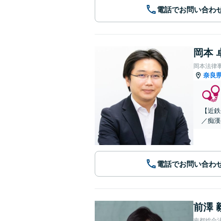
電話でお問い合わ
岡本 
岡本法律
奈良
【近鉄
／痴漢
電話でお問い合わ
前澤 
南都総合