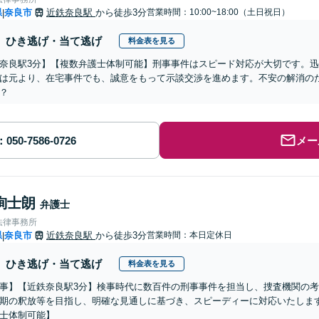
県
奈良市
近鉄奈良駅
から徒歩3分
営業時間：10:00~18:00（土日祝日）
|
ひき逃げ・当て逃げ
料金表を見る
奈良駅3分】【複数弁護士体制可能】刑事事件はスピード対応が大切です。
は元より、在宅事件でも、誠意をもって示談交渉を進めます。不安の解消の
？
メー
絢士朗
弁護士
法律事務所
県
奈良市
近鉄奈良駅
から徒歩3分
営業時間：本日定休日
|
ひき逃げ・当て逃げ
料金表を見る
事】【近鉄奈良駅3分】検事時代に数百件の刑事事件を担当し、捜査機関の
期の釈放等を目指し、明確な見通しに基づき、スピーディーに対応いたしま
士体制可能】