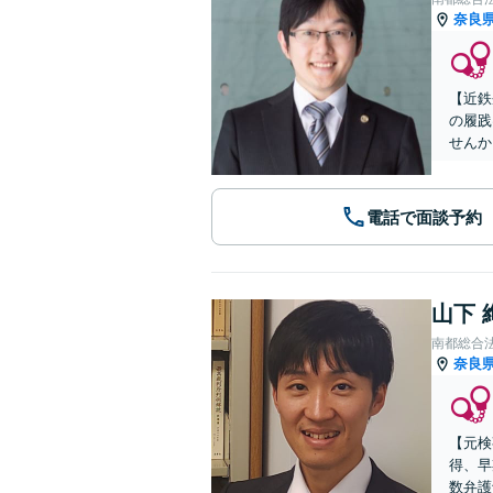
奈良
【近鉄
の履践
せんか
電話で面談予約
山下 
南都総合
奈良
【元検
得、早
数弁護