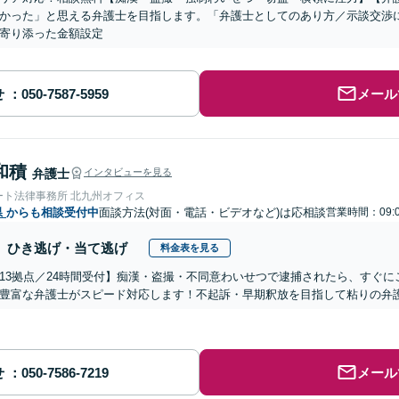
かった」と思える弁護士を目指します。「弁護士としてのあり方／示談交渉
寄り添った金額設定
せ
メール
和積
弁護士
インタビューを見る
ート法律事務所 北九州オフィス
県
からも相談受付中
面談方法(対面・電話・ビデオなど)は応相談
営業時間：09:
ひき逃げ・当て逃げ
料金表を見る
13拠点／24時間受付】痴漢・盗撮・不同意わいせつで逮捕されたら、すぐ
豊富な弁護士がスピード対応します！不起訴・早期釈放を目指して粘りの弁
せ
メール