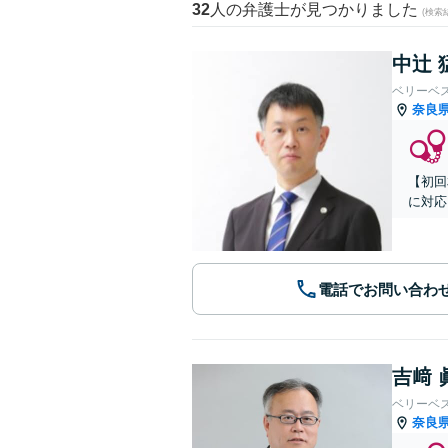
32
人の弁護士が見つかりました
(検索
中辻 
ベリーベ
奈良
【初回
に対応
電話でお問い合わ
吉﨑 
ベリーベ
奈良