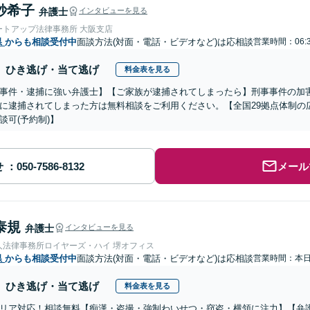
紗希子
弁護士
インタビューを見る
ートアップ法律事務所 大阪支店
県
からも相談受付中
面談方法(対面・電話・ビデオなど)は応相談
営業時間：06:
ひき逃げ・当て逃げ
料金表を見る
事件・逮捕に強い弁護士】【ご家族が逮捕されてしまったら】刑事事件の加
に逮捕されてしまった方は無料相談をご利用ください。【全国29拠点体制の
談可(予約制)】
せ
メール
泰規
弁護士
インタビューを見る
人法律事務所ロイヤーズ・ハイ 堺オフィス
県
からも相談受付中
面談方法(対面・電話・ビデオなど)は応相談
営業時間：本
ひき逃げ・当て逃げ
料金表を見る
リア対応！相談無料【痴漢・盗撮・強制わいせつ・窃盗・横領に注力】【弁