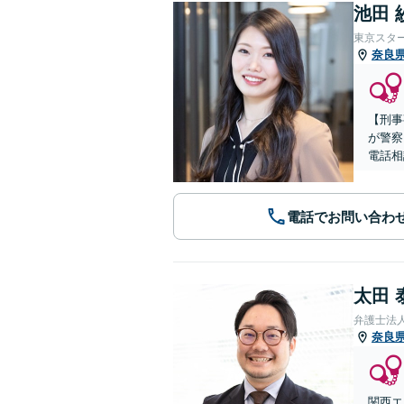
池田 
東京スタ
奈良
【刑事
が警察
電話相
電話でお問い合わ
太田 
弁護士法
奈良
関西エ