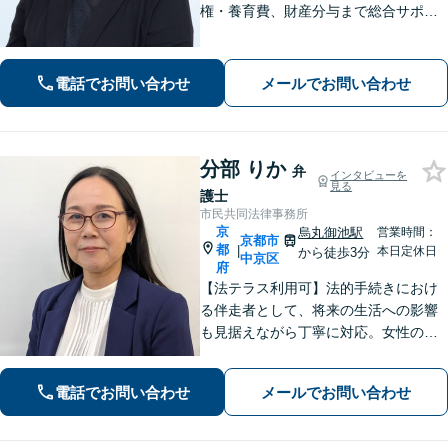
権・養育費、財産分与まで総合サポー
ト」「法人破産：会社の状況に応じた
最適な手続きをご提案」おひとりで抱
えて諦める前に、まずはあなたのご希
電話でお問い合わせ
メールでお問い合わせ
望をお聞かせください【休日・夜間相
談可】
分部 りか
弁
インタビューを
見る
護士
市民共同法律事務所
京
烏丸御池駅
営業時間：
京都市
都
|
本日定休日
から徒歩3分
中京区
府
【法テラス利用可】法的手続きにおけ
る伴走者として、将来の生活への影響
も見据えながら丁寧に対応。女性の離
婚や相続、お一人様の老後の備えに注
力。お気持ちを整理しつつ、手続きの
電話でお問い合わせ
メールでお問い合わせ
流れと見通しを分かりやすくお伝えし
ます。