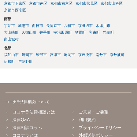
京都市下京区
京都市南区
京都市右京区
京都市伏見区
京都市山科区
京都市西京区
南部
宇治市
城陽市
向日市
長岡京市
八幡市
京田辺市
木津川市
大山崎町
久御山町
井手町
宇治田原町
笠置町
和束町
精華町
南山城村
北部
福知山市
舞鶴市
綾部市
宮津市
亀岡市
京丹後市
南丹市
京丹波町
伊根町
与謝野町
ココナラ法律相談について
ココナラ法律相談とは
ご意見・ご要望
法律Q&A
利用規約
法律相談コラム
プライバシーポリシー
ココナラとは
外部送信ポリシー