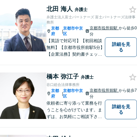
om・オンライン相談に対応】
北田 海人
【24時間予約受付】【出張相
弁護士
談可能】【弁護士保険（特
弁護士法人富士パートナーズ 富士パートナーズ法律事
約）全社対応いたします】
務所
京都市役所前駅
から徒歩0
京都
京都市中京
|
府
区
分
【英語で対応可】【初回相談
詳細を見
無料】【京都市役所前駅5分】
る
【企業法務】契約書チェッ
ク、事業承継（親族内・他社
のいずれも。）、株主総会指
導、フリーランス・スタート
橋本 弥江子
弁護士
アップ支援など、幅広いご相
谷口総合法律事務所
談に対応【税務訴訟】税務調
京都市役所前駅
から徒歩7
京都
京都市中京
|
査対応、タックスプランニン
府
区
分
グなど。
依頼者に寄り添って業務を行
詳細を見
うことを心がけています。ま
る
ずは、お気軽にご相談下さ
い。