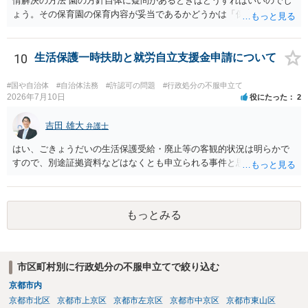
情解決の方法 園の方針自体に疑問があるときはどうすればいいのでし
ょう。その保育園の保育内容が妥当であるかどうかは「保育所保育指
針」や「第三者評価基準」などのガイドラインで判断できます。 相談
だけで問題が解決できずにこじれた時には、苦情を文書にして保育園
に提出しましょう。園は保護者の苦情に耳を傾けなくてはならないと
10
生活保護一時扶助と就労自立支援金申請について
法律で義務付けられています（児童福祉施設最低基準第十四条の
三）。さらに苦情解決のための第三者委員を施設ごとにおくことも指
#国や自治体
#自治体法務
#許認可の問題
#行政処分の不服申立て
導されています。 保育園との相談や交渉で解決できない時には、区市
2026年7月10日
役にたった
2
町村の担当課に苦情を上げることになります。また、都道府県には
「福祉サービス運営適正化委員会」が設置されています。 認可保育所
吉田 雄大
弁護士
はもちろんのこと、認可外の保育施設でも補助金を受けている施設
はい、ごきょうだいの生活保護受給・廃止等の客観的状況は明らかで
は、市や区、都道府県などの責任の範囲内にありますから、役所も相
すので、別途証拠資料などはなくとも申立られる事件と思います。
談に応じなくてはなりません。
もっとみる
市区町村別に行政処分の不服申立てで絞り込む
京都市内
京都市北区
京都市上京区
京都市左京区
京都市中京区
京都市東山区