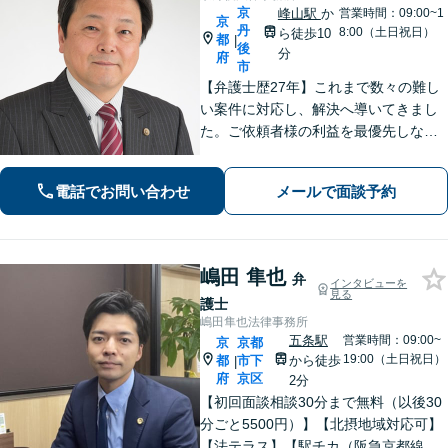
京
峰山駅
か
営業時間：09:00~1
京
丹
8:00（土日祝日）
ら徒歩10
都
|
後
分
府
市
【弁護士歴27年】これまで数々の難し
い案件に対応し、解決へ導いてきまし
た。ご依頼者様の利益を最優先しなが
ら、できるだけ早期に解決できるよ
う、柔軟かつ粘り強い姿勢で問題解決
電話でお問い合わせ
メールで面談予約
に取り組みます。【峰山駅から徒歩圏
内】【兵庫県北部エリアも対応】
嶋田 隼也
弁
インタビューを
見る
護士
嶋田隼也法律事務所
五条駅
営業時間：09:00~
京
京都
19:00（土日祝日）
都
市下
から徒歩
|
府
京区
2分
【初回面談相談30分まで無料（以後30
分ごと5500円）】【北摂地域対応可】
【法テラス】【駅チカ（阪急京都線烏