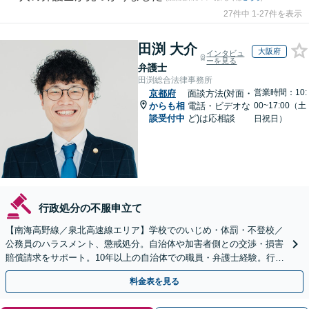
27件中 1-27件を表示
田渕 大介
大阪府
インタビュ
ーを見る
弁護士
田渕総合法律事務所
営業時間：10:
京都府
面談方法(対面・
からも相
電話・ビデオな
00~17:00（土
談受付中
ど)は応相談
日祝日）
行政処分の不服申立て
【南海高野線／泉北高速線エリア】学校でのいじめ・体罰・不登校／
公務員のハラスメント、懲戒処分。自治体や加害者側との交渉・損害
賠償請求をサポート。10年以上の自治体での職員・弁護士経験。行政
組織の動きを見据えて解決策をご提案【オンライン可】
料金表を見る