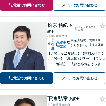
電話でお問い合わせ
メールでお問い合わせ
松原 祐紀
弁
インタビューを
見る
護士
松原法律事務所
京
烏丸御池駅
営業時間：
京都市
都
|
本日定休日
から徒歩5分
中京区
府
【弁護士歴15年以上】【京都のベテラ
ン弁護士】【烏丸御池駅3分】【ワンス
トップ解決】「法律と感情をはっきり
分けたスタイル」で問題解決へ。離婚
問題、新型コロナが原因の借金、不動
電話でお問い合わせ
メールでお問い合わせ
産問題なども幅広く対応【女性弁護士
も在籍】【初回相談30分無料】
下浦 弘章
弁護士
京丹後法律事務所