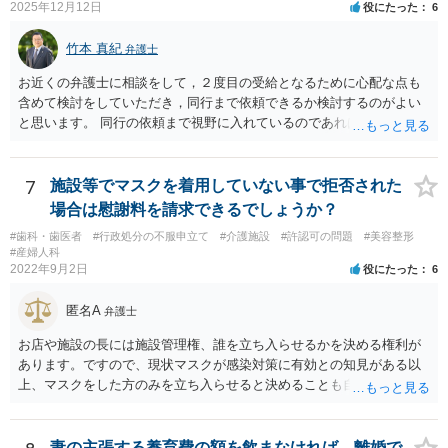
2025年12月12日
役にたった
6
竹本 真紀
弁護士
お近くの弁護士に相談をして，２度目の受給となるために心配な点も
含めて検討をしていただき，同行まで依頼できるか検討するのがよい
と思います。 同行の依頼まで視野に入れているのであれば，お近くの
弁護士の方の方が，動いてもらいやすいかと思います。
7
施設等でマスクを着用していない事で拒否された
場合は慰謝料を請求できるでしょうか？
#歯科・歯医者
#行政処分の不服申立て
#介護施設
#許認可の問題
#美容整形
#産婦人科
2022年9月2日
役にたった
6
匿名A
弁護士
お店や施設の長には施設管理権、誰を立ち入らせるかを決める権利が
あります。ですので、現状マスクが感染対策に有効との知見がある以
上、マスクをした方のみを立ち入らせると決めることも自由であり、
不当な差別には当たらないと考えられます。 これが公衆浴場や旅館業
など公益的な側面のある業種ですと、公衆浴場法など各種業法で定め
られた理由以外での利用拒否は禁止されていますし、公の施設でもマ
妻の主張する養育費の額を飲まなければ、離婚で