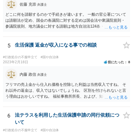
佐藤 充崇
弁護士
どこに何を請願するのかで手続きが違います。 一般の官公署について
は請願法が定め、国会の各議院に対する定めは国会法や衆議院規則・
参議院規則、地方議会に対する請願は地方自治法124条・125条が定め
ています。 請願を行おうとする官公署にまず問いあわせるのが比較的
スムースかと思います。
5
生活保護 返金が収入になる事での相談
#行政処分の不服申立て
#国や自治体
2023年2月18日
役にたった
8
内藤 政信
弁護士
フリマの売上金から仕入れ価格を控除した利益は当然収入ですね。 そ
れ以外の返金は、収入ではないでしょうね。 区別を付けられないと言
う理由はおかしいですね。 福祉事務所所長、および、知事、および、
厚労省の担当部を調べて、 それぞれ同文の質問書を送ってみるといい
でしょう。
6
法テラスを利用した生活保護申請の同行依頼につ
いて
#行政処分の不服申立て
#国や自治体