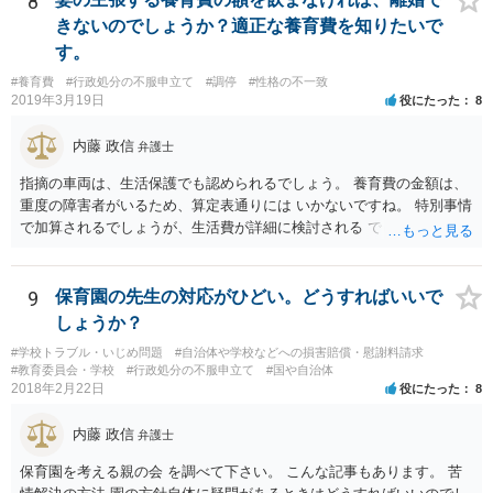
8
スクなしだけでの利用拒否は問題となりえますが、民間のお店に対し
きないのでしょうか？適正な養育費を知りたいで
ては慰謝料の請求は認められないと考えられます。
す。
#養育費
#行政処分の不服申立て
#調停
#性格の不一致
2019年3月19日
役にたった
8
内藤 政信
弁護士
指摘の車両は、生活保護でも認められるでしょう。 養育費の金額は、
重度の障害者がいるため、算定表通りには いかないですね。 特別事情
で加算されるでしょうが、生活費が詳細に検討される でしょう。 退職
金は、勤続年数に対する別居時までの期間の割合で按分 し、その半額
が分与額になるでしょう。 一度家裁に離婚調停の申立てをしないと、
いつまで立っても、 目処がつかないかもしれないですね。
9
保育園の先生の対応がひどい。どうすればいいで
しょうか？
#学校トラブル・いじめ問題
#自治体や学校などへの損害賠償・慰謝料請求
#教育委員会・学校
#行政処分の不服申立て
#国や自治体
2018年2月22日
役にたった
8
内藤 政信
弁護士
保育園を考える親の会 を調べて下さい。 こんな記事もあります。 苦