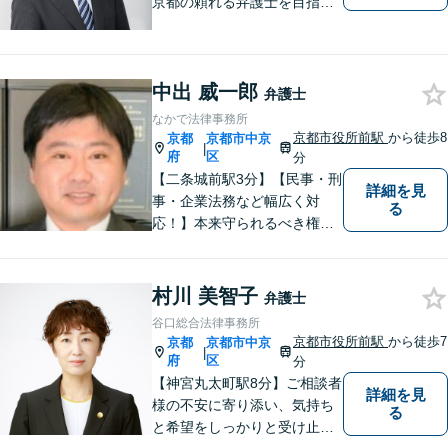
京都の頼れる弁護士を目指し
ています。目線は低く、志は
高くをモットーに豊富な知識
と経験であなたの声を形にし
中出 威一郎
ます。
弁護士
なかで法律事務所
京都市役所前駅
から徒歩8
京都
京都市中京
|
府
区
分
【二条城前駅3分】【民事・刑
詳細を見
事・企業法務など幅広く対
る
応！】本来守られるべき権
利・利益を失うことが無いよ
う、これまでの経験を活かし
弁護してまいります。お一人
村川 美智子
弁護士
お一人の心情に寄り添いま
谷口総合法律事務所
す。まずはご相談ください。
京都市役所前駅
から徒歩7
京都
京都市中京
|
【完全個室】
府
区
分
【神宮丸太町駅8分】ご相談者
詳細を見
様の不安に寄り添い、気持ち
る
と希望をしっかりと受け止め