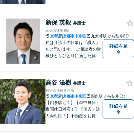
難で簡単な解決ではなく、依
頼者様にとって最良の解決に
尽力します。交通事故／離婚
新保 英毅
／相続／企業法務など幅広く
弁護士
対応可能。【休日・夜間対応
新保法律事務所
可】
京都府
京都市中京区
丸太町駅
から徒歩8分
|
私は弁護士の仕事は「職人」
詳細を見
だと思います。 ご相談者の皆
る
様ひとりひとりに適した解決
策を模索し、オーダーメード
のリーガルサービスをご提供
いたします。
高谷 滋樹
弁護士
都総合法律事務所
京都府
京都市中京区
四条駅
から徒歩5分
|
【四条駅近く】【年中無休・
詳細を見
夜間休日対応！】【個人・法
る
人両対応！】不動産をお持ち
の方も、宅建資格者の弊所に
御相談ください！【LINE・Zo