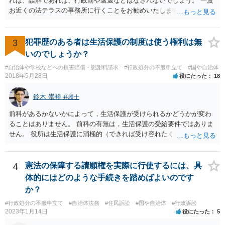
れば、誤解であれば、行政罰や返還などはなされないでしょう。 一度
危険なものであり怖いので、そのような人には是非とも運転免許を返
お近くの法テラスの事務所に行くことをお勧めいたします。
納してほしいと思うのが社会の大勢です。 実際「交通違反を繰り返せ
ば免許停止や取消（強制返納）になる」のはそういうことです。 たま
たま（あなたにとって）いい警察官にあたったことをきっかけに、む
3
犯罪歴のある者は生活保護の制度は使う権利は無
しろ今回を苦い薬（良い教訓）として反省し、次回から「前の車は赤
で右折進行したけど、自分は右折進行を思いとどまった」と交通ルー
いのでしょうか？
ルを遵守するドライバーになってほしいと期待しています。
#自治体や学校などへの損害賠償・慰謝料請求
#行政処分の不服申立て
#国や自治体
2018年5月28日
役にたった
18
鈴木 崇裕
弁護士
前科があるかないかによって，生活保護が受けられるかどうかが変わ
ることはありません。 前科の有無は，生活保護の受給要件ではありま
せん。 役所は生活保護に消極的（できれば受け容れたくない）な姿勢
を示すことが多いようですが， 受給要件を満たしていることをきちん
と説明しましょう。
4
憲法の保障する請願権を実際に行使するには、具
体的にはどのような手続きを踏めばよいのです
か？
#行政処分の不服申立て
#自治体法務
#住民訴訟
#国や自治体
#行政訴訟
2023年1月14日
役にたった
5