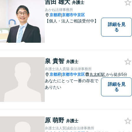
吉田 雄大
弁護士
あかね法律事務所
京都府
京都市中京区
|
【個人・法人ご相談受付中】
詳細を見
る
泉 貴智
弁護士
弁護士法人貴陽 泉法律事務所
京都府
京都市中京区
丸太町駅
から徒歩5分
|
あなたにとって一番の存在で
詳細を見
ありたい
る
原 萌野
弁護士
弁護士法人賢誠総合法律事務所