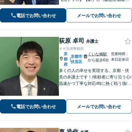
丸駅・京都市営地下鉄四条駅５番出口
徒歩４分、地下鉄五条駅１番出口徒歩
電話でお問い合わせ
メールでお問い合わせ
２分】丁寧にわかりやすく説明。オン
ラインなら全国対応可【夜間・休日面
談】
荻原 卓司
弁護士
オギ法律事務所
京
くいな橋駅
営業時間：
京都市
都
|
本日定休日
から徒歩6分
伏見区
府
多くの人の幸せを実現する、京都・伏
見の弁護士です！/依頼者に寄り沿う心/
迅速かつ丁寧な対応/時に熱く戦う強/解
決実績2000件以上
電話でお問い合わせ
メールでお問い合わせ
東 浩作