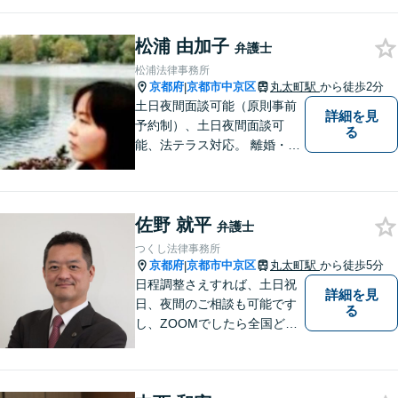
ます。解決の道筋を丁寧に示
し、納得と安心につながるよ
う真摯にサポートします。ど
松浦 由加子
弁護士
うぞお気軽にお話しくださ
松浦法律事務所
い。【完全個室で相談可】
京都府
京都市中京区
丸太町駅
から徒歩2分
|
【地域密着型の法律事務所】
土日夜間面談可能（原則事前
詳細を見
予約制）、土日夜間面談可
る
能、法テラス対応。 離婚・借
金（破産、個人再生等）・遺
産分割など個人の方のご相談
のほか、契約トラブルや雇用
佐野 就平
問題・クレーマー対応など事
弁護士
業者様にも広く対応しており
つくし法律事務所
ます。お気軽にご相談くださ
京都府
京都市中京区
丸太町駅
から徒歩5分
|
い。
日程調整さえすれば、土日祝
詳細を見
日、夜間のご相談も可能です
る
し、ZOOMでしたら全国どこ
でもご相談可能です。私が行
けないところでも、全国どこ
でも大抵は他の弁護士をご紹