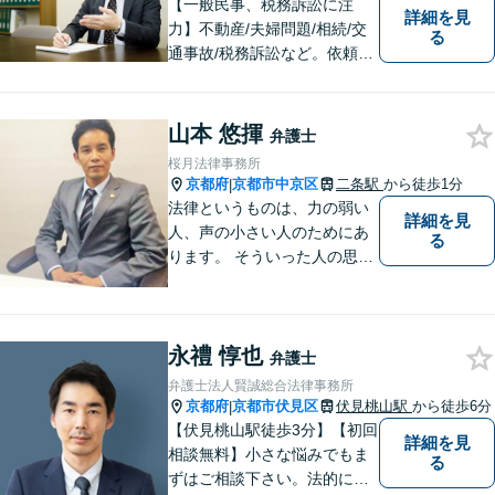
【一般民事、税務訴訟に注
詳細を見
力】不動産/夫婦問題/相続/交
る
通事故/税務訴訟など。依頼者
の話に耳を傾け、それぞれの
悩みに応じた最良の選択肢を
提案できるよう尽力していま
山本 悠揮
弁護士
す。【「京都市役所前駅」3番
桜月法律事務所
出口6分】【駐車場あり】
京都府
京都市中京区
二条駅
から徒歩1分
|
法律というものは、力の弱い
詳細を見
人、声の小さい人のためにあ
る
ります。 そういった人の思い
に真摯に耳を傾けて、「相談
してよかった」「頼んでよか
った」と思って頂ける解決を
永禮 惇也
目指します。
弁護士
弁護士法人賢誠総合法律事務所
京都府
京都市伏見区
伏見桃山駅
から徒歩6分
|
【伏見桃山駅徒歩3分】【初回
詳細を見
相談無料】小さな悩みでもま
る
ずはご相談下さい。法的に無