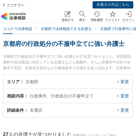
弁護士の方はこちら
ココナラへ
投稿する
探す
閲覧履歴
マイリスト
ログイン
ココナラ法律相談
京都府で法律相談できる弁護士
京都府で行政事件に
京都府の行政処分の不服申立てに強い弁護士
京都府で行政処分の不服申立てに強い弁護士が27名見つかりました。初回面談
無料や休日面談に対応している弁護士なども掲載中。さらに京都市中京区や京
都市下京区、京都市伏見区などの地域条件で弁護士を絞り込めます。行政事件
に関係する行政処分の不服申立てや住民訴訟、抗告訴訟（処分取り消し等）等
の細かな分野での絞り込み検索もでき便利です。特に松原法律事務所の松原 祐
エリア
京都府
変更
紀弁護士や京丹後法律事務所の下浦 弘章弁護士、嶋田隼也法律事務所の嶋田 隼
也弁護士のプロフィール情報や弁護士費用、強みなどが注目されています。
相談内容
行政事件、行政処分の不服申立て
変更
『京都府で土日や夜間に発生した行政処分の不服申立てのトラブルを今すぐに
弁護士に相談したい』『行政処分の不服申立てのトラブル解決の実績豊富な近
くの弁護士を検索したい』『初回相談無料で行政処分の不服申立てを法律相談
詳細条件
未選択
変更
できる京都府内の弁護士に相談予約したい』などでお困りの相談者さんにおす
すめです。
27
人の弁護士が見つかりました
(検索結果について詳しくは
こちら
)