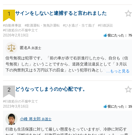
1
サインをしないと逮捕すると言われました
#自動車事故
#飲酒運転・無免許運転
#ひき逃げ・当て逃げ
#行政訴訟
#行政処分の不服申立て
2026年2月19日
役にたった
75
匿名A
弁護士
信号無視は犯罪です。 「前の車が赤で右折進行したから、自分も（信
号無視）した」ということですから、道路交通法違反として「３月以
下の拘禁刑又は５万円以下の罰金」という犯罪行為として処罰される
可能性がありました。 となると、警察官としては、あなたがサインし
ようとしまいと現行犯逮捕できるわけです。 そこを、「サインをしな
いと逮捕する」というのは、「現行犯逮捕して刑事処分（罰金でも前
2
どうなってしまうのか心配です。
科になる）にできるが、認めてサインすれば反則処理（何千円程度の
反則金があっても前科にならない）ですませてあげる」という意味で
#行政処分の不服申立て
す。 あなたはこの警察官を非難するのではなく、感謝すべきというこ
2023年3月16日
役にたった
15
とです。 警察官の「こんな事を言うのだったら免許証返した方がい
い」との発言ですが、実際「前の車が赤で右折進行したから、自分も
小峰 将太郎
弁護士
（信号無視）した」というあなたと同じ考えの人が運転をしている公
行政も生活保護に対して厳しい態度をとっていますが、冷静に対応す
道は、きちんと交通ルールを守っている人や歩行者らにとってとても