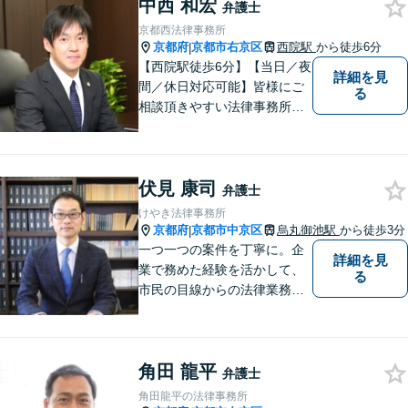
中西 和宏
介できます。
弁護士
京都西法律事務所
京都府
京都市右京区
西院駅
から徒歩6分
|
【西院駅徒歩6分】【当日／夜
詳細を見
間／休日対応可能】皆様にご
る
相談頂きやすい法律事務所を
目指します。交通事故／借金
問題／相続問題／離婚問題な
ど、幅広い法律トラブルに対
伏見 康司
応可能。【法テラス利用可】
弁護士
ご相談者様に寄り添って対
けやき法律事務所
応。お悩みの方はお気軽にご
京都府
京都市中京区
烏丸御池駅
から徒歩3分
|
相談ください。
一つ一つの案件を丁寧に。企
詳細を見
業で務めた経験を活かして、
る
市民の目線からの法律業務を
心がけています。
角田 龍平
弁護士
角田龍平の法律事務所