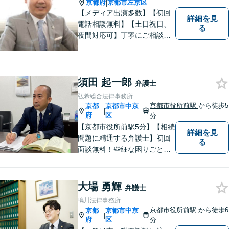
京都府
京都市左京区
|
【メディア出演多数】【初回
詳細を見
電話相談無料】【土日祝日、
る
夜間対応可】丁寧にご相談を
お聞きして、事件に応じた最
適の解決と明朗な弁護士費用
をご提案。お客様の権利と人
格を徹底的に守ります！
須田 起一郎
弁護士
弘希総合法律事務所
京都市役所前駅
から徒歩5
京都
京都市中京
|
府
区
分
【京都市役所前駅5分】【相続
詳細を見
問題に精通する弁護士】初回
る
面談無料！些細な困りごと
も、素早く解決することでト
ラブル防止に。皆様のお困り
ごとに真摯に向き合い、問題
大場 勇輝
弁護士
解決へと導いてまいります。
鴨川法律事務所
まずはご相談ください。
京都市役所前駅
から徒歩6
京都
京都市中京
|
府
区
分