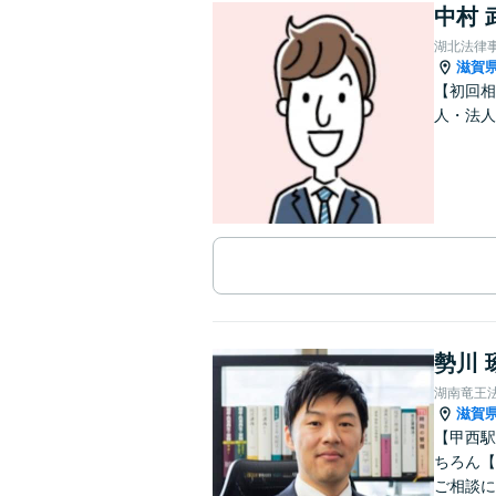
中村 
湖北法律
滋賀
【初回相
人・法人
勢川 
湖南竜王
滋賀
【甲西駅
ちろん【
ご相談に