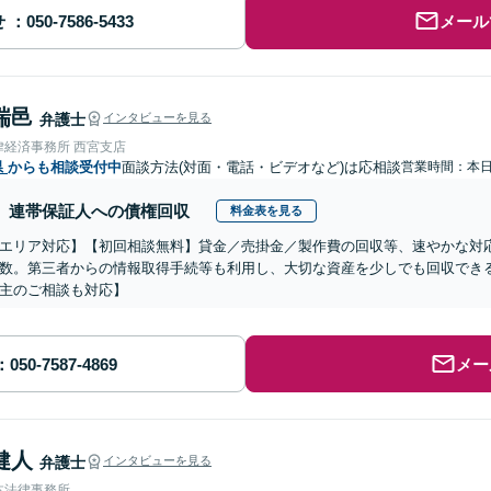
せ
メール
瑞邑
弁護士
インタビューを見る
律経済事務所 西宮支店
県
からも相談受付中
面談方法(対面・電話・ビデオなど)は応相談
営業時間：本
連帯保証人への債権回収
料金表を見る
エリア対応】【初回相談無料】貸金／売掛金／製作費の回収等、速やかな対
数。第三者からの情報取得手続等も利用し、大切な資産を少しでも回収でき
主のご相談も対応】
メー
健人
弁護士
インタビューを見る
本法律事務所