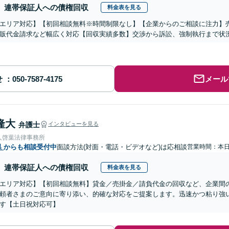
連帯保証人への債権回収
料金表を見る
エリア対応】【初回相談無料※時間制限なし】【企業からのご相談に注力】
販代金請求など幅広く対応【回収実績多数】交渉から訴訟、強制執行まで状
せ
メール
隆大
弁護士
インタビューを見る
人啓葉法律事務所
県
からも相談受付中
面談方法(対面・電話・ビデオなど)は応相談
営業時間：本
連帯保証人への債権回収
料金表を見る
エリア対応】【初回相談無料】貸金／売掛金／請負代金の回収など、企業間
頼者さまのご意向に寄り添い、的確な対応をご提案します。迅速かつ粘り強
す【土日祝対応可】