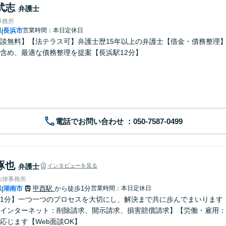
武志
弁護士
事務所
県
長浜市
営業時間：本日定休日
|
談無料】【法テラス可】弁護士歴15年以上の弁護士【借金・債務整理
含め、最適な債務整理を提案【長浜駅12分】
電話でお問い合わせ
琢也
弁護士
インタビューを見る
法律事務所
県
湖南市
甲西駅
から徒歩1分
営業時間：本日定休日
|
1分】一つ一つのプロセスを大切にし、解決まで共に歩んでまいります
インターネット：削除請求、開示請求、損害賠償請求】【労働・雇用：
応じます【Web面談OK】