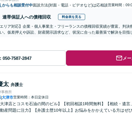
県
からも相談受付中
面談方法(対面・電話・ビデオなど)は応相談
営業時間：09:
連帯保証人への債権回収
料金表を見る
エリア対応】企業・個人事業主・フリーランスの債権回収実績が豊富。判決
い。仮差押えや訴訟、財産開示請求など、状況に合った最善策で解決を目指
メー
慶太
弁護士
律事務所
県
大津市
営業時間：本日定休日
|
大津店とコスモ石油の間のビル】【初回相談1時間無料】【相続・遺言
動産問題に注力】【弁護士歴10年以上】お悩みをかかえている方はぜ