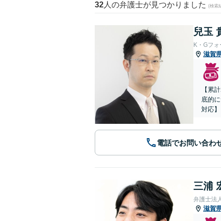
32
人の弁護士が見つかりました
(検索
兒玉 
K・Gフ
滋賀
【累計
底的に
対応】
電話でお問い合わ
三浦 
弁護士法
滋賀