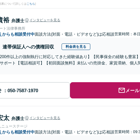
結果について詳しくは
こちら
)
貴裕
弁護士
インタビューを見る
ォート法律事務所
県
からも相談受付中
面談方法(対面・電話・ビデオなど)は応相談
営業時間：本
連帯保証人への債権回収
料金表を見る
200件以上の強制執行に対応してきた経験値あり】【民事保全の経験も豊富
サポート【電話相談可】【初回面談無料】未払いの売掛金、家賃滞納、個人
せ
メール
宏太
弁護士
インタビューを見る
人ニューステージ
県
からも相談受付中
面談方法(対面・電話・ビデオなど)は応相談
営業時間：09: