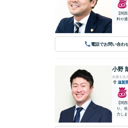
【関西
料や通
電話でお問い合わ
小野 
弁護士法
滋賀
【関西
り。依
力しま