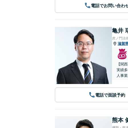
電話でお問い合わ
亀井 
虎ノ門法
滋賀
【関西
実績多
人事業
電話で面談予約
熊本 
磯野・熊