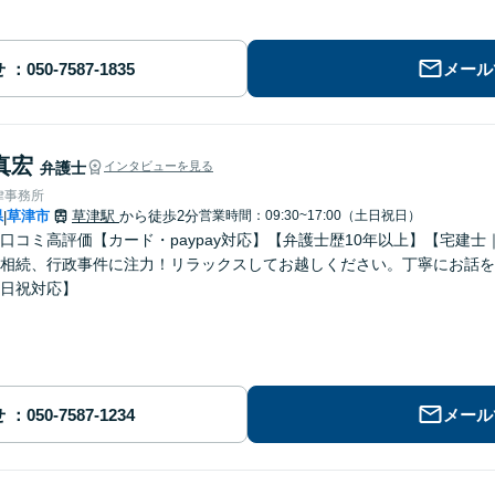
せ
メール
真宏
弁護士
インタビューを見る
律事務所
県
草津市
草津駅
から徒歩2分
営業時間：09:30~17:00（土日祝日）
|
ogle口コミ高評価【カード・paypay対応】【弁護士歴10年以上】【宅
相続、行政事件に注力！リラックスしてお越しください。丁寧にお話を
日祝対応】
せ
メール