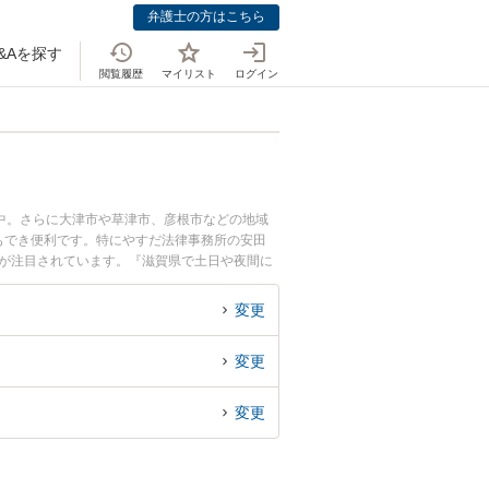
弁護士の方はこちら
&Aを探す
閲覧履歴
マイリスト
ログイン
中。さらに大津市や草津市、彦根市などの地域
もでき便利です。特にやすだ法律事務所の安田
どが注目されています。『滋賀県で土日や夜間に
富な近くの弁護士を検索したい』『初回相談無料
変更
変更
変更