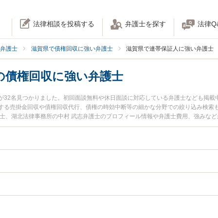
法律相談を投稿する
弁護士を探す
法律Q
弁護士
滋賀県で債権回収に強い弁護士
滋賀県で連帯保証人に強い弁護士
の債権回収に強い弁護士
が32名見つかりました。初回面談無料や休日面談に対応している弁護士なども掲載
する売掛金回収や債権回収代行、債権の時効中断等の細かな分野での絞り込み検索
護士、湖北法律事務所の中村 武志弁護士のプロフィール情報や弁護士費用、強みな
今すぐに弁護士に相談したい』『連帯保証人への債権回収のトラブル解決の実績豊
賀県内の弁護士に相談予約したい』などでお困りの相談者さんにおすすめです。