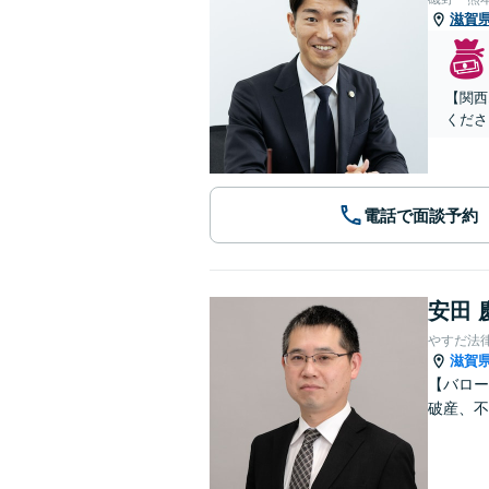
滋賀
【関西
くださ
電話で面談予約
安田 
やすだ法
滋賀
【バロー
破産、不