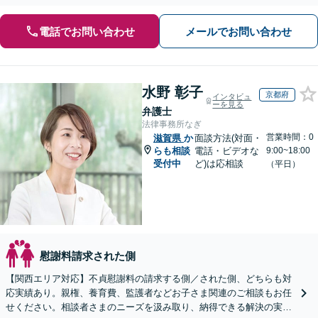
電話でお問い合わせ
メールでお問い合わせ
水野 彰子
京都府
インタビュ
ーを見る
弁護士
法律事務所なぎ
営業時間：0
滋賀県
か
面談方法(対面・
らも相談
電話・ビデオな
9:00~18:00
受付中
ど)は応相談
（平日）
慰謝料請求された側
【関西エリア対応】不貞慰謝料の請求する側／された側、どちらも対
応実績あり。親権、養育費、監護者などお子さま関連のご相談もお任
せください。相談者さまのニーズを汲み取り、納得できる解決の実現