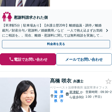
慰謝料請求された側
【草津駅5分｜駐車場あり】【弁護士歴20年】離婚協議・調停／離婚
裁判／財産分与／慰謝料／婚姻費用／など 一人で抱え込まずお気軽
にご相談を。。現在、離婚・慰謝料に関しては無料相談を実施してお
りませんのでご注意下さい。
料金表を見る
電話でお問い合わせ
メールでお問い合わせ
髙橋 咲衣
弁護士
ベリーベスト法律事務所 滋賀草津オフィス
滋
草
草津駅
か
営業時間：09:30~2
賀
津
|
1:00（平日）
ら徒歩9分
県
市