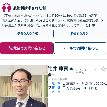
慰謝料請求された側
【不倫で慰謝料請求されたら】【毎月100名以上の相談実績】内容証
明の通知が届いてお困りの方はご相談下さい。慰謝料の減額交渉に強
い弁護士が裁判を回避しながら粘り強く交渉いたします。【当日中の
相談可(予約制)】【滋賀県全域対応】
事例を見る(4件)
料金表を見る
電話でお問い合わせ
メールでお問い合わせ
辻井 康喜
弁
インタビューを
見る
護士
大津法律事務所
滋
草
草津駅
か
営業時間：09:30~1
賀
津
|
8:30（平日）
ら徒歩5分
県
市