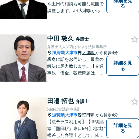
詳細を見
や土日の相談も可能な範囲で
る
調整します。JR大津駅から徒
歩10分、京阪大津線上栄町駅
から徒歩4分、大津赤十字病院
の前になります。 【滋賀県２
中田 敦久
位 弁護士ドットコムランキ
弁護士
ング（2024年7月-2026年7月
弁護士法人関西はやぶさ法律事務所
現在）】
滋賀県
大津市
大津駅
から徒歩8分
|
親身に話をお伺いし、最善の
詳細を見
解決に尽力致します。【交通
る
事故・借金、破産問題は、初
回相談料無料】【夜間相談可
（要事前予約）】【弁護士経
験２０年以上】【専用駐車場
田邉 拓也
あり】
弁護士
湖都経営法律事務所
滋賀県
大津市
堅田駅
から徒歩4分
|
【法テラス利用可】【JR湖西
詳細を見
線「堅田駅」東口5分】地域に
る
根差した弁護士として、依頼