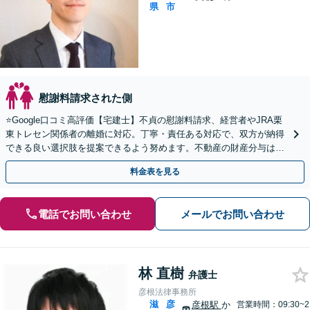
県
市
慰謝料請求された側
⭐️Google口コミ高評価【宅建士】不貞の慰謝料請求、経営者やJRA栗
東トレセン関係者の離婚に対応。丁寧・責任ある対応で、双方が納得
できる良い選択肢を提案できるよう努めます。不動産の財産分与はお
任せ【予約で夜間・休日対応可】【駐車場あり】
料金表を見る
電話でお問い合わせ
メールでお問い合わせ
林 直樹
弁護士
彦根法律事務所
滋
彦
彦根駅
か
営業時間：09:30~2