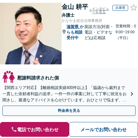
金山 耕平
兵庫県
インタビュ
ーを見る
弁護士
かなやま総合法律事務所
営業時間：0
滋賀県
か
面談方法(対面・
らも相談
電話・ビデオな
9:00~19:00
受付中
ど)は応相談
（平日）
慰謝料請求された側
【関西エリア対応】【離婚相談実績400件以上】「協議から裁判まで
一貫した依頼者利益の追求」一件一件の事案に対して丁寧に状況をお
聞きし、最適なアドバイスを心がけています。おひとりで悩まず、ぜ
ひ一度ご相談ください【完全個室対応】【子連れ相談可】
料金表を見る
電話でお問い合わせ
メールでお問い合わせ