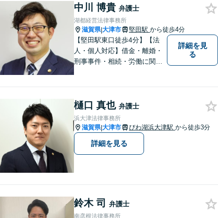
中川 博貴
弁護士
湖都経営法律事務所
滋賀県
大津市
堅田駅
から徒歩4分
|
【堅田駅東口徒歩4分】【法
詳細を見
人・個人対応】借金・離婚・
る
刑事事件・相続・労働に関す
るトラブルはお任せくださ
い。顧問契約・企業法務全般
に対応。困りの際はぜひ一度
樋口 真也
お話をお聞かせください。
弁護士
【無料駐車場あり】
浜大津法律事務所
滋賀県
大津市
びわ湖浜大津駅
から徒歩3分
|
詳細を見る
鈴木 司
弁護士
南彦根法律事務所