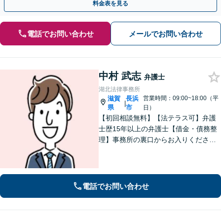
料金表を見る
電話でお問い合わせ
メールでお問い合わせ
中村 武志
弁護士
湖北法律事務所
滋賀
長浜
営業時間：09:00~18:00（平
|
県
市
日）
【初回相談無料】【法テラス可】弁護
士歴15年以上の弁護士【借金・債務整
理】事務所の裏口からお入りくださ
い。個人・法人含め、最適な債務整理
を提案【長浜駅12分】
電話でお問い合わせ