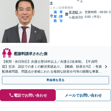
る
士
ミカン法律事務所
滋
草
草津駅
か
営業時間：09:00~2
賀
津
|
0:00（平日）
ら徒歩2分
県
市
慰謝料請求された側
【夜間・休日対応】弁護士歴16年以上／弁護士2名体制。【不貞問
題】交渉、訴訟での多くの解決実績あり。【離婚、財産分与】：有責
配偶者問題、問題点が多岐にわたる複雑な財産分与等の困難な事案も
解決実績あり【JR草津駅2分】
料金表を見る
電話でお問い合わせ
メールでお問い合わせ