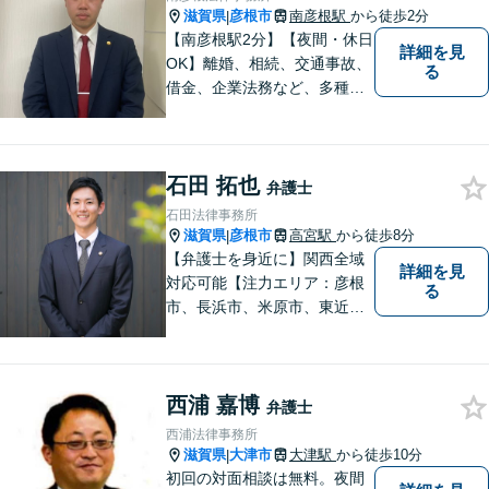
滋賀県
彦根市
南彦根駅
から徒歩2分
|
【南彦根駅2分】【夜間・休日
詳細を見
OK】離婚、相続、交通事故、
る
借金、企業法務など、多種多
様なご相談にお応えしており
ます。スピード感を持った対
応と密なコミュニケーション
石田 拓也
をモットーに、皆様それぞれ
弁護士
に合った解決を図ってまいり
石田法律事務所
ます。お気軽にご相談くださ
滋賀県
彦根市
高宮駅
から徒歩8分
|
い。
【弁護士を身近に】関西全域
詳細を見
対応可能【注力エリア：彦根
る
市、長浜市、米原市、東近江
市、近江八幡市】日常で起こ
り得る法律問題の解決へ特
化。生まれ育った地元の皆さ
西浦 嘉博
まに、不安を和らげベストな
弁護士
解決策を提供します「迅速丁
西浦法律事務所
寧」【無料相談有・駐車場完
滋賀県
大津市
大津駅
から徒歩10分
|
備】【英語対応可】
初回の対面相談は無料。夜間