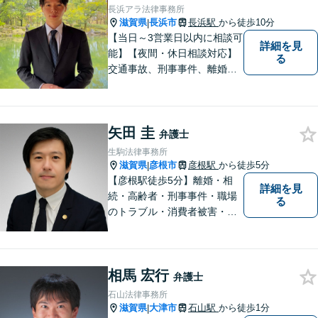
どうぞ当事務所にご相談くだ
長浜アラ法律事務所
さい。
滋賀県
長浜市
長浜駅
から徒歩10分
|
【当日～3営業日以内に相談可
詳細を見
能】【夜間・休日相談対応】
る
交通事故、刑事事件、離婚・
男女問題に注力しておりま
す。まずはお気軽にご相談く
ださい。
矢田 圭
弁護士
生駒法律事務所
滋賀県
彦根市
彦根駅
から徒歩5分
|
【彦根駅徒歩5分】離婚・相
詳細を見
続・高齢者・刑事事件・職場
る
のトラブル・消費者被害・法
人倒産などはお任せくださ
い。法人・個人問わず幅広い
案件を取り扱っています。
相馬 宏行
弁護士
石山法律事務所
滋賀県
大津市
石山駅
から徒歩1分
|