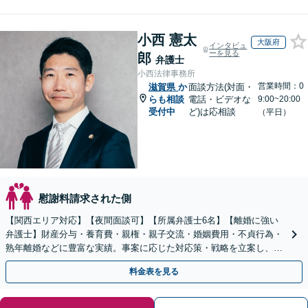
小西 憲太
大阪府
インタビュ
ーを見る
郎
弁護士
小西法律事務所
営業時間：0
滋賀県
か
面談方法(対面・
らも相談
電話・ビデオな
9:00~20:00
受付中
ど)は応相談
（平日）
慰謝料請求された側
【関西エリア対応】【夜間面談可】【所属弁護士6名】【離婚に強い
弁護士】財産分与・養育費・親権・親子交流・婚姻費用・不貞行為・
熟年離婚などに豊富な実績。事案に応じた対応策・戦略を立案し、全
力で闘います。明るい人生の再スタートを！
料金表を見る