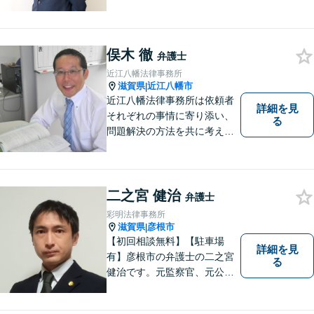
者の方に寄り添い、丁寧・親
切にお話を伺い、信頼関係を
築いていけるよう尽力いたし
俣木 徹
ます。弁護士に依頼するのは
弁護士
敷居が高いとお考えの方も、
近江八幡法律事務所
まずは一度ご相談ください。
滋賀県
近江八幡市
|
近江八幡法律事務所は依頼者
詳細を見
それぞれの事情に寄り添い、
る
問題解決の方法を共に考える
場所です。「弁護士に相談す
べき悩みなのかわからない
方」も、ぜひお気軽にご相談
ください。
二之宮 健治
弁護士
彩明法律事務所
滋賀県
彦根市
|
【初回相談無料】【駐車場
詳細を見
有】彦根市の弁護士の二之宮
る
健治です。元監察官、元公務
員の経歴を活かし、皆様のト
ラブル解決をしっかりサポー