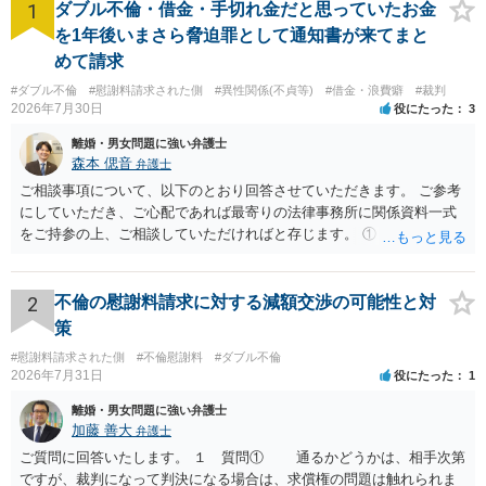
1
ダブル不倫・借金・手切れ金だと思っていたお金
を1年後いまさら脅迫罪として通知書が来てまと
めて請求
#ダブル不倫
#慰謝料請求された側
#異性関係(不貞等)
#借金・浪費癖
#裁判
2026年7月30日
役にたった
3
離婚・男女問題に強い弁護士
森本 偲音
弁護士
ご相談事項について、以下のとおり回答させていただきます。 ご参考
にしていただき、ご心配であれば最寄りの法律事務所に関係資料一式
をご持参の上、ご相談していただければと存じます。 ① このLINEの
流れを見る限り、100万円は貸付金ではなく、手切れ金・和解金と評価
される可能性はあるのか ⇒LINEを含む１００万円の貸付に至るまでの
やり取り等の経緯、誓約書の内容等を踏まえて、関係を清算するため
2
不倫の慰謝料請求に対する減額交渉の可能性と対
の 金銭であったと評価される可能性はあると考えます。 ② 「今後一
策
切関与しないなら100万円振り込む」というLINEや誓約書は、裁判上
#慰謝料請求された側
#不倫慰謝料
#ダブル不倫
どの程度証拠価値があるのか ⇒前後のやり取りや誓約書の具体的内容
2026年7月31日
役にたった
1
を見ない限り、具体的な判断はできませんが、一定の証拠価値はある
と考えます。 ③ 借用書があっても、後から100万円を貸付扱いに変更
離婚・男女問題に強い弁護士
することは認められるのか。 ⇒おそらく１００万円は不当利得（受け
加藤 善大
弁護士
取る正当な権利がないのに利益を取得した）として返還請求されてい
ご質問に回答いたします。 １ 質問① 通るかどうかは、相手次第
るものかと推察しますので、 貸金返還ではないかと存じます。 ④ 私
ですが、裁判になって判決になる場合は、求償権の問題は触れられま