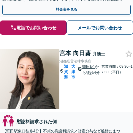
可能です【出張相談OK】【甲西駅1分】
料金表を見る
電話でお問い合わせ
メールでお問い合わせ
宮本 向日葵
弁護士
湖都経営法律事務所
滋
大
堅田駅
か
営業時間：09:30~1
賀
津
|
7:30（平日）
ら徒歩4分
県
市
慰謝料請求された側
【堅田駅東口徒歩4分】不貞の慰謝料請求／財産分与など離婚にまつ