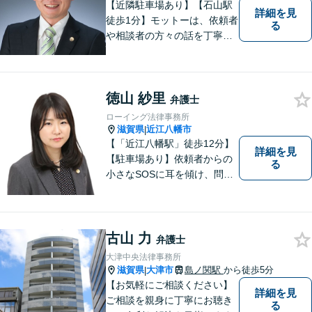
【近隣駐車場あり】【石山駅
詳細を見
徒歩1分】モットーは、依頼者
る
や相談者の方々の話を丁寧に
聞き取り，丁寧に答えるとい
うことです。何か問題を抱え
ておられる方、１人で悩まず
徳山 紗里
にまずは遠慮なくご相談くだ
弁護士
さい。
ローイング法律事務所
滋賀県
近江八幡市
|
【「近江八幡駅」徒歩12分】
詳細を見
【駐車場あり】依頼者からの
る
小さなSOSに耳を傾け、問題
解決に導くことが出来る、そ
んな弁護士でありたいと考え
ております。 ぜひ一度私にご
相談ください。
古山 力
弁護士
大津中央法律事務所
滋賀県
大津市
島ノ関駅
から徒歩5分
|
【お気軽にご相談ください】
詳細を見
ご相談を親身に丁寧にお聴き
る