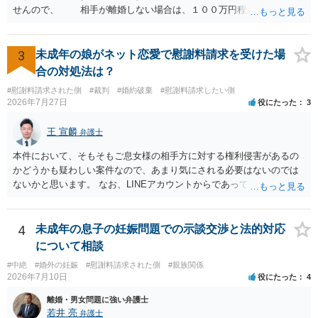
は現在、収入も不安定で貯金もなくリボ払い借金が既に約100万あり。
せんので、 相手が離婚しない場合は、１００万円程度となる可能
今年に再婚したが主人はお金に厳しい為、一括で220万円を支払う事は
性があると思われます。 交渉については、相手としても、裁判を
困難 仮に裁判で敗訴した場合でも、分割払いになる可能性はあります
するデメリットはありますから（経済的、時間的、精神的負担等）、
か。 ⇒判決となり敗訴してしまった場合は、強制執行により不動産等
反対にご自身が、裁判も辞さずという姿勢を示すことで、プラス
3
未成年の娘がネット恋愛で慰謝料請求を受けた場
の財産を差し押さえられ、そこから債権回収が図られることになりま
に働く可能性は有り得ます。 交渉で解決する多くの場合は、相手
合の対処法は？
すが、 和解であれば柔軟な解決が可能ですので、その場合は分割払
が弁護士に依頼しているケースで、５０万円以下で合意できる場合は
いにより支払うことも十分可能です。 ⑤ このような事情であれば、私
#慰謝料請求された側
#裁判
#婚約破棄
#慰謝料請求したい側
稀であると思います。 通常は、６０万円から８０万円程度になる
2026年7月27日
役にたった
3
は120万円のみ和解交渉を続けるべきでしょうか。 ⇒ご相談者様の認
ことが多いというのが私の印象です。 ２ 質問② ご記載の内容が
識を前提にすれば、１００万円も含めて返済する必要はないと考えら
減額を進めるうえでの交渉材料かと思います。 なお、ご自身が離
王 宣麟
れるため、 120万円のみについて交渉を続けることがベターかと存じ
弁護士
婚しないことは、交渉材料にはならないかと思いますので、ご注意く
ます。
ださい。 また、相手夫婦の婚姻関係が既に破綻していたことや、
本件において、そもそもご息女様の相手方に対する権利侵害があるの
相手女性が結婚しているとは知らなかったと主張することもあります
かどうかも疑わしい案件なので、あまり気にされる必要はないのでは
が、 ケースバイケースですので、ご自身の場合にそれらの主張が
ないかと思います。 なお、LINEアカウントからであっても、そこに紐
できるかはよくお考え下さい。 ３ 質問③ 違約金を５０万円とす
づけられた電話番号の開示→携帯電話会社から氏名・住所が開示され
る旨の交渉をすることが妥当かどうかという基準はありません。
るパターンはありえるものの、本件のような精神的損害が発生したと
公序良俗に反するような金額では、その条項自体が無効になり得ます
明確にいえないような案件において開示がなされる可能性も低いので
4
未成年の息子の妊娠問題での示談交渉と法的対応
が、 ２００万円でも、５０万円でも、公序良俗に反するほど高額
はないかと推察します。
について相談
とはいえないと考えますので、 結局は、妥当かどうかというより
も、ご自身が納得できるかどうかという基準でお考えいただくといい
#中絶
#婚外の妊娠
#慰謝料請求された側
#親族関係
2026年7月10日
役にたった
4
と思います。 そのうえで、合意できるかは、相手も納得できるか
否かにかかってはきますが。 ４ 質問④ ご記載の内容からは判断
離婚・男女問題に強い弁護士
できないのですが、 清算条項を記載しないで合意することはリス
若井 亮
弁護士