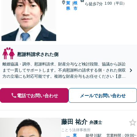
賀
根
|
1:00（平日）
ら徒歩7分
県
市
慰謝料請求された側
離婚協議・調停、慰謝料請求、財産分与など検討段階、協議から訴訟
まで一貫してサポートします。不貞慰謝料の請求する側・された側双
方の立場にも対応可能です。複雑な財産分与もお任せください【彦根
駅7分】
電話でお問い合わせ
メールでお問い合わせ
藤田 祐介
弁護士
ことう法律事務所
東
能登川駅
営業時間：09:00~