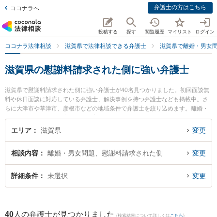
弁護士の方はこちら
ココナラへ
投稿する
探す
閲覧履歴
マイリスト
ログイン
ココナラ法律相談
滋賀県で法律相談できる弁護士
滋賀県で離婚・男女
滋賀県の慰謝料請求された側に強い弁護士
滋賀県で慰謝料請求された側に強い弁護士が40名見つかりました。初回面談無
料や休日面談に対応している弁護士、解決事例を持つ弁護士なども掲載中。さ
らに大津市や草津市、彦根市などの地域条件で弁護士を絞り込めます。離婚・
男女問題に関係する財産分与や養育費、親権等の細かな分野での絞り込み検索
もでき便利です。特に湖都経営法律事務所の山口 智之弁護士やレーク総合法律
エリア
滋賀県
変更
事務所の横畑 俊介弁護士、湖南竜王法律事務所の勢川 琢也弁護士のプロフィー
ル情報や弁護士費用、強みなどが注目されています。『滋賀県で土日や夜間に
相談内容
離婚・男女問題、慰謝料請求された側
変更
発生した慰謝料請求された側のトラブルを今すぐに弁護士に相談したい』『慰
謝料請求された側のトラブル解決の実績豊富な近くの弁護士を検索したい』
『初回相談無料で慰謝料請求された側を法律相談できる滋賀県内の弁護士に相
詳細条件
未選択
変更
談予約したい』などでお困りの相談者さんにおすすめです。
40
人の弁護士が見つかりました
(検索結果について詳しくは
こちら
)