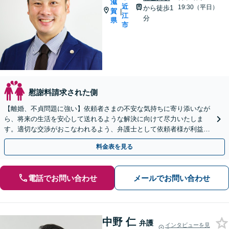
滋
近
19:30（平日）
から徒歩1
賀
|
江
分
県
市
慰謝料請求された側
【離婚、不貞問題に強い】依頼者さまの不安な気持ちに寄り添いなが
ら、将来の生活を安心して送れるような解決に向けて尽力いたしま
す。適切な交渉がおこなわれるよう、弁護士として依頼者様が利益を
最大限得ることができるようサポート【子連れ相談OK】
料金表を見る
電話でお問い合わせ
メールでお問い合わせ
中野 仁
弁護
インタビューを見