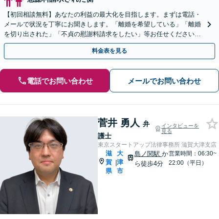
【初回相談無料】あなたの利益の最大化を目指します。まずは電話・
メールで状況を丁寧にお聞きします。「離婚を希望している」「離婚
を切り出された」「不貞の慰謝料請求をしたい」等お任せください。
【リーズナブルな料金設定】
料金表を見る
電話でお問い合わせ
メールでお問い合わせ
菅井 勇人
弁
インタビューを
見る
護士
東京スタートアップ法律事務所 滋賀大津支店
滋
大
島ノ関駅
か
営業時間：06:30~
賀
津
|
22:00（平日）
ら徒歩4分
県
市