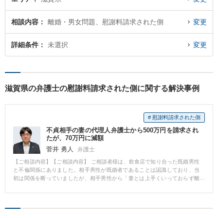
相談内容
離婚・男女問題、慰謝料請求された側
変更
詳細条件
未選択
変更
滋賀県の弁護士の慰謝料請求された側に関する解決事例
# 慰謝料請求された側
不貞相手の妻の代理人弁護士から500万円を請求され
たが、70万円に減額
菅井 勇人
弁護士
【ご相談内容】【ご相談内容】 ご相談者様は、飲食店で知り合った既婚男性
と不倫関係にありました。相手男性が既婚者であることは認識しており、当
初は関係を断っていましたが、相手男性から「妻とは上手くいっておらず離
婚する予定である」と聞かされていたこともあり、押しに負ける形で肉体関
係を持ってしまいました。 そのことが相手男性の配偶者に発覚し、弁護士を
通じて慰謝料として500万円の請求を受けました。ご相談者様は、本件の対応
に悩んで当事務所にお問合せをいただき、当事務所の弁護士とのご面談を行