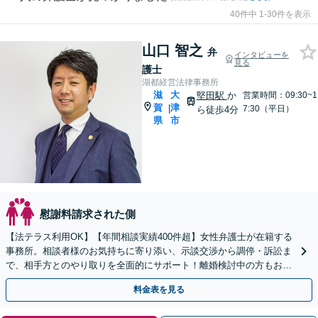
40件中 1-30件を表示
山口 智之
弁
インタビューを
見る
護士
湖都経営法律事務所
滋
大
堅田駅
か
営業時間：09:30~1
賀
津
|
7:30（平日）
ら徒歩4分
県
市
慰謝料請求された側
【法テラス利用OK】【年間相談実績400件超】女性弁護士が在籍する
事務所。相談者様のお気持ちに寄り添い、示談交渉から調停・訴訟ま
で、相手方とのやり取りを全面的にサポート！離婚検討中の方もお気
軽にご相談ください【堅田駅4分】【無料駐車場あり】
料金表を見る