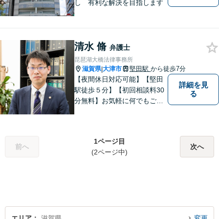
し 有利な解決を目指します
清水 脩
弁護士
琵琶湖大橋法律事務所
滋賀県
大津市
堅田駅
から徒歩7分
|
【夜間休日対応可能】【堅田
詳細を見
駅徒歩５分】【初回相談料30
る
分無料】お気軽に何でもご相
談ください。弁護士は、あな
たの味方です。
1ページ目
前へ
次へ
(2ページ中)
エリア
滋賀県
変更