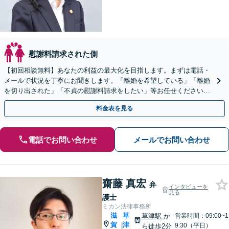
慰謝料請求された側
【初回相談無料】あなたの利益の最大化を目指します。まずは電話・
メールで状況を丁寧にお聞きします。「離婚を希望している」「離婚
を切り出された」「不貞の慰謝料請求をしたい」等お任せください。
【リーズナブルな料金設定】
料金表を見る
電話でお問い合わせ
メールでお問い合わせ
齋藤 真宏
弁
インタビューを
見る
護士
ミカン法律事務所
滋
草
草津駅
か
営業時間：09:00~1
賀
津
|
9:30（平日）
ら徒歩2分