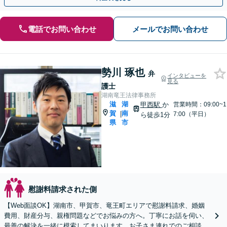
電話でお問い合わせ
メールでお問い合わせ
勢川 琢也
弁
インタビューを
見る
護士
湖南竜王法律事務所
滋
湖
甲西駅
か
営業時間：09:00~1
賀
南
|
7:00（平日）
ら徒歩1分
県
市
慰謝料請求された側
【Web面談OK】湖南市、甲賀市、竜王町エリアで慰謝料請求、婚姻
費用、財産分与、親権問題などでお悩みの方へ。丁寧にお話を伺い、
最善の解決を一緒に模索してまいります。お子さま連れでのご相談も