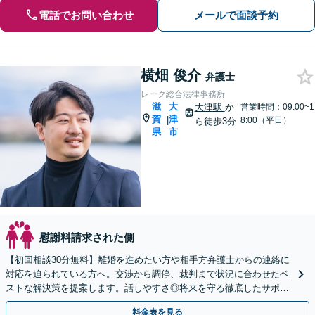
電話でお問い合わせ
メールで面談予約
横畑 俊介
弁護士
レーク総合法律事務所
滋
大
大津駅
か
営業時間：09:00~1
賀
津
|
8:00（平日）
ら徒歩3分
県
市
慰謝料請求された側
【初回相談30分無料】離婚を進めたい方や相手方弁護士からの連絡に
対応を迫られている方へ。交渉から調停、裁判まで状況に合わせたベ
ストな解決策を提案します。話しやすさ◎将来を守る徹底したサポー
トをいたします。【大津駅徒歩3分】
料金表を見る