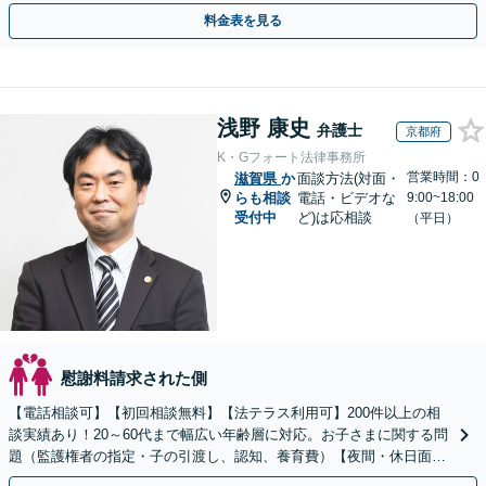
を目指します【Web面談可】【初回相談無料】
料金表を見る
浅野 康史
弁護士
京都府
K・Gフォート法律事務所
営業時間：0
滋賀県
か
面談方法(対面・
らも相談
電話・ビデオな
9:00~18:00
受付中
ど)は応相談
（平日）
慰謝料請求された側
【電話相談可】【初回相談無料】【法テラス利用可】200件以上の相
談実績あり！20～60代まで幅広い年齢層に対応。お子さまに関する問
題（監護権者の指定・子の引渡し、認知、養育費）【夜間・休日面談
可】【完全個室】【子連れ相談可】【丸太町駅6分】