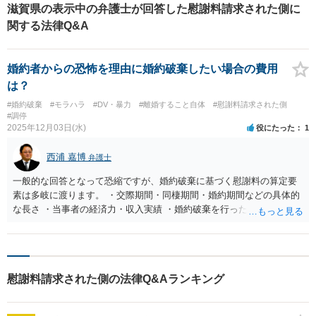
いました。 【解決の過程と結果】 ご面談後、減額の可能性が高いと判断しそ
滋賀県の表示中の弁護士が回答した慰謝料請求された側に
の旨をお伝えしたところ、ご依頼をいただくことになりました。約3ヶ月間の
関する法律Q&A
交渉の結果、慰謝料は500万円から430万円の減額となり、求償権を放棄する
ことで70万円の支払いを約束する内容で合意書を作成し、解決することがで
きました。
婚約者からの恐怖を理由に婚約破棄したい場合の費用
は？
#婚約破棄
#モラハラ
#DV・暴力
#離婚すること自体
#慰謝料請求された側
#調停
2025年12月03日(水)
役にたった
1
西浦 嘉博
弁護士
一般的な回答となって恐縮ですが、婚約破棄に基づく慰謝料の算定要
素は多岐に渡ります。 ・交際期間・同棲期間・婚約期間などの具体的
な長さ ・当事者の経済力・収入実績 ・婚約破棄を行った時期 ・結婚
式や結納等の準備の有無 ・当事者の知人・友人・親族等への紹介の有
無 ・婚約破棄時の当事者の年齢 ・交際期間中の妊娠・中絶・出産等の
事実 ・婚約破棄にの経緯・動機・理由 これらが複合的に算定さ
れ、事案毎のケースに応じて慰謝料の額は、数十万円から200万円前後
慰謝料請求された側の法律Q&Aランキング
程度に収束する印象を受けます。 ご不安であれば、具体的な内容を告
げることができる最寄りの法律事務所での相談を検討ください。