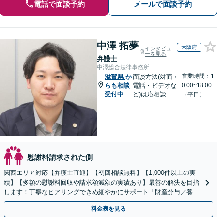
電話で面談予約
メールで面談予約
中澤 拓夢
大阪府
インタビュ
ーを見る
弁護士
中澤総合法律事務所
営業時間：1
滋賀県
か
面談方法(対面・
らも相談
電話・ビデオな
0:00~18:00
受付中
ど)は応相談
（平日）
慰謝料請求された側
関西エリア対応【弁護士直通】【初回相談無料】【1,000件以上の実
績】【多額の慰謝料回収や請求額減額の実績あり】最善の解決を目指
します！丁寧なヒアリングできめ細やかにサポート「財産分与／養育
費／婚姻費用／親権／面会交流／不貞の慰謝料請求ほか
料金表を見る