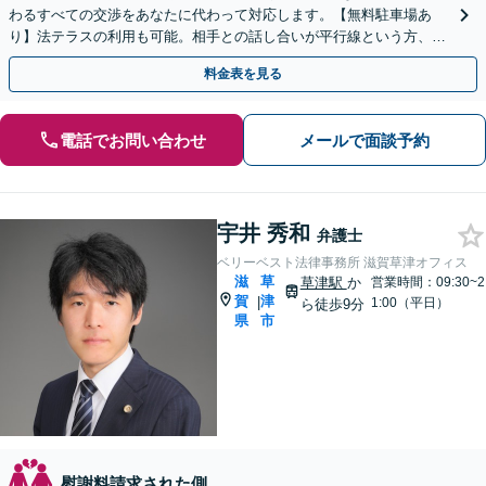
わるすべての交渉をあなたに代わって対応します。【無料駐車場あ
り】法テラスの利用も可能。相手との話し合いが平行線という方、一
度ご相談ください。
料金表を見る
電話でお問い合わせ
メールで面談予約
宇井 秀和
弁護士
ベリーベスト法律事務所 滋賀草津オフィス
滋
草
草津駅
か
営業時間：09:30~2
賀
津
|
1:00（平日）
ら徒歩9分
県
市
慰謝料請求された側