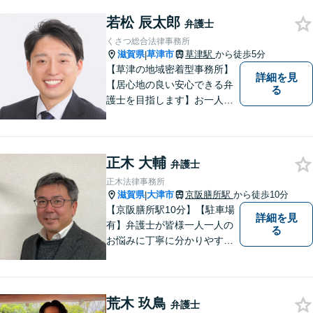
トいたします。
若松 辰太郎
弁護士
くさつ総合法律事務所
滋賀県
草津市
草津駅
から徒歩5分
|
【草津の地域密着型事務所】
詳細を見
【居心地の良い安心できる弁
る
護士を目指します】お一人お
ひとりに寄り添い、納得のい
く問題解決はもちろん、精神
面のサポートをいたします。
正木 大輔
大規模事務所にはできないき
弁護士
め細やかさが魅力。お気軽に
正木法律事務所
ご相談ください！
滋賀県
大津市
京阪膳所駅
から徒歩10分
|
【京阪膳所駅10分】【駐車場
詳細を見
有】弁護士が皆様一人一人の
る
お悩みに丁寧に分かりやすく
お応えいたします。専門家に
よる適切なアドバイスや手続
により、問題解決に向けて前
荒木 玖鳥
進できることがございます。
弁護士