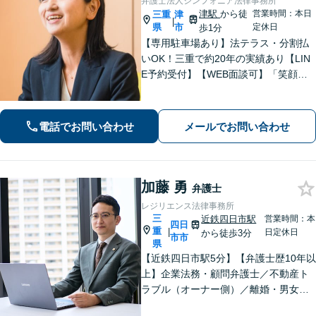
弁護士法人シンフォニア法律事務所
津駅
から徒
営業時間：本日
三重
津
|
県
市
定休日
歩1分
【専用駐車場あり】法テラス・分割払
いOK！三重で約20年の実績あり【LIN
E予約受付】【WEB面談可】「笑顔に
なってほしい」がモットー。交渉によ
るスピード解決を目指します【離婚】
性別・年代問わず実績豊富【借金】家
電話でお問い合わせ
メールでお問い合わせ
計全体を見直すプランをご提案
加藤 勇
弁護士
レジリエンス法律事務所
三
近鉄四日市駅
営業時間：本
四日
重
|
日定休日
から徒歩3分
市市
県
【近鉄四日市駅5分】【弁護士歴10年以
上】企業法務・顧問弁護士／不動産ト
ラブル（オーナー側）／離婚・男女問
題のご相談はお任せください。依頼者