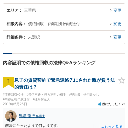
エリア
三重県
変更
相談内容
債権回収、内容証明作成送付
変更
詳細条件
未選択
変更
内容証明での債権回収の法律Q&Aランキング
1
息子の賃貸契約で緊急連絡先にされた親が負う法
的責任は？
#債権回収代行
#音信不通・行方不明の相手
#契約書・借用書なし
#内容証明作成送付
#連帯保証人
2019年5月26日
役にたった
22
馬場 龍行
弁護士
解決に至ったようで何よりです。