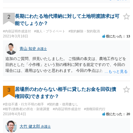
2
長期にわたる地代滞納に対して土地明渡請求は可
能でしょうか？
#内容証明作成送付
#個人・プライベート
#契約解除・契約取消
2021年3月18日
役にたった
13
青山 知史
弁護士
追加のご質問、拝見いたしました。 ご指摘の条文は、農地工作などを
目的とした「小作権」という別の権利に関する規定ですので、今回の
場合には、適用はないかと思われます。 今回の争点はあくまで、明け
渡し請求の前提となる、賃貸借契約が有効に解除されているか否かに
なりますが、複数の先生方も述べておられる通り、一般的に解除が認
められる事案と比べても、今回は賃料未払の期間が長いですので、ご
3
居場所のわからない相手に貸したお金を回収(債
記載の事情だけを踏まえれば、解除に基づく明渡しが認められる見込
権回収)できますか？
みはある事案かと思われます。
#音信不通・行方不明の相手
#契約書・借用書なし
#相手(債務者)の所在・財産調査
#内容証明作成送付
#債権回収代行
2018年4月4日
役にたった
20
大竹 健太郎
弁護士