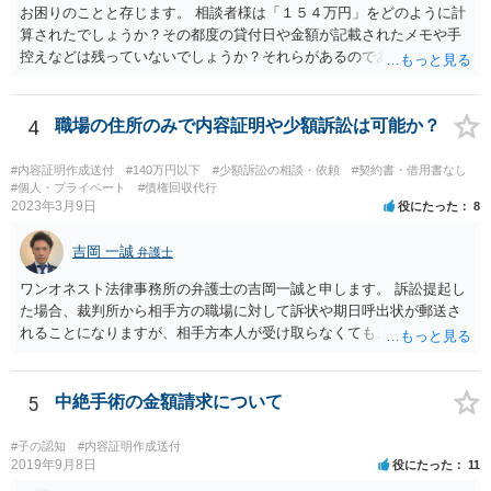
お困りのことと存じます。 相談者様は「１５４万円」をどのように計
算されたでしょうか？その都度の貸付日や金額が記載されたメモや手
控えなどは残っていないでしょうか？それらがあるのであればメール
と共に証拠として用いることが可能です。メールについては内容次第
です。 彼の住所については住民票上の住所であれば調査することは可
能です。 弁護士に依頼した際の費用にいては現在弁護士費用が自由化
4
職場の住所のみで内容証明や少額訴訟は可能か？
されており法律事務所によって異なりますので、あくまで目安となり
ますが、交渉を依頼すると①着手金が請求額×8％or10万円の高い方、
#内容証明作成送付
#140万円以下
#少額訴訟の相談・依頼
#契約書・借用書なし
②成功報酬が16％、③実費というところでしょうか。法律事務所によ
#個人・プライベート
#債権回収代行
2023年3月9日
役にたった
8
っては別途日当を請求するところもあると思います。 勝訴の見込みや
回収の見込み、私にご依頼いただいた場合の費用については、詳細を
吉岡 一誠
お伺いできればお伝えさせていただきますので、宜しければ、個別に
弁護士
ご連絡頂けますと幸いです。 宜しくお願い致します。
ワンオネスト法律事務所の弁護士の吉岡一誠と申します。 訴訟提起し
た場合、裁判所から相手方の職場に対して訴状や期日呼出状が郵送さ
れることになりますが、相手方本人が受け取らなくても、勤務先の他
の従業員等が受け取ることで送達完了となり、裁判手続を開始できる
可能性があります。 諦めずに追及を続けることで回収に至ることはま
まあるため、少額訴訟につき前向きに検討して良いかと思います。
5
中絶手術の金額請求について
#子の認知
#内容証明作成送付
2019年9月8日
役にたった
11