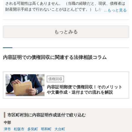
される可能性は高くありません。 （当職の経験だと、現状、債権者は
財産開示手続まで行わないことがほとんどです。） しかしながら、一
度判決が出ている以上、いつ強制執行が行われても不思議ではない状
況です。 そのため、分割払いが困難ということであれば破産や個人再
生も検討した方が良いと思います。 もっとも、無視をし続けたとして
もっとみる
も、刑事罰に問われることはありませんので、その点はご安心くださ
い。 どのような手続きを行うかは、相談者様の現在の生活状況等によ
っても異なりますので、まずはお近くの弁護士に法律相談することを
おすすめします。
内容証明での債権回収に関連する法律相談コラム
債権回収
内容証明郵便で債権回収！そのメリット
や文書作成・送付までの流れを解説
市区町村別に内容証明作成送付で絞り込む
中部
津市
松阪市
多気町
明和町
大台町