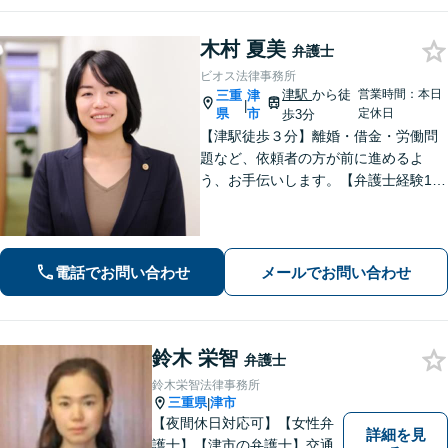
木村 夏美
弁護士
ビオス法律事務所
津駅
から徒
営業時間：本日
三重
津
|
県
市
定休日
歩3分
【津駅徒歩３分】離婚・借金・労働問
題など、依頼者の方が前に進めるよ
う、お手伝いします。【弁護士経験10
年以上】当日相談可能です（予約必
要）。【駐車券サービスあり】お気軽
にご相談ください。
電話でお問い合わせ
メールでお問い合わせ
鈴木 栄智
弁護士
鈴木栄智法律事務所
三重県
津市
|
【夜間休日対応可】【女性弁
詳細を見
護士】【津市の弁護士】交通