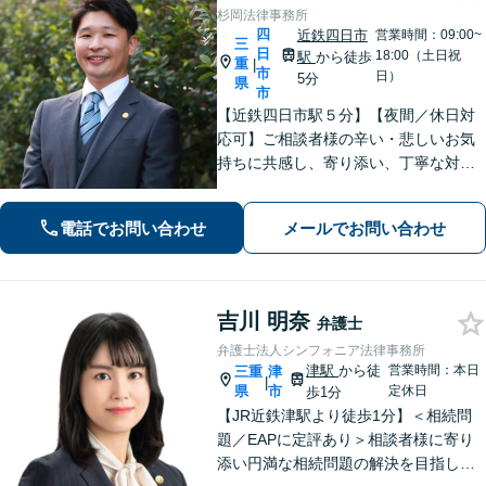
杉岡法律事務所
四
近鉄四日市
営業時間：09:00~
三
日
18:00（土日祝
駅
から徒歩
重
|
市
日）
5分
県
市
【近鉄四日市駅５分】【夜間／休日対
応可】ご相談者様の辛い・悲しいお気
持ちに共感し、寄り添い、丁寧な対応
を心がけます。離婚／不動産／借金／
相続／刑事事件など、幅広く対応【地
電話でお問い合わせ
メールでお問い合わせ
域に根ざした弁護士】お気軽にお問い
合わせください。
吉川 明奈
弁護士
弁護士法人シンフォニア法律事務所
津駅
から徒
営業時間：本日
三重
津
|
県
市
定休日
歩1分
【JR近鉄津駅より徒歩1分】＜相続問
題／EAPに定評あり＞相談者様に寄り
添い円満な相続問題の解決を目指しま