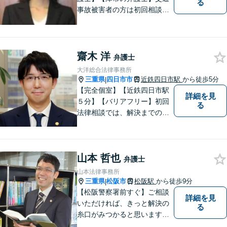
る
事故被害者の方は初回相談無
料です。ぜひ一度ご相談くだ
さい。
齋木 洋
弁護士
大洋総合法律事務所
三重県
四日市市
近鉄四日市駅
から徒歩5分
|
【完全個室】【近鉄四日市駅
詳細を見
５分】【バリアフリー】初回
る
法律相談では、解決までの流
れ・今後の見通しをお伝えし
ます。お気軽にご相談くださ
い。交通事故 ／ 遺産相続 ／
山本 哲也
企業法務・顧問弁護士
弁護士
山本法律事務所
三重県
松阪市
松阪駅
から徒歩9分
|
【松阪警察署前すぐ】ご相談
詳細を見
いただければ、きっと解決の
る
糸口がみつかると思います。
法律の専門家としての豊富な