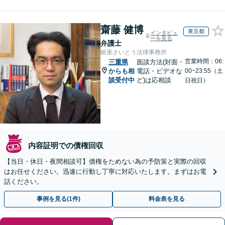
齋藤 健博
東京都
インタビュ
ーを見る
弁護士
銀座さいとう法律事務所
営業時間：06:
三重県
面談方法(対面・
からも相
電話・ビデオな
00~23:55（土
談受付中
ど)は応相談
日祝日）
内容証明での債権回収
【当日・休日・夜間相談可】債権をためない為の予防策と実際の回収
はお任せください。迅速に行動し丁寧に対応いたします。まずはお電
話ください。
事例を見る(1件)
料金表を見る