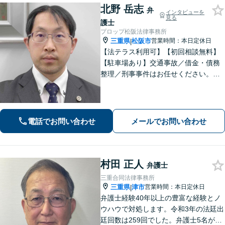
北野 岳志
弁
インタビューを
見る
護士
プロップ松阪法律事務所
三重県
松阪市
営業時間：本日定休日
|
【法テラス利用可】【初回相談無料】
【駐車場あり】交通事故／借金・債務
整理／刑事事件はお任せください。各
分野100件以上の対応実績あり。相談者
さまに寄り添い、親身なサポートを心
がけております。お気軽にご相談くだ
さい。【休日面談可】【電話相談可】
電話でお問い合わせ
メールでお問い合わせ
村田 正人
弁護士
三重合同法律事務所
三重県
津市
営業時間：本日定休日
|
弁護士経験40年以上の豊富な経験とノ
ウハウで対処します。令和3年の法廷出
廷回数は259回でした。弁護士5名が過