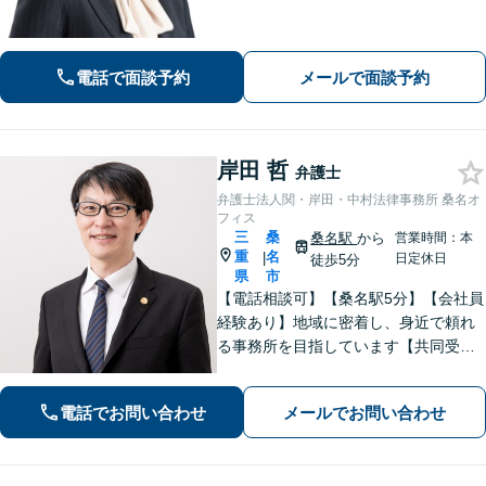
す。遺産分割・遺言書作成・民事信託
など、幅広い対応が可能＜企業向けEA
P＞従業員の抱えるお悩みをお伺いし、
改善・解決を目指します
電話で面談予約
メールで面談予約
岸田 哲
弁護士
弁護士法人関・岸田・中村法律事務所 桑名オ
フィス
三
桑
桑名駅
から
営業時間：本
重
名
|
日定休日
徒歩5分
県
市
【電話相談可】【桑名駅5分】【会社員
経験あり】地域に密着し、身近で頼れ
る事務所を目指しています【共同受任
可】相談後、少しでも前進できるよう
全力を尽くします。一人で悩まず、お
電話でお問い合わせ
メールでお問い合わせ
気軽にご相談ください【夜間土日相談
可（要予約）】