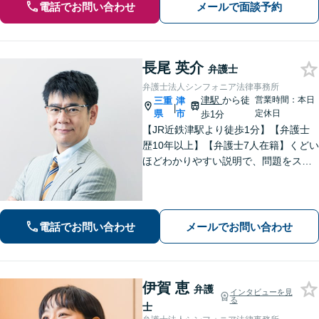
電話でお問い合わせ
メールで面談予約
長尾 英介
弁護士
弁護士法人シンフォニア法律事務所
津駅
から徒
営業時間：本日
三重
津
|
県
市
定休日
歩1分
【JR近鉄津駅より徒歩1分】【弁護士
歴10年以上】【弁護士7人在籍】くどい
ほどわかりやすい説明で、問題をスム
ーズに解決します！【離婚・男女問
題】男性側のご相談・ご依頼の実績多
数【借金・債務整理】自己破産で、借
金を0にできる可能性があります。
電話でお問い合わせ
メールでお問い合わせ
伊賀 恵
弁護
インタビューを見
る
士