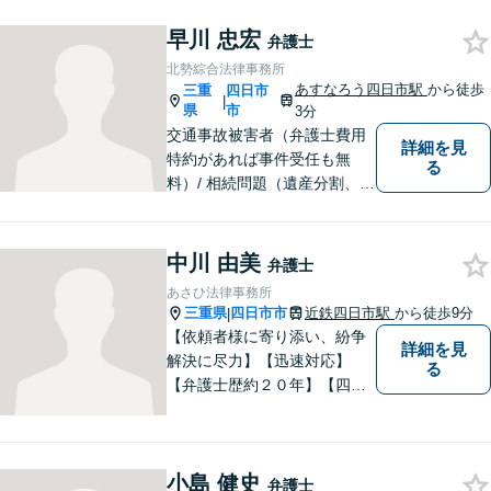
う、最後まで粘り強く弁護を
早川 忠宏
行います！【完全個室】
弁護士
北勢綜合法律事務所
あすなろう四日市駅
から徒歩
三重
四日市
|
県
市
3分
交通事故被害者（弁護士費用
詳細を見
特約があれば事件受任も無
る
料）/ 相続問題（遺産分割、遺
言等）。是非一度ご相談くだ
さい。
中川 由美
弁護士
あさひ法律事務所
三重県
四日市市
近鉄四日市駅
から徒歩9分
|
【依頼者様に寄り添い、紛争
詳細を見
解決に尽力】【迅速対応】
る
【弁護士歴約２０年】【四日
市市役所すぐ西】【女性弁護
士】＊安心してご相談くださ
い＊
小島 健史
弁護士