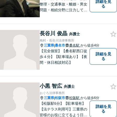
詳細を見
整理・交通事故・離婚・男女
る
問題・相続分野に注力してい
る弁護士です。お困りの方は
是非一度ご相談ください。
【個人の債務整理、交通事故
長谷川 俊晶
相談は初回無料】【夜間予約
弁護士
可能】
梅村・長谷川法律事務所
三重県
桑名市
桑名駅
から徒歩4分
|
【完全個室】【桑名駅西口徒
詳細を見
歩４分】【駐車場あり】【夜
る
間・休日相談対応】
小黒 智広
弁護士
おぐろ法律事務所
三重県
松阪市
松阪駅
から徒歩6分
|
【松阪駅6分】【駐車場有】
詳細を見
【法テラス利用可】三重県の
る
皆様のお役に立てるよう日々