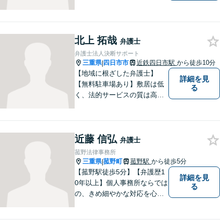
努力を怠らず、研鑽を積みた
いと考えています。弁護士に
ご相談いただければ、早期に
北上 拓哉
解決できる問題もありますの
弁護士
で、 お気軽にご相談くださ
弁護士法人決断サポート
い。
三重県
四日市市
近鉄四日市駅
から徒歩10分
|
【地域に根ざした弁護士】
詳細を見
【無料駐車場あり】敷居は低
る
く、法的サービスの質は高く
をモットーに、ご相談者の立
場に立って、問題の解決を目
指します。交通事故／借金問
近藤 信弘
題／離婚問題／相続問題／企
弁護士
業法務など、幅広く対応可
菰野法律事務所
能。【明確な料金体系】どう
三重県
菰野町
菰野駅
から徒歩5分
|
ぞご連絡ください。
【菰野駅徒歩5分】【弁護歴1
詳細を見
0年以上】個人事務所ならでは
る
の、きめ細やかな対応を心が
けています。「相談してよか
った」と思っていただけるよ