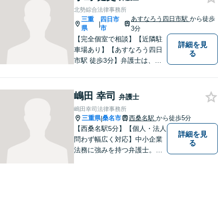
北勢綜合法律事務所
あすなろう四日市駅
から徒歩
三重
四日市
|
県
市
3分
【完全個室で相談】【近隣駐
詳細を見
車場あり】【あすなろう四日
る
市駅 徒歩3分】弁護士は、依
頼者の方のサポーターです。
わからないことがあれば、何
でも聞いてください。 問題解
嶋田 幸司
弁護士
決に向かって一緒に頑張りま
嶋田幸司法律事務所
しょう。
三重県
桑名市
西桑名駅
から徒歩5分
|
【西桑名駅5分】【個人・法人
詳細を見
問わず幅広く対応】中小企業
る
法務に強みを持つ弁護士。個
人事務所ならではのきめ細や
かさが特徴です。依頼者様の
本質的な問題解決に貢献いた
します。お困りごとは、お気
軽にご相談ください。