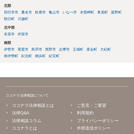
北部
四日市市
桑名市
鈴鹿市
亀山市
いなべ市
木曽岬町
東員町
菰野町
朝日町
川越町
北中部
名張市
伊賀市
南部
伊勢市
尾鷲市
鳥羽市
熊野市
志摩市
玉城町
度会町
大紀町
南伊勢町
紀北町
御浜町
紀宝町
ココナラ法律相談について
ココナラ法律相談とは
ご意見・ご要望
法律Q&A
利用規約
法律相談コラム
プライバシーポリシー
ココナラとは
外部送信ポリシー