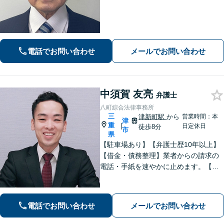
労死、社会福祉、宗教、消費者、女性
の権利、環境など得意分野で活躍して
いる総合的な法律事務所です。
電話でお問い合わせ
メールでお問い合わせ
中須賀 友亮
弁護士
八町綜合法律事務所
三
津新町駅
から
営業時間：本
津
重
|
日定休日
徒歩8分
市
県
【駐車場あり】【弁護士歴10年以上】
【借金・債務整理】業者からの請求の
電話・手紙を速やかに止めます。【交
通事故】解決実績多数。適切な賠償金
額の獲得に尽力します。物損も対応し
ます。【分割払い利用可】【当日・夜
電話でお問い合わせ
メールでお問い合わせ
間の面談可】【完全個室で対応】