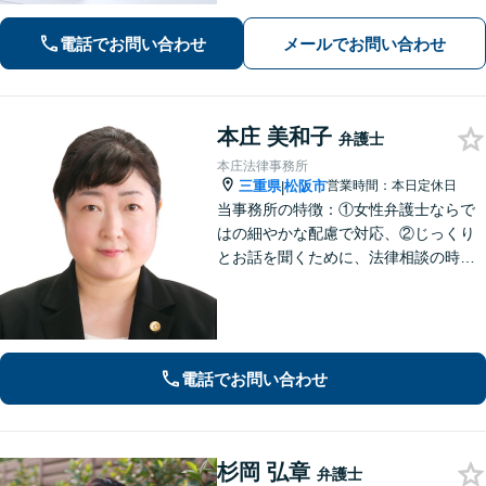
様に寄り添い、解決まで真摯に対応し
てまいります【多才な他士業との連携
電話でお問い合わせ
メールでお問い合わせ
が強み】【完全個室でご相談】
本庄 美和子
弁護士
本庄法律事務所
三重県
松阪市
営業時間：本日定休日
|
当事務所の特徴：①女性弁護士ならで
はの細やかな配慮で対応、②じっくり
とお話を聞くために、法律相談の時間
は1時間枠の設定（ただし，初回30分間
分は無料）
電話でお問い合わせ
杉岡 弘章
弁護士