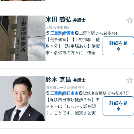
知識と経験で、誠実にご対応
いたします。
米田 義弘
弁護士
上野法律事務所
三重県
伊賀市
上野市駅
から徒歩4分
|
【完全個室】【上野市駅 徒
詳細を見
歩４分】【駐車場あり】伊賀
る
市・名張市の方々に、借金、
交通事故の問題から、離婚・
男女問題、相続、労働の問題
まで、幅広い分野でご対応さ
鈴木 克昌
せていただきますので、一人
弁護士
で悩まずに、なんでもご相談
四日市エース法律事務所
ください
三重県
四日市市
近鉄名古屋駅
から徒歩7分
|
【近鉄四日市駅徒歩７分】モ
詳細を見
ットーは『しっかり話を聞
る
く』ことです。誠実さと実直
さを取り柄に、一つ一つの案
件に真摯に向き合います。離
婚問題／企業法務／労働問題