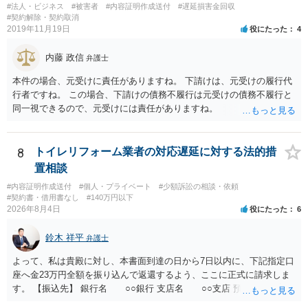
#法人・ビジネス
#被害者
#内容証明作成送付
#遅延損害金回収
#契約解除・契約取消
2019年11月19日
役にたった
4
内藤 政信
弁護士
本件の場合、元受けに責任がありますね。 下請けは、元受けの履行代
行者ですね。 この場合、下請けの債務不履行は元受けの債務不履行と
同一視できるので、元受けには責任がありますね。
8
トイレリフォーム業者の対応遅延に対する法的措
置相談
#内容証明作成送付
#個人・プライベート
#少額訴訟の相談・依頼
#契約書・借用書なし
#140万円以下
2026年8月4日
役にたった
6
鈴木 祥平
弁護士
よって、私は貴殿に対し、本書面到達の日から7日以内に、下記指定口
座へ金23万円全額を振り込んで返還するよう、ここに正式に請求しま
す。 【振込先】 銀行名 ○○銀行 支店名 ○○支店 預金種別 普通
口座番号 ○○○○○○○ 口座名義 ○○○○ 万一、上記期限までに返金がな