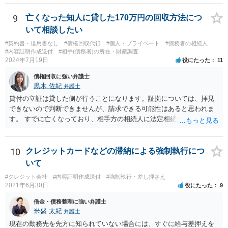
されない場合には、貴殿には任意に返金する意思がないものと判断
し、やむを得ず、返還金23万円及びこれに対する遅延損害金の支払い
9
亡くなった知人に貸した170万円の回収方法につ
を求める民事訴訟、支払督促その他必要な法的手続を直ちに講じま
いて相談したい
す。 その際には、訴訟に要する費用その他法令上認められる金員につ
#契約書・借用書なし
#債権回収代行
#個人・プライベート
#債務者の相続人
いても併せて請求する予定ですので、あらかじめ申し添えます。 本件
#内容証明作成送付
#相手(債務者)の所在・財産調査
は、貴殿自らが契約を解約したことによって生じた返還義務の履行を
2024年7月19日
役にたった
11
求めるものにすぎません。貴殿の仕入先との取引関係や返金時期など
債権回収に強い弁護士
の内部事情は、私に対する返還義務の発生や履行時期には何ら影響を
黒木 佐紀
弁護士
及ぼすものではありません。 これ以上、本件の解決を不必要に遅延さ
せることなく、誠意をもって速やかに返金手続を履行されるよう、強
貸付の立証は貸した側が行うことになります。証拠については、拝見
く求めます。 以上
できないので判断できませんが、請求できる可能性はあると思われま
す。 すでに亡くなっており、相手方の相続人に法定相続分に応じて請
求していくことになりますが、相続人が相続放棄すると請求すること
が難しくなります。 お早めに相続人に請求していくか、それが難しい
場合は、弁護士に相談されるのがよろしいかと思います。
10
クレジットカードなどの滞納による強制執行につ
いて
#クレジット会社
#内容証明作成送付
#強制執行・差し押さえ
2021年6月30日
役にたった
9
借金・債務整理に強い弁護士
米盛 太紀
弁護士
現在の勤務先を先方に知られていない場合には、すぐに給与差押えを