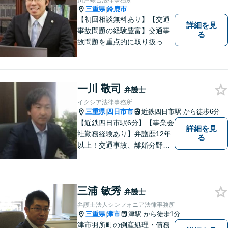
川戸綜合法律事務所
三重県
鈴鹿市
|
【初回相談無料あり】【交通
詳細を見
事故問題の経験豊富】交通事
る
故問題を重点的に取り扱って
おり、中でも被害者からのご
相談案件を中心に手掛けてい
ます。その他の法律問題につ
いても、あなたの身近な相談
一川 敬司
弁護士
役として、あなたの力になり
イクシア法律事務所
ます。
三重県
四日市市
近鉄四日市駅
から徒歩6分
|
【近鉄四日市駅6分】【事業会
詳細を見
社勤務経験あり】弁護歴12年
る
以上！交通事故、離婚分野に
強みをもつ弁護士。皆様の立
場に立ち、最善の解決策を模
索し、迅速に動いてまいりま
三浦 敏秀
す。明瞭会計を心がけていま
弁護士
す。まずはお気軽にご相談
弁護士法人シンフォニア法律事務所
を！
三重県
津市
津駅
から徒歩1分
|
津市羽所町の倒産処理・債務