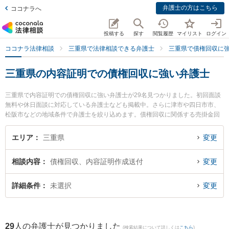
弁護士の方はこちら
ココナラへ
投稿する
探す
閲覧履歴
マイリスト
ログイン
ココナラ法律相談
三重県で法律相談できる弁護士
三重県で債権回収に
三重県の内容証明での債権回収に強い弁護士
三重県で内容証明での債権回収に強い弁護士が29名見つかりました。初回面談
無料や休日面談に対応している弁護士なども掲載中。さらに津市や四日市市、
松阪市などの地域条件で弁護士を絞り込めます。債権回収に関係する売掛金回
収や債権回収代行、債権の時効中断等の細かな分野での絞り込み検索もでき便
利です。特に弁護士法人シンフォニア法律事務所の長尾 英介弁護士や弁護士法
エリア
三重県
変更
人シンフォニア法律事務所の伊賀 恵弁護士、レジリエンス法律事務所の加藤 勇
弁護士のプロフィール情報や弁護士費用、強みなどが注目されています。『三
相談内容
債権回収、内容証明作成送付
変更
重県で土日や夜間に発生した内容証明での債権回収のトラブルを今すぐに弁護
士に相談したい』『内容証明での債権回収のトラブル解決の実績豊富な近くの
弁護士を検索したい』『初回相談無料で内容証明での債権回収を法律相談でき
詳細条件
未選択
変更
る三重県内の弁護士に相談予約したい』などでお困りの相談者さんにおすすめ
です。
29
人の弁護士が見つかりました
(検索結果について詳しくは
こちら
)