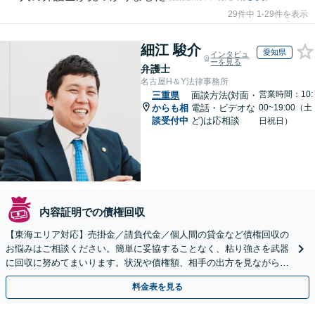
29件中 1-29件を表示
細江 駿介
愛知県
インタビュ
ーを見る
弁護士
名古屋H＆Y法律事務所
営業時間：10:
三重県
面談方法(対面・
からも相
電話・ビデオな
00~19:00（土
談受付中
ど)は応相談
日祝日）
内容証明での債権回収
【東海エリア対応】売掛金／請負代金／個人間の貸金など債権回収の
お悩みはご相談ください。簡単に妥協することなく、粘り強さを武器
に回収に努めてまいります。状況や債権額、相手の出方を見ながら、
効果的な方法を臨機応変に対応いたします【土日祝対応可】
料金表を見る