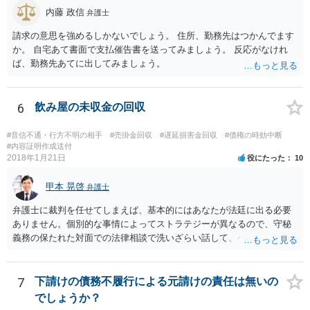
内藤 政信
弁護士
請求の意思を強めるしかないでしょう。 住所、勤務先はつかんでます
か。 自宅あて書面で支払催告書を送ってみましょう。 反応がなけれ
ば、勤務先あてに出してみましょう。
6
飲み屋の未収金の回収
#音信不通・行方不明の相手
#売掛金回収
#遅延損害金回収
#債権の時効中断
#内容証明作成送付
2018年1月21日
役にたった
10
甲本 晃啓
弁護士
弁護士に裁判を任せてしまえば、基本的にはあなたが法廷に出る必要
ありません。個別的な事情によってストラテジーが異なるので、守秘
義務の保たれた対面での法律相談で洗いざらい話して、ベストな方法
を検討してもらってください。
7
下請けの債務不履行による元請けの責任は無いの
でしょうか？