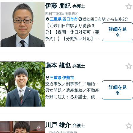
伊藤 朋紀
（使用者側）／交通事故／相
弁護士
続問題など、幅広く対応。お
四日市SG法律事務所
気軽にご相談ください。
三重県
四日市市
近鉄四日市駅
から徒歩2分
|
【近鉄四日市駅より徒歩３
詳細を見
分】【夜間・休日対応可（要
る
予約）】【分割払い対応】
【弁護士歴１０年以上】 法律
相談を大切にしています。ま
ずはできる限り丁寧にお聞き
藤本 雄也
して、一緒に解決方法を考え
弁護士
る手助けをさせていただけれ
.
ばと思いますので、お気軽に
三重県
伊勢市
|
交通事故／刑事事件／離婚・
ご相談ください。
詳細を見
男女問題／遺産相続／不動産
る
分野に注力する弁護士。依頼
者の気持ちに寄り添って働く
ことがモットーです。まずは
お気軽にご相談ください！
【離婚・男女問題の経験多
川戸 雄介
弁護士
数】