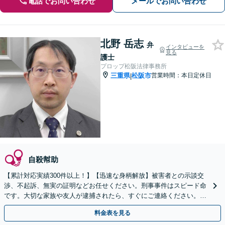
電話でお問い合わせ
メールでお問い合わせ
北野 岳志
弁
インタビューを
見る
護士
プロップ松阪法律事務所
三重県
松阪市
営業時間：本日定休日
|
自殺幇助
【累計対応実績300件以上！】【迅速な身柄解放】被害者との示談交
渉、不起訴、無実の証明などお任せください。刑事事件はスピード命
です。大切な家族や友人が逮捕されたら、すぐにご連絡ください。
【初回相談無料】【電話相談可】【休日面談可】
料金表を見る