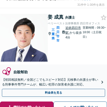
31件中 1-30件を表示
姜 成真
弁護士
ベリーベスト法律事務所 四日市オフィス
四
近鉄四日市
営業時間：09:30~
三
日
18:00（土日祝
駅
から徒歩
重
|
市
日）
4分
県
市
自殺幇助
【初回相談無料／全国どこでもスピード対応】元検事の弁護士が率い
る刑事事件専門チームが、幅広い犯罪の加害者弁護に対応。
料金表を見る