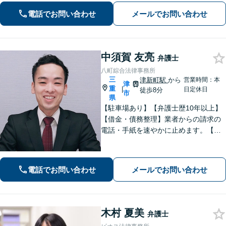
性別・年代問わず実績豊富【借金】家
電話でお問い合わせ
メールでお問い合わせ
計全体を見直すプランをご提案
中須賀 友亮
弁護士
八町綜合法律事務所
三
津新町駅
から
営業時間：本
津
重
|
日定休日
徒歩8分
市
県
【駐車場あり】【弁護士歴10年以上】
【借金・債務整理】業者からの請求の
電話・手紙を速やかに止めます。【交
通事故】解決実績多数。適切な賠償金
額の獲得に尽力します。物損も対応し
ます。【分割払い利用可】【当日・夜
電話でお問い合わせ
メールでお問い合わせ
間の面談可】【完全個室で対応】
木村 夏美
弁護士