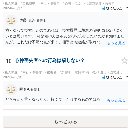
ないですか。 逆に費用の点からして、加害者が訴訟を考えているとか
#殺人未遂
#自殺幇助
#暴行・傷害罪
#恐喝・脅迫
#名誉毀損罪・侮辱罪
の話も、かなりの高確率でマユツバかなと思います。ゲーム内の結婚
2024年3月7日
役にたった
2
詐欺？とか、そんな依頼を引き受ける弁護士はいるだろうかと。 ただ
し、うっかり「ﾀﾋね」とか書き込むと、自殺教唆罪が成立する可能性
佐藤 充崇
弁護士
がありますので気をつけてください。無視と運営への通報が現実的な
怖くなって検索したのであれば、検索履歴は殺意の証拠にはなりにく
対応でしょう。
いとは思います。 相談者の方は不安なので安心したいのかも知れませ
んが、これだけ不明な点が多く、相手とも連絡が取れないとなると、
多分相談者の方が安心する結論は出せないでしょう。気持ちはお察し
しますが・・・ それでもどうしても気になるようなら、弁護士に予約
取って相談すべきです。 正直、今後こういうことをしないよう気を付
10
心神喪失者への行為は罰しない？
けて、あとは警察が来たり民事訴訟の訴状等が家に届いたらその時考
えるしかないように思います。
#殺人未遂
#暴行・傷害罪
#被害者
#加害者
#自殺幇助
#ひき逃げ・当て逃げ
2022年8月8日
役にたった
2
匿名A
弁護士
どちらかが重くなったり、軽くなったりするものではありません。
もっとみる