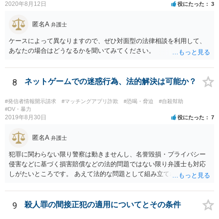
2020年8月12日
役にたった
3
匿名A
弁護士
ケースによって異なりますので、ぜひ対面型の法律相談を利用して、
あなたの場合はどうなるかを聞いてみてください。
8
ネットゲームでの迷惑行為、法的解決は可能か？
#発信者情報開示請求
#マッチングアプリ詐欺
#恐喝・脅迫
#自殺幇助
#DV・暴力
2019年8月30日
役にたった
7
匿名A
弁護士
犯罪に関わらない限り警察は動きませんし、名誉毀損・プライバシー
侵害などに基づく損害賠償などの法的問題ではない限り弁護士も対応
しがたいところです。 あえて法的な問題として組み立てれば、迷惑な
画像を送られたことによる精神的苦痛に対して慰謝料を求めることも
考えられますが、発信者情報開示などで加害者の住所氏名を特定する
には最低でも３０万円以上の弁護士費用は必要になってくるかと思い
9
殺人罪の間接正犯の適用についてとその条件
ます。ゲームではなく弁護士に課金しても、さほど面白くないのでは