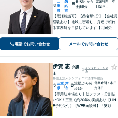
三
桑
桑名駅
から
営業時間：本
重
名
|
日定休日
徒歩5分
県
市
【電話相談可】【桑名駅5分】【会社員
経験あり】地域に密着し、身近で頼れ
る事務所を目指しています【共同受任
可】相談後、少しでも前進できるよう
全力を尽くします。一人で悩まず、お
電話でお問い合わせ
メールでお問い合わせ
気軽にご相談ください【夜間土日相談
可（要予約）】
伊賀 恵
弁護
インタビューを見
る
士
弁護士法人シンフォニア法律事務所
津駅
から徒
営業時間：本日
三重
津
|
県
市
定休日
歩1分
【専用駐車場あり】法テラス・分割払
いOK！三重で約20年の実績あり【LIN
E予約受付】【WEB面談可】「笑顔に
なってほしい」がモットー。交渉によ
るスピード解決を目指します【離婚】