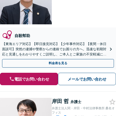
自殺幇助
【東海エリア対応】【即日接見対応】【少年事件対応】【夜間・休日
面談可】突然の逮捕や警察からの連絡でお困りの方へ。迅速な初期対
応と見通しをわかりやすくご説明し、ご本人とご家族の不安軽減に努
めます。早めにご相談ください。
料金表を見る
電話でお問い合わせ
メールでお問い合わせ
岸田 哲
弁護士
弁護士法人関・岸田・中村法律事務所 桑名オ
フィス