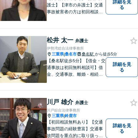
詳細を見
護士】【津市の弁護士】交通
る
事故被害者の方は初回相談無
料です。ぜひ一度ご相談くだ
さい。
松井 太一
弁護士
伊勢湾総合法律事務所
三重県
桑名市
桑名駅
から徒歩5分
|
【桑名駅徒歩5分】【借金・交
詳細を見
通事故は初回無料相談可】借
る
金、交通事故、離婚・相続、
刑事事件など。難しい専門用
語はなるべく使わずに、分か
りやすい説明を心がけており
川戸 雄介
ます。地域密着型の法律事務
弁護士
所です。お気軽にどうぞ【弁
川戸綜合法律事務所
護士費用特約保険・法テラス
三重県
鈴鹿市
|
利用可】
【初回相談無料あり】【交通
詳細を見
事故問題の経験豊富】交通事
る
故問題を重点的に取り扱って