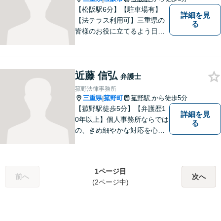
【松阪駅6分】【駐車場有】
詳細を見
【法テラス利用可】三重県の
る
皆様のお役に立てるよう日々
努力を怠らず、研鑽を積みた
いと考えています。弁護士に
ご相談いただければ、早期に
近藤 信弘
解決できる問題もありますの
弁護士
で、 お気軽にご相談くださ
菰野法律事務所
い。
三重県
菰野町
菰野駅
から徒歩5分
|
【菰野駅徒歩5分】【弁護歴1
詳細を見
0年以上】個人事務所ならでは
る
の、きめ細やかな対応を心が
けています。「相談してよか
った」と思っていただけるよ
う、最後まで粘り強く弁護を
1ページ目
行います！【完全個室】
前へ
次へ
(2ページ中)