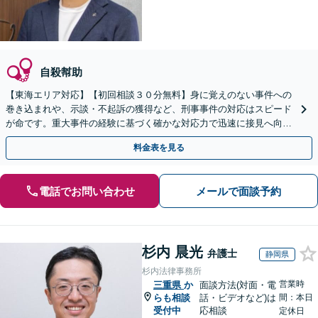
自殺幇助
【東海エリア対応】【初回相談３０分無料】身に覚えのない事件への
巻き込まれや、示談・不起訴の獲得など、刑事事件の対応はスピード
が命です。重大事件の経験に基づく確かな対応力で迅速に接見へ向か
います。ご家族からのご相談も可能。LINE予約可。
料金表を見る
電話でお問い合わせ
メールで面談予約
杉内 晨光
弁護士
静岡県
杉内法律事務所
営業時
三重県
か
面談方法(対面・電
らも相談
話・ビデオなど)は
間：本日
受付中
応相談
定休日