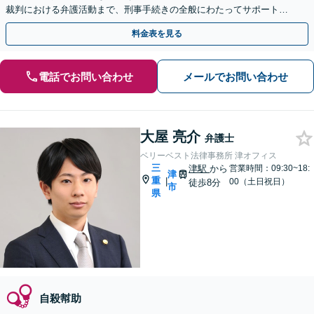
裁判における弁護活動まで、刑事手続きの全般にわたってサポートし
ます【完全個室対応】【休日・夜間相談可】
料金表を見る
電話でお問い合わせ
メールでお問い合わせ
大屋 亮介
弁護士
ベリーベスト法律事務所 津オフィス
三
津駅
から
営業時間：09:30~18:
津
重
|
00（土日祝日）
徒歩8分
市
県
自殺幇助