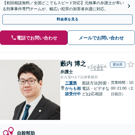
【初回相談無料／全国どこでもスピード対応】元検事の弁護士が率い
る刑事事件専門チームが、幅広い犯罪の加害者弁護に対応。
料金表を見る
電話でお問い合わせ
メールでお問い合わせ
藪内 博之
愛知県
インタビュ
ーを見る
弁護士
名古屋H＆Y法律事務所
営業時間：10:
三重県
面談方法(対面・
からも相
電話・ビデオな
00~21:00（土
談受付中
ど)は応相談
日祝日）
自殺幇助