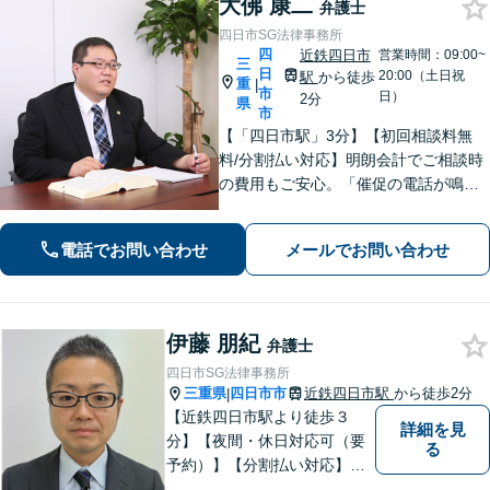
大佛 康二
弁護士
四日市SG法律事務所
四
近鉄四日市
営業時間：09:00~
三
日
20:00（土日祝
駅
から徒歩
重
|
市
日）
2分
県
市
【「四日市駅」3分】【初回相談料無
料/分割払い対応】明朗会計でご相談時
の費用もご安心。「催促の電話が鳴り
止まない」「FXや仮想通貨で大損し
た」に対応できます。自己破産や任意
電話でお問い合わせ
メールでお問い合わせ
整理、個人再生など幅広い解決方法を
提示【完全個室で安心】
伊藤 朋紀
弁護士
四日市SG法律事務所
三重県
四日市市
近鉄四日市駅
から徒歩2分
|
【近鉄四日市駅より徒歩３
詳細を見
分】【夜間・休日対応可（要
る
予約）】【分割払い対応】
【弁護士歴１０年以上】 法律