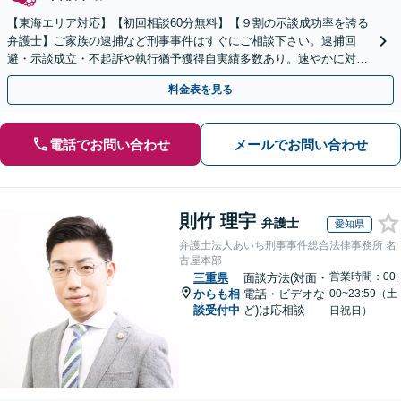
【東海エリア対応】【初回相談60分無料】【９割の示談成功率を誇る
弁護士】ご家族の逮捕など刑事事件はすぐにご相談下さい。逮捕回
避・示談成立・不起訴や執行猶予獲得自実績多数あり。速やかに対応
し最善の解決を目指します。【当日・夜間や土日祝対応可】
料金表を見る
電話でお問い合わせ
メールでお問い合わせ
則竹 理宇
弁護士
愛知県
弁護士法人あいち刑事事件総合法律事務所 名
古屋本部
営業時間：00:
三重県
面談方法(対面・
からも相
電話・ビデオな
00~23:59（土
談受付中
ど)は応相談
日祝日）