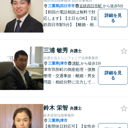
旭合同法律事務所 四日市事務所
を！
三重県
四日市市
近鉄四日市駅
から徒歩5分
|
【初回の電話相談は無料で対
詳細を見
応します】【土日もOK】【近
る
鉄四日市駅5分】【離婚・相続
問題】困っている方の力にな
れる様、話を聞き、寄り添い
ます【後見業務などの民事・
三浦 敏秀
刑事事件全般】双方ともに納
弁護士
得する解決を目指します【交
弁護士法人シンフォニア法律事務所
通事故】示談金の増額に向け
三重県
津市
津駅
から徒歩1分
|
尽力
津市羽所町の倒産処理・債務
詳細を見
整理・交通事故・離婚・男女
る
問題・相続分野に注力してい
る弁護士です。お困りの方は
是非一度ご相談ください。
【個人の債務整理、交通事故
鈴木 栄智
相談は初回無料】【夜間予約
弁護士
可能】
鈴木栄智法律事務所
三重県
津市
|
【夜間休日対応可】【女性弁