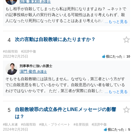
稲葉 進太郎
弁護士
もし相手が自殺してしまったら私は死刑になりますよね？ →ネットで
の記事投稿が殺人の実行行為といえる可能性はあまり考えられず、殺
人になったり死刑になったりすることはあまり考えられないように思
います。
4
次の言動は自殺教唆にあたりますか？
#自殺幇助
#誹謗中傷
2022年2月25日
役にたった
10
刑事事件に強い弁護士
濵門 俊也
弁護士
そもそも自殺教唆には該当しません。なぜなら，第三者という方がす
でに自殺意思を有しているからです。自殺意思のない者を唆している
わけではないからです。 ただ，第三者が実際に自殺した場合，あなた
の言動が自殺幇助に該当し得る可能性はあります。
5
自殺教唆罪の成立条件とLINEメッセージの影響
は？
#殺人未遂
#自殺幇助
#個人・プライベート
#名誉毀損
#誹謗中傷
2024年2月26日
役にたった
5