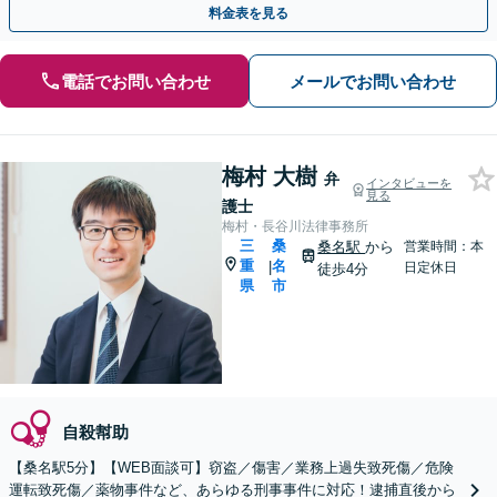
料金表を見る
電話でお問い合わせ
メールでお問い合わせ
梅村 大樹
弁
インタビューを
見る
護士
梅村・長谷川法律事務所
三
桑
桑名駅
から
営業時間：本
重
名
|
日定休日
徒歩4分
県
市
自殺幇助
【桑名駅5分】【WEB面談可】窃盗／傷害／業務上過失致死傷／危険
運転致死傷／薬物事件など、あらゆる刑事事件に対応！逮捕直後から