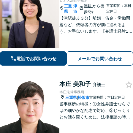
ビオス法律事務所
津駅
から徒
営業時間：本日
三重
津
|
県
市
定休日
歩3分
【津駅徒歩３分】離婚・借金・労働問
題など、依頼者の方が前に進めるよ
う、お手伝いします。【弁護士経験10
年以上】当日相談可能です（予約必
要）。【駐車券サービスあり】お気軽
にご相談ください。
電話でお問い合わせ
メールでお問い合わせ
本庄 美和子
弁護士
本庄法律事務所
三重県
松阪市
営業時間：本日定休日
|
当事務所の特徴：①女性弁護士ならで
はの細やかな配慮で対応、②じっくり
とお話を聞くために、法律相談の時間
は1時間枠の設定（ただし，初回30分間
分は無料）