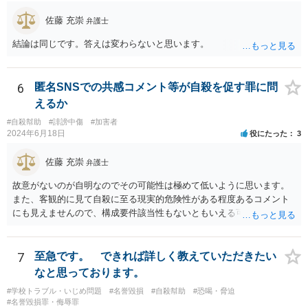
佐藤 充崇
弁護士
結論は同じです。答えは変わらないと思います。
6
匿名SNSでの共感コメント等が自殺を促す罪に問
えるか
#自殺幇助
#誹謗中傷
#加害者
2024年6月18日
役にたった
3
佐藤 充崇
弁護士
故意がないのが自明なのでその可能性は極めて低いように思います。
また、客観的に見て自殺に至る現実的危険性がある程度あるコメント
にも見えませんので、構成要件該当性もないともいえる可能性は高い
と思います。
7
至急です。 できれば詳しく教えていただきたい
なと思っております。
#学校トラブル・いじめ問題
#名誉毀損
#自殺幇助
#恐喝・脅迫
#名誉毀損罪・侮辱罪