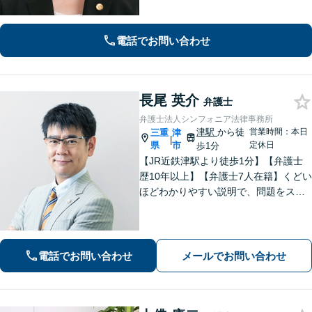
電話でお問い合わせ
長尾 英介
弁護士
弁護士法人シンフォニア法律事務所
津駅
から徒
営業時間：本日
三重
津
|
県
市
定休日
歩1分
【JR近鉄津駅より徒歩1分】【弁護士
歴10年以上】【弁護士7人在籍】くどい
ほどわかりやすい説明で、問題をスム
ーズに解決します！【離婚・男女問
題】男性側のご相談・ご依頼の実績多
数【借金・債務整理】自己破産で、借
金を0にできる可能性があります。
電話でお問い合わせ
メールでお問い合わせ