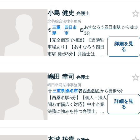
さい。
小島 健史
弁護士
北勢綜合法律事務所
あすなろう四日市駅
から徒歩
三重
四日市
|
県
市
3分
【完全個室で相談】【近隣駐
詳細を見
車場あり】【あすなろう四日
る
市駅 徒歩3分】弁護士は、依
頼者の方のサポーターです。
わからないことがあれば、何
でも聞いてください。 問題解
嶋田 幸司
弁護士
決に向かって一緒に頑張りま
嶋田幸司法律事務所
しょう。
三重県
桑名市
西桑名駅
から徒歩5分
|
【西桑名駅5分】【個人・法人
詳細を見
問わず幅広く対応】中小企業
る
法務に強みを持つ弁護士。個
人事務所ならではのきめ細や
かさが特徴です。依頼者様の
本質的な問題解決に貢献いた
本城 祐貴
します。お困りごとは、お気