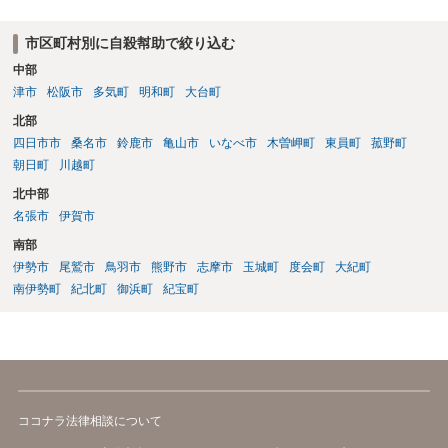
市区町村別に自殺幇助で絞り込む
中部
津市
松阪市
多気町
明和町
大台町
北部
四日市市
桑名市
鈴鹿市
亀山市
いなべ市
木曽岬町
東員町
菰野町
朝日町
川越町
北中部
名張市
伊賀市
南部
伊勢市
尾鷲市
鳥羽市
熊野市
志摩市
玉城町
度会町
大紀町
南伊勢町
紀北町
御浜町
紀宝町
ココナラ法律相談について