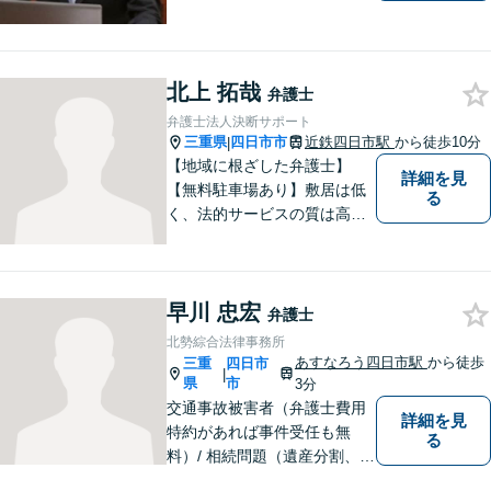
おり、中でも被害者からのご
相談案件を中心に手掛けてい
ます。その他の法律問題につ
いても、あなたの身近な相談
北上 拓哉
弁護士
役として、あなたの力になり
弁護士法人決断サポート
ます。
三重県
四日市市
近鉄四日市駅
から徒歩10分
|
【地域に根ざした弁護士】
詳細を見
【無料駐車場あり】敷居は低
る
く、法的サービスの質は高く
をモットーに、ご相談者の立
場に立って、問題の解決を目
指します。交通事故／借金問
早川 忠宏
題／離婚問題／相続問題／企
弁護士
業法務など、幅広く対応可
北勢綜合法律事務所
能。【明確な料金体系】どう
あすなろう四日市駅
から徒歩
三重
四日市
|
ぞご連絡ください。
県
市
3分
交通事故被害者（弁護士費用
詳細を見
特約があれば事件受任も無
る
料）/ 相続問題（遺産分割、遺
言等）。是非一度ご相談くだ