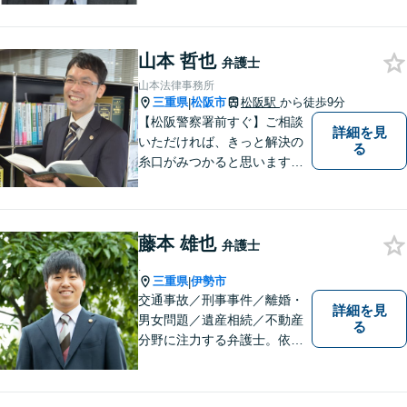
相談を大切にしています。ま
ずはできる限り丁寧にお聞き
山本 哲也
して、一緒に解決方法を考え
弁護士
る手助けをさせていただけれ
山本法律事務所
ばと思いますので、お気軽に
三重県
松阪市
松阪駅
から徒歩9分
|
ご相談ください。
【松阪警察署前すぐ】ご相談
詳細を見
いただければ、きっと解決の
る
糸口がみつかると思います。
法律の専門家としての豊富な
知識と経験で、誠実にご対応
いたします。
藤本 雄也
弁護士
.
三重県
伊勢市
|
交通事故／刑事事件／離婚・
詳細を見
男女問題／遺産相続／不動産
る
分野に注力する弁護士。依頼
者の気持ちに寄り添って働く
ことがモットーです。まずは
お気軽にご相談ください！