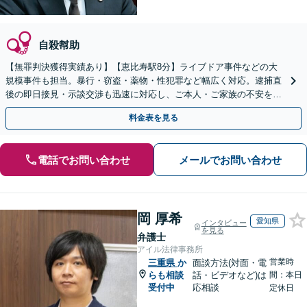
自殺幇助
【無罪判決獲得実績あり】【恵比寿駅8分】ライブドア事件などの大
規模事件も担当。暴行・窃盗・薬物・性犯罪など幅広く対応。逮捕直
後の即日接見・示談交渉も迅速に対応し、ご本人・ご家族の不安を最
小限に抑えます。【初回相談可能】【WEB面談可能】
料金表を見る
電話でお問い合わせ
メールでお問い合わせ
岡 厚希
愛知県
インタビュー
を見る
弁護士
アイル法律事務所
営業時
三重県
か
面談方法(対面・電
らも相談
話・ビデオなど)は
間：本日
受付中
応相談
定休日