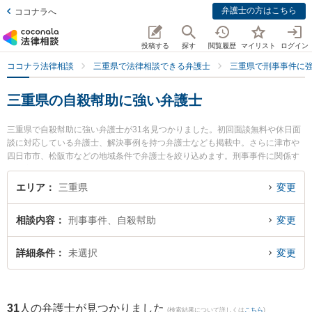
弁護士の方はこちら
ココナラへ
投稿する
探す
閲覧履歴
マイリスト
ログイン
ココナラ法律相談
三重県で法律相談できる弁護士
三重県で刑事事件に
三重県の自殺幇助に強い弁護士
三重県で自殺幇助に強い弁護士が31名見つかりました。初回面談無料や休日面
談に対応している弁護士、解決事例を持つ弁護士なども掲載中。さらに津市や
四日市市、松阪市などの地域条件で弁護士を絞り込めます。刑事事件に関係す
る加害者側や少年事件、再犯・前科あり等の細かな分野での絞り込み検索もで
き便利です。特にベリーベスト法律事務所 四日市オフィスの姜 成真弁護士やプ
エリア
三重県
変更
ロップ松阪法律事務所の北野 岳志弁護士、杉岡法律事務所の杉岡 弘章弁護士の
プロフィール情報や弁護士費用、強みなどが注目されています。『三重県で土
相談内容
刑事事件、自殺幇助
変更
日や夜間に発生した自殺幇助のトラブルを今すぐに弁護士に相談したい』『自
殺幇助のトラブル解決の実績豊富な近くの弁護士を検索したい』『初回相談無
料で自殺幇助を法律相談できる三重県内の弁護士に相談予約したい』などでお
詳細条件
未選択
変更
困りの相談者さんにおすすめです。
31
人の弁護士が見つかりました
(検索結果について詳しくは
こちら
)