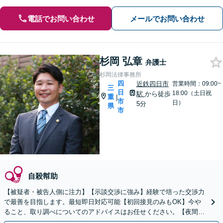
電話でお問い合わせ
メールでお問い合わせ
杉岡 弘章
弁護士
杉岡法律事務所
四
近鉄四日市
営業時間：09:00~
三
日
18:00（土日祝
駅
から徒歩
重
|
市
日）
5分
県
市
自殺幇助
【被疑者・被告人側に注力】【示談交渉に強み】経験で培った交渉力
で最善を目指します。最短即日対応可能【初回接見のみもOK】今や
ること、取り調べについてのアドバイスはお任せください。【夜間／
休日対応】