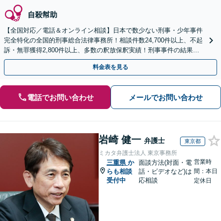
自殺幇助
【全国対応／電話＆オンライン相談】日本で数少ない刑事・少年事件
完全特化の全国的刑事総合法律事務所！相談件数24,700件以上、不起
訴・無罪獲得2,800件以上、多数の釈放保釈実績！刑事事件の結果は
弁護士の腕次第で変わります【初回相談無料】
料金表を見る
電話でお問い合わせ
メールでお問い合わせ
岩崎 健一
弁護士
東京都
ミカタ弁護士法人 東京事務所
営業時
三重県
か
面談方法(対面・電
らも相談
話・ビデオなど)は
間：本日
受付中
応相談
定休日