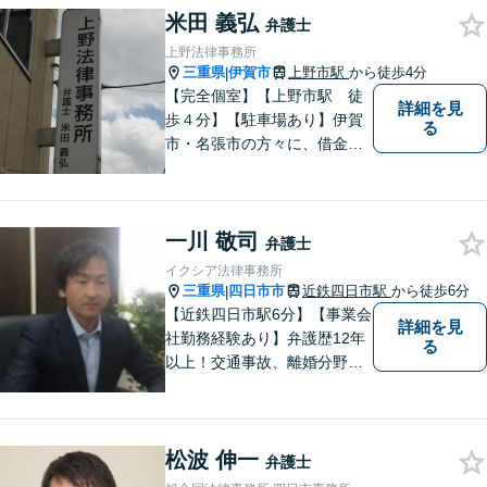
【離婚・男女問題の経験多
米田 義弘
弁護士
数】
上野法律事務所
三重県
伊賀市
上野市駅
から徒歩4分
|
【完全個室】【上野市駅 徒
詳細を見
歩４分】【駐車場あり】伊賀
る
市・名張市の方々に、借金、
交通事故の問題から、離婚・
男女問題、相続、労働の問題
まで、幅広い分野でご対応さ
一川 敬司
せていただきますので、一人
弁護士
で悩まずに、なんでもご相談
イクシア法律事務所
ください
三重県
四日市市
近鉄四日市駅
から徒歩6分
|
【近鉄四日市駅6分】【事業会
詳細を見
社勤務経験あり】弁護歴12年
る
以上！交通事故、離婚分野に
強みをもつ弁護士。皆様の立
場に立ち、最善の解決策を模
索し、迅速に動いてまいりま
松波 伸一
す。明瞭会計を心がけていま
弁護士
す。まずはお気軽にご相談