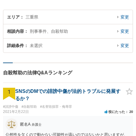
エリア
三重県
変更
相談内容
刑事事件、自殺幇助
変更
詳細条件
未選択
変更
自殺幇助の法律Q&Aランキング
1
SNSのDMでの誹謗中傷が法的トラブルに発展す
るか？
#誹謗中傷
#自殺幇助
#名誉毀損罪・侮辱罪
2021年2月22日
役にたった
20
匿名A
弁護士
公然性を欠くので動かない可能性が高いのではないかと思いますが、