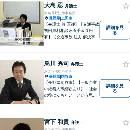
大島 忍
弁護士
大島長野法律事務所
長野県
上田市
|
【弁護士 兼 医師】【交通事故
詳細を見
初回無料相談＆着手金０円
る
有】【交通事故 注力 解決事例
多数】【弁護士費用特約利用
可】保険会社との交渉、後遺
障害等級認定、高次脳機能障
害など、難易度の高い事案に
鳥川 秀司
弁護士
も医学的視点を踏まえ、最も
おさち法律事務所
よい解決を得られるよう尽力
長野県
岡谷市
|
します。
【長野県岡谷市】【一般企業
詳細を見
の総務人事経験あり】「社会
る
の役に立ちたい」という思い
を持って弁護士として活動し
ています。地元に根ざし、岡
谷市・長野県中南信の人々の
権利を守るために懸命に働き
宮下 和貴
弁護士
ます。離婚・借金・交通事故
アスモア法律事務所