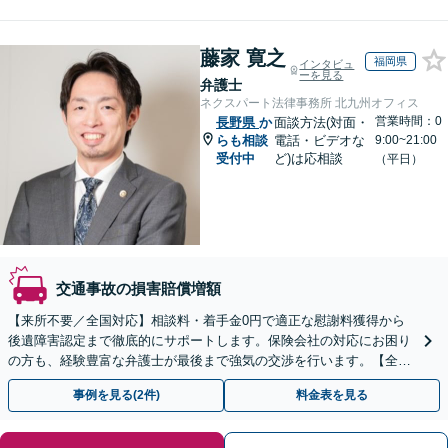
藤家 寛之
福岡県
インタビュ
ーを見る
弁護士
ネクスパート法律事務所 北九州オフィス
営業時間：0
長野県
か
面談方法(対面・
らも相談
電話・ビデオな
9:00~21:00
受付中
ど)は応相談
（平日）
交通事故の損害賠償増額
【来所不要／全国対応】相談料・着手金0円で適正な慰謝料獲得から
後遺障害認定まで徹底的にサポートします。保険会社の対応にお困り
の方も、経験豊富な弁護士が最後まで強気の交渉を行います。【全国
13拠点】お気軽にご相談ください。
事例を見る(2件)
料金表を見る