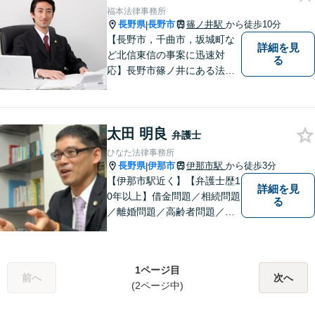
ださい。
福本法律事務所
長野県
長野市
篠ノ井駅
から徒歩10分
|
【長野市，千曲市，坂城町な
詳細を見
ど北信東信の事案に迅速対
る
応】長野市篠ノ井にある法律
事務所です。離婚・相続・土
地建物・債権回収・交通事
故・刑事事件などでお困りの
太田 明良
方は是非ご相談ください。迅
弁護士
速に対応いたします。
ひなた法律事務所
長野県
伊那市
伊那市駅
から徒歩3分
|
【伊那市駅近く】【弁護士歴1
詳細を見
0年以上】借金問題／相続問題
る
／離婚問題／高齢者問題／相
続問題／環境問題／企業法務
など、幅広い法律トラブルの
ご相談を承ります。【地域に
1ページ目
根ざした弁護士】もし何かお
前へ
次へ
(2ページ中)
困りな事がございましたらお
気軽にご相談ください。