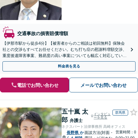
交通事故の損害賠償増額
【伊那市駅から徒歩4分】【被害者からのご相談は初回無料】保険会
社との交渉もすべてお任せください。むち打ち症の慰謝料増額交渉、
重度後遺障害事案、難易度の高い事案についても幅広く対応していま
す。【夜間面談可】
料金表を見る
電話でお問い合わせ
メールでお問い合わせ
五十嵐 太
群馬県
インタビュ
ーを見る
郎
弁護士
ネクスパート法律事務所 高崎オフィス
営業時間：0
長野県
か
面談方法(対面・