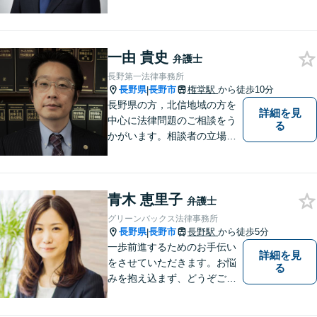
績あり。「依頼をして良かっ
た。」と言っていただけるよ
うなリーガルサービスをご提
一由 貴史
供します。
弁護士
長野第一法律事務所
長野県
長野市
権堂駅
から徒歩10分
|
長野県の方，北信地域の方を
詳細を見
中心に法律問題のご相談をう
る
かがいます。相談者の立場を
尊重し，かつ，客観的なアド
バイスをいたします。
青木 恵里子
弁護士
グリーンバックス法律事務所
長野県
長野市
長野駅
から徒歩5分
|
一歩前進するためのお手伝い
詳細を見
をさせていただきます。お悩
る
みを抱え込まず、どうぞご相
談ください。