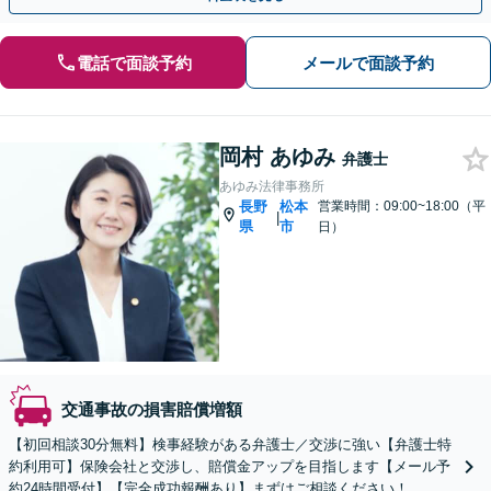
電話で面談予約
メールで面談予約
岡村 あゆみ
弁護士
あゆみ法律事務所
長野
松本
営業時間：09:00~18:00（平
|
県
市
日）
交通事故の損害賠償増額
【初回相談30分無料】検事経験がある弁護士／交渉に強い【弁護士特
約利用可】保険会社と交渉し、賠償金アップを目指します【メール予
約24時間受付】【完全成功報酬あり】まずはご相談ください！