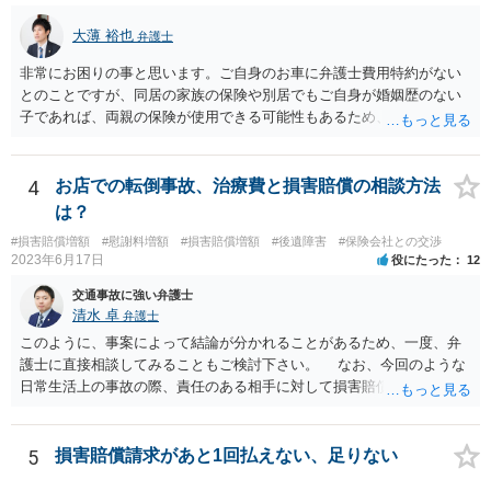
大薄 裕也
弁護士
非常にお困りの事と思います。ご自身のお車に弁護士費用特約がない
とのことですが、同居の家族の保険や別居でもご自身が婚姻歴のない
子であれば、両親の保険が使用できる可能性もあるため、まだ確認し
てないようであれば、ご確認されると良いかと思います。 弁護士費用
特約がない場合の対応についてですが、まずは民事調停という手続き
を利用することも手かと思います。訴訟の手続きよりも話し合いを重
4
お店での転倒事故、治療費と損害賠償の相談方法
視したものであり、書類を作る作業も頻繁には要求されないため、ご
は？
質問者様の状況を踏まえるとおすすめできる手続きかと考えます。具
#損害賠償増額
#慰謝料増額
#損害賠償増額
#後遺障害
#保険会社との交渉
体的な利用方法に関しては、管轄の裁判所に問い合わせいただければ
2023年6月17日
役にたった
12
教えてもらえると思います（https://www.courts.go.jp/fukuoka/saiban/
madoguti_kani/index.html）。 以上、ご参考いただけますと幸いです。
交通事故に強い弁護士
清水 卓
弁護士
このように、事案によって結論が分かれることがあるため、一度、弁
護士に直接相談してみることもご検討下さい。 なお、今回のような
日常生活上の事故の際、責任のある相手に対して損害賠償請求する際
の弁護士費用がご加入の保険から出る特約が付いている場合がありま
す（ご自宅の火災保険や自動車の任意保険等を確認してみて下さい。
加入したつもりがなくても、確認してみたら付いていたということが
5
損害賠償請求があと1回払えない、足りない
ありますので）。