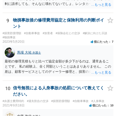
剰に請求しても、そんなに壊れてないでしょ、レンタカーもいらない
でしょ、ということで 言い分通りの請求が認められない可能性はあり
ます。 有利かどうか、というご質問は抽象的すぎるというか、何を基
準に回答すればいいのかわからないので 回答が難しいです。 ネット上
9
物損事故後の修理費用協定と保険利用の判断ポイ
で、資料も見ていない中の回答でよければ、 相手からすると３５万円
ント
請求するには３５万円損害出てますよね、というのを裁判で証明しな
#損害賠償増額
#自動車事故
#加害者
#保険会社との交渉
#解決に向けた示談
いといけないので、 反論となる証拠（３万ぐらいの見積もりとか）が
#物損事故
あるなら、こちらに勝ち目が（ネットでお書きいただいた事情を読む
2023年5月20日
役にたった
7
限りですが）あると思います。
馬場 大祐
弁護士
最初の修理見積もりと比べて協定金額が多少下がるのは、通常あるこ
とです。 私の経験上、全く同額ということはあまりありません。 この
差は、顧客サービスとしてのディーラー修理と、損害の公平な分担と
しての損害算定（協定）の違いにより必然的に生じるものかと思いま
す。 ですので、もらえる賠償額は協定額が基準になってしまいます。
なお、協定（減額）に応じたのは修理工場の方ですので、修理見積も
10
信号無視による人身事故の処罰について教えてく
りと比較して工賃など下げているところがあれば、返金を交渉してみ
ださい。
てもよいかもしれませんね。 ただ、法的な権利に基づいて当然に減額
#弁護士費用特約
#過失割合の交渉
#損害賠償増額
#自動車事故
#人身事故
を請求できるものではないので、確実に減額できるとは言い切れない
2021年9月18日
役にたった
10
点にご留意ください。 実際にかかった費用を聞く保険会社の質問の趣
旨は、文脈が分かりませんので、ちょっと分かりかねてしまいます。