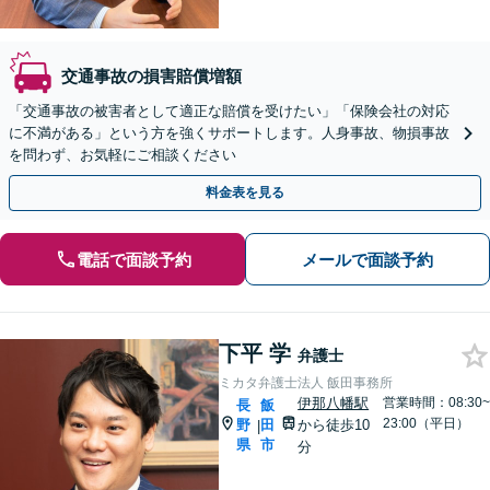
交通事故の損害賠償増額
「交通事故の被害者として適正な賠償を受けたい」「保険会社の対応
に不満がある」という方を強くサポートします。人身事故、物損事故
を問わず、お気軽にご相談ください
料金表を見る
電話で面談予約
メールで面談予約
下平 学
弁護士
ミカタ弁護士法人 飯田事務所
伊那八幡駅
営業時間：08:30~
長
飯
23:00（平日）
野
田
から徒歩10
|
県
市
分