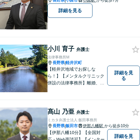
長野県
小諸市
小諸駅
から徒歩7分
|
詳細を見る
小川 育子
弁護士
法律事務所M
長野県
軽井沢町
|
【軽井沢地域でお探しな
詳細を見
ら！】【メンタルクリニック
る
併設の法律事務所】離婚、男
女問題に注力する女性弁護
士。法律問題に限らず、なん
でもご相談ください！皆様が
望む方向で解決できるよう、
髙山 乃亜
弁護士
精一杯取り組んでまいりま
ミカタ弁護士法人 飯田事務所
す。【子連れ相談可】
長野県
飯田市
伊那八幡駅
から徒歩10分
|
【伊那八幡10分】【全国対
詳細を見
応・Web面談可】【インター