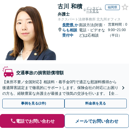
古川 和積
福岡県
インタビュ
ーを見る
弁護士
ネクスパート法律事務所 北九州オフィス
営業時間：0
長野県
か
面談方法(対面・
らも相談
電話・ビデオな
9:00~21:00
受付中
ど)は応相談
（平日）
交通事故の損害賠償増額
【来所不要／全国対応】相談料・着手金0円で適正な慰謝料獲得から
後遺障害認定まで徹底的にサポートします。保険会社の対応にお困り
の方も、経験豊富な弁護士が最後まで強気の交渉を行います。【全国
13拠点】お気軽にご相談ください。
事例を見る(2件)
料金表を見る
電話でお問い合わせ
メールでお問い合わせ