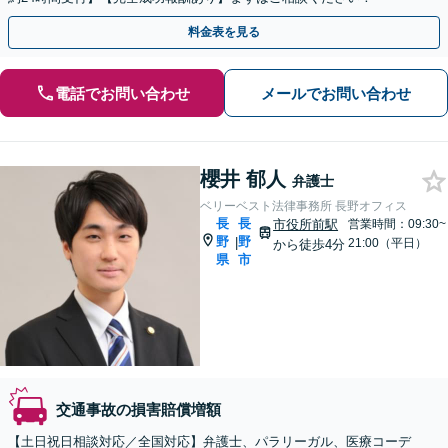
料金表を見る
電話でお問い合わせ
メールでお問い合わせ
櫻井 郁人
弁護士
ベリーベスト法律事務所 長野オフィス
長
長
市役所前駅
営業時間：09:30~
野
野
|
21:00（平日）
から徒歩4分
県
市
交通事故の損害賠償増額
【土日祝日相談対応／全国対応】弁護士、パラリーガル、医療コーデ