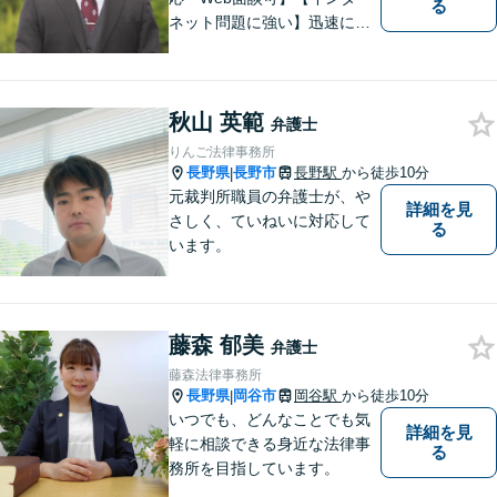
る
ネット問題に強い】迅速に対
応し、依頼者さまの平穏な生
活をいち早く取り戻すサポー
トをさせていただきます。ど
秋山 英範
のようなことでも、お気軽に
弁護士
ご相談ください。
りんご法律事務所
長野県
長野市
長野駅
から徒歩10分
|
元裁判所職員の弁護士が、や
詳細を見
さしく、ていねいに対応して
る
います。
藤森 郁美
弁護士
藤森法律事務所
長野県
岡谷市
岡谷駅
から徒歩10分
|
いつでも、どんなことでも気
詳細を見
軽に相談できる身近な法律事
る
務所を目指しています。