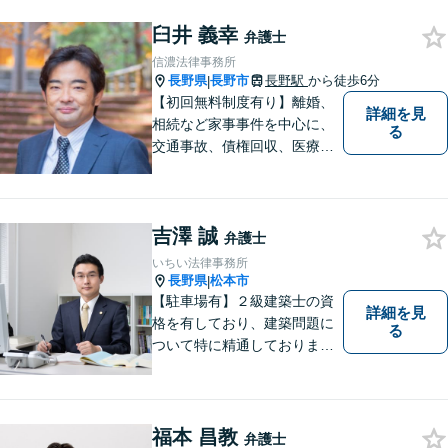
臼井 義幸
弁護士
信濃法律事務所
長野県
長野市
長野駅
から徒歩6分
|
【初回無料制度有り】離婚、
詳細を見
相続など家事事件を中心に、
る
交通事故、債権回収、医療過
誤、国際案件などを取り扱っ
ています。
吉澤 誠
弁護士
いちい法律事務所
長野県
松本市
|
【駐車場有】２級建築士の資
詳細を見
格を有しており、建築問題に
る
ついて特に精通しておりま
す。ご依頼者さまとの信頼関
係を大切にし、迅速・丁寧な
対応を心がけております。お
忙しい方もお気軽にご相談く
福本 昌教
弁護士