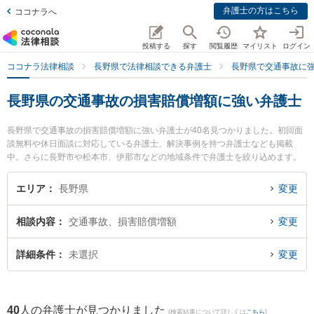
弁護士の方はこちら
ココナラへ
投稿する
探す
閲覧履歴
マイリスト
ログイン
ココナラ法律相談
長野県で法律相談できる弁護士
長野県で交通事故に
長野県の交通事故の損害賠償増額に強い弁護士
長野県で交通事故の損害賠償増額に強い弁護士が40名見つかりました。初回面
談無料や休日面談に対応している弁護士、解決事例を持つ弁護士なども掲載
中。さらに長野市や松本市、伊那市などの地域条件で弁護士を絞り込めます。
交通事故に関係する自動車事故やバイク事故、自転車事故等の細かな分野での
絞り込み検索もでき便利です。特に弁護士法人一新総合法律事務所 長野事務所
エリア
長野県
変更
の渡辺 伸樹弁護士や虎ノ門法律経済事務所 松本支店の湊 大地弁護士、あゆみ
法律事務所の岡村 あゆみ弁護士のプロフィール情報や弁護士費用、強みなどが
相談内容
交通事故、損害賠償増額
変更
注目されています。『長野県で土日や夜間に発生した交通事故の損害賠償増額
のトラブルを今すぐに弁護士に相談したい』『交通事故の損害賠償増額のトラ
ブル解決の実績豊富な近くの弁護士を検索したい』『初回相談無料で交通事故
詳細条件
未選択
変更
の損害賠償増額を法律相談できる長野県内の弁護士に相談予約したい』などで
お困りの相談者さんにおすすめです。
40
人の弁護士が見つかりました
(検索結果について詳しくは
こちら
)