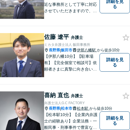
詳細を見
近な事務所として丁寧に対応
る
させていただきますので、お
気軽にお電話下さい。
佐藤 遼平
弁護士
ミカタ弁護士法人 飯田事務所
長野県
飯田市
伊那八幡駅
から徒歩10分
|
【伊那八幡10分】【駐車場
詳細を見
有】【完全個室で相談可】依
る
頼者さまに真摯に向き合い、
被害者の方のことも十分考慮
した上で事件を解決していき
ます。当事務所の対象エリア
喜納 直也
は日本全国です。 遠方の方は
弁護士
Web面談や電話でのご連絡が
弁護士法人G.C FACTORY
可能です。
長野県
松本市
松本駅
から徒歩10分
|
【松本駅10分】【企業内弁護
詳細を見
士の経験あり】企業法務・一
る
般民事・刑事事件で豊富な実