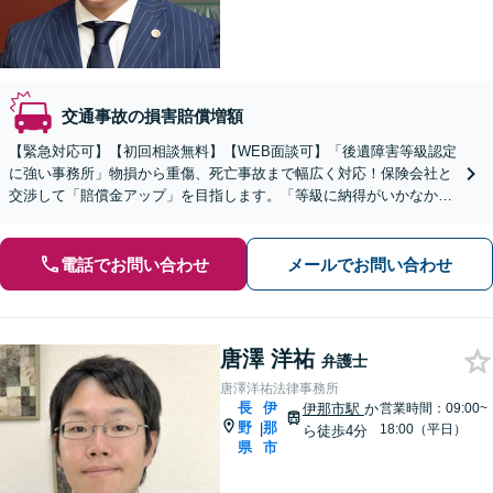
交通事故の損害賠償増額
【緊急対応可】【初回相談無料】【WEB面談可】「後遺障害等級認定
に強い事務所」物損から重傷、死亡事故まで幅広く対応！保険会社と
交渉して「賠償金アップ」を目指します。「等級に納得がいかなかっ
た場合の異議申し立ても対応」【休日・夜間相談可】
電話でお問い合わせ
メールでお問い合わせ
唐澤 洋祐
弁護士
唐澤洋祐法律事務所
長
伊
伊那市駅
か
営業時間：09:00~
野
那
|
18:00（平日）
ら徒歩4分
県
市