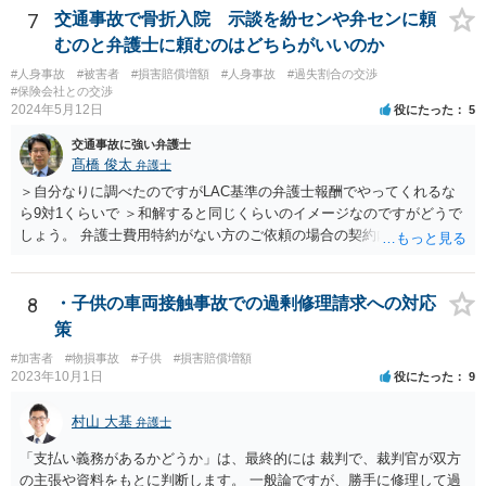
7
交通事故で骨折入院 示談を紛センや弁センに頼
むのと弁護士に頼むのはどちらがいいのか
#人身事故
#被害者
#損害賠償増額
#人身事故
#過失割合の交渉
#保険会社との交渉
2024年5月12日
役にたった
5
交通事故に強い弁護士
髙橋 俊太
弁護士
＞自分なりに調べたのですがLAC基準の弁護士報酬でやってくれるな
ら9対1くらいで ＞和解すると同じくらいのイメージなのですがどうで
しょう。 弁護士費用特約がない方のご依頼の場合の契約内容などは各
事務所の報酬基準によって区々かと思われます。 ＞あと紛センや弁セ
ンで最初から10対0を主張したり期待するのは難しいのでしょうか。
＞1か2は譲らないとセンターとしても無理とかやりたくないとかある
8
・子供の車両接触事故での過剰修理請求への対応
のでしょうか。 私見では、そのようなことはないように思います。紛
策
セン等においても、基本的には、損害論も責任論も裁判所と同じよう
#加害者
#物損事故
#子供
#損害賠償増額
な視点で解決が目指されることになります。
2023年10月1日
役にたった
9
村山 大基
弁護士
「支払い義務があるかどうか」は、最終的には 裁判で、裁判官が双方
の主張や資料をもとに判断します。 一般論ですが、勝手に修理して過