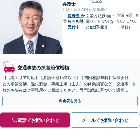
を見る
弁護士
弁護士法人ATB 山梨事務所
営業時間：0
長野県
か
面談方法(対面・
らも相談
電話・ビデオな
9:00~17:00
受付中
ど)は応相談
（平日）
交通事故の損害賠償増額
【北陸エリア対応】【弁護士歴15年以上】【初回相談無料】保険会社
との示談交渉、過失割合、専業主婦（主夫）の休業損害など、交通事
故のお悩みは当事務所へご相談ください。専門知識に基づいて適切な
補償を受けられるよう、最善の方法をご提案します。
料金表を見る
電話でお問い合わせ
メールでお問い合わせ