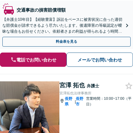
交通事故の損害賠償増額
【弁護士10年目】【経験豊富】訴訟をベースに被害状況に合った適切
な賠償金が請求できるよう尽力いたします。後遺障害の等級認定が曖
昧な場合もお任せください。依頼者さまの利益が得られるよう時間と
労力をかけてサポートいたします。【休日・夜間相談可】
料金表を見る
電話でお問い合わせ
メールでお問い合わせ
宮澤 拓也
弁護士
宮澤拓也法律事務所
長野
長野
営業時間：10:00~17:00（平
|
県
市
日）