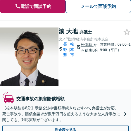
電話で面談予約
メールで面談予約
湊 大地
弁護士
虎ノ門法律経済事務所 松本支店
長
松
松本駅
か
営業時間：09:00~1
野
本
|
9:00（平日）
ら徒歩8分
県
市
交通事故の損害賠償増額
【松本駅徒歩8分】示談交渉や書類手続きなどすべて弁護士が対応。
死亡事故や、賠償金請求が数千万円を超えるような大きな人身事故に
関しても、対応実績がございます。
料金表を見る