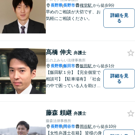
などお気軽にご相談くださ
長野県
長野市
権堂駅
から徒歩9分
|
い。
早めのご相談が大切です、お
詳細を見
気軽にご相談ください。
る
髙橋 伸夫
弁護士
丘の上みらい法律事務所
長野県
飯田市
飯田駅
から徒歩1分
|
【飯田駅１分】【完全個室で
詳細を見
相談可】【駐車場有】「社会
る
の中で困っている人を助けた
い」との思いから、弁護士に
なることを志しました。多く
の方から相談しやすい弁護士
藤森 頼継
であることを心がけ、誠実
弁護士
に、そして丁寧に対応してい
藤森法律事務所
きます。
長野県
岡谷市
岡谷駅
から徒歩10分
|
【女性弁護士在籍】 皆様の身