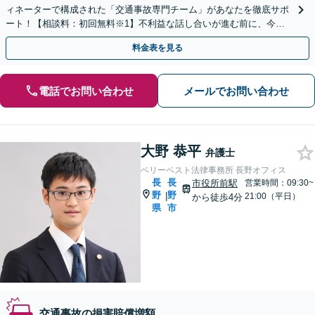
ィネーターで構成された「交通事故専門チーム」があなたを徹底サポ
ート！【相談料：初回無料※1】不利益な話し合いが進む前に、今す
ぐ相談！
料金表を見る
電話でお問い合わせ
メールでお問い合わせ
大野 恭平
弁護士
ベリーベスト法律事務所 長野オフィス
長
長
市役所前駅
営業時間：09:30~
野
野
|
21:00（平日）
から徒歩4分
県
市
交通事故の損害賠償増額