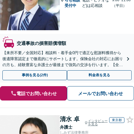
らも相談
電話・ビデオな
9:00~21:00
受付中
ど)は応相談
（平日）
交通事故の損害賠償増額
【来所不要／全国対応】相談料・着手金0円で適正な慰謝料獲得から
後遺障害認定まで徹底的にサポートします。保険会社の対応にお困り
の方も、経験豊富な弁護士が最後まで強気の交渉を行います。【全国
13拠点】お気軽にご相談ください。
事例を見る(2件)
料金表を見る
電話でお問い合わせ
メールでお問い合わせ
清水 卓
東京都
インタビュー
を見る
弁護士
しみず法律事務所