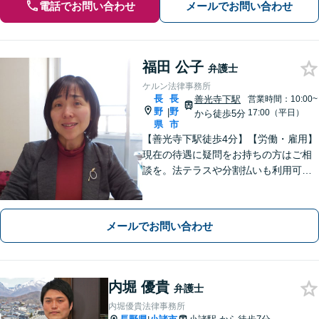
電話でお問い合わせ
メールでお問い合わせ
福田 公子
弁護士
ケルン法律事務所
長
長
善光寺下駅
営業時間：10:00~
野
野
|
17:00（平日）
から徒歩5分
県
市
【善光寺下駅徒歩4分】【労働・雇用】
現在の待遇に疑問をお持ちの方はご相
談を。法テラスや分割払いも利用可
能。【完全個室】【子連れ相談可】
【駐車場あり】
メールでお問い合わせ
内堀 優貴
弁護士
内堀優貴法律事務所