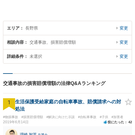
エリア
長野県
変更
相談内容
交通事故、損害賠償増額
変更
詳細条件
未選択
変更
交通事故の損害賠償増額の法律Q&Aランキング
1
生活保護受給家庭の自転車事故、賠償請求への対
処法
#物損事故
#損害賠償増額
#解決に向けた示談
#自転車事故
#子供
#加害者
2019年6月14日
役にたった
42
理崎 智英
弁護士