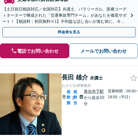
【土日祝日相談対応／全国対応】弁護士、パラリーガル、医療コーデ
ィネーターで構成された「交通事故専門チーム」があなたを徹底サポ
ート！【相談料：初回無料※1】不利益な話し合いが進む前に、今す
ぐ相談！
料金表を見る
電話でお問い合わせ
メールでお問い合わせ
長田 雄介
弁護士
おさだ法律事務所
善光寺下駅
営業時間：09:00~
長
長
18:00（平日）
野
野
から徒歩10
|
県
市
分