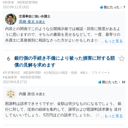
#加害者
#損害賠償増額
2023年11月18日
役にたった
7
交通事故に強い弁護士
髙橋 俊太
弁護士
内容との関係でこのような公開掲示板では確認・回答に限度があるよ
うに思いますので、そちらの書面を見せるなどして、一度、最寄りの
弁護士に直接個別に相談なさった方がよいかもしれません。 （なお、
既に自主退職により労働契約が終了していて、損害賠償金を分割で支
払うという約束なのであれば、支払計画のリスケジュールの可否につ
いて検討するだけということにはなるはずです。）
6
銀行側の手続き不備により被った損害に対する賠
償の見解を求めます
#不祥事対応
#慰謝料増額
#少額訴訟の相談・依頼
#個人・プライベート
#金融業界
#損害賠償増額
2023年6月27日
役にたった
10
内藤 政信
弁護士
慰謝料は請求できそうですが、金額は些少なものになるでしょう。 銀
行に対して、従前の経緯を集約して、謝罪および慰謝料請求書を 送付
してもいいでしょう。 5万円ほどの請求でしょうか。（私見）