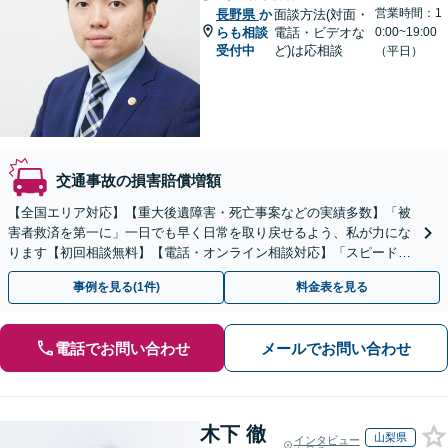
営業時間：1
長野県
か
面談方法(対面・
らも相談
電話・ビデオな
0:00~19:00
受付中
ど)は応相談
（平日）
交通事故の損害賠償増額
【全国エリア対応】【重大後遺障害・死亡事案などの実績多数】「被
害者救済を第一に」一日でも早く日常を取り戻せるよう、私が力にな
ります【初回相談無料】【電話・オンライン相談対応】「スピード対
応・納得できる解決を」「刑事裁判のニーズにも対応」
事例を見る(1件)
料金表を見る
電話でお問い合わせ
メールでお問い合わせ
木下 徹
山梨県
インタビュー