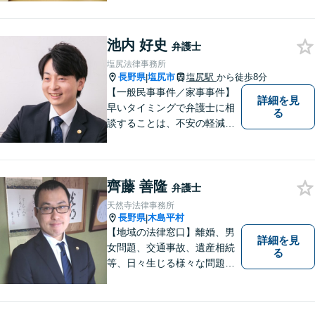
池内 好史
弁護士
塩尻法律事務所
長野県
塩尻市
塩尻駅
から徒歩8分
|
【一般民事事件／家事事件】
詳細を見
早いタイミングで弁護士に相
る
談することは、不安の軽減、
早期解決方法の発見、二次被
害の防止など様々な利点があ
ります。お気軽に御相談くだ
齊藤 善隆
さい。
弁護士
天然寺法律事務所
長野県
木島平村
|
【地域の法律窓口】離婚、男
詳細を見
女問題、交通事故、遺産相続
る
等、日々生じる様々な問題に
ついて、相談者の悩みを一緒
に考え、適切な解決を図りま
す。