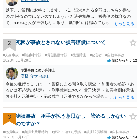
以下、ご質問にお答えします。 ＞1、請求される金額はこちらの過失
の7割分なのではないのでしょうか？ 過失相殺は、被告側の抗弁なの
で、rerereさんが主張しない限り、裁判所には認めてもらえません。
そのため、こちらの過失が７割だとお考えなのであれば、訴訟でもそ
のように主張する必要があります。 ＞2、毎月数千円の支払いを認め
てもらえない場合はどうなるのでしょうか？ 判決→強制執行という流
2
死因が事故とされない損害賠償について
れになると思います。 ＞3、仮執行と言う事は保護費を差押えられる
のでしょうか？ 口座に残高がない場合、動産執行などもされるのでし
#人身事故
#慰謝料増額
#損害賠償増額
#後遺障害
#被害者
#自動車事故
ょうか？ 保護費自体は差し押さえることが出来ませんが、保護費が入
2023年11月28日
役にたった
12
金される口座は特に差押えが禁止されているわけではないので、差押
交通事故に強い弁護士
えを受けてしまう可能性はあります。 なお、動産執行については、換
髙橋 俊太
弁護士
価可能なものがなければ不奏功に終わると思います。
今後の進行としては、 ・警察による聞き取り調査 ・加害者の起訴（あ
るいは不起訴の決定） ・刑事裁判において量刑決定 ・加害者側任意保
険会社と示談交渉 ・示談成立（示談できなかった場合は裁判） となり
ます。なお、警察では、お母様の生前のご様子やご遺族の被害感情、
加害者に対する処罰感情など尋ねられるはずですので、率直にお答え
になるとよいと思います。
3
物損事故 相手が払う意思なし 諦めるしかない
のですか？
#物損事故
#弁護士費用特約
#解決に向けた示談
#損害賠償増額
#自転車事故
2021年5月17日
役にたった
14