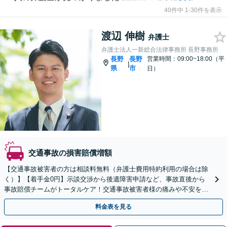
40件中 1-30件を表示
渡辺 伸樹
弁護士
弁護士法人一新総合法律事務所 長野事務所
長野
長野
営業時間：09:00~18:00（平
|
県
市
日）
交通事故の損害賠償増額
【交通事故被害者の方は相談料無料（弁護士費用特約利用の場合は除
く）】【着手金0円】示談交渉から後遺障害申請など、事故直後から
事故賠償チームがトータルケア！交通事故被害者様の痛みや不安を受
け止め、総合的なサポートをさせていただきます。
料金表を見る