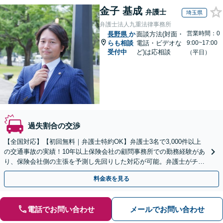
金子 基成
弁護士
埼玉県
弁護士法人九重法律事務所
営業時間：0
長野県
か
面談方法(対面・
らも相談
電話・ビデオな
9:00~17:00
受付中
ど)は応相談
（平日）
過失割合の交渉
【全国対応】【初回無料｜弁護士特約OK】弁護士3名で3,000件以上
の交通事故の実績！10年以上保険会社の顧問事務所での勤務経験があ
り、保険会社側の主張を予測し先回りした対応が可能。弁護士がチー
ムとなり示談交渉、休業損害、後遺障害等に対応。
料金表を見る
電話でお問い合わせ
メールでお問い合わせ