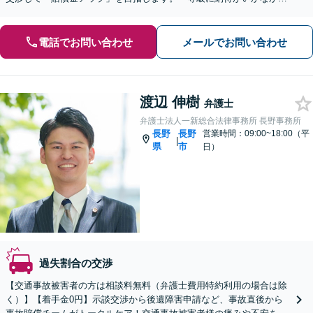
た場合の異議申し立ても対応」【休日・夜間相談可】
電話でお問い合わせ
メールでお問い合わせ
渡辺 伸樹
弁護士
弁護士法人一新総合法律事務所 長野事務所
長野
長野
営業時間：09:00~18:00（平
|
県
市
日）
過失割合の交渉
【交通事故被害者の方は相談料無料（弁護士費用特約利用の場合は除
く）】【着手金0円】示談交渉から後遺障害申請など、事故直後から