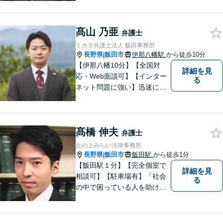
した上で事件を解決していき
ます。当事務所の対象エリア
髙山 乃亜
は日本全国です。 遠方の方は
弁護士
Web面談や電話でのご連絡が
ミカタ弁護士法人 飯田事務所
可能です。
長野県
飯田市
伊那八幡駅
から徒歩10分
|
【伊那八幡10分】【全国対
詳細を見
応・Web面談可】【インター
る
ネット問題に強い】迅速に対
応し、依頼者さまの平穏な生
活をいち早く取り戻すサポー
トをさせていただきます。ど
髙橋 伸夫
のようなことでも、お気軽に
弁護士
ご相談ください。
丘の上みらい法律事務所
長野県
飯田市
飯田駅
から徒歩1分
|
【飯田駅１分】【完全個室で
詳細を見
相談可】【駐車場有】「社会
る
の中で困っている人を助けた
い」との思いから、弁護士に
なることを志しました。多く
の方から相談しやすい弁護士