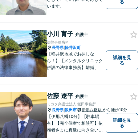
る
います。
小川 育子
弁護士
法律事務所M
長野県
軽井沢町
|
【軽井沢地域でお探しな
詳細を見
ら！】【メンタルクリニック
る
併設の法律事務所】離婚、男
女問題に注力する女性弁護
士。法律問題に限らず、なん
でもご相談ください！皆様が
望む方向で解決できるよう、
佐藤 遼平
弁護士
精一杯取り組んでまいりま
ミカタ弁護士法人 飯田事務所
す。【子連れ相談可】
長野県
飯田市
伊那八幡駅
から徒歩10分
|
【伊那八幡10分】【駐車場
詳細を見
有】【完全個室で相談可】依
る
頼者さまに真摯に向き合い、
被害者の方のことも十分考慮