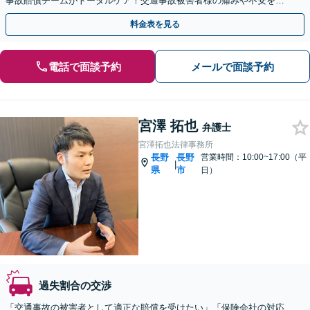
事故賠償チームがトータルケア！交通事故被害者様の痛みや不安を受
け止め、総合的なサポートをさせていただきます。
料金表を見る
電話で面談予約
メールで面談予約
宮澤 拓也
弁護士
宮澤拓也法律事務所
長野
長野
営業時間：10:00~17:00（平
|
県
市
日）
過失割合の交渉
「交通事故の被害者として適正な賠償を受けたい」「保険会社の対応