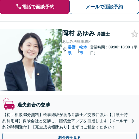
電話で面談予約
メールで面談予約
岡村 あゆみ
弁護士
あゆみ法律事務所
長野
松本
営業時間：09:00~18:00（平
|
県
市
日）
過失割合の交渉
【初回相談30分無料】検事経験がある弁護士／交渉に強い【弁護士特
約利用可】保険会社と交渉し、賠償金アップを目指します【メール予
約24時間受付】【完全成功報酬あり】まずはご相談ください！
料金表を見る