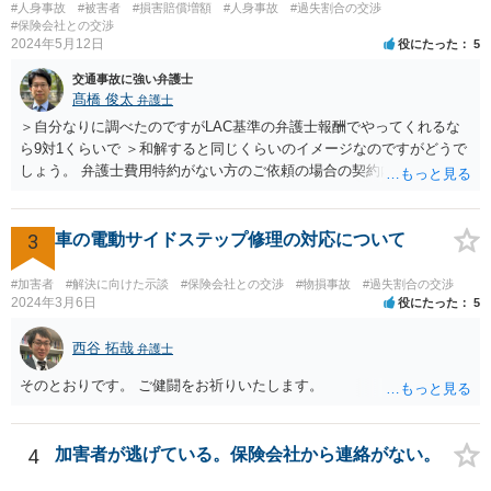
#人身事故
#被害者
#損害賠償増額
#人身事故
#過失割合の交渉
怪我についての告訴については、相手方がご質問者様に対してするこ
#保険会社との交渉
とはできません。また、お子さんやご質問者様の怪我についての告訴
2024年5月12日
役にたった
5
をすることもできません。 告訴することができるのは被害者または被
交通事故に強い弁護士
害者の法定代理人（お子さんの親権者）だからです。 そうすると、ご
髙橋 俊太
弁護士
質問者様の事件（お子さんに対する過失傷害罪）も検察に送致される
というのはちょっと疑問が湧くところです。 というのも、お子さんや
＞自分なりに調べたのですがLAC基準の弁護士報酬でやってくれるな
ご質問者様あるいは他の親権者様が、ご質問者様を処罰するためにわ
ら9対1くらいで ＞和解すると同じくらいのイメージなのですがどうで
ざわざ告訴状を出すのか？という疑問があるためです。 どういう理由
しょう。 弁護士費用特約がない方のご依頼の場合の契約内容などは各
でご質問者様も送致されるのか、確認したほうが良いと思います。 他
事務所の報酬基準によって区々かと思われます。 ＞あと紛センや弁セ
の交通違反で送致ということ（例えば信号無視など）が想定されます
ンで最初から10対0を主張したり期待するのは難しいのでしょうか。
が、そういった事情もないようなので、やはり確認した方が良いと思
＞1か2は譲らないとセンターとしても無理とかやりたくないとかある
3
車の電動サイドステップ修理の対応について
います。
のでしょうか。 私見では、そのようなことはないように思います。紛
セン等においても、基本的には、損害論も責任論も裁判所と同じよう
#加害者
#解決に向けた示談
#保険会社との交渉
#物損事故
#過失割合の交渉
な視点で解決が目指されることになります。
2024年3月6日
役にたった
5
西谷 拓哉
弁護士
そのとおりです。 ご健闘をお祈りいたします。
4
加害者が逃げている。保険会社から連絡がない。