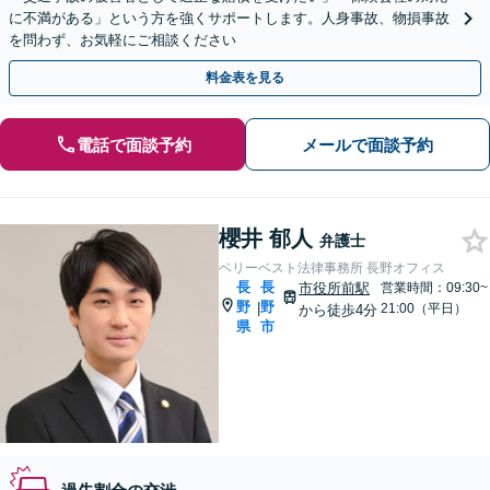
に不満がある」という方を強くサポートします。人身事故、物損事故
を問わず、お気軽にご相談ください
料金表を見る
電話で面談予約
メールで面談予約
櫻井 郁人
弁護士
ベリーベスト法律事務所 長野オフィス
長
長
市役所前駅
営業時間：09:30~
野
野
|
21:00（平日）
から徒歩4分
県
市