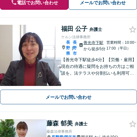
電話でお問い合わせ
メールでお問い合わせ
福田 公子
弁護士
ケルン法律事務所
長
長
善光寺下駅
営業時間：10:00~
野
野
|
17:00（平日）
から徒歩5分
県
市
【善光寺下駅徒歩4分】【労働・雇用】
現在の待遇に疑問をお持ちの方はご相
談を。法テラスや分割払いも利用可
能。【完全個室】【子連れ相談可】
【駐車場あり】
メールでお問い合わせ
藤森 郁美
弁護士
藤森法律事務所