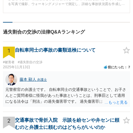
を写真で撮影、ウォーキングメジャーで測定し、詳細な事故状況図を作成し
ました。 作成した図面と照らし合わせ、事故直後に相手方が作成して保険会
社に提出した事故状況図が不自然であり、事故前後での車両の移動のさせ方
に関する相手方の主張が不合理であること等を詳細に反論した結果、裁判所
はこちらに有利な心証を形成し、勝訴的和解により解決しました。 このよう
に事故の記憶が新しいうちに弁護士に相談し、証拠を残すことが重要です。
過失割合の交渉の法律Q&Aランキング
1
自転車同士の事故の書類送検について
#被害者
#過失割合の交渉
2025年11月13日
役にたった
7
藤本 顯人
弁護士
元警察官の弁護士です。 自転車同士の交通事故ということで、お子さ
んとご質問者様に怪我があった事故ということは、刑事罰として適用
になる法令は「刑法」の過失傷害罪です。 過失傷害罪は、親告罪と言
って、「告訴」がなければ処罰できません。 告訴とは、被害届や通報
とは異なるものです。 今回の事故で、ご質問者様は、相手方を処罰し
たいということで、ご自身の怪我とお子さんの怪我について、過失傷
2
交通事故で骨折入院 示談を紛センや弁センに頼
害として、告訴状を警察に出したものと思います。それであれば、相
むのと弁護士に頼むのはどちらがいいのか
手方については処罰されます。 他方で、怪我のない相手方は、自らの