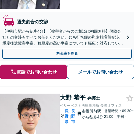
過失割合の交渉
【伊那市駅から徒歩4分】【被害者からのご相談は初回無料】保険会
社との交渉もすべてお任せください。むち打ち症の慰謝料増額交渉、
重度後遺障害事案、難易度の高い事案についても幅広く対応していま
す。【夜間面談可】
料金表を見る
電話でお問い合わせ
メールでお問い合わせ
大野 恭平
弁護士
ベリーベスト法律事務所 長野オフィス
長
長
市役所前駅
営業時間：09:30~
野
野
|
21:00（平日）
から徒歩4分
県
市