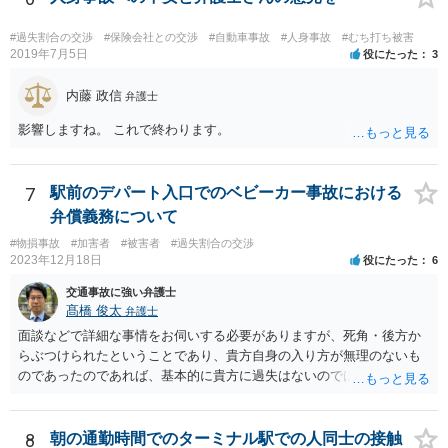
#過失割合の交渉
#保険会社との交渉
#自動車事故
#人身事故
#むち打ち被害
2019年7月5日
役にたった
3
内藤 政信
弁護士
影響しますね。 これで終わります。
7
駅前のデパート入口でのベビーカー事故における
弁償義務について
#物損事故
#加害者
#被害者
#過失割合の交渉
2023年12月18日
役にたった
6
交通事故に強い弁護士
髙橋 俊太
弁護士
面談などで詳細な事情をお伺いする必要がありますが、死角・後方か
らぶつけられたということであり、貴方自身の入り方が無理のないも
のであったのであれば、基本的に貴方に過失はないのではないかとい
う印象です。 なお、貴方に怪我がなかったのは幸いなことなのです
が、ベビーカーの車輪が壊れるというのは（かなり劣化していたとい
うことでもない限り）相当な衝撃だったのではないかとも思われま
8
朝の通勤時間でのターミナル駅での人同士の接触