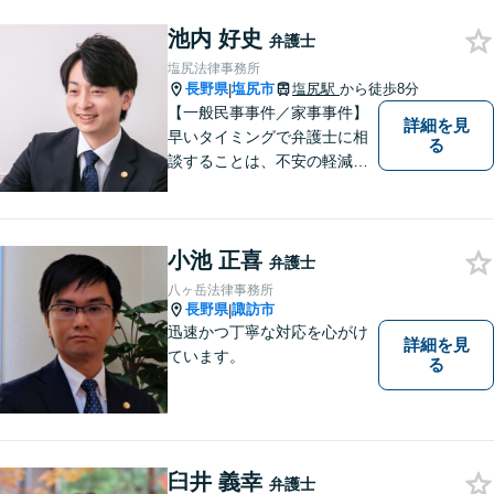
池内 好史
弁護士
塩尻法律事務所
長野県
塩尻市
塩尻駅
から徒歩8分
|
【一般民事事件／家事事件】
詳細を見
早いタイミングで弁護士に相
る
談することは、不安の軽減、
早期解決方法の発見、二次被
害の防止など様々な利点があ
ります。お気軽に御相談くだ
小池 正喜
さい。
弁護士
八ヶ岳法律事務所
長野県
諏訪市
|
迅速かつ丁寧な対応を心がけ
詳細を見
ています。
る
臼井 義幸
弁護士