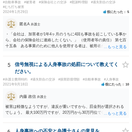
#自動車事故
#被害者
#保険会社との交渉
#慰謝料増額
#過失割合の交渉
#むち打ち被害
2024年1月29日
役にたった
5
匿名A
弁護士
・「会社は、加害者が1年4ヶ月のうちに4回も事故を起こしている事か
ら、会社の保険会社に連絡したくない。」 （使用者等の責任） 第七百
十五条 ある事業のために他人を使用する者は、被用者がその事業の
執行について第三者に加えた損害を賠償する責任を負う。ただし、使
用者が被用者の選任及びその事業の監督について相当の注意をしたと
き、又は相当の注意をしても損害が生ずべきであったときは、この限
5
信号無視による人身事故の処罰について教えてく
りでない。 会社側の言い分に付き合わず、会社側への請求をお考えな
ださい。
さったほうがよろしいかもしれません。加害ドライバーの任意保険が
#弁護士費用特約
#過失割合の交渉
#損害賠償増額
#自動車事故
#人身事故
本件に使えるか、使おうとするかが定かではありませんので。「1年4
2021年9月18日
役にたった
10
ヶ月のうちに4回も事故」の事実は、会社から加害ドライバーへの責任
転嫁のような発言ですが、上記ただし書との関連で言えば、会社側が
内藤 政信
弁護士
「相当の注意」をしていなかった証左でしょう。 今後の対応ですが、
事故証明書を速やかに取得すべきです。 病院で治療を受ける際、第三
被害は軽微なようですが、違反が重いですから、罰金刑が選択される
者行為による傷病届を出す必要があります。 最終的にどこまで認めら
でしょう。 最大100万円ですが、20万円から30万円位でしょうか。
れるかという問題はありますが、事故後に事故に関連した支出に関し
ては、領収書をもらい保存しておきましょう。
6
人身事故への不安と弁護士さんの意見を