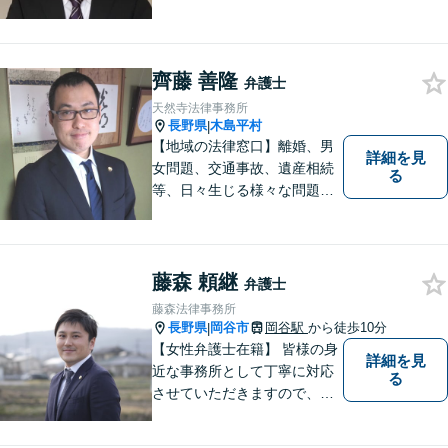
齊藤 善隆
弁護士
天然寺法律事務所
長野県
木島平村
|
【地域の法律窓口】離婚、男
詳細を見
女問題、交通事故、遺産相続
る
等、日々生じる様々な問題に
ついて、相談者の悩みを一緒
に考え、適切な解決を図りま
す。
藤森 頼継
弁護士
藤森法律事務所
長野県
岡谷市
岡谷駅
から徒歩10分
|
【女性弁護士在籍】 皆様の身
詳細を見
近な事務所として丁寧に対応
る
させていただきますので、お
気軽にお電話下さい。