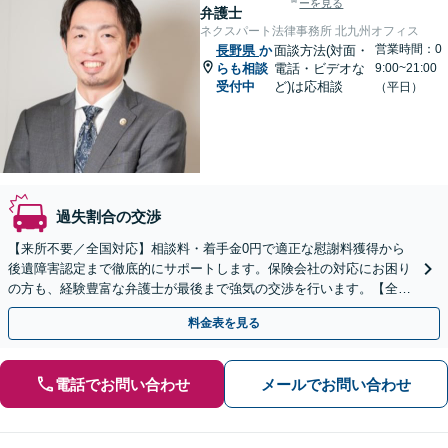
ーを見る
弁護士
ネクスパート法律事務所 北九州オフィス
営業時間：0
長野県
か
面談方法(対面・
らも相談
電話・ビデオな
9:00~21:00
受付中
ど)は応相談
（平日）
過失割合の交渉
【来所不要／全国対応】相談料・着手金0円で適正な慰謝料獲得から
後遺障害認定まで徹底的にサポートします。保険会社の対応にお困り
の方も、経験豊富な弁護士が最後まで強気の交渉を行います。【全国
13拠点】お気軽にご相談ください。
料金表を見る
電話でお問い合わせ
メールでお問い合わせ