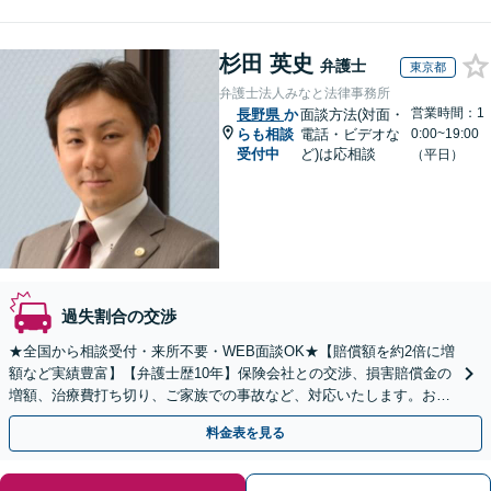
杉田 英史
弁護士
東京都
弁護士法人みなと法律事務所
営業時間：1
長野県
か
面談方法(対面・
らも相談
電話・ビデオな
0:00~19:00
受付中
ど)は応相談
（平日）
過失割合の交渉
★全国から相談受付・来所不要・WEB面談OK★【賠償額を約2倍に増
額など実績豊富】【弁護士歴10年】保険会社との交渉、損害賠償金の
増額、治療費打ち切り、ご家族での事故など、対応いたします。お早
めにご相談ください【初回相談・着手金無料】
料金表を見る