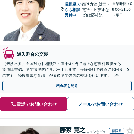
営業時間：0
長野県
か
面談方法(対面・
らも相談
電話・ビデオな
9:00~21:00
受付中
ど)は応相談
（平日）
過失割合の交渉
【来所不要／全国対応】相談料・着手金0円で適正な慰謝料獲得から
後遺障害認定まで徹底的にサポートします。保険会社の対応にお困り
の方も、経験豊富な弁護士が最後まで強気の交渉を行います。【全国
13拠点】お気軽にご相談ください。
料金表を見る
電話でお問い合わせ
メールでお問い合わせ
藤家 寛之
福岡県
インタビュ