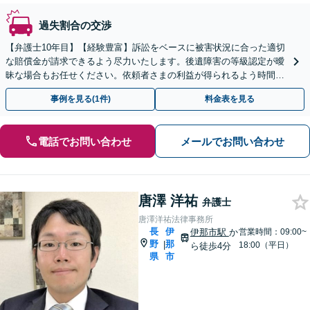
過失割合の交渉
【弁護士10年目】【経験豊富】訴訟をベースに被害状況に合った適切
な賠償金が請求できるよう尽力いたします。後遺障害の等級認定が曖
昧な場合もお任せください。依頼者さまの利益が得られるよう時間と
労力をかけてサポートいたします。【休日・夜間相談可】
事例を見る(1件)
料金表を見る
電話でお問い合わせ
メールでお問い合わせ
唐澤 洋祐
弁護士
唐澤洋祐法律事務所
長
伊
伊那市駅
か
営業時間：09:00~
野
那
|
18:00（平日）
ら徒歩4分
県
市