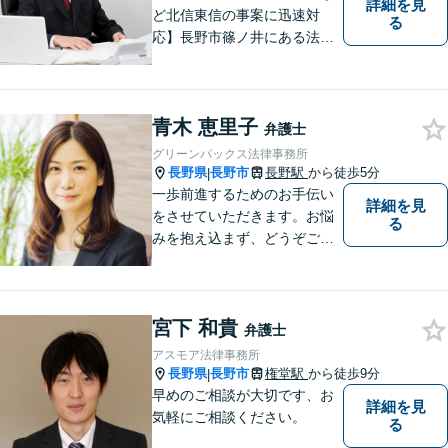
詳細を見
ど北信東信の事案に迅速対
る
応】長野市篠ノ井にある法律
事務所です。離婚・相続・土
地建物・債権回収・交通事
故・刑事事件などでお困りの
青木 恵里子
方は是非ご相談ください。迅
弁護士
速に対応いたします。
グリーンバックス法律事務所
長野県
長野市
長野駅
から徒歩5分
|
一歩前進するためのお手伝い
詳細を見
をさせていただきます。お悩
る
みを抱え込まず、どうぞご相
談ください。
宮下 和貴
弁護士
アスモア法律事務所
長野県
長野市
権堂駅
から徒歩9分
|
早めのご相談が大切です、お
詳細を見
気軽にご相談ください。
る