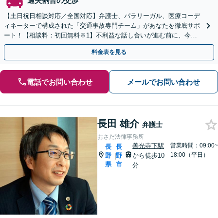
過失割合の交渉
【土日祝日相談対応／全国対応】弁護士、パラリーガル、医療コーデ
ィネーターで構成された「交通事故専門チーム」があなたを徹底サポ
ート！【相談料：初回無料※1】不利益な話し合いが進む前に、今す
ぐ相談！
料金表を見る
電話でお問い合わせ
メールでお問い合わせ
長田 雄介
弁護士
おさだ法律事務所
善光寺下駅
営業時間：09:00~
長
長
18:00（平日）
野
野
から徒歩10
|
県
市
分