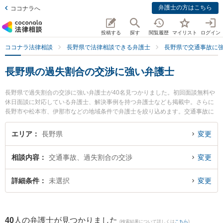
弁護士の方はこちら
ココナラへ
投稿する
探す
閲覧履歴
マイリスト
ログイン
ココナラ法律相談
長野県で法律相談できる弁護士
長野県で交通事故に
長野県の過失割合の交渉に強い弁護士
長野県で過失割合の交渉に強い弁護士が40名見つかりました。初回面談無料や
休日面談に対応している弁護士、解決事例を持つ弁護士なども掲載中。さらに
長野市や松本市、伊那市などの地域条件で弁護士を絞り込めます。交通事故に
関係する自動車事故やバイク事故、自転車事故等の細かな分野での絞り込み検
索もでき便利です。特に虎ノ門法律経済事務所 松本支店の湊 大地弁護士やあゆ
エリア
長野県
変更
み法律事務所の岡村 あゆみ弁護士、ミカタ弁護士法人 飯田事務所の下平 学弁
護士のプロフィール情報や弁護士費用、強みなどが注目されています。『長野
相談内容
交通事故、過失割合の交渉
変更
県で土日や夜間に発生した過失割合の交渉のトラブルを今すぐに弁護士に相談
したい』『過失割合の交渉のトラブル解決の実績豊富な近くの弁護士を検索し
たい』『初回相談無料で過失割合の交渉を法律相談できる長野県内の弁護士に
詳細条件
未選択
変更
相談予約したい』などでお困りの相談者さんにおすすめです。
40
人の弁護士が見つかりました
(検索結果について詳しくは
こちら
)