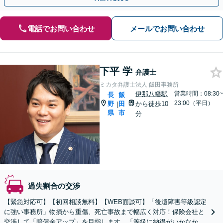
電話でお問い合わせ
メールでお問い合わせ
下平 学
弁護士
ミカタ弁護士法人 飯田事務所
伊那八幡駅
営業時間：08:30~
長
飯
23:00（平日）
野
田
から徒歩10
|
県
市
分
過失割合の交渉
【緊急対応可】【初回相談無料】【WEB面談可】「後遺障害等級認定
に強い事務所」物損から重傷、死亡事故まで幅広く対応！保険会社と
交渉して「賠償金アップ」を目指します。「等級に納得がいかなかっ