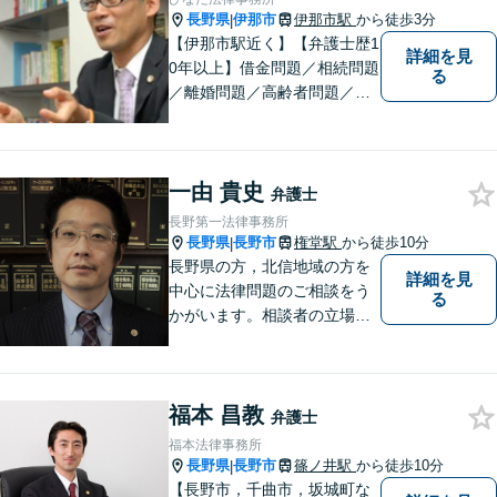
などお気軽にご相談くださ
長野県
伊那市
伊那市駅
から徒歩3分
|
い。
【伊那市駅近く】【弁護士歴1
詳細を見
0年以上】借金問題／相続問題
る
／離婚問題／高齢者問題／相
続問題／環境問題／企業法務
など、幅広い法律トラブルの
ご相談を承ります。【地域に
一由 貴史
根ざした弁護士】もし何かお
弁護士
困りな事がございましたらお
長野第一法律事務所
気軽にご相談ください。
長野県
長野市
権堂駅
から徒歩10分
|
長野県の方，北信地域の方を
詳細を見
中心に法律問題のご相談をう
る
かがいます。相談者の立場を
尊重し，かつ，客観的なアド
バイスをいたします。
福本 昌教
弁護士
福本法律事務所
長野県
長野市
篠ノ井駅
から徒歩10分
|
【長野市，千曲市，坂城町な