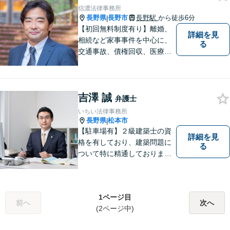
信濃法律事務所
長野県
長野市
長野駅
から徒歩6分
|
【初回無料制度有り】離婚、
詳細を見
相続など家事事件を中心に、
る
交通事故、債権回収、医療過
誤、国際案件などを取り扱っ
ています。
吉澤 誠
弁護士
いちい法律事務所
長野県
松本市
|
【駐車場有】２級建築士の資
詳細を見
格を有しており、建築問題に
る
ついて特に精通しておりま
す。ご依頼者さまとの信頼関
係を大切にし、迅速・丁寧な
対応を心がけております。お
1ページ目
忙しい方もお気軽にご相談く
前へ
次へ
(2ページ中)
ださい。