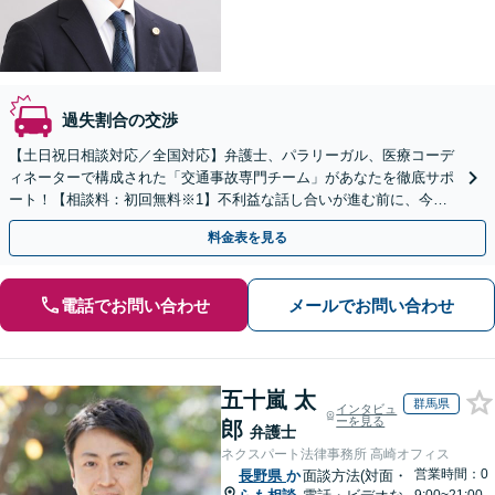
過失割合の交渉
【土日祝日相談対応／全国対応】弁護士、パラリーガル、医療コーデ
ィネーターで構成された「交通事故専門チーム」があなたを徹底サポ
ート！【相談料：初回無料※1】不利益な話し合いが進む前に、今す
ぐ相談！
料金表を見る
電話でお問い合わせ
メールでお問い合わせ
五十嵐 太
群馬県
インタビュ
ーを見る
郎
弁護士
ネクスパート法律事務所 高崎オフィス
営業時間：0
長野県
か
面談方法(対面・