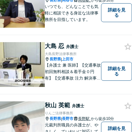
長野県
岡谷市
岡谷駅
から徒歩10分
|
いつでも、どんなことでも気
詳細を見
軽に相談できる身近な法律事
る
務所を目指しています。
大島 忍
弁護士
大島長野法律事務所
長野県
上田市
|
【弁護士 兼 医師】【交通事故
詳細を見
初回無料相談＆着手金０円
る
有】【交通事故 注力 解決事例
多数】【弁護士費用特約利用
可】保険会社との交渉、後遺
障害等級認定、高次脳機能障
害など、難易度の高い事案に
秋山 英範
弁護士
も医学的視点を踏まえ、最も
りんご法律事務所
よい解決を得られるよう尽力
長野県
長野市
長野駅
から徒歩10分
|
します。
元裁判所職員の弁護士が、や
詳細を見
さしく、ていねいに対応して