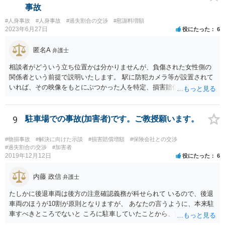
す。 そのあたりも含め、今後の状況に応じて弁護士に個別に相談なさ
事故
った方がよいように思います。
#人身事故
#人身事故
#過失割合の交渉
#慰謝料増額
2023年6月27日
役にたった
6
匿名A
弁護士
相談者がどういう立ち位置かは分かりませんが、負傷された女性側の
関係者という前提で説明いたします。 駅に防犯カメラ等が設置されて
いれば、その映像をもとにぶつかった人を特定、損害賠償請求をでき
る可能性、被害届の提出（過失傷害）をできる可能性があります。 映
像の保存期間は鉄道会社によりますがある程度の期間が経過すると削
除される場合があるので対応は早い方がよいでしょう。 請求権者は負
9
駐車場での事故(加害者)です。ご教授願います。
傷された女性になりますので、できるだけ早く本人で法律相談に行き
ましょう。 本人が動けない場合には、電話相談などを繋げないか相談
#物損事故
#解決に向けた示談
#損害賠償増額
#保険会社との交渉
してみましょう。
#過失割合の交渉
#加害者
2019年12月12日
役にたった
6
内藤 政信
弁護士
たしかに後退車両は後方の注意確認義務が科せられて いるので、後退
車両のほうが10割が原則となりますが、 あなたの言うように、本来駐
車すべきところでないと ころに駐車していたことから、後退車両のさ
またげに なることも予見されるし、あなたが後退してきたことに きず