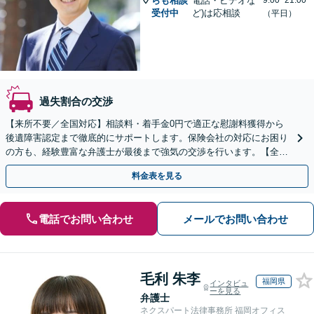
らも相談
電話・ビデオな
9:00~21:00
受付中
ど)は応相談
（平日）
過失割合の交渉
【来所不要／全国対応】相談料・着手金0円で適正な慰謝料獲得から
後遺障害認定まで徹底的にサポートします。保険会社の対応にお困り
の方も、経験豊富な弁護士が最後まで強気の交渉を行います。【全国
13拠点】お気軽にご相談ください。
料金表を見る
電話でお問い合わせ
メールでお問い合わせ
毛利 朱李
福岡県
インタビュ
ーを見る
弁護士
ネクスパート法律事務所 福岡オフィス