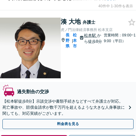
40件中 1-30件を表示
湊 大地
弁護士
虎ノ門法律経済事務所 松本支店
長
松
松本駅
か
営業時間：09:00~1
野
本
|
9:00（平日）
ら徒歩8分
県
市
過失割合の交渉
【松本駅徒歩8分】示談交渉や書類手続きなどすべて弁護士が対応。
死亡事故や、賠償金請求が数千万円を超えるような大きな人身事故に
関しても、対応実績がございます。
料金表を見る