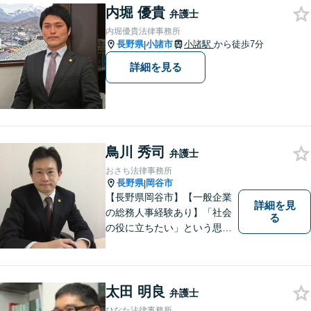
内堀 優貴
であることを心がけ、誠実
弁護士
に、そして丁寧に対応してい
内堀優貴法律事務所
きます。
長野県
小諸市
小諸駅
から徒歩7分
|
詳細を見る
鳥川 秀司
弁護士
おさち法律事務所
長野県
岡谷市
|
【長野県岡谷市】【一般企業
詳細を見
の総務人事経験あり】「社会
る
の役に立ちたい」という思い
を持って弁護士として活動し
ています。地元に根ざし、岡
谷市・長野県中南信の人々の
権利を守るために懸命に働き
太田 明良
弁護士
ます。離婚・借金・交通事故
ひなた法律事務所