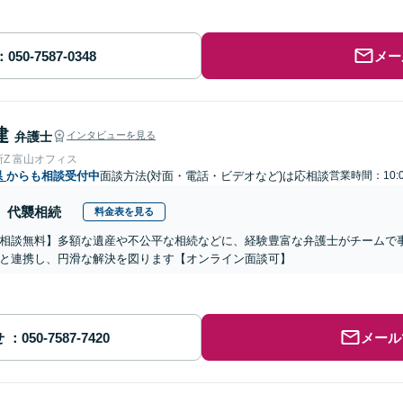
メー
建
弁護士
インタビューを見る
Z 富山オフィス
県
からも相談受付中
面談方法(対面・電話・ビデオなど)は応相談
営業時間：10:0
代襲相続
料金表を見る
相談無料】多額な遺産や不公平な相続などに、経験豊富な弁護士がチームで
と連携し、円滑な解決を図ります【オンライン面談可】
せ
メール