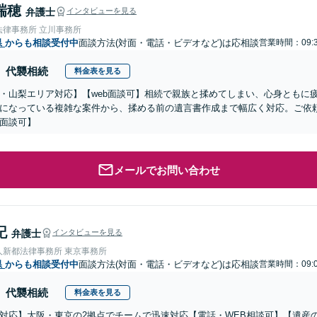
瑞穂
弁護士
インタビューを見る
法律事務所 立川事務所
県
からも相談受付中
面談方法(対面・電話・ビデオなど)は応相談
営業時間：09:3
代襲相続
料金表を見る
・山梨エリア対応】【web面談可】相続で親族と揉めてしまい、心身ともに
になっている複雑な案件から、揉める前の遺言書作成まで幅広く対応。ご依
面談可】
メールでお問い合わせ
記
弁護士
インタビューを見る
人新都法律事務所 東京事務所
県
からも相談受付中
面談方法(対面・電話・ビデオなど)は応相談
営業時間：09:0
代襲相続
料金表を見る
対応】大阪・東京の2拠点でチームで迅速対応【電話・WEB相談可】【遺産