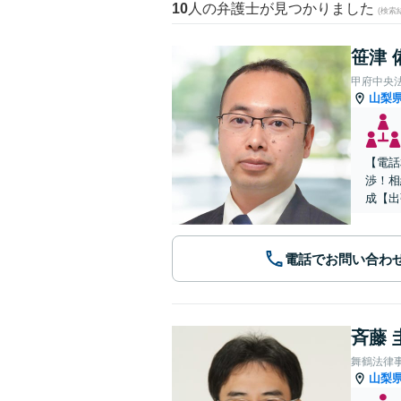
10
人の弁護士が見つかりました
(検索
笹津 
甲府中央
山梨
【電話
渉！相
成【出
電話でお問い合わ
斉藤 
舞鶴法律
山梨