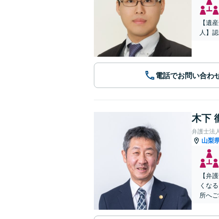
【遺産
人】認
電話でお問い合わ
木下 
弁護士法人
山梨
【弁護
くなる
所へご