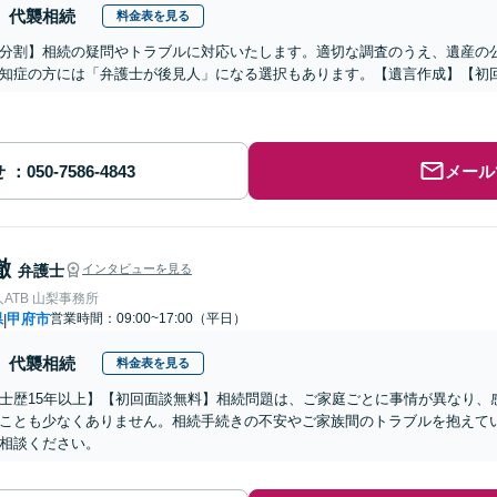
代襲相続
料金表を見る
分割】相続の疑問やトラブルに対応いたします。適切な調査のうえ、遺産の
知症の方には「弁護士が後見人」になる選択もあります。【遺言作成】【初
せ
メール
徹
弁護士
インタビューを見る
ATB 山梨事務所
県
甲府市
営業時間：09:00~17:00（平日）
|
代襲相続
料金表を見る
士歴15年以上】【初回面談無料】相続問題は、ご家庭ごとに事情が異なり、
ことも少なくありません。相続手続きの不安やご家族間のトラブルを抱えて
相談ください。