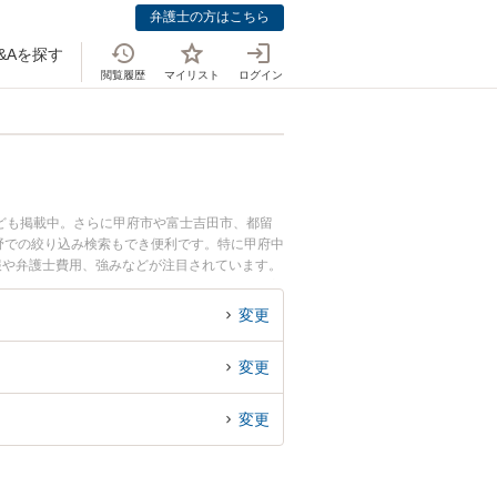
弁護士の方はこちら
&Aを探す
閲覧履歴
マイリスト
ログイン
ども掲載中。さらに甲府市や富士吉田市、都留
野での絞り込み検索もでき便利です。特に甲府中
情報や弁護士費用、強みなどが注目されています。
くの弁護士を検索したい』『初回相談無料で代襲
変更
変更
変更