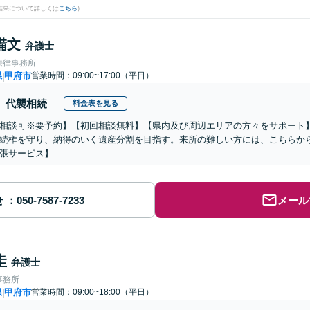
結果について詳しくは
こちら
)
備文
弁護士
法律事務所
県
甲府市
営業時間：09:00~17:00（平日）
|
代襲相続
料金表を見る
相談可※要予約】【初回相談無料】【県内及び周辺エリアの方々をサポート
続権を守り、納得のいく遺産分割を目指す。来所の難しい方には、こちらか
張サービス】
せ
メール
圭
弁護士
事務所
県
甲府市
営業時間：09:00~18:00（平日）
|