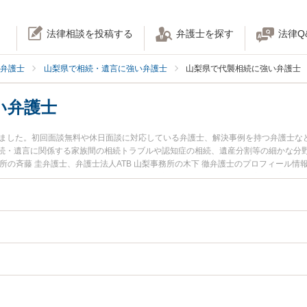
法律相談を投稿する
弁護士を探す
法律Q
弁護士
山梨県で相続・遺言に強い弁護士
山梨県で代襲相続に強い弁護士
い弁護士
りました。初回面談無料や休日面談に対応している弁護士、解決事例を持つ弁護士な
続・遺言に関係する家族間の相続トラブルや認知症の相続、遺産分割等の細かな分
所の斉藤 圭弁護士、弁護士法人ATB 山梨事務所の木下 徹弁護士のプロフィール
ラブルを今すぐに弁護士に相談したい』『代襲相続のトラブル解決の実績豊富な近
予約したい』などでお困りの相談者さんにおすすめです。