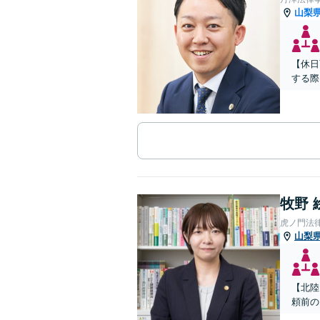
山梨
【休日
する際
牧野 
虎ノ門法
山梨
【北陸
頼前の