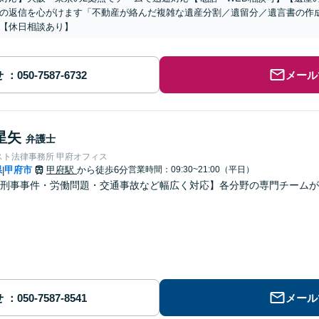
の返信を心がけます「不動産が絡んだ複雑な遺産分割／遺留分／遺言書の作
【休日相談あり】
せ
メール
星矢
弁護士
スト法律事務所 甲府オフィス
県
甲府市
甲府駅
から徒歩6分
営業時間：09:30~21:00（平日）
|
刑事事件・労働問題・交通事故など幅広く対応】各分野の専門チームが
せ
メール