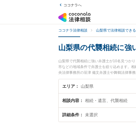
ココナラへ
ココナラ法律相談
山梨県で法律相談できる
山梨県の代襲相続に強
山梨県で代襲相続に強い弁護士が10名見つか
市などの地域条件で弁護士を絞り込めます。相
央法律事務所の笹津 備文弁護士や舞鶴法律事務
『山梨県で土日や夜間に発生した代襲相続のト
相続を法律相談できる山梨県内の弁護士に相談
エリア
山梨県
相談内容
相続・遺言、代襲相続
詳細条件
未選択