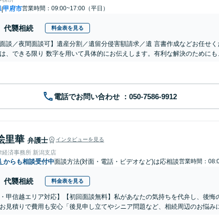
県
甲府市
営業時間：09:00~17:00（平日）
|
代襲相続
料金表を見る
面談／夜間面談可】遺産分割／遺留分侵害額請求／遺 言書作成などお任せく
は、できる限り 数字を用いて具体的にお伝えします。有利な解決のためにも
電話でお問い合わせ
絵里華
弁護士
インタビューを見る
律経済事務所 新潟支店
県
からも相談受付中
面談方法(対面・電話・ビデオなど)は応相談
営業時間：08:0
代襲相続
料金表を見る
・甲信越エリア対応】【初回面談無料】私があなたの気持ちを代弁し、後悔
お見積りで費用も安心「後見申し立てやシニア問題など、相続周辺のお悩みに