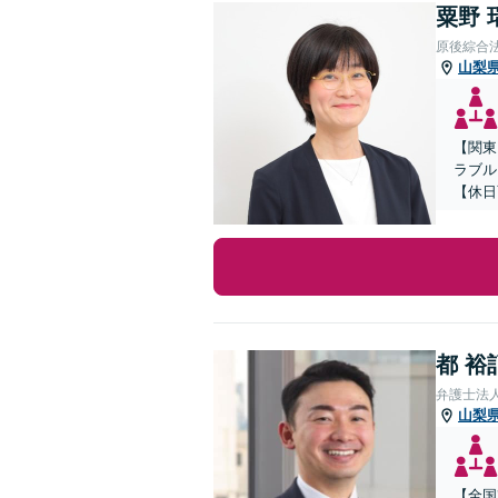
粟野 
原後綜合
山梨
【関東
ラブル
【休日
都 裕
弁護士法
山梨
【全国