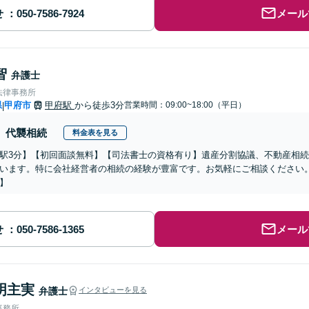
せ
メール
智
弁護士
法律事務所
県
甲府市
甲府駅
から徒歩3分
営業時間：09:00~18:00（平日）
|
代襲相続
料金表を見る
駅3分】【初回面談無料】【司法書士の資格有り】遺産分割協議、不動産相
います。特に会社経営者の相続の経験が豊富です。お気軽にご相談ください
】
せ
メール
明主実
弁護士
インタビューを見る
事務所