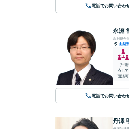
電話でお問い合わ
永淵 
永淵総合
山梨
【甲府
応して
面談可
電話でお問い合わ
丹澤 
丹澤法律