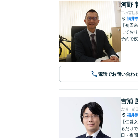
河野 
二の宮法
福井
【初回来
しており
予約で夜
電話でお問い合わ
吉浦 
吉浦・前
福井
【仁愛女
るだけで
日・夜間