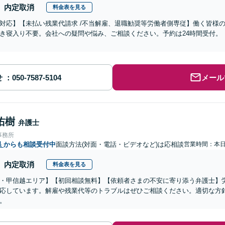
内定取消
料金表を見る
対応】【未払い残業代請求 /不当解雇、退職勧奨等労働者側専従】働く皆様
き寝入り不要。会社への疑問や悩み、ご相談ください。予約は24時間受付。
せ
メール
佑樹
弁護士
事務所
県
からも相談受付中
面談方法(対面・電話・ビデオなど)は応相談
営業時間：本
内定取消
料金表を見る
・甲信越エリア】【初回相談無料】【依頼者さまの不安に寄り添う弁護士】
応しています。解雇や残業代等のトラブルはぜひご相談ください。適切な方
。