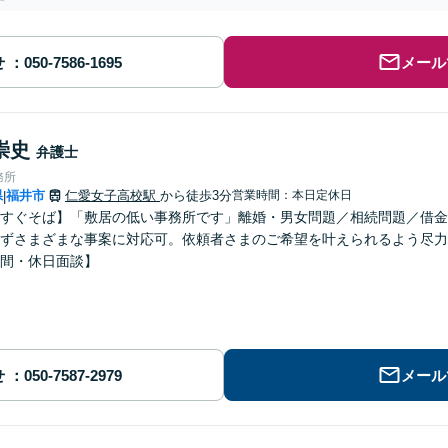
せ
メール
崇史
弁護士
務所
県
福井市
仁愛女子高校駅
から徒歩3分
営業時間：本日定休日
|
すぐそば】「敷居の低い事務所です」離婚・男女問題／相続問題／借金
ずさまざまな事案に対応可。依頼者さまのご希望を叶えられるよう尽力
間・休日面談】
せ
メール