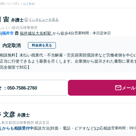
結果について詳しくは
こちら
)
 宙
弁護士
インタビューを見る
人ふくい総合法律事務所
県
福井市
福井城址大名町駅
から徒歩4分
営業時間：本日定休日
|
内定取消
料金表を見る
相談無料】未払い残業代・不当解雇・労災損害賠償請求など労働者側を中心
正当に行使できるよう最善を尽くします。企業側から提示された書類に署名
完全個室で対応】
せ
メール
 文彦
弁護士
人東京新宿法律事務所 横浜支店
県
からも相談受付中
面談方法(対面・電話・ビデオなど)は応相談
営業時間：09:0