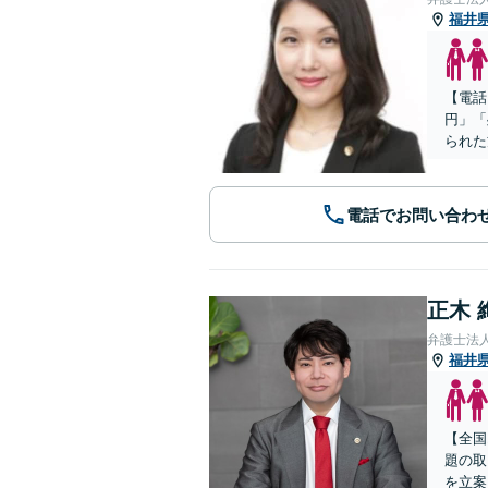
福井
【電話
円」「
られた
電話でお問い合わ
正木 
弁護士法
福井
【全国
題の取
を立案