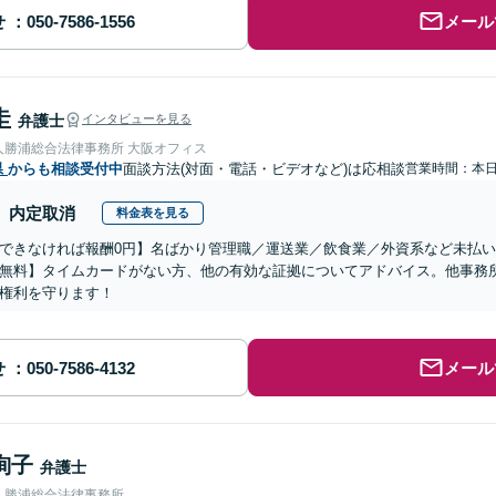
せ
メール
圭
弁護士
インタビューを見る
人勝浦総合法律事務所 大阪オフィス
県
からも相談受付中
面談方法(対面・電話・ビデオなど)は応相談
営業時間：本
内定取消
料金表を見る
できなければ報酬0円】名ばかり管理職／運送業／飲食業／外資系など未払
無料】タイムカードがない方、他の有効な証拠についてアドバイス。他事務
権利を守ります！
せ
メール
絢子
弁護士
人勝浦総合法律事務所