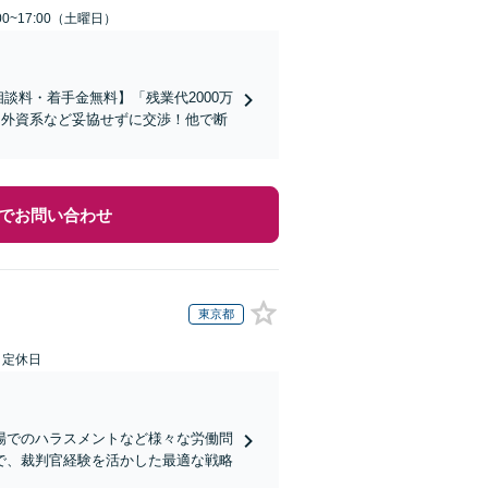
0~17:00（土曜日）
談料・着手金無料】「残業代2000万
／外資系など妥協せずに交渉！他で断
でお問い合わせ
東京都
日定休日
場でのハラスメントなど様々な労働問
で、裁判官経験を活かした最適な戦略