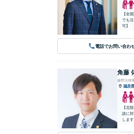
【全国
でも泣
可】
電話でお問い合わ
角藤 
藤野法律
福井
【北陸
談に対
します