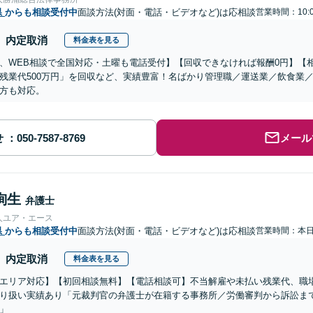
県
からも相談受付中
面談方法(対面・電話・ビデオなど)は応相談
営業時間：10:0
内定取消
料金表を見る
、WEB相談で全国対応・土曜も電話受付】【回収できなければ報酬0円】【相
残業代500万円」を回収など、実績豊富！名ばかり管理職／運送業／飲食業
方も対応。
せ
メール
絢生
弁護士
人ユア・エース
県
からも相談受付中
面談方法(対面・電話・ビデオなど)は応相談
営業時間：本
内定取消
料金表を見る
エリア対応】【初回相談無料】【電話相談可】不当解雇や未払い残業代、職
り扱い実績あり「元裁判官の弁護士が在籍する事務所／労働審判から訴訟ま
」