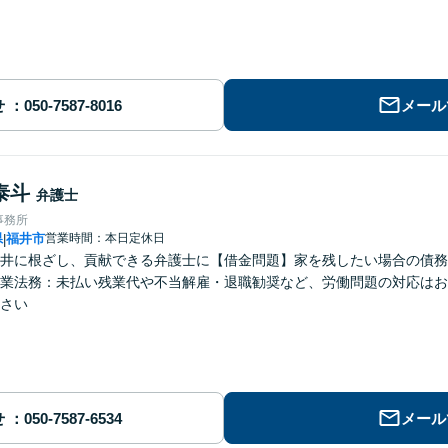
せ
メール
泰斗
弁護士
事務所
県
福井市
営業時間：本日定休日
|
井に根ざし、貢献できる弁護士に【借金問題】家を残したい場合の債務
業法務：未払い残業代や不当解雇・退職勧奨など、労働問題の対応はお
さい
せ
メール