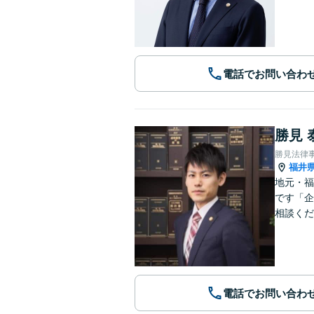
電話でお問い合わ
勝見 
勝見法律
福井
地元・福
です「企
相談くだ
電話でお問い合わ