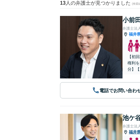
13
人の弁護士が見つかりました
(検索
小前田
弁護士法
福井
【初回
権利を
分】【
電話でお問い合わ
池ケ谷
弁護士法
福井