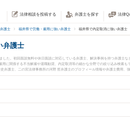
法律相談を投稿する
弁護士を探す
法律Q
弁護士
福井県で労働・雇用に強い弁護士
福井県で内定取消に強い弁護士
い弁護士
りました。初回面談無料や休日面談に対応している弁護士、解決事例を持つ弁護士な
雇用に関係する不当解雇や退職勧奨、内定取消等の細かな分野での絞り込み検索も
 崇史弁護士、二の宮法律事務所の河野 哲弁護士のプロフィール情報や弁護士費用、
弁護士に相談したい』『内定取消のトラブル解決の実績豊富な近くの弁護士を検索
でお困りの相談者さんにおすすめです。