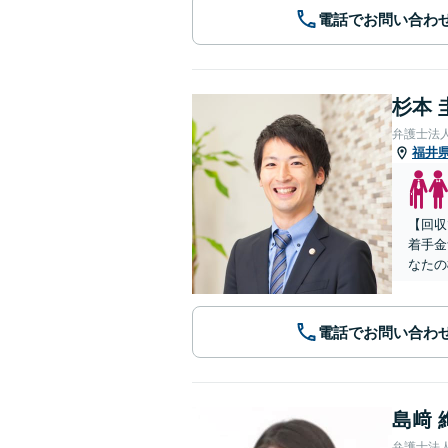
電話でお問い合わ
杉本 
弁護士法
福井
【回収
着手金
なたの
電話でお問い合わ
島﨑 
弁護士法