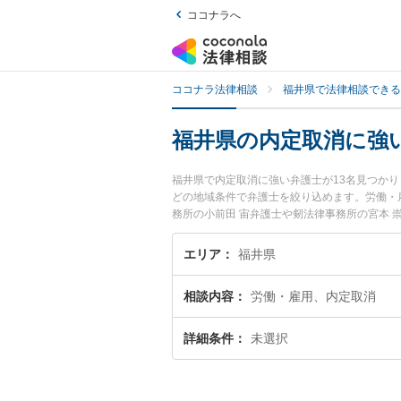
ココナラへ
ココナラ法律相談
福井県で法律相談できる
福井県の内定取消に強
福井県で内定取消に強い弁護士が13名見つか
どの地域条件で弁護士を絞り込めます。労働・
務所の小前田 宙弁護士や剱法律事務所の宮本
夜間に発生した内定取消のトラブルを今すぐに
きる福井県内の弁護士に相談予約したい』など
エリア
福井県
相談内容
労働・雇用、内定取消
詳細条件
未選択