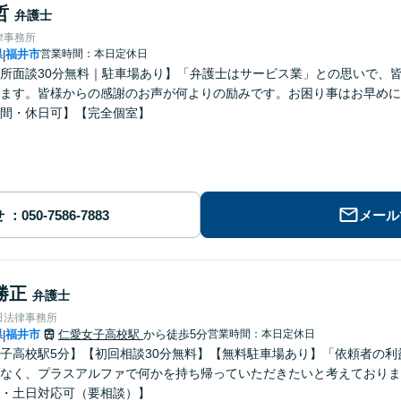
哲
弁護士
律事務所
県
福井市
営業時間：本日定休日
|
所面談30分無料｜駐車場あり】「弁護士はサービス業」との思いで、
ます。皆様からの感謝のお声が何よりの励みです。お困り事はお早めに
間・休日可】【完全個室】
せ
メール
勝正
弁護士
田法律事務所
県
福井市
仁愛女子高校駅
から徒歩5分
営業時間：本日定休日
|
子高校駅5分】【初回相談30分無料】【無料駐車場あり】「依頼者の
なく、プラスアルファで何かを持ち帰っていただきたいと考えておりま
・土日対応可（要相談）】