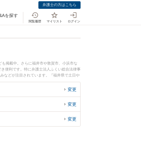
弁護士の方はこちら
&Aを探す
閲覧履歴
マイリスト
ログイン
ども掲載中。さらに福井市や敦賀市、小浜市な
でき便利です。特に弁護士法人ふくい総合法律事
強みなどが注目されています。『福井県で土日や
したい』『初回相談無料で内定取消を法律相談で
変更
変更
変更