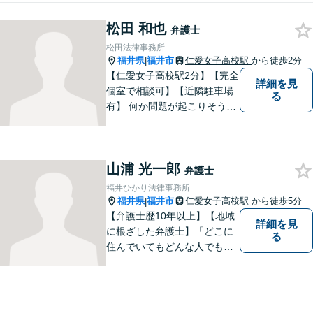
か、幅広い分野の豊富な解決
松田 和也
実績があります。まずはお気
弁護士
軽にお問い合わせください。
松田法律事務所
福井県
福井市
仁愛女子高校駅
から徒歩2分
|
【仁愛女子高校駅2分】【完全
詳細を見
個室で相談可】【近隣駐車場
る
有】 何か問題が起こりそうと
感じた時、何か問題を抱えて
しまった時、「これは法律に
関係してくるのかな？」と疑
山浦 光一郎
問に思ったときには、迷わず
弁護士
すぐにご相談ください。一緒
福井ひかり法律事務所
に解決の方法を考えましょ
福井県
福井市
仁愛女子高校駅
から徒歩5分
|
う。
【弁護士歴10年以上】【地域
詳細を見
に根ざした弁護士】「どこに
る
住んでいてもどんな人でも等
しく最高の法的なサービスが
受けられる社会を作りた
い。」が理念です。【英語／
中国語対応】大都市に負けな