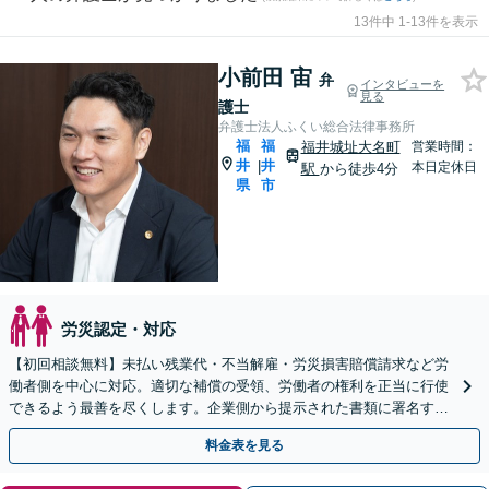
13件中 1-13件を表示
小前田 宙
弁
インタビューを
見る
護士
弁護士法人ふくい総合法律事務所
福
福
福井城址大名町
営業時間：
井
井
|
本日定休日
駅
から徒歩4分
県
市
労災認定・対応
【初回相談無料】未払い残業代・不当解雇・労災損害賠償請求など労
働者側を中心に対応。適切な補償の受領、労働者の権利を正当に行使
できるよう最善を尽くします。企業側から提示された書類に署名する
前にご相談ください【福井駅7分】【完全個室で対応】
料金表を見る