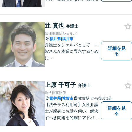
法人問わず幅広く対応可。一
つ一つの事件に丁寧に対応す
ることを心がけております。
辻 真也
お気軽にご相談ください。
弁護士
【法テラス利用可】【完全個
法律事務所シェルパ
室】【夜間・休日面談可】
福井県
福井市
|
弁護士をシェルパとして ～
詳細を見
皆さんが本業に専念するため
る
に～
上原 千可子
弁護士
堺法律事務所
福井県
敦賀市
敦賀駅
から徒歩3分
|
【法テラス利用可】女性弁護
詳細を見
士が親身にお話を伺い、解決
る
すべき問題を的確にアドバイ
スします。交通事故、離婚や
不倫などの男女トラブルのほ