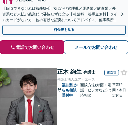
【回収できなければ報酬0円】名ばかり管理職／運送業／飲食業／外
資系など未払い残業代は妥協せずに交渉【相談料・着手金無料】タイ
ムカードがない方、他の有効な証拠についてアドバイス。他事務所で
断られた方もご相談ください。あなたの権利を守ります！
料金表を見る
電話でお問い合わせ
メールでお問い合わせ
正木 絢生
弁護士
東京都
弁護士法人ユア・エース
営業時
福井県
か
面談方法(対面・電
らも相談
話・ビデオなど)は
間：本日
受付中
応相談
定休日