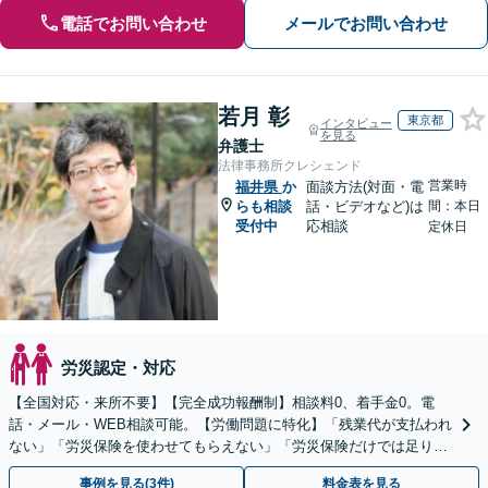
電話でお問い合わせ
メールでお問い合わせ
若月 彰
東京都
インタビュー
を見る
弁護士
法律事務所クレシェンド
営業時
福井県
か
面談方法(対面・電
らも相談
話・ビデオなど)は
間：本日
受付中
応相談
定休日
労災認定・対応
【全国対応・来所不要】【完全成功報酬制】相談料0、着手金0。電
話・メール・WEB相談可能。【労働問題に特化】「残業代が支払われ
ない」「労災保険を使わせてもらえない」「労災保険だけでは足りな
い。損害賠償請求したい」など労働問題はお任せを。
事例を見る(3件)
料金表を見る