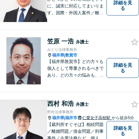
詳細を見
に、誠実に対応してまいりま
る
す。国際・外国人案件／離
婚・男女問題／インターネッ
ト関連問題／企業法務・顧問
弁護士／借金／相続／交通事
故／刑事弁護・犯罪被害者な
笠原 一浩
弁護士
ど、幅広く対応可能。お気軽
みどり法律事務所
にご相談ください。
福井県
敦賀市
|
【福井県敦賀市】どの方々も
詳細を見
個人として尊重されるべきで
る
あり、どの方々の悩みも、そ
れぞれ丁寧に、かつ迅速に、
解決が図られる必要がありま
す。 また、言葉の壁や専門知
識の壁も越えて、解決が図ら
西村 和浩
弁護士
れる必要があります。
野村法律事務所
福井県
福井市
仁愛女子高校駅
から徒歩5分
|
【裁判所すぐそば】相続問題
詳細を見
／離婚問題／借金問題／刑事
る
事件／企業法務など、個人・