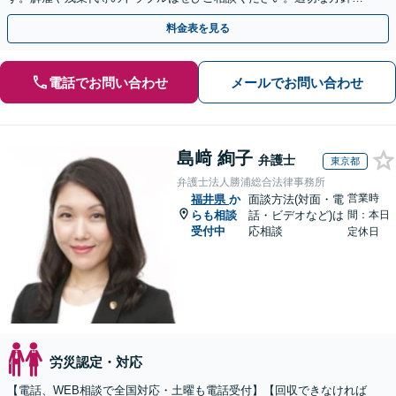
ご提示し、納得できる解決を目指します。
料金表を見る
電話でお問い合わせ
メールでお問い合わせ
島﨑 絢子
弁護士
東京都
弁護士法人勝浦総合法律事務所
営業時
福井県
か
面談方法(対面・電
らも相談
話・ビデオなど)は
間：本日
受付中
応相談
定休日
労災認定・対応
【電話、WEB相談で全国対応・土曜も電話受付】【回収できなければ