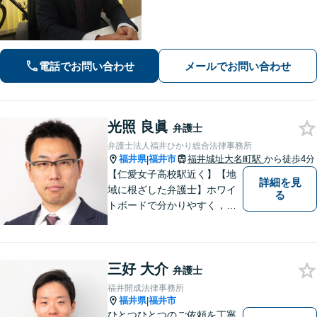
決を目指しております。皆様からの感
謝のお声が何よりの励みです。お困り
事はお早めにご相談ください【弁護士
直通電話｜事前予約で夜間・休日可】
【完全個室】
電話でお問い合わせ
メールでお問い合わせ
光照 良眞
弁護士
弁護士法人福井ひかり総合法律事務所
福井県
福井市
福井城址大名町駅
から徒歩4分
|
【仁愛女子高校駅近く】【地
詳細を見
域に根ざした弁護士】ホワイ
る
トボードで分かりやすく，納
得と安心をご提供します。企
業法務／労働問題／交通事故
／相続問題／離婚問題など、
三好 大介
幅広く対応可能。【明確な料
弁護士
金体系】法律トラブルでお悩
福井開成法律事務所
むの方は、お気軽にご相談く
福井県
福井市
|
ださい。
ひとつひとつのご依頼を丁寧