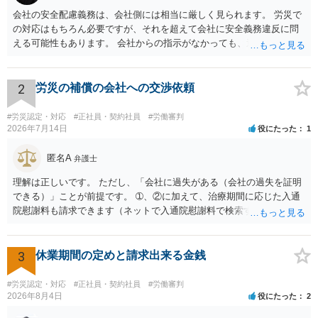
会社の安全配慮義務は、会社側には相当に厳しく見られます。 労災で
の対応はもちろん必要ですが、それを超えて会社に安全義務違反に問
える可能性もあります。 会社からの指示がなかっても、逆に危険な作
業の場合は会社側が危険を告げて注意を促していないとか、定期的な
実地指導をしていないことが問題になった事例もあります。ですの
で、指示が無ければ免責されるわけではありません。責任追及の交渉
2
労災の補償の会社への交渉依頼
となるでしょう。
#労災認定・対応
#正社員・契約社員
#労働審判
2026年7月14日
役にたった
1
匿名A
弁護士
理解は正しいです。 ただし、「会社に過失がある（会社の過失を証明
できる）」ことが前提です。 ➀、②に加えて、治療期間に応じた入通
院慰謝料も請求できます（ネットで入通院慰謝料で検索すると詳しい
説明が出てきます）。 さらに、後遺症が残れば、後遺障害逸失利益と
後遺障害慰謝料も請求できます。これらは後遺障害の等級、あなたの
収入、年齢等で大きく変わりますので一般的にいくらとは言えませ
3
休業期間の定めと請求出来る金銭
ん。 弁護士に依頼する費用はそれぞれの弁護士で異なるので個別に聞
いてみるしかありませんが、旧日弁連規準を使った着手金・成功報酬
#労災認定・対応
#正社員・契約社員
#労働審判
方式と着手金ゼロまたは少額で成功報酬大目の方式のどちらかが多い
2026年8月4日
役にたった
2
と思います（個々の弁護士次第なので一般化はできません）。 早めに