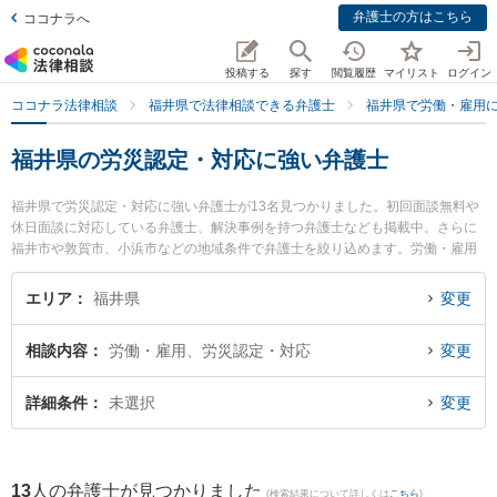
弁護士の方はこちら
ココナラへ
投稿する
探す
閲覧履歴
マイリスト
ログイン
ココナラ法律相談
福井県で法律相談できる弁護士
福井県で労働・雇用
福井県の労災認定・対応に強い弁護士
福井県で労災認定・対応に強い弁護士が13名見つかりました。初回面談無料や
休日面談に対応している弁護士、解決事例を持つ弁護士なども掲載中。さらに
福井市や敦賀市、小浜市などの地域条件で弁護士を絞り込めます。労働・雇用
に関係する不当解雇や退職勧奨、内定取消等の細かな分野での絞り込み検索も
でき便利です。特に弁護士法人ふくい総合法律事務所の小前田 宙弁護士や勝見
エリア
福井県
変更
法律事務所の勝見 泰斗弁護士、吉浦・前田法律事務所の吉浦 勝正弁護士のプロ
フィール情報や弁護士費用、強みなどが注目されています。『福井県で土日や
相談内容
労働・雇用、労災認定・対応
変更
夜間に発生した労災認定・対応のトラブルを今すぐに弁護士に相談したい』
『労災認定・対応のトラブル解決の実績豊富な近くの弁護士を検索したい』
『初回相談無料で労災認定・対応を法律相談できる福井県内の弁護士に相談予
詳細条件
未選択
変更
約したい』などでお困りの相談者さんにおすすめです。
13
人の弁護士が見つかりました
(検索結果について詳しくは
こちら
)