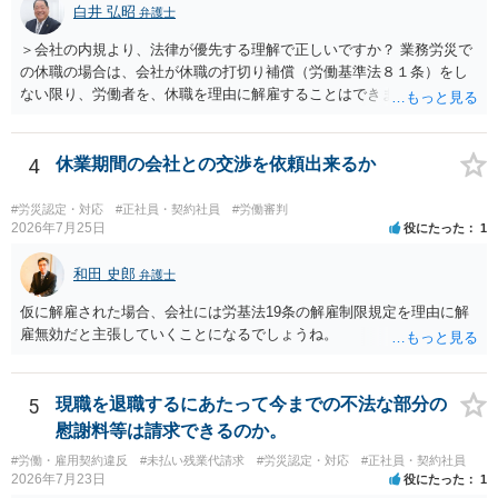
弁護士に直接面談で相談されることをお勧めします。
白井 弘昭
弁護士
＞会社の内規より、法律が優先する理解で正しいですか？ 業務労災で
の休職の場合は、会社が休職の打切り補償（労働基準法８１条）をし
ない限り、労働者を、休職を理由に解雇することはできません（労働
基準法19条）。 会社の就業規則にて定められている休職期間及び休職
期間満了による退職は、業務労災への適用はありませんので、ご安心
ください。 仮に会社が打切り補償をせずに解雇した場合は、不当解雇
4
休業期間の会社との交渉を依頼出来るか
に当たります。 ＞労災の休業補償と、所得補償保険の保険金とは別
に、受け取れる金銭はありますでしょうか？ 業務労災の場合は、会社
#労災認定・対応
#正社員・契約社員
#労働審判
の安全配慮義務違反が認められると解されますので、会社の損害賠償
2026年7月25日
役にたった
1
責任（治療費、通院慰謝料、入院費、入院慰謝料、後遺障害慰謝料、
逸失利益等）が認められる可能性が高いと思われます。 また、業務労
和田 史郎
弁護士
災での第三者行為傷害（同僚の不注意等による事故）の場合は、当該
仮に解雇された場合、会社には労基法19条の解雇制限規定を理由に解
第三者の賠償責任も考えられます。 労災で支払われた分は、損害額か
雇無効だと主張していくことになるでしょうね。
ら控除（損益相殺）されますが、それを超えた部分は、会社もしく
は、第三者から支払ってもらうことになります。 会社等との交渉が必
要になると思います（良い会社でしたら、自ら話してくると思います
5
現職を退職するにあたって今までの不法な部分の
が・・・）。極めて専門的な話ですので、詳細もしくは対応を最寄り
の弁護士にご相談ください。 以上、ご参考まで。
慰謝料等は請求できるのか。
#労働・雇用契約違反
#未払い残業代請求
#労災認定・対応
#正社員・契約社員
2026年7月23日
役にたった
1