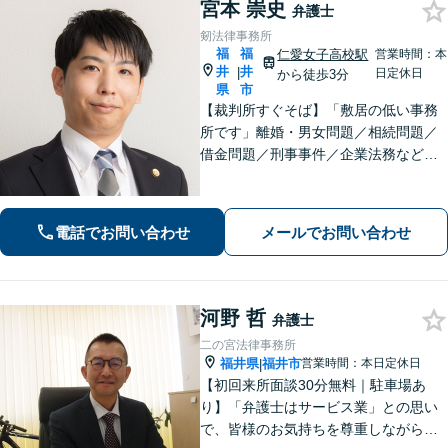
宮本 崇史
弁護士
剱法律事務所
福
福
仁愛女子高校駅
営業時間：本
井
井
|
日定休日
から徒歩3分
県
市
【裁判所すぐそば】「敷居の低い事務
所です」離婚・男女問題／相続問題／
借金問題／刑事事件／企業法務など、
個人・法人問わずさまざまな事案に対
応可。依頼者さまのご希望を叶えられ
るよう尽力いたします【法テラス利用
電話でお問い合わせ
メールでお問い合わせ
可】【完全個室】【夜間・休日面談】
河野 哲
弁護士
二の宮法律事務所
福井県
福井市
営業時間：本日定休日
|
【初回来所面談30分無料｜駐車場あ
り】「弁護士はサービス業」との思い
で、皆様のお気持ちを尊重しながら解