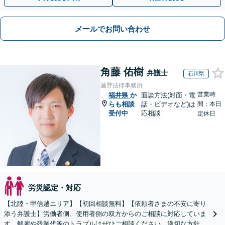
メールでお問い合わせ
角藤 佑樹
弁護士
石川県
藤野法律事務所
営業時
福井県
か
面談方法(対面・電
らも相談
話・ビデオなど)は
間：本日
受付中
応相談
定休日
労災認定・対応
【北陸・甲信越エリア】【初回相談無料】【依頼者さまの不安に寄り
添う弁護士】労働者側、使用者側の双方からのご相談に対応していま
す。解雇や残業代等のトラブルはぜひご相談ください。適切な方針を