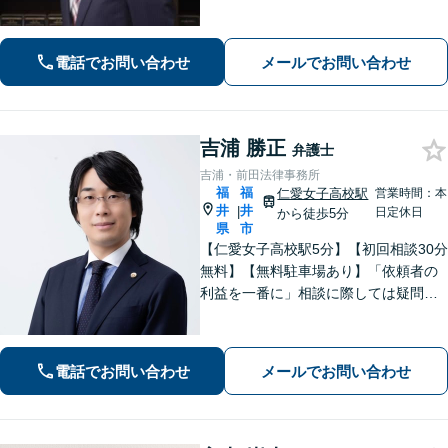
の対応はお任せ！」不動産絡みの相
続・相続放棄ご相談ください
電話でお問い合わせ
メールでお問い合わせ
吉浦 勝正
弁護士
吉浦・前田法律事務所
福
福
仁愛女子高校駅
営業時間：本
井
井
|
日定休日
から徒歩5分
県
市
【仁愛女子高校駅5分】【初回相談30分
無料】【無料駐車場あり】「依頼者の
利益を一番に」相談に際しては疑問に
答えるだけでなく、プラスアルファで
何かを持ち帰っていただきたいと考え
ております。企業法務/債権回収/離婚問
電話でお問い合わせ
メールでお問い合わせ
題【当日・夜間・土日対応可（要相
談）】