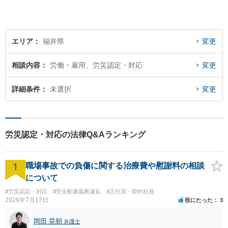
い質と幅の法的なサービスを
提供することを目指していま
す。
エリア
福井県
変更
相談内容
労働・雇用、労災認定・対応
変更
詳細条件
未選択
変更
労災認定・対応の法律Q&Aランキング
1
職場事故での負傷に関する治療費や慰謝料の相談
について
#労災認定・対応
#安全配慮義務違反
#正社員・契約社員
2026年7月17日
役にたった
3
岡田 晃朝
弁護士