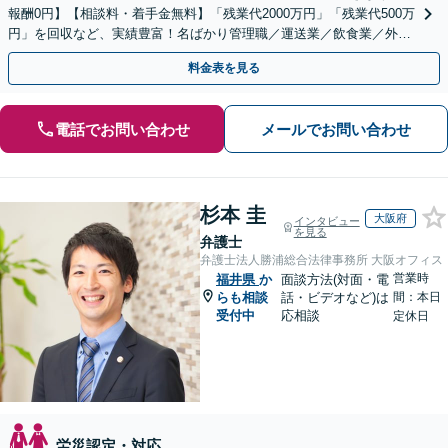
報酬0円】【相談料・着手金無料】「残業代2000万円」「残業代500万
円」を回収など、実績豊富！名ばかり管理職／運送業／飲食業／外資
系など妥協せずに交渉！他で断られた方も対応。
料金表を見る
電話でお問い合わせ
メールでお問い合わせ
杉本 圭
大阪府
インタビュー
を見る
弁護士
弁護士法人勝浦総合法律事務所 大阪オフィス
営業時
福井県
か
面談方法(対面・電
らも相談
話・ビデオなど)は
間：本日
受付中
応相談
定休日
労災認定・対応