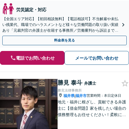
労災認定・対応
【全国エリア対応】【初回相談無料】【電話相談可】不当解雇や未払
い残業代、職場でのハラスメントなど様々な労働問題の取り扱い実績
あり「元裁判官の弁護士が在籍する事務所／労働審判から訴訟まで、
裁判官経験を活かした最適な戦略を立案」
料金表を見る
電話でお問い合わせ
メールでお問い合わせ
勝見 泰斗
弁護士
勝見法律事務所
福井県
福井市
営業時間：本日定休日
|
地元・福井に根ざし、貢献できる弁護
士に【借金問題】家を残したい場合の
債務整理もお任せください！柔軟に対
応可能です「企業法務：未払い残業代
や不当解雇・退職勧奨など、労働問題