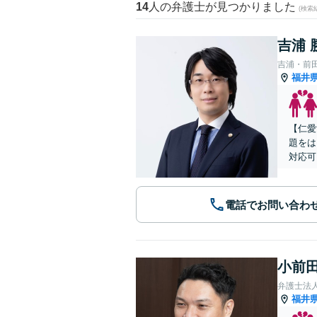
14
人の弁護士が見つかりました
(検索
吉浦 
吉浦・前
福井
【仁愛
題をは
対応可
電話でお問い合わ
小前田
弁護士法
福井