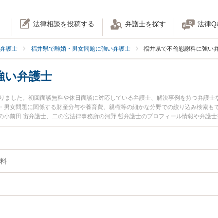
法律相談を投稿する
弁護士を探す
法律Q
弁護士
福井県で離婚・男女問題に強い弁護士
福井県で不倫慰謝料に強い
強い弁護士
かりました。初回面談無料や休日面談に対応している弁護士、解決事例を持つ弁護士
・男女問題に関係する財産分与や養育費、親権等の細かな分野での絞り込み検索も
の小前田 宙弁護士、二の宮法律事務所の河野 哲弁護士のプロフィール情報や弁護
を今すぐに弁護士に相談したい』『不倫慰謝料のトラブル解決の実績豊富な近くの
約したい』などでお困りの相談者さんにおすすめです。
料