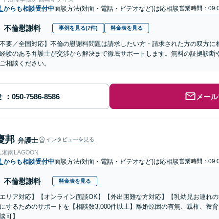
県
からも相談受付中
面談方法(対面・電話・ビデオなど)は応相談
営業時間：09:0
不倫慰謝料
事例を見る(7件)
料金表を見る
不要／全国対応】不倫の慰謝料問題は請求したい方・請求された方の双方に
経験のある弁護士が交渉から解決まで徹底サポートします。無料の証拠診断
ご相談ください。
せ
メール
慶邦
弁護士
インタビューを見る
湘南LAGOON
県
からも相談受付中
面談方法(対面・電話・ビデオなど)は応相談
営業時間：09:0
不倫慰謝料
料金表を見る
エリア対応】【オンライン面談OK】【外出困難な方対応】【乳幼児お連れ
にするためのサポートを【相談数3,000件以上】離婚原因の有無、親権、養
談可】