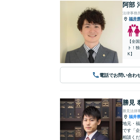
阿部 
法律事務所Le
福井
【全国
ト！独
K】
電話でお問い合わ
勝見 
勝見法律
福井
地元・福
です「企
相談くだ