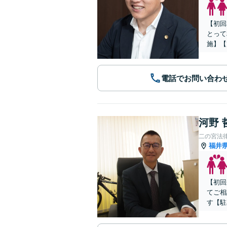
【初回
とって
施】【
電話でお問い合わ
河野 
二の宮法
福井
【初回
てご相
す【駐