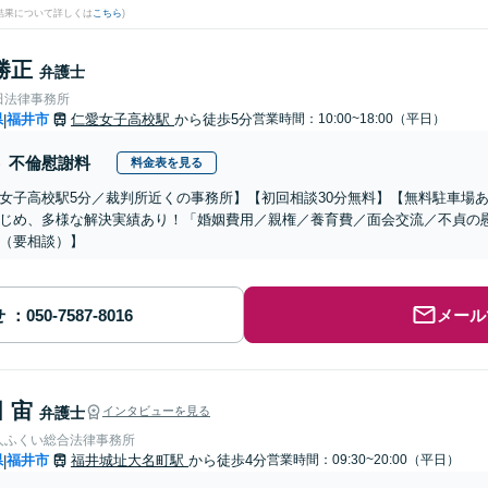
結果について詳しくは
こちら
)
勝正
弁護士
田法律事務所
県
福井市
仁愛女子高校駅
から徒歩5分
営業時間：10:00~18:00（平日）
|
不倫慰謝料
料金表を見る
女子高校駅5分／裁判所近くの事務所】【初回相談30分無料】【無料駐車場
じめ、多様な解決実績あり！「婚姻費用／親権／養育費／面会交流／不貞の
（要相談）】
せ
メール
 宙
弁護士
インタビューを見る
人ふくい総合法律事務所
県
福井市
福井城址大名町駅
から徒歩4分
営業時間：09:30~20:00（平日）
|