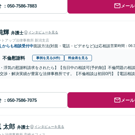
せ
メール
純輝
弁護士
インタビューを見る
ートアップ法律事務所 新潟支店
県
からも相談受付中
面談方法(対面・電話・ビデオなど)は応相談
営業時間：06:3
不倫慰謝料
事例を見る(6件)
料金表を見る
・浮気の慰謝料請求をされたら】【当日中の相談可(予約制)】不倫問題の相談
交渉・解決実績が豊富な法律事務所です。【不倫相談は初回0円】【電話相談
せ
メール
 太郎
弁護士
インタビューを見る
ート法律事務所 高崎オフィス