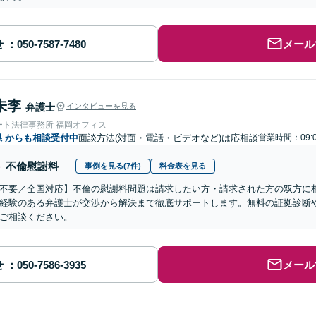
せ
メール
朱李
弁護士
インタビューを見る
ート法律事務所 福岡オフィス
県
からも相談受付中
面談方法(対面・電話・ビデオなど)は応相談
営業時間：09:0
不倫慰謝料
事例を見る(7件)
料金表を見る
不要／全国対応】不倫の慰謝料問題は請求したい方・請求された方の双方に
経験のある弁護士が交渉から解決まで徹底サポートします。無料の証拠診断
ご相談ください。
せ
メール