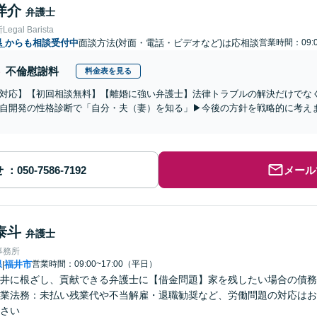
洋介
弁護士
gal Barista
県
からも相談受付中
面談方法(対面・電話・ビデオなど)は応相談
営業時間：09:0
不倫慰謝料
料金表を見る
対応】【初回相談無料】【離婚に強い弁護士】法律トラブルの解決だけでな
自開発の性格診断で「自分・夫（妻）を知る」▶︎今後の方針を戦略的に考え
せ
メール
泰斗
弁護士
事務所
県
福井市
営業時間：09:00~17:00（平日）
|
井に根ざし、貢献できる弁護士に【借金問題】家を残したい場合の債務
業法務：未払い残業代や不当解雇・退職勧奨など、労働問題の対応はお
さい