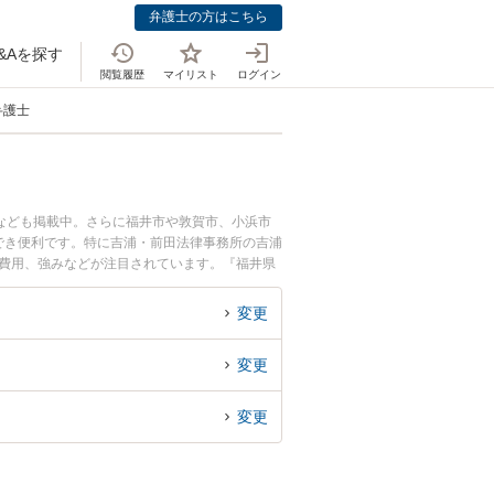
弁護士の方はこちら
&Aを探す
閲覧履歴
マイリスト
ログイン
弁護士
なども掲載中。さらに福井市や敦賀市、小浜市
でき便利です。特に吉浦・前田法律事務所の吉浦
士費用、強みなどが注目されています。『福井県
弁護士を検索したい』『初回相談無料で不倫慰謝
変更
変更
変更