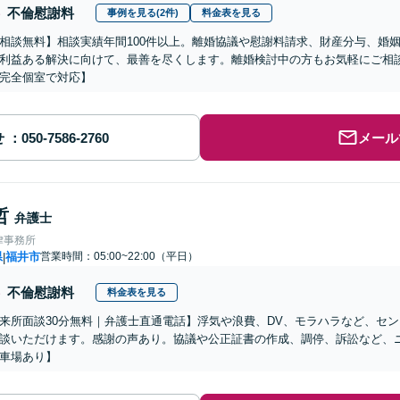
不倫慰謝料
事例を見る(2件)
料金表を見る
相談無料】相談実績年間100件以上。離婚協議や慰謝料請求、財産分与、婚
利益ある解決に向けて、最善を尽くします。離婚検討中の方もお気軽にご相
完全個室で対応】
せ
メール
哲
弁護士
律事務所
県
福井市
営業時間：05:00~22:00（平日）
|
不倫慰謝料
料金表を見る
来所面談30分無料｜弁護士直通電話】浮気や浪費、DV、モラハラなど、セ
談いただけます。感謝の声あり。協議や公正証書の作成、調停、訴訟など、
車場あり】