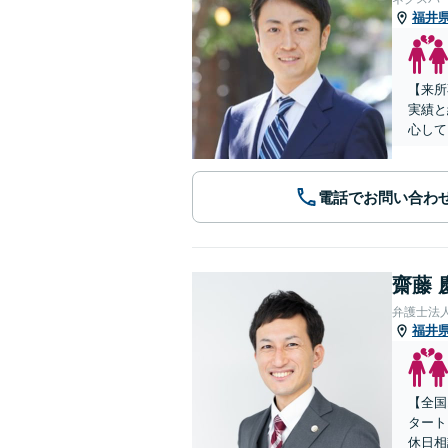
福井
【来所
実績と
心して
電話でお問い合わ
齋藤 
弁護士法人
福井
【全国
タート
休日相