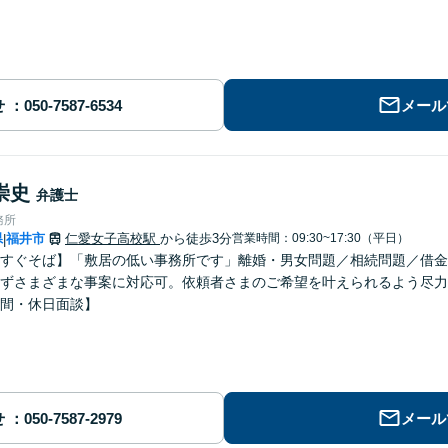
せ
メール
崇史
弁護士
務所
県
福井市
仁愛女子高校駅
から徒歩3分
営業時間：09:30~17:30（平日）
|
すぐそば】「敷居の低い事務所です」離婚・男女問題／相続問題／借金
ずさまざまな事案に対応可。依頼者さまのご希望を叶えられるよう尽力
間・休日面談】
せ
メール