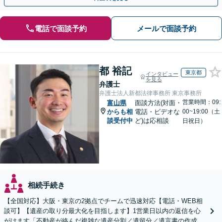
電話で面談予約
メールで面談予約
都 裕記
東京都
インタビュー
を見る
弁護士
弁護士法人新都法律事務所 東京事務所
営業時間：09:
富山県
面談方法(対面・
からも相
電話・ビデオな
00~19:00（土
談受付中
ど)は応相談
日祝日）
相続手続き
【全国対応】大阪・東京の2拠点でチームで迅速対応【電話・WEB相
談可】【遺産の取り分最大化を目指します】1営業日以内の返信を心
がけます「不動産が絡んだ複雑な遺産分割／遺留分／遺言書の作成・