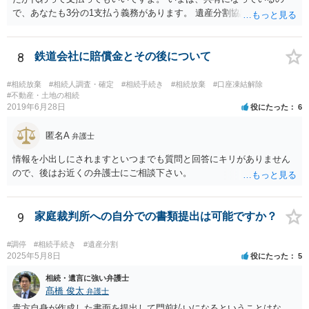
で、あなたも3分の1支払う義務があります。 遺産分割協議をして、不
動産取得者を決めて、相続登記する必要があります。 登記名義人に支
払い義務があります。
8
鉄道会社に賠償金とその後について
#相続放棄
#相続人調査・確定
#相続手続き
#相続放棄
#口座凍結解除
#不動産・土地の相続
2019年6月28日
役にたった
6
匿名A
弁護士
情報を小出しにされますといつまでも質問と回答にキリがありません
ので、後はお近くの弁護士にご相談下さい。
9
家庭裁判所への自分での書類提出は可能ですか？
#調停
#相続手続き
#遺産分割
2025年5月8日
役にたった
5
相続・遺言に強い弁護士
髙橋 俊太
弁護士
貴方自身が作成した書面を提出して門前払いになるということはな