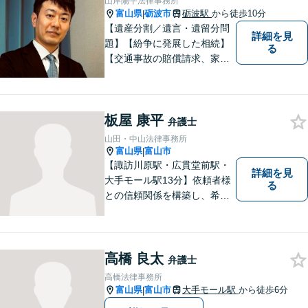
山岸陽平法律事務所
富山県
砺波市
砺波駅
から徒歩10分
|
【遺産分割／遺言・遺留分問
詳細を見
題】【紛争に発展した相続】
る
【交通事故の賠償請求、家族
問題、刑事事件も】【富山県
砺波地域を中心に富山県・石
川県に対応】 訴訟、調停、
板屋 康平
交渉などの代理人活動を行い
弁護士
ます。顧問契約先の法律相
山田・中山法律事務所
談、個人の方の法律相談対応
富山県
富山市
|
も。
【諏訪川原駅・広貫堂前駅・
詳細を見
大手モール駅13分】依頼者様
る
との信頼関係を構築し、希望
を尊重した解決になるよう尽
力してまいります。ちょっと
したことでも、ぜひお気軽に
ご相談ください。平日夜間相
高橋 良太
弁護士
談OK！【複数弁護士在籍】
高橋法律事務所
富山県
富山市
大手モール駅
から徒歩6分
|