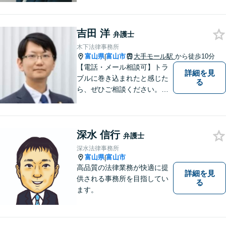
吉田 洋
弁護士
木下法律事務所
富山県
富山市
大手モール駅
から徒歩10分
|
【電話・メール相談可】トラ
詳細を見
ブルに巻き込まれたと感じた
る
ら、ぜひご相談ください。離
婚・相続・刑事・労働・企業
法務など、幅広い分野に対応
しています。あなたのお悩み
深水 信行
を解決するため、迅速かつ丁
弁護士
寧にサポートいたします。
深水法律事務所
【夜間対応可能】
富山県
富山市
|
高品質の法律業務が快適に提
詳細を見
供される事務所を目指してい
る
ます。