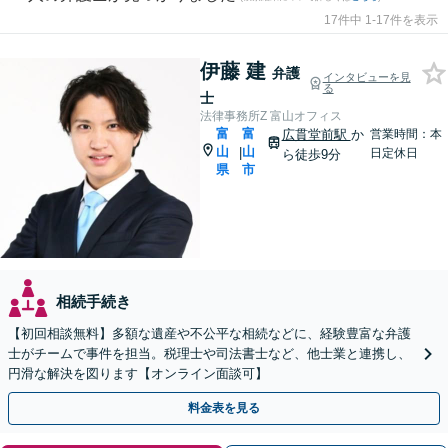
17件中 1-17件を表示
伊藤 建
弁護
インタビューを見
る
士
法律事務所Z 富山オフィス
富
富
広貫堂前駅
か
営業時間：本
山
山
|
日定休日
ら徒歩9分
県
市
相続手続き
【初回相談無料】多額な遺産や不公平な相続などに、経験豊富な弁護
士がチームで事件を担当。税理士や司法書士など、他士業と連携し、
円滑な解決を図ります【オンライン面談可】
料金表を見る