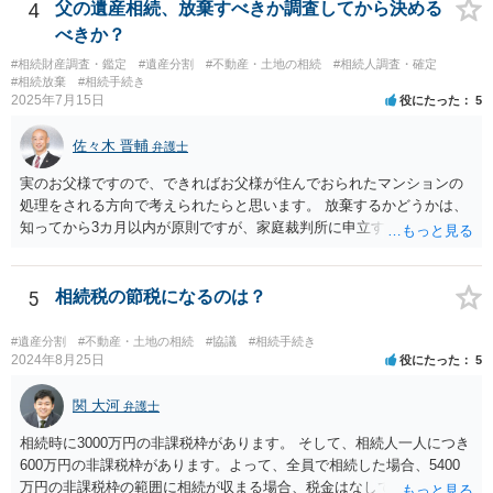
4
父の遺産相続、放棄すべきか調査してから決める
べきか？
#相続財産調査・鑑定
#遺産分割
#不動産・土地の相続
#相続人調査・確定
#相続放棄
#相続手続き
2025年7月15日
役にたった
5
佐々木 晋輔
弁護士
実のお父様ですので、できればお父様が住んでおられたマンションの
処理をされる方向で考えられたらと思います。 放棄するかどうかは、
知ってから3カ月以内が原則ですが、家庭裁判所に申立すれば3カ月の
期間を伸長することができます。 その間に、財産の状況を調査して、
放棄するかどうか決めることができます。 銀行やサラ金が数年も放置
することはありませんので、数年後に借金が発見される可能性はほぼ
5
相続税の節税になるのは？
ありません。 なお、私が扱った相続放棄を検討していた案件で、期間
伸長して調査したところ、サラ金に対する過払金など相当な財産が見
#遺産分割
#不動産・土地の相続
#協議
#相続手続き
つかったため相続したという事例がありました。
2024年8月25日
役にたった
5
関 大河
弁護士
相続時に3000万円の非課税枠があります。 そして、相続人一人につき
600万円の非課税枠があります。よって、全員で相続した場合、5400
万円の非課税枠の範囲に相続が収まる場合、税金はなしです。 一人が