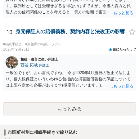
く、裁判所としては受理せざるを得ないはずですが、今後の貴方と代
理人との信頼関係のことを考えると、貴方の独断で書面を提出したり
裁判所に電話したりするのはお勧めしにくいところです。 現在の弁護
士が主張書面の提出を渋っているようですが、弁護士として提出の実
益がないと考えている可能性もあると思いますので、そのあたりも含
10
身元保証人の賠償義務、契約内容と法改正の影響
めて、弁護士見解を確認等するためによく打ち合わせた方がよいと思
います。単に面倒臭いということで書面提出をしないということであ
#相続手続き
#家族間の相続トラブル
れば、当該弁護士との委任関係を修了した上で、貴方のほうで書面提
2023年9月26日
役にたった
7
出することを検討なさった方がよいでしょう。
相続・遺言に強い弁護士
西谷 拓哉
弁護士
一般的ですが、古い書式ですね。 今は2020年4月施行の改正民法によ
り、個人根保証といういわゆる包括的な損害賠償義務の保証について
は上限を定める必要があります(極度額といいます。)。 この書式にサ
インしても、実際は連帯保証部分は民法465条の2②により無効とな
り、会社側は請求できない可能性が高そうです。
もっとみる
市区町村別に相続手続きで絞り込む