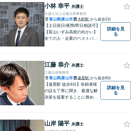
小林 幸平
弁護士
弁護士法人法優法律事務所
富山県
富山市
大町駅
から徒歩2分
|
【土日祝日/夜間/即日相談可】
詳細を見
【富山いずみ高校の向かい】
る
全ての人・企業のベストパー
トナーとなることを目指して
います。お気軽にご相談下さ
い。
江藤 恭介
弁護士
江藤法律事務所
富山県
富山市
速星駅
から徒歩8分
|
【速星駅 徒歩8分】依頼者様
詳細を見
の話を丁寧に聞き、最適な解
る
決策を提案することに努めて
おります。お早めの相談が、
納得のいく解決への第一歩で
す。 まずはお気軽にご相談く
山岸 陽平
ださい。
弁護士