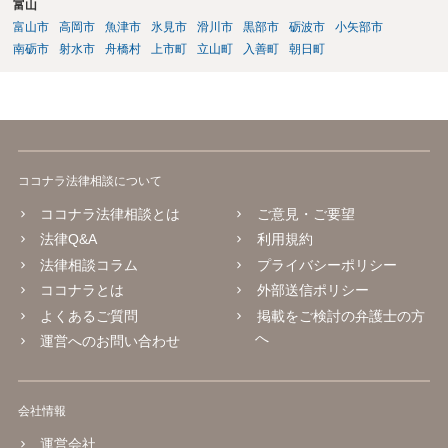
富山
富山市
高岡市
魚津市
氷見市
滑川市
黒部市
砺波市
小矢部市
南砺市
射水市
舟橋村
上市町
立山町
入善町
朝日町
ココナラ法律相談について
ココナラ法律相談とは
ご意見・ご要望
法律Q&A
利用規約
法律相談コラム
プライバシーポリシー
ココナラとは
外部送信ポリシー
よくあるご質問
掲載をご検討の弁護士の方
へ
運営へのお問い合わせ
会社情報
運営会社