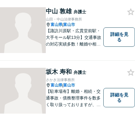
る法律事務所を目指しており
中山 敦雄
ますので、ぜひ一度ご相談く
弁護士
ださい。【JR「砺波駅」10
山田・中山法律事務所
分】
富山県
富山市
|
【諏訪川原駅・広貫堂前駅・
詳細を見
大手モール駅13分】交通事故
る
の対応実績多数！離婚や相続
のご相談もしやすいアットホ
ームな雰囲気。一人で悩みを
抱える前に、私と一緒に最善
策がないか考えてみません
坂木 寿和
弁護士
か？【複数弁護士在籍】
さかき法律事務所
富山県
富山市
|
【駐車場有】離婚・相続・交
詳細を見
通事故・債務整理事件を数多
る
く取り扱っておりますが、そ
の他も様々な事件に対応して
おります。「相談してよかっ
た」「少しほっとしました」
というお声をいただけるよう