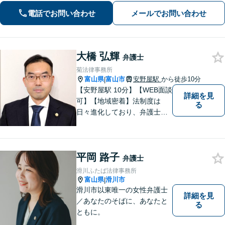
相談可】
電話でお問い合わせ
メールでお問い合わせ
大橋 弘輝
弁護士
菊法律事務所
富山県
富山市
安野屋駅
から徒歩10分
|
【安野屋駅 10分】【WEB面談
詳細を見
可】【地域密着】法制度は
る
日々進化しており、弁護士に
も柔軟かつ迅速な対応が求め
られる時代です。 電子化やAI
の活用が進む中でも、依頼者
平岡 路子
の声にしっかり耳を傾ける姿
弁護士
勢は変わりません。
滑川ふたば法律事務所
富山県
滑川市
|
滑川市以東唯一の女性弁護士
詳細を見
／あなたのそばに、あなたと
る
ともに。