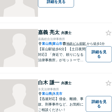
詳細を見る
嘉義 亮太
弁護士
嘉義総合法律事務所
富山県
富山市
地鉄ビル前駅
から徒歩1分
|
【富山駅徒歩6分】【土日夜間
詳細を見
対応】「身近で、頼りになる
る
法律事務所」がモットーで
す。交通事故・刑事事件・離
婚問題を中心に、幅広いお困
りごとに対応していおりま
白木 謙一
す。お悩みになる前に、ご相
弁護士
談ください。【24Hメール受
氷見法律事務所
付】
富山県
氷見市
|
【迅速対応】借金、離婚、事
詳細を見
故、刑事事件など、お気軽に
る
ご相談ください！