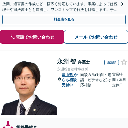
放棄、遺言書の作成など、幅広く対応しています。事案によっては税
理士や司法書士とも連携し、ワンストップで解決を目指します。争い
を防ぐためにもぜひご相談ください。【分割払い可】
料金表を見る
電話でお問い合わせ
メールでお問い合わせ
永淵 智
弁護士
山梨県
永淵総合法律事務所
営業時
富山県
か
面談方法(対面・電
らも相談
話・ビデオなど)は
間：本日
受付中
応相談
定休日
相続手続き