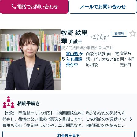
電話でお問い合わせ
メールでお問い合わせ
牧野 絵里
新潟県
インタビュ
ーを見る
華
弁護士
虎ノ門法律経済事務所 新潟支店
営業時
富山県
か
面談方法(対面・電
らも相談
話・ビデオなど)は
間：本日
受付中
応相談
定休日
相続手続き
【北陸・甲信越エリア対応】【初回面談無料】私があなたの気持ちを
代弁し、後悔のない相続の実現を目指します。ご依頼前のお見積りで
費用も安心「後見申し立てやシニア問題など、相続周辺のお悩みにも
対処可能」【WEB面談対応】
料金表を見る