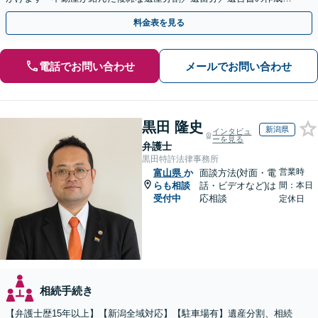
執行／事業承継など、お任せください」【休日相談あり】
料金表を見る
電話でお問い合わせ
メールでお問い合わせ
黒田 隆史
新潟県
インタビュ
ーを見る
弁護士
黒田特許法律事務所
営業時
富山県
か
面談方法(対面・電
らも相談
話・ビデオなど)は
間：本日
受付中
応相談
定休日
相続手続き
【弁護士歴15年以上】【新潟全域対応】【駐車場有】遺産分割、相続