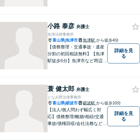
小路 泰彦
弁護士
魚津法律事務所
富山県
魚津市
魚津駅
から徒歩4分
|
【債務整理・交通事故・遺産
詳細を見
分割の初回相談無料】【魚津
る
駅徒歩5分】魚津市など周辺地
域に密着した法律事務所で
す。お気軽にご相談ください
ませ。
蓑 健太郎
弁護士
となみ野法律事務所
富山県
砺波市
砺波駅
から徒歩10分
|
【法人/個人問わず幅広く対
詳細を見
応】債務整理/離婚/相続/交通
る
事故/債権回収/会社法務など幅
広い知識を活かしご対応しま
す。気軽に相談していただけ