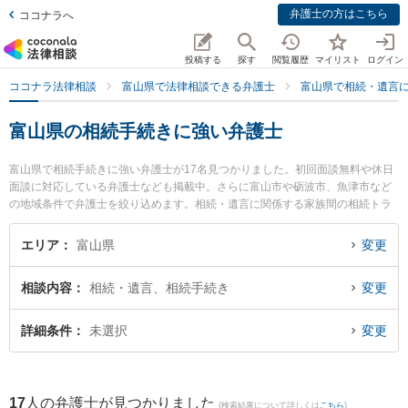
弁護士の方はこちら
ココナラへ
投稿する
探す
閲覧履歴
マイリスト
ログイン
ココナラ法律相談
富山県で法律相談できる弁護士
富山県で相続・遺言
富山県の相続手続きに強い弁護士
富山県で相続手続きに強い弁護士が17名見つかりました。初回面談無料や休日
面談に対応している弁護士なども掲載中。さらに富山市や砺波市、魚津市など
の地域条件で弁護士を絞り込めます。相続・遺言に関係する家族間の相続トラ
ブルや認知症の相続、遺産分割等の細かな分野での絞り込み検索もでき便利で
す。特に法律事務所Z 富山オフィスの伊藤 建弁護士や脇法律事務所の脇 徹弁護
エリア
富山県
変更
士、菊法律事務所の大橋 弘輝弁護士のプロフィール情報や弁護士費用、強みな
どが注目されています。『富山県で土日や夜間に発生した相続手続きのトラブ
相談内容
相続・遺言、相続手続き
変更
ルを今すぐに弁護士に相談したい』『相続手続きのトラブル解決の実績豊富な
近くの弁護士を検索したい』『初回相談無料で相続手続きを法律相談できる富
山県内の弁護士に相談予約したい』などでお困りの相談者さんにおすすめで
詳細条件
未選択
変更
す。
17
人の弁護士が見つかりました
(検索結果について詳しくは
こちら
)