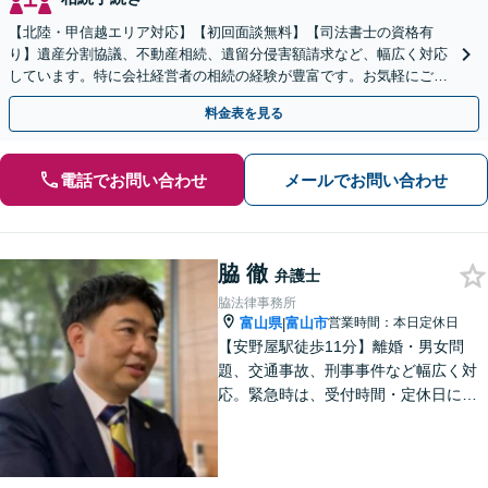
【北陸・甲信越エリア対応】【初回面談無料】【司法書士の資格有
り】遺産分割協議、不動産相続、遺留分侵害額請求など、幅広く対応
しています。特に会社経営者の相続の経験が豊富です。お気軽にご相
談ください。【休日・夜間面談可】【オンライン面談可】
料金表を見る
電話でお問い合わせ
メールでお問い合わせ
脇 徹
弁護士
脇法律事務所
富山県
富山市
営業時間：本日定休日
|
【安野屋駅徒歩11分】離婚・男女問
題、交通事故、刑事事件など幅広く対
応。緊急時は、受付時間・定休日に関
係なくお電話ください。お気軽にご相
談ください。【夜間・土日対応可】
【電話相談可】【完全個室】【子連れ