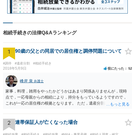
相続手続きの法律Q&Aランキング
1
90歳の父との同居での居住権と調停問題について
#調停
#遺産分割
#相続手続き
2018年5月9日
役にたった
52
峰岸 泉
弁護士
家事，料理，雑用をやったかどうかはあまり関係ありませんが，現時
点で，一応母親からの相続により，持分をもっているようですので，
これが一応の居住権の根拠となります。 ただ，遺産分割により，母の
持分を父親が取得した場合，住み続けるのは難しいかも知れません。
2
連帯保証人が亡くなった場合
#相続放棄
#相続手続き
#相続放棄
#M&A・事業承継
#相続人調査・確定