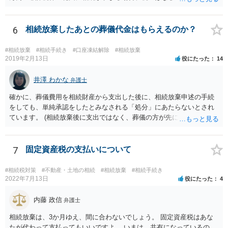
相続放棄すると、600万円の枠が一つ減ります。よって、4800万円の
範囲となります。 一般的には、全員で相続する方が税金はお得です。
また、全員で相続しても、話し合いの結果、親がすべて相続と決める
6
相続放棄したあとの葬儀代金はもらえるのか？
こともできます。この場合でも相続の非課税枠は、全員で相続した540
0万円分使えます。 父が亡くなり、母が全部相続すると、母から三人
#相続放棄
#相続手続き
#口座凍結解除
#相続放棄
で相続する際は、4800万円が非課税枠となります。 そうすると、母が
2019年2月13日
役にたった
14
亡くなってから相続すると、両親のどちらかが亡くなってから相続す
るより非課税の枠が減少します。 計画的に相続をするのがおすすめと
井澤 わかな
弁護士
いうことになります。これ以外にも気をつける点はあるかもしれませ
確かに、葬儀費用を相続財産から支出した後に、相続放棄申述の手続
んので、一度相談して想定するのがおすすめと思います。
をしても、単純承認をしたとみなされる「処分」にあたらないとされ
ています。 (相続放棄後に支出ではなく、葬儀の方が先に来るのが通常
だと思いますので、葬儀→葬儀費用を相続財産から支出→相続放棄申
述の手続ということだと思いますが) ただ、葬儀費用ならいくらでもよ
いということではなく、身分相応の、社会的儀式として当然認められ
7
固定資産税の支払いについて
る程度の金額に留まると考えた方がよいです。 もし、相続人の皆さん
に葬儀費用を支出する経済力がなく、質素な葬儀を行った費用であれ
#相続税対策
#不動産・土地の相続
#相続放棄
#相続手続き
ば相続財産から支出しても単純承認と認められない可能性が高いの
2022年7月13日
役にたった
4
で、相続放棄申述が受理される可能性も高いと思います。
内藤 政信
弁護士
相続放棄は、3か月ゆえ、間に合わないでしょう。 固定資産税はあな
たが代わって支払ってもいいですよ。 いまは、共有になっているの