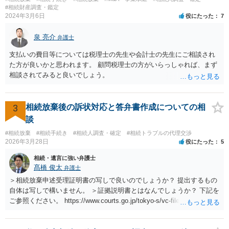
#相続財産調査・鑑定
2024年3月6日
役にたった
7
泉 亮介
弁護士
支払いの費目等については税理士の先生や会計士の先生にご相談され
た方が良いかと思われます。 顧問税理士の方がいらっしゃれば、まず
相談されてみると良いでしょう。
3
相続放棄後の訴状対応と答弁書作成についての相
談
#相続放棄
#相続手続き
#相続人調査・確定
#相続トラブルの代理交渉
2026年3月28日
役にたった
5
相続・遺言に強い弁護士
髙橋 俊太
弁護士
＞相続放棄申述受理証明書の写しで良いのでしょうか？ 提出するもの
自体は写しで構いません。 ＞証拠説明書とはなんでしょうか？ 下記を
ご参照ください。 https://www.courts.go.jp/tokyo-s/vc-files/tokyo-s/file/
14-1kisairei.pdf