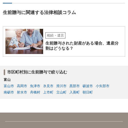
生前贈与に関連する法律相談コラム
相続・遺言
生前贈与された財産がある場合、遺産分
割はどうなる？
市区町村別に生前贈与で絞り込む
富山
富山市
高岡市
魚津市
氷見市
滑川市
黒部市
砺波市
小矢部市
南砺市
射水市
舟橋村
上市町
立山町
入善町
朝日町