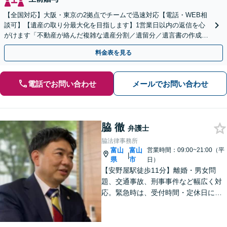
【全国対応】大阪・東京の2拠点でチームで迅速対応【電話・WEB相
談可】【遺産の取り分最大化を目指します】1営業日以内の返信を心
がけます「不動産が絡んだ複雑な遺産分割／遺留分／遺言書の作成・
執行／事業承継など、お任せください」【休日相談あり】
料金表を見る
電話でお問い合わせ
メールでお問い合わせ
脇 徹
弁護士
脇法律事務所
富山
富山
営業時間：09:00~21:00（平
|
県
市
日）
【安野屋駅徒歩11分】離婚・男女問
題、交通事故、刑事事件など幅広く対
応。緊急時は、受付時間・定休日に関
係なくお電話ください。お気軽にご相
談ください。【夜間・土日対応可】
【電話相談可】【完全個室】【子連れ