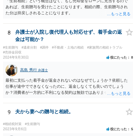
「生前相続」という概念はなく、もし売却金をローンに充当するので
除条件 慈善団体への寄附を予約しつつ、資金不足時は解除できる条項
あれば、生前贈与を受けたことになります。相続の際、生前贈与され
を設定。 などがあり得るかと思われます。
た分は持戻しされることになります。
8
弁護士が入院し復代理人も対応せず、着手金の返
金は可能か？
#生前贈与
#遺産分割
#調停
#不動産・土地の相続
#家族間の相続トラブル
#売掛金回収
2024年9月30日
役にたった
8
高島 秀行
弁護士
最初に支払った着手金が返金されないのはなぜでしょうか？依頼した
仕事が途中でできなくなったのに、返金しなくても良いのでしょう
か？消費者が一方的に不利になる契約は無効ではありませんか？
着手金は、前の弁護士が倒れるまでにやった仕事に応じて清算する義
務があると思います。 倒れた弁護士が所属する弁護士会に相談さ
れた方がよいと思います。 倒れた弁護士は脳梗塞で倒れたようで
9
夫から妻への贈与と相続。
すが、 判断能力があり、復代理を倒れた弁護士の判断で復代理を
選任したのか 即ち、復代理人の選任は有効なのかという問題もあ
#相続税対策
#生前贈与
ると思います。
2023年9月6日
役にたった
5