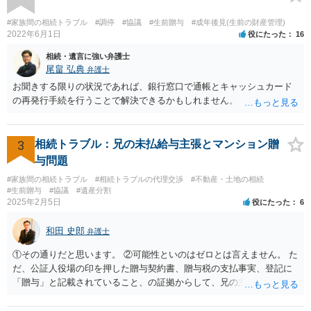
いる施設の問題もありますので、当該地域の地域包括支援センターに
ご相談されるのもひとつの方法です。
#家族間の相続トラブル
#調停
#協議
#生前贈与
#成年後見(生前の財産管理)
2022年6月1日
役にたった
16
相続・遺言に強い弁護士
尾畠 弘典
弁護士
お聞きする限りの状況であれば、銀行窓口で通帳とキャッシュカード
の再発行手続を行うことで解決できるかもしれません。
3
相続トラブル：兄の未払給与主張とマンション贈
与問題
#家族間の相続トラブル
#相続トラブルの代理交渉
#不動産・土地の相続
#生前贈与
#協議
#遺産分割
2025年2月5日
役にたった
6
和田 史郎
弁護士
①その通りだと思います。 ②可能性といのはゼロとは言えません。 た
だ、公証人役場の印を押した贈与契約書、贈与税の支払事実、登記に
「贈与」と記載されていること、の証拠からして、兄の主張は通らな
いようには思います。 ③④その通りだと思います。 話し合いで折り合
わなければ、遺産分割調停を申し立てて進めるのがベターのような気