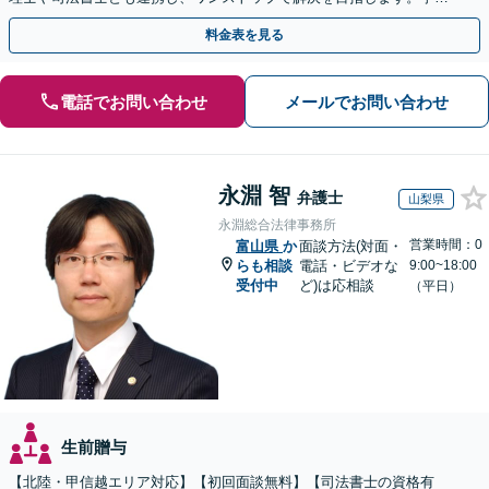
を防ぐためにもぜひご相談ください。【分割払い可】
料金表を見る
電話でお問い合わせ
メールでお問い合わせ
永淵 智
弁護士
山梨県
永淵総合法律事務所
営業時間：0
富山県
か
面談方法(対面・
らも相談
電話・ビデオな
9:00~18:00
受付中
ど)は応相談
（平日）
生前贈与
【北陸・甲信越エリア対応】【初回面談無料】【司法書士の資格有