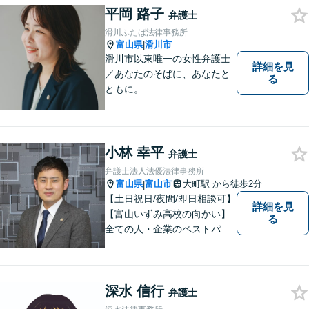
平岡 路子
交渉などの代理人活動を行い
弁護士
ます。顧問契約先の法律相
滑川ふたば法律事務所
談、個人の方の法律相談対応
富山県
滑川市
|
も。
滑川市以東唯一の女性弁護士
詳細を見
／あなたのそばに、あなたと
る
ともに。
小林 幸平
弁護士
弁護士法人法優法律事務所
富山県
富山市
大町駅
から徒歩2分
|
【土日祝日/夜間/即日相談可】
詳細を見
【富山いずみ高校の向かい】
る
全ての人・企業のベストパー
トナーとなることを目指して
います。お気軽にご相談下さ
い。
深水 信行
弁護士