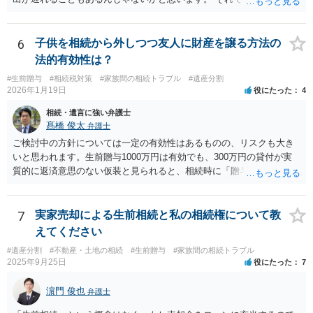
にはなりません。
6
子供を相続から外しつつ友人に財産を譲る方法の
法的有効性は？
#生前贈与
#相続税対策
#家族間の相続トラブル
#遺産分割
2026年1月19日
役にたった
4
相続・遺言に強い弁護士
髙橋 俊太
弁護士
ご検討中の方針については一定の有効性はあるものの、リスクも大き
いと思われます。生前贈与1000万円は有効でも、300万円の貸付が実
質的に返済意思のない仮装と見られると、相続時に「贈与」と評価さ
れ、子から遺留分侵害額請求を受ける可能性があります。 その他の方
法として考えられるものとしては、 ①信託（家族信託・目的信託） 財
産を信託口に移し、受託者（信頼できる友人や専門職）に管理させ、
7
実家売却による生前相続と私の相続権について教
・生存中はあなたの生活費・介護費に優先充当 ・残余を友人や慈善団
えてください
体へ と使途を厳格に指定。相続ではなく信託帰属になるため、子の関
#遺産分割
#不動産・土地の相続
#生前贈与
#家族間の相続トラブル
与を大きく排除できます。 ②遺言＋生命保険の組合せ 生活資金は手元
2025年9月25日
役にたった
7
に残し、余剰資金で受取人を友人・団体にした保険を活用。保険金は
相続財産とは別枠で、遺留分対策にも有効と思われます。 ③負担付死
濵門 俊也
弁護士
因贈与 「介護・見守り等を条件に、死亡時に財産を渡す」契約。条件
不履行なら無効にでき、老後の安心を担保できます。 ④ 寄附予約＋解