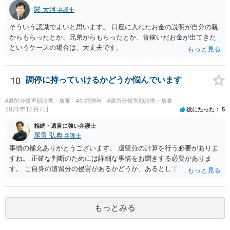
関 大河
弁護士
そういう認識でよいと思います。 口座に入れたお金の説明が自分の親
からもらったとか、兄弟からもらったとか、昔稼いだお金が出てきた
というケースの場合は、大丈夫です。
10
調停に持っていけるかどうか悩んでいます
#遺留分侵害額請求・放棄
#生前贈与
#遺留分侵害額請求・放棄
2021年12月7日
役にたった
5
相続・遺言に強い弁護士
尾畠 弘典
弁護士
事情の補充ありがとうございます。 遺留分の計算を行う必要がありま
すね。 正確な判断のためには詳細な事情をお聞きする必要がありま
す。 ご自身の遺留分の侵害があるかどうか、あるとしてどの程度の金
額となるかを正確に把握されたいのであれば、一度お近くの弁護士に
相談されるのが良いと思います。
もっとみる