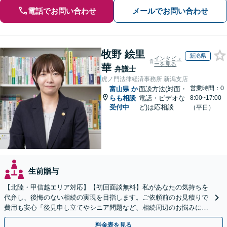
電話でお問い合わせ
メールでお問い合わせ
牧野 絵里
新潟県
インタビュ
ーを見る
華
弁護士
虎ノ門法律経済事務所 新潟支店
営業時間：0
富山県
か
面談方法(対面・
らも相談
電話・ビデオな
8:00~17:00
受付中
ど)は応相談
（平日）
生前贈与
【北陸・甲信越エリア対応】【初回面談無料】私があなたの気持ちを
代弁し、後悔のない相続の実現を目指します。ご依頼前のお見積りで
費用も安心「後見申し立てやシニア問題など、相続周辺のお悩みにも
対処可能」【WEB面談対応】
料金表を見る