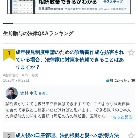
生前贈与の法律Q&Aランキング
1
成年後見制度申請のための診断書作成を妨害され
ている場合、法律家に対策を依頼できることはあ
りますか？
#生前贈与
#DV・暴力
2020年7月22日
役にたった
30
辻村 幸宏
弁護士
診断書がなくても後見申立自体はできますので、このような状況自体
を含めて家裁とご相談いただければと思います。 できる限りのご本人
の判断能力に関する書類（周辺の方の陳述書、医師からの聴取書等）
を整え、家裁の鑑定を経る前提で鑑定費用の予納金を用意し、申立て
をしていただければそこから先は進むのではないかと存じます。 ま
た、Aさんの意向を酌みすぎるあまりに後見申立ができない状況にして
2
成人後の口座管理、法的根拠と親への説得方法