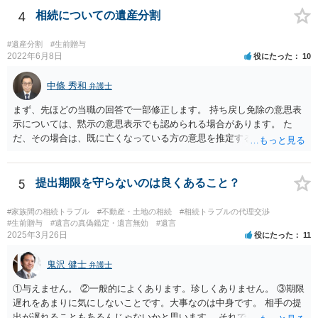
がしますね。
4
相続についての遺産分割
#遺産分割
#生前贈与
2022年6月8日
役にたった
10
中條 秀和
弁護士
まず、先ほどの当職の回答で一部修正します。 持ち戻し免除の意思表
示については、黙示の意思表示でも認められる場合があります。 た
だ、その場合は、既に亡くなっている方の意思を推定することになり
ますので、なかなか立証のハードルは高いと思われます。それゆえ、
持ち戻し免除の意思表示は書面で明確にしておいていただくべきとい
う結論は変わりません。 誤解を与えるような回答でした。失礼しまし
5
提出期限を守らないのは良くあること？
た。 文言については、「〇〇に対する生前贈与による特別受益の持ち
戻しをすべて免除する」というのがオーソドックスなものですが、ご
#家族間の相続トラブル
#不動産・土地の相続
#相続トラブルの代理交渉
心配ならば、弁護士のところに行って、特別受益となりそうな贈与に
#生前贈与
#遺言の真偽鑑定・遺言無効
#遺言
2025年3月26日
役にたった
11
ついて説明した上で、適切な文言についてご相談してみてはいかがで
しょうか。
鬼沢 健士
弁護士
①与えません。 ②一般的によくあります。珍しくありません。 ③期限
遅れをあまりに気にしないことです。大事なのは中身です。 相手の提
出が遅れることもあるんじゃないかと思います。 それでもあなた有利