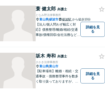
蓑 健太郎
弁護士
となみ野法律事務所
富山県
砺波市
砺波駅
から徒歩10分
|
【法人/個人問わず幅広く対
詳細を見
応】債務整理/離婚/相続/交通
る
事故/債権回収/会社法務など幅
広い知識を活かしご対応しま
す。気軽に相談していただけ
る法律事務所を目指しており
坂木 寿和
ますので、ぜひ一度ご相談く
弁護士
ださい。【JR「砺波駅」10
さかき法律事務所
分】
富山県
富山市
|
【駐車場有】離婚・相続・交
詳細を見
通事故・債務整理事件を数多
る
く取り扱っておりますが、そ
の他も様々な事件に対応して
おります。「相談してよかっ
た」「少しほっとしました」
というお声をいただけるよう