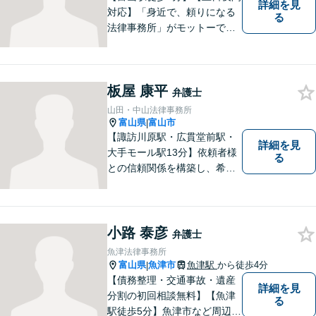
詳細を見
対応】「身近で、頼りになる
る
法律事務所」がモットーで
す。交通事故・刑事事件・離
婚問題を中心に、幅広いお困
りごとに対応していおりま
板屋 康平
す。お悩みになる前に、ご相
弁護士
談ください。【24Hメール受
山田・中山法律事務所
付】
富山県
富山市
|
【諏訪川原駅・広貫堂前駅・
詳細を見
大手モール駅13分】依頼者様
る
との信頼関係を構築し、希望
を尊重した解決になるよう尽
力してまいります。ちょっと
したことでも、ぜひお気軽に
ご相談ください。平日夜間相
小路 泰彦
弁護士
談OK！【複数弁護士在籍】
魚津法律事務所
富山県
魚津市
魚津駅
から徒歩4分
|
【債務整理・交通事故・遺産
詳細を見
分割の初回相談無料】【魚津
る
駅徒歩5分】魚津市など周辺地