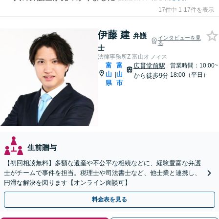
17件中 1-17件を表示
伊藤 建
弁護
インタビューを見
る
士
法律事務所Z 富山オフィス
富
富
広貫堂前駅
営業時間：10:00~
山
山
|
18:00（平日）
から徒歩9分
県
市
生前贈与
【初回相談無料】多額な遺産や不公平な相続などに、経験豊富な弁護
士がチームで事件を担当。税理士や司法書士など、他士業と連携し、
円滑な解決を図ります【オンライン面談可】
料金表を見る