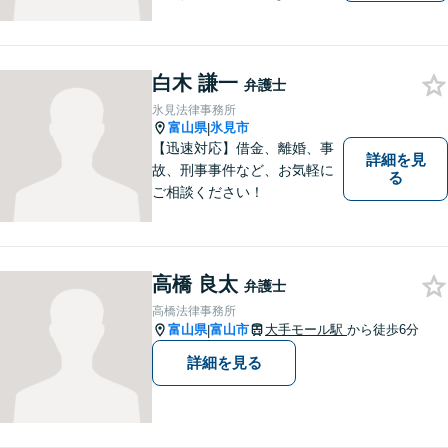
域に密着した法律事務所で
す。お気軽にご相談ください
ませ。
白木 謙一
弁護士
氷見法律事務所
富山県
氷見市
|
【迅速対応】借金、離婚、事
詳細を見
故、刑事事件など、お気軽に
る
ご相談ください！
高橋 良太
弁護士
高橋法律事務所
富山県
富山市
大手モール駅
から徒歩6分
|
詳細を見る