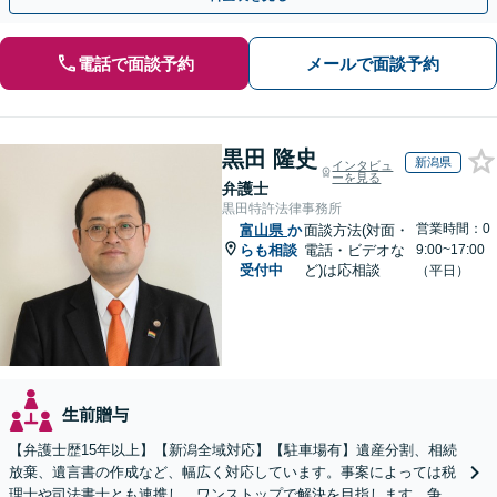
電話で面談予約
メールで面談予約
黒田 隆史
新潟県
インタビュ
ーを見る
弁護士
黒田特許法律事務所
営業時間：0
富山県
か
面談方法(対面・
らも相談
電話・ビデオな
9:00~17:00
受付中
ど)は応相談
（平日）
生前贈与
【弁護士歴15年以上】【新潟全域対応】【駐車場有】遺産分割、相続
放棄、遺言書の作成など、幅広く対応しています。事案によっては税
理士や司法書士とも連携し、ワンストップで解決を目指します。争い