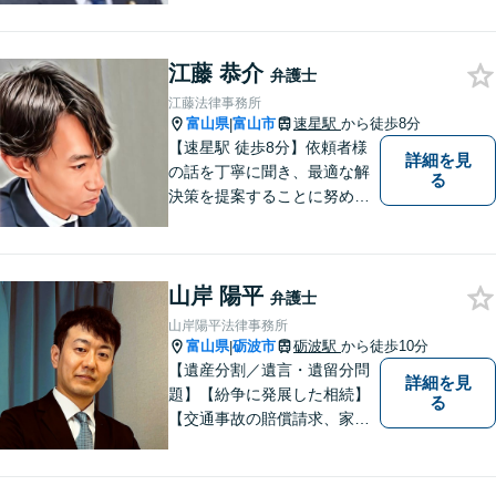
法務など、幅広い分野に対応
しています。あなたのお悩み
江藤 恭介
を解決するため、迅速かつ丁
弁護士
寧にサポートいたします。
江藤法律事務所
【夜間対応可能】
富山県
富山市
速星駅
から徒歩8分
|
【速星駅 徒歩8分】依頼者様
詳細を見
の話を丁寧に聞き、最適な解
る
決策を提案することに努めて
おります。お早めの相談が、
納得のいく解決への第一歩で
す。 まずはお気軽にご相談く
山岸 陽平
ださい。
弁護士
山岸陽平法律事務所
富山県
砺波市
砺波駅
から徒歩10分
|
【遺産分割／遺言・遺留分問
詳細を見
題】【紛争に発展した相続】
る
【交通事故の賠償請求、家族
問題、刑事事件も】【富山県
砺波地域を中心に富山県・石
川県に対応】 訴訟、調停、