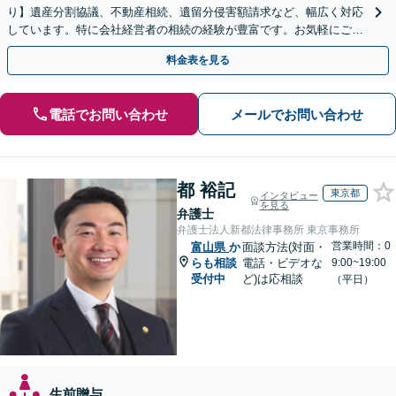
り】遺産分割協議、不動産相続、遺留分侵害額請求など、幅広く対応
しています。特に会社経営者の相続の経験が豊富です。お気軽にご相
談ください。【休日・夜間面談可】【オンライン面談可】
料金表を見る
電話でお問い合わせ
メールでお問い合わせ
都 裕記
東京都
インタビュー
を見る
弁護士
弁護士法人新都法律事務所 東京事務所
営業時間：0
富山県
か
面談方法(対面・
らも相談
電話・ビデオな
9:00~19:00
受付中
ど)は応相談
（平日）
生前贈与