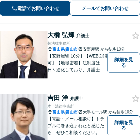
相談可】
電話でお問い合わせ
メールでお問い合わせ
大橋 弘輝
弁護士
菊法律事務所
富山県
富山市
安野屋駅
から徒歩10分
|
【安野屋駅 10分】【WEB面談
詳細を見
可】【地域密着】法制度は
る
日々進化しており、弁護士に
も柔軟かつ迅速な対応が求め
られる時代です。 電子化やAI
の活用が進む中でも、依頼者
吉田 洋
の声にしっかり耳を傾ける姿
弁護士
勢は変わりません。
木下法律事務所
富山県
富山市
大手モール駅
から徒歩10分
|
【電話・メール相談可】トラ
詳細を見
ブルに巻き込まれたと感じた
る
ら、ぜひご相談ください。離
婚・相続・刑事・労働・企業