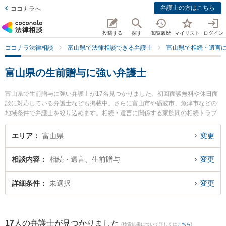
弁護士の方はこちら
ココナラへ
投稿する
探す
閲覧履歴
マイリスト
ログイン
ココナラ法律相談
富山県で法律相談できる弁護士
富山県で相続・遺言
富山県の生前贈与に強い弁護士
富山県で生前贈与に強い弁護士が17名見つかりました。初回面談無料や休日面
談に対応している弁護士なども掲載中。さらに富山市や砺波市、魚津市などの
地域条件で弁護士を絞り込めます。相続・遺言に関係する家族間の相続トラブ
ルや認知症の相続、遺産分割等の細かな分野での絞り込み検索もでき便利で
す。特に法律事務所Z 富山オフィスの伊藤 建弁護士や脇法律事務所の脇 徹弁護
エリア
富山県
変更
士、菊法律事務所の大橋 弘輝弁護士のプロフィール情報や弁護士費用、強みな
どが注目されています。『富山県で土日や夜間に発生した生前贈与のトラブル
相談内容
相続・遺言、生前贈与
変更
を今すぐに弁護士に相談したい』『生前贈与のトラブル解決の実績豊富な近く
の弁護士を検索したい』『初回相談無料で生前贈与を法律相談できる富山県内
の弁護士に相談予約したい』などでお困りの相談者さんにおすすめです。
詳細条件
未選択
変更
17
人の弁護士が見つかりました
(検索結果について詳しくは
こちら
)