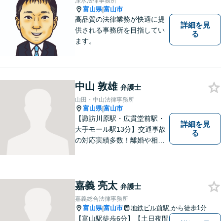
深水法律事務所
富山県
富山市
|
高品質の法律業務が快適に提
詳細を見
供される事務所を目指してい
る
ます。
中山 敦雄
弁護士
山田・中山法律事務所
富山県
富山市
|
【諏訪川原駅・広貫堂前駅・
詳細を見
大手モール駅13分】交通事故
る
の対応実績多数！離婚や相続
のご相談もしやすいアットホ
ームな雰囲気。一人で悩みを
抱える前に、私と一緒に最善
策がないか考えてみません
嘉義 亮太
弁護士
か？【複数弁護士在籍】
嘉義総合法律事務所
富山県
富山市
地鉄ビル前駅
から徒歩1分
|
【富山駅徒歩6分】【土日夜間