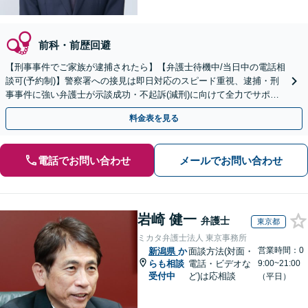
前科・前歴回避
【刑事事件でご家族が逮捕されたら】【弁護士待機中/当日中の電話相
談可(予約制)】警察署への接見は即日対応のスピード重視、逮捕・刑
事事件に強い弁護士が示談成功・不起訴(減刑)に向けて全力でサポー
トします。【加害者側の相談専門】
料金表を見る
電話でお問い合わせ
メールでお問い合わせ
岩崎 健一
弁護士
東京都
ミカタ弁護士法人 東京事務所
営業時間：0
新潟県
か
面談方法(対面・
らも相談
電話・ビデオな
9:00~21:00
受付中
ど)は応相談
（平日）