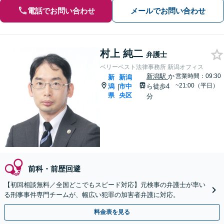
電話でお問い合わせ
メールでお問い合わせ
村上 純二
弁護士
ベリーベスト法律事務所 新潟オフィス
新潟駅
か
営業時間：09:30
新
新潟
~21:00（平日）
潟
市中
ら徒歩4
|
県
央区
分
前科・前歴回避
【初回相談無料／全国どこでもスピード対応】元検事の弁護士が率い
る刑事事件専門チームが、幅広い犯罪の加害者弁護に対応。
料金表を見る