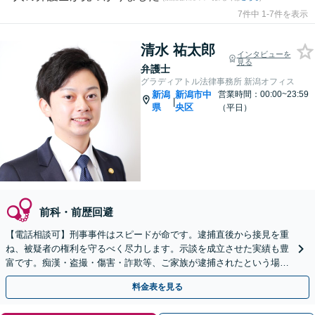
7件中 1-7件を表示
清水 祐太郎
インタビューを
見る
弁護士
グラディアトル法律事務所 新潟オフィス
新潟
新潟市中
営業時間：00:00~23:59
|
県
央区
（平日）
前科・前歴回避
【電話相談可】刑事事件はスピードが命です。逮捕直後から接見を重
ね、被疑者の権利を守るべく尽力します。示談を成立させた実績も豊
富です。痴漢・盗撮・傷害・詐欺等、ご家族が逮捕されたという場
合、一刻も早くお電話ください。
料金表を見る