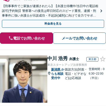
【刑事事件でご家族が逮捕されたら】【弁護士待機中/当日中の電話相
談可(予約制)】警察署への接見は即日対応のスピード重視、逮捕・刑
事事件に強い弁護士が示談成功・不起訴(減刑)に向けて全力でサポー
トします。【加害者側の相談専門】
料金表を見る
電話でお問い合わせ
メールでお問い合わせ
中川 浩秀
弁護士
東京都
東京スタートアップ法律事務所
営業時間：0
新潟県
か
面談方法(対面・
らも相談
電話・ビデオな
6:30~22:00
受付中
ど)は応相談
（平日）