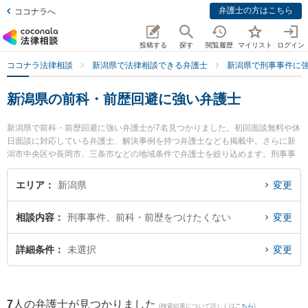
弁護士の方はこちら
ココナラへ
投稿する
探す
閲覧履歴
マイリスト
ログイン
ココナラ法律相談
新潟県で法律相談できる弁護士
新潟県で刑事事件に
新潟県の前科・前歴回避に強い弁護士
新潟県で前科・前歴回避に強い弁護士が7名見つかりました。初回面談無料や休
日面談に対応している弁護士、解決事例を持つ弁護士なども掲載中。さらに新
潟市中央区や長岡市、三条市などの地域条件で弁護士を絞り込めます。刑事事
件に関係する加害者側や少年犯罪、再犯・前科あり等の細かな分野での絞り込
み検索もでき便利です。特にグラディアトル法律事務所 新潟オフィスの清水 祐
エリア
新潟県
変更
太郎弁護士やベリーベスト法律事務所 新潟オフィスの村上 純二弁護士、黒田特
許法律事務所の黒田 隆史弁護士のプロフィール情報や弁護士費用、強みなどが
相談内容
刑事事件、前科・前歴をつけたくない
変更
注目されています。『新潟県で土日や夜間に発生した前科・前歴回避のトラブ
ルを今すぐに弁護士に相談したい』『前科・前歴回避のトラブル解決の実績豊
富な近くの弁護士を検索したい』『初回相談無料で前科・前歴回避を法律相談
詳細条件
未選択
変更
できる新潟県内の弁護士に相談予約したい』などでお困りの相談者さんにおす
すめです。
7
人の弁護士が見つかりました
(検索結果について詳しくは
こちら
)