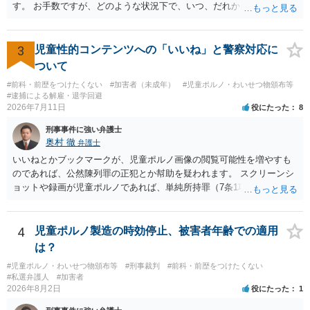
す。 お手数ですが、どのような状況下で、いつ、だれからどのような
経緯で口座の提供を頼まれ開設したか、それによる詐欺等の収益がど
の程度だと聞いているのかということについて、お近くで詳細な法律
相談を受けられたうえで対処方法を探された方がよいと思われます。
3
児童性的コンテンツへの「いいね」と警察対応に
一般論でいえば、任意取り調べの場合、ＩＣレコーダーを持参して取
ついて
り調べ内容を録音することは必須だと考えます。
#前科・前歴をつけたくない
#加害者（未成年）
#児童ポルノ・わいせつ物頒布等
#逮捕による解雇・退学回避
2026年7月11日
役にたった
8
刑事事件に強い弁護士
奥村 徹
弁護士
いいねとかブックマークが、児童ポルノ画像の閲覧可能性を増やすも
のであれば、公然陳列罪の正犯とか幇助を疑われます。 スクリーンシ
ョットや録画が児童ポルノであれば、単純所持罪（7条1項）になりま
す。 いいね・ブックマークが犯罪になるかは微妙ですが、もとの児童
ポルノ画像の陳列者の関連先として、任意で取調を受けた人はいま
す。 snsのサーバー凍結の具体的理由はわかりませんが、児童ポルノ
4
児童ポルノ製造の時効停止、被害者年齢での適用
であれば、日本警察に連絡されて、日本の刑罰法規に触れる点があれ
は？
ば、捜査を受けることがあります。
#児童ポルノ・わいせつ物頒布等
#刑事裁判
#前科・前歴をつけたくない
#私選弁護人
#加害者
2026年8月2日
役にたった
1