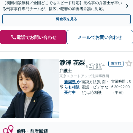
【初回相談無料／全国どこでもスピード対応】元検事の弁護士が率い
る刑事事件専門チームが、幅広い犯罪の加害者弁護に対応。
料金表を見る
電話でお問い合わせ
メールでお問い合わせ
瀧澤 花梨
東京都
インタビュ
ーを見る
弁護士
東京スタートアップ法律事務所
営業時間：0
新潟県
か
面談方法(対面・
らも相談
電話・ビデオな
6:30~22:00
受付中
ど)は応相談
（平日）
前科・前歴回避