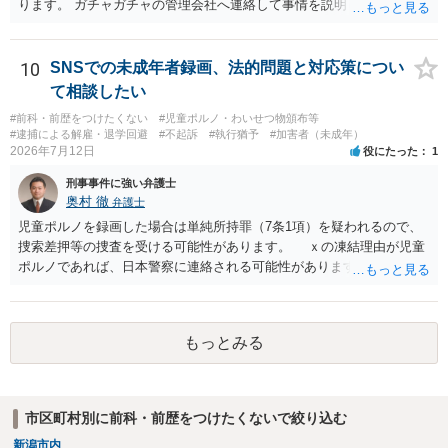
ります。 ガチャガチャの管理会社へ連絡して事情を説明して一個返還
するか、一回分の追加料金を支払って取得するのが良いと思います。
あるいは管理会社がお金は不要かつ返還不要との申し出があれば取得
しても問題ありません。
10
SNSでの未成年者録画、法的問題と対応策につい
て相談したい
#前科・前歴をつけたくない
#児童ポルノ・わいせつ物頒布等
#逮捕による解雇・退学回避
#不起訴
#執行猶予
#加害者（未成年）
2026年7月12日
役にたった
1
刑事事件に強い弁護士
奥村 徹
弁護士
児童ポルノを録画した場合は単純所持罪（7条1項）を疑われるので、
捜索差押等の捜査を受ける可能性があります。 ｘの凍結理由が児童
ポルノであれば、日本警察に連絡される可能性があります。 対応と
しては、犯罪を疑われるので、弁護士に相談した上で、画像を消去す
るなり、警察に相談するなり、検討してください
もっとみる
市区町村別に前科・前歴をつけたくないで絞り込む
新潟市内