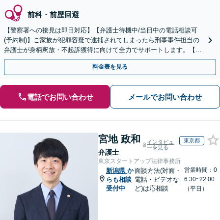
前科・前歴回避
【警察署への接見は即日対応】【弁護士待機中/当日中の電話相談可
(予約制)】ご家族が犯罪容疑で逮捕されてしまったら刑事事件担当の
弁護士が身柄釈放・不起訴獲得に向けて全力でサポートします。【毎
月100名以上の相談実績】【全国対応】
料金表を見る
電話でお問い合わせ
メールでお問い合わせ
宮地 政和
東京都
インタビュ
ーを見る
弁護士
東京スタートアップ法律事務所
営業時間：0
新潟県
か
面談方法(対面・
らも相談
電話・ビデオな
6:30~22:00
受付中
ど)は応相談
（平日）