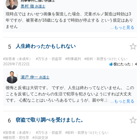
刑事事件に強い弁護士
奥村 徹
弁護士
現時点では わいせつ画像を製造した場合、児童ポルノ製造は時効は3
年ですが、被害者が18歳になるまで時効が停止する という規定はあり
ません
5
人生終わったかもしれない
#加害者（未成年）
#万引き・窃盗罪
#刑事裁判
#前科・前歴をつけたくない
2026年7月22日
役にたった
4
瀬戸 伸一
弁護士
後悔と反省は大切です。 ですが、人生は終わってなどいません。 この
ことを反省してこれからの生活で犯罪を犯さないようにすれば大丈夫
です。 心配なことはいろいろあるでしょうが、親や年上の兄弟や信頼
できる人（先生など）に心配事を相談すると心が落ち着くと思いま
す。
6
窃盗で取り調べを受けました。
#加害者（未成年）
#万引き・窃盗罪
#前科・前歴をつけたくない
#横領罪・背任罪
#示談交渉