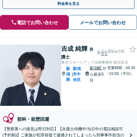
料金表を見る
電話でお問い合わせ
メールでお問い合わせ
吉成 純輝
弁
インタビューを
見る
護士
東京スタートアップ法律事務所 新潟支店
新潟駅
か
営業時間：06:30
新
新潟
~22:00（平日）
潟
市中
ら徒歩5
|
県
央区
分
前科・前歴回避
【警察署への接見は即日対応】【弁護士待機中/当日中の電話相談可
(予約制)】ご家族が犯罪容疑で逮捕されてしまったら刑事事件担当の