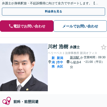
弁護士が身柄釈放・不起訴獲得に向けて全力でサポートします。【毎
月100名以上の相談実績】【新潟エリア対応】
料金表を見る
電話でお問い合わせ
メールでお問い合わせ
川村 浩樹
弁護士
ベリーベスト法律事務所 新潟オフィス
新潟駅
か
営業時間：09:30
新
新潟
~21:00（平日）
潟
市中
ら徒歩4
|
県
央区
分
前科・前歴回避