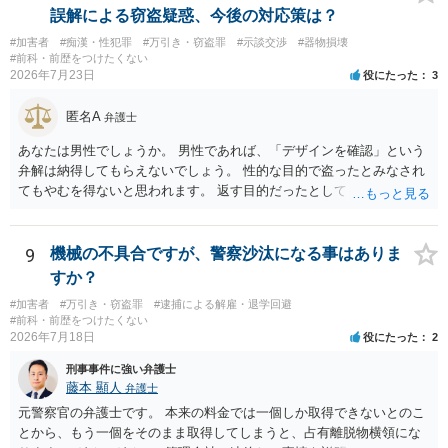
終わる可能性が高いかと存じます。 以上ご参考までに。
誤解による窃盗疑惑、今後の対応策は？
#加害者
#痴漢・性犯罪
#万引き・窃盗罪
#示談交渉
#器物損壊
#前科・前歴をつけたくない
2026年7月23日
役にたった
3
匿名A
弁護士
あなたは男性でしょうか。 男性であれば、「デザインを確認」という
弁解は納得してもらえないでしょう。 性的な目的で盗ったとみなされ
てもやむを得ないと思われます。 返す目的だったとしても、性的な目
的の達成のためだとすれば、一旦、自室にもちかえっている以上、不
法領得の意思は発現しており、窃盗の既遂罪は成立し得まると思われ
ます。 元の場所に戻したのは、前述の目的を遂行する関係上、ばれな
9
機械の不具合ですが、警察沙汰になる事はありま
いように戻したと評価されることになるのではないかと思います。 防
すか？
犯カメラに写っているのがあなたなのかは不明ですが、極めて深刻な
#加害者
#万引き・窃盗罪
#逮捕による解雇・退学回避
事態になっているのは確かです。お早目にご両親などとも相談して、
#前科・前歴をつけたくない
弁護士を依頼の上、示談の方向で動かれるのがよろしいかと思いま
2026年7月18日
役にたった
2
す。
刑事事件に強い弁護士
藤本 顯人
弁護士
元警察官の弁護士です。 本来の料金では一個しか取得できないとのこ
とから、もう一個をそのまま取得してしまうと、占有離脱物横領にな