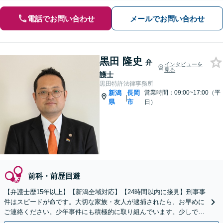
電話でお問い合わせ
メールでお問い合わせ
黒田 隆史
弁
インタビューを
見る
護士
黒田特許法律事務所
新潟
長岡
営業時間：09:00~17:00（平
|
県
市
日）
前科・前歴回避
【弁護士歴15年以上】【新潟全域対応】【24時間以内に接見】刑事事
件はスピードが命です。大切な家族・友人が逮捕されたら、お早めに
ご連絡ください。少年事件にも積極的に取り組んでいます。少しでも
有利な結果を得られるよう尽力いたします。