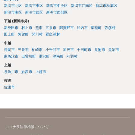
新潟市北区
新潟市東区
新潟市中央区
新潟市江南区
新潟市秋葉区
新潟市南区
新潟市西区
新潟市西蒲区
下越 (新潟市外)
新発田市
村上市
燕市
五泉市
阿賀野市
胎内市
聖籠町
弥彦村
田上町
阿賀町
関川村
粟島浦村
中越
長岡市
三条市
柏崎市
小千谷市
加茂市
十日町市
見附市
魚沼市
南魚沼市
出雲崎町
湯沢町
津南町
刈羽村
上越
糸魚川市
妙高市
上越市
佐渡
佐渡市
ココナラ法律相談について