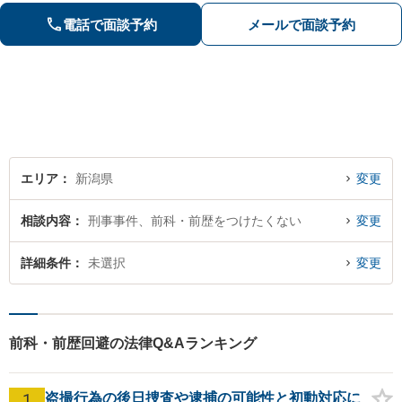
き、気持ちに寄り添いながら法的サポ
電話で面談予約
メールで面談予約
ートをいたします。
エリア
新潟県
変更
相談内容
刑事事件、前科・前歴をつけたくない
変更
詳細条件
未選択
変更
前科・前歴回避の法律Q&Aランキング
1
盗撮行為の後日捜査や逮捕の可能性と初動対応に