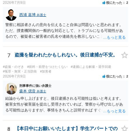
2026年7月9日
役にたった
2
西浦 嘉博
弁護士
警察に相談者さんの意向を伝えること自体は問題ないと思われます。
ただ、捜査機関側の一般的な対応として、トラブルになる可能性があ
るので、被疑者に被害者の氏名や連絡先を教示しないことがあり得ま
す。 その場合、相談者さんが強いて和解や示談の成立を希求されるの
でしたら、弁護士に依頼される必要が生じます。 なお、捜査機関の言
う「横領罪」は、相談の背景に記載されている事情から占有離脱物横
7
盗撮を疑われたかもしれない。後日逮捕が不安。
領罪を指すと思われます。 上記、ご参考ください。
#盗撮・のぞき
#前科・前歴をつけたくない
#逮捕による解雇・退学回避
#冤罪・無実・正当防衛
#加害者
2026年7月9日
役にたった
2
刑事事件に強い弁護士
森本 偲音
弁護士
結論から申し上げますと、後日逮捕される可能性は低いと考えます。
被害女性が被害届を提出し受理されていれば、警察から呼び出しがあ
る可能性はありますが、事情をきちんと説明すれば すぐに逮捕される
ということはないと考えます。 別の卑猥な画像ということですが、こ
の画像が盗撮した画像等であれば別途問題となる可能性はあります
が、被害者が特定できない以上、 立件することは難しく、厳重注意で
8
【本日中にお願いいたします】学生アパートでの