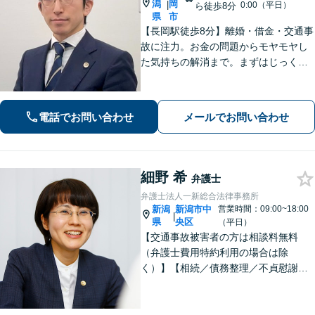
潟
岡
|
0:00（平日）
ら徒歩8分
県
市
【長岡駅徒歩8分】離婚・借金・交通事
故に注力。お金の問題からモヤモヤし
た気持ちの解消まで。まずはじっくり
お話を伺い、気持ちに寄り添いながら
解決をサポートします。【話しやすさ
を大切に／LINE・オンライン相談可】
電話でお問い合わせ
メールでお問い合わせ
細野 希
弁護士
弁護士法人一新総合法律事務所
新潟
新潟市中
営業時間：09:00~18:00
|
県
央区
（平日）
【交通事故被害者の方は相談料無料
（弁護士費用特約利用の場合は除
く）】【相続／債務整理／不貞慰謝料
請求／労災は初回相談無料！】【労
働・雇用／労働災害は事故直後からサ
ポート！】あなたのお話を丁寧に聞