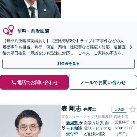
前科・前歴回避
【無罪判決獲得実績あり】【恵比寿駅8分】ライブドア事件などの大
規模事件も担当。暴行・窃盗・薬物・性犯罪など幅広く対応。逮捕直
後の即日接見・示談交渉も迅速に対応し、ご本人・ご家族の不安を最
小限に抑えます。【初回相談可能】【WEB面談可能】
料金表を見る
電話でお問い合わせ
メールでお問い合わせ
表 剛志
弁護士
大阪府
東京スタートアップ法律事務所 高槻支店
営業時間：0
新潟県
か
面談方法(対面・
らも相談
電話・ビデオな
6:30~22:00
受付中
ど)は応相談
（平日）