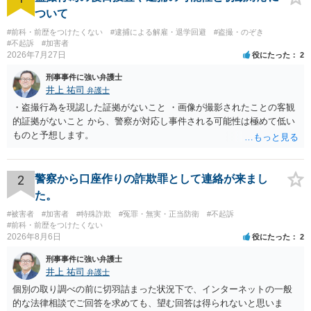
ついて
#前科・前歴をつけたくない
#逮捕による解雇・退学回避
#盗撮・のぞき
#不起訴
#加害者
2026年7月27日
役にたった
2
刑事事件に強い弁護士
井上 祐司
弁護士
・盗撮行為を現認した証拠がないこと ・画像が撮影されたことの客観
的証拠がないこと から、警察が対応し事件される可能性は極めて低い
ものと予想します。
2
警察から口座作りの詐欺罪として連絡が来まし
た。
#被害者
#加害者
#特殊詐欺
#冤罪・無実・正当防衛
#不起訴
#前科・前歴をつけたくない
2026年8月6日
役にたった
2
刑事事件に強い弁護士
井上 祐司
弁護士
個別の取り調べの前に切羽詰まった状況下で、インターネットの一般
的な法律相談でご回答を求めても、望む回答は得られないと思いま