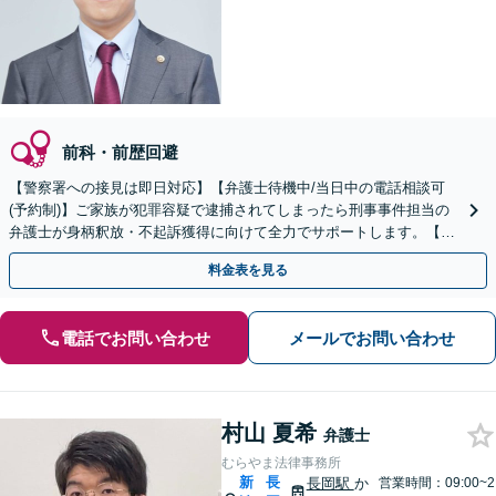
前科・前歴回避
【警察署への接見は即日対応】【弁護士待機中/当日中の電話相談可
(予約制)】ご家族が犯罪容疑で逮捕されてしまったら刑事事件担当の
弁護士が身柄釈放・不起訴獲得に向けて全力でサポートします。【毎
月100名以上の相談実績】【全国対応】
料金表を見る
電話でお問い合わせ
メールでお問い合わせ
村山 夏希
弁護士
むらやま法律事務所
新
長
長岡駅
か
営業時間：09:00~2