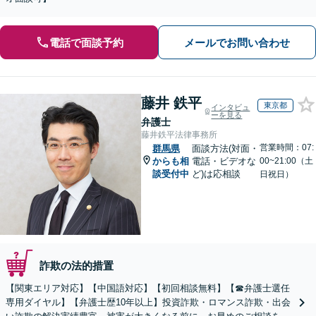
電話で面談予約
メールでお問い合わせ
藤井 鉄平
東京都
インタビュ
ーを見る
弁護士
藤井鉄平法律事務所
営業時間：07:
群馬県
面談方法(対面・
からも相
電話・ビデオな
00~21:00（土
談受付中
ど)は応相談
日祝日）
詐欺の法的措置
【関東エリア対応】【中国語対応】【初回相談無料】【☎︎弁護士選任
専用ダイヤル】【弁護士歴10年以上】投資詐欺・ロマンス詐欺・出会