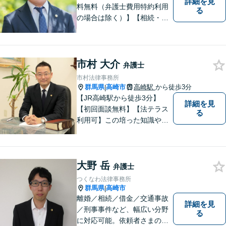
詳細を見
料無料（弁護士費用特約利用
る
の場合は除く）】【相続・債
務整理・不貞慰謝料請求・労
災は相談料初回無料】＼20名
以上の弁護士が所属／チーム
で連携し、問題解決に向けて
市村 大介
弁護士
取り組みます。おひとりで悩
市村法律事務所
まずに、お気軽にお問い合わ
群馬県
高崎市
高崎駅
から徒歩3分
|
せください。
【JR高崎駅から徒歩3分】
詳細を見
【初回面談無料】【法テラス
る
利用可】この培った知識や経
験と、迅速かつ誠実な対応を
礎として、地域社会に貢献し
て参りたいと考えておりま
大野 岳
す。お気軽にご相談くださ
弁護士
い。
つくなわ法律事務所
群馬県
高崎市
|
離婚／相続／借金／交通事故
詳細を見
／刑事事件など、幅広い分野
る
に対応可能。依頼者さまの状