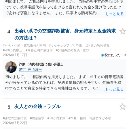
初めまして。 ご相談内容を拝見しました。 当時の相手方の内心は不明
ですが、携帯電話代を払ってあげると言われてお金を受け取っただけ
であれば窃盗になりません。 また、民事上も贈与契約に該当すると思
われるところ、返済の義務はありません。 これ以上のやり取りをせ
ず、可能であればブロックをするようにしてください。 ご不安であれ
ば、最寄りの警察署に相談をしても良いかもしれません。 以上、ご参
4
出会い系での交際詐欺被害、身元特定と返金請求
考になれば幸いです。
の方法は？
#本名・住所・電話番号が不明
#マッチングアプリ詐欺
#詐欺の法的措置
#200万円以上
#内容証明作成送付
#少額訴訟の相談・依頼
2026年7月17日
役にたった
3
詐欺・消費者問題に強い弁護士
若井 亮
弁護士
初めまして。 ご相談内容を拝見しました。 まず、相手方の携帯電話番
号が分かっているのであれば、契約者情報の照会を行い、住民票を取
得することで身元を特定できる可能性はあります。 ただ、他人名義の
携帯電話であるなどした場合には特定に結びつけることは難しいとこ
ろです。 LINEについても、詐欺の事案であれば照会できる可能性はあ
りますが、携帯電話の番号を経由する方法より難しくなります。 身元
5
友人との金銭トラブル
を特定した後は、返金の理屈があるかどうかを確認していきます。 基
本的に贈与に該当する場合には返金請求ができません。 詐欺を含め、
#詐欺の法的措置
#架空請求
#10万円未満
#本名・住所・電話番号が不明
当方に返金の理屈があるかどうかを確認していきます。 さらに、渡し
2026年7月22日
た金額について、裏付けがあるかどうかも精査します。 上記を経て、