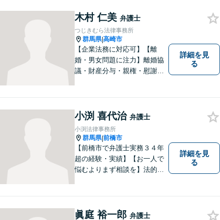
ます。親切丁寧にわかりやす
木村 仁美
くアドバイスを行い、皆さま
弁護士
のニーズに沿った迅速な解決
つじきむら法律事務所
を目指します。
群馬県
高崎市
|
【企業法務に対応可】【離
詳細を見
婚・男女問題に注力】離婚協
る
議・財産分与・親権・慰謝料
請求ならお任せください。女
性ならではの視点から皆様の
お気持ちに寄り添い、納得の
いく解決を目指します。まず
小渕 喜代治
弁護士
はお気軽にご相談を！【駐車
小渕法律事務所
場完備】
群馬県
前橋市
|
【前橋市で弁護士実務３４年
詳細を見
超の経験・実績】【お一人で
る
悩むよりまず相談を】法的ト
ラブルを抱えたあなたに寄り
添い、適格な法的サービスを
提供して、最大限の利益確保
のお手伝いをします。
眞庭 裕一郎
弁護士