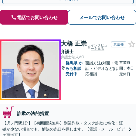
電話でお問い合わせ
メールでお問い合わせ
大橋 正崇
東京都
インタビュ
ーを見る
弁護士
弁護士法人AO
営業時
群馬県
か
面談方法(対面・電
らも相談
話・ビデオなど)は
間：本日
受付中
応相談
定休日
詐欺の法的措置
【虎ノ門駅1分】【初回面談無料】副業詐欺・タスク詐欺に特化！証
拠が少ない場合でも、解決の糸口を探します。【電話・メール・ビデ
オ面談可】