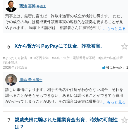
身元の特定、返金の理屈があると判断できるのであれば、まずは交渉
西浦 嘉博
弁護士
からスタートすることになるでしょう。 ご理解のとおり、詐欺である
刑事上は、厳密に言えば、詐欺未遂罪の成立が検討し得ます。 ただ、
ことの立証は簡単ではありません。 刑事事件化が出来るのであれば、
その成立の為には構成要件該当事実の客観的な証拠を要することが見
返金交渉で有利になる可能性がありますが、民事上の詐欺の立証以上
込まれます。 民事上の請求は、相談者さんに損害が生じていない以
に難しいところがあります。 こちらについては、一度、最寄りの警察
上、困難な様に思われます。 より詳細な事項についてお聞きになりた
署に被害相談をするようにしてください。 具体的な見通しに関して
い場合、最寄りの法律事務所での相談を検討ください。 上記、ご参考
は、証拠を拝見する必要があるため、直接弁護士にご相談された方が
ください。
6
Xから繋がりPayPayにて送金、詐欺被害。
良いかと思います。
#ぼったくり被害
#10万円未満
#本名・住所・電話番号が不明
#詐欺の法的措置
#返金請求
2026年7月15日
役にたった
1
川添 圭
弁護士
詳しい事情によります。相手の氏名や住所がわからない場合、それを
調べることがそもそもできない、あるいは調べることができても費用
がかかってしまうことがあり、その場合は確実に費用倒れになりそう
です（調査費用は相手に請求できないのが原則だからです）。
7
親戚夫婦に騙された開業資金出資、時効の可能性
は？