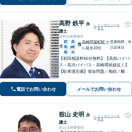
髙野 鉄平
弁
インタビューを
見る
護士
髙野法律事務所
群
高
高崎問屋町駅
か
営業時間：本
馬
崎
|
日定休日
ら徒歩10分
県
市
【初回相談料60分無料】【高前バイパ
ス・高渋バイパス・高崎環状線近く】
【駐車場完備】借金問題／相続／離婚
／刑事事件／交通事故等のご相談に幅
広く対応しております。丁寧なヒアリ
電話でお問い合わせ
メールでお問い合わせ
ングとコミュニケーションを重ねるこ
とを大切にしております【休日・夜間
対応可】
舘山 史明
弁
インタビューを
見る
護士
舘山法律事務所