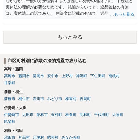
なかなか、一般の方が理解するのは難しい分野の相談です。 手続法と
実体法の理解が必要なためです。 結論からいうと、返品義務の有無
は、実体法上の話であり、 判決文に記載の有無で、返品義務の有無が
左右されることはありません。 ただし、「原告は被告に対し商品を返
品せよ」と判決文に書かれていなくても、 全額支払い判決の前提とし
て、契約不適合責任を理由に契約を解除してれば、 原状回復義務とし
もっとみる
て、相談者さんは、商品の返品義務を負うことになります。 ただし、
訴訟上何等かの形で、返品義務の有無が争われ争点化していたが、 結
論として、返品義務が存在しないというような判断が判決理由中で下
されていれば、 相手は返品請求を再度主張できない可能性はあります
市区町村別に詐欺の法的措置で絞り込む
（信義則による主張制限）。
高崎・藤岡
高崎市
藤岡市
富岡市
安中市
上野村
神流町
下仁田町
南牧村
甘楽町
前橋・桐生
前橋市
桐生市
渋川市
みどり市
榛東村
吉岡町
伊勢崎・太田
伊勢崎市
太田市
館林市
玉村町
板倉町
明和町
千代田町
大泉町
邑楽町
利根・沼田
沼田市
片品村
川場村
昭和村
みなかみ町