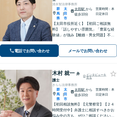
清水智法律事務所
群
太
太田駅
から
営業時間：本
馬
田
|
日定休日
徒歩10分
県
市
【太田市役所近く】【初回ご相談無
料】「話しやすい雰囲気」「豊富な経
験値」が強み【離婚・男女問題】不
貞・精神的苦痛に関する慰謝料はお任
せください【相続遺言】穏便な解決を
電話でお問い合わせ
メールでお問い合わせ
心がけています。交通事故、刑事事
件、医療問題などにも対応【休日の対
応可】
木村 就一
弁
インタビューを
見る
護士
きらら法律事務所
群
太
太田駅
から
営業時間：本
馬
田
|
日定休日
徒歩10分
県
市
【初回相談無料】【元警察官】【２４
時間受付中】弁護士に相談すべきかお
悩み中の方も、ぜひご相談ください