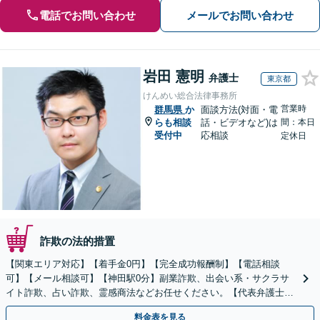
電話でお問い合わせ
メールでお問い合わせ
岩田 憲明
弁護士
東京都
けんめい総合法律事務所
営業時
群馬県
か
面談方法(対面・電
らも相談
話・ビデオなど)は
間：本日
受付中
応相談
定休日
詐欺の法的措置
【関東エリア対応】【着手金0円】【完全成功報酬制】【電話相談
可】【メール相談可】【神田駅0分】副業詐欺、出会い系・サクラサ
イト詐欺、占い詐欺、霊感商法などお任せください。【代表弁護士が
対応】
料金表を見る