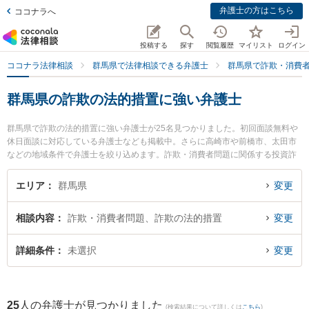
弁護士の方はこちら
ココナラへ
投稿する
探す
閲覧履歴
マイリスト
ログイン
ココナラ法律相談
群馬県で法律相談できる弁護士
群馬県で詐欺・消費
群馬県の詐欺の法的措置に強い弁護士
群馬県で詐欺の法的措置に強い弁護士が25名見つかりました。初回面談無料や
休日面談に対応している弁護士なども掲載中。さらに高崎市や前橋市、太田市
などの地域条件で弁護士を絞り込めます。詐欺・消費者問題に関係する投資詐
欺や副業詐欺、FX詐欺等の細かな分野での絞り込み検索もでき便利です。特に
石原・関・猿谷法律事務所 高崎オフィスの猪俣 有未弁護士や髙野法律事務所の
エリア
群馬県
変更
髙野 鉄平弁護士、舘山法律事務所の舘山 史明弁護士のプロフィール情報や弁護
士費用、強みなどが注目されています。『群馬県で土日や夜間に発生した詐欺
相談内容
詐欺・消費者問題、詐欺の法的措置
変更
の法的措置のトラブルを今すぐに弁護士に相談したい』『詐欺の法的措置のト
ラブル解決の実績豊富な近くの弁護士を検索したい』『初回相談無料で詐欺の
法的措置を法律相談できる群馬県内の弁護士に相談予約したい』などでお困り
詳細条件
未選択
変更
の相談者さんにおすすめです。
25
人の弁護士が見つかりました
(検索結果について詳しくは
こちら
)