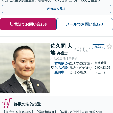
い詐欺の解決実績豊富。被害が大きくなる前に、お早めのご相談を。
セカンドオピニオン・オンラインの対応も可能
料金表を見る
電話でお問い合わせ
メールでお問い合わせ
佐久間 大
東京都
インタビュ
ーを見る
地
弁護士
大地総合法律事務所
営業時間：0
群馬県
か
面談方法(対面・
らも相談
電話・ビデオな
0:00~23:55
受付中
ど)は応相談
（土日）
詐欺の法的措置
【何度でも相談無料】【電話相談可】【年間2万件以上の圧倒的な相