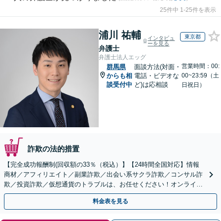
25件中 1-25件を表示
浦川 祐輔
東京都
インタビュ
ーを見る
弁護士
弁護士法人エッグ
営業時間：00:
群馬県
面談方法(対面・
からも相
電話・ビデオな
00~23:59（土
談受付中
ど)は応相談
日祝日）
詐欺の法的措置
【完全成功報酬制(回収額の33％（税込）】【24時間全国対応】情報
商材／アフィリエイト／副業詐欺／出会い系サクラ詐欺／コンサル詐
欺／投資詐欺／仮想通貨のトラブルは、お任せください！オンライン
のみで解決も可能！
料金表を見る