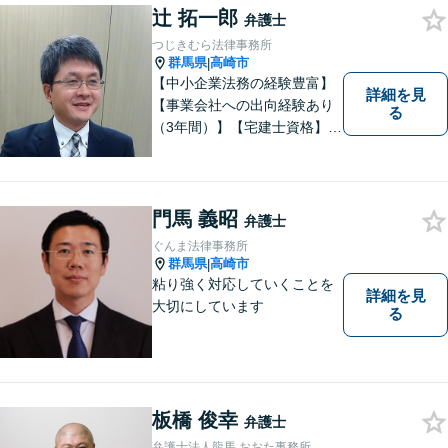
縁を心からお待ちしていま
辻 拓一郎
弁護士
す。
つじきむら法律事務所
群馬県
高崎市
|
【中小企業法務の経験豊富】
詳細を見
【事業会社への出向経験あり
る
（3年間）】【宅建士資格】信
頼・丁寧・研鑽
門馬 義昭
弁護士
ぐんま法律事務所
群馬県
高崎市
|
粘り強く対応していくことを
詳細を見
大切にしています
る
板橋 俊幸
弁護士
弁護士法人龍馬 おおた事務所