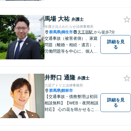
悩みに対して誠意をもって対
応いたします。刑事事件は早
馬場 大祐
めの証拠収集が重要です。お
弁護士
早めにご相談ください【休
弁護士法人わたらせ法律事務所
日・夜間対応可】【完全個
群馬県
桐生市
天王宿駅
から徒歩7分
|
室】
交通事故（被害者側）、家庭
詳細を見
問題（離婚・相続・遺言）、
る
労働問題等を中心に、個人・
中小企業のお客様であればど
のような分野でも対応可能で
す。 結果だけでなくプロセス
井野口 通隆
もご満足いただける質の高い
弁護士
サービスを日々心がけていま
六花アトリエ法律事務所
す。
群馬県
館林市
|
【交通事故・債務整理は初回
詳細を見
相談無料】【WEB・夜間相談
る
対応】 心の花を咲かせること
ができるように、全身全霊を
かけてサポートします。 一期
一会を大事にし、あなたとの