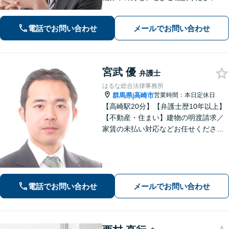
【刑事・離婚・相続・交通事故・企業
法務など】ご相談者さまに寄り添い、
電話でお問い合わせ
メールでお問い合わせ
きめ細やかな対応で、スピーディーに
最良の解決を目指します【土日・夜間
相談可能】。
宮武 優
弁護士
はるな総合法律事務所
群馬県
高崎市
営業時間：本日定休日
|
【高崎駅20分】【弁護士歴10年以上】
【不動産・住まい】建物の明渡請求／
家賃の未払い対応などお任せくださ
い。強制執行の経験も豊富です。【離
婚・男女問題】相談者さまのお気持ち
に寄り添ってサポートいたします。お
気軽にご相談ください。
電話でお問い合わせ
メールでお問い合わせ