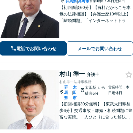
群馬県
高崎市
営業時間：本日定休日
|
【初回面談60分】【有料だからこそ本
気の法律相談】【弁護士歴10年以上】
「離婚問題」「インターネットトラブ
ル」「交通事故」「相続」「企業法
務」はお任せください！冷静・緻密・
そして大胆に、オーダーメイドの弁護
を展開します【高崎駅徒歩15分】
電話でお問い合わせ
メールでお問い合わせ
村山 準一
弁護士
村山準一法律事務所
群
太
太田駅
から
営業時間：本
馬
田
|
日定休日
徒歩6分
県
市
【初回相談30分無料】【東武太田駅徒
歩6分】交通事故・離婚・相続問題に豊
富な実績。一人ひとりに合った解決方
法で納得できる解決を目指します。依
頼者ファーストで迅速対応。企業法務