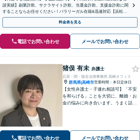
談実績】副業詐欺、サクラサイト詐欺、当選金詐欺、支援金詐欺に関
することならお任せください！パラリーガル在籍&迅速対応【浜松町
駅1分】※結婚詐欺・ロマンス詐欺に関するご相談はお断り
料金表を見る
電話でお問い合わせ
メールでお問い合わせ
猪俣 有未
弁護士
石原・関・猿谷法律事務所 高崎オフィス
群馬県
高崎市
営業時間：本日定休日
|
【女性弁護士・子連れ相談可】「不安
を和らげる」ことを大切に、離婚・お
金の悩みに向き合います。うまく話せ
なくても大丈夫です。状況の整理から
ご一緒します【高崎・完全個室・駐車
場無料】
電話でお問い合わせ
メールでお問い合わせ