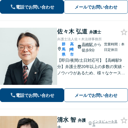
もご相談ください。
電話でお問い合わせ
メールでお問い合わせ
佐々木 弘道
弁護士
弁護士法人佐々木法律事務所
群
高
高崎駅
から
営業時間：本
馬
崎
|
日定休日
徒歩9分
県
市
【即日/夜間/土日対応可】【高崎駅9
分】弁護士歴20年以上の多数の実績・
ノウハウがあるため、様々なケースで
の解決実績があります。複雑な案件の
場合には、在籍する弁護士複数名の経
験・ノウハウを活かして共同して取り
電話でお問い合わせ
メールでお問い合わせ
組んでいきます。
清水 智
弁護
インタビューを見
る
士