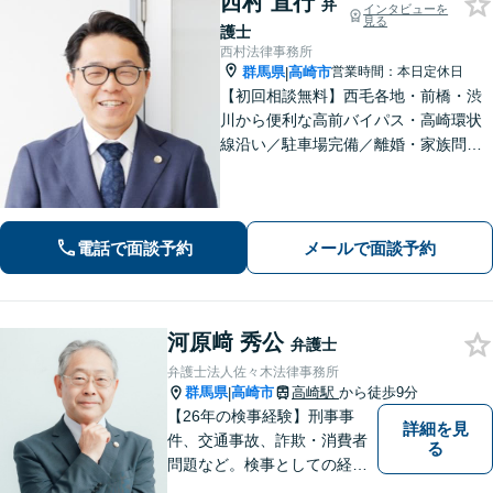
西村 直行
弁
インタビューを
見る
護士
西村法律事務所
群馬県
高崎市
営業時間：本日定休日
|
【初回相談無料】西毛各地・前橋・渋
川から便利な高前バイパス・高崎環状
線沿い／駐車場完備／離婚・家族問
題・男女問題のお悩み・不安を解決／
オーダーメイドの解決「相続問題の解
決実績豊富」／法改正・最新情報に敏
感にアンテナを張り正しい手続で遺産
電話で面談予約
メールで面談予約
分割を実現
河原﨑 秀公
弁護士
弁護士法人佐々木法律事務所
群馬県
高崎市
高崎駅
から徒歩9分
|
【26年の検事経験】刑事事
詳細を見
件、交通事故、詐欺・消費者
る
問題など。検事としての経験
を活かし、ご依頼者さまのお