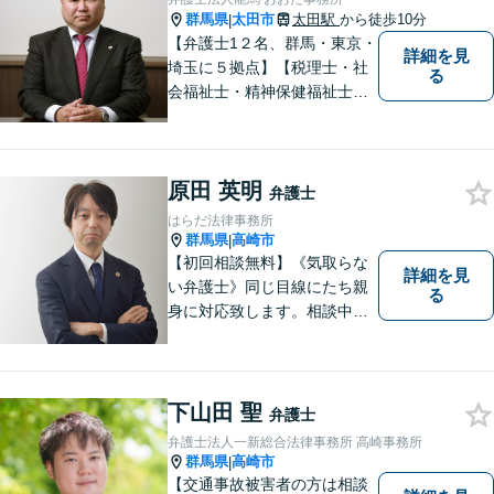
群馬県
太田市
太田駅
から徒歩10分
|
【弁護士1２名、群馬・東京・
詳細を見
埼玉に５拠点】【税理士・社
る
会福祉士・精神保健福祉士が
所属】 【介護・福祉事業者の
サポートに注力】【土曜・夜
間相談可能】【出張相談可
原田 英明
能】
弁護士
はらだ法律事務所
群馬県
高崎市
|
【初回相談無料】《気取らな
詳細を見
い弁護士》同じ目線にたち親
る
身に対応致します。相談中も
会話の中に自然と微笑みが生
まれるような雰囲気を大切に
しております。お気軽にお問
い合わせください。
下山田 聖
弁護士
弁護士法人一新総合法律事務所 高崎事務所
群馬県
高崎市
|
【交通事故被害者の方は相談