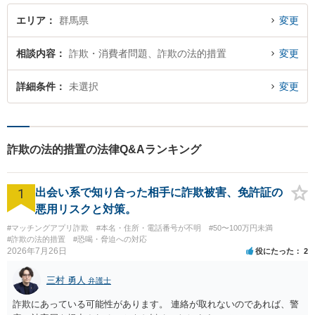
談ください。
エリア
群馬県
変更
相談内容
詐欺・消費者問題、詐欺の法的措置
変更
詳細条件
未選択
変更
詐欺の法的措置の法律Q&Aランキング
1
出会い系で知り合った相手に詐欺被害、免許証の
悪用リスクと対策。
#マッチングアプリ詐欺
#本名・住所・電話番号が不明
#50〜100万円未満
#詐欺の法的措置
#恐喝・脅迫への対応
2026年7月26日
役にたった
2
三村 勇人
弁護士
詐欺にあっている可能性があります。 連絡が取れないのであれば、警