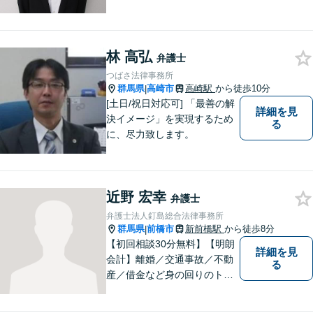
況を十分にヒアリングし、あ
らゆる観点から解決策をご提
案してまいります。お気軽に
ご相談ください。【完全個
林 高弘
弁護士
室】【専用駐車場あり】
つばさ法律事務所
群馬県
高崎市
高崎駅
から徒歩10分
|
[土日/祝日対応可] 「最善の解
詳細を見
決イメージ」を実現するため
る
に、尽力致します。
近野 宏幸
弁護士
弁護士法人釘島総合法律事務所
群馬県
前橋市
新前橋駅
から徒歩8分
|
【初回相談30分無料】【明朗
詳細を見
会計】離婚／交通事故／不動
る
産／借金など身の回りのトラ
ブルに豊富な実績と経験あ
り！お早めのご相談が望まれ