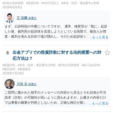
#詐欺の法的措置
#投資詐欺
#200万円以上
#本名・住所・電話番号が判明
2026年8月9日
王 宣麟
弁護士
まず、公訴時効の中断についてですが、 通常、検察官が「既に」起訴
した後、裁判所が起訴状を送達しようとしている段階で、被告人が捜
査・裁判を免れる目的で逃げ隠れし、そのため起訴状を有効に送達で
きない場合をいいます。捜査段階で所在不明というだけでは、通常、
この規定によって時効が停止するわけではありません。 その意味で
は、刑事事件化するという部分ではややハードルが高いように見受け
8
出金アプリでの投資詐欺に対する法的措置への対
られます。 他方で、相手方の住所等が特定できているのであれば、民
応方法は？
事事件として、損害賠償請求や貸金返還請求等により、裁判所を通じ
#投資詐欺
#本名・住所・電話番号が判明
#詐欺の法的措置
#振り込め詐欺
て返金を求める方法も考えられますが、結局は相手方に資力があるか
#架空請求
#悪徳商法
否かにより結論が分かれます。
2026年7月28日
川添 圭
弁護士
ご質問に書かれた相手のメッセージの内容から見るとそれ自体が不当
請求（詐欺）の可能性が高いように思われますが、お書きの内容だけ
では事案の概要が判然としないため、正確な検討が難しいです。例え
ば、最寄りの消費生活センターや自治体の無料法律相談等で、実際の
画面を見て貰いながらアドバイスう受けた方が確実です。