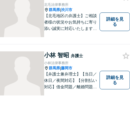
北毛法律事務所
群馬県
渋川市
|
【北毛地区の弁護士】ご相談
詳細を見
者様の状況やお気持ちに寄り
る
添い誠実に対応いたします。
法律トラブルでお困りの方の
強い味方として丁寧に迅速に
対応します
小林 智昭
弁護士
小林法律事務所
群馬県
藤岡市
|
【弁護士兼弁理士】【当日／
詳細を見
休日／夜間対応】【分割払い
る
対応】借金問題／離婚問題／
相続問題／企業法務など弁護
士業務も、特許／商標登録／
意匠登録など弁理士業務も、
幅広く対応。地域に根ざした
法律事務所／特許事務所を目
指しています。お気軽にご相