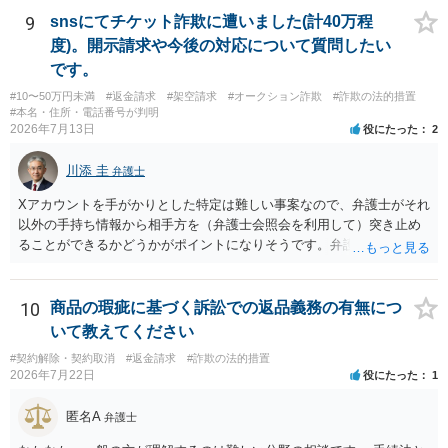
9
snsにてチケット詐欺に遭いました(計40万程
度)。開示請求や今後の対応について質問したい
です。
#10〜50万円未満
#返金請求
#架空請求
#オークション詐欺
#詐欺の法的措置
#本名・住所・電話番号が判明
2026年7月13日
役にたった
2
川添 圭
弁護士
Xアカウントを手がかりとした特定は難しい事案なので、弁護士がそれ
以外の手持ち情報から相手方を（弁護士会照会を利用して）突き止め
ることができるかどうかがポイントになりそうです。弁護士による調
査で特定が難しい可能性もあるため、警察への被害届出も同時進行さ
せることになるでしょう。見通しについては、実際の資料等を弁護士
に検討してもらう必要があると思います。弁護士費用は自由化されて
10
商品の瑕疵に基づく訴訟での返品義務の有無につ
いますので個別に確認いただく必要がありますが、そもそも回収でき
いて教えてください
るかどうかが問題になり得る事案であり、被害額の規模からみると、
#契約解除・契約取消
#返金請求
#詐欺の法的措置
仮に回収できたとしても弁護士費用を差し引いた実質回収分はかなり
2026年7月22日
役にたった
1
少なくなる可能性もあるように思います。
匿名A
弁護士