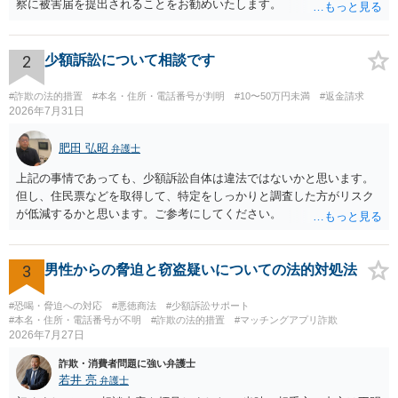
察に被害届を提出されることをお勧めいたします。
2
少額訴訟について相談です
#詐欺の法的措置
#本名・住所・電話番号が判明
#10〜50万円未満
#返金請求
2026年7月31日
肥田 弘昭
弁護士
上記の事情であっても、少額訴訟自体は違法ではないかと思います。
但し、住民票などを取得して、特定をしっかりと調査した方がリスク
が低減するかと思います。ご参考にしてください。
3
男性からの脅迫と窃盗疑いについての法的対処法
#恐喝・脅迫への対応
#悪徳商法
#少額訴訟サポート
#本名・住所・電話番号が不明
#詐欺の法的措置
#マッチングアプリ詐欺
2026年7月27日
詐欺・消費者問題に強い弁護士
若井 亮
弁護士