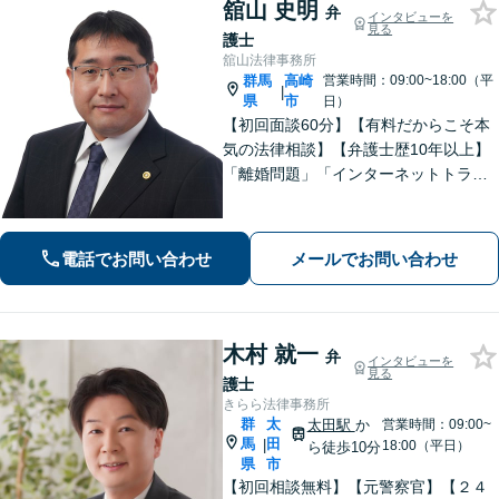
舘山 史明
弁
インタビューを
見る
護士
舘山法律事務所
群馬
高崎
営業時間：09:00~18:00（平
|
県
市
日）
【初回面談60分】【有料だからこそ本
気の法律相談】【弁護士歴10年以上】
「離婚問題」「インターネットトラブ
ル」「交通事故」「相続」「企業法
務」はお任せください！冷静・緻密・
そして大胆に、オーダーメイドの弁護
電話でお問い合わせ
メールでお問い合わせ
を展開します【高崎駅徒歩15分】
木村 就一
弁
インタビューを
見る
護士
きらら法律事務所
群
太
太田駅
か
営業時間：09:00~
馬
田
|
18:00（平日）
ら徒歩10分
県
市
【初回相談無料】【元警察官】【２４