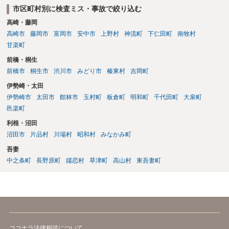
市区町村別に検査ミス・事故で絞り込む
高崎・藤岡
高崎市
藤岡市
富岡市
安中市
上野村
神流町
下仁田町
南牧村
甘楽町
前橋・桐生
前橋市
桐生市
渋川市
みどり市
榛東村
吉岡町
伊勢崎・太田
伊勢崎市
太田市
館林市
玉村町
板倉町
明和町
千代田町
大泉町
邑楽町
利根・沼田
沼田市
片品村
川場村
昭和村
みなかみ町
吾妻
中之条町
長野原町
嬬恋村
草津町
高山村
東吾妻町
ココナラ法律相談について