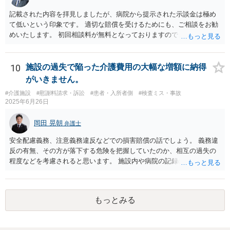
記載された内容を拝見しましたが、病院から提示された示談金は極め
て低いという印象です。 適切な賠償を受けるためにも、ご相談をお勧
めいたします。 初回相談料が無料となっておりますので、お問い合わ
せいただければと存じます。
10
施設の過失で陥った介護費用の大幅な増額に納得
がいきません。
#介護施設
#慰謝料請求・訴訟
#患者・入所者側
#検査ミス・事故
2025年6月26日
岡田 晃朝
弁護士
安全配慮義務、注意義務違反などでの損害賠償の話でしょう。 義務違
反の有無、その方が落下する危険を把握していたのか、相互の過失の
程度などを考慮されると思います。 施設内や病院の記録の取得が必要
なのはおっしゃる通りですが、書き換えのリスクがある場合は、相手
には会えて連絡せずに、証拠保全の手続きの検討も必要です（不意打
ちで、事務所内の証拠を押さえます。ただし費用が掛かりますし、あ
もっとみる
る程度証拠が事務所にあること、証拠の特定が出来なければなりませ
ん）。