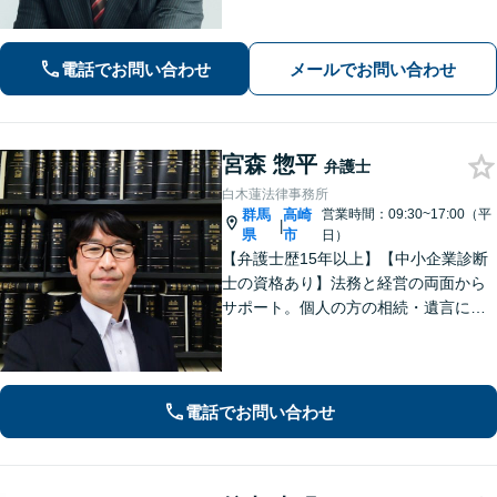
の解決実績があります。複雑な案件の
場合には、在籍する弁護士複数名の経
験・ノウハウを活かして共同して取り
電話でお問い合わせ
メールでお問い合わせ
組んでいきます。
宮森 惣平
弁護士
白木蓮法律事務所
群馬
高崎
営業時間：09:30~17:00（平
|
県
市
日）
【弁護士歴15年以上】【中小企業診断
士の資格あり】法務と経営の両面から
サポート。個人の方の相続・遺言にも
対応。【セカンドオピニオン対応可】
事業承継やPMI等への助言も可能で
す。法律的な視点だけでなく経営全体
を見渡し、実効性のあるアドバイスを
電話でお問い合わせ
提供。