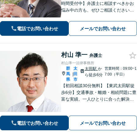
時間受付中】弁護士に相談すべきかお
悩み中の方も、ぜひご相談ください
【刑事・離婚・相続・交通事故・企業
法務など】ご相談者さまに寄り添い、
電話でお問い合わせ
メールでお問い合わせ
きめ細やかな対応で、スピーディーに
最良の解決を目指します【土日・夜間
相談可能】。
村山 準一
弁護士
村山準一法律事務所
群
太
太田駅
か
営業時間：09:00~1
馬
田
|
7:00（平日）
ら徒歩6分
県
市
【初回相談30分無料】【東武太田駅徒
歩6分】交通事故・離婚・相続問題に豊
富な実績。一人ひとりに合った解決方
法で納得できる解決を目指します。依
頼者ファーストで迅速対応。企業法務
もご相談ください。
電話でお問い合わせ
メールでお問い合わせ