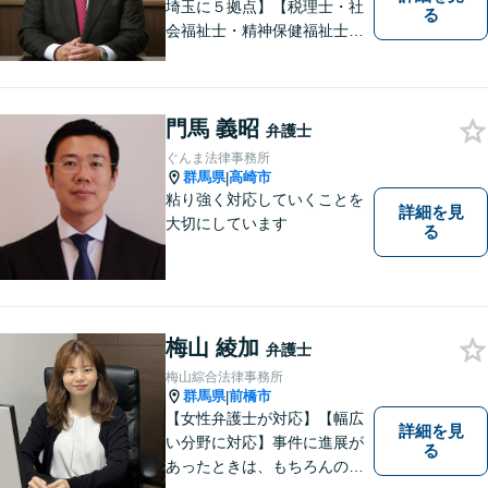
埼玉に５拠点】【税理士・社
る
会福祉士・精神保健福祉士が
所属】 【介護・福祉事業者の
サポートに注力】【土曜・夜
間相談可能】【出張相談可
門馬 義昭
能】
弁護士
ぐんま法律事務所
群馬県
高崎市
|
粘り強く対応していくことを
詳細を見
大切にしています
る
梅山 綾加
弁護士
梅山綜合法律事務所
群馬県
前橋市
|
【女性弁護士が対応】【幅広
詳細を見
い分野に対応】事件に進展が
る
あったときは、もちろんのこ