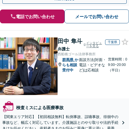
電話でお問い合わせ
メールでお問い合わせ
田中 隼斗
千葉県
インタビュ
ーを見る
弁護士
西船橋ゴール法律事務所
営業時間：0
群馬県
か
面談方法(対面・
らも相談
電話・ビデオな
9:00~20:00
受付中
ど)は応相談
（平日）
検査ミスによる医療事故
【関東エリア対応】【初回相談無料】転倒事故、誤嚥事故、徘徊中の
事故など、幅広く対応しています。介護施設とのやり取りや法的手続
きはお任せください。依頼者さまのお悩みに親身に寄り添い、最善の