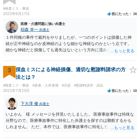
#検査ミス・事故
2022年6月17日
役にたった
16
医療・介護問題に強い弁護士
稲森 幸一
弁護士
１件同種の事件で裁判をやりましたが、一つのポイントは損傷した神
経が正中神経なのか皮神経のような細かな神経なのかという点です。
細かな神経だと損傷しても過失はないという方向に流れる可能性があ
ります。 正中神経損傷であれば、前の先生がおっしゃっているように
過失が認められる可能性がありますので弁護士費用を支払う価値はあ
るかと思います。 頑張ってください。
3
採血ミスによる神経損傷、適切な慰謝料請求の方
法とは？
#検査ミス・事故
#患者・入所者側
#示談
#慰謝料請求・訴訟
2021年7月23日
役にたった
10
下大澤 優
弁護士
いよかん 様 メッセージを拝見いたしました。 医療事故事件は特殊な
分野なので、医療事故事件に特化した弁護士を探すのは難航するかも
しれません。 ただ、本件では、医療事故事件に特化した弁護士でなく
とも対応は可能かと思われます。 医療事故事件で最も難しいのは医師
の過失（医療ミス）の立証なのですが、本件では過失自体には争いが