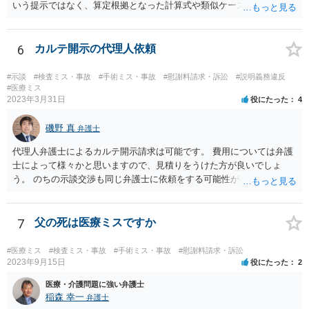
いう提示ではなく、算定根拠となった計算式や類似ケースでの裁判所
の判断、収入資料などを併せて提示するように心掛けてください。 反
面、針刺し事故については医療者側の故意や過失がないと思われるケ
ースが多く、早期解決のためにある程度の減額等があることはやむを
6
カルテ開示の代理人依頼
得ないかとも思います。 病院側の提示があまりにも低額であった場合
などには、弁護士へのご依頼も検討されるべきかと思います。 弁護士
#示談
#検査ミス・事故
#手術ミス・事故
#慰謝料請求・訴訟
#説明義務違反
への依頼が必要になる際に備えて、また現時点でのアドバイス等をも
#医療ミス
2023年3月31日
役にたった
4
らうために、一度法律事務所にご相談されておいても良いかも知れま
せん。
磯野 真
弁護士
代理人弁護士によるカルテ開示請求は可能です。 費用については弁護
士によって様々かと思いますので、見積りをうけた方が良いでしょ
う。 のちの示談交渉も同じ弁護士に依頼をする可能性がある場合に
は、それが必要になった場合の費用のことも含めて、予め相談してお
いたほうが良いと思われます。
7
父の死は医療ミスですか
#医療ミス
#検査ミス・事故
#手術ミス・事故
#慰謝料請求・訴訟
2023年9月15日
役にたった
2
医療・介護問題に強い弁護士
稲森 幸一
弁護士