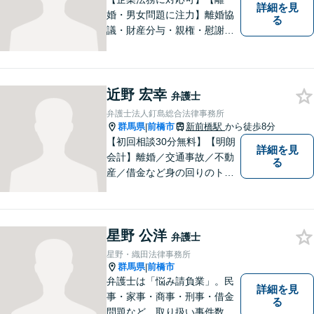
詳細を見
婚・男女問題に注力】離婚協
る
議・財産分与・親権・慰謝料
請求ならお任せください。女
性ならではの視点から皆様の
お気持ちに寄り添い、納得の
いく解決を目指します。まず
近野 宏幸
弁護士
はお気軽にご相談を！【駐車
弁護士法人釘島総合法律事務所
場完備】
群馬県
前橋市
新前橋駅
から徒歩8分
|
【初回相談30分無料】【明朗
詳細を見
会計】離婚／交通事故／不動
る
産／借金など身の回りのトラ
ブルに豊富な実績と経験あ
り！お早めのご相談が望まれ
ます。親切丁寧にわかりやす
星野 公洋
くアドバイスを行い、皆さま
弁護士
のニーズに沿った迅速な解決
星野・織田法律事務所
を目指します。
群馬県
前橋市
|
弁護士は「悩み請負業」。民
詳細を見
事・家事・商事・刑事・借金
る
問題など、取り扱い事件数も