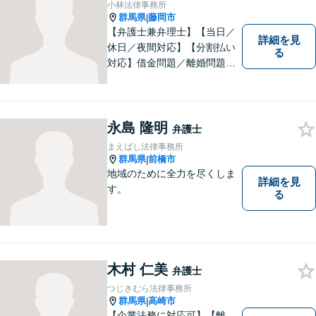
小林法律事務所
群馬県
藤岡市
|
【弁護士兼弁理士】【当日／
詳細を見
休日／夜間対応】【分割払い
る
対応】借金問題／離婚問題／
相続問題／企業法務など弁護
士業務も、特許／商標登録／
意匠登録など弁理士業務も、
幅広く対応。地域に根ざした
永島 隆明
弁護士
法律事務所／特許事務所を目
まえばし法律事務所
指しています。お気軽にご相
群馬県
前橋市
|
談ください。
地域のために全力を尽くしま
詳細を見
す。
る
木村 仁美
弁護士
つじきむら法律事務所
群馬県
高崎市
|
【企業法務に対応可】【離