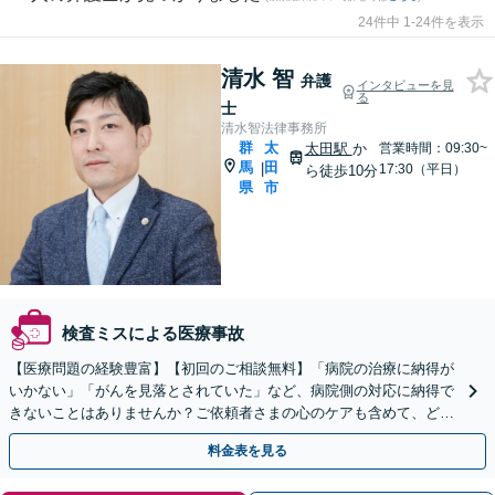
24件中 1-24件を表示
清水 智
弁護
インタビューを見
る
士
清水智法律事務所
群
太
太田駅
か
営業時間：09:30~
馬
田
|
17:30（平日）
ら徒歩10分
県
市
検査ミスによる医療事故
【医療問題の経験豊富】【初回のご相談無料】「病院の治療に納得が
いかない」「がんを見落とされていた」など、病院側の対応に納得で
きないことはありませんか？ご依頼者さまの心のケアも含めて、どん
な案件にも向き合います【休日の対応可能】
料金表を見る