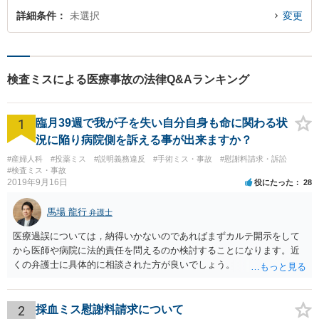
詳細条件
未選択
変更
検査ミスによる医療事故の法律Q&Aランキング
1
臨月39週で我が子を失い自分自身も命に関わる状
況に陥り病院側を訴える事が出来ますか？
#産婦人科
#投薬ミス
#説明義務違反
#手術ミス・事故
#慰謝料請求・訴訟
#検査ミス・事故
2019年9月16日
役にたった
28
馬場 龍行
弁護士
医療過誤については，納得いかないのであればまずカルテ開示をして
から医師や病院に法的責任を問えるのか検討することになります。近
くの弁護士に具体的に相談された方が良いでしょう。
2
採血ミス慰謝料請求について