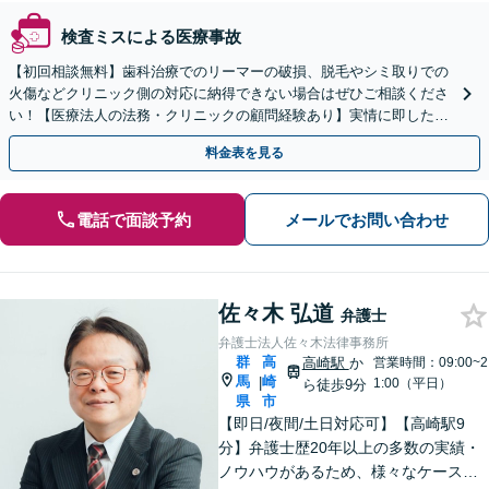
検査ミスによる医療事故
【初回相談無料】歯科治療でのリーマーの破損、脱毛やシミ取りでの
火傷などクリニック側の対応に納得できない場合はぜひご相談くださ
い！【医療法人の法務・クリニックの顧問経験あり】実情に即したア
ドバイスで、納得のできるトラブルの解決を目指します。
料金表を見る
電話で面談予約
メールでお問い合わせ
佐々木 弘道
弁護士
弁護士法人佐々木法律事務所
群
高
高崎駅
か
営業時間：09:00~2
馬
崎
|
1:00（平日）
ら徒歩9分
県
市
【即日/夜間/土日対応可】【高崎駅9
分】弁護士歴20年以上の多数の実績・
ノウハウがあるため、様々なケースで