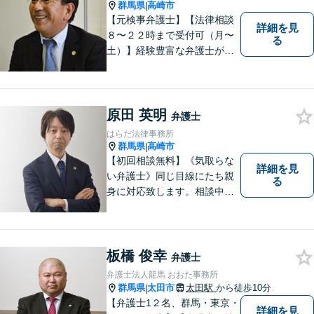
群馬県
高崎市
|
【元検事弁護士】【法律相談
詳細を見
８〜２２時まで受付可（月〜
る
土）】経験豊富な弁護士が事
件の解決をサポートします。
ご依頼者様の悩みやお気持ち
に 共感しつつ、ご依頼者様の
自主性を尊重し、的確に対応
原田 英明
弁護士
致します。
はらだ法律事務所
群馬県
高崎市
|
【初回相談無料】《気取らな
詳細を見
い弁護士》同じ目線にたち親
る
身に対応致します。相談中も
会話の中に自然と微笑みが生
まれるような雰囲気を大切に
しております。お気軽にお問
い合わせください。
板橋 俊幸
弁護士
弁護士法人龍馬 おおた事務所
群馬県
太田市
太田駅
から徒歩10分
|
【弁護士1２名、群馬・東京・
詳細を見