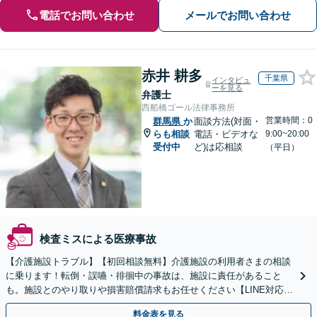
電話でお問い合わせ
メールでお問い合わせ
赤井 耕多
千葉県
インタビュ
ーを見る
弁護士
西船橋ゴール法律事務所
営業時間：0
群馬県
か
面談方法(対面・
らも相談
電話・ビデオな
9:00~20:00
受付中
ど)は応相談
（平日）
検査ミスによる医療事故
【介護施設トラブル】【初回相談無料】介護施設の利用者さまの相談
に乗ります！転倒・誤嚥・徘徊中の事故は、施設に責任があること
も。施設とのやり取りや損害賠償請求もお任せください【LINE対応
可】【夜間・休日面談可】【関東エリア対応】
料金表を見る