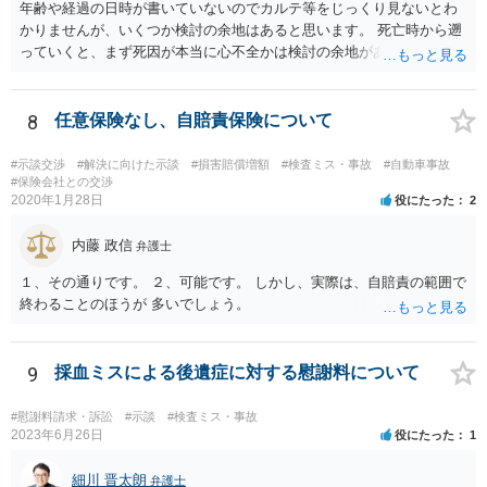
年齢や経過の日時が書いていないのでカルテ等をじっくり見ないとわ
かりませんが、いくつか検討の余地はあると思います。 死亡時から遡
っていくと、まず死因が本当に心不全かは検討の余地があります。腹
痛の原因はなんだったのか。次に心不全だったとして、その治療をど
こまでしたのか、またしたとして死亡を防げたのかどうかという因果
関係の問題もあります。 さらに遡ると、C病院の手術に問題はなかっ
8
任意保険なし、自賠責保険について
たのか、そもそも手術をする必要があったのかも気になります。その
前は問題なさそうですが、転院が多いのでそんなに転院が必要だった
#示談交渉
#解決に向けた示談
#損害賠償増額
#検査ミス・事故
#自動車事故
のかも一応は検討材料だと思います。 いずれにしてもお近くの弁護士
#保険会社との交渉
2020年1月28日
役にたった
2
にカルテ等を持って行って相談されたらいかがでしょうか。 頑張って
ください。
内藤 政信
弁護士
１、その通りです。 ２、可能です。 しかし、実際は、自賠責の範囲で
終わることのほうが 多いでしょう。
9
採血ミスによる後遺症に対する慰謝料について
#慰謝料請求・訴訟
#示談
#検査ミス・事故
2023年6月26日
役にたった
1
細川 晋太朗
弁護士