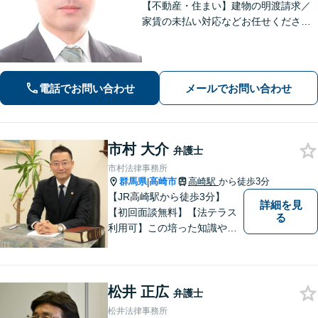
【不動産・住まい】建物の明渡請求／
家賃の未払い対応などお任せくださ
い。強制執行の経験も豊富です。【離
婚・男女問題】相談者さまのお気持ち
に寄り添ってサポートいたします。お
気軽にご相談ください。
電話でお問い合わせ
メールでお問い合わせ
市村 大介
弁護士
市村法律事務所
群馬県
高崎市
高崎駅
から徒歩3分
|
【JR高崎駅から徒歩3分】
詳細を見
【初回面談無料】【法テラス
る
利用可】この培った知識や経
験と、迅速かつ誠実な対応を
礎として、地域社会に貢献し
て参りたいと考えておりま
松井 正広
す。お気軽にご相談くださ
弁護士
い。
松井法律事務所