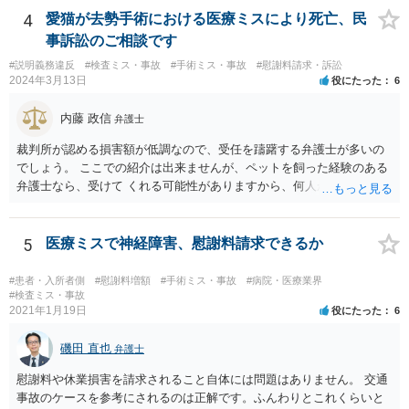
ないため、損害額の立証が主なポイントになります。 損害額に立証に
4
愛猫が去勢手術における医療ミスにより死亡、民
関しては、交通事故事件と同様の発想で考えればよいので、対応でき
事訴訟のご相談です
る弁護士は多いと思います。 今後の交渉については、ご自身で対応さ
#説明義務違反
#検査ミス・事故
#手術ミス・事故
#慰謝料請求・訴訟
れることも可能ではありますが、相手方保険会社は容易に増額に応じ
2024年3月13日
役にたった
6
ない（多少の増額はあり得るとしても、裁判基準での和解は難しい）
と思われます。 弁護士が介入することにより提示額が大きく変わるこ
内藤 政信
弁護士
とは多々あるため、可能であれば弁護士に依頼した上での交渉をお勧
めしたいところです。
裁判所が認める損害額が低調なので、受任を躊躇する弁護士が多いの
でしょう。 ここでの紹介は出来ませんが、ペットを飼った経験のある
弁護士なら、受けて くれる可能性がありますから、何人か問い合わせ
してみることになるでしょう。
5
医療ミスで神経障害、慰謝料請求できるか
#患者・入所者側
#慰謝料増額
#手術ミス・事故
#病院・医療業界
#検査ミス・事故
2021年1月19日
役にたった
6
磯田 直也
弁護士
慰謝料や休業損害を請求されること自体には問題はありません。 交通
事故のケースを参考にされるのは正解です。ふんわりとこれくらいと