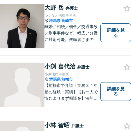
す。 結果だけでなくプロセス
大野 岳
もご満足いただける質の高い
弁護士
サービスを日々心がけていま
つくなわ法律事務所
す。
群馬県
高崎市
|
離婚／相続／借金／交通事故
詳細を見
／刑事事件など、幅広い分野
る
に対応可能。依頼者さまの状
況を十分にヒアリングし、あ
らゆる観点から解決策をご提
案してまいります。お気軽に
ご相談ください。【完全個
小渕 喜代治
弁護士
室】【専用駐車場あり】
小渕法律事務所
群馬県
前橋市
|
【前橋市で弁護士実務３４年
詳細を見
超の経験・実績】【お一人で
る
悩むよりまず相談を】法的ト
ラブルを抱えたあなたに寄り
添い、適格な法的サービスを
提供して、最大限の利益確保
のお手伝いをします。
小林 智昭
弁護士