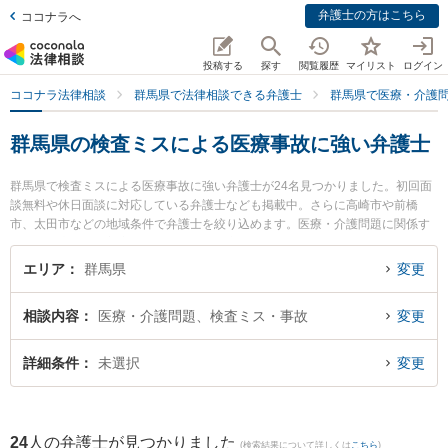
弁護士の方はこちら
ココナラへ
投稿する
探す
閲覧履歴
マイリスト
ログイン
ココナラ法律相談
群馬県で法律相談できる弁護士
群馬県で医療・介護
群馬県の検査ミスによる医療事故に強い弁護士
群馬県で検査ミスによる医療事故に強い弁護士が24名見つかりました。初回面
談無料や休日面談に対応している弁護士なども掲載中。さらに高崎市や前橋
市、太田市などの地域条件で弁護士を絞り込めます。医療・介護問題に関係す
る歯科治療ミスや美容整形のトラブル、産婦人科の訴訟等の細かな分野での絞
り込み検索もでき便利です。特に清水智法律事務所の清水 智弁護士や弁護士法
エリア
群馬県
変更
人佐々木法律事務所の佐々木 弘道弁護士、白木蓮法律事務所の宮森 惣平弁護士
のプロフィール情報や弁護士費用、強みなどが注目されています。『群馬県で
相談内容
医療・介護問題、検査ミス・事故
変更
土日や夜間に発生した検査ミスによる医療事故のトラブルを今すぐに弁護士に
相談したい』『検査ミスによる医療事故のトラブル解決の実績豊富な近くの弁
護士を検索したい』『初回相談無料で検査ミスによる医療事故を法律相談でき
詳細条件
未選択
変更
る群馬県内の弁護士に相談予約したい』などでお困りの相談者さんにおすすめ
です。
24
人の弁護士が見つかりました
(検索結果について詳しくは
こちら
)