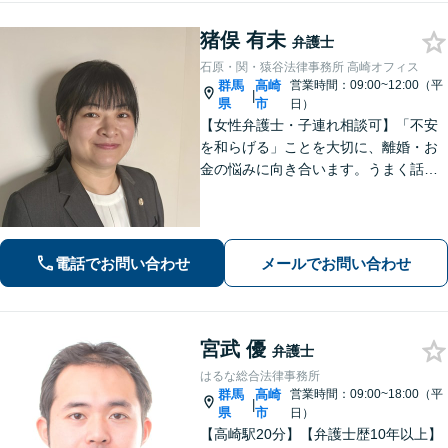
猪俣 有未
弁護士
石原・関・猿谷法律事務所 高崎オフィス
群馬
高崎
営業時間：09:00~12:00（平
|
県
市
日）
【女性弁護士・子連れ相談可】「不安
を和らげる」ことを大切に、離婚・お
金の悩みに向き合います。うまく話せ
なくても大丈夫です。状況の整理から
ご一緒します【高崎・完全個室・駐車
場無料】
電話でお問い合わせ
メールでお問い合わせ
宮武 優
弁護士
はるな総合法律事務所
群馬
高崎
営業時間：09:00~18:00（平
|
県
市
日）
【高崎駅20分】【弁護士歴10年以上】