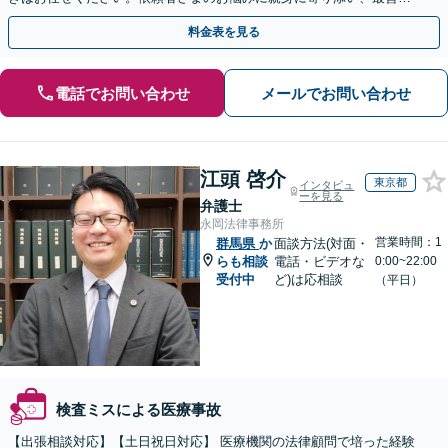
結果が得られるように尽力いたします。
料金表を見る
電話でお問い合わせ
メールでお問い合わせ
江頭 啓介
東京都
インタビュ
ーを見る
弁護士
永岡法律事務所
営業時間：1
群馬県
か
面談方法(対面・
らも相談
電話・ビデオな
0:00~22:00
受付中
ど)は応相談
（平日）
検査ミスによる医療事故
【出張相談対応】【土日祝日対応】 医療機関の法律顧問で培った経験