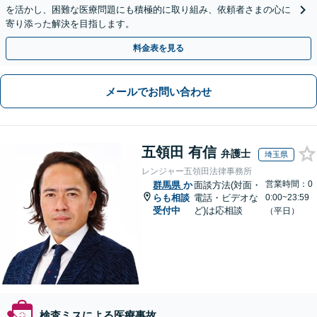
を活かし、困難な医療問題にも積極的に取り組み、依頼者さまの心に
寄り添った解決を目指します。
料金表を見る
メールでお問い合わせ
五領田 有信
弁護士
埼玉県
レンジャー五領田法律事務所
営業時間：0
群馬県
か
面談方法(対面・
らも相談
電話・ビデオな
0:00~23:59
受付中
ど)は応相談
（平日）
検査ミスによる医療事故