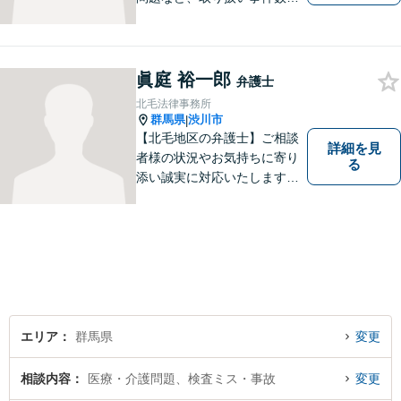
多くスタッフの経験も豊富で
す。私たちがご相談をお受け
する業務に限定はありません
ので、相談すべきかどうかで
眞庭 裕一郎
弁護士
迷わずにお気軽にご相談くだ
北毛法律事務所
さい。
群馬県
渋川市
|
【北毛地区の弁護士】ご相談
詳細を見
者様の状況やお気持ちに寄り
る
添い誠実に対応いたします。
法律トラブルでお困りの方の
強い味方として丁寧に迅速に
対応します
エリア
群馬県
変更
相談内容
医療・介護問題、検査ミス・事故
変更