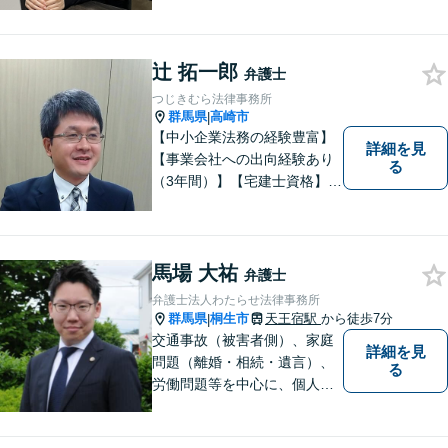
と、事件に進展がなかったと
しても、定期的にご連絡する
ように心がけております。ご
相談者様のお話を丁寧にお聞
辻 拓一郎
弁護士
きし、常にご依頼者様に寄り
つじきむら法律事務所
添った弁護活動をしておりま
群馬県
高崎市
|
す。
【中小企業法務の経験豊富】
詳細を見
【事業会社への出向経験あり
る
（3年間）】【宅建士資格】信
頼・丁寧・研鑽
馬場 大祐
弁護士
弁護士法人わたらせ法律事務所
群馬県
桐生市
天王宿駅
から徒歩7分
|
交通事故（被害者側）、家庭
詳細を見
問題（離婚・相続・遺言）、
る
労働問題等を中心に、個人・
中小企業のお客様であればど
のような分野でも対応可能で