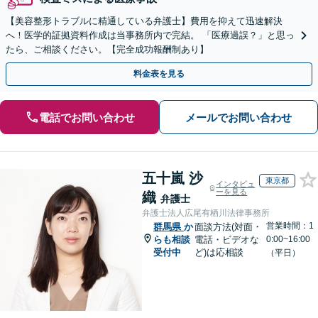
【美容整形トラブルに精通している弁護士】費用を抑えて迅速解決
へ！医学的証拠資料作成は当事務所内で完結。 「医療過誤？」と思っ
たら、ご相談ください。【完全成功報酬制あり】
料金表を見る
電話でお問い合わせ
メールでお問い合わせ
五十嵐 沙
東京都
インタビュ
ーを見る
織
弁護士
弁護士法人広尾有栖川法律事務所
営業時間：1
群馬県
か
面談方法(対面・
らも相談
電話・ビデオな
0:00~16:00
受付中
ど)は応相談
（平日）