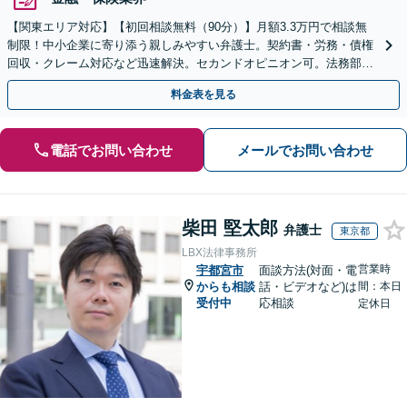
【関東エリア対応】【初回相談無料（90分）】月額3.3万円で相談無
制限！中小企業に寄り添う親しみやすい弁護士。契約書・労務・債権
回収・クレーム対応など迅速解決。セカンドオピニオン可。法務部が
ない企業様の強い味方です。オンライン全国対応。
料金表を見る
電話でお問い合わせ
メールでお問い合わせ
柴田 堅太郎
弁護士
東京都
LBX法律事務所
営業時
宇都宮市
面談方法(対面・電
からも相談
話・ビデオなど)は
間：本日
受付中
応相談
定休日