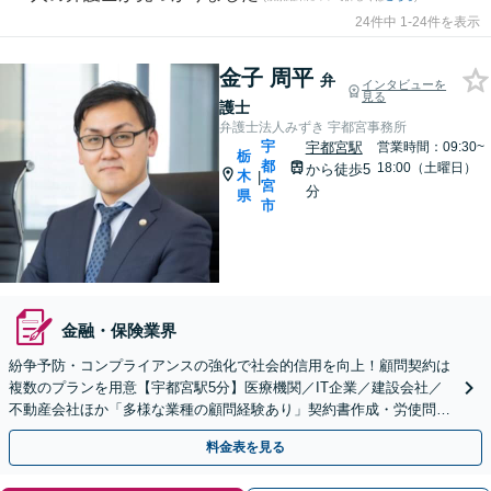
24件中 1-24件を表示
金子 周平
弁
インタビューを
見る
護士
弁護士法人みずき 宇都宮事務所
宇
宇都宮駅
営業時間：09:30~
栃
都
18:00（土曜日）
から徒歩5
木
|
宮
分
県
市
金融・保険業界
紛争予防・コンプライアンスの強化で社会的信用を向上！顧問契約は
複数のプランを用意【宇都宮駅5分】医療機関／IT企業／建設会社／
不動産会社ほか「多様な業種の顧問経験あり」契約書作成・労使問
題・クレーム対応など幅広く【休日・夜間面談可】
料金表を見る