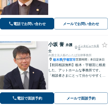
いて、ご相談から交渉・調停・裁判ま
で、どの段階でも適切なサポートが可
能です。
電話でお問い合わせ
メールでお問い合わせ
小坂 誉
弁護
インタビューを見
る
士
弁護士法人栃のふたば法律事務所
栃木県
宇都宮市
営業時間：本日定休日
|
【初回相談無料】栃木・宇都宮に根差
した、アットホームな事務所です。
「相談者さまにとって分かりやすく説
明すること」「必ず何らかの解決策を
お出しすること」を心がけておりま
す。どんなことでも大丈夫。まずはお
気軽にご相談ください【無料駐車場あ
電話で面談予約
メールで面談予約
り】