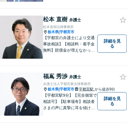
しっかりとお話をお伺いし、
丁寧に説明を行います。 弁護
士業はサービス業であると認
松本 直樹
識し、常に誠実で真摯な対応
弁護士
を心掛けています。【南宇都
松本直樹法律事務所
宮駅5分】
栃木県
宇都宮市
|
【宇都宮の弁護士により交通
詳細を見
事故相談】【相談料・着手金
る
無料】賠償金が増えなかった
場合，報酬はいただきませ
ん。交通事故の被害にあわれ
た方々のお力になりたいとい
う強い思いから，交通事故問
福嶌 秀渉
弁護士
題に積極的に取り組んでいま
弁護士法人宇都宮東法律事務所
す。お気軽にお問い合わせく
栃木県
宇都宮市
宇都宮駅
から徒歩9分
|
ださい。
【宇都宮駅9分】【完全個室で
詳細を見
相談可】【駐車場有】相談者
る
さまの声に真摯に耳を傾け、
状況に応じた最善の解決策を
一緒に考えることを大切にし
ています。 丁寧で的確な対応