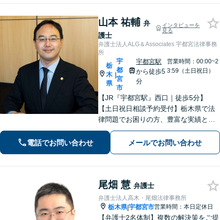
山本 祐輔
弁
インタビューを
見る
護士
弁護士法人ALG＆Associates 宇都宮法律事務
所
宇
宇都宮駅
営業時間：00:00~2
栃
都
3:59（土日祝日）
から徒歩5
木
|
宮
分
県
市
【JR『宇都宮駅』西口｜徒歩5分】
【土日祝日相談予約受付】栃木県で法
律問題でお困りの方、豊富な実績と専
門性を持つ弁護士が、ともに解決を目
指します。どうぞお気軽にご相談くだ
電話でお問い合わせ
メールでお問い合わせ
さい。
尾畑 慧
弁護士
弁護士法人高木・尾畑法律事務所
栃木県
宇都宮市
営業時間：本日定休日
|
【弁護士2名体制】複数の解決策をご提