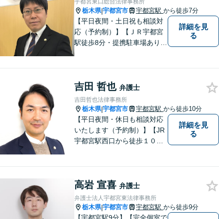
宇都宮東口総合法律事務所
まざまな分野に力を入れてお
栃木県
宇都宮市
宇都宮駅
から徒歩7分
|
ります。
【平日夜間・土日祝も相談対
詳細を見
応（予約制）】【ＪＲ宇都宮
る
駅徒歩8分・提携駐車場あり】
相談者様にとって分かりやす
く、和やかな法律相談を目指
しています。お気軽にお問い
吉田 哲也
合わせください。
弁護士
吉田哲也法律事務所
栃木県
宇都宮市
宇都宮駅
から徒歩10分
|
【平日夜間・休日も相談対応
詳細を見
いたします（予約制）】【JR
る
宇都宮駅西口から徒歩１０
分・事務所ビル１階が駐車場
となっています】相談者様の
お話をしっかりと聞き，丁寧
高岩 宣喜
に対応いたします。ぜひ一度
弁護士
ご相談ください。
弁護士法人宇都宮東法律事務所
栃木県
宇都宮市
宇都宮駅
から徒歩9分
|
【宇都宮駅9分】【完全個室で