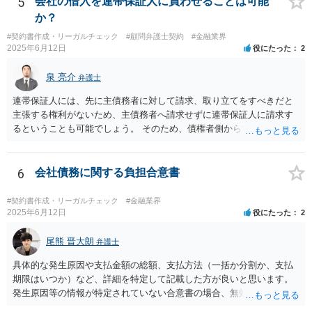
5
会社の借入を連帯保証人に負わせることは可能
いる場合には、会社とのやり取りを保存し、弁護士に相談したうえで
か？
対応なさった方がよいでしょう。
#契約書作成・リーガルチェック
#顧問弁護士契約
#金融業界
2025年6月12日
役にたった
2
泉 亮介
弁護士
連帯保証人には、先に主債務者に対して請求、取り立てをすべきだと
主張する権利がないため、主債務者へ請求せずに連帯保証人に請求す
るということも可能でしょう。 そのため、債権者側からすれば、会社
が払えない場合に連帯保証人に請求できるものではなく、どちらに請
求しても良いものとなります。
6
会社債務に関する負担合意書
#契約書作成・リーガルチェック
#金融業界
2025年6月12日
役にたった
2
尾熊 晋大朗
弁護士
具体的な発生原因や支払金額の総額、支払方法（一括か分割か、支払
期限はいつか）など、詳細を特定して記載した方が良いと思います。
発生原因等の情報が特定されていない合意書の場合、無効になるリス
クがあり得ます。 また、例えば、分割払いの場合の期限の利益喪失条