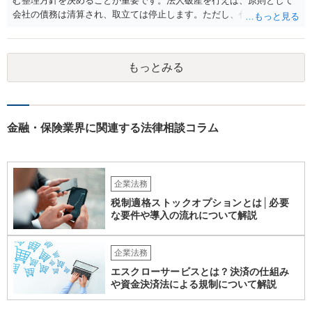
む整理方針を決めることが重要です。法人破産を行えば、原則として
会社の債務は清算され、取立ては停止します。ただし、代表者が連帯
保証をしている場合は、代表者個人の破産も併せて検討が必要になる
ことが多いです。放置すると責任が拡大しやすいため、北海道の法律
事務所で法人破産の実績があるところを探して速やかに相談をして、
もっとみる
資金繰り・雇用・保証の有無を整理した上で進めるのが安全です。イ
ンターネットやココナラだけでなく、北海道の弁護士会などを頼りに
すると見つかりやすいと思います。
金融・保険業界に関連する法律相談コラム
企業法務
税制適格ストックオプションとは│必要
な要件や導入の流れについて解説
企業法務
エスクローサービスとは？決済の仕組み
や資金決済法による規制について解説