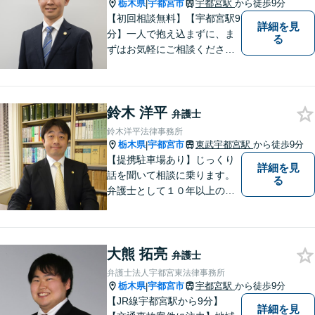
栃木県
宇都宮市
宇都宮駅
から徒歩9分
|
【初回相談無料】【宇都宮駅9
詳細を見
分】一人で抱え込まずに、ま
る
ずはお気軽にご相談くださ
い。【夜間休日対応可能】
鈴木 洋平
弁護士
鈴木洋平法律事務所
栃木県
宇都宮市
東武宇都宮駅
から徒歩9分
|
【提携駐車場あり】じっくり
詳細を見
話を聞いて相談に乗ります。
る
弁護士として１０年以上の経
験をもとに適切なアドバイス
をいたします。ぜひ一度ご相
談ください。
大熊 拓亮
弁護士
弁護士法人宇都宮東法律事務所
栃木県
宇都宮市
宇都宮駅
から徒歩9分
|
【JR線宇都宮駅から9分】
詳細を見