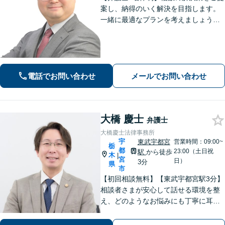
案し、納得のいく解決を目指します。
一緒に最適なプランを考えましょう。
相続／不動産／国際問題など、幅広い
ご相談に対応しています。気がかりな
ことやご要望など、気兼ねなくお話く
ださい【駐車場あり】【当日・夜間・
休日対応】
電話でお問い合わせ
メールでお問い合わせ
大橋 慶士
弁護士
大橋慶士法律事務所
宇
東武宇都宮
営業時間：09:00~
栃
都
23:00（土日祝
駅
から徒歩
木
|
宮
日）
3分
県
市
【初回相談無料】【東武宇都宮駅3分】
相談者さまが安心して話せる環境を整
え、どのようなお悩みにも丁寧に耳を
傾けます「離婚問題：財産分与、養育
費、婚姻費用、複雑な案件にも対応」