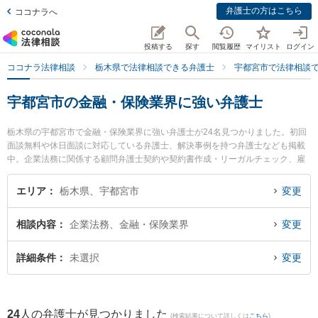
弁護士の方はこちら
ココナラへ
投稿する
探す
閲覧履歴
マイリスト
ログイン
ココナラ法律相談
栃木県で法律相談できる弁護士
宇都宮市で法律相談
宇都宮市の金融・保険業界に強い弁護士
栃木県の宇都宮市で金融・保険業界に強い弁護士が24名見つかりました。初回
面談無料や休日面談に対応している弁護士、解決事例を持つ弁護士なども掲載
中。企業法務に関係する顧問弁護士契約や契約書作成・リーガルチェック、雇
用契約書・就業規則作成等の細かな分野での絞り込み検索もでき便利です。特
に弁護士法人みずき 宇都宮事務所の金子 周平弁護士やベリーベスト法律事務所
エリア
栃木県、宇都宮市
変更
宇都宮オフィスの佐藤 北斗弁護士、稲葉勉法律事務所の染谷 耕平弁護士のプロ
フィール情報や弁護士費用、強みなどが注目されています。『宇都宮市で土日
相談内容
企業法務、金融・保険業界
変更
や夜間に発生した金融・保険業界のトラブルを今すぐに弁護士に相談したい』
『金融・保険業界のトラブル解決の実績豊富な近くの弁護士を検索したい』
『初回相談無料で金融・保険業界を法律相談できる宇都宮市内の弁護士に相談
詳細条件
未選択
変更
予約したい』などでお困りの相談者さんにおすすめです。
24
人の弁護士が見つかりました
(検索結果について詳しくは
こちら
)