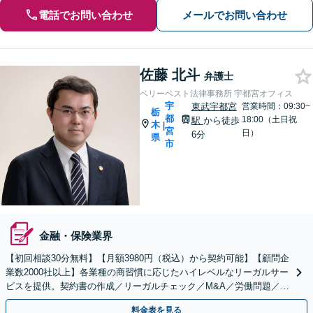
電話でお問い合わせ
メールでお問い合わせ
佐藤 北斗
弁護士
ベリーベスト法律事務所 宇都宮オフィス
宇
東武宇都宮
営業時間：09:30~
栃
都
18:00（土日祝
駅
から徒歩
木
|
宮
日）
6分
県
市
金融・保険業界
【初回相談30分無料】【月額3980円（税込）から契約可能】【顧問企
業数2000社以上】各業種の商習慣に応じたハイレベルなリーガルサー
ビスを提供。契約書の作成／リーガルチェック／M&A／労働問題／知
的財産等、お任せください【他士業連携可能】
料金表を見る