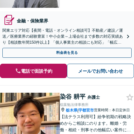
金融・保険業界
関東エリア対応【夜間・電話・オンライン相談可】不動産／建設／運
送／医療業界の経験豊富！中小企業～上場会社まで多数の対応実績あ
り【相談数年間150件以上】「個人事業主の相談にも対応」「幅広い
顧問プランをご用意／従業員・ご家族様の無料相談あり」
料金表を見る
電話で面談予約
メールでお問い合わせ
染谷 耕平
弁護士
稲葉勉法律事務所
栃木県
宇都宮市
営業時間：本日定休日
|
【法テラス利用可】紛争初期の戦略決
めからご相談にのります。離婚・労
働・相続・刑事その他幅広い案件につ