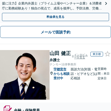
援に注力】企業内弁護士（プライム上場やベンチャー企業）＆消費者
庁に勤務経験あり！独自の視点で、成長を後押し。予防法務、労働問
題、債権回収、コンプラ、会社設立・事業再編等幅広く対応
料金表を見る
メールで面談予約
山田 健正
東京都
インタビュ
ーを見る
弁護士
テンモー法律事務所
営業時
宇都宮市
面談方法(対面・電
からも相談
話・ビデオなど)は
間：本日
受付中
応相談
定休日
金融・保険業界