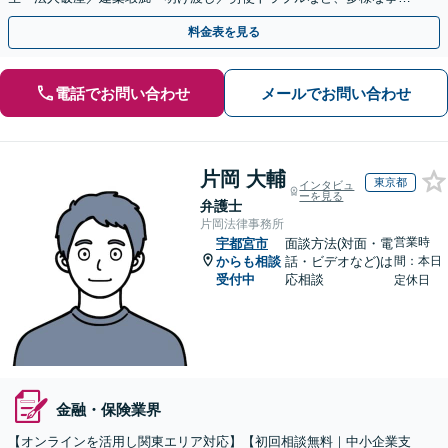
に精通。顧問契約の実績多数【市ケ谷駅2分】【電話相談可】
料金表を見る
電話でお問い合わせ
メールでお問い合わせ
片岡 大輔
東京都
インタビュ
ーを見る
弁護士
片岡法律事務所
営業時
宇都宮市
面談方法(対面・電
からも相談
話・ビデオなど)は
間：本日
受付中
応相談
定休日
金融・保険業界
【オンラインを活用し関東エリア対応】【初回相談無料｜中小企業支