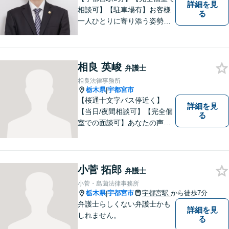
詳細を見
相談可】【駐車場有】お客様
る
一人ひとりに寄り添う姿勢を
大切にしております。 地域の
皆様のお悩みを丁寧にヒアリ
ングし解決までサポートさせ
相良 英峻
ていただきます。「こんなこ
弁護士
とを相談していいのかな」と
相良法律事務所
身構えずに、お気軽にご相談
栃木県
宇都宮市
|
ください。
【桜通十文字バス停近く】
詳細を見
【当日/夜間相談可】【完全個
る
室での面談可】あなたの声を
聞かせてください。親切・丁
寧な対応を心がけておりま
す。 事務所HPもご覧くださ
い。 https://sagara-law-office.j
小菅 拓郎
弁護士
p/
小菅・島薗法律事務所
栃木県
宇都宮市
宇都宮駅
から徒歩7分
|
弁護士らしくない弁護士かも
詳細を見
しれません。
る