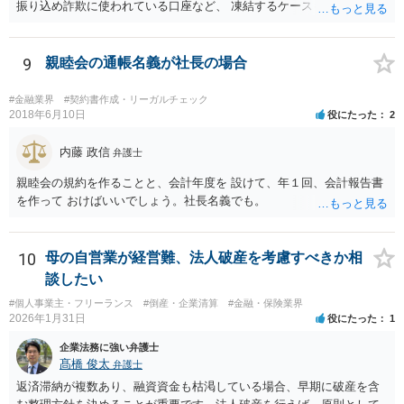
振り込め詐欺に使われている口座など、 凍結するケースもありますの
当該受取人に当該資金を移動させる行為（当該資金を当該受取人に交
で、できるだけ早く行って相談しましょう。
付することにより移動させる行為を除く。）であって、受取人が個人
（事業として又は事業のために受取人となる場合におけるものを除
9
親睦会の通帳名義が社長の場合
く。）であることその他の内閣府令で定める要件を満たすものは、為
替取引に該当するものとする
#金融業界
#契約書作成・リーガルチェック
2018年6月10日
役にたった
2
内藤 政信
弁護士
親睦会の規約を作ることと、会計年度を 設けて、年１回、会計報告書
を作って おけばいいでしょう。社長名義でも。
10
母の自営業が経営難、法人破産を考慮すべきか相
談したい
#個人事業主・フリーランス
#倒産・企業清算
#金融・保険業界
2026年1月31日
役にたった
1
企業法務に強い弁護士
髙橋 俊太
弁護士
返済滞納が複数あり、融資資金も枯渇している場合、早期に破産を含