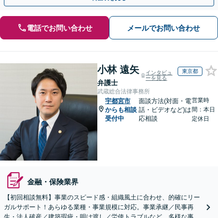
電話でお問い合わせ
メールでお問い合わせ
小林 遠矢
東京都
インタビュ
ーを見る
弁護士
武蔵総合法律事務所
営業時
宇都宮市
面談方法(対面・電
からも相談
話・ビデオなど)は
間：本日
受付中
応相談
定休日
金融・保険業界
【初回相談無料】事業のスピード感・組織風土に合わせ、的確にリー
ガルサポート！あらゆる業種・事業規模に対応。事業承継／民事再
生・法人破産／建築瑕疵・明け渡し／労使トラブルなど、多様な事案