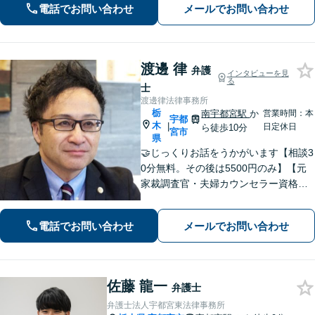
電話でお問い合わせ
メールでお問い合わせ
「相続：遺産分割協議、遺留分侵害請
求、相続放棄などあらゆる問題に対
応」
渡邊 律
弁護
インタビューを見
る
士
渡邊律法律事務所
栃
南宇都宮駅
か
営業時間：本
宇都
木
|
日定休日
ら徒歩10分
宮市
県
🤝じっくりお話をうかがいます【相談3
0分無料。その後は5500円のみ】【元
家裁調査官・夫婦カウンセラー資格あ
り】時間を気にせずじっくりお話をう
かがいます。一人ではどうにもできな
電話でお問い合わせ
メールでお問い合わせ
い、不安やお悩みは、是非、私にゆっ
くりお話しください
佐藤 龍一
弁護士
弁護士法人宇都宮東法律事務所