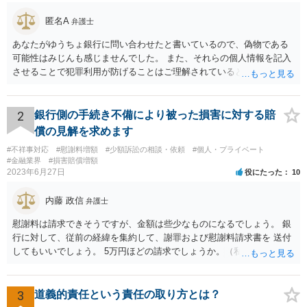
匿名A
弁護士
あなたがゆうちょ銀行に問い合わせたと書いているので、偽物である
可能性はみじんも感じませんでした。 また、それらの個人情報を記入
させることで犯罪利用が防げることはご理解されているとおりです。
結局あなたにはゆうちょ銀行が信用できないという前提があり、弁護
士に同意を求めているだけです。 最初の回答では分かりづらかったの
かもしれませんが、質問にわかりやすく答えると「法的に許される」
2
銀行側の手続き不備により被った損害に対する賠
が答えになります。 補足でアドバイスしておきますと、今私に反論し
償の見解を求めます
てきたその内容をゆうちょ銀行にぶつければいいとおもいます。 もっ
#不祥事対応
#慰謝料増額
#少額訴訟の相談・依頼
#個人・プライベート
とも、ぶつけられたゆうちょ銀行があなたと契約するかは法律上ゆう
#金融業界
#損害賠償増額
ちょ銀行の自由です。
2023年6月27日
役にたった
10
内藤 政信
弁護士
慰謝料は請求できそうですが、金額は些少なものになるでしょう。 銀
行に対して、従前の経緯を集約して、謝罪および慰謝料請求書を 送付
してもいいでしょう。 5万円ほどの請求でしょうか。（私見）
3
道義的責任という責任の取り方とは？