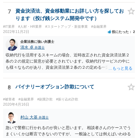
項など、合意書に記載した方が良い文言もありますので、ご注意され
た方が良いです。 合意書など法的な書面は文言によって効果が変わり
7
資金決済法、資金移動業にお詳しい方を探してお
得るので、弁護士にご事情を伝えて直接相談、合意書の作成を依頼す
ります（投げ銭システム開発中です）
ることをお勧めいたします。
#IT業界
#人材・HR業界
#スタートアップ・新規事業
#金融業界
2022年11月2日
役にたった
2
企業法務に強い弁護士
清水 卓
弁護士
収納代行を活用するスキームの場合、近時改正された資金決済法第２
条の２の規定に留意が必要とされています。収納代行サービスの中に
も様々なものがあり、資金決済法第２条の２の定める一定の要件（内
閣府令で定める要件も含む）を満たす場合には、為替取引に該当する
ことが明らかにされました。 この資金決済法第２条の２の定める一
定の要件（内閣府令で定める要件も含む）については、該当条文を見
8
バイナリーオプション詐欺について
るだけではなかなか理解し難いところがあるかと思いますし、この掲
示板で回答するには限界がありますので、この分野に詳しそうな弁護
#被害者
#金融業界
#副業詐欺
#振り込め詐欺
士の方に直接相談なさってみて下さい。 （資金決済法） 第二条の二
2020年4月16日
金銭債権を有する者（以下この条において「受取人」という。）から
の委託、受取人からの金銭債権の譲受けその他これらに類する方法に
村山 大基
弁護士
より、当該金銭債権に係る債務者又は当該債務者からの委託（二以上
急いで警察に行かれるのが良いと思います。 相談者さんのケースでう
の段階にわたる委託を含む。）その他これに類する方法により支払を
まくいくかは断言できないのですが、 一般論としては例えばいわゆる
行う者から弁済として資金を受け入れ、又は他の者に受け入れさせ、