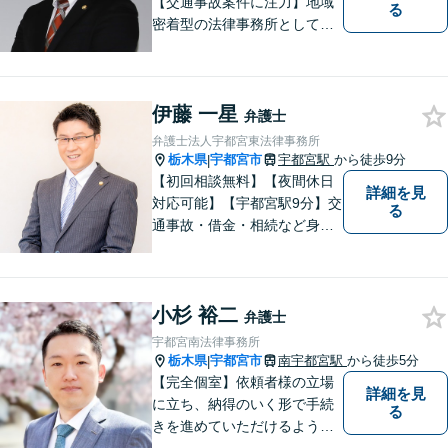
【交通事故案件に注力】地域
る
密着型の法律事務所として、
交通事故/遺産相続/借金・債務
整理/企業法務/離婚・男女問
題/労働問題など幅広い分野に
伊藤 一星
力を入れております。まずは
弁護士
お気軽にご相談ください。
弁護士法人宇都宮東法律事務所
栃木県
宇都宮市
宇都宮駅
から徒歩9分
|
【初回相談無料】【夜間休日
詳細を見
対応可能】【宇都宮駅9分】交
る
通事故・借金・相続など身近
な法的トラブルを多く手がけ
てきました。地域に密着した
弁護士として依頼者の話にじ
小杉 裕二
っくり耳を傾け、まずは不安
弁護士
を取り除いた上で今後の見通
宇都宮南法律事務所
しをわかりやすく説明しま
栃木県
宇都宮市
南宇都宮駅
から徒歩5分
|
す。
【完全個室】依頼者様の立場
詳細を見
に立ち、納得のいく形で手続
る
きを進めていただけるよう、