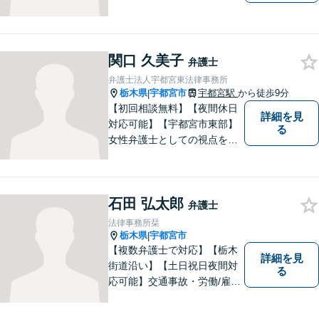
関口 久美子
弁護士
弁護士法人宇都宮東法律事務所
栃木県
宇都宮市
宇都宮駅
から徒歩9分
|
【初回相談無料】【夜間休日
詳細を見
対応可能】【宇都宮市東部】
る
女性弁護士としての視点を生
かし離婚、相続などの家事事
件から、不動産問題、交通事
故まで幅広く対応致します。
石田 弘太郎
お気軽にご相談ください。
弁護士
法律事務所栞
栃木県
宇都宮市
|
【複数弁護士で対応】【栃木
詳細を見
街道沿い】【土日祝日夜間対
る
応可能】交通事故・労働/雇用
問題・刑事事件に注力してい
ます。宇都宮市の弁護士で