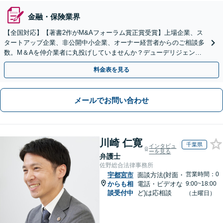
金融・保険業界
【全国対応】【著書2作がM&Aフォーラム賞正賞受賞】上場企業、ス
タートアップ企業、非公開中小企業、オーナー経営者からのご相談多
数。M＆Aを仲介業者に丸投げしていませんか？デューデリジェンス
や契約書作成・交渉はお任せください【初回無料】
料金表を見る
メールでお問い合わせ
川崎 仁寛
千葉県
インタビュ
ーを見る
弁護士
佐野総合法律事務所
営業時間：0
宇都宮市
面談方法(対面・
からも相
電話・ビデオな
9:00~18:00
談受付中
ど)は応相談
（土曜日）