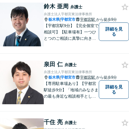
鈴木 亜周
を心がけ、信頼いただける弁
弁護士
護士でありたいと思っていま
弁護士法人宇都宮東法律事務所
す。
栃木県
宇都宮市
宇都宮駅
から徒歩9分
|
【宇都宮駅9分】【完全個室で
詳細を見
相談可】【駐車場有】一つひ
る
とつのご相談に真摯に向き合
い、明るく実直な姿勢で、不
安や疑問にしっかり寄り添い
ます。 どんな小さなお悩みで
泉田 仁
も構いません。 まずはお気軽
弁護士
にご相談ください。
弁護士法人宇都宮東法律事務所
栃木県
宇都宮市
宇都宮駅
から徒歩9分
|
【専用駐車場あり】【宇都宮
詳細を見
駅徒歩9分】「地域のみなさま
る
の最も身近な相談相手として
頼れる存在でありたい。」が
モットーです。【初回面談無
料】【夜間／休日対応可】交
千住 亮
通事故／遺産相続／借金問題
弁護士
／企業法務／離婚問題などさ