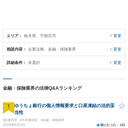
す。是非一度ご相談くださ
い。
エリア
栃木県、宇都宮市
変更
相談内容
企業法務、金融・保険業界
変更
詳細条件
未選択
変更
金融・保険業界の法律Q&Aランキング
1
ゆうちょ銀行の個人情報要求と口座凍結の法的妥
当性
#企業犯罪
#不祥事対応
#金融・保険業界
2020年6月3日
役にたった
121