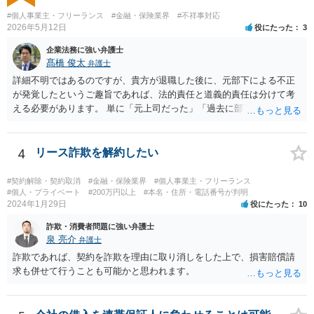
#個人事業主・フリーランス
#金融・保険業界
#不祥事対応
2026年5月12日
役にたった
3
企業法務に強い弁護士
髙橋 俊太
弁護士
詳細不明ではあるのですが、貴方が退職した後に、元部下による不正
が発覚したというご趣旨であれば、法的責任と道義的責任は分けて考
える必要があります。 単に「元上司だった」「過去に部下だった」と
いうだけで、当然に１億円の損害について法的責任を負うものではあ
りません。会社が貴方に損害賠償請求をするには、在職中の管理監督
義務違反、引継ぎの不備、不正の兆候を知りながら放置したことな
4
リース詐欺を解約したい
ど、具体的な義務違反と損害との因果関係を主張・立証する必要があ
ります。なお、在職中から会計処理や現金管理の不自然さを認識して
#契約解除・契約取消
#金融・保険業界
#個人事業主・フリーランス
いた、部下に過度な権限を与えたまま放置していた、退職時に重要な
#個人・プライベート
#200万円以上
#本名・住所・電話番号が判明
2024年1月29日
役にたった
10
情報を引き継がなかった等の事情があれば、会社から問題視される可
能性はあるでしょう。 対応としては、まず会社から何を求められてい
詐欺・消費者問題に強い弁護士
るのかを明確にすることが重要です。謝罪、調査協力、金銭負担、始
泉 亮介
弁護士
末書提出など、求められている内容によって対応は異なります。不用
詐欺であれば、契約を詐欺を理由に取り消しをした上で、損害賠償請
意に責任を認める文書を作成したり、損害負担を約束したりすること
求も併せて行うことも可能かと思われます。
は避けるべきです。一方で、在職中の業務内容、権限分掌、引継ぎ資
料、不正を認識していなかった事情を整理し、必要な範囲で調査に協
力することは考えられます。 仮に、金銭請求や責任追及を示唆されて