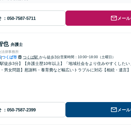
せ
メール
智也
弁護士
央法律事務所
県
つくば市
つくば駅
から徒歩3分
営業時間：10:00~18:00（土曜日）
|
駅徒歩3分】【弁護士歴10年以上】「地域社会をより住みやすくした
・男女問題】慰謝料・養育費など幅広いトラブルに対応【相続・遺言】
せ
メール