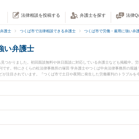
法律相談を投稿する
弁護士を探す
法律Q
弁護士
つくば市で法律相談できる弁護士
つくば市で労働・雇用に強い弁
強い弁護士
名見つかりました。初回面談無料や休日面談に対応している弁護士なども掲載中。
利です。特にさくらの杜法律事務所の塚田 学弁護士やつくば中央法律事務所の堀越 
どが注目されています。『つくば市で土日や夜間に発生した労働審判のトラブルを
い』『初回相談無料で労働審判を法律相談できるつくば市内の弁護士に相談予約し