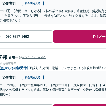
労働審判
料金表を見る
士直通】【夜間・休日も対応】未払残業代や不当解雇、退職勧奨、労災認定
にした事例あり。訴訟も視野に、最適な助言と粘り強く交渉を行います。退
ご相談下さい！
せ
メー
直邦
弁護士
インタビューを見る
溜池法律事務所
ば市
からも相談受付中
面談方法(対面・電話・ビデオなど)は応相談
営業時間：00
労働審判
料金表を見る
エリア対応】【弁護士歴10年以上】【弁護士直通】【完全個室・防音】【2
代などの労働トラブルを迅速に解決！経験豊富な弁護士が、交渉から労働審
相談可】