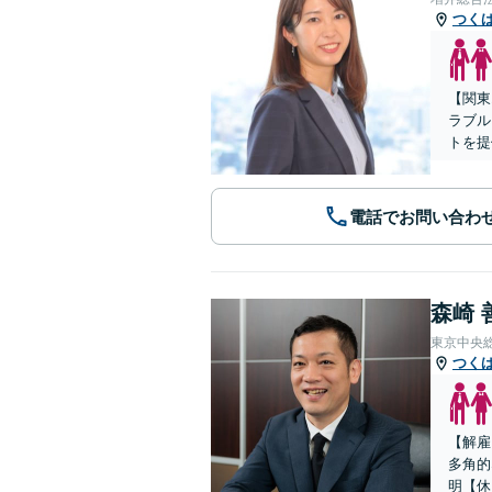
つく
【関東
ラブル
トを提
電話でお問い合わ
森崎 
東京中央
つく
【解雇
多角的
明【休