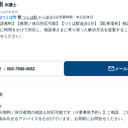
剛
弁護士
合法律事務所
県
つくば市
つくば駅
から徒歩1分
営業時間：本日定休日
|
談無料】【夜間／休日対応可能】【つくば駅徒歩1分】【駐車場有】相
に時間をかけて対応し、相談者さまに寄り添った解決方法を提案するこ
せください。
せ
メール
士
市
0分無料／休日夜間の相談も対応可能です（※要事前予約）】ご相談、ご
踏み出せるアドバイスを心がけています。お気軽にお問合せください。