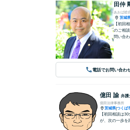
田仲 
あおば総
茨城
【初回相
のご相談
問い合わ
電話でお問い合わ
億田 諭
弁護
億田法律事務所
茨城県
つくば
|
【初回相談は3
が、次の一歩を