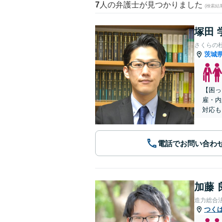
7
人の弁護士が見つかりました
(検索結
塚田 
さくらの
茨城
【困っ
雇・内
対応も
電話でお問い合わ
加藤 
造力総合
つく