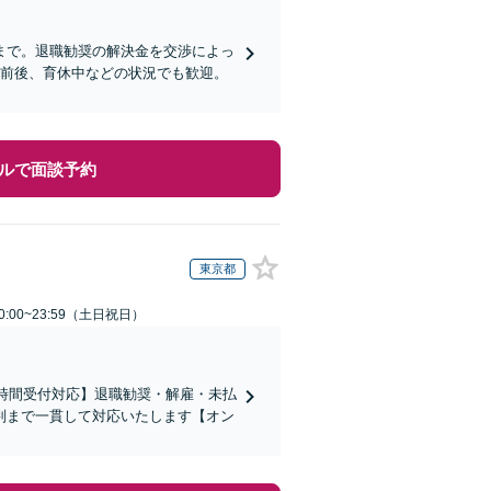
まで。退職勧奨の解決金を交渉によっ
職前後、育休中などの状況でも歓迎。
ルで面談予約
東京都
:00~23:59（土日祝日）
4時間受付対応】退職勧奨・解雇・未払
判まで一貫して対応いたします【オン