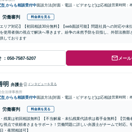
ば市
からも相談受付中
面談方法(対面・電話・ビデオなど)は応相談
営業時間：
労働審判
料金表を見る
エリア対応】【初回相談30分無料】【web面談可能】問題社員への対応や未
を使用者側の視点で解決へ導きます。紛争の未然予防を目指し、外部法務部
供しております
せ
メール
善明
弁護士
インタビューを見る
総合法律事務所
ば市
からも相談受付中
面談方法(対面・電話・ビデオなど)は応相談
営業時間：
労働審判
料金表を見る
・残業は初回相談無料】【不当解雇・未払残業代請求は着手金無料】【労働
な視点で依頼者さまをサポート！労働問題に詳しい弁護士がチームで対応。
日・夜間相談可】