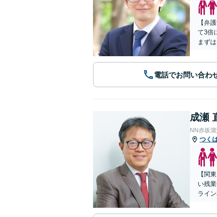
【弁護
て3倍
まずは
電話でお問い合わ
成瀬 
NN赤坂
つく
【関東
い残業
ライン