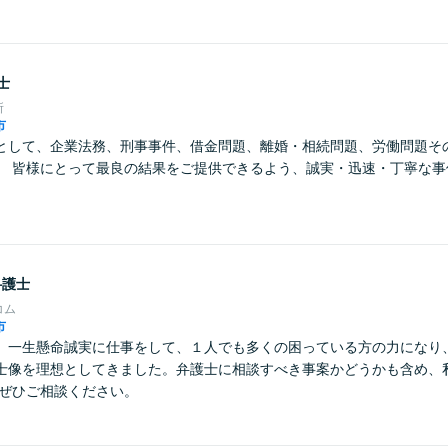
士
所
市
として、企業法務、刑事事件、借金問題、離婚・相続問題、労働問題そ
。 皆様にとって最良の結果をご提供できるよう、誠実・迅速・丁寧な事
弁護士
コム
市
】一生懸命誠実に仕事をして、１人でも多くの困っている方の力になり
士像を理想としてきました。弁護士に相談すべき事案かどうかも含め、
 ぜひご相談ください。