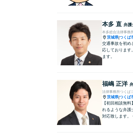
本多 直
弁護
本多総合法律事務
茨城県
つくば
|
交通事故を初め
応しております
ます。
福嶋 正洋
法律事務所つくば
茨城県
つくば
|
【初回相談無料
れるような弁護
対応致します。