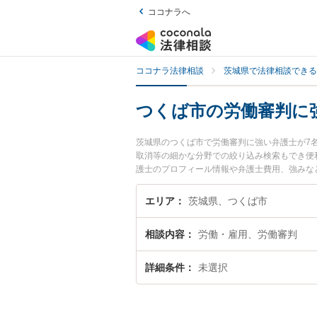
ココナラへ
ココナラ法律相談
茨城県で法律相談できる
つくば市の労働審判に
茨城県のつくば市で労働審判に強い弁護士が7
取消等の細かな分野での絞り込み検索もでき便
護士のプロフィール情報や弁護士費用、強みな
ブル解決の実績豊富な近くの弁護士を検索した
す。
エリア
茨城県、つくば市
相談内容
労働・雇用、労働審判
詳細条件
未選択