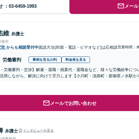
せ
メール
佑維
弁護士
事務所
ば市
からも相談受付中
面談方法(対面・電話・ビデオなど)は応相談
営業時間：
労働審判
事例を見る(1件)
料金表を見る
・労働審判・交渉】解雇・退職・残業代・退職金など、様々な労働紛争につ
活用しながら、解決に向けて尽力します【小川町・淡路町・新御茶ノ水駅か
メールでお問い合わせ
舞
弁護士
インタビューを見る
法律事務所