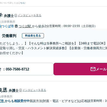
果について詳しくは
こちら
)
学
弁護士
インタビューを見る
杜法律事務所
県
つくば市
つくば駅
から徒歩2分
営業時間：09:00~23:55（土日祝日）
|
労働審判
料金表を見る
たどうしよう。。】【そんな時は当事務所へご相談を】【24時まで電話OK
定取り消し・労災・ハラスメント解決実績多数】【企業側・労働者側両方に
お任せください】
せ
メール
良丞
弁護士
インタビューを見る
法律事務所
ば市
からも相談受付中
面談方法(対面・電話・ビデオなど)は応相談
営業時間：10