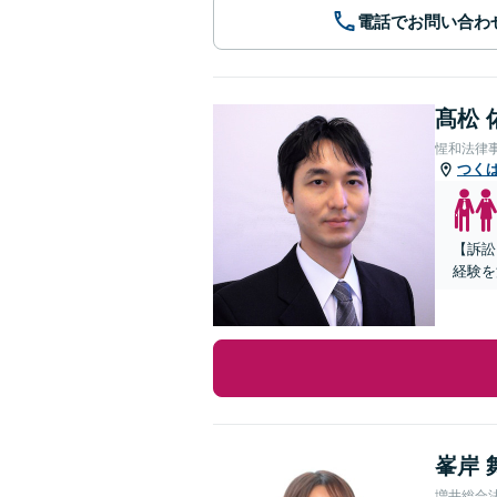
電話でお問い合わ
髙松 
惺和法律
つく
【訴訟
経験を
峯岸 
増井総合