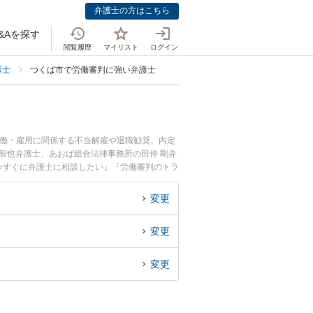
弁護士の方はこちら
&Aを探す
閲覧履歴
マイリスト
ログイン
護士
つくば市で労働審判に強い弁護士
労働・雇用に関係する不当解雇や退職勧奨、内定
智也弁護士、あおば総合法律事務所の田仲 剛弁
今すぐに弁護士に相談したい』『労働審判のトラ
たい』などでお困りの相談者さんにおすすめで
変更
変更
変更