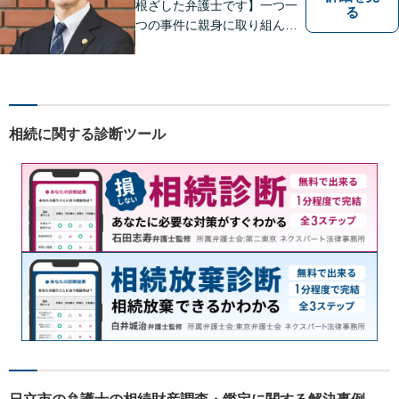
根ざした弁護士です】一つ一
る
つの事件に親身に取り組んで
いくことを心がけています。
【開設55年以上の法律事務
所】相談者の意向をきちんと
把握した上で、正当な権利を
守るために丁寧な対応を致し
相続に関する診断ツール
ます。