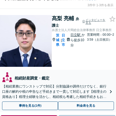
3件中 1-3件を表示
髙梨 亮輔
弁
インタビューを
見る
護士
弁護士法人片岡総合法律事務所 日立事務所
日立駅
か
営業時間：00:00~2
茨
日
3:59（土日祝日）
城
立
ら徒歩10
|
県
市
分
相続財産調査・鑑定
【相続業務にワンストップで対応】分割協議や調停だけでなく、銀行
口座の解約や税の申告など手続きまで一貫して対応します【税理士の
資格あり】税理士経験を活かし、相続税も考慮した相続手続きもお任
せください【初回相談無料】任意後見や生前贈与なども対応
事例を見る(1件)
料金表を見る