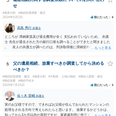
5
せ
#遺産分割
#相続財産調査・鑑定
2024年5月2日
役にたった
6
高島 秀行
弁護士
ところが 滞納家賃及び退去費用が全く 支払われていないため、 弁護
士 先生が退去された方の銀行口座を調べることができたと聞きました
。 友人の弁護士が調べたのは、判決取得後に滞納賃料回収のため
に、預金の有無及び残高の開示を求めたもので 判決を取るために、
預金の入出金履歴を調べたわけではありません。 残念ながら、事案
や目的も異なりますし、開示の内容も異なります。
6
父の遺産相続、放棄すべきか調査してから決める
べきか？
#相続財産調査・鑑定
#遺産分割
#不動産・土地の相続
#相続人調査・確定
#相続放棄
#相続手続き
2025年7月15日
役にたった
5
佐々木 晋輔
弁護士
実のお父様ですので、できればお父様が住んでおられたマンションの
処理をされる方向で考えられたらと思います。 放棄するかどうかは、
知ってから3カ月以内が原則ですが、家庭裁判所に申立すれば3カ月の