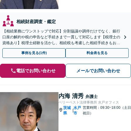
相続財産調査・鑑定
【相続業務にワンストップで対応】分割協議や調停だけでなく、銀行
口座の解約や税の申告など手続きまで一貫して対応します【税理士の
資格あり】税理士経験を活かし、相続税も考慮した相続手続きもお任
せください【初回相談無料】任意後見や生前贈与なども対応
事例を見る(1件)
料金表を見る
電話でお問い合わせ
メールでお問い合わせ
内海 清秀
弁護士
ベリーベスト法律事務所 水戸オフィス
茨城
水戸
営業時間：09:30~18:00（土日
|
県
市
祝日）