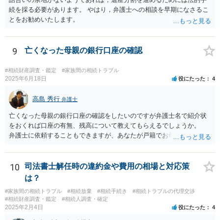
続を採る必要があります。 やはり，弁護士への相談を早期になさるこ
とをお勧めいたします。
9
亡くなった母親の銀行口座の確認
#相続財産調査・鑑定
#家族間の相続トラブル
2025年6月18日
役にたった
4
高島 秀行
弁護士
亡くなった母親の銀行口座の確認をしたいのですが弁護士名で紹介状
をおくれば口座の有無、残高について教えてもらえるでしょうか。
弁護士に依頼することもできますが、あなたが戸籍でお母さんの相続
人であり、相続人本人であることなどを証明すれば、口座の有無や残
高は教えてくれると思います。 自分ではよくわからないということ
であれば、弁護士に相談し依頼されたら良いと思います。
10
司法書士解任時の違約金や費用の相場と対応策
は？
#家族間の相続トラブル
#相続放棄
#相続手続き
#相続トラブルの代理交渉
#相続財産調査・鑑定
#相続人調査・確定
2025年2月4日
役にたった
4