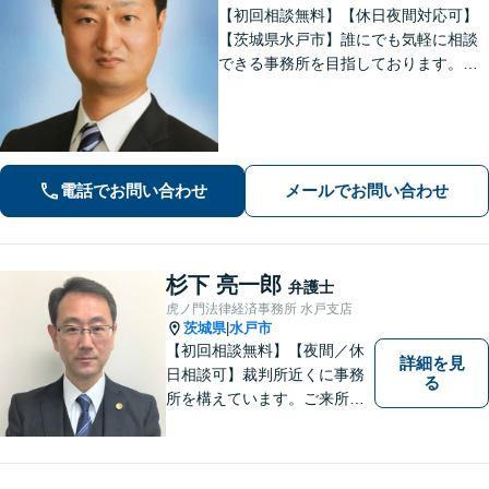
【初回相談無料】【休日夜間対応可】
【茨城県水戸市】誰にでも気軽に相談
できる事務所を目指しております。依
頼者の方の費用対効果の観点からもご
納得の行くまでご説明をいたします。
お困りのことがございましたらお気軽
にご相談ください。
電話でお問い合わせ
メールでお問い合わせ
杉下 亮一郎
弁護士
虎ノ門法律経済事務所 水戸支店
茨城県
水戸市
|
【初回相談無料】【夜間／休
詳細を見
日相談可】裁判所近くに事務
る
所を構えています。ご来所・
ご相談しやすい環境を整えて
おりますので、お気軽にご相
談ください。ご依頼者様とと