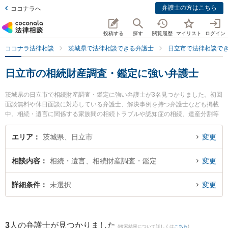
弁護士の方はこちら
ココナラへ
投稿する
探す
閲覧履歴
マイリスト
ログイン
ココナラ法律相談
茨城県で法律相談できる弁護士
日立市で法律相談で
日立市の相続財産調査・鑑定に強い弁護士
茨城県の日立市で相続財産調査・鑑定に強い弁護士が3名見つかりました。初回
面談無料や休日面談に対応している弁護士、解決事例を持つ弁護士なども掲載
中。相続・遺言に関係する家族間の相続トラブルや認知症の相続、遺産分割等
の細かな分野での絞り込み検索もでき便利です。特に弁護士法人片岡総合法律
事務所 日立事務所の髙梨 亮輔弁護士や弁護士法人長瀬総合法律事務所 日立支
エリア
茨城県、日立市
変更
所の田中 佑樹弁護士、弁護士法人長瀬総合法律事務所 日立支所の竹内 聡弁護
士のプロフィール情報や弁護士費用、強みなどが注目されています。『日立市
相談内容
相続・遺言、相続財産調査・鑑定
変更
で土日や夜間に発生した相続財産調査・鑑定のトラブルを今すぐに弁護士に相
談したい』『相続財産調査・鑑定のトラブル解決の実績豊富な近くの弁護士を
検索したい』『初回相談無料で相続財産調査・鑑定を法律相談できる日立市内
詳細条件
未選択
変更
の弁護士に相談予約したい』などでお困りの相談者さんにおすすめです。
3
人の弁護士が見つかりました
(検索結果について詳しくは
こちら
)