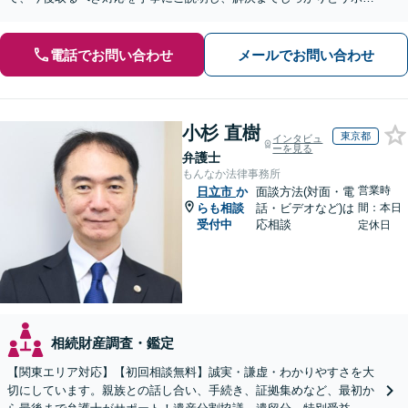
トいたします。お気軽にご相談ください。【WEB面談可】
電話でお問い合わせ
メールでお問い合わせ
小杉 直樹
東京都
インタビュ
ーを見る
弁護士
もんなか法律事務所
営業時
日立市
か
面談方法(対面・電
らも相談
話・ビデオなど)は
間：本日
受付中
応相談
定休日
相続財産調査・鑑定
【関東エリア対応】【初回相談無料】誠実・謙虚・わかりやすさを大
切にしています。親族との話し合い、手続き、証拠集めなど、最初か