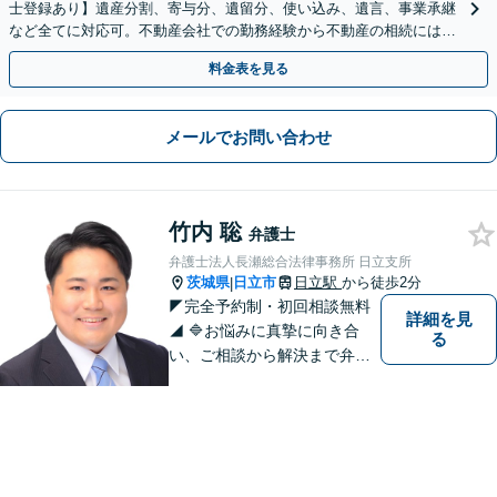
士登録あり】遺産分割、寄与分、遺留分、使い込み、遺言、事業承継
など全てに対応可。不動産会社での勤務経験から不動産の相続には特
に的確に対応【出張サービス】【夜間・休日面談】
料金表を見る
メールでお問い合わせ
竹内 聡
弁護士
弁護士法人長瀬総合法律事務所 日立支所
茨城県
日立市
日立駅
から徒歩2分
|
◤完全予約制・初回相談無料
詳細を見
◢ 🔷お悩みに真摯に向き合
る
い、ご相談から解決まで弁護
士がサポートいたします。誠
実さと経験で支えます。🔷不
安な日々を終わらせるために
安心の第一歩を踏み出しまし
ょう。お気軽にお問い合わせ