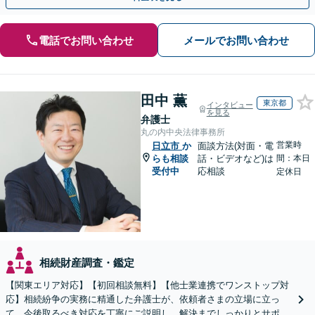
電話でお問い合わせ
メールでお問い合わせ
田中 薫
東京都
インタビュー
を見る
弁護士
丸の内中央法律事務所
営業時
日立市
か
面談方法(対面・電
らも相談
話・ビデオなど)は
間：本日
受付中
応相談
定休日
相続財産調査・鑑定
【関東エリア対応】【初回相談無料】【他士業連携でワンストップ対
応】相続紛争の実務に精通した弁護士が、依頼者さまの立場に立っ
て、今後取るべき対応を丁寧にご説明し、解決までしっかりとサポー