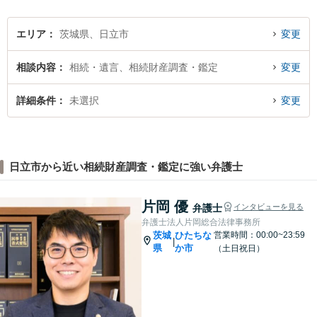
ください。
エリア
茨城県、日立市
変更
相談内容
相続・遺言、相続財産調査・鑑定
変更
詳細条件
未選択
変更
日立市から近い相続財産調査・鑑定に強い弁護士
片岡 優
弁護士
インタビューを見る
弁護士法人片岡総合法律事務所
茨城
ひたちな
営業時間：00:00~23:59
|
県
か市
（土日祝日）