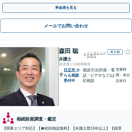
つつ、双方が納得できる着地点を探ります。
料金表を見る
メールでお問い合わせ
森田 聡
東京都
インタビュー
を見る
弁護士
新虎通り法律事務所
営業時
日立市
か
面談方法(対面・電
らも相談
話・ビデオなど)は
間：本日
受付中
応相談
定休日
相続財産調査・鑑定
【関東エリア対応】【☎︎初回相談無料】【弁護士歴15年以上】【税理