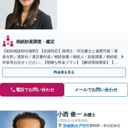
相続財産調査・鑑定
【初回相談60分無料】【全国対応】税理士・司法書士と連携可能！遺
産分割／遺留分／遺言書作成／相続放棄／相続人・財産調査／相続税
対策等お任せください。【明瞭な料金プラン】【解決実績豊富】【電
話相談可】
料金表を見る
電話でお問い合わせ
メールでお問い合わせ
小西 俊一
弁護士
小西総合法律事務所
茨城県
水戸市
営業時間：本日定休日
|