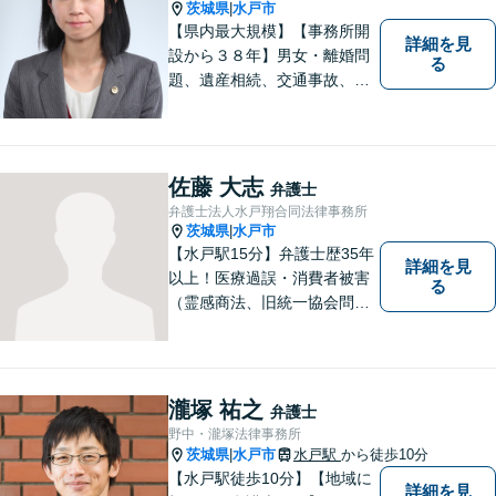
茨城県
水戸市
|
【県内最大規模】【事務所開
詳細を見
設から３８年】男女・離婚問
る
題、遺産相続、交通事故、労
働問題、刑事事件などさまざ
まな法律トラブルに対応する
地域密着の女性弁護士。お困
りごとがあればお気軽にご相
佐藤 大志
弁護士
談ください！お一人おひとり
弁護士法人水戸翔合同法律事務所
に誠実に向き合います。
茨城県
水戸市
|
【水戸駅15分】弁護士歴35年
詳細を見
以上！医療過誤・消費者被害
る
（霊感商法、旧統一協会問題
を含む）・相続に注力する弁
護士。皆様の権利を守るた
め、日々勉強、積極的に行動
し、解決へと導いてまいりま
瀧塚 祐之
弁護士
す。お気軽にご相談くださ
野中・瀧塚法律事務所
い。【メール24時間受付中】
茨城県
水戸市
水戸駅
から徒歩10分
|
【水戸駅徒歩10分】【地域に
詳細を見