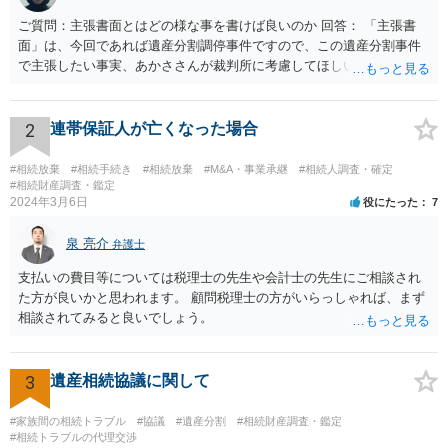
ご質問：主張書面とはどの様な事を書けば良いのか 回答： 「主張書
面」は、今回であれば遺産分割調停事件ですので、この遺産分割事件
で主張したい事実、あかささんが裁判所に考慮してほしいと思う、亡
くなった方・あかささん・お姉さん間の事情などを記入することにな
ります。 もし、主張したい事実や考慮してほしい事情に関連して
資料を持っているようであれば、主張書面とは別で提出できます。も
2
連帯保証人が亡くなった場合
し、お姉さんに見られたくないような資料がある場合、「非開示の希
望に関する申出書」と共に提出することも考えられます。 ご質問：書
#相続放棄
#相続手続き
#相続放棄
#M&A・事業承継
#相続人調査・確定
いた方が良い事と書かない方が良い事 回答： お姉さんが申立書の「申
#相続財産調査・鑑定
2024年3月6日
役にたった
7
立ての趣旨」のところに書いている遺産の分け方に対して意見があれ
ば、まずそれを書くとよいです。 次に「申立ての理由」のところに、
泉 亮介
なぜ調停を申し立てたのか(例えば、あかささんと話合いが出来ない／
弁護士
決裂した、など)や亡くなった方・あかささん・お姉さん間の事情やい
支払いの費目等については税理士の先生や会計士の先生にご相談され
きさつなどが書かれていると思うので、あかささんから見てそれは違
た方が良いかと思われます。 顧問税理士の方がいらっしゃれば、まず
うと感じるところは、どのように違うのか、など書くとよいです。 そ
相談されてみると良いでしょう。
の他、お姉さんの申立書には書かれていないけど、どのように遺産を
分けるかを決めるについてあかささんが重要だと考える事情があれば
(例えば、○○のときにお姉さんは亡くなった方からお金を援助してもら
3
遺産相続協議に関して
った等)、それも書くとよいです。 書かない方が良いと思うことは、遺
産分割に関係ない(と思われる)いきさつを沢山盛り込むことだと考えま
#家族間の相続トラブル
#協議
#遺産分割
#相続財産調査・鑑定
す(あくまで遺産分割に関係することに留める方が、裁判所や調停委員
#相続トラブルの代理交渉
の方に事情を理解してもらいやすいと思います)。