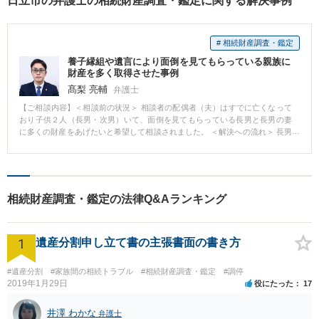
日立市の弁護士の相続財産調査・鑑定に関する解決事例
# 相続財産調査・鑑定
養子縁組や遺言により面倒を見てもらっている親族に
財産を多く取得させた事例
髙梨 亮輔
弁護士
【ご相談内容】＜相談前の状況＞ 相談者の配偶者（夫）はすでに亡くなって
おり子供２人（長男・次男）いて、面倒を見てもらっている長男と長男の妻
に多くの財産をあげたいと希望して相談されました。 ＜解決への流れ＞ 長男
が面倒を見ていても相続の際には原則として相続分は２分の１となってしま
うことを説明。 長男の貢献に応じた寄与分は争いになった場合次男の了解が
得られない場合家庭裁判所での調停になること、調停になったとしても認め
られることが難しいことや認められても金額としては少ないケースもあるこ
とを説明。 その上で相談者が長男の妻を養子縁組することと長男や長男の妻
相続財産調査・鑑定の法律Q&Aランキング
に遺言で財産を取得させることを記載することが望ましいとアドバイス。 こ
れにより、長男の妻の養子縁組により長男の妻が相続人となり次男の遺留分
が減り、遺言により長男や長男の妻が多くの財産を承継することが実現し
1
た。 また、養子縁組実施により相続人一人増えたことにより相続税の基礎控
遺産分割申し立て書の主張書面の書き方
除なども増えて、意図していない相続税減税の効果も得ることができた。 ＜
コメント＞ 実際には被相続人の面倒を見た方から相続発生後に法定相続分よ
#遺産分割
#家族間の相続トラブル
#相続財産調査・鑑定
#調停
り多く取得したい旨の相談が多いです。そのような場合、面倒をみていない
2019年1月29日
役にたった
17
方との間で紛争になってしまうことがあります。 そこで、事前に相続発生前
に遺言作成をすることをお勧めしています。
井澤 わかな
弁護士