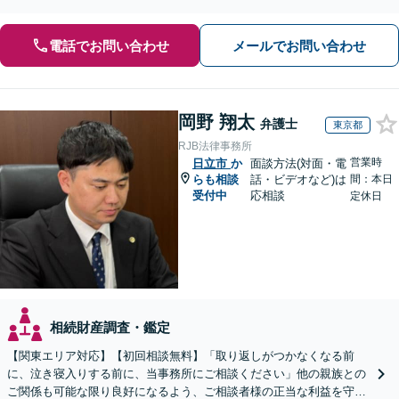
産もご相談ください】【初回相談30分1000円】
電話でお問い合わせ
メールでお問い合わせ
岡野 翔太
弁護士
東京都
RJB法律事務所
営業時
日立市
か
面談方法(対面・電
らも相談
話・ビデオなど)は
間：本日
受付中
応相談
定休日
相続財産調査・鑑定
【関東エリア対応】【初回相談無料】「取り返しがつかなくなる前
に、泣き寝入りする前に、当事務所にご相談ください」他の親族との
ご関係も可能な限り良好になるよう、ご相談者様の正当な利益を守り