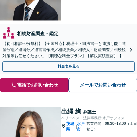
相続財産調査・鑑定
【初回相談60分無料】【全国対応】税理士・司法書士と連携可能！遺
産分割／遺留分／遺言書作成／相続放棄／相続人・財産調査／相続税
対策等お任せください。【明瞭な料金プラン】【解決実績豊富】【電
話相談可】
料金表を見る
電話でお問い合わせ
メールでお問い合わせ
出縄 絢
弁護士
ベリーベスト法律事務所 水戸オフィス
茨城
水戸
営業時間：09:30~18:00（土日
|
県
市
祝日）