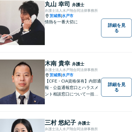
もに最善の解決を目指しま
丸山 幸司
弁護士
す。
弁護士法人水戸翔合同法律事務所
茨城県
水戸市
|
情熱を一番大切に
詳細を見
る
木南 貴幸
弁護士
弁護士法人水戸翔合同法律事務所
茨城県
水戸市
|
【CFE・CIA資格保有】内部通
詳細を見
報・公益通報窓口とハラスメ
る
ント相談窓口について一括対
応いたします【従業員500名
超の内部通報窓口業務経験】
三村 悠紀子
弁護士
弁護士法人水戸翔合同法律事務所