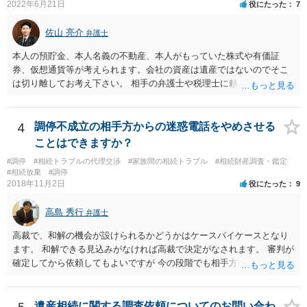
2022年6月21日
役にたった
7
佐山 亮介
弁護士
本人の預貯金、本人名義の不動産、本人がもっていた株式や有価証
券、仮想通貨等が考えられます。会社の資産は遺産ではないのでそこ
は切り離してお考え下さい。 相手の弁護士や税理士に頼んでも守秘義
務を理由に断られる可能性が高いです。 資料は調停を起こしてから任
意に開示を求め、応じなければ「調査嘱託」という手続きを使って銀
行等に照会をかけることになるでしょう。 不動産は、相続登記が済ん
4
調停不成立の相手方からの迷惑電話をやめさせる
でいなければ市役所ないし区役所に、お子様と義父様のつながりがわ
ことはできますか？
かる戸籍一式を揃えてもちこみ、「名寄せ」という手続きをすると、
#調停
#相続トラブルの代理交渉
#家族間の相続トラブル
#相続財産調査・鑑定
分かると思います。遺産分割協議書の偽造等により既に相続登記され
#相続放棄
#調停
てしまっている場合は、住所などに当たりをつけて登記名義を調べて
2018年11月2日
役にたった
9
探すことになるでしょう。 代理人弁護士を立てられるのはおすすめで
すが、現代では、各々が自由に価格設定をしていますので、特に相場
高島 秀行
弁護士
はお示しできません。ただし、かつて日本弁護士連合会が設けていた
報酬基準を踏まえて価格設定している弁護士は一定数いると思います
高裁で、和解の機会が設けられるかどうかはケースバイケースとなり
ので、それが一応の目安となるでしょう。
ます。 和解できる見込みがなければ高裁で決定がなされます。 審判が
確定してから依頼してもよいですが 今の段階でも相手方の連絡が迷惑
であれば 弁護士に依頼してもよいと思います。
遺産相続に関する調査依頼についてのお問い合わ