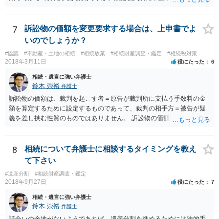
期間を伸長することができます。 その間に、財産の状況を調査して、
放棄するかどうか決めることができます。 銀行やサラ金が数年も放置
することはありませんので、数年後に借金が発見される可能性はほぼ
7
訴訟物の価額を変更要求する場合は、上申書でよ
ありません。 なお、私が扱った相続放棄を検討していた案件で、期間
いのでしょうか？
伸長して調査したところ、サラ金に対する過払金など相当な財産が見
#協議
#不動産・土地の相続
#相続放棄
#相続財産調査・鑑定
#相続税対策
つかったため相続したという事例がありました。
2018年3月11日
役にたった
6
相続・遺言に強い弁護士
鈴木 崇裕
弁護士
訴訟物の価額は、裁判を起こす者＝原告が裁判所に支払う手数料の金
額を算定するために設定するものであって、裁判の相手方＝被告が疑
義を差し挟む性質のものではありません。 訴訟物の価額自体が裁判の
目的（審理の対象）となることもありませんので、上申書や証拠を出
したとしても、変更されることはありません。
8
相続について弁護士に相談するタイミングを教え
て下さい
#遺産分割
#相続財産調査・鑑定
2018年9月27日
役にたった
7
相続・遺言に強い弁護士
鈴木 崇裕
弁護士
話合いの余地がないようであれば，遺産分割を進めるためには法的手