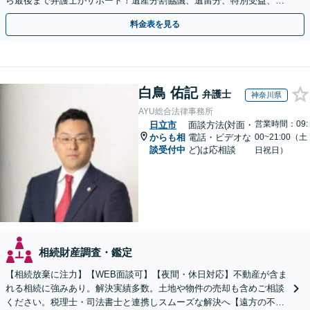
ら最後まで弁護士がサポート！遺産分割協議、遺留分、特別受益、使
い込み、相続放棄など、お任せ【弁護士歴15年以上】
料金表を見る
白鳥 佑記
弁護士
神奈川県
AYU総合法律事務所
営業時間：09:
日立市
面談方法(対面・
からも相
電話・ビデオな
00~21:00（土
談受付中
ど)は応相談
日祝日）
相続財産調査・鑑定
【相続放棄に注力】【WEB面談可】【夜間・休日対応】不動産が含ま
れる相続に強みあり。解決実績多数。土地や物件の売却も含めご相談
ください。税理士・司法書士と連携しスムーズな解決へ【遠方の不動