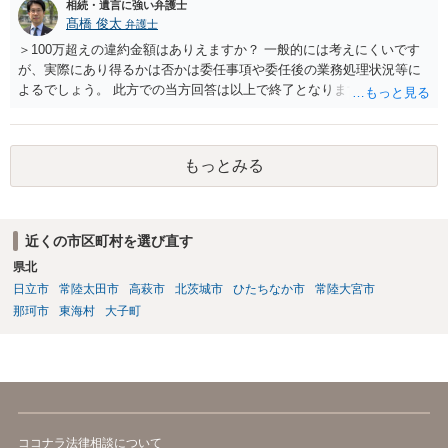
相続・遺言に強い弁護士
髙橋 俊太
弁護士
＞100万超えの違約金額はありえますか？ 一般的には考えにくいです
が、実際にあり得るかは否かは委任事項や委任後の業務処理状況等に
よるでしょう。 此方での当方回答は以上で終了となりますが、参考に
なりましたら幸いです。
もっとみる
近くの市区町村を選び直す
県北
日立市
常陸太田市
高萩市
北茨城市
ひたちなか市
常陸大宮市
那珂市
東海村
大子町
ココナラ法律相談について