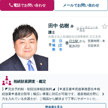
電話でお問い合わせ
メールでお問い合わせ
田中 佑樹
弁
インタビューを
見る
護士
弁護士法人長瀬総合法律事務所 日立支所
茨
日
日立駅
から
営業時間：本
城
立
|
日定休日
徒歩2分
県
市
相続財産調査・鑑定
】◤完全予約制・初回法律相談無料◢ 【🔷遺言書🔷死後事務委任🔷相
続放棄🔷遺産分割等｜幅広い事案に対応が可能です。遺産相続分野に
力を入れている弁護士が、ご相談から解決まで丁寧にサポートいたし
ます。まずはじっくりとお話ししてください。
料金表を見る