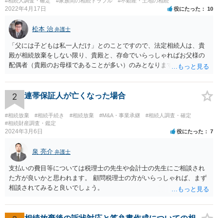
#相続人調査・確定
#家族間の相続トラブル
#不動産・土地の相続
2022年4月17日
役にたった
10
松本 治
弁護士
「父には子どもは私一人だけ」とのことですので、法定相続人は、貴
殿が相続放棄をしない限り、貴殿と、存命でいらっしゃればお父様の
配偶者（貴殿のお母様であることが多い）のみとなります。遺言がな
い限り、「次男」（お父様の弟）らの相続権は発生しません。
2
連帯保証人が亡くなった場合
#相続放棄
#相続手続き
#相続放棄
#M&A・事業承継
#相続人調査・確定
#相続財産調査・鑑定
2024年3月6日
役にたった
7
泉 亮介
弁護士
支払いの費目等については税理士の先生や会計士の先生にご相談され
た方が良いかと思われます。 顧問税理士の方がいらっしゃれば、まず
相談されてみると良いでしょう。