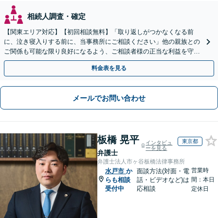
相続人調査・確定
【関東エリア対応】【初回相談無料】「取り返しがつかなくなる前
に、泣き寝入りする前に、当事務所にご相談ください」他の親族との
ご関係も可能な限り良好になるよう、ご相談者様の正当な利益を守り
つつ、双方が納得できる着地点を探ります。
料金表を見る
メールでお問い合わせ
板橋 晃平
東京都
インタビュ
ーを見る
弁護士
弁護士法人市ヶ谷板橋法律事務所
営業時
水戸市
か
面談方法(対面・電
らも相談
話・ビデオなど)は
間：本日
受付中
応相談
定休日