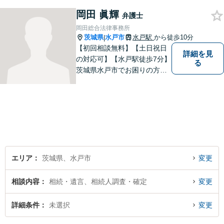
め、日々勉強、積極的に行動
し、解決へと導いてまいりま
岡田 眞輝
弁護士
す。お気軽にご相談くださ
岡田総合法律事務所
い。【メール24時間受付中】
茨城県
水戸市
水戸駅
から徒歩10分
|
【初回相談無料】【土日祝日
詳細を見
の対応可】【水戸駅徒歩7分】
る
茨城県水戸市でお困りの方
は、ぜひご相談ください。迅
速誠実丁寧な対応でお応えい
たします。
エリア
茨城県、水戸市
変更
相談内容
相続・遺言、相続人調査・確定
変更
詳細条件
未選択
変更