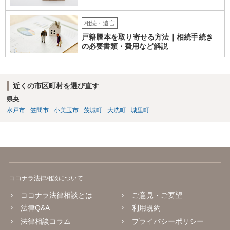
相続・遺言
戸籍謄本を取り寄せる方法｜相続手続き
の必要書類・費用など解説
近くの市区町村を選び直す
県央
水戸市
笠間市
小美玉市
茨城町
大洗町
城里町
ココナラ法律相談について
ココナラ法律相談とは
ご意見・ご要望
法律Q&A
利用規約
法律相談コラム
プライバシーポリシー