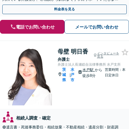
す。まずはじっくりとお話ししてください。
料金表を見る
電話でお問い合わせ
メールでお問い合わせ
母壁 明日香
インタビューを
見る
弁護士
弁護士法人長瀬総合法律事務所 水戸支所
茨
水
水戸駅
から
営業時間：本
城
戸
|
日定休日
徒歩8分
県
市
相続人調査・確定
🟢遺言書・死後事務委任・相続放棄・不動産相続・遺産分割・財産調