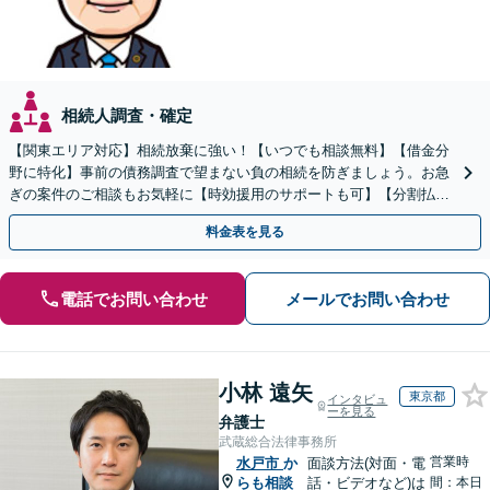
相続人調査・確定
【関東エリア対応】相続放棄に強い！【いつでも相談無料】【借金分
野に特化】事前の債務調査で望まない負の相続を防ぎましょう。お急
ぎの案件のご相談もお気軽に【時効援用のサポートも可】【分割払い
利用可】【休日電話相談可能】
料金表を見る
電話でお問い合わせ
メールでお問い合わせ
小林 遠矢
東京都
インタビュ
ーを見る
弁護士
武蔵総合法律事務所
営業時
水戸市
か
面談方法(対面・電
らも相談
話・ビデオなど)は
間：本日