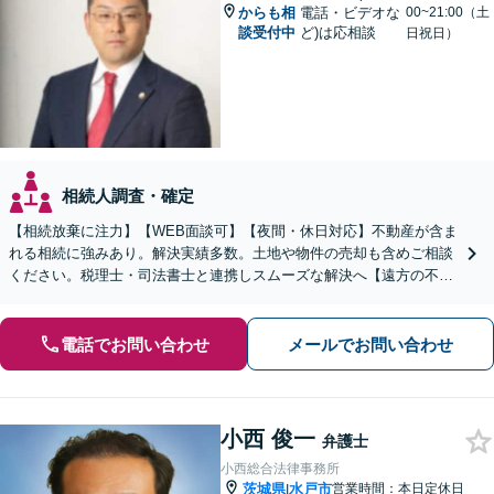
からも相
電話・ビデオな
00~21:00（土
談受付中
ど)は応相談
日祝日）
相続人調査・確定
【相続放棄に注力】【WEB面談可】【夜間・休日対応】不動産が含ま
れる相続に強みあり。解決実績多数。土地や物件の売却も含めご相談
ください。税理士・司法書士と連携しスムーズな解決へ【遠方の不動
産もご相談ください】【初回相談30分1000円】
電話でお問い合わせ
メールでお問い合わせ
小西 俊一
弁護士
小西総合法律事務所
茨城県
水戸市
営業時間：本日定休日
|