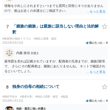
主張としては維持しつつも，現実的な解決方法（遺産分割協議の落と
情報を小出しにされますといつまでも質問と回答にキリがありません
しどころ）としては，譲歩することを甘受しなければならないかもし
ので、後はお近くの弁護士にご相談下さい。
れません。
7
「姻族の姻族」は親族に該当しない理由と法的解
釈
#家族間の相続トラブル
#相続人調査・確定
2022年4月13日
役にたった
9
内藤 政信
弁護士
親等図を見れば記載されていますが、配偶者の兄弟までが、姻族2親等
で、 さらにその配偶者は、姻族にあたりませんね。 ネットで確認され
るといいでしょう。
8
独身の伯母の相続について
#相続手続き
#遺産分割
#相続人調査・確定
#協議
2018年1月13日
役にたった
9
相続・遺言に強い弁護士