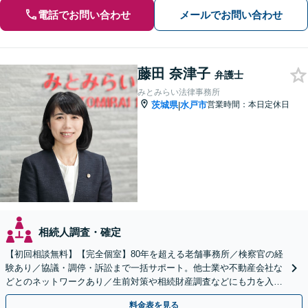
電話でお問い合わせ
メールでお問い合わせ
藤田 奈津子
弁護士
みとみらい法律事務所
茨城県
水戸市
営業時間：本日定休日
|
相続人調査・確定
【初回相談無料】【完全個室】80年を超える老舗事務所／検察官の経
験あり／協議・調停・訴訟まで一括サポート。他士業や不動産会社な
どとのネットワークあり／生前対策や相続財産調査などにも力を入れ
ております【水戸駅15分】
料金表を見る