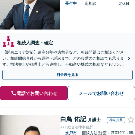
受付中
応相談
定休日
相続人調査・確定
【関東エリア対応】遺産分割や遺留分など、相続問題はご相談くださ
い。相続開始直後から調停・訴訟まで、どの段階のご相談でも承りま
す。司法書士や税理士とも連携し、不動産や株式の相続などもワンス
トップで対応可能。遺言書作成や事業承継のご相談にも対応
料金表を見る
電話でお問い合わせ
メールでお問い合わせ
白鳥 佑記
弁護士
神奈川県
AYU総合法律事務所
営業時間：09:
水戸市
面談方法(対面・