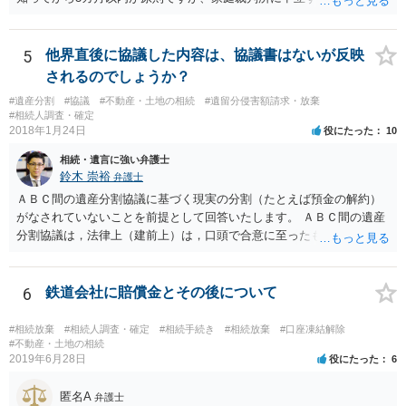
期間を伸長することができます。 その間に、財産の状況を調査して、
放棄するかどうか決めることができます。 銀行やサラ金が数年も放置
することはありませんので、数年後に借金が発見される可能性はほぼ
5
他界直後に協議した内容は、協議書はないが反映
ありません。 なお、私が扱った相続放棄を検討していた案件で、期間
されるのでしょうか？
伸長して調査したところ、サラ金に対する過払金など相当な財産が見
#遺産分割
#協議
#不動産・土地の相続
#遺留分侵害額請求・放棄
つかったため相続したという事例がありました。
#相続人調査・確定
2018年1月24日
役にたった
10
相続・遺言に強い弁護士
鈴木 崇裕
弁護士
ＡＢＣ間の遺産分割協議に基づく現実の分割（たとえば預金の解約）
がなされていないことを前提として回答いたします。 ＡＢＣ間の遺産
分割協議は，法律上（建前上）は，口頭で合意に至ったものであって
も有効です。 しかし，口頭で合意したことを立証する方法がありませ
ん。 また，不動産の名義を移転するためには，遺産分割協議書への署
名捺印を得る必要があります。 したがって，残念ながら，「ＡＢＣ間
6
鉄道会社に賠償金とその後について
の遺産分割協議が有効に成立している」という前提に基づく主張は困
難と思われます。 「ＡＢＣ間の遺産分割協議は未了のまま，ＡとＢが
#相続放棄
#相続人調査・確定
#相続手続き
#相続放棄
#口座凍結解除
死亡し，二次相続が発生した」という前提に基づいて協議を進める必
#不動産・土地の相続
2019年6月28日
役にたった
6
要があります。 もちろん，Ｃの立場としては，ＡＢＣ間の遺産分割協
議の内容を前提とした主張をすることが最も有利ですが，ＡＢの相続
匿名A
人は応じない姿勢を示していることから，実現は困難だと思います。
弁護士