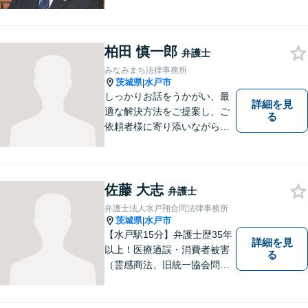
いくことを心がけています。
【開設55年以上の法律事務
所】相談者の意向をきちんと
柏田 慎一郎
把握した上で、正当な権利を
弁護士
守るために丁寧な対応を致し
みなみまち法律事務所
ます。
茨城県
水戸市
|
しっかりお話をうかがい、最
詳細を見
適な解決方法をご提案し、ご
る
依頼者様に寄り添いながら全
力でサポートいたします。 お
気軽にご相談ください。
佐藤 大志
弁護士
弁護士法人水戸翔合同法律事務所
茨城県
水戸市
|
【水戸駅15分】弁護士歴35年
詳細を見
以上！医療過誤・消費者被害
る
（霊感商法、旧統一協会問題
を含む）・相続に注力する弁
護士。皆様の権利を守るた