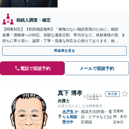
相続人調査・確定
【関東対応】【初回相談無料】「後悔のない相続実現のために」相続
放棄・債権者への対応、高額な遺産分割、寄与分など、依頼者様の気
持ちに寄り添い、誠実・丁寧・迅速な対応を心掛けております。他士
業とも連携し円滑な相続を目指します【夜間相談可】
料金表を見る
電話で面談予約
メールで面談予約
真下 博孝
東京都
インタビュ
ーを見る
弁護士
弁護士法人ましも法律事務所
営業時
水戸市
か
面談方法(対面・電
らも相談
話・ビデオなど)は
間：本日
受付中
応相談
定休日