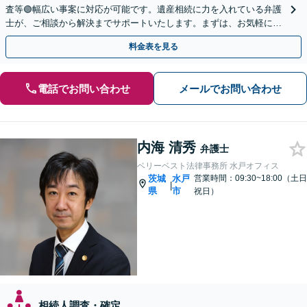
査等🟢幅広い事案に対応が可能です。遺産相続に力を入れている弁護
士が、ご相談から解決までサポートいたします。まずは、お気軽にお
問い合わせください。◤完全予約制・初回相談料無料◢
料金表を見る
電話でお問い合わせ
メールでお問い合わせ
内海 清秀
弁護士
ベリーベスト法律事務所 水戸オフィス
茨城
水戸
営業時間：09:30~18:00（土日
|
県
市
祝日）
相続人調査・確定