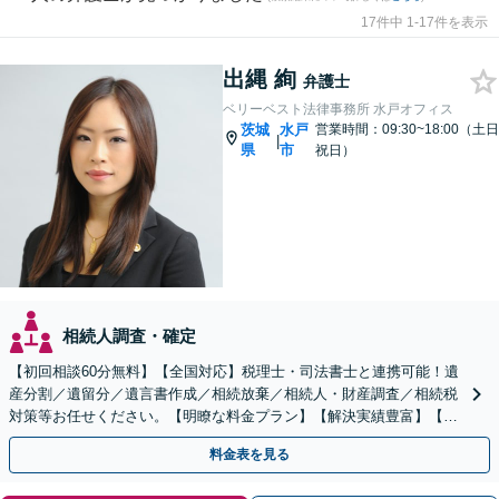
17件中 1-17件を表示
出縄 絢
弁護士
ベリーベスト法律事務所 水戸オフィス
茨城
水戸
営業時間：09:30~18:00（土日
|
県
市
祝日）
相続人調査・確定
【初回相談60分無料】【全国対応】税理士・司法書士と連携可能！遺
産分割／遺留分／遺言書作成／相続放棄／相続人・財産調査／相続税
対策等お任せください。【明瞭な料金プラン】【解決実績豊富】【電
話相談可】
料金表を見る