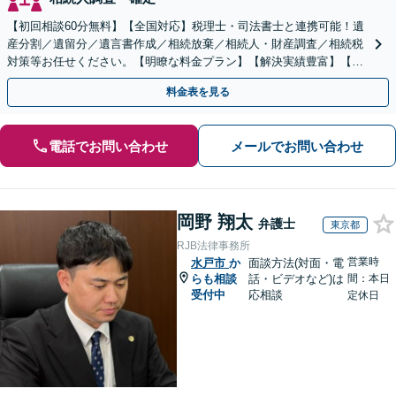
【初回相談60分無料】【全国対応】税理士・司法書士と連携可能！遺
産分割／遺留分／遺言書作成／相続放棄／相続人・財産調査／相続税
対策等お任せください。【明瞭な料金プラン】【解決実績豊富】【電
話相談可】
料金表を見る
電話でお問い合わせ
メールでお問い合わせ
岡野 翔太
弁護士
東京都
RJB法律事務所
営業時
水戸市
か
面談方法(対面・電
らも相談
話・ビデオなど)は
間：本日
受付中
応相談
定休日