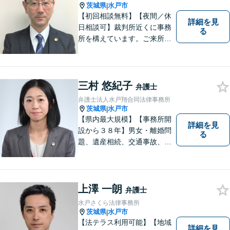
い。
茨城県
水戸市
|
【初回相談無料】【夜間／休
詳細を見
日相談可】裁判所近くに事務
る
所を構えています。ご来所・
ご相談しやすい環境を整えて
おりますので、お気軽にご相
談ください。ご依頼者様とと
もに最善の解決を目指しま
三村 悠紀子
弁護士
す。
弁護士法人水戸翔合同法律事務所
茨城県
水戸市
|
【県内最大規模】【事務所開
詳細を見
設から３８年】男女・離婚問
る
題、遺産相続、交通事故、労
働問題、刑事事件などさまざ
まな法律トラブルに対応する
地域密着の女性弁護士。お困
りごとがあればお気軽にご相
上澤 一朗
弁護士
談ください！お一人おひとり
水戸さくら法律事務所
に誠実に向き合います。
茨城県
水戸市
|
【法テラス利用可能】【地域
詳細を見