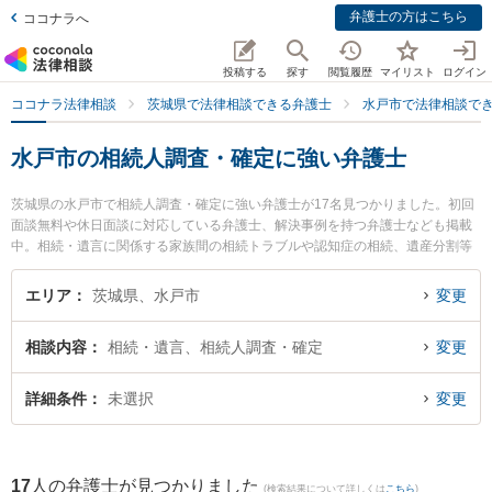
弁護士の方はこちら
ココナラへ
投稿する
探す
閲覧履歴
マイリスト
ログイン
ココナラ法律相談
茨城県で法律相談できる弁護士
水戸市で法律相談で
水戸市の相続人調査・確定に強い弁護士
茨城県の水戸市で相続人調査・確定に強い弁護士が17名見つかりました。初回
面談無料や休日面談に対応している弁護士、解決事例を持つ弁護士なども掲載
中。相続・遺言に関係する家族間の相続トラブルや認知症の相続、遺産分割等
の細かな分野での絞り込み検索もでき便利です。特にベリーベスト法律事務所
水戸オフィスの出縄 絢弁護士やみとみらい法律事務所の藤田 奈津子弁護士、弁
エリア
茨城県、水戸市
変更
護士法人長瀬総合法律事務所 水戸支所の斉藤 雄祐弁護士のプロフィール情報や
弁護士費用、強みなどが注目されています。『水戸市で土日や夜間に発生した
相談内容
相続・遺言、相続人調査・確定
変更
相続人調査・確定のトラブルを今すぐに弁護士に相談したい』『相続人調査・
確定のトラブル解決の実績豊富な近くの弁護士を検索したい』『初回相談無料
で相続人調査・確定を法律相談できる水戸市内の弁護士に相談予約したい』な
詳細条件
未選択
変更
どでお困りの相談者さんにおすすめです。
17
人の弁護士が見つかりました
(検索結果について詳しくは
こちら
)