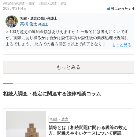
せんが、お祖父様が認知症であるなどの「遺言が作れないはずの事
#相続財産調査・鑑定
#相続人調査・確定
情」があるならば①遺言無効確認の訴えを起こすのは一つの手です。
2025年2月4日
役にたった
4
それができない場合は②遺留分侵害額請求で争うほかありません。 質
相続・遺言に強い弁護士
問4 相続トラブルの代理交渉は可能でしょうか。 →一般論としては可
髙橋 俊太
弁護士
能ですが、お伺いする内容ですとお祖父様が亡くなられた後に動くこ
とになるでしょう。
＞100万超えの違約金額はありえますか？ 一般的には考えにくいです
が、実際にあり得るかは否かは委任事項や委任後の業務処理状況等に
よるでしょう。 此方での当方回答は以上で終了となりますが、参考に
なりましたら幸いです。
もっとみる
相続人調査・確定に関連する法律相談コラム
相続・遺言
親等とは｜相続問題に関わる親等の数え
方、間違えやすいケースについて解説