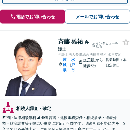
電話でお問い合わせ
メールでお問い合わせ
斉藤 雄祐
弁
インタビューを
見る
護士
弁護士法人長瀬総合法律事務所 水戸支所
茨
水
水戸駅
から
営業時間：本
城
戸
|
日定休日
徒歩8分
県
市
相続人調査・確定
◤初回法律相談無料◢ 🔴遺言書・死後事務委任・相続放棄・遺産分
割・財産調査等🔸幅広い事案に対応が可能です。遺産相続分野に力を
入れている弁護士が、ご相談から解決まで丁寧にサポートいたしま