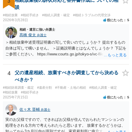
3
相続放棄後の訴状対応と答弁書作成についての相
談
#相続放棄
#相続手続き
#相続人調査・確定
#相続トラブルの代理交渉
2026年3月28日
役にたった
5
相続・遺言に強い弁護士
髙橋 俊太
弁護士
＞相続放棄申述受理証明書の写しで良いのでしょうか？ 提出するもの
自体は写しで構いません。 ＞証拠説明書とはなんでしょうか？ 下記を
ご参照ください。 https://www.courts.go.jp/tokyo-s/vc-files/tokyo-s/file/
14-1kisairei.pdf
4
父の遺産相続、放棄すべきか調査してから決める
べきか？
#相続財産調査・鑑定
#遺産分割
#不動産・土地の相続
#相続人調査・確定
#相続放棄
#相続手続き
2025年7月15日
役にたった
5
佐々木 晋輔
弁護士
実のお父様ですので、できればお父様が住んでおられたマンションの
処理をされる方向で考えられたらと思います。 放棄するかどうかは、
知ってから3カ月以内が原則ですが、家庭裁判所に申立すれば3カ月の