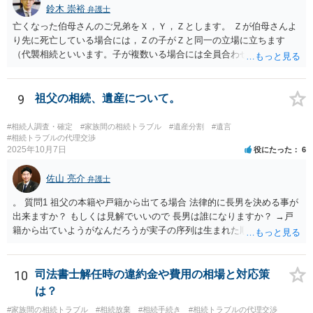
鈴木 崇裕
弁護士
亡くなった伯母さんのご兄弟をＸ，Ｙ，Ｚとします。 Ｚが伯母さんよ
り先に死亡している場合には，Ｚの子がＺと同一の立場に立ちます
（代襲相続といいます。子が複数いる場合には全員合わせてＺと同一
の取り分です。）。 Ｘ，Ｙ，Ｚ（またＺの子）はそれぞれ３分の１ず
つの相続分を有していますので， そのことを前提として，遺産分割協
議をすることになります（必ずしも３分の１ずつにしなくても，合意
9
祖父の相続、遺産について。
ができれば構いません。）。 今後の対応としては， ①伯母さんの相続
財産（遺産）の全容を整理する（預貯金，有価証券，不動産等の有無
#相続人調査・確定
#家族間の相続トラブル
#遺産分割
#遺言
を調べることになります。） ②相続財産に照らし，相続税の申告の準
#相続トラブルの代理交渉
2025年10月7日
役にたった
6
備をする（税理士の先生にご相談ください。） ③遺産分割協議をする
（ご本人同士で行っても構いませんし，弁護士に相談することもよろ
佐山 亮介
しいと思います。） ことになります。
弁護士
。 質問1 祖父の本籍や戸籍から出てる場合 法律的に長男を決める事が
出来ますか？ もしくは見解でいいので 長男は誰になりますか？ →戸
籍から出ていようがなんだろうが実子の序列は生まれた順ですから、
先方が後から生まれたならばお父様がお祖父様の長男です。 質問2 遺
書が腹違いの長男に向けてある場合 書かれてる内容が最優先にされる
のですか？ →遺書というのが、法律上の遺言の形式を守っている限り
10
司法書士解任時の違約金や費用の相場と対応策
はそのとおりです。 質問3 父が腹違いの長男に法律的に優位になれそ
は？
うな事はありますか？ →遺言が有効な場合、優位に立つことはできま
#家族間の相続トラブル
#相続放棄
#相続手続き
#相続トラブルの代理交渉