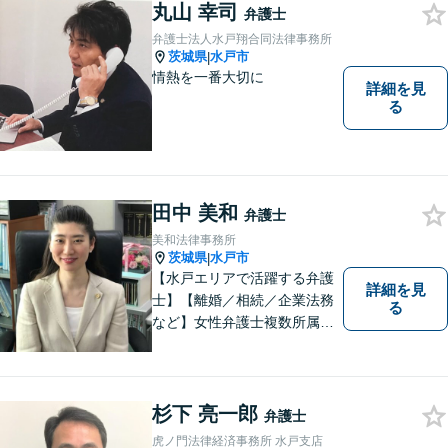
丸山 幸司
弁護士
弁護士法人水戸翔合同法律事務所
茨城県
水戸市
|
情熱を一番大切に
詳細を見
る
田中 美和
弁護士
美和法律事務所
茨城県
水戸市
|
【水戸エリアで活躍する弁護
詳細を見
士】【離婚／相続／企業法務
る
など】女性弁護士複数所属／
多岐にわたる分野で解決実績
あり。皆様の新たな一歩を支
援すべく、多面的にサポート
いたします。お困りごとがあ
杉下 亮一郎
弁護士
ればお気軽にご相談くださ
虎ノ門法律経済事務所 水戸支店