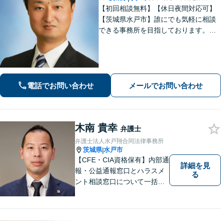
【初回相談無料】【休日夜間対応可】
【茨城県水戸市】誰にでも気軽に相談
できる事務所を目指しております。依
頼者の方の費用対効果の観点からもご
納得の行くまでご説明をいたします。
お困りのことがございましたらお気軽
にご相談ください。
電話でお問い合わせ
メールでお問い合わせ
木南 貴幸
弁護士
弁護士法人水戸翔合同法律事務所
茨城県
水戸市
|
【CFE・CIA資格保有】内部通
詳細を見
報・公益通報窓口とハラスメ
る
ント相談窓口について一括対
応いたします【従業員500名
超の内部通報窓口業務経験】