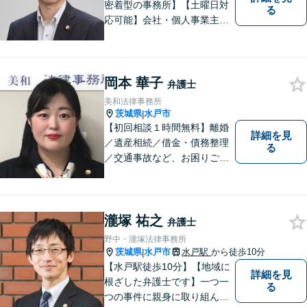
密着型の事務所】【土曜日対
る
応可能】会社・個人事業主の
方の顧問契約/著作権問題/交通
事故/離婚/相続・遺産分割/不
動産に関するトラブル/借金返
済などに対応しております。
岡本 華子
弁護士
お気軽にご相談ください。
美和法律事務所
茨城県
水戸市
|
【初回相談１時間無料】離婚
詳細を見
／遺産相続／借金・債務整理
る
／交通事故など、お困りごと
はお気軽にご相談ください。
ご依頼者様に寄り添い、より
良い解決を目指し全力でサポ
ートします。
瀧塚 祐之
弁護士
野中・瀧塚法律事務所
茨城県
水戸市
水戸駅
から徒歩10分
|
【水戸駅徒歩10分】【地域に
詳細を見
根ざした弁護士です】一つ一
る
つの事件に親身に取り組んで