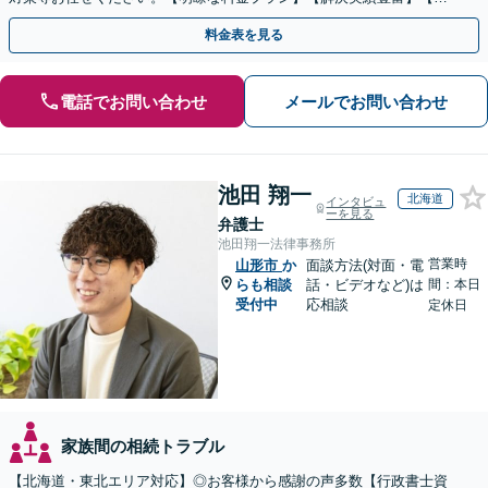
話相談可】
料金表を見る
電話でお問い合わせ
メールでお問い合わせ
池田 翔一
北海道
インタビュ
ーを見る
弁護士
池田翔一法律事務所
営業時
山形市
か
面談方法(対面・電
らも相談
話・ビデオなど)は
間：本日
受付中
応相談
定休日
家族間の相続トラブル
【北海道・東北エリア対応】◎お客様から感謝の声多数【行政書士資