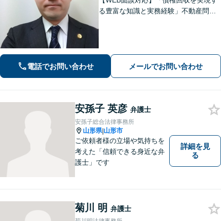
【WEB面談対応】「債権回収を実現す
る豊富な知識と実務経験」不動産問
題：賃貸借契約書の作成から入居者と
のトラブル対応まで、オーナーさまの
立場に立った解決をご提案します。
【休日・夜間相談可】
電話でお問い合わせ
メールでお問い合わせ
安孫子 英彦
弁護士
安孫子総合法律事務所
山形県
山形市
|
ご依頼者様の立場や気持ちを
詳細を見
考えた「信頼できる身近な弁
る
護士」です
菊川 明
弁護士