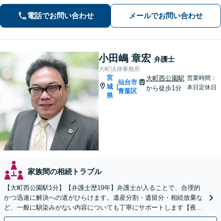
in.ee/uFqpYWb
電話でお問い合わせ
メールでお問い合わせ
小田嶋 章宏
弁護士
大町法律事務所
宮
大町西公園駅
営業時間：
仙台市
城
|
本日定休日
から徒歩1分
青葉区
県
家族間の相続トラブル
【大町西公園駅1分】【弁護士歴19年】弁護士が入ることで、合理的
かつ迅速に解決への道がひらけます。遺産分割・遺留分・相続放棄な
ど、一般に馴染みがない内容についても丁寧にサポートします【夜
間・休日相談可】【オンライン相談可】