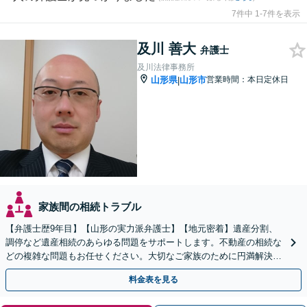
7件中 1-7件を表示
及川 善大
弁護士
及川法律事務所
山形県
山形市
営業時間：本日定休日
|
家族間の相続トラブル
【弁護士歴9年目】【山形の実力派弁護士】【地元密着】遺産分割、
調停など遺産相続のあらゆる問題をサポートします。不動産の相続な
どの複雑な問題もお任せください。大切なご家族のために円満解決を
目指します】
料金表を見る