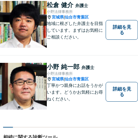
援を提供しています。 依頼者
松倉 健介
弁護士
の要望を実現するため、迅速
小野法律事務所
かつ的確に対応いたします。
宮城県
仙台市青葉区
|
地域に根ざした弁護士を目指
詳細を見
しています。まずはお気軽に
る
ご相談ください。
小野 純一郎
弁護士
小野法律事務所
宮城県
仙台市青葉区
|
丁寧かつ親身にお話をうかが
詳細を見
います。どうかお気軽にお尋
る
ねください。
相続に関する診断ツール