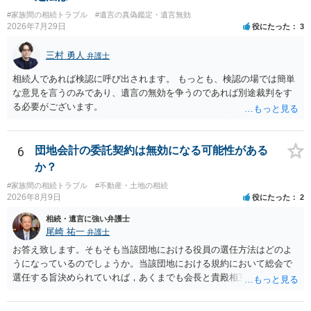
様の意に反する遺産分割協議を行う実益が誰にあったかの立証が困難
#家族間の相続トラブル
#遺言の真偽鑑定・遺言無効
であること からすると、実際に遺産分割協議の効力が否定される可能
2026年7月29日
役にたった
3
性はそれほど高くない（立証のハードルは非常に高い）ということが
言えると思います。
三村 勇人
弁護士
相続人であれば検認に呼び出されます。 もっとも、検認の場では簡単
な意見を言うのみであり、遺言の無効を争うのであれば別途裁判をす
る必要がございます。
6
団地会計の委託契約は無効になる可能性がある
か？
#家族間の相続トラブル
#不動産・土地の相続
2026年8月9日
役にたった
2
相続・遺言に強い弁護士
尾崎 祐一
弁護士
お答え致します。そもそも当該団地における役員の選任方法はどのよ
うになっているのでしょうか。当該団地における規約において総会で
選任する旨決められていれば，あくまでも会長と貴殿相互間における
団地会計の委託契約であって貴殿が役員になることはありません。但
し，団地と貴殿との委託契約は有効に成立しています。当該団地にお