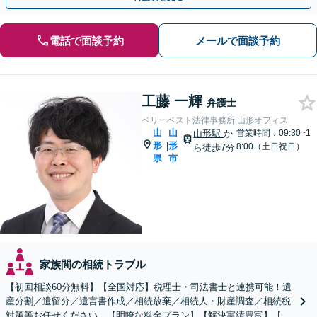
電話で面談予約
メールで面談予約
工藤 一輝
弁護士
ベリーベスト法律事務所 山形オフィス
山
山
山形駅
か
営業時間：09:30~1
形
形
|
8:00（土日祝日）
ら徒歩7分
県
市
家族間の相続トラブル
【初回相談60分無料】【全国対応】税理士・司法書士と連携可能！遺
産分割／遺留分／遺言書作成／相続放棄／相続人・財産調査／相続税
対策等お任せください。【明瞭な料金プラン】【解決実績豊富】【電