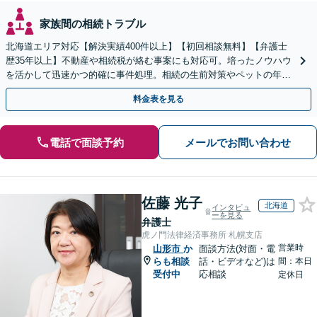
家族間の相続トラブル
北海道エリア対応【解決実績400件以上】【初回相談無料】【弁護士
歴35年以上】不動産や相続税が絡む事案にも対応可。培ったノウハウ
を活かして迅速かつ的確に事件処理。相続の生前対策やペットの年金
システムもお任せ【完全個室】【自衛隊前駅8分】
料金表を見る
電話で面談予約
メールでお問い合わせ
佐藤 光子
北海道
インタビュ
ーを見る
弁護士
虎ノ門法律経済事務所 札幌支店
営業時
山形市
か
面談方法(対面・電
らも相談
話・ビデオなど)は
間：本日
受付中
応相談
定休日