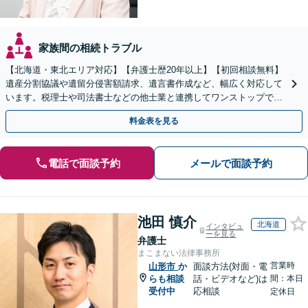
家族間の相続トラブル
【北海道・東北エリア対応】【弁護士歴20年以上】【初回相談無料】
遺産分割協議や遺留分侵害額請求、遺言書作成など、幅広く対応して
います。税理士や司法書士などの他士業と連携してワンストップでの
解決が可能です。ぜひご相談ください。
料金表を見る
電話で面談予約
メールで面談予約
池田 慎介
北海道
インタビュ
ーを見る
弁護士
まこまない法律事務所
営業時
山形市
か
面談方法(対面・電
らも相談
話・ビデオなど)は
間：本日
受付中
応相談
定休日