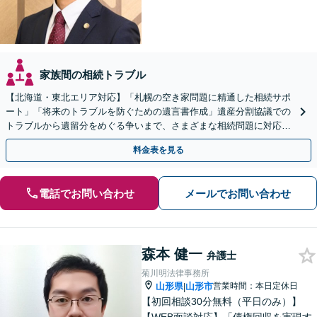
家族間の相続トラブル
【北海道・東北エリア対応】「札幌の空き家問題に精通した相続サポ
ート」「将来のトラブルを防ぐための遺言書作成」遺産分割協議での
トラブルから遺留分をめぐる争いまで、さまざまな相続問題に対応し
ています「アクセス良好・WEB面談対応で安心の相談」
料金表を見る
電話でお問い合わせ
メールでお問い合わせ
森本 健一
弁護士
菊川明法律事務所
山形県
山形市
営業時間：本日定休日
|
【初回相談30分無料（平日のみ）】