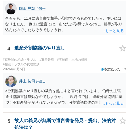
岡田 晃朝
弁護士
そもそも、11月に遺言書で相手が取得できるものでしたら、争いには
なりません。 例えば遺言では、あなたが取得できるのに、相手が取り
込んだのでしたらそうでしょうね。
4
遺産分割協議のやり直し
#家族間の相続トラブル
#遺産分割
#不動産・土地の相続
#相続トラブルの代理交渉
2026年8月5日
役にたった
2
井上 祐司
弁護士
>分割協議のやり直しの裁判を起こすと言われています。 伯母の主張
通り協議書は無効なのでしょうか。 現時点では、遺産分割協議に基
づく不動産登記がされている状況で、分割協議自体の無効を裁判所が
認めたわけではないので、分割協議の効力に影響はありません。 先
方の訴訟の主張及び立証次第ですが、 ・御祖母様の認知能力に関する
医師の意見書、筆跡鑑定 が提出されればその効力が否定される可能性
5
故人の義兄が無断で遺言書を発見・提出、法的対
はありますが、 ・伯母様自身が分割協議に加わっていること ・御祖母
処法は？