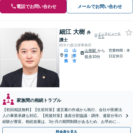
電話でお問い合わせ
メールでお問い合わせ
細江 大樹
弁
インタビューを
見る
護士
樹氷の森法律事務所
山
山
山形駅
から
営業時間：本
形
形
|
日定休日
徒歩10分
県
市
家族間の相続トラブル
【初回相談無料】【生前対策】遺言書の作成から執行、会社や医療法
人の事業承継も対応。【死後対策】遺産分割協議・調停、遺留分等の
経験が豊富。相続放棄は、3か月の期間制限があるため、お早めにご
相談ください。【オンライン面談可】【無料駐車場あり】
料金表を見る