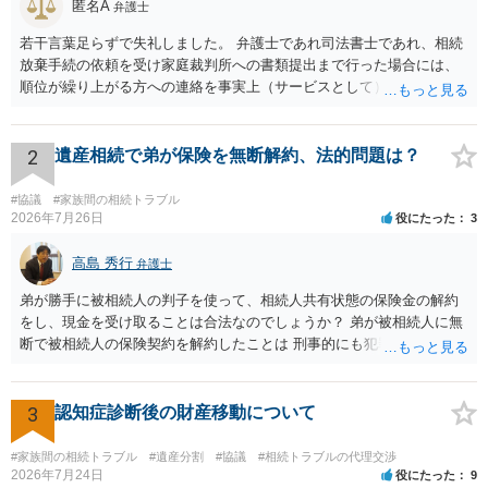
匿名A
弁護士
若干言葉足らずで失礼しました。 弁護士であれ司法書士であれ、相続
放棄手続の依頼を受け家庭裁判所への書類提出まで行った場合には、
順位が繰り上がる方への連絡を事実上（サービスとして）行うことは
あります。その「連絡」だけを弁護士が業務としてお受けすることは
できない、という意味でした。
2
遺産相続で弟が保険を無断解約、法的問題は？
#協議
#家族間の相続トラブル
2026年7月26日
役にたった
3
高島 秀行
弁護士
弟が勝手に被相続人の判子を使って、相続人共有状態の保険金の解約
をし、現金を受け取ることは合法なのでしょうか？ 弟が被相続人に無
断で被相続人の保険契約を解約したことは 刑事的にも犯罪となる可能
性があり、民事的には無効だと思います。 保険会社で解約の際に提出
された書類のコピーを取得して、弁護士に面談で詳しい事情を話して
相談 されたら良いと思います。
3
認知症診断後の財産移動について
#家族間の相続トラブル
#遺産分割
#協議
#相続トラブルの代理交渉
2026年7月24日
役にたった
9