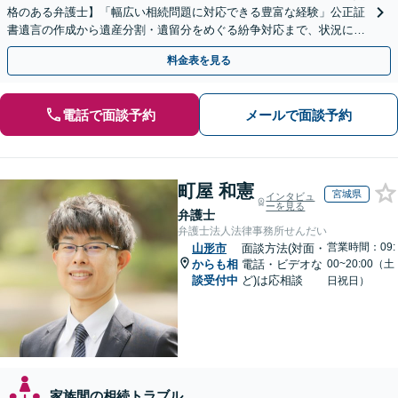
格のある弁護士】「幅広い相続問題に対応できる豊富な経験」公正証
書遺言の作成から遺産分割・遺留分をめぐる紛争対応まで、状況に応
じた最適な方法をご提案します【夜間相談可】
料金表を見る
電話で面談予約
メールで面談予約
町屋 和憲
宮城県
インタビュ
ーを見る
弁護士
弁護士法人法律事務所せんだい
営業時間：09:
山形市
面談方法(対面・
からも相
電話・ビデオな
00~20:00（土
談受付中
ど)は応相談
日祝日）
家族間の相続トラブル