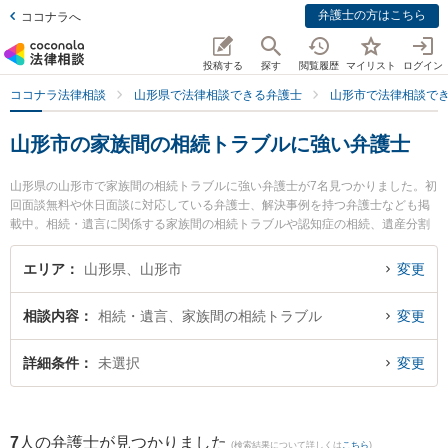
弁護士の方はこちら
ココナラへ
投稿する
探す
閲覧履歴
マイリスト
ログイン
ココナラ法律相談
山形県で法律相談できる弁護士
山形市で法律相談で
山形市の家族間の相続トラブルに強い弁護士
山形県の山形市で家族間の相続トラブルに強い弁護士が7名見つかりました。初
回面談無料や休日面談に対応している弁護士、解決事例を持つ弁護士なども掲
載中。相続・遺言に関係する家族間の相続トラブルや認知症の相続、遺産分割
等の細かな分野での絞り込み検索もでき便利です。特に及川法律事務所の及川
善大弁護士や樹氷の森法律事務所の細江 大樹弁護士、ベリーベスト法律事務所
エリア
山形県、山形市
変更
山形オフィスの工藤 一輝弁護士のプロフィール情報や弁護士費用、強みなどが
注目されています。『山形市で土日や夜間に発生した家族間の相続トラブルの
相談内容
相続・遺言、家族間の相続トラブル
変更
トラブルを今すぐに弁護士に相談したい』『家族間の相続トラブルのトラブル
解決の実績豊富な近くの弁護士を検索したい』『初回相談無料で家族間の相続
トラブルを法律相談できる山形市内の弁護士に相談予約したい』などでお困り
詳細条件
未選択
変更
の相談者さんにおすすめです。
7
人の弁護士が見つかりました
(検索結果について詳しくは
こちら
)