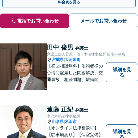
料金表を見る
電話でお問い合わせ
メールでお問い合わせ
田中 俊男
弁護士
弁護士法人菅原・佐々木法律事務所 仙南事務所
宮城県
大河原町
|
【初回相談無料】依頼者様の
詳細を見
心情に配慮した問題解決。交
る
通事故、相続問題、離婚問題
等のご依頼に迅速対応！各分
野に精通する弁護士が多数在
籍。お困りの方はお気軽にご
相談ください。【大河原フォ
遠藤 正紀
弁護士
ルテ内】
米沢舞鶴法律事務所
山形県
米沢市
|
【オンライン法律相談可】
詳細を見
【駐車場あり】【個室完備】
る