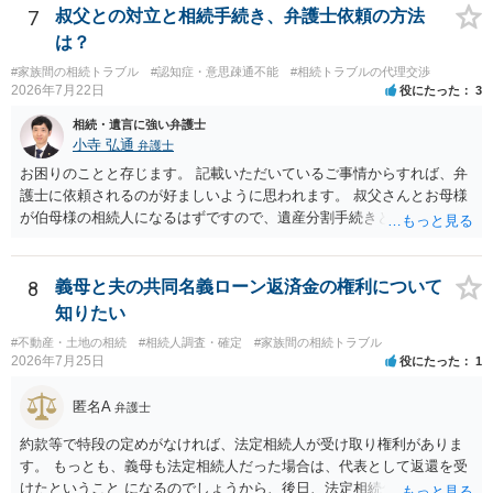
ける役員の選任が会長の専権でできるのであれば，貴殿と会長との合
7
叔父との対立と相続手続き、弁護士依頼の方法
意により委託契約は有効に成立しています。
は？
#家族間の相続トラブル
#認知症・意思疎通不能
#相続トラブルの代理交渉
2026年7月22日
役にたった
3
相続・遺言に強い弁護士
小寺 弘通
弁護士
お困りのことと存じます。 記載いただいているご事情からすれば、弁
護士に依頼されるのが好ましいように思われます。 叔父さんとお母様
が伯母様の相続人になるはずですので、遺産分割手続きという形でお
母様の方で弁護士に依頼されるのが良いかと思います。 また、「葬儀
に呼ばれなかったことについて慰謝料を請求する」と言ってこられて
いる部分に関しては、 現状特に訴訟提起等されている訳ではないので
8
義母と夫の共同名義ローン返済金の権利について
しょうから、こちらから積極的に動く必要はないように見受けられま
知りたい
す。 仮に訴訟を起こされるなどした場合には、遺産分割手続きで依頼
#不動産・土地の相続
#相続人調査・確定
#家族間の相続トラブル
される弁護士の方に対応をお願いするのが良いのではないでしょう
2026年7月25日
役にたった
1
か。 以上ご参考にしていただければ幸いです。
匿名A
弁護士
約款等で特段の定めがなければ、法定相続人が受け取り権利がありま
す。 もっとも、義母も法定相続人だった場合は、代表として返還を受
けたということ になるのでしょうから、後日、法定相続分に基づいて