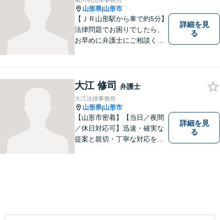
菊川明法律事務所
山形県
山形市
|
【ＪＲ山形駅から車で約5分】
詳細を見
法律問題でお困りでしたら、
る
お早めに弁護士にご相談くだ
さい。 依頼者様の抱えていら
っしゃる不安や、ご希望を丁
寧にお伺いいたします。
大江 修司
弁護士
大江法律事務所
山形県
山形市
|
【山形市密着】【当日／夜間
詳細を見
／休日対応可】迅速・確実な
る
提案と親切・丁寧な対応をい
たします。必ず皆様のお力に
なりますので、お気軽にご相
談下さい。【法テラス利用
可】不安や問題について法的
リスクを説明し、見通しを立
て、より良い解決に導くお手
伝いをいたします。