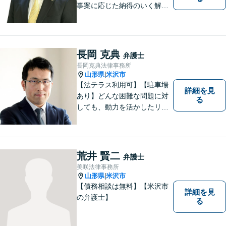
事案に応じた納得のいく解決
をサポートします！
長岡 克典
弁護士
長岡克典法律事務所
山形県
米沢市
|
【法テラス利用可】【駐車場
詳細を見
あり】どんな困難な問題に対
る
しても、動力を活かしたリー
ガルサービスをご提供させて
いただきます。ご依頼いただ
いた案件は1日でも早く解決す
るよう努力することで早期解
荒井 賢二
弁護士
決を目指します。 お気軽にご
美咲法律事務所
相談ください。
山形県
米沢市
|
【債務相談は無料】【米沢市
詳細を見
の弁護士】
る