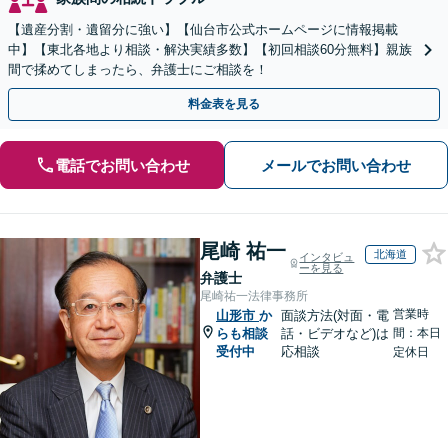
【遺産分割・遺留分に強い】【仙台市公式ホームページに情報掲載
中】【東北各地より相談・解決実績多数】【初回相談60分無料】親族
間で揉めてしまったら、弁護士にご相談を！
料金表を見る
電話でお問い合わせ
メールでお問い合わせ
尾崎 祐一
北海道
インタビュ
ーを見る
弁護士
尾崎祐一法律事務所
営業時
山形市
か
面談方法(対面・電
らも相談
話・ビデオなど)は
間：本日
受付中
応相談
定休日