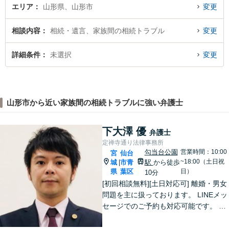
エリア
山形県、山形市
変更
相談内容
相続・遺言、家族間の相続トラブル
変更
詳細条件
未選択
変更
山形市から近い家族間の相続トラブルに強い弁護士
下大澤 優
弁護士
定禅寺通り法律事務所
勾当台公園
営業時間：10:00
宮
仙台
~18:00（土日祝
城
市青
駅
から徒歩
|
県
葉区
日）
10分
[初回相談無料][土日対応可] 離婚・男女
問題を主に扱っております。 LINEメッ
セージでのご予約も対応可能です。 LI
NEでのご予約をご希望の場合は、以下
のリンクからご登録ください。 https://l