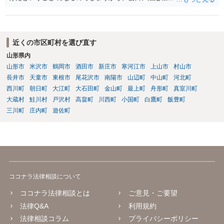
精算を求めることは可能と思います。
近くの市区町村を選び直す
山形県内
山形市
米沢市
鶴岡市
酒田市
新庄市
寒河江市
上山市
村山市
長井市
天童市
東根市
尾花沢市
南陽市
山辺町
中山町
河北町
西川町
朝日町
大江町
大石田町
金山町
最上町
舟形町
真室川町
大蔵村
鮭川村
戸沢村
高畠町
川西町
小国町
白鷹町
飯豊町
三川町
庄内町
遊佐町
ココナラ法律相談について
ココナラ法律相談とは
ご意見・ご要望
法律Q&A
利用規約
法律相談コラム
プライバシーポリシー