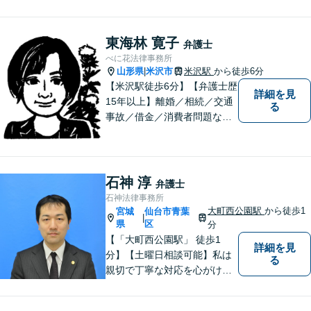
東海林 寛子
弁護士
べに花法律事務所
山形県
米沢市
米沢駅
から徒歩6分
|
【米沢駅徒歩6分】【弁護士歴
詳細を見
15年以上】離婚／相続／交通
る
事故／借金／消費者問題な
ど、さまざまな問題に対応可
能です！まずはお気軽にご相
談ください。
石神 淳
弁護士
石神法律事務所
大町西公園駅
から徒歩1
宮城
仙台市青葉
|
県
区
分
【「大町西公園駅」 徒歩1
詳細を見
分】【土曜日相談可能】私は
る
親切で丁寧な対応を心がけ、
特に社会的に弱い立場の方や
法律に不安を抱える方々に支