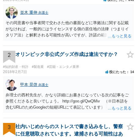
並木 重伸
弁護士
その同意書や当事者間で交わさた他の書面などに準拠法に関する記載
がなければ、一般的にはライセンスする側の居住地の法律（つまりイ
タリア法）と解釈される可能性が高いですが、許諾の範囲が日本国内
に限定されているなどの事情がある場合には、日本法となる可能性も
あります。 なお、仮に日本法になるとしても、新しい会社との間で契
約が有効かどうかは、ライセンスされた権利の種類（著作権、商標
2
オリンピック非公式グッズ作成は違法ですか？
権、特許権など）や契約の時期などを見て判断する必要があります。
いずれにせよ具体的事情が分からないと確定的な回答は難しいと思わ
#知的財産・特許
#製造業
#芸能・エンタメ業界
れますので、弁護士に直接相談されることをお勧めします。
2018年2月7日
役にたった
14
甲本 晃啓
弁護士
弁理士の西村先生が、かなり詳細にお書きになっている次の記事をご
参照くださると良いでしょう。 http://goo.gl/QwQMiv （※日本語を
含むURLのためGoogleの短縮URLにて表記しています） 私も同先生と
同じ意見です。 商品（グッズ）への使用ということであれば、少なく
とも不正競争防止法上の問題は生じうると思います。
3
社内いじめからのストレスで書き込みをし、警察
に任意聴取されています。逮捕される可能性はあ