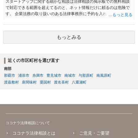
スタートアップに関する細かな相談は法律相談の掲示板での無料相談
者）の層•範囲も県内に留まらない全国規模の可能性もあるのではない
で対応できる範囲を超えてるのと、ネット情報だけに頼るのは危険で
かとご推察致します。 今後、同様•類似のケースやさらなるハードケ
す。 企業法務の取り扱いのある法律事務所に予約を入れて、リーガル
ースが生じる可能性に備え、①法務体制の整備•拡充（顧問弁護士の導
リスクチェックの法務サービスのご依頼をされることをお勧め致しま
入、社内法務担当の育成、専門家等による研修•勉強会の実施など）、
す。
②製造工程、製品表示、通販サイトの内容等のリーガルチェック等の
予防法務も心掛けてみて下さい。
もっとみる
近くの市区町村を選び直す
南部
那覇市
浦添市
糸満市
豊見城市
南城市
与那原町
南風原町
渡嘉敷村
座間味村
粟国村
渡名喜村
八重瀬町
ココナラ法律相談について
ココナラ法律相談とは
ご意見・ご要望