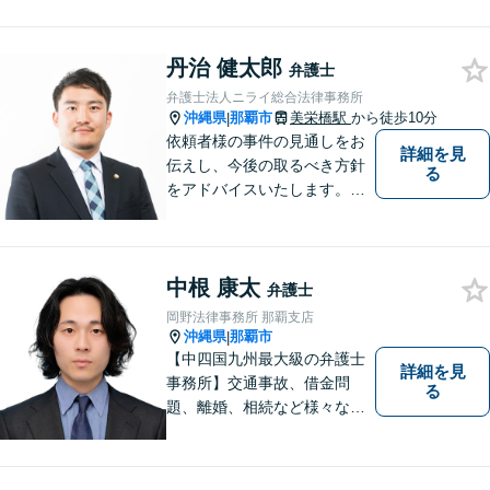
大切にしています。一人一人
の依頼者に寄り添い、依頼者
丹治 健太郎
が本当に求める最高の結果に
弁護士
こだわり続けたいと考えてお
弁護士法人ニライ総合法律事務所
ります。 お気軽にご相談くだ
沖縄県
那覇市
美栄橋駅
から徒歩10分
|
さい。
依頼者様の事件の見通しをお
詳細を見
伝えし、今後の取るべき方針
る
をアドバイスいたします。徹
底したリーガルサービスを提
供します。
中根 康太
弁護士
岡野法律事務所 那覇支店
沖縄県
那覇市
|
【中四国九州最大級の弁護士
詳細を見
事務所】交通事故、借金問
る
題、離婚、相続など様々な問
題について、「何度でも無
料」の相談を行っています！
まずはお気軽にご相談くださ