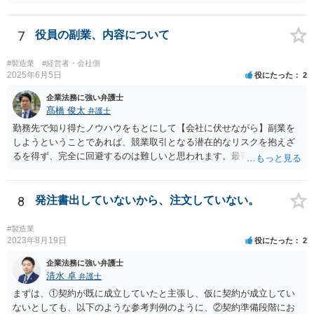
めて整理することになります。もっとも、具体的な対応は、定款の内
容や会社の機関設計等によっても変わり得るため、個別事情を踏まえ
た検討が必要となります。 （会社側から見た手続等については、拙筆
7
役員の副業、内容について
ではありますが、下記が参考になるかもしれません。 https://keiyaku-
watch.jp/chokoben/media/transfer-restrictedstock） なお、弁護士を探
#製造業
#経営者・会社側
す場合の検索ワードとしては、「会社法 弁護士」「企業法務 弁護
2025年6月5日
役にたった
2
士」「株式買取 弁護士」「株式評価 弁護士」「少数株主 弁護
企業法務に強い弁護士
士」などが考えられます。非上場株式の評価や株主間紛争は企業法務
髙橋 俊太
弁護士
分野に含まれることが多いため、企業法務や会社法を取り扱っている
弁護士を探すのが一般的でしょう。
勤務先で知り得たノウハウをもとにして【会社に伏せながら】副業を
しようということであれば、競業取引となる潜在的なリスクを抱えざ
るを得ず、完全に回避するのは難しいと思われます。最寄りの弁護士
などに具体的な事情を説明した上で、個別に相談することをお勧めい
たします。
8
発注書出していないから、注文していない。
#製造業
2023年8月19日
役にたった
2
企業法務に強い弁護士
清水 卓
弁護士
まずは、①契約が既に成立していたと主張し、仮に契約が成立してい
ないとしても、以下のような参考判例のように、②契約準備段階にお