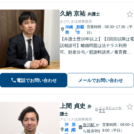
久納 京祐
弁護士
きびたき法律事務所
沖縄
那覇
営業時間：08:30~17:30（平
|
県
市
日）
【弁護士歴10年以上】【2回目以降は電
話相談可】離婚問題は法テラス利用
可。財産分与／慰謝料請求／養育費な
どを中心に対応。相続トラブルは、遺
産分割協議／遺留分、トートーメーの
問題などもご相談可能！交通事故対応
多数【バス停「天久」2分】
電話でお問い合わせ
メールでお問い合わせ
上間 貞史
弁
インタビューを
見る
護士
アビリス法律事務所
沖
那
壺川駅
か
営業時間：09:00~1
縄
覇
|
8:00（平日）
ら徒歩9分