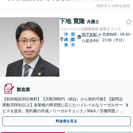
28件中 1-28件を表示
下地 寛隆
弁護士
ベリーベスト法律事務所 那覇オフィス
沖
那
県庁前駅
か
営業時間：09:30~
縄
覇
|
21:00（平日）
ら徒歩4分
県
市
製造業
【初回相談30分無料】【月額3980円（税込）から契約可能】【顧問企
業数2000社以上】各業種の商習慣に応じたハイレベルなリーガルサー
ビスを提供。契約書の作成／リーガルチェック／M&A／労働問題／知
的財産等、お任せください【他士業連携可能】
料金表を見る