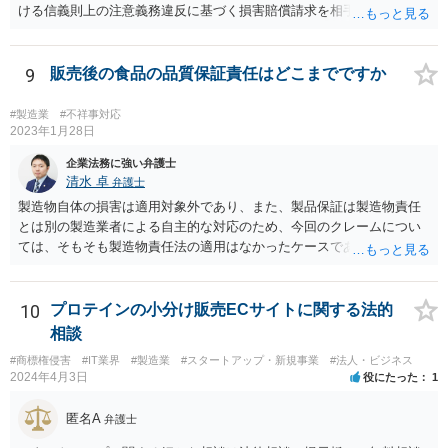
ける信義則上の注意義務違反に基づく損害賠償請求を相手会社にして
行くことが考えられます。 （参考） 【最判平成19年2月27日の裁判要
旨】 https://www.courts.go.jp/app/hanrei_jp/detail2?id=34183 「ＸがＡ
の意向を受けて開発，製造したゲーム機を順次ＸからＹ，ＹからＡに
9
販売後の食品の品質保証責任はどこまでですか
継続的に販売する旨の契約が，締結の直前にＡが突然ゲーム機の改良
要求をしたことによって締結に至らなかった場合において，Ｙが，開
#製造業
#不祥事対応
発等の続行に難色を示すＸに対し，Ａから具体的な発注を受けていな
2023年1月28日
いにもかかわらず，ゲーム機２００台を発注する旨を口頭で約した
企業法務に強い弁護士
り，具体的な発注内容を記載した発注書及び条件提示書を交付するな
清水 卓
弁護士
どし，ゲーム機の売買契約が確実に締結されるとの過大な期待を抱か
製造物自体の損害は適用対象外であり、また、製品保証は製造物責任
せてゲーム機の開発，製造に至らせたなど判示の事情の下では，Ｙ
とは別の製造業者による自主的な対応のため、今回のクレームについ
は，Ｘに対する契約準備段階における信義則上の注意義務に違反した
ては、そもそも製造物責任法の適用はなかったケースである可能性が
ものとして，これによりＸに生じた損害を賠償する責任を負う。」
あります。 また、製造物自体の損害については、民法に基づく不法
行為責任、契約不適合責任、債務不履行責任等の問題が生じる可能性
が、ありますが、そのためには、被害者側で加害者の過失や品質の契
10
プロテインの小分け販売ECサイトに関する法的
約不適合等を立証する必要があります。 今回のケースのように、販
相談
売（11月）からクレーム（翌年1月中旬）までの間に２ヶ月程度の期間
#商標権侵害
#IT業界
#製造業
#スタートアップ・新規事業
#法人・ビジネス
があり、しかも、現物はお客様側で捨ててしまっとのことで原因が特
2024年4月3日
役にたった
1
定できていなかった等の事情がある場合には、立証のための証拠がな
い状態であり、果たしてお客様側で貴社の過失や商品の品質の契約不
匿名A
弁護士
適合を立証できたのか疑義があるように思います。 貴社は、製造及
び通販等での販売をなされているようであり、購入するお客様（消費