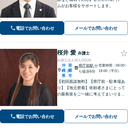
ムがお客様をサポートします。
電話でお問い合わせ
メールでお問い合わせ
桜井 愛
弁護士
弁護士法人ACLOGOS
沖
那
県庁前駅
か
営業時間：09:00~
縄
覇
|
18:00（平日）
ら徒歩6分
県
市
【初回面談無料】【県庁前・駐車場あ
り】【地元密着】依頼者さまにとって
の最善策をご一緒に考えてまいりま
す。不安やご希望を丁寧にお伺いしま
す。まずはお気軽にご相談ください。
【FP1級・宅地建物取引士・銀行業務
電話でお問い合わせ
メールでお問い合わせ
検定の資格あり】【WEB面談可】