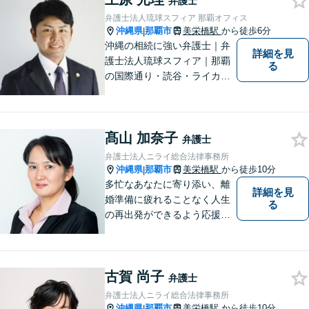
弁護士
ている方を救います。ぜひご
弁護士法人琉球スフィア 那覇オフィス
相談ください。
沖縄県
那覇市
美栄橋駅
から徒歩6分
|
沖縄の相続に強い弁護士｜弁
詳細を見
護士法人琉球スフィア｜那覇
る
の国際通り・読谷・ライカム
の3店舗ある沖縄最大級の法律
事務所｜私自身、月に10件程
度の新規相談を受けておりま
髙山 加奈子
す。お気軽にご連絡くださ
弁護士
い！
弁護士法人ニライ総合法律事務所
沖縄県
那覇市
美栄橋駅
から徒歩10分
|
多忙なあなたに寄り添い、離
詳細を見
婚準備に疲れることなく人生
る
の再出発ができるよう応援し
ます。
古賀 尚子
弁護士
弁護士法人ニライ総合法律事務所
沖縄県
那覇市
美栄橋駅
から徒歩10分
|