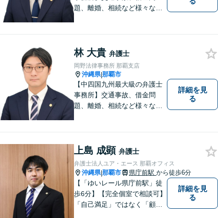
る
題、離婚、相続など様々な問
題について、「何度でも無
料」の相談を行っています！
まずはお気軽にご相談くださ
い！
林 大貴
弁護士
岡野法律事務所 那覇支店
沖縄県
那覇市
|
【中四国九州最大級の弁護士
詳細を見
事務所】交通事故、借金問
る
題、離婚、相続など様々な問
題について、「何度でも無
料」の相談を行っています！
まずはお気軽にご相談くださ
い！
上島 成顕
弁護士
弁護士法人ユア・エース 那覇オフィス
沖縄県
那覇市
県庁前駅
から徒歩6分
|
【「ゆいレール県庁前駅」徒
詳細を見
歩6分】【完全個室で相談可】
る
「自己満足」ではなく「顧客
満足」が得られたかどうかを