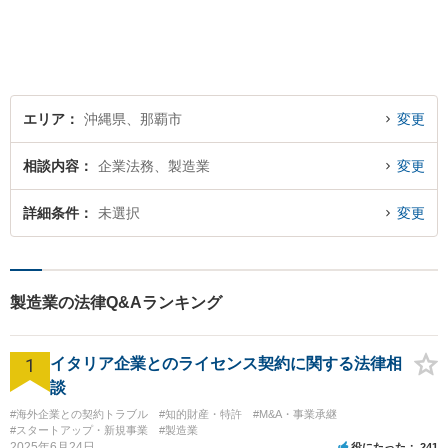
す。企業法務、土地問題、離
婚、借金、相続、交通事故
等、生活上のトラブルがござ
いましたら、お気軽にご相談
下さい。
エリア
沖縄県、那覇市
変更
相談内容
企業法務、製造業
変更
詳細条件
未選択
変更
製造業の法律Q&Aランキング
1
イタリア企業とのライセンス契約に関する法律相
談
#海外企業との契約トラブル
#知的財産・特許
#M&A・事業承継
#スタートアップ・新規事業
#製造業
2025年6月24日
役にたった
241