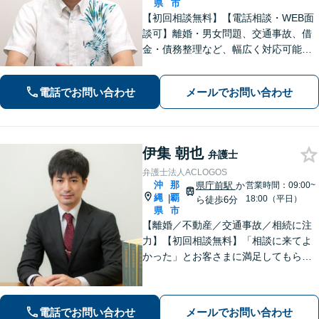
県
市
【初回相談無料】【電話相談・WEB面
談可】離婚・男女問題、交通事故、借
金・債務整理など、幅広く対応可能で
す。地域密着型の法律事務所で、ご相
談しやすい対応体制を整備していま
電話でお問い合わせ
メールでお問い合わせ
す。抱えているお悩みを解決いたしま
すので、お気軽にお問い合わせくださ
い。
伊集 朝也
弁護士
弁護士法人ACLOGOS
沖
那
県庁前駅
か
営業時間：09:00~
縄
覇
|
18:00（平日）
ら徒歩6分
県
市
【離婚／不動産／交通事故／相続に注
力】【初回相談無料】「相談に来てよ
かった」とお客さまに満足してもらう
ことを大切にしています！沖縄にお住
まいの方・中小企業の方を支えるべ
く、丁寧なヒアリングで皆様のお気持
電話でお問い合わせ
メールでお問い合わせ