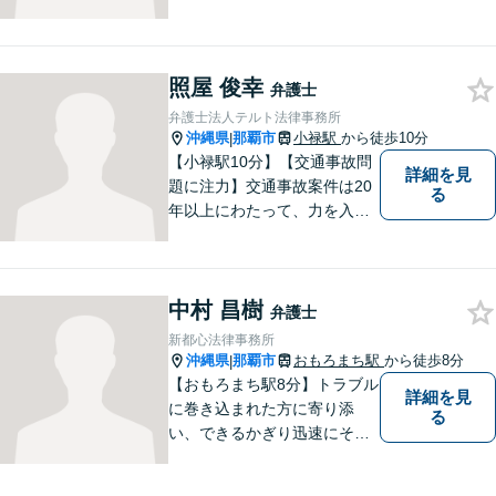
ら、弁護士を志しました。 人
生を左右する法律問題に真摯
に向き合い、最善の解決を目
照屋 俊幸
指すことが私の信念です。
弁護士
【休日面談可】
弁護士法人テルト法律事務所
沖縄県
那覇市
小禄駅
から徒歩10分
|
【小禄駅10分】【交通事故問
詳細を見
題に注力】交通事故案件は20
る
年以上にわたって、力を入れ
てきました。保険会社との示
談交渉/後遺障害等級の認定/損
害賠償請求などにお困りの方
中村 昌樹
はぜひ、当事務所にご相談く
弁護士
ださい。【企業法務対応可
新都心法律事務所
能】
沖縄県
那覇市
おもろまち駅
から徒歩8分
|
【おもろまち駅8分】トラブル
詳細を見
に巻き込まれた方に寄り添
る
い、できるかぎり迅速にそし
て最善の解決を図るべく、常
に全力で取り組んでおりま