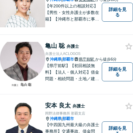
【年200件以上の相談対応】
詳細を見
【男性・女性弁護士が多数在
る
籍】【沖縄市と那覇市に事務
所あり】離婚問題、相続問
題、労働雇用、刑事事件、企
業法務・企業側労働「沖縄な
亀山 聡
らではの習慣」を熟知した弁
弁護士
護士が多数在籍。
弁護士法人ACLOGOS
沖縄県
那覇市
県庁前駅
から徒歩6分
|
【県庁前駅】【初回相談無
詳細を見
料】【法人・個人対応】借金
る
問題・相続問題・土地／建物
／建築紛争・企業法務・事業
承継なら弁護士法人アクロゴ
スにお任せください。
安本 良太
弁護士
岡野法律事務所 那覇支店
沖縄県
那覇市
|
【中四国九州最大級の弁護士
詳細を見
事務所】交通事故、借金問