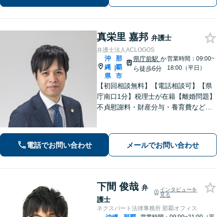
ちに寄り添います。
真栄里 嘉邦
弁護士
弁護士法人ACLOGOS
沖
那
県庁前駅
か
営業時間：09:00~
縄
覇
|
18:00（平日）
ら徒歩6分
県
市
【初回相談無料】【電話相談可】【県
庁南口1分】税理士が在籍【離婚問題】
不貞慰謝料・財産分与・養育費など。
協議・調停・別居中、どの段階でもご
相談ください【不動産】賃料増額（減
額）・明け渡し請求・立退料増額など
電話でお問い合わせ
メールでお問い合わせ
に対応。交渉から訴訟までお任せくだ
さい。
下間 俊哉
弁
インタビューを
見る
護士
ネクスパート法律事務所 那覇オフィス