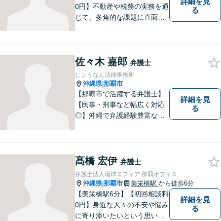
詳細を見
0円】不動産や税務の実務を通
る
じて、多角的な課題に直面す
る依頼者を支えるには、法律
面からの支援が不可欠である
と痛感し、弁護士を志しまし
佐々木 嘉郎
た。 複雑な問題を一つの窓口
弁護士
で解決できる存在を目指し、
じょうなん法律事務所
日々研鑽を重ねています。
沖縄県
那覇市
|
【那覇市で活躍する弁護士】
詳細を見
【民事・刑事など幅広く対応
る
◎】沖縄で弁護経験豊富な弁
護士！スピーディな対応を心
掛け、皆様の抱える問題がで
きるだけ早く解決できるよう
尽力します！皆様のご希望を
髙橋 宏伊
弁護士
丁寧にお聞きします。【牧志
弁護士法人琉球スフィア 那覇オフィス
駅・安里駅から徒歩圏】
沖縄県
那覇市
美栄橋駅
から徒歩6分
|
【美栄橋駅6分】【初回相談料
詳細を見
0円】身近な人々の不安や悩み
る
に寄り添いたいという思いか