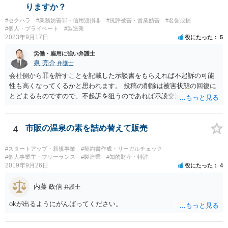
りますか？
#セクハラ
#業務妨害罪・信用毀損罪
#風評被害・営業妨害
#名誉毀損
#個人・プライベート
#製造業
2023年9月17日
役にたった
5
労働・雇用に強い弁護士
泉 亮介
弁護士
会社側から罪を許すことを記載した示談書をもらえれば不起訴の可能
性も高くなってくるかと思われます。 投稿の削除は被害状態の回復に
とどまるものですので、不起訴を狙うのであれば示談交渉はされた方
が良いでしょう。
4
市販の温泉の素を詰め替えて販売
#スタートアップ・新規事業
#契約書作成・リーガルチェック
#個人事業主・フリーランス
#製造業
#知的財産・特許
2019年9月26日
役にたった
4
内藤 政信
弁護士
okが出るようにがんばってください。