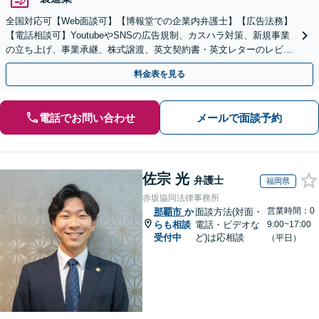
全国対応可【Web面談可】【博報堂での企業内弁護士】【広告法務】
【電話相談可】YoutubeやSNSの広告規制、カスハラ対策、新規事業
の立ち上げ、事業承継、株式譲渡、英文契約書・英文レターのレビュ
ー・ドラフトなどに対応。
料金表を見る
電話でお問い合わせ
メールで面談予約
佐宗 光
弁護士
福岡県
赤坂協同法律事務所
営業時間：0
那覇市
か
面談方法(対面・
らも相談
電話・ビデオな
9:00~17:00
受付中
ど)は応相談
（平日）