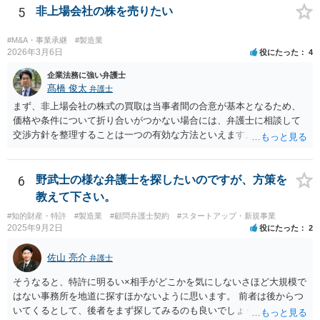
5
非上場会社の株を売りたい
#M&A・事業承継
#製造業
2026年3月6日
役にたった
4
企業法務に強い弁護士
髙橋 俊太
弁護士
まず、非上場会社の株式の買取は当事者間の合意が基本となるため、
価格や条件について折り合いがつかない場合には、弁護士に相談して
交渉方針を整理することは一つの有効な方法といえます。特に、株価
算定方法の妥当性や会社法上の手続、会社側の対応が適切かどうかと
いった点は専門的な判断を要することが多く、第三者の専門家が入る
ことで交渉が整理されることもあります。 もっとも、株主が単に「会
6
野武士の様な弁護士を探したいのですが、方策を
社に買い取ってほしい」と希望しているだけでは、会社に当然の買取
教えて下さい。
義務が生じるわけではありません。非上場会社の株式に譲渡制限が付
#知的財産・特許
#製造業
#顧問弁護士契約
#スタートアップ・新規事業
されている場合には、会社法136条に基づき、第三者への株式譲渡につ
2025年9月2日
役にたった
2
いて会社に承認を求める「譲渡承認請求」という手続との関係が問題
になることがあります。会社が譲渡を承認しない場合には、会社また
佐山 亮介
弁護士
は会社が指定する者が当該株式を買い取るべき者として指定されるこ
とになり、その中で株式買取の問題が生じることがあります。 そのた
そうなると、特許に明るい×相手がどこかを気にしないさほど大規模で
め、会社との価格交渉がまとまらない場合には、第三者への譲渡を前
はない事務所を地道に探すほかないように思います。 前者は後からつ
提とした譲渡承認請求という手続を検討する余地があるかどうかを含
いてくるとして、後者をまず探してみるのも良いでしょう。