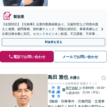
製造業
【全国対応】【元検事】企業内勤務経験あり。元裁判官など同僚弁護
士と連携。顧問業務、契約書チェック、問題社員対応、事業承継など
企業法務全般に対応。セカンドオピニオン歓迎。不正調査、不祥事や
ハラスメントの対応・予防にも実績。事業を守り成長支援。
料金表を見る
電話でお問い合わせ
メールでお問い合わせ
島田 雅也
弁護士
ベリーベスト法律事務所 那覇オフィス
沖
那
県庁前駅
か
営業時間：09:30~
縄
覇
|
21:00（平日）
ら徒歩4分
県
市
【離婚・刑事事件・労働問題・交通事
故など幅広く対応】各分野の専門チー