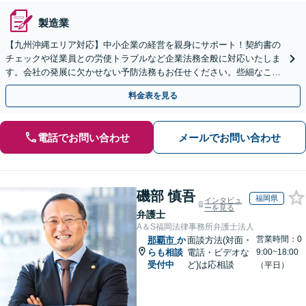
製造業
【九州沖縄エリア対応】中小企業の経営を親身にサポート！契約書の
チェックや従業員との労使トラブルなど企業法務全般に対応いたしま
す。会社の発展に欠かせない予防法務もお任せください。些細なこと
もご相談ください。【初回相談無料】【夜間・休日相談可】
料金表を見る
電話でお問い合わせ
メールでお問い合わせ
磯部 慎吾
福岡県
インタビュ
ーを見る
弁護士
A＆S福岡法律事務所弁護士法人
営業時間：0
那覇市
か
面談方法(対面・
らも相談
電話・ビデオな
9:00~18:00
受付中
ど)は応相談
（平日）