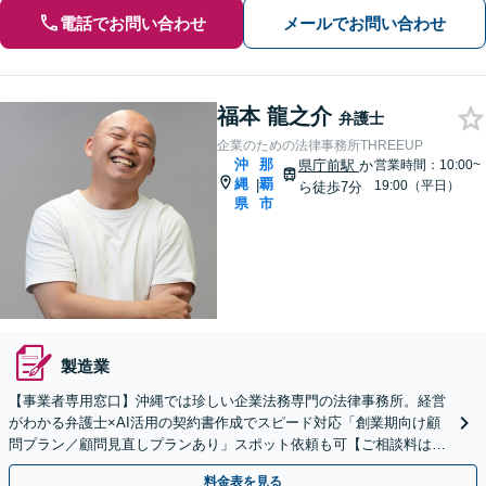
電話でお問い合わせ
メールでお問い合わせ
福本 龍之介
弁護士
企業のための法律事務所THREEUP
沖
那
県庁前駅
か
営業時間：10:00~
縄
覇
|
19:00（平日）
ら徒歩7分
県
市
製造業
【事業者専用窓口】沖縄では珍しい企業法務専門の法律事務所。経営
がわかる弁護士×AI活用の契約書作成でスピード対応「創業期向け顧
問プラン／顧問見直しプランあり」スポット依頼も可【ご相談料はご
依頼時に着手金へ充当／休日・夜間相談可】
料金表を見る