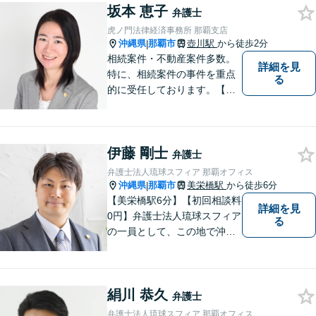
い！
坂本 恵子
弁護士
虎ノ門法律経済事務所 那覇支店
沖縄県
那覇市
壺川駅
から徒歩2分
|
相続案件・不動産案件多数。
詳細を見
特に、相続案件の事件を重点
る
的に受任しております。【初
回面談30分無料（電話・リモ
ート相談有料）】【夜間対応
可（事前予約要）】なお、労
伊藤 剛士
働問題については、雇用主の
弁護士
方からのご相談のみとさせて
弁護士法人琉球スフィア 那覇オフィス
いただいております。
沖縄県
那覇市
美栄橋駅
から徒歩6分
|
【美栄橋駅6分】【初回相談料
詳細を見
0円】弁護士法人琉球スフィア
る
の一員として、この地で沖縄
の皆さまのお役に立てるよ
う、全力を尽くしてまいりま
す。 「ご相談＝ご依頼」では
絹川 恭久
ございませんので、安心して
弁護士
経験豊富な弁護士にご相談く
弁護士法人琉球スフィア 那覇オフィス