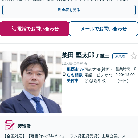
読む”法務に注力。コンプライアンス講師の実績多数
料金表を見る
電話でお問い合わせ
メールでお問い合わせ
柴田 堅太郎
弁護士
東京都
LBX法律事務所
営業時間：0
那覇市
か
面談方法(対面・
らも相談
電話・ビデオな
9:00~18:00
受付中
ど)は応相談
（平日）
製造業
【全国対応】【著書2作がM&Aフォーラム賞正賞受賞】上場企業、ス