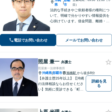
沖縄
那覇
営業時間：09:00~21:00（平
|
県
市
日）
法的な手続きやご依頼者様の権利につ
いて、明確で分かりやすい情報提供を
心掛けています。借金問題、離婚・男
女トラブル、相続、交通事故、刑事事
件など、様々な問題を共に解決し、未
来を明るいものにするお手伝いをさせ
電話でお問い合わせ
メールでお問い合わせ
ていただきます。【分割払い可】
照屋 兼一
弁護士
照屋兼一法律事務所
沖縄県
那覇市
旭橋駅
から徒歩8分
|
【弁護士歴25年以上】【沖縄
詳細を見
の法律相談ならお任せくださ
る
い】気軽に受診できる「町医
者」のような弁護士でありた
いと思っています。豊富な経
験により培ったノウハウを活
上原 光理
かし、ひとりでも多く悩まれ