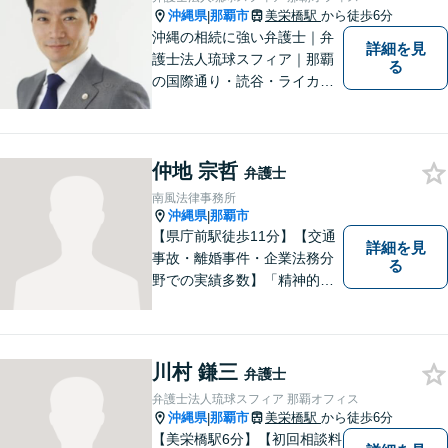
ださい。
沖縄県
那覇市
美栄橋駅
から徒歩6分
|
沖縄の相続に強い弁護士｜弁
詳細を見
護士法人琉球スフィア｜那覇
る
の国際通り・読谷・ライカム
の3店舗ある沖縄最大級の法律
事務所｜国際相続案件の実績
多数｜国内外問わず相続案件
仲地 宗哲
を手掛けていきたいと思って
弁護士
おります。どうぞよろしくお
南風法律事務所
願いします。
沖縄県
那覇市
|
【県庁前駅徒歩11分】【交通
詳細を見
事故・離婚事件・企業法務分
る
野での実績多数】「精神的な
負担の軽減」や「解決プロセ
ス」を重視し、弁護を進めて
まいります。見積もりは無料
ですので、お気軽にご相談く
川村 鎌三
弁護士
ださい。個々に応じた解決策
弁護士法人琉球スフィア 那覇オフィス
をご提案します。
沖縄県
那覇市
美栄橋駅
から徒歩6分
|
【美栄橋駅6分】【初回相談料