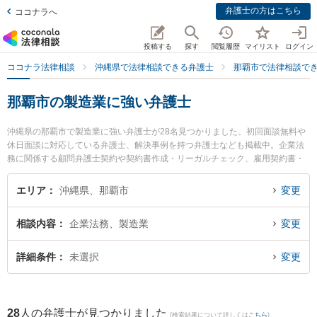
弁護士の方はこちら
ココナラへ
投稿する
探す
閲覧履歴
マイリスト
ログイン
ココナラ法律相談
沖縄県で法律相談できる弁護士
那覇市で法律相談で
那覇市の製造業に強い弁護士
沖縄県の那覇市で製造業に強い弁護士が28名見つかりました。初回面談無料や
休日面談に対応している弁護士、解決事例を持つ弁護士なども掲載中。企業法
務に関係する顧問弁護士契約や契約書作成・リーガルチェック、雇用契約書・
就業規則作成等の細かな分野での絞り込み検索もでき便利です。特にベリーベ
スト法律事務所 那覇オフィスの下地 寛隆弁護士や企業のための法律事務所THR
エリア
沖縄県、那覇市
変更
EEUPの福本 龍之介弁護士、ベリーベスト法律事務所 那覇オフィスの島田 雅也
弁護士のプロフィール情報や弁護士費用、強みなどが注目されています。『那
相談内容
企業法務、製造業
変更
覇市で土日や夜間に発生した製造業のトラブルを今すぐに弁護士に相談した
い』『製造業のトラブル解決の実績豊富な近くの弁護士を検索したい』『初回
相談無料で製造業を法律相談できる那覇市内の弁護士に相談予約したい』など
詳細条件
未選択
変更
でお困りの相談者さんにおすすめです。
28
人の弁護士が見つかりました
(検索結果について詳しくは
こちら
)