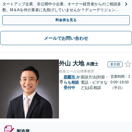
タートアップ企業、非公開中小企業、オーナー経営者からのご相談多
数。M＆Aを仲介業者に丸投げしていませんか？デューデリジェンス
や契約書作成・交渉はお任せください【初回無料】
料金表を見る
メールでお問い合わせ
外山 大地
弁護士
東京都
銀座エール法律事務所
営業時間：1
那覇市
か
面談方法(対面・
らも相談
電話・ビデオな
0:00~18:00
受付中
ど)は応相談
（平日）
製造業