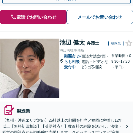
電話でお問い合わせ
メールでお問い合わせ
池辺 健太
弁護士
福岡県
池辺法律事務所
営業時間：0
那覇市
か
面談方法(対面・
らも相談
電話・ビデオな
9:30~17:30
受付中
ど)は応相談
（平日）
製造業
【九州・沖縄エリア対応】25社以上の顧問を担当／福岡に密着し12年
以上【無料初回相談】【英語対応可】数百社の経験を活かし、法律・
経営の両視点から戦略的に支援します。クイックレスポンスと”空気を