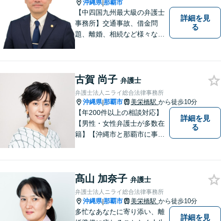
相談ください。
沖縄県
那覇市
|
【中四国九州最大級の弁護士
詳細を見
事務所】交通事故、借金問
る
題、離婚、相続など様々な問
題について、「何度でも無
料」の相談を行っています！
まずはお気軽にご相談くださ
い！
古賀 尚子
弁護士
弁護士法人ニライ総合法律事務所
沖縄県
那覇市
美栄橋駅
から徒歩10分
|
【年200件以上の相談対応】
詳細を見
【男性・女性弁護士が多数在
る
籍】【沖縄市と那覇市に事務
所あり】離婚問題、相続問
題、労働雇用、刑事事件、企
業法務・企業側労働「沖縄な
髙山 加奈子
らではの習慣」を熟知した弁
弁護士
護士が多数在籍。
弁護士法人ニライ総合法律事務所
沖縄県
那覇市
美栄橋駅
から徒歩10分
|
多忙なあなたに寄り添い、離
詳細を見