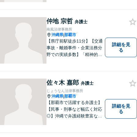
ら、弁護士を志しました。 人
生を左右する法律問題に真摯
に向き合い、最善の解決を目
仲地 宗哲
指すことが私の信念です。
弁護士
【休日面談可】
南風法律事務所
沖縄県
那覇市
|
【県庁前駅徒歩11分】【交通
詳細を見
事故・離婚事件・企業法務分
る
野での実績多数】「精神的な
負担の軽減」や「解決プロセ
ス」を重視し、弁護を進めて
まいります。見積もりは無料
ですので、お気軽にご相談く
佐々木 嘉郎
弁護士
ださい。個々に応じた解決策
じょうなん法律事務所
をご提案します。
沖縄県
那覇市
|
【那覇市で活躍する弁護士】
詳細を見
【民事・刑事など幅広く対応
る
◎】沖縄で弁護経験豊富な弁
護士！スピーディな対応を心
掛け、皆様の抱える問題がで
きるだけ早く解決できるよう