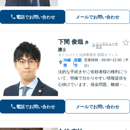
協議・調停・別居中、どの段階でもご
相談ください【不動産】賃料増額（減
額）・明け渡し請求・立退料増額など
電話でお問い合わせ
メールでお問い合わせ
に対応。交渉から訴訟までお任せくだ
さい。
下間 俊哉
弁
インタビューを
見る
護士
ネクスパート法律事務所 那覇オフィス
沖縄
那覇
営業時間：09:00~21:00（平
|
県
市
日）
法的な手続きやご依頼者様の権利につ
いて、明確で分かりやすい情報提供を
心掛けています。借金問題、離婚・男
女トラブル、相続、交通事故、刑事事
件など、様々な問題を共に解決し、未
来を明るいものにするお手伝いをさせ
電話でお問い合わせ
メールでお問い合わせ
ていただきます。【分割払い可】