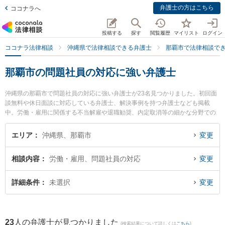
弁護士の方はこちら
ココナラへ
投稿する
探す
閲覧履歴
マイリスト
ログイン
ココナラ法律相談
沖縄県で法律相談できる弁護士
那覇市で法律相談で
那覇市の問題社員の対応に強い弁護士
沖縄県の那覇市で問題社員の対応に強い弁護士が23名見つかりました。初回面
談無料や休日面談に対応している弁護士、解決事例を持つ弁護士なども掲載
中。労働・雇用に関係する不当解雇や退職勧奨、内定取消等の細かな分野での
絞り込み検索もでき便利です。特にベリーベスト法律事務所 那覇オフィスの下
地 寛隆弁護士やベリーベスト法律事務所 那覇オフィスの島田 雅也弁護士、弁
エリア
沖縄県、那覇市
変更
護士法人ACLOGOSの真栄里 嘉邦弁護士のプロフィール情報や弁護士費用、強
みなどが注目されています。『那覇市で土日や夜間に発生した問題社員の対応
相談内容
労働・雇用、問題社員の対応
変更
のトラブルを今すぐに弁護士に相談したい』『問題社員の対応のトラブル解決
の実績豊富な近くの弁護士を検索したい』『初回相談無料で問題社員の対応を
法律相談できる那覇市内の弁護士に相談予約したい』などでお困りの相談者さ
詳細条件
未選択
変更
んにおすすめです。
23
人の弁護士が見つかりました
(検索結果について詳しくは
こちら
)