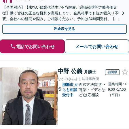
【全国対応】【未払い残業代請求 /不当解雇、退職勧奨等労働者側専
従】働く皆様の正当な権利を実現します。企業相手でも泣き寝入り不
要。会社への疑問や悩み、ご相談ください。予約は24時間受付。【初
回面談無料】【夜間・休日対応可】
料金表を見る
電話でお問い合わせ
メールでお問い合わせ
中野 公義
弁護士
福岡県
なかのきみよし法律事務所
営業時間：0
那覇市
か
面談方法(対面・
らも相談
電話・ビデオな
9:00~17:00
受付中
ど)は応相談
（平日）