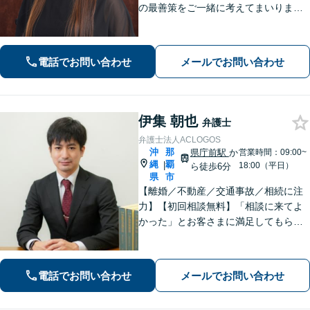
の最善策をご一緒に考えてまいりま
す。不安やご希望を丁寧にお伺いしま
す。まずはお気軽にご相談ください。
【FP1級・宅地建物取引士・銀行業務
電話でお問い合わせ
メールでお問い合わせ
検定の資格あり】【WEB面談可】
伊集 朝也
弁護士
弁護士法人ACLOGOS
沖
那
県庁前駅
か
営業時間：09:00~
縄
覇
|
18:00（平日）
ら徒歩6分
県
市
【離婚／不動産／交通事故／相続に注
力】【初回相談無料】「相談に来てよ
かった」とお客さまに満足してもらう
ことを大切にしています！沖縄にお住
まいの方・中小企業の方を支えるべ
く、丁寧なヒアリングで皆様のお気持
電話でお問い合わせ
メールでお問い合わせ
ちに寄り添います。