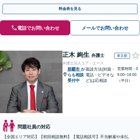
側から御社の労働問題解決に尽力します。
料金表を見る
電話でお問い合わせ
メールでお問い合わせ
正木 絢生
弁護士
東京都
弁護士法人ユア・エース
営業時間：0
那覇市
か
面談方法(対面・
らも相談
電話・ビデオな
9:00~18:00
受付中
ど)は応相談
（平日）
問題社員の対応
【全国エリア対応】【初回相談無料】【電話相談可】不当解雇や未払