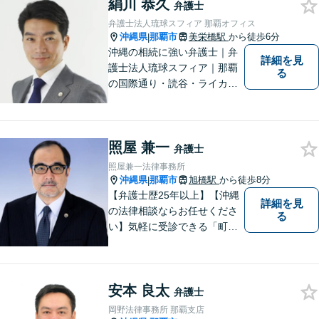
絹川 恭久
す。お気軽にご連絡くださ
弁護士
い！
弁護士法人琉球スフィア 那覇オフィス
沖縄県
那覇市
美栄橋駅
から徒歩6分
|
沖縄の相続に強い弁護士｜弁
詳細を見
護士法人琉球スフィア｜那覇
る
の国際通り・読谷・ライカム
の3店舗ある沖縄最大級の法律
事務所｜国際相続案件の実績
多数｜国内外問わず相続案件
照屋 兼一
を手掛けていきたいと思って
弁護士
おります。どうぞよろしくお
照屋兼一法律事務所
願いします。
沖縄県
那覇市
旭橋駅
から徒歩8分
|
【弁護士歴25年以上】【沖縄
詳細を見
の法律相談ならお任せくださ
る
い】気軽に受診できる「町医
者」のような弁護士でありた
いと思っています。豊富な経
験により培ったノウハウを活
安本 良太
かし、ひとりでも多く悩まれ
弁護士
ている方を救います。ぜひご
岡野法律事務所 那覇支店