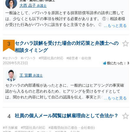
これらに該当するかどうか、証拠に基づいて、子細な分析と慎重な対
大西 晶子
弁護士
応が必要です。客観的証拠が不可欠です。 法的に正確に分析されたい
一般論として、パワハラを原因とする損害賠償等請求の請求に際して
場合には、労務管理と労働法に精通し、上記に関連した法理等にも通
は、少なくとも以下の事項を検討する必要があります。 ①：相談者様
じた弁護士等に相談し、証拠をもとにしながら具体的な話をなさった
が受けた行為がパワハラに該当すると主張できるか。 ②：会社が、当
上で、今後の対応を検討するべきです。良い解決になりますよう祈念
該パワハラ行為を認識していたにもかかわらず、適切な対策を怠った
しております。
と主張できるか。 ③：当該パワハラ行為のせいで相談者様が適応障害
を患ったと主張できるか。 ④：①②③の主張を裏付ける証拠がどの程
3
セクハラ誤解を受けた場合の対応策と弁護士への
度充実しているか。 ⑤：未払残業代等、会社に対して他に請求できそ
相談タイミング
うなものはあるか。 ①～③により、パワハラ行為をした本人/会社の両
#セクハラ
#パワハラ
#問題社員の対応
#経営者・会社側
方に対して損害賠償等を請求できるか否かが変わってきます。 ④によ
2026年5月23日
役にたった
3
り、交渉のみで妥協べきか、訴訟も見据えて徹底的に責任追求できそ
うかを検討することになります。 また、会社に対して他に請求できそ
王 宣麟
弁護士
うなものがあれば（⑤）、パワハラの証拠が多少不足していたとして
も、併せて請求することによって、解決金の増額事由として扱うこと
セクハラの内部通報があったときに、一般的にはヒアリングの事実確
を検討する余地があります。 具体的なご事情が分からないため、抽象
認から入るものと思われるため、ヒアリングを受けるサイドとして
的な説明にとどまり申し訳ありません。 ただ、パワハラを原因とする
は、聞かれた内容に対して自己の認識を伝え、事実と異なることに関
労働トラブルをご自身で対応することは、ご負担が大きいかと存じま
しては否認をすべきでしょう（証拠があるなら証拠も見せながら）。
すので、弁護士への相談をお勧めいたします。
会社側でセクハラの事実があったと認定した場合は、単なる警告・指
導だけでなく、懲戒処分等が行われる可能性もありますので、そのよ
4
社員の個人メール閲覧は解雇理由として合法か？
うな不利益な処分が行われたタイミングで弁護士の相談されるのが良
いのではないかと思います。
#不当解雇
#問題社員の対応
#退職理由(自己都合・会社都合)