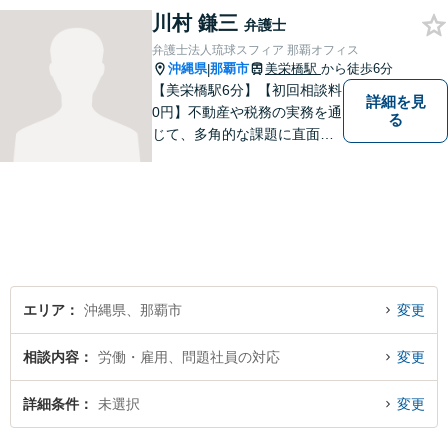
尽力します！皆様のご希望を
川村 鎌三
弁護士
丁寧にお聞きします。【牧志
弁護士法人琉球スフィア 那覇オフィス
駅・安里駅から徒歩圏】
沖縄県
那覇市
美栄橋駅
から徒歩6分
|
【美栄橋駅6分】【初回相談料
詳細を見
0円】不動産や税務の実務を通
る
じて、多角的な課題に直面す
る依頼者を支えるには、法律
面からの支援が不可欠である
と痛感し、弁護士を志しまし
た。 複雑な問題を一つの窓口
で解決できる存在を目指し、
日々研鑽を重ねています。
エリア
沖縄県、那覇市
変更
相談内容
労働・雇用、問題社員の対応
変更
詳細条件
未選択
変更