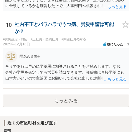
に合致しているかを確認した上で、人事部門へ相談されることが最優
先となります。 その上で、いきなりの懲戒解雇は法的ハードルが高い
ものの、重い懲戒処分の対象には十分なり得ます。 名誉や評価の回復
については、会社側に「部下の不正行為による情報漏洩」と正式に認
10
社内不正とパワハラでうつ病、労災申請は可能
定させ、誤認した他部署への適切なフォローや周知を求めるのが有効
か？
です。 あるいは、懲戒があったことを社内で周知される手続があるの
#労災認定・対応
#正社員・契約社員
#問題社員の対応
ならば、それにより軽微ながら回復はできるかもしれません。 さらに
2025年12月16日
役にたった
1
個人としても、相手に対してプライバシー侵害等に基づく損害賠償
（慰謝料）を請求する選択肢がありえます（ただし、金額は多額にな
匿名A
弁護士
らない可能性があります。）。
そうであれば早めに労基署に相談されることをお勧めします。なお、
会社が労災を否定しても労災申請はできます。診断書は直接労基にも
出す方がいいので主治医にお願いして会社に出した診断書の写しをも
らっておきましょう。
もっとみる
近くの市区町村を選び直す
南部