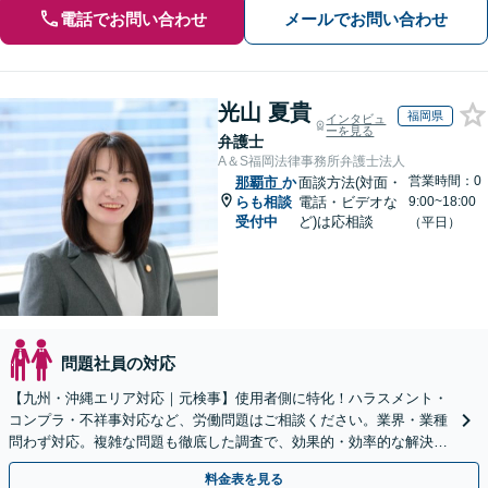
電話でお問い合わせ
メールでお問い合わせ
光山 夏貴
福岡県
インタビュ
ーを見る
弁護士
A＆S福岡法律事務所弁護士法人
営業時間：0
那覇市
か
面談方法(対面・
らも相談
電話・ビデオな
9:00~18:00
受付中
ど)は応相談
（平日）
問題社員の対応
【九州・沖縄エリア対応｜元検事】使用者側に特化！ハラスメント・
コンプラ・不祥事対応など、労働問題はご相談ください。業界・業種
問わず対応。複雑な問題も徹底した調査で、効果的・効率的な解決を
目指します。セカンドオピニオン可【休日・夜間相談可】
料金表を見る