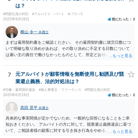
をぼかして「約●％」とする等の工夫が、より特定回避に資するかもし
は？
れません。
#問題社員の対応
#アルバイト・パート
#パワハラ
2025年9月28日
役にたった
2
横山 令一
弁護士
まずは雇用契約書をご確認ください。 その雇用契約書に就労日数につ
いて明確な取り決めがあれば、その取り決めに不足する日数について
は雇い主の責任で働けなかったものとして、所定どおりの賃金（民法5
36条2項）、又は、平均賃金の6割に相当する休業手当（労働基準法26
条）を請求できる可能性があります。ただ、自分からシフトの希望日
数を減らした分については難しいでしょう。 特に後者については、違
7
元アルバイトが顧客情報を無断使用し勧誘及び競
反した場合は労働基準監督署に申告して雇い主に指導をしてもらう手
業避止義務、法的対処法は？
続が用意されています（労働基準法104条）。 前者については労働基
#労働・雇用契約違反
#個人事業主・フリーランス
#問題社員の対応
準監督署の管轄外ですので、弁護士に請求を依頼したり、裁判所に民
2025年6月24日
役にたった
2
事訴訟や労働審判を申し立てたりする方法を取ることになるでしょ
う。
髙田 晃平
弁護士
具体的な事実関係が定かでないため、一般的な回答になることをご承
知おきください。 アルバイトの方に対して、競業避止義務違反に基づ
いて、ご相談者様の顧客に対する引き抜き行為をやめるように求める
ことや損害賠償請求を行うことが考えられます。 同じ駅のエリアにお