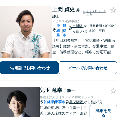
上間 貞史
弁
インタビューを
見る
護士
アビリス法律事務所
沖
那
壺川駅
か
営業時間：09:00~1
縄
覇
|
8:00（平日）
ら徒歩9分
県
市
【初回相談無料】【電話相談・WEB面
談可】離婚・男女問題、交通事故、借
金・債務整理など、幅広く対応可能で
す。地域密着型の法律事務所で、ご相
談しやすい対応体制を整備していま
電話でお問い合わせ
メールでお問い合わせ
す。抱えているお悩みを解決いたしま
すので、お気軽にお問い合わせくださ
い。
兒玉 竜幸
弁護士
弁護士法人琉球スフィア 那覇オフィス
沖縄県
那覇市
美栄橋駅
から徒歩6分
|
沖縄の相続に強い弁護士｜弁
詳細を見
護士法人琉球スフィア｜那覇
る