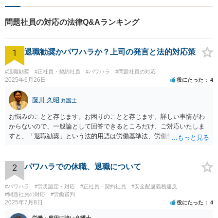
問題社員の対応の法律Q&Aランキング
1
退職勧奨かパワハラか？上司の発言と法的対応策
#退職勧奨
#正社員・契約社員
#パワハラ
#問題社員の対応
2025年6月26日
役にたった
4
藤川 久昭
弁護士
お悩みのことと存じます。お困りのことと存じます。詳しい事情がわ
からないので、一般論として回答できるところだけ、ご対応いたしま
すと、「退職勧奨」という法的用語は労働基準法、労働契約法上は存
在しないのです。法的に違法な退職勧奨・強要といえるためには、退
職を求めただけではなく、本人が退職を明確に拒否しているにもかか
わらず、その後でも執拗に退職を強く求めることです。 職場のパワー
2
パワハラでの休職、退職について
ハラスメントとは、同じ職場で働く者に対し、職務上の地位や人間関
係などの職場内の優位性を背景に、業務の適正な範囲を超えて、精神
#パワハラ
#労災認定・対応
#正社員・契約社員
#安全配慮義務違反
的・身体的苦痛を与える又は職場環境を悪化させる行為をいいます。
#問題社員の対応
#労働審判
2025年7月8日
役にたった
4
パワハラの事案は、証拠などをもとにしながら、直接具体的なお話を
お伺いして、法的に正確に分析する必要があります。本件の言動が、
労働・雇用に強い弁護士