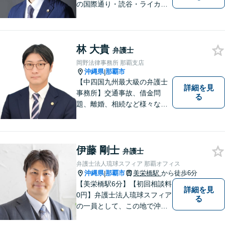
の国際通り・読谷・ライカム
の3店舗ある沖縄最大級の法律
事務所｜不安に悩まされる
日々から解放されるよう迅速
林 大貴
に対応し、あなたの立場に立
弁護士
ったベストな紛争解決を導く
岡野法律事務所 那覇支店
ことを常に大切にしていま
沖縄県
那覇市
|
す。
【中四国九州最大級の弁護士
詳細を見
事務所】交通事故、借金問
る
題、離婚、相続など様々な問
題について、「何度でも無
料」の相談を行っています！
まずはお気軽にご相談くださ
い！
伊藤 剛士
弁護士
弁護士法人琉球スフィア 那覇オフィス
沖縄県
那覇市
美栄橋駅
から徒歩6分
|
【美栄橋駅6分】【初回相談料
詳細を見
0円】弁護士法人琉球スフィア
る
の一員として、この地で沖縄
の皆さまのお役に立てるよ