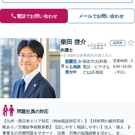
電話でお問い合わせ
メールでお問い合わせ
柴田 啓介
福岡県
インタビュ
ーを見る
弁護士
A＆S福岡法律事務所弁護士法人
営業時間：0
那覇市
か
面談方法(対面・
らも相談
電話・ビデオな
9:00~18:00
受付中
ど)は応相談
（平日）
問題社員の対応
【九州・西日本エリア対応（Web面談対応可）】【16年間の裁判官経
験あり／労働紛争経験多数】【話しやすく相談しやすい】法人・個人
事業主の労務問題をサポート、法務・労務の知識経験を活かし、企業