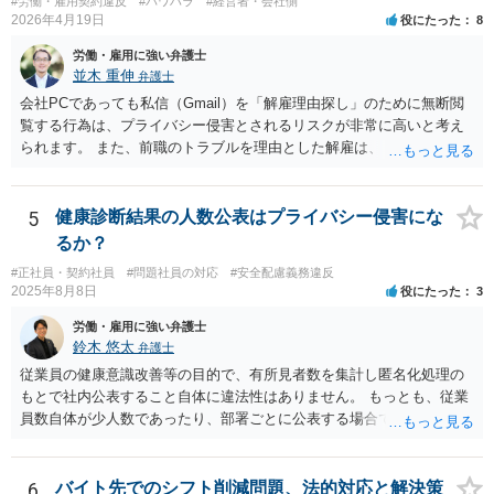
#労働・雇用契約違反
#パワハラ
#経営者・会社側
2026年4月19日
役にたった
8
労働・雇用に強い弁護士
並木 重伸
弁護士
会社PCであっても私信（Gmail）を「解雇理由探し」のために無断閲
覧する行為は、プライバシー侵害とされるリスクが非常に高いと考え
られます。 また、前職のトラブルを理由とした解雇は、 採用時に虚偽
の申告をした等でない限り、現在の解雇事由にはなりません。 今後は
メールの内容には触れず、現在の「素行の悪さ」に関する事情を具体
的に記録してください。注意・指導を繰り返しても改善されないとい
5
健康診断結果の人数公表はプライバシー侵害にな
うプロセスを積み上げ、段階的に懲戒や退職勧奨を検討するのが安全
るか？
な進め方です。
#正社員・契約社員
#問題社員の対応
#安全配慮義務違反
2025年8月8日
役にたった
3
労働・雇用に強い弁護士
鈴木 悠太
弁護士
従業員の健康意識改善等の目的で、有所見者数を集計し匿名化処理の
もとで社内公表すること自体に違法性はありません。 もっとも、従業
員数自体が少人数であったり、部署ごとに公表する場合で特定の部署
が少人数である場合等には、個人が事実上特定されてしまう可能性が
あり、その場合は違法性を帯びることになります。 少人数部署がある
場合はより大きなグループ（企業全体）単位での公表にする、結果数
6
バイト先でのシフト削減問題、法的対応と解決策