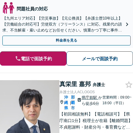
問題社員の対応
【九州エリア対応】【労災事故】【元公務員】【弁護士歴10年以上】
【労働組合の対応可】労使双方（フリーランス）に対応。残業代の請
求、不当解雇・雇い止めなどお任せください。慎重かつ丁寧に事件解
決へと進めます。
料金表を見る
電話で面談予約
メールで面談予約
真栄里 嘉邦
弁護士
弁護士法人ACLOGOS
沖
那
県庁前駅
か
営業時間：09:00~
縄
覇
|
18:00（平日）
ら徒歩6分
県
市
【初回相談無料】【電話相談可】【県
庁南口1分】税理士が在籍【離婚問題】
不貞慰謝料・財産分与・養育費など。