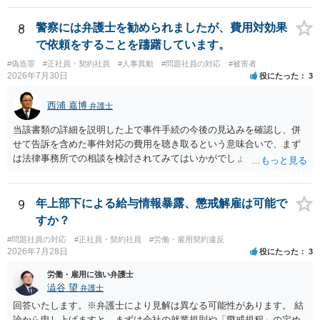
いてネイルサロンを開業していることや、同意なく顧客の電話番号やL
INEアカウント、メールアドレス等を持ち出して勧誘をしていることに
8
警察には弁護士を勧められましたが、費用対効果
ついては、競業避止義務に違反しているものと考えられます。 もっと
で依頼をすることを躊躇しています。
も、正式には退職していないものの、出社もしていないということで
#偽造罪
#正社員・契約社員
#人事異動
#問題社員の対応
#被害者
すと、在職中か退職扱いとなるかで争いになり、競業避止義務条項の
2026年7月30日
役にたった
3
有効性が問題になるところであり、損害賠償請求を行うにしても損害
の主張・立証が容易ではないため、労働法を扱う弁護士にご相談され
西浦 嘉博
弁護士
るのがよいと思われます。
当該書類の詳細を説明した上で事件手続の今後の見込みを確認し、併
せて告訴を含めた事件対応の費用を聴き取るという意味合いで、まず
は法律事務所での相談を検討されてみてはいかがでしょうか。 上記、
ご参考ください。
9
年上部下による給与情報暴露、懲戒解雇は可能で
すか？
#問題社員の対応
#正社員・契約社員
#労働・雇用契約違反
2026年7月28日
役にたった
3
労働・雇用に強い弁護士
澁谷 望
弁護士
回答いたします。※弁護士により見解は異なる可能性があります。 結
論から申し上げますと、まずは会社の就業規則や「懲戒規程」の定め