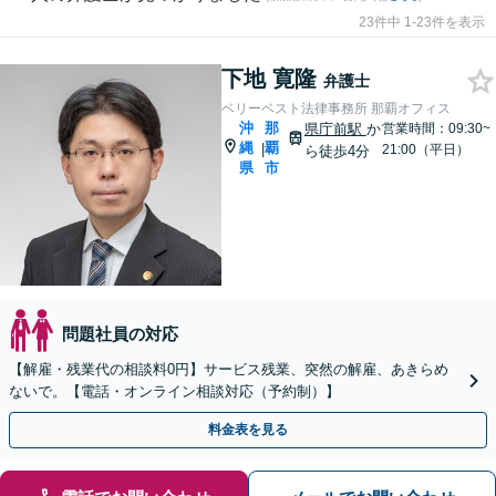
23件中 1-23件を表示
下地 寛隆
弁護士
ベリーベスト法律事務所 那覇オフィス
沖
那
県庁前駅
か
営業時間：09:30~
縄
覇
|
21:00（平日）
ら徒歩4分
県
市
問題社員の対応
【解雇・残業代の相談料0円】サービス残業、突然の解雇、あきらめ
ないで。【電話・オンライン相談対応（予約制）】
料金表を見る