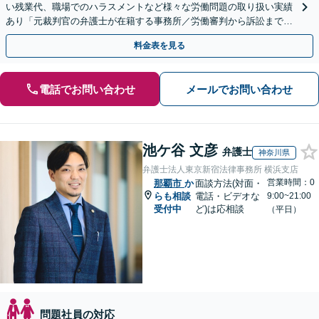
い残業代、職場でのハラスメントなど様々な労働問題の取り扱い実績
あり「元裁判官の弁護士が在籍する事務所／労働審判から訴訟まで、
裁判官経験を活かした最適な戦略を立案」
料金表を見る
電話でお問い合わせ
メールでお問い合わせ
池ケ谷 文彦
弁護士
神奈川県
弁護士法人東京新宿法律事務所 横浜支店
営業時間：0
那覇市
か
面談方法(対面・
らも相談
電話・ビデオな
9:00~21:00
受付中
ど)は応相談
（平日）
問題社員の対応