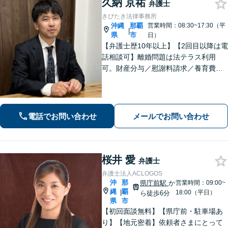
久納 京祐
弁護士
きびたき法律事務所
沖縄
那覇
営業時間：08:30~17:30（平
|
県
市
日）
【弁護士歴10年以上】【2回目以降は電
話相談可】離婚問題は法テラス利用
可。財産分与／慰謝料請求／養育費な
どを中心に対応。相続トラブルは、遺
産分割協議／遺留分、トートーメーの
問題などもご相談可能！交通事故対応
多数【バス停「天久」2分】
電話でお問い合わせ
メールでお問い合わせ
桜井 愛
弁護士
弁護士法人ACLOGOS
沖
那
県庁前駅
か
営業時間：09:00~
縄
覇
|
18:00（平日）
ら徒歩6分
県
市
【初回面談無料】【県庁前・駐車場あ
り】【地元密着】依頼者さまにとって