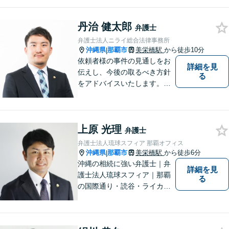
う、全力を尽くしてまいりま
す。 「ご相談＝ご依頼」では
丹治 健太郎
ございませんので、安心して
弁護士
経験豊富な弁護士にご相談く
弁護士法人ニライ総合法律事務所
ださい。
沖縄県
那覇市
美栄橋駅
から徒歩10分
|
依頼者様の事件の見通しをお
詳細を見
伝えし、今後の取るべき方針
る
をアドバイスいたします。徹
底したリーガルサービスを提
供します。
上原 光理
弁護士
弁護士法人琉球スフィア 那覇オフィス
沖縄県
那覇市
美栄橋駅
から徒歩6分
|
沖縄の相続に強い弁護士｜弁
詳細を見
護士法人琉球スフィア｜那覇
る
の国際通り・読谷・ライカム
の3店舗ある沖縄最大級の法律
事務所｜私自身、月に10件程
度の新規相談を受けておりま