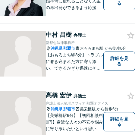
婚準備に疲れることなく人生
る
の再出発ができるよう応援し
ます。
中村 昌樹
弁護士
新都心法律事務所
沖縄県
那覇市
おもろまち駅
から徒歩8分
|
【おもろまち駅8分】トラブル
詳細を見
に巻き込まれた方に寄り添
る
い、できるかぎり迅速にそし
て最善の解決を図るべく、常
に全力で取り組んでおりま
す。企業法務、土地問題、離
髙橋 宏伊
婚、借金、相続、交通事故
弁護士
等、生活上のトラブルがござ
弁護士法人琉球スフィア 那覇オフィス
いましたら、お気軽にご相談
沖縄県
那覇市
美栄橋駅
から徒歩6分
|
下さい。
【美栄橋駅6分】【初回相談料
詳細を見
0円】身近な人々の不安や悩み
る
に寄り添いたいという思いか