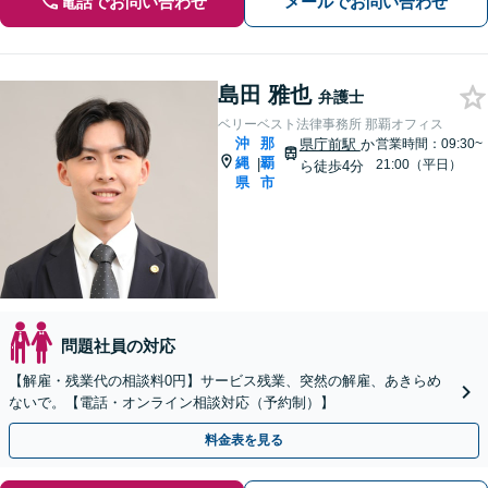
電話でお問い合わせ
メールでお問い合わせ
島田 雅也
弁護士
ベリーベスト法律事務所 那覇オフィス
沖
那
県庁前駅
か
営業時間：09:30~
縄
覇
|
21:00（平日）
ら徒歩4分
県
市
問題社員の対応
【解雇・残業代の相談料0円】サービス残業、突然の解雇、あきらめ
ないで。【電話・オンライン相談対応（予約制）】
料金表を見る