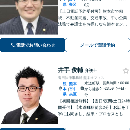
県
央区
0分
【土日電話予約受付可】熊本市で相
続、不動産問題、交通事故、中小企業
法務で弁護士をお探しなら熊本セント
ラル法律事務所(Tel: 096-288-2193)
へ。【LINE公式アカウント24時間予約
受付可】【休日・夜間相談可】
電話でお問い合わせ
メールで面談予約
井手 俊輔
弁護士
春田法律事務所 熊本オフィス
水道町駅
営業時間：00:00
熊
熊本
~23:59（平日）
本
市中
から徒歩2
|
県
央区
分
【初回相談無料】【当日/夜間/土日24時
間受付】【水道町駅徒歩2分】お話を丁
寧にお聞きし、結果・プロセスともに
ご満足していただけるサービスを提供
いたします。