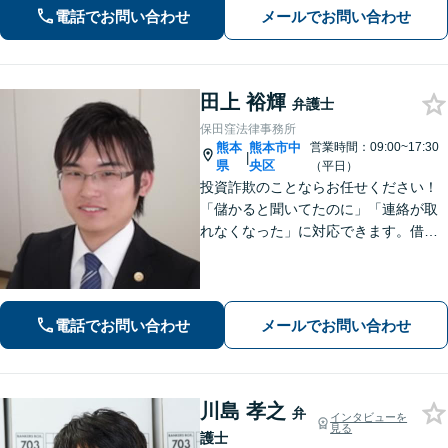
電話でお問い合わせ
メールでお問い合わせ
田上 裕輝
弁護士
保田窪法律事務所
熊本
熊本市中
営業時間：09:00~17:30
|
県
央区
（平日）
投資詐欺のことならお任せください！
「儲かると聞いてたのに」「連絡が取
れなくなった」に対応できます。借
金、債務整理にも精通しています【子
連れ相談可】【初回面談無料】
電話でお問い合わせ
メールでお問い合わせ
川島 孝之
弁
インタビューを
見る
護士