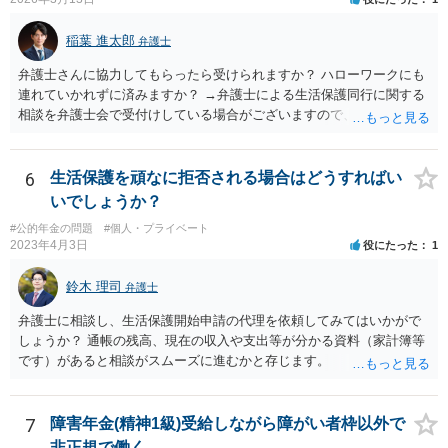
稲葉 進太郎
弁護士
弁護士さんに協力してもらったら受けられますか？ ハローワークにも
連れていかれずに済みますか？ →弁護士による生活保護同行に関する
相談を弁護士会で受付けしている場合がございますので、お近くの弁
護士会にお問い合わせください。
6
生活保護を頑なに拒否される場合はどうすればい
いでしょうか？
#公的年金の問題
#個人・プライベート
2023年4月3日
役にたった
1
鈴木 理司
弁護士
弁護士に相談し、生活保護開始申請の代理を依頼してみてはいかがで
しょうか？ 通帳の残高、現在の収入や支出等が分かる資料（家計簿等
です）があると相談がスムーズに進むかと存じます。
7
障害年金(精神1級)受給しながら障がい者枠以外で
非正規で働く