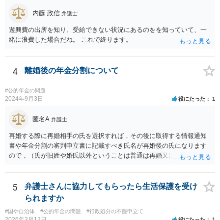
内藤 政信
弁護士
遊興費の出所を知り、受給できない状況にあるのをを知っていて、一
緒に浪費した場合だね。 これで終ります。
4
離婚後の年金分割について
#公的年金の問題
2024年9月3日
役にたった
1
匿名A
弁護士
再婚する際に再婚相手の氏を選択すれば，その後に取得する情報通知
書や年金分割の審判申立書に記載すべき氏名が再婚後の氏になります
ので，（氏が旧姓や婚氏以外ということは普通は再婚又は養子縁組し
たということで）再婚した可能性は疑われると思います。なお，住所
秘匿であればともかく，氏名秘匿を申し立てると，むしろ再婚したこ
とを推察されてしまうのではないかと思います。事案がよくわかりま
5
弁護士さんに協力してもらったら生活保護を受け
せんが，この種の事案では，再婚前に年金分割の手続を行うのがセオ
られますか
リーではないかと思います。
#国や自治体
#公的年金の問題
#行政処分の不服申立て
2026年3月13日
役にたった
1