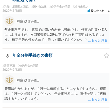
#労働・雇用契約違反
#国や自治体
#公的年金の問題
#給与未払い
2022年2月8日
役にたった
1
内藤 政信
弁護士
年金事務所です。 電話での問い合わせも可能です。 仕事の性質や収入
にもよりますが、次回審査時に2級に下げられる 可能性はあるでしょ
う。 確定申告の件を含めて、詳しく聞いておくといいでしょう。 弁護
士も知識が乏しいところなので。
8
年金分割手続きの書類
#音信不通
#公的年金の問題
2022年9月3日
内藤 政信
弁護士
費用はかかりますが、弁護士に依頼することになるでしょうね。 費用
は、弁護士と相談してください。 年金事務所にも、事情を話して再確
認するといいでしょう。