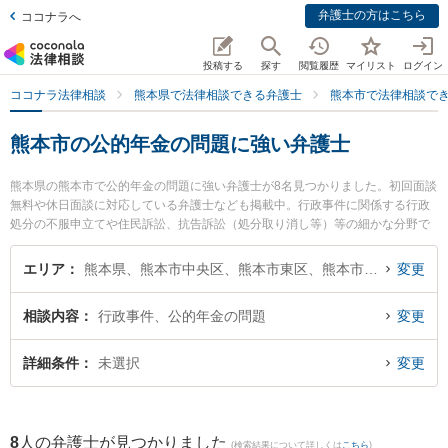
弁護士の方はこちら
ココナラへ
投稿する
探す
閲覧履歴
マイリスト
ログイン
ココナラ法律相談
熊本県で法律相談できる弁護士
熊本市で法律相談で
熊本市の公的年金の問題に強い弁護士
熊本県の熊本市で公的年金の問題に強い弁護士が8名見つかりました。初回面談
無料や休日面談に対応している弁護士なども掲載中。行政事件に関係する行政
処分の不服申立てや住民訴訟、抗告訴訟（処分取り消し等）等の細かな分野で
の絞り込み検索もでき便利です。特に月出・長嶺法律事務所の立山 晴大弁護士
や熊本セントラル法律事務所の木野 博徳弁護士、春田法律事務所 熊本オフィス
エリア
熊本県、熊本市中央区、熊本市東区、熊本市西区、熊本市南区、熊本市北区
変更
の井手 俊輔弁護士のプロフィール情報や弁護士費用、強みなどが注目されてい
ます。『熊本市で土日や夜間に発生した公的年金の問題のトラブルを今すぐに
相談内容
行政事件、公的年金の問題
変更
弁護士に相談したい』『公的年金の問題のトラブル解決の実績豊富な近くの弁
護士を検索したい』『初回相談無料で公的年金の問題を法律相談できる熊本市
内の弁護士に相談予約したい』などでお困りの相談者さんにおすすめです。
詳細条件
未選択
変更
8
人の弁護士が見つかりました
(検索結果について詳しくは
こちら
)