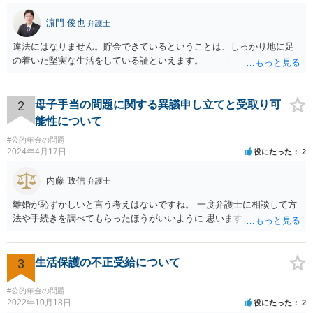
濵門 俊也
弁護士
違法にはなりません。貯金できているということは、しっかり地に足
の着いた堅実な生活をしている証といえます。
2
母子手当の問題に関する異議申し立てと受取り可
能性について
#公的年金の問題
2024年4月17日
役にたった
2
内藤 政信
弁護士
離婚が恥ずかしいと言う考えはないですね。 一度弁護士に相談して方
法や手続きを調べてもらったほうがいいように 思います。
3
生活保護の不正受給について
#公的年金の問題
2022年10月18日
役にたった
2