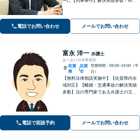
ーに【刑事事件】解決実績多数！即時
接見可。被害者感情にも配慮し、円滑
な解決を図ります【離婚問題】将来の
選択肢と法的権利を明確にし、納得の
電話でお問い合わせ
メールでお問い合わせ
いく決断ができるよう支援いたします
富永 洋一
弁護士
ありあけ法律事務所
佐賀
佐賀
営業時間：09:00~19:00（平
|
県
市
日）
【無料法律相談実施中】【佐賀県内全
域対応】【離婚・交通事故の解決実績
多数】法の専門家である弁護士の立場
から、依頼者様にとって最も利益とな
ることを第一に考えます。
電話で面談予約
メールでお問い合わせ