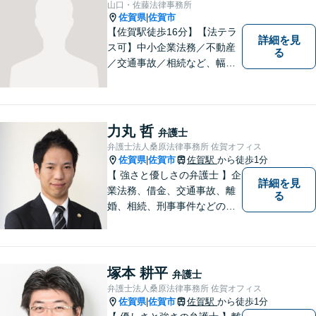
山口・佐藤法律事務所
佐賀県
佐賀市
|
【佐賀駅徒歩16分】【法テラ
詳細を見
ス可】中小企業法務／不動産
る
／交通事故／相続など、幅広
いお困りごとに対応！依頼者
様のお気持ちやご事情に寄り
添い、適切な解決へと導きま
す。まずはお気軽にご相談く
力丸 哲
弁護士
ださい。【初回面談無料】
弁護士法人桑原法律事務所 佐賀オフィス
佐賀県
佐賀市
佐賀駅
から徒歩1分
|
【 強さと優しさの弁護士 】企
詳細を見
業法務、借金、交通事故、離
る
婚、相続、刑事事件などのご
相談を承っております。まず
はお気軽にご相談ください。
チーム体制による迅速で最適
なリーガルサービスを提供い
塚本 耕平
弁護士
たします。
弁護士法人桑原法律事務所 佐賀オフィス
佐賀県
佐賀市
佐賀駅
から徒歩1分
|