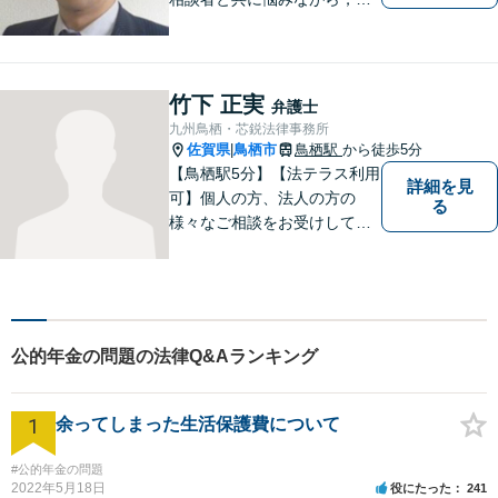
い解決を目指したいと思って
おります
竹下 正実
弁護士
九州鳥栖・芯鋭法律事務所
佐賀県
鳥栖市
鳥栖駅
から徒歩5分
|
【鳥栖駅5分】【法テラス利用
詳細を見
可】個人の方、法人の方の
る
様々なご相談をお受けしてお
ります。依頼者様のお話をし
っかりお聞きし、お気持ちや
ご事情に沿った解決策をご提
案いたします。【債務整理・
残業代請求については初回面
公的年金の問題の法律Q&Aランキング
談無料】【土日祝・夜間相談
可】
1
余ってしまった生活保護費について
#公的年金の問題
2022年5月18日
役にたった
241