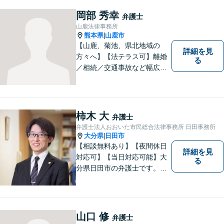
岡部 秀幸
弁護士
山鹿法律事務所
熊本県
山鹿市
|
【山鹿、菊池、県北地域の
詳細を見
方々へ】【法テラス可】離婚
る
／相続／交通事故など幅広く
対応◎新しく生まれ変わった
「山鹿法律事務所」は、いっ
そう地域に法的サービスを提
供してまいります。お気軽に
柿木 大
弁護士
ご相談を！
弁護士法人おおいた市民総合法律事務所 日田事務所
大分県
日田市
|
【相談無料あり】【夜間休日
詳細を見
対応可】【当日対応可能】大
る
分県日田市の弁護士です。離
婚・不動産・建築問題に注力
しています。是非一度ご相談
ください。
山口 修
弁護士