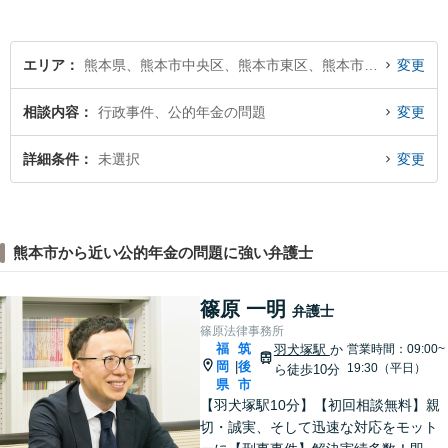
エリア
熊本県、熊本市中央区、熊本市東区、熊本市西区、熊本市南区、熊本市北区
変更
相談内容
行政事件、公的年金の問題
変更
詳細条件
未選択
変更
熊本市から近い公的年金の問題に強い弁護士
篠原 一明
弁護士
篠原法律事務所
福
筑
羽犬塚駅
か
営業時間：09:00~
岡
後
|
19:30（平日）
ら徒歩10分
県
市
【羽犬塚駅10分】【初回相談無料】親
切・誠実、そして迅速な対応をモット