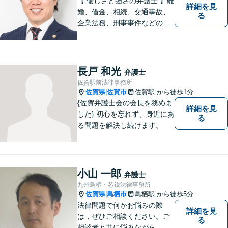
【 優しさと強さの弁護士 】離
詳細を見
婚、借金、相続、交通事故、
る
企業法務、刑事事件などのご
相談を承っております。まず
はお気軽にご相談ください。
チーム体制による迅速で最適
なリーガルサービスを提供い
長戸 和光
弁護士
たします。
佐賀駅前法律事務所
佐賀県
佐賀市
佐賀駅
から徒歩1分
|
{佐賀弁護士会の会長を務めま
詳細を見
した} 初心を忘れず、身近にあ
る
る問題を解決し続けます。
小山 一郎
弁護士
九州鳥栖・芯鋭法律事務所
佐賀県
鳥栖市
鳥栖駅
から徒歩5分
|
法律問題で何かお悩みの際
詳細を見
は，ぜひご相談ください。ご
る
相談者と共に悩みながら，い