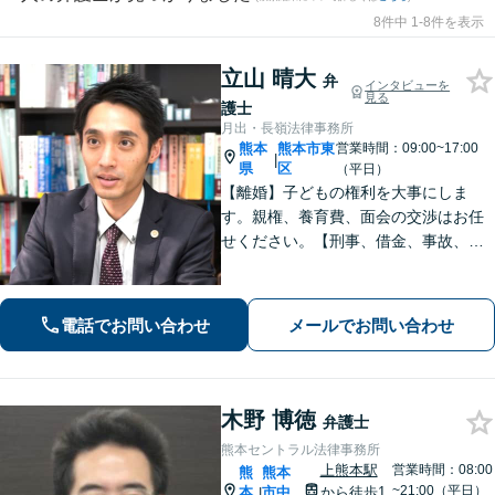
8件中 1-8件を表示
立山 晴大
弁
インタビューを
見る
護士
月出・長嶺法律事務所
熊本
熊本市東
営業時間：09:00~17:00
|
県
区
（平日）
【離婚】子どもの権利を大事にしま
す。親権、養育費、面会の交渉はお任
せください。【刑事、借金、事故、労
働】依頼者の気持ちに寄り添い解決を
目指します。示談交渉や調停の話し合
いは豊富な経験あり。
電話でお問い合わせ
メールでお問い合わせ
木野 博徳
弁護士
熊本セントラル法律事務所
上熊本駅
営業時間：08:00
熊
熊本
~21:00（平日）
本
市中
から徒歩1
|