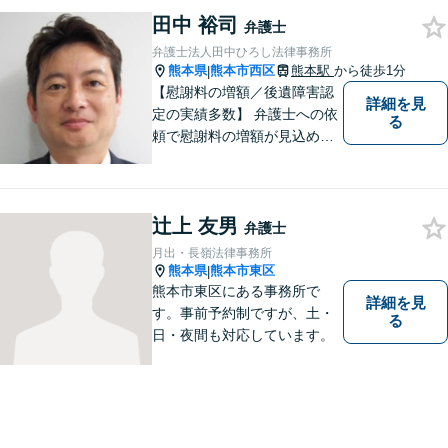
等の問題から、刑事、経営者
田中 裕司
の方の契約関係トラブルまで
弁護士
幅広くご相談いただいており
弁護士法人田中ひろし法律事務所
ます。お気軽にご相談くださ
熊本県
熊本市西区
熊本駅
から徒歩1分
|
い。
【慰謝料の増額／後遺障害認
詳細を見
定の実績多数】 弁護士への依
る
頼で慰謝料の増額が見込めま
す【破産・任意整理・個人再
生に対応】ご希望に沿った債
務整理をご提案【遺産相続の
辻上 友男
ノウハウ多数】相続手続きか
弁護士
ら遺言書までトータルサポー
月出・長嶺法律事務所
ト【JR熊本駅から徒歩1分】
熊本県
熊本市東区
|
熊本市東区にある事務所で
詳細を見
す。事前予約制ですが、土・
る
日・夜間も対応しています。