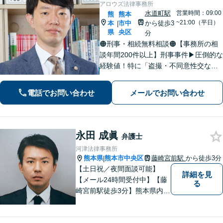
アロウズ法律事務所
水道町駅
営業時間：09:00
熊
熊本
~21:00（平日）
本
市中
から徒歩3
|
県
央区
分
🟠刑事・相続無料相談🟠【事務所の相
談年間200件以上】刑事事件▶︎圧倒的な
経験値！特に「盗撮・不同意性交など
性犯罪」の実績多数！相続▶︎「国税
局・証券会社」勤務で培った税の知識
電話でお問い合わせ
メールでお問い合わせ
を生かし、依頼者に寄り添った強いパ
ートナーになります【税理士資格あ
り】
永田 成眞
弁護士
河津法律事務所
熊本県
熊本市中央区
藤崎宮前駅
から徒歩3分
|
【土日祝／夜間面談可能】
詳細を見
【メール24時間受付中】【藤
る
崎宮前駅徒歩3分】熊本県内及
び周辺地域から法律相談受付
中です。交通事故・男女関係