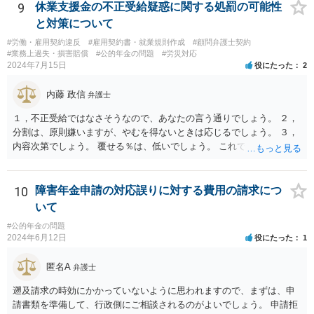
9
休業支援金の不正受給疑惑に関する処罰の可能性
と対策について
#労働・雇用契約違反
#雇用契約書・就業規則作成
#顧問弁護士契約
#業務上過失・損害賠償
#公的年金の問題
#労災対応
2024年7月15日
役にたった
2
内藤 政信
弁護士
１，不正受給ではなさそうなので、あなたの言う通りでしょう。 ２，
分割は、原則嫌いますが、やむを得ないときは応じるでしょう。 ３，
内容次第でしょう。 覆せる％は、低いでしょう。 これで終わります。
10
障害年金申請の対応誤りに対する費用の請求につ
いて
#公的年金の問題
2024年6月12日
役にたった
1
匿名A
弁護士
遡及請求の時効にかかっていないように思われますので、まずは、申
請書類を準備して、行政側にご相談されるのがよいでしょう。 申請拒