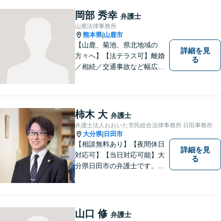
岡部 秀幸
弁護士
山鹿法律事務所
熊本県
山鹿市
|
【山鹿、菊池、県北地域の
詳細を見
方々へ】【法テラス可】離婚
る
／相続／交通事故など幅広く
対応◎新しく生まれ変わった
「山鹿法律事務所」は、いっ
そう地域に法的サービスを提
供してまいります。お気軽に
柿木 大
弁護士
ご相談を！
弁護士法人おおいた市民総合法律事務所 日田事務所
大分県
日田市
|
【相談無料あり】【夜間休日
詳細を見
対応可】【当日対応可能】大
る
分県日田市の弁護士です。離
婚・不動産・建築問題に注力
しています。是非一度ご相談
ください。
山口 修
弁護士