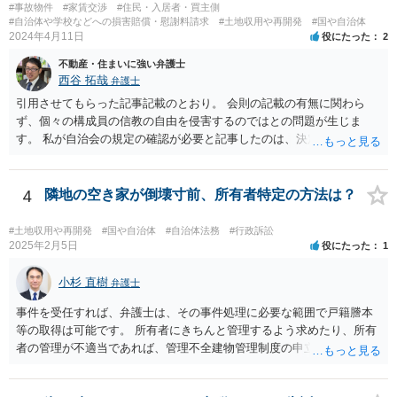
#事故物件
#家賃交渉
#住民・入居者・買主側
#自治体や学校などへの損害賠償・慰謝料請求
#土地収用や再開発
#国や自治体
2024年4月11日
役にたった
2
不動産・住まいに強い弁護士
西谷 拓哉
弁護士
引用させてもらった記事記載のとおり。 会則の記載の有無に関わら
ず、個々の構成員の信教の自由を侵害するのではとの問題が生じま
す。 私が自治会の規定の確認が必要と記事したのは、決定権の話では
なく、自治会と神社の関係性や、そもそもいかなる根拠・趣旨で神社
の積立金なるものを集めているのたのかという始まりの点から背景事
情が不明なためです。
4
隣地の空き家が倒壊寸前、所有者特定の方法は？
#土地収用や再開発
#国や自治体
#自治体法務
#行政訴訟
2025年2月5日
役にたった
1
小杉 直樹
弁護士
事件を受任すれば、弁護士は、その事件処理に必要な範囲で戸籍謄本
等の取得は可能です。 所有者にきちんと管理するよう求めたり、所有
者の管理が不適当であれば、管理不全建物管理制度の申立ても検討で
きます。