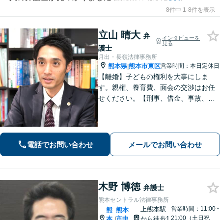
8件中 1-8件を表示
立山 晴大
弁
インタビューを
見る
護士
月出・長嶺法律事務所
熊本県
熊本市東区
営業時間：本日定休日
|
【離婚】子どもの権利を大事にしま
す。親権、養育費、面会の交渉はお任
せください。【刑事、借金、事故、労
働】依頼者の気持ちに寄り添い解決を
目指します。示談交渉や調停の話し合
いは豊富な経験あり。
電話でお問い合わせ
メールでお問い合わせ
木野 博徳
弁護士
熊本セントラル法律事務所
上熊本駅
営業時間：11:00~
熊
熊本
21:00（土日祝
本
市中
から徒歩1
|