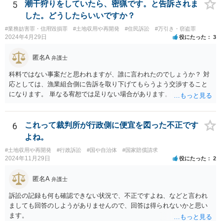
5
潮干狩りをしていたら、密猟です。と告訴されま
した。どうしたらいいですか？
#業務妨害罪・信用毀損罪
#土地収用や再開発
#住民訴訟
#万引き・窃盗罪
2024年4月29日
役にたった
3
匿名A
弁護士
科料ではない事案だと思われますが、誰に言われたのでしょうか？ 対
応としては、漁業組合側に告訴を取り下げてもらうよう交渉すること
になります。 単なる宥恕では足りない場合があります。
6
これって裁判所が行政側に便宜を図った不正です
よね。
#土地収用や再開発
#行政訴訟
#国や自治体
#国家賠償請求
2024年11月29日
役にたった
2
匿名A
弁護士
訴訟の記録も何も確認できない状況で、不正ですよね、などと言われ
ましても回答のしようがありませんので、回答は得られないかと思い
ます。