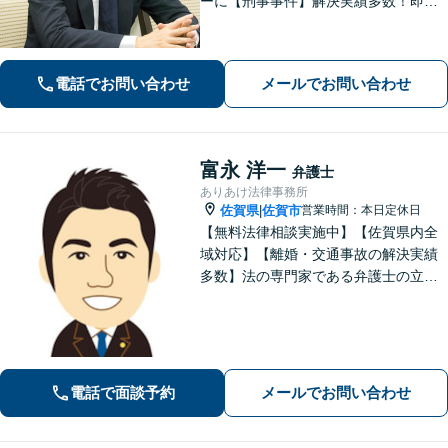
ーに【刑事事件】解決実績多数！即時
接見可。被害者感情にも配慮し、円滑
な解決を図ります【離婚問題】将来の
選択肢と法的権利を明確にし、納得の
電話でお問い合わせ
メールでお問い合わせ
いく決断ができるよう支援いたします
富永 洋一
弁護士
ありあけ法律事務所
佐賀県
佐賀市
営業時間：本日定休日
|
【無料法律相談実施中】【佐賀県内全
域対応】【離婚・交通事故の解決実績
多数】法の専門家である弁護士の立場
から、依頼者様にとって最も利益とな
ることを第一に考えます。
電話で面談予約
メールでお問い合わせ