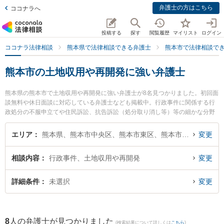
弁護士の方はこちら
ココナラへ
投稿する
探す
閲覧履歴
マイリスト
ログイン
ココナラ法律相談
熊本県で法律相談できる弁護士
熊本市で法律相談で
熊本市の土地収用や再開発に強い弁護士
熊本県の熊本市で土地収用や再開発に強い弁護士が8名見つかりました。初回面
談無料や休日面談に対応している弁護士なども掲載中。行政事件に関係する行
政処分の不服申立てや住民訴訟、抗告訴訟（処分取り消し等）等の細かな分野
での絞り込み検索もでき便利です。特に月出・長嶺法律事務所の立山 晴大弁護
士や熊本セントラル法律事務所の木野 博徳弁護士、保田窪法律事務所の田上 裕
エリア
熊本県、熊本市中央区、熊本市東区、熊本市西区、熊本市南区、熊本市北区
変更
輝弁護士のプロフィール情報や弁護士費用、強みなどが注目されています。
『熊本市で土日や夜間に発生した土地収用や再開発のトラブルを今すぐに弁護
相談内容
行政事件、土地収用や再開発
変更
士に相談したい』『土地収用や再開発のトラブル解決の実績豊富な近くの弁護
士を検索したい』『初回相談無料で土地収用や再開発を法律相談できる熊本市
内の弁護士に相談予約したい』などでお困りの相談者さんにおすすめです。
詳細条件
未選択
変更
8
人の弁護士が見つかりました
(検索結果について詳しくは
こちら
)