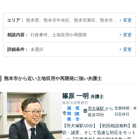
エリア
熊本県、熊本市中央区、熊本市東区、熊本市西区、熊本市南区、熊本市北区
変更
相談内容
行政事件、土地収用や再開発
変更
詳細条件
未選択
変更
熊本市から近い土地収用や再開発に強い弁護士
篠原 一明
弁護士
篠原法律事務所
福
筑
羽犬塚駅
から
営業時間：本
岡
後
|
日定休日
徒歩10分
県
市
【羽犬塚駅10分】【初回相談無料】親
切・誠実、そして迅速な対応をモット