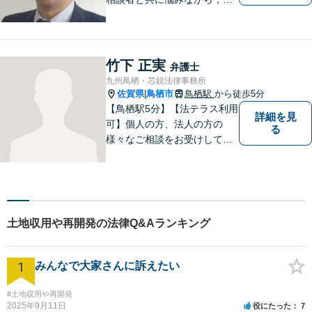
い解決を目指したいと思って
おります
竹下 正実
弁護士
九州鳥栖・芯鋭法律事務所
佐賀県
鳥栖市
鳥栖駅
から徒歩5分
|
【鳥栖駅5分】【法テラス利用
詳細を見
可】個人の方、法人の方の
る
様々なご相談をお受けしてお
ります。依頼者様のお話をし
っかりお聞きし、お気持ちや
ご事情に沿った解決策をご提
案いたします。【債務整理・
残業代請求については初回面
土地収用や再開発の法律Q&Aランキング
談無料】【土日祝・夜間相談
可】
1
みんなで大家さんに訴えたい
#土地収用や再開発
2025年9月11日
役にたった
7