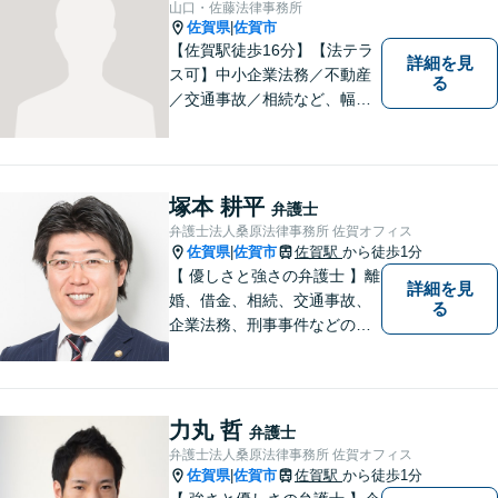
山口・佐藤法律事務所
佐賀県
佐賀市
|
【佐賀駅徒歩16分】【法テラ
詳細を見
ス可】中小企業法務／不動産
る
／交通事故／相続など、幅広
いお困りごとに対応！依頼者
様のお気持ちやご事情に寄り
添い、適切な解決へと導きま
す。まずはお気軽にご相談く
塚本 耕平
弁護士
ださい。【初回面談無料】
弁護士法人桑原法律事務所 佐賀オフィス
佐賀県
佐賀市
佐賀駅
から徒歩1分
|
【 優しさと強さの弁護士 】離
詳細を見
婚、借金、相続、交通事故、
る
企業法務、刑事事件などのご
相談を承っております。まず
はお気軽にご相談ください。
チーム体制による迅速で最適
なリーガルサービスを提供い
力丸 哲
弁護士
たします。
弁護士法人桑原法律事務所 佐賀オフィス
佐賀県
佐賀市
佐賀駅
から徒歩1分
|