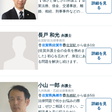
【 強さと優しさの弁護士 】企
詳細を見
業法務、借金、交通事故、離
る
婚、相続、刑事事件などのご
相談を承っております。まず
はお気軽にご相談ください。
チーム体制による迅速で最適
なリーガルサービスを提供い
長戸 和光
弁護士
たします。
佐賀駅前法律事務所
佐賀県
佐賀市
佐賀駅
から徒歩1分
|
{佐賀弁護士会の会長を務めま
詳細を見
した} 初心を忘れず、身近にあ
る
る問題を解決し続けます。
小山 一郎
弁護士
九州鳥栖・芯鋭法律事務所
佐賀県
鳥栖市
鳥栖駅
から徒歩5分
|
法律問題で何かお悩みの際
詳細を見
は，ぜひご相談ください。ご
る
相談者と共に悩みながら，い