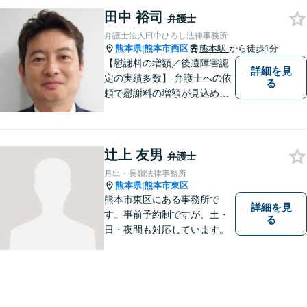
等の問題から、刑事、経営者
田中 裕司
の方の契約関係トラブルまで
弁護士
幅広くご相談いただいており
弁護士法人田中ひろし法律事務所
ます。お気軽にご相談くださ
熊本県
熊本市西区
熊本駅
から徒歩1分
|
い。
【慰謝料の増額／後遺障害認
詳細を見
定の実績多数】 弁護士への依
る
頼で慰謝料の増額が見込めま
す【破産・任意整理・個人再
生に対応】ご希望に沿った債
務整理をご提案【遺産相続の
辻上 友男
ノウハウ多数】相続手続きか
弁護士
ら遺言書までトータルサポー
月出・長嶺法律事務所
ト【JR熊本駅から徒歩1分】
熊本県
熊本市東区
|
熊本市東区にある事務所で
詳細を見
す。事前予約制ですが、土・
る
日・夜間も対応しています。