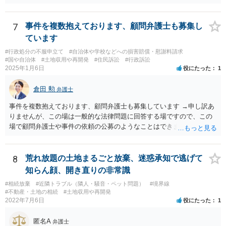
7
事件を複数抱えております、顧問弁護士も募集し
ています
#行政処分の不服申立て
#自治体や学校などへの損害賠償・慰謝料請求
#国や自治体
#土地収用や再開発
#住民訴訟
#行政訴訟
2025年1月6日
役にたった
1
倉田 勲
弁護士
事件を複数抱えております、顧問弁護士も募集しています →申し訳あ
りませんが、この場は一般的な法律問題に回答する場ですので、この
場で顧問弁護士や事件の依頼の公募のようなことはできません。 顧問
弁護士や事件処理の依頼をしたいということでしたら、ココナラ法律
相談の弁護士検索で検索の上、個別にお問い合わせください。
8
荒れ放題の土地まるごと放棄、迷惑承知で逃げて
知らん顔、開き直りの非常識
#相続放棄
#近隣トラブル（隣人・騒音・ペット問題）
#境界線
#不動産・土地の相続
#土地収用や再開発
2022年7月6日
役にたった
1
匿名A
弁護士