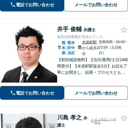
電話でお問い合わせ
メールでお問い合わせ
井手 俊輔
弁護士
春田法律事務所 熊本オフィス
水道町駅
営業時間：00:00~
熊
熊本
23:59（土日祝
本
市中
から徒歩2
|
県
央区
日）
分
【初回相談無料】【当日/夜間/土日24時
間受付】【水道町駅徒歩2分】お話を丁
寧にお聞きし、結果・プロセスともに
ご満足していただけるサービスを提供
いたします。
電話でお問い合わせ
メールでお問い合わせ
川島 孝之
弁
インタビューを
見る
護士