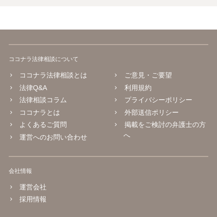
おいて株式会社と当該取締役との利益が相反する取引をしようとする
とき。 （競業及び取締役会設置会社との取引等の制限） 第三百六十五
条 取締役会設置会社における第三百五十六条の規定の適用について
は、同条第一項中「株主総会」とあるのは、「取締役会」とする。
２ 取締役会設置会社においては、第三百五十六条第一項各号の取引
をした取締役は、当該取引後、遅滞なく、当該取引についての重要な
ココナラ法律相談について
事実を取締役会に報告しなければならない。
ココナラ法律相談とは
ご意見・ご要望
法律Q&A
利用規約
法律相談コラム
プライバシーポリシー
ココナラとは
外部送信ポリシー
よくあるご質問
掲載をご検討の弁護士の方
へ
運営へのお問い合わせ
会社情報
運営会社
採用情報