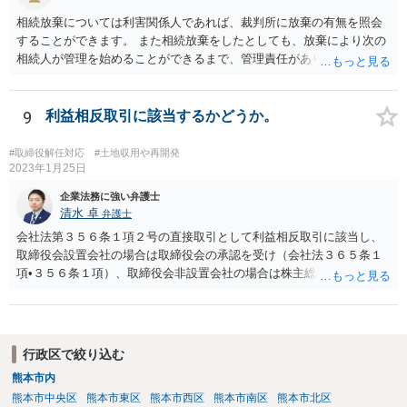
相続放棄については利害関係人であれば、裁判所に放棄の有無を照会
することができます。 また相続放棄をしたとしても、放棄により次の
相続人が管理を始めることができるまで、管理責任があります。 相続
人がいなければ利害関係人は相続財産管理人を選任するよう家庭裁判
所に申し立てることができます（ただし、相当程度の予納金がかかり
ます）。 相続放棄の有無の照会、相続人調査、相続財産管理人の選任
9
利益相反取引に該当するかどうか。
など採りうる手段について弁護士にご相談されてはいかがでしょう
か。
#取締役解任対応
#土地収用や再開発
2023年1月25日
企業法務に強い弁護士
清水 卓
弁護士
会社法第３５６条１項２号の直接取引として利益相反取引に該当し、
取締役会設置会社の場合は取締役会の承認を受け（会社法３６５条１
項•３５６条１項）、取締役会非設置会社の場合は株主総会の承認を受
ける必要があります（会社法第３５６条１項）。 【参考】 （競業及び
利益相反取引の制限） 第三百五十六条 取締役は、次に掲げる場合に
は、株主総会において、当該取引につき重要な事実を開示し、その承
認を受けなければならない。 一 取締役が自己又は第三者のために株
行政区で絞り込む
式会社の事業の部類に属する取引をしようとするとき。 二 取締役が
熊本市内
自己又は第三者のために株式会社と取引をしようとするとき。 三 株
熊本市中央区
熊本市東区
熊本市西区
熊本市南区
熊本市北区
式会社が取締役の債務を保証することその他取締役以外の者との間に