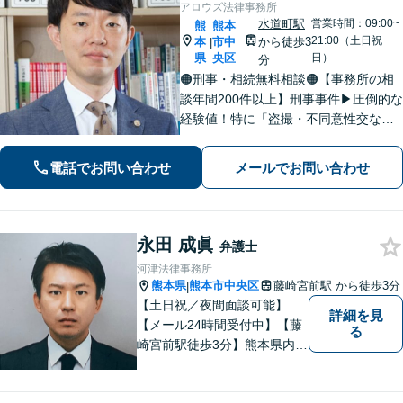
アロウズ法律事務所
水道町駅
営業時間：09:00~
熊
熊本
21:00（土日祝
本
市中
から徒歩3
|
県
央区
日）
分
🟠刑事・相続無料相談🟠【事務所の相
談年間200件以上】刑事事件▶︎圧倒的な
経験値！特に「盗撮・不同意性交など
性犯罪」の実績多数！相続▶︎「国税
局・証券会社」勤務で培った税の知識
電話でお問い合わせ
メールでお問い合わせ
を生かし、依頼者に寄り添った強いパ
ートナーになります【税理士資格あ
り】
永田 成眞
弁護士
河津法律事務所
熊本県
熊本市中央区
藤崎宮前駅
から徒歩3分
|
【土日祝／夜間面談可能】
詳細を見
【メール24時間受付中】【藤
る
崎宮前駅徒歩3分】熊本県内及
び周辺地域から法律相談受付
中です。交通事故・男女関係