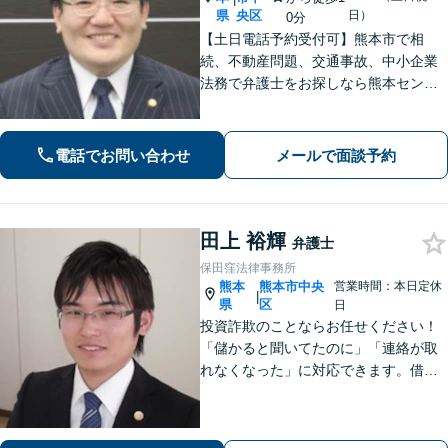
県
央区
日）
0分
【土日電話予約受付可】熊本市で相
続、不動産問題、交通事故、中小企業
法務で弁護士をお探しなら熊本セント
ラル法律事務所(Tel: 096-288-2193)
へ。【LINE公式アカウント24時間予約
受付可】【休日・夜間相談可】
電話でお問い合わせ
メールで面談予約
田上 裕輝
弁護士
保田窪法律事務所
熊本
熊本市中央
営業時間：本日定休
|
県
区
日
投資詐欺のことならお任せください！
「儲かると聞いてたのに」「連絡が取
れなくなった」に対応できます。借
金、債務整理にも精通しています【子
連れ相談可】【初回面談無料】