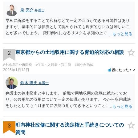
泉 亮介
弁護士
早めに訴訟をすることで和解などで一定の回収ができる可能性はあり
ますが、基本的には債券として認められても現実的な回収は難しいこ
とが多いでしょう。 費用倒れになるリスクを承知の上で、やるだけや
ってみるかどうかという側面が強いかと思われます。
2
東京都からの土地収用に関する脅迫的対応の相談
#土地収用や再開発
#住民・入居者・買主側
#国や自治体
2025年1月13日
役にたった
2
鈴木 隆史
弁護士
弁護士の鈴木隆史と申します。 前職で用地収用の業務に携わってお
り、公共用地の収用について一定の知識があります。 今から収用裁決
をしたとしても４月までに強制収用ができるということは考え難く、
交渉は可能ではないかと思います。 詳細のご相談についてはココナラ
法律相談のポータルサイトからお電話やメールをいただければと思い
ます。
3
町内神社改修に関する決定権と手続きについての
質問