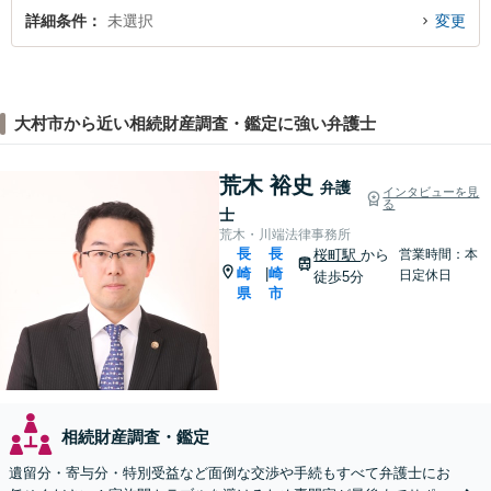
詳細条件
未選択
変更
大村市から近い相続財産調査・鑑定に強い弁護士
荒木 裕史
弁護
インタビューを見
る
士
荒木・川端法律事務所
長
長
桜町駅
から
営業時間：本
崎
崎
|
日定休日
徒歩5分
県
市
相続財産調査・鑑定
遺留分・寄与分・特別受益など面倒な交渉や手続もすべて弁護士にお