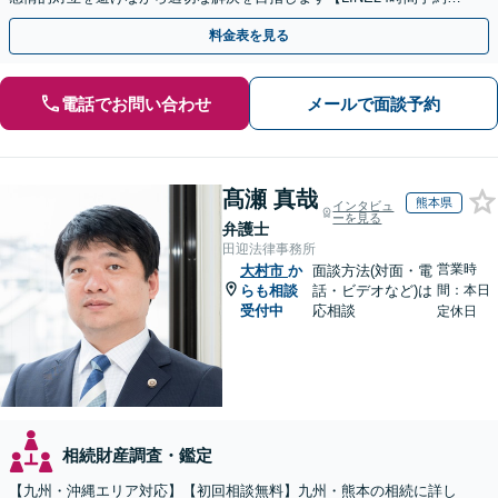
付可】【休日・夜間相談可】
料金表を見る
電話でお問い合わせ
メールで面談予約
髙瀬 真哉
熊本県
インタビュ
ーを見る
弁護士
田迎法律事務所
営業時
大村市
か
面談方法(対面・電
らも相談
話・ビデオなど)は
間：本日
受付中
応相談
定休日
相続財産調査・鑑定
【九州・沖縄エリア対応】【初回相談無料】九州・熊本の相続に詳し