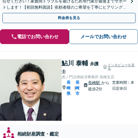
任せください！家族間トラブルを避けるため専門家が最後までサポー
トします！【初回無料面談】依頼者様のご希望を丁寧にヒアリング！
遺言書作成もご相談ください。
料金表を見る
電話でお問い合わせ
メールでお問い合わせ
鮎川 泰輔
弁護
インタビューを見
る
士
虎ノ門法律経済事務所 長崎支店
長
長
長崎駅
から
営業時間：本
崎
崎
|
日定休日
徒歩2分
県
市
相続財産調査・鑑定