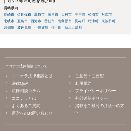
近くの市区町村を選び直す
長崎県内
長崎市
佐世保市
島原市
諫早市
大村市
平戸市
松浦市
対馬市
壱岐市
五島市
西海市
雲仙市
南島原市
長与町
時津町
東彼杵町
川棚町
波佐見町
小値賀町
佐々町
新上五島町
ココナラ法律相談について
ココナラ法律相談とは
ご意見・ご要望
法律Q&A
利用規約
法律相談コラム
プライバシーポリシー
ココナラとは
外部送信ポリシー
よくあるご質問
掲載をご検討の弁護士の方
へ
運営へのお問い合わせ