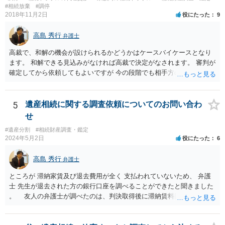
分かると思います。遺産分割協議書の偽造等により既に相続登記され
#相続放棄
#調停
てしまっている場合は、住所などに当たりをつけて登記名義を調べて
2018年11月2日
役にたった
9
探すことになるでしょう。 代理人弁護士を立てられるのはおすすめで
すが、現代では、各々が自由に価格設定をしていますので、特に相場
高島 秀行
弁護士
はお示しできません。ただし、かつて日本弁護士連合会が設けていた
報酬基準を踏まえて価格設定している弁護士は一定数いると思います
高裁で、和解の機会が設けられるかどうかはケースバイケースとなり
ので、それが一応の目安となるでしょう。
ます。 和解できる見込みがなければ高裁で決定がなされます。 審判が
確定してから依頼してもよいですが 今の段階でも相手方の連絡が迷惑
であれば 弁護士に依頼してもよいと思います。
5
遺産相続に関する調査依頼についてのお問い合わ
せ
#遺産分割
#相続財産調査・鑑定
2024年5月2日
役にたった
6
高島 秀行
弁護士
ところが 滞納家賃及び退去費用が全く 支払われていないため、 弁護
士 先生が退去された方の銀行口座を調べることができたと聞きました
。 友人の弁護士が調べたのは、判決取得後に滞納賃料回収のため
に、預金の有無及び残高の開示を求めたもので 判決を取るために、
預金の入出金履歴を調べたわけではありません。 残念ながら、事案