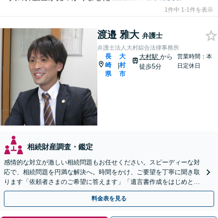
1件中 1-1件を表示
渡邉 雅大
弁護士
弁護士法人大村綜合法律事務所
長
大
大村駅
から
営業時間：本
崎
村
|
日定休日
徒歩5分
県
市
相続財産調査・鑑定
感情的な対立が激しい相続問題もお任せください。スピーディーな対
応で、相続問題を円満な解決へ。時間をかけ、ご要望を丁寧に聞き取
ります「依頼者さまのご希望に答えます」「遺言書作成をはじめとし
た「終活」もサポート」【バリアフリー】【完全個室対応】
料金表を見る