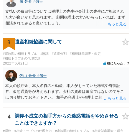
泉 亮介
なぜ調停を申し立てたのか(例えば、あかささんと話合いが出来ない／
弁護士
決裂した、など)や亡くなった方・あかささん・お姉さん間の事情やい
支払いの費目等については税理士の先生や会計士の先生にご相談され
きさつなどが書かれていると思うので、あかささんから見てそれは違
た方が良いかと思われます。 顧問税理士の方がいらっしゃれば、まず
うと感じるところは、どのように違うのか、など書くとよいです。 そ
相談されてみると良いでしょう。
の他、お姉さんの申立書には書かれていないけど、どのように遺産を
分けるかを決めるについてあかささんが重要だと考える事情があれば
(例えば、○○のときにお姉さんは亡くなった方からお金を援助してもら
3
遺産相続協議に関して
った等)、それも書くとよいです。 書かない方が良いと思うことは、遺
産分割に関係ない(と思われる)いきさつを沢山盛り込むことだと考えま
#家族間の相続トラブル
#協議
#遺産分割
#相続財産調査・鑑定
す(あくまで遺産分割に関係することに留める方が、裁判所や調停委員
#相続トラブルの代理交渉
の方に事情を理解してもらいやすいと思います)。
2022年6月21日
役にたった
7
佐山 亮介
弁護士
本人の預貯金、本人名義の不動産、本人がもっていた株式や有価証
券、仮想通貨等が考えられます。会社の資産は遺産ではないのでそこ
は切り離してお考え下さい。 相手の弁護士や税理士に頼んでも守秘義
務を理由に断られる可能性が高いです。 資料は調停を起こしてから任
意に開示を求め、応じなければ「調査嘱託」という手続きを使って銀
行等に照会をかけることになるでしょう。 不動産は、相続登記が済ん
4
調停不成立の相手方からの迷惑電話をやめさせる
でいなければ市役所ないし区役所に、お子様と義父様のつながりがわ
ことはできますか？
かる戸籍一式を揃えてもちこみ、「名寄せ」という手続きをすると、
#調停
#相続トラブルの代理交渉
#家族間の相続トラブル
#相続財産調査・鑑定