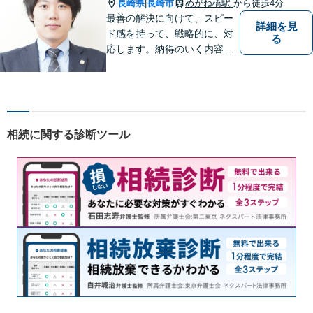
用の点も含めて、ご相談くだ
長崎県
長崎市
めがね橋駅
から徒歩4分
|
さい。
最善の解決に向けて、スピー
詳細を見
ド感を持って、戦略的に、対
る
応します。納得のいく内容と
費用となるよう心がけていま
すので、まずはお気軽にご相
談ください。
相続に関する診断ツール