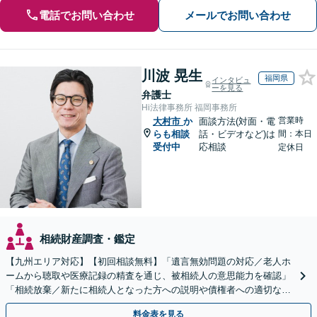
電話でお問い合わせ
メールでお問い合わせ
川波 晃生
福岡県
インタビュ
ーを見る
弁護士
Hi法律事務所 福岡事務所
営業時
大村市
か
面談方法(対面・電
らも相談
話・ビデオなど)は
間：本日
受付中
応相談
定休日
相続財産調査・鑑定
【九州エリア対応】【初回相談無料】「遺言無効問題の対応／老人ホ
ームから聴取や医療記録の精査を通じ、被相続人の意思能力を確認」
「相続放棄／新たに相続人となった方への説明や債権者への適切な対
応まで、きめ細やかにサポート」【休日・夜間相談可】
料金表を見る