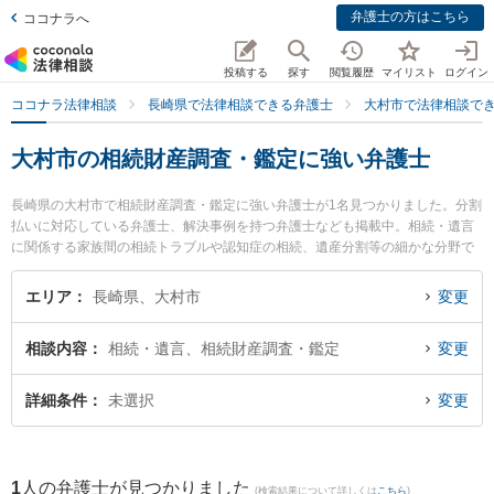
弁護士の方はこちら
ココナラへ
投稿する
探す
閲覧履歴
マイリスト
ログイン
ココナラ法律相談
長崎県で法律相談できる弁護士
大村市で法律相談で
大村市の相続財産調査・鑑定に強い弁護士
長崎県の大村市で相続財産調査・鑑定に強い弁護士が1名見つかりました。分割
払いに対応している弁護士、解決事例を持つ弁護士なども掲載中。相続・遺言
に関係する家族間の相続トラブルや認知症の相続、遺産分割等の細かな分野で
の絞り込み検索もでき便利です。特に弁護士法人大村綜合法律事務所の渡邉 雅
大弁護士のプロフィール情報や弁護士費用、強みなどが注目されています。
エリア
長崎県、大村市
変更
『大村市で土日や夜間に発生した相続財産調査・鑑定のトラブルを今すぐに弁
護士に相談したい』『相続財産調査・鑑定のトラブル解決の実績豊富な近くの
相談内容
相続・遺言、相続財産調査・鑑定
変更
弁護士を検索したい』『初回相談無料で相続財産調査・鑑定を法律相談できる
大村市内の弁護士に相談予約したい』などでお困りの相談者さんにおすすめで
す。
詳細条件
未選択
変更
1
人の弁護士が見つかりました
(検索結果について詳しくは
こちら
)