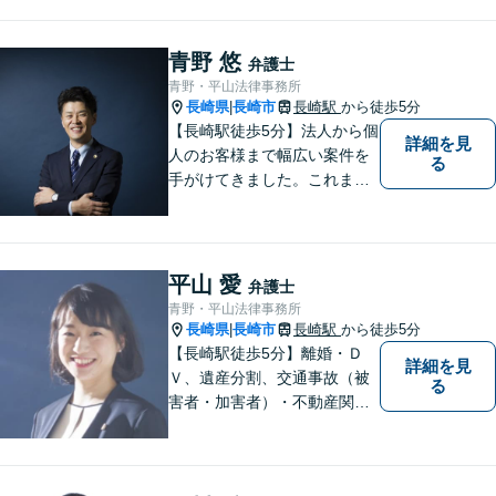
応可能。【地域密着型】地域
のみなさまのお悩みに寄り添
い、解決まで二人三脚でサポ
青野 悠
弁護士
ートします。◆近隣駐車場あ
青野・平山法律事務所
り
長崎県
長崎市
長崎駅
から徒歩5分
|
【長崎駅徒歩5分】法人から個
詳細を見
人のお客様まで幅広い案件を
る
手がけてきました。これまで
の経験を踏まえ、今後も、依
頼者に満足していただける解
決を目指し尽力いたします。
平山 愛
弁護士
青野・平山法律事務所
長崎県
長崎市
長崎駅
から徒歩5分
|
【長崎駅徒歩5分】離婚・Ｄ
詳細を見
Ｖ、遺産分割、交通事故（被
る
害者・加害者）・不動産関連
の問題ならお一人で悩まずお
気軽にご相談ください。依頼
者様と共に全力で戦います。