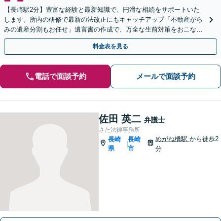
【長崎駅2分】豊富な経験と最新知識で、円滑な相続をサポートいた
します。所内の研修で最新の法改正にもキャッチアップ「不動産がら
みの遺産分割もお任せ」遺言書の作成で、万全な生前対策をおこない
ましょう【夜間・休日面談可】
料金表を見る
電話で面談予約
メールで面談予約
佐田 英二
弁護士
さた法律事務所
めがね橋駅
から徒歩2
長崎
長崎
|
県
市
分