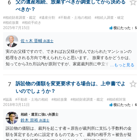
や目的も異なりますし、開示の内容も異なります。
6
父の遺産相続、放棄すべきか調査してから決める
べきか？
#相続財産調査・鑑定
#遺産分割
#不動産・土地の相続
#相続人調査・確定
#相続放棄
#相続手続き
2025年7月15日
役にたった
5
佐々木 晋輔
弁護士
実のお父様ですので、できればお父様が住んでおられたマンションの
処理をされる方向で考えられたらと思います。 放棄するかどうかは、
知ってから3カ月以内が原則ですが、家庭裁判所に申立すれば3カ月の
期間を伸長することができます。 その間に、財産の状況を調査して、
放棄するかどうか決めることができます。 銀行やサラ金が数年も放置
することはありませんので、数年後に借金が発見される可能性はほぼ
7
訴訟物の価額を変更要求する場合は、上申書でよ
ありません。 なお、私が扱った相続放棄を検討していた案件で、期間
いのでしょうか？
伸長して調査したところ、サラ金に対する過払金など相当な財産が見
#協議
#不動産・土地の相続
#相続放棄
#相続財産調査・鑑定
#相続税対策
つかったため相続したという事例がありました。
2018年3月11日
役にたった
6
相続・遺言に強い弁護士
鈴木 崇裕
弁護士
訴訟物の価額は、裁判を起こす者＝原告が裁判所に支払う手数料の金
額を算定するために設定するものであって、裁判の相手方＝被告が疑