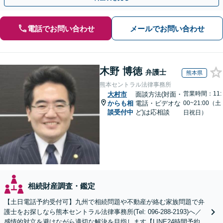
電話でお問い合わせ
メールでお問い合わせ
木野 博徳
弁護士
熊本県
熊本セントラル法律事務所
営業時間：11:
大村市
面談方法(対面・
からも相
電話・ビデオな
00~21:00（土
談受付中
ど)は応相談
日祝日）
相続財産調査・鑑定
【土日電話予約受付可】九州で相続問題や不動産が絡む家族問題で弁
護士をお探しなら熊本セントラル法律事務所(Tel: 096-288-2193)へ／
感情的対立を避けながら適切な解決を目指します【LINE24時間予約受