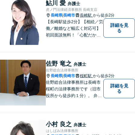
鮎川 愛
弁護士
虎ノ門法律経済事務所 長崎支店
長崎県
長崎市
長崎駅
から徒歩2分
|
【長崎駅徒歩2分】【相続／労
詳細を見
働／離婚など幅広く対応可】
る
初回面談無料！「心配だから
念の為聞いておきたい」大歓
迎です！少しでも不安なこと
があればすぐにご相談くださ
い。各種専門家と連携し、ス
佐野 竜之
弁護士
ムーズな解決を目指します。
佐野総合法律事務所
長崎県
長崎市
桜町駅
から徒歩2分
|
佐野総合法律事務所は長崎市
詳細を見
桜町の法律事務所です（旧市
る
役所から徒歩約１分）。 弁護
士登録１８年目の経験豊富な
弁護士で、幅広い事件に対応
しています。 当事務所では、
法テラスを利用しての無料相
小村 良之
弁護士
談がご利用いただけます。 費
はしばみ法律事務所