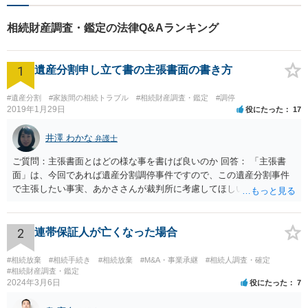
相続財産調査・鑑定の法律Q&Aランキング
1
遺産分割申し立て書の主張書面の書き方
#遺産分割
#家族間の相続トラブル
#相続財産調査・鑑定
#調停
2019年1月29日
役にたった
17
井澤 わかな
弁護士
ご質問：主張書面とはどの様な事を書けば良いのか 回答： 「主張書
面」は、今回であれば遺産分割調停事件ですので、この遺産分割事件
で主張したい事実、あかささんが裁判所に考慮してほしいと思う、亡
くなった方・あかささん・お姉さん間の事情などを記入することにな
ります。 もし、主張したい事実や考慮してほしい事情に関連して
資料を持っているようであれば、主張書面とは別で提出できます。も
2
連帯保証人が亡くなった場合
し、お姉さんに見られたくないような資料がある場合、「非開示の希
望に関する申出書」と共に提出することも考えられます。 ご質問：書
#相続放棄
#相続手続き
#相続放棄
#M&A・事業承継
#相続人調査・確定
いた方が良い事と書かない方が良い事 回答： お姉さんが申立書の「申
#相続財産調査・鑑定
2024年3月6日
役にたった
7
立ての趣旨」のところに書いている遺産の分け方に対して意見があれ
ば、まずそれを書くとよいです。 次に「申立ての理由」のところに、