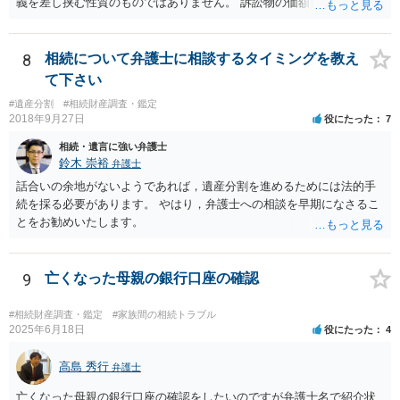
義を差し挟む性質のものではありません。 訴訟物の価額自体が裁判の
目的（審理の対象）となることもありませんので、上申書や証拠を出
したとしても、変更されることはありません。
8
相続について弁護士に相談するタイミングを教え
て下さい
#遺産分割
#相続財産調査・鑑定
2018年9月27日
役にたった
7
相続・遺言に強い弁護士
鈴木 崇裕
弁護士
話合いの余地がないようであれば，遺産分割を進めるためには法的手
続を採る必要があります。 やはり，弁護士への相談を早期になさるこ
とをお勧めいたします。
9
亡くなった母親の銀行口座の確認
#相続財産調査・鑑定
#家族間の相続トラブル
2025年6月18日
役にたった
4
高島 秀行
弁護士
亡くなった母親の銀行口座の確認をしたいのですが弁護士名で紹介状