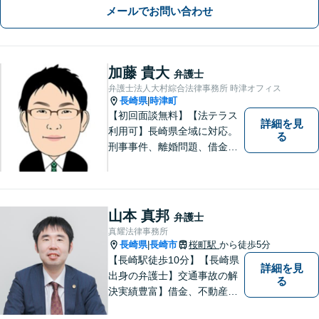
メールでお問い合わせ
加藤 貴大
弁護士
弁護士法人大村綜合法律事務所 時津オフィス
長崎県
時津町
|
【初回面談無料】【法テラス
詳細を見
利用可】長崎県全域に対応。
る
刑事事件、離婚問題、借金・
債務整理など。ご依頼者さま
のお悩み、そして心に寄り添
い丁寧にサポートいたしま
す。どんな些細なことでも構
山本 真邦
弁護士
いません。お気軽にご相談く
真耀法律事務所
ださい【完全個室】
長崎県
長崎市
桜町駅
から徒歩5分
|
【長崎駅徒歩10分】【長崎県
詳細を見
出身の弁護士】交通事故の解
る
決実績豊富】借金、不動産、
相続、企業法務など幅広く対