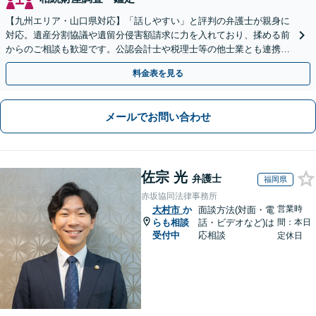
【九州エリア・山口県対応】「話しやすい」と評判の弁護士が親身に
対応。遺産分割協議や遺留分侵害額請求に力を入れており、揉める前
からのご相談も歓迎です。公認会計士や税理士等の他士業とも連携
し、円満な解決を全力でサポートいたします。
料金表を見る
メールでお問い合わせ
佐宗 光
弁護士
福岡県
赤坂協同法律事務所
営業時
大村市
か
面談方法(対面・電
らも相談
話・ビデオなど)は
間：本日
受付中
応相談
定休日