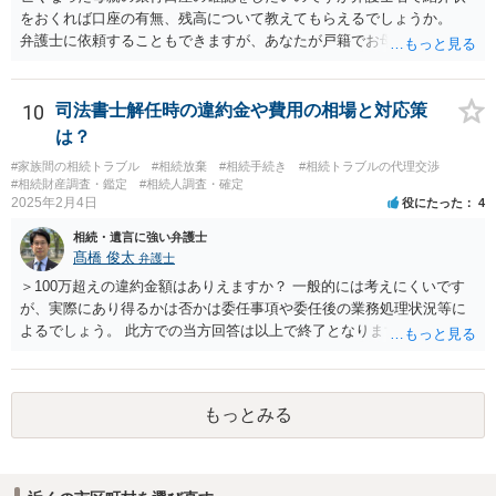
をおくれば口座の有無、残高について教えてもらえるでしょうか。
弁護士に依頼することもできますが、あなたが戸籍でお母さんの相続
人であり、相続人本人であることなどを証明すれば、口座の有無や残
高は教えてくれると思います。 自分ではよくわからないということ
であれば、弁護士に相談し依頼されたら良いと思います。
10
司法書士解任時の違約金や費用の相場と対応策
は？
#家族間の相続トラブル
#相続放棄
#相続手続き
#相続トラブルの代理交渉
#相続財産調査・鑑定
#相続人調査・確定
2025年2月4日
役にたった
4
相続・遺言に強い弁護士
髙橋 俊太
弁護士
＞100万超えの違約金額はありえますか？ 一般的には考えにくいです
が、実際にあり得るかは否かは委任事項や委任後の業務処理状況等に
よるでしょう。 此方での当方回答は以上で終了となりますが、参考に
なりましたら幸いです。
もっとみる