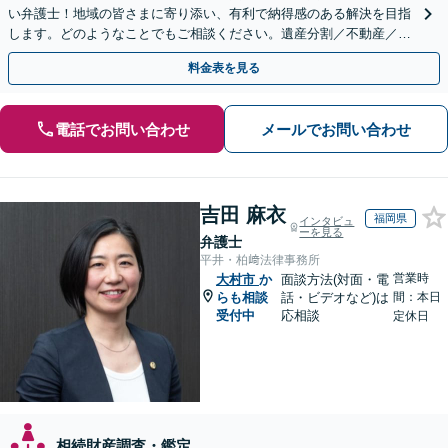
い弁護士！地域の皆さまに寄り添い、有利で納得感のある解決を目指
します。どのようなことでもご相談ください。遺産分割／不動産／遺
言書／使い込み／寄与分／遺留分／相続放棄【完全個室】
料金表を見る
電話でお問い合わせ
メールでお問い合わせ
吉田 麻衣
福岡県
インタビュ
ーを見る
弁護士
平井・柏﨑法律事務所
営業時
大村市
か
面談方法(対面・電
らも相談
話・ビデオなど)は
間：本日
受付中
応相談
定休日
相続財産調査・鑑定